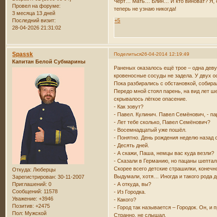
Чёрт… Мать… Блин… И кто виноват? Я, от
Провел на форуме:
теперь не узнаю никогда!
3 месяца 13 дней
Последний визит:
+5
28-04-2026 21:31:02
Spassk
Поделиться
26-04-2014 12:19:49
Капитан Белой Субмарины
Раненых оказалось ещё трое – одна деву
кровеносные сосуды не задела. У двух о
Пока разбирались с обстановкой, собира
Передо мной стоял парень, на вид лет ш
скрывалось лёгкое опасение.
- Как зовут?
- Павел. Кулинич. Павел Семёнович, - п
- Лет тебе сколько, Павел Семёнович?
- Восемнадцатый уже пошёл.
- Понятно. День рождения неделю назад
- Десять дней.
- А скажи, Паша, немцы вас куда везли?
- Сказали в Германию, но пацаны шептал
Скорее всего детские страшилки, конечн
Откуда:
Люберцы
Выдумали, хотя… Иногда и такого рода д
Зарегистрирован
: 30-11-2007
Приглашений:
0
- А откуда, вы?
Сообщений:
11578
- Из Городка.
Уважение:
+3946
- Какого?
Позитив:
+2475
- Город так называется – Городок. Он, и 
Пол:
Мужской
Странно, не слышал.