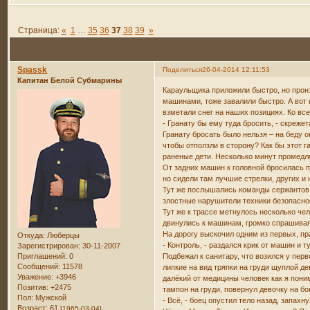
Страница:
«
1
…
35
36
37
38
39
»
Spassk
Поделиться
26-04-2014 12:11:53
Капитан Белой Субмарины
Караульщика приложили быстро, но пронзи
машинами, тоже завалили быстро. А вот
взметали снег на наших позициях. Ко вс
- Гранату бы ему туда бросить, - скреже
Гранату бросать было нельзя – на беду 
чтобы отползли в сторону? Как бы этот г
раненые дети. Несколько минут промедле
От задних машин к головной бросилась п
но сидели там лучшие стрелки, других и
Тут же послышались команды сержантов о 
злостные нарушители техники безопаснос
Тут же к трассе метнулось несколько че
двинулись к машинам, громко спрашивая,
На дорогу выскочил одним из первых, пра
Откуда:
Люберцы
- Контроль, - раздался крик от машин и 
Зарегистрирован
: 30-11-2007
Приглашений:
0
Подбежал к санитару, что возился у пер
Сообщений:
11578
липкие на вид тряпки на груди щуплой д
Уважение:
+3946
далёкий от медицины человек как я пони
Позитив:
+2475
тампон на груди, повернул девочку на бо
Пол:
Мужской
- Всё, - боец опустил тело назад, запах
Возраст:
61
[1965-03-04]