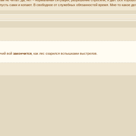
пусть сами и копают. В свободное от служебных обязанностей время. Мне-то какое де
лчий вой
закончится
, как лес озарился вспышками выстрелов.