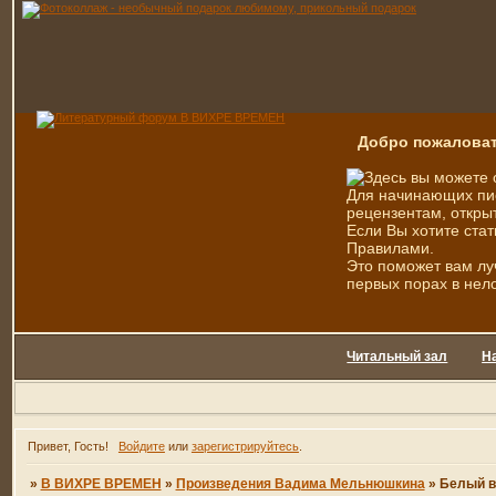
Добро пожаловат
Здесь вы можете 
Для начинающих пис
рецензентам, открыт
Если Вы хотите стат
Правилами.
Это поможет вам лу
первых порах в нел
Читальный зал
Н
Привет, Гость!
Войдите
или
зарегистрируйтесь
.
»
В ВИХРЕ ВРЕМЕН
»
Произведения Вадима Мельнюшкина
»
Белый в