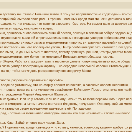
 доставку ништяков с Большой земли. К тому же неприятности не ходят одни – почти т
оящий бой, сыграли свою роль. Странно – больных среди мальчишек и девчонок было п
 однако, хотя я слышал, что девочки взрослеют быстрее. На самом деле из девочек за
и все подряд, невзирая на возраст.
ии, пришлось снова потеснить личный состав, впихнув в землянки бойцов здоровых д
вкусно пахло малиной и прочими витаминными взварами, усердно собираемыми старши
стью испаряются наши запасы медикаментов и прочих витаминных варений и сушений
фика поставок и нашего последнего улова, Центр пообещал прислать самолёт с посадко
нас было, на данный момент, шестеро, потому прикинув, решили, что три десятка ме
 медикаментов, тем более что медициной Большая земля обещала помочь.
л Жорка. Работая с документами, а на самом деле втихаря подрёмывая после обеда, 
яв глаза, увидел престранную картину – на середине небольшой лесенки стоял смущённ
о на то, чтобы разглядеть раскрасневшуюся мордочку Маши.
сности, разрешите обратиться с просьбой.
л вроде по-уставному, что на Жорку совсем не похоже, а закончил совсем непонятно.
, - решил подыграть на удивление серьёзному Байстрюку. Посмотрим, куда его нелёг
м с гражданкой Марией Андреевной Жатовой.
твых душах». Или не у Гоголя? Или не в «Душах»? Что-то меня переклинило. Через нес
еня смотрела, а затем начала на глазах бледнеть, я очухался. Она ведь сейчас может
отя и старался своим поведением разуверить её. Попадалово.
ь рад, - похоже на меня напал «говорун», или как его ещё называют – словесный понос
огда. Кыш. Зайдёте через пару часов. Дела.
рло? Нормальная, вроде, ситуация – по уставу, кажется, военнослужащему требуется 
сам не читал. Да, нет – нормальная ситуация, разрешение спросили, я дал. Всё хорош