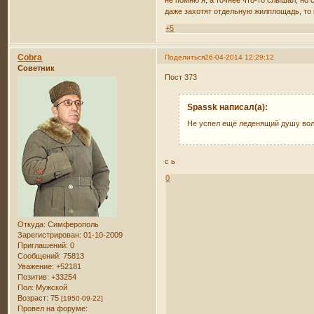
даже захотят отдельную жилплощадь, то 
+5
Cobra
Поделиться
26-04-2014 12:29:12
Советник
Пост 373
Spassk написал(а):
Не успел ещё леденящий душу во
с ь
0
Откуда:
Симферополь
Зарегистрирован
: 01-10-2009
Приглашений:
0
Сообщений:
75813
Уважение:
+52181
Позитив:
+33254
Пол:
Мужской
Возраст:
75
[1950-09-22]
Провел на форуме: