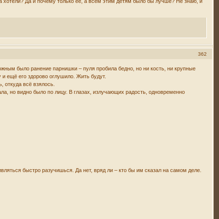
 хотели? Да и почему только её, а всем этим детям было бы лучше? Не знаю, и
362
ожным было ранение парнишки – пуля пробила бедно, но ни кость, ни крупные
 и ещё его здорово оглушило. Жить будут.
, откуда всё взялось.
ала, но видно было по лицу. В глазах, излучающих радость, одновременно
вляться быстро разучишься. Да нет, вряд ли – кто бы им сказал на самом деле.