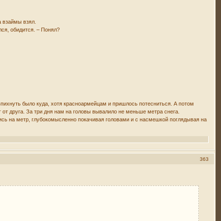
а взаймы взял.
лся, обидится. – Понял?
впихнуть было куда, хотя красноармейцам и пришлось потесниться. А потом
уг от друга. За три дня нам на головы вывалило не меньше метра снега.
лись на метр, глубокомысленно покачивая головами и с насмешкой поглядывая на
363