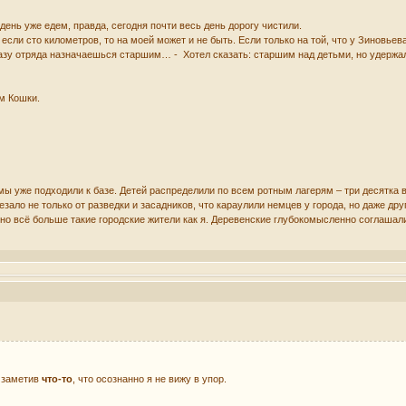
 день уже едем, правда, сегодня почти весь день дорогу чистили.
 если сто километров, то на моей может и не быть. Если только на той, что у Зиновьев
 базу отряда назначаешься старшим… - Хотел сказать: старшим над детьми, но удержа
ом Кошки.
ы уже подходили к базе. Детей распределили по всем ротным лагерям – три десятка 
резало не только от разведки и засадников, что караулили немцев у города, но даже др
 но всё больше такие городские жители как я. Деревенские глубокомысленно соглаша
, заметив
что-то
, что осознанно я не вижу в упор.