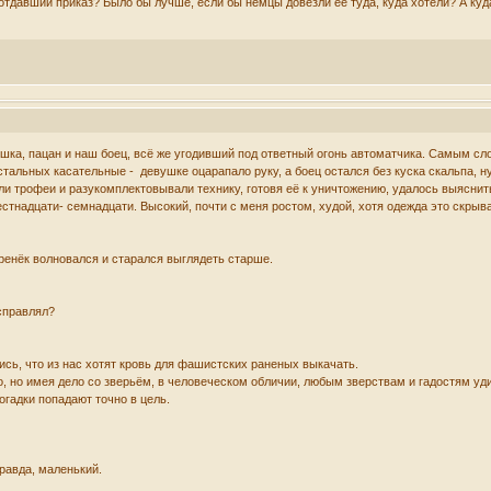
давший приказ? Было бы лучше, если бы немцы довезли её туда, куда хотели? А куда
шка, пацан и наш боец, всё же угодивший под ответный огонь автоматчика. Самым сл
стальных касательные - девушке оцарапало руку, а боец остался без куска скальпа, ну
ли трофеи и разукомплектовывали технику, готовя её к уничтожению, удалось выяснить
естнадцати- семнадцати. Высокий, почти с меня ростом, худой, хотя одежда это скрыв
аренёк волновался и старался выглядеть старше.
 справлял?
ись, что из нас хотят кровь для фашистских раненых выкачать.
о, но имея дело со зверьём, в человеческом обличии, любым зверствам и гадостям уди
огадки попадают точно в цель.
правда, маленький.