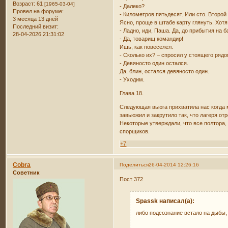
Возраст:
61
[1965-03-04]
- Далеко?
Провел на форуме:
- Километров пятьдесят. Или сто. Второй
3 месяца 13 дней
Ясно, проще в штабе карту глянуть. Хотя
Последний визит:
- Ладно, иди, Паша. Да, до прибытия на
28-04-2026 21:31:02
- Да, товарищ командир!
Ишь, как повеселел.
- Сколько их? – спросил у стоящего ряд
- Девяносто один остался.
Да, блин, остался девяносто один.
- Уходим.
Глава 18.
Следующая вьюга прихватила нас когда м
завьюжил и закрутило так, что лагеря от
Некоторые утверждали, что все полтора,
спорщиков.
+7
Cobra
Поделиться
26-04-2014 12:26:16
Советник
Пост 372
Spassk написал(а):
либо подсознание встало на дыбы