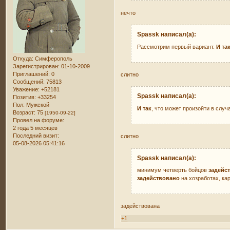
нечто
Spassk написал(а):
Рассмотрим первый вариант.
И та
Откуда:
Симферополь
Зарегистрирован
: 01-10-2009
Приглашений:
0
слитно
Сообщений:
75813
Уважение:
+52181
Spassk написал(а):
Позитив:
+33254
Пол:
Мужской
И так
, что может произойти в случ
Возраст:
75
[1950-09-22]
Провел на форуме:
2 года 5 месяцев
Последний визит:
слитно
05-08-2026 05:41:16
Spassk написал(а):
минимум четверть бойцов
задейс
задействовано
на хозработах, ка
задействована
+1