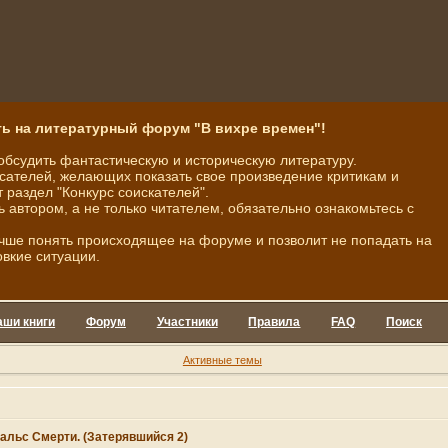
ь на литературный форум "В вихре времен"!
обсудить фантастическую и историческую литературу.
ателей, желающих показать свое произведение критикам и
 раздел "Конкурс соискателей".
ь автором, а не только читателем, обязательно ознакомьтесь с
чше понять происходящее на форуме и позволит не попадать на
овкие ситуации.
аши книги
Форум
Участники
Правила
FAQ
Поиск
Активные темы
альс Смерти. (Затерявшийся 2)