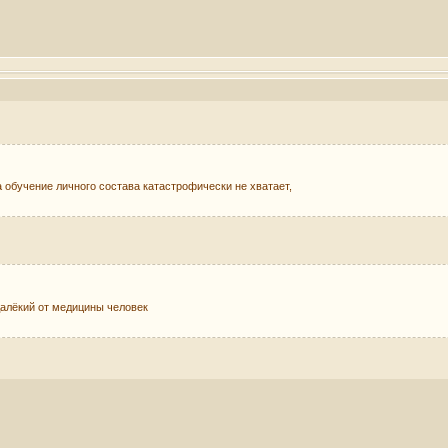
 обучение личного состава катастрофически не хватает,
далёкий от медицины человек