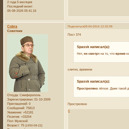
2 года 5 месяцев
Последний визит:
05-08-2026 05:41:16
Cobra
Поделиться
26-04-2014 12:32:06
Советник
Пост 374
Spassk написал(а):
Нет,
не смотр
я на то, что
время
на
слитно, времени
Spassk написал(а):
Простреляно
лёгкое. Даже такой 
Откуда:
Симферополь
Зарегистрирован
: 01-10-2009
Приглашений:
0
Прострелено
Сообщений:
75813
0
Уважение:
+52181
Позитив:
+33254
Пол:
Мужской
Возраст:
75
[1950-09-22]