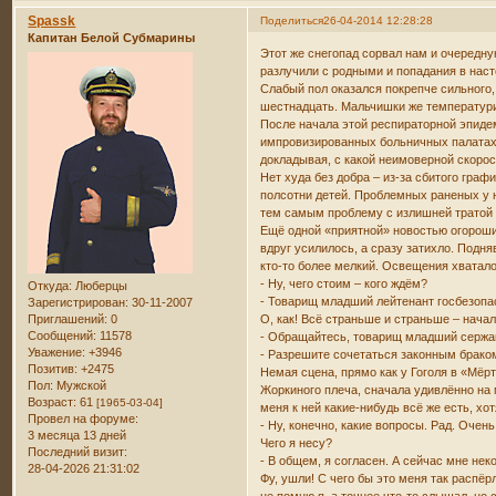
Spassk
Поделиться
26-04-2014 12:28:28
Капитан Белой Субмарины
Этот же снегопад сорвал нам и очередную
разлучили с родными и попадания в наст
Слабый пол оказался покрепче сильного,
шестнадцать. Мальчишки же температурил
После начала этой респираторной эпидем
импровизированных больничных палатах 
докладывая, с какой неимоверной скоро
Нет худа без добра – из-за сбитого гра
полсотни детей. Проблемных раненых у 
тем самым проблему с излишней тратой
Ещё одной «приятной» новостью огороши
вдруг усилилось, а сразу затихло. Подн
кто-то более мелкий. Освещения хватал
- Ну, чего стоим – кого ждём?
Откуда:
Люберцы
- Товарищ младший лейтенант госбезопа
Зарегистрирован
: 30-11-2007
Приглашений:
0
О, как! Всё страньше и страньше – нача
Сообщений:
11578
- Обращайтесь, товарищ младший сержант
Уважение:
+3946
- Разрешите сочетаться законным брако
Позитив:
+2475
Немая сцена, прямо как у Гоголя в «Мёр
Пол:
Мужской
Жоркиного плеча, сначала удивлённо на м
Возраст:
61
[1965-03-04]
меня к ней какие-нибудь всё же есть, х
Провел на форуме:
- Ну, конечно, какие вопросы. Рад. Очен
3 месяца 13 дней
Чего я несу?
Последний визит:
- В общем, я согласен. А сейчас мне нек
28-04-2026 21:31:02
Фу, ушли! С чего бы это меня так распё
не помню я, а точнее что-то слышал, но 