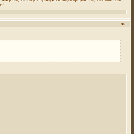
ло?
365