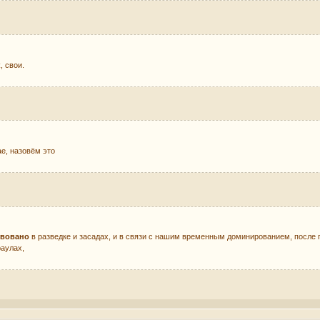
к
, свои.
ае, назовём это
твовано
в разведке и засадах, и в связи с нашим временным доминированием, после 
раулах,