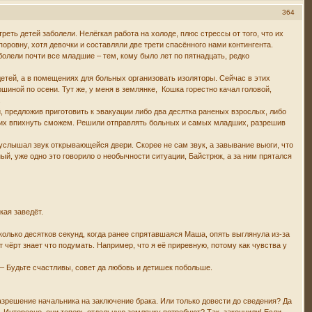
364
реть детей заболели. Нелёгкая работа на холоде, плюс стрессы от того, что их
оровну, хотя девочки и составляли две трети спасённого нами контингента.
болели почти все младшие – тем, кому было лет по пятнадцать, редко
етей, а в помещениях для больных организовать изоляторы. Сейчас в этих
ной по осени. Тут же, у меня в землянке, Кошка горестно качал головой,
.
й, предложив приготовить к эвакуации либо два десятка раненых взрослых, либо
лких впихнуть сможем. Решили отправлять больных и самых младших, разрешив
услышал звук открывающейся двери. Скорее не сам звук, а завывание вьюги, что
ый, уже одно это говорило о необычности ситуации, Байстрюк, а за ним прятался
кая заведёт.
колько десятков секунд, когда ранее спрятавшаяся Маша, опять выглянула из-за
 чёрт знает что подумать. Например, что я её приревную, потому как чувства у
. – Будьте счастливы, совет да любовь и детишек побольше.
разрешение начальника на заключение брака. Или только довести до сведения? Да
о. Интересно, они теперь отдельную землянку потребуют? Так, закончили! Если