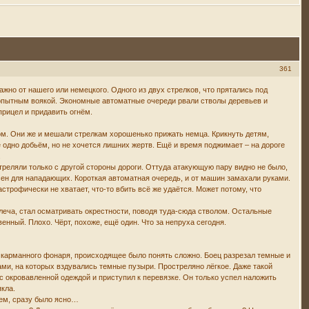
361
важно от нашего или немецкого. Одного из двух стрелков, что прятались под
я опытным воякой. Экономные автоматные очереди рвали стволы деревьев и
прицел и придавить огнём.
дом. Они же и мешали стрелкам хорошенько прижать немца. Крикнуть детям,
сё одно добьём, но не хочется лишних жертв. Ещё и время поджимает – на дороге
.
стреляли только с другой стороны дороги. Оттуда атакующую пару видно не было,
асен для нападающих. Короткая автоматная очередь, и от машин замахали руками.
строфически не хватает, что-то вбить всё же удаётся. Может потому, что
 плеча, стал осматривать окрестности, поводя туда-сюда стволом. Остальные
енный. Плохо. Чёрт, похоже, ещё один. Что за непруха сегодня.
е карманного фонаря, происходящее было понять сложно. Боец разрезал темные и
ами, на которых вздувались темные пузыри. Простреляно лёгкое. Даже такой
 с окровавленной одеждой и приступил к перевязке. Он только успел наложить
якла.
бщем, сразу было ясно…