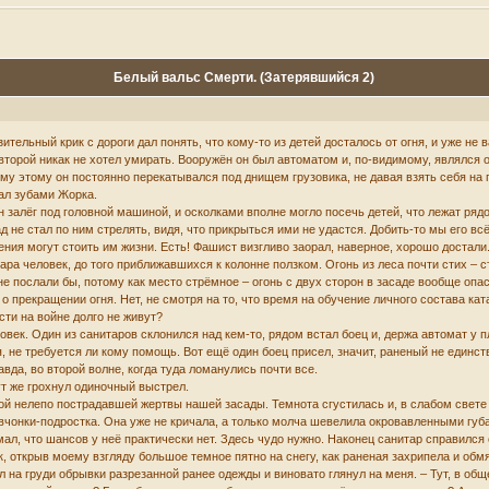
Белый вальс Смерти. (Затерявшийся 2)
тельный крик с дороги дал понять, что кому-то из детей досталось от огня, и уже не 
 второй никак не хотел умирать. Вооружён он был автоматом и, по-видимому, являлс
ему этому он постоянно перекатывался под днищем грузовика, не давая взять себя на 
тал зубами Жорка.
он залёг под головной машиной, и осколками вполне могло посечь детей, что лежат ря
ад не стал по ним стрелять, видя, что прикрыться ими не удастся. Добить-то мы его в
ния могут стоить им жизни. Есть! Фашист визгливо заорал, наверное, хорошо достали
ара человек, до того приближавшихся к колонне ползком. Огонь из леса почти стих – 
 не послали бы, потому как место стрёмное – огонь с двух сторон в засаде вообще оп
прекращении огня. Нет, не смотря на то, что время на обучение личного состава ката
ти на войне долго не живут?
ловек. Один из санитаров склонился над кем-то, рядом встал боец и, держа автомат у
 не требуется ли кому помощь. Вот ещё один боец присел, значит, раненый не единств
вда, во второй волне, когда туда ломанулись почти все.
тут же грохнул одиночный выстрел.
вой нелепо пострадавшей жертвы нашей засады. Темнота сгустилась и, в слабом свет
евчонки-подростка. Она уже не кричала, а только молча шевелила окровавленными губ
мал, что шансов у неё практически нет. Здесь чудо нужно. Наконец санитар справился
к, открыв моему взгляду большое темное пятно на снегу, как раненая захрипела и обм
нул на груди обрывки разрезанной ранее одежды и виновато глянул на меня. – Тут, в о