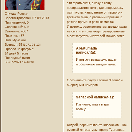
эти фрагменты, в какую кашу
превращается текст, где вперемешку
идут куски, написанные от первого и
Откуда:
Россия
третьего лица, с разными героями, в
Зарегистрирован
: 07-09-2013
разное время, в разных местах.
Приглашений:
0
И потом... рецензентов вы звездочками
Сообщений:
625
не смутите - они люди тренированные,
Уважение:
+807
Позитив:
+87
а вот запутать читателей можно легко.
Пол:
Мужской
Возраст:
55
[1971-03-13]
AbaKumada
Провел на форуме:
написал(а):
14 дней 5 часов
Последний визит:
И вот эту выпавшую паузу
06-07-2021 14:46:01
я обозначаю звездочками.
Обозначайте паузу словом "Глава" и
очередным номером.
Запасной написал(а):
Извините, глава в три
абзаца...
Андрей, перечитывайте классиков... Как
русской литературы, вроде Тургенева,