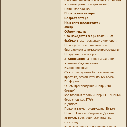
а проглядывают по диагонали!).
Напишите только:
Полное имя автора
Возраст автора
Название произведения
Жанр
Объем текста
Что находится в приложенных
файлах
(текст романа и синопсис).
Не надо пихать в письмо свою
биографию и аннотацию произведения!
Не грузите редакторов!
8.
Аннотация
на первоначальном
этапе вообще не нужна!
Нужен синопсис.
Синопсис
должен быть предельно
простым, без аннотационых агиток.
По форме:
О чем произведение (Напр. Это
боевик)
Кто главный герой? (Напр. ГГ - бывший
боец спецназа ГРУ)
И далее:
Попал в такую-то ситуацию. Встал.
Пошел. Нашел обидчиков. Достал
автомат. Всех убил. Женился на
красавице.
Не нужно пихать в синопсис идеи и