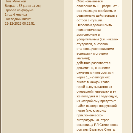
Обосновывается
Пол:
Мужской
Возраст:
37
способность ГГ разрешать
[1988-11-26]
Провел на форуме:
возникающие проблемы и
1 год 4 месяца
решительно действовать в
Последний визит:
острой ситуации.
23-12-2025 00:23:51
Персонаж должен быть
психологически
достоверным и
убедительным (т.е. никаких
студентов, внезапно
становящихся великими
воинами и могучими
магами);
действие развивается
динамично, с резкими
сюжетными поворотами
через 1,5-2 авторских
листа: в каждой главе
герой выпутывается из
очередной переделки и тут
же попадает в следующую,
из которой ему предстоит
найти выход в следующей
главе (см. классику
приключенческой
литературы: «Остров
сокровищ» Р.Л.Стивенсона,
романы Вальтера Скотта,