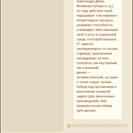
Александра Дюма,
Фенимора Купера и т.д.);
по ходу действия герой
наращивает «экспириенс»:
концентрирует ресурсы,
развивает способности,
утверждает либо повышает
свой статус в социальной
среде, в которой оказался,
ГГ заметно
эволюционирует от начала
к финалу, приключения
накладывают на него
отпечаток, как внутренний,
так и внешний;
финал —
оптимистический, на грани
с хеппи-эндом: полная
победа над противником и
выполнение основной
задачи (для законченных
произведений) либо
промежуточная победа
(для циклов).
0