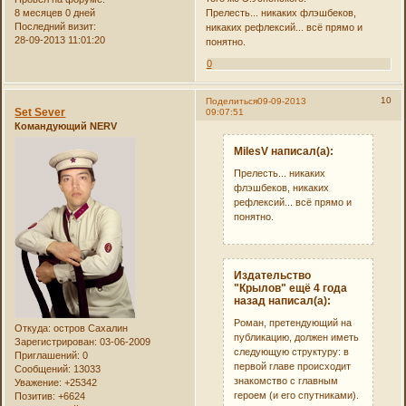
Прелесть... никаких флэшбеков,
8 месяцев 0 дней
Последний визит:
никаких рефлексий... всё прямо и
28-09-2013 11:01:20
понятно.
0
10
Поделиться
09-09-2013
Set Sever
09:07:51
Командующий NERV
MilesV написал(а):
Прелесть... никаких
флэшбеков, никаких
рефлексий... всё прямо и
понятно.
Издательство
"Крылов" ещё 4 года
назад написал(а):
Роман, претендующий на
Откуда:
остров Сахалин
публикацию, должен иметь
Зарегистрирован
: 03-06-2009
следующую структуру: в
Приглашений:
0
первой главе происходит
Сообщений:
13033
знакомство с главным
Уважение:
+25342
героем (и его спутниками).
Позитив:
+6624