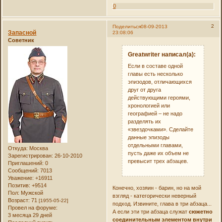
0
2
Поделиться
08-09-2013
Запасной
23:08:06
Советник
Greatwriter написал(а):
Если в составе одной
главы есть несколько
эпизодов, отличающихся
друг от друга
действующими героями,
хронологией или
географией – не надо
разделять их
«звездочками». Сделайте
данные эпизоды
отдельными главами,
Откуда:
Москва
пусть даже их объем не
Зарегистрирован
: 26-10-2010
превысит трех абзацев.
Приглашений:
0
Сообщений:
7013
Уважение:
+16911
Позитив:
+9514
Конечно, хозяин - барин, но на мой
Пол:
Мужской
взгляд - категорически неверный
Возраст:
71
[1955-05-22]
подход. Извините, глава в три абзаца...
Провел на форуме:
А если эти три абзаца служат
сюжетно
3 месяца 29 дней
соединительным элементом внутри