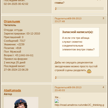
Последний визит:
главы
?
02-04-2025 00:42:02
0
3
Поделиться
08-09-2013
Отшельник
23:27:48
Читатель
Откуда:
оттуда
Запасной написал(а):
Зарегистрирован
: 03-12-2010
Приглашений:
0
А если эти три абзаца
Сообщений:
7317
служат сюжетно
Уважение:
+2239
соединительным
Позитив:
+818
элементом внутри главы?
Пол:
Мужской
Возраст:
43
[1982-09-02]
Провел на форуме:
2 месяца 25 дней
Дабы не смущать рецензентов
Последний визит:
звездочками можно просто пустой
27-06-2024 22:06:29
строкой сцены разделить
0
4
Поделиться
08-09-2013
AbaKumada
23:40:03
Автор
Хм...