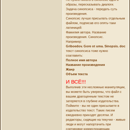
образы, пересказывать диалоги.
Задача синопсиса - передать суть
произведения.
Синопсис лучше присылать отдельным
файлом, подписав его опять-таки
латиницей:
Фамилия автора. Название
произведения. Синопсис.
Например:
Griboedov. Gore ot uma. Sinopsis. doc
текст синопсиса тоже нужно
озаглавить:
Полное имя автора
Название произведения
Жанр
Объем текста
И ВСЁ!!!
Выполнив эти несложные манипуляции,
вы можете быть уверены, что файл с
вашим драгоценным текстом не
затеряется в глубине издательства.
Поймите - вы не один присылаете в
издательство текст. Таких писем
ежедневно приходят десятки. И
редакторы, сидящие на текучке - живые
люди и могут напортачить при
сортировке корреспонденции.