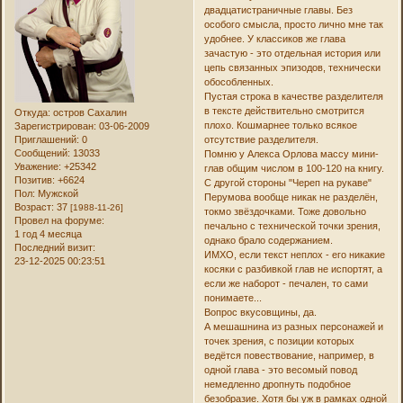
двадцатистраничные главы. Без
особого смысла, просто лично мне так
удобнее. У классиков же глава
зачастую - это отдельная история или
цепь связанных эпизодов, технически
обособленных.
Пустая строка в качестве разделителя
в тексте действительно смотрится
Откуда:
остров Сахалин
плохо. Кошмарнее только всякое
Зарегистрирован
: 03-06-2009
Приглашений:
0
отсутствие разделителя.
Сообщений:
13033
Помню у Алекса Орлова массу мини-
Уважение:
+25342
глав общим числом в 100-120 на книгу.
Позитив:
+6624
С другой стороны "Череп на рукаве"
Пол:
Мужской
Перумова вообще никак не разделён,
Возраст:
37
[1988-11-26]
токмо звёздочками. Тоже довольно
Провел на форуме:
печально с технической точки зрения,
1 год 4 месяца
однако брало содержанием.
Последний визит:
ИМХО, если текст неплох - его никакие
23-12-2025 00:23:51
косяки с разбивкой глав не испортят, а
если же наборот - печален, то сами
понимаете...
Вопрос вкусовщины, да.
А мешашнина из разных персонажей и
точек зрения, с позиции которых
ведётся повествование, например, в
одной глава - это весомый повод
немедленно дропнуть подобное
безобразие. Хотя бы уж в рамках одной