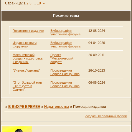
Страница:
1
2
3
…
10
»
Похожие темы
Готовятся к изданию
Библиография
12-08-2024
участников форума
Изданные книги
Библиография
04-04-2026
форумчан
участников форума
Механический
Проект
26-09-2011
солдат - подготовка
"Механический
к изданию.
солдат"
"Ученик Лоцмана"
Произведения
26-10-2023
Бориса Батыршина
"Этот большой мир
Произведения
06-08-2024
- 4". "Врата в
Бориса Батыршина
Сатурн".
»
В ВИХРЕ ВРЕМЕН
»
Издательства
»
Помощь в издании
создать бесплатный форум