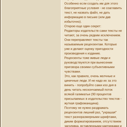
Особенно если создать им для этого
благоприятные условия - не озаглавить
текст, не назвать файл, не дать
информацию в письме (или дав
избыточно).
Открою еще один секрет:
Редакторы издательств сами тексты не
читают, за очень редким исключением.
Они переправляют тексты так
называемым рецензентам. Которые
уже и делают оценку пригодности
произведения к изданию.
Рецензенты тоже живые люди и
руководствуются при вынесении
приговора своими субъективными
чувствами.
Это, как правило, очень желчные и
циничные люди. И не надо их за это
винить - попробуйте сами изо дня в
день читать нескончаемый поток
всякой галиматьи (90 процентов
присылаемых в издательство текстов -
жуткая графоманщина).
Поэтому не нужно раздражать
рецензентов лишний раз, "украшая"
текст разноразмерными шрифтами,
диким форматированием, отсутствием
заголовка, вставленными картинками и