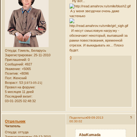
Ну вот...
А у меня звездочки очень даже
частенько
И несут смысловую нагрузку -
обозначают некоторый, выпавший за
рамки повествования, временной
отрезок. И выкидывать их... Плохо
будет.
Откуда:
Гомель, Беларусь
Зарегистрирован
: 25-11-2010
0
Приглашений:
0
Сообщений:
4927
Уважение:
+5065
Позитив:
+8096
Пол:
Женский
Возраст:
53
[1973-05-21]
Провел на форуме:
5 месяцев 11 дней
Последний визит:
03-01-2025 02:48:32
5
Поделиться
09-09-2013
Отшельник
00:30:02
Читатель
Откуда:
оттуда
AbaKumada
Зарегистрирован
: 03-12-2010