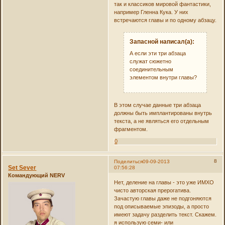
так и классиков мировой фантастики,
например Гленна Кука. У них
встречаются главы и по одному абзацу.
Запасной написал(а):
А если эти три абзаца
служат сюжетно
соединительным
элементом внутри главы?
В этом случае данные три абзаца
должны быть имплантированы внутрь
текста, а не являться его отдельным
фрагментом.
0
8
Поделиться
09-09-2013
Set Sever
07:56:28
Командующий NERV
Нет, деление на главы - это уже ИМХО
чисто авторская прерогатива.
Зачастую главы даже не подгоняются
под описываемые эпизоды, а просто
имеют задачу разделить текст. Скажем.
я использую семи- или