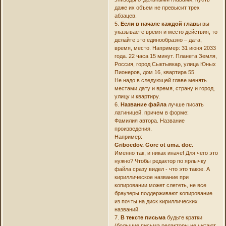
даже их объем не превысит трех
абзацев.
5.
Если в начале каждой главы
вы
указываете время и место действия, то
делайте это единообразно – дата,
время, место. Например: 31 июня 2033
года. 22 часа 15 минут. Планета Земля,
Россия, город Сыктывкар, улица Юных
Пионеров, дом 16, квартира 55.
Не надо в следующей главе менять
местами дату и время, страну и город,
улицу и квартиру.
6.
Название файла
лучше писать
латиницей, причем в форме:
Фамилия автора. Название
произведения.
Например:
Griboedov. Gore ot uma. doc.
Именно так, и никак иначе! Для чего это
нужно? Чтобы редактор по ярлычку
файла сразу видел - что это такое. А
кириллическое название при
копировании может слететь, не все
браузеры поддерживают копирование
из почты на диск кириллических
названий.
7.
В тексте письма
будьте кратки
(большие письма редакторы не читают,