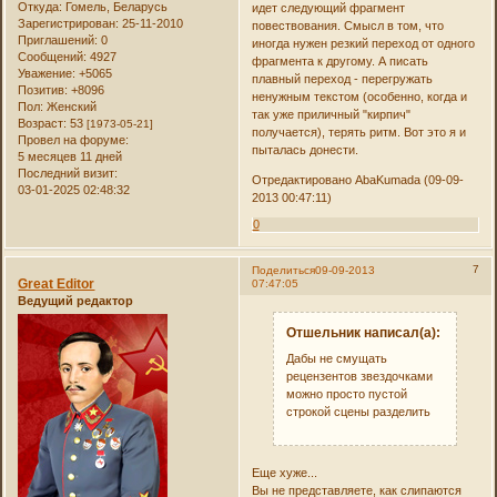
Откуда:
Гомель, Беларусь
идет следующий фрагмент
Зарегистрирован
: 25-11-2010
повествования. Смысл в том, что
Приглашений:
0
иногда нужен резкий переход от одного
Сообщений:
4927
фрагмента к другому. А писать
Уважение:
+5065
плавный переход - перегружать
Позитив:
+8096
ненужным текстом (особенно, когда и
Пол:
Женский
так уже приличный "кирпич"
Возраст:
53
[1973-05-21]
получается), терять ритм. Вот это я и
Провел на форуме:
пыталась донести.
5 месяцев 11 дней
Последний визит:
Отредактировано AbaKumada (09-09-
03-01-2025 02:48:32
2013 00:47:11)
0
7
Поделиться
09-09-2013
Great Editor
07:47:05
Ведущий редактор
Отшельник написал(а):
Дабы не смущать
рецензентов звездочками
можно просто пустой
строкой сцены разделить
Еще хуже...
Вы не представляете, как слипаются