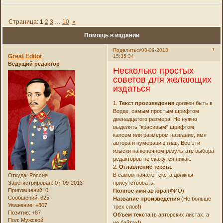
Страница:
1
2
3
…
10
»
Помощь в издании
1
Поделиться
08-09-2013
Great Editor
15:35:34
Ведущий редактор
Несколько простых
советов для желающих
издаться
1.
Текст произведения
должен быть в
Ворде, самым простым шрифтом
двенадцатого размера. Не нужно
выделять "красивым" шрифтом,
капсом или размером название, имя
автора и нумерацию глав. Все эти
изыски на конечном результате выбора
редакторов не скажутся никак.
2.
Оглавление текста.
В самом начале текста должны
Откуда:
Россия
Зарегистрирован
: 07-09-2013
присутствовать:
Приглашений:
0
Полное имя автора
(ФИО)
Сообщений:
625
Название произведения
(Не больше
Уважение:
+807
трех слов!)
Позитив:
+87
Объем текста
(в авторских листах, а
Пол:
Мужской
не байтах!)