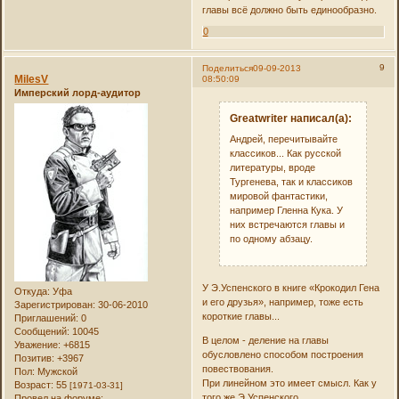
главы всё должно быть единообразно.
0
9
Поделиться
09-09-2013
MilesV
08:50:09
Имперский лорд-аудитор
Greatwriter написал(а):
Андрей, перечитывайте
классиков... Как русской
литературы, вроде
Тургенева, так и классиков
мировой фантастики,
например Гленна Кука. У
них встречаются главы и
по одному абзацу.
У Э.Успенского в книге «Крокодил Гена
Откуда:
Уфа
и его друзья», например, тоже есть
Зарегистрирован
: 30-06-2010
короткие главы...
Приглашений:
0
Сообщений:
10045
В целом - деление на главы
Уважение:
+6815
обусловлено способом построения
Позитив:
+3967
повествования.
Пол:
Мужской
При линейном это имеет смысл. Как у
Возраст:
55
[1971-03-31]
того же Э.Успенского.
Провел на форуме: