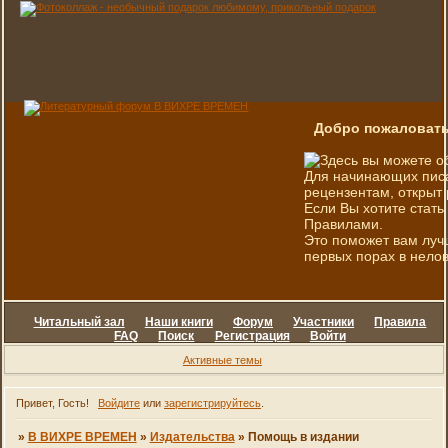
Добро пожаловать
Здесь вы можете о
Для начинающих писа
рецензентам, открыт 
Если Вы хотите стать
Правилами.
Это поможет вам луч
первых порах в нелов
Читальный зал
Наши книги
Форум
Участники
Правила
FAQ
Поиск
Регистрация
Войти
Активные темы
Привет, Гость!
Войдите
или
зарегистрируйтесь
.
»
В ВИХРЕ ВРЕМЕН
»
Издательства
»
Помощь в издании