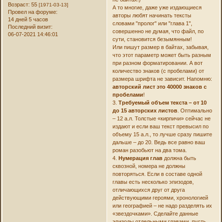
Возраст:
55
[1971-03-13]
А то многие, даже уже издающиеся
Провел на форуме:
авторы любят начинать тексты
14 дней 5 часов
словами "пролог" или "глава 1",
Последний визит:
совершенно не думая, что файл, по
06-07-2021 14:46:01
сути, становится безымянным!
Или пишут размер в байтах, забывая,
что этот параметр может быть разным
при разном форматировании. А вот
количество знаков (с пробелами) от
размера шрифта не зависит. Напомню:
авторский лист это 40000 знаков с
пробелами
!
3.
Требуемый объем текста – от 10
до 15 авторских листов
. Оптимально
– 12 а.л. Толстые «кирпичи» сейчас не
издают и если ваш текст превысил по
объему 15 а.л., то лучше сразу пишите
дальше – до 20. Ведь все равно ваш
роман разобьют на два тома.
4.
Нумерация глав
должна быть
сквозной, номера не должны
повторяться. Если в составе одной
главы есть несколько эпизодов,
отличающихся друг от друга
действующими героями, хронологией
или географией – не надо разделять их
«звездочками». Сделайте данные
эпизоды отдельными главами, пусть