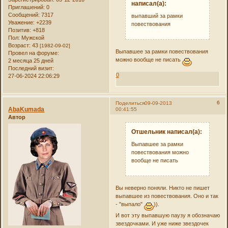
написал(а):
Приглашений:
0
Сообщений:
7317
выпавший за рамки
Уважение:
+2239
повествования
Позитив:
+818
Пол:
Мужской
Возраст:
43
[1982-09-02]
Выпавшее за рамки повествования
Провел на форуме:
можно вообще не писать
2 месяца 25 дней
Последний визит:
0
27-06-2024 22:06:29
6
Поделиться
09-09-2013
AbaKumada
00:41:55
Автор
Отшельник написал(а):
Выпавшее за рамки
повествования можно
вообще не писать
Вы неверно поняли. Никто не пишет
выпавшее из повествования. Оно и так
- "выпало"
)).
И вот эту выпавшую паузу я обозначаю
звездочками. И уже ниже звездочек