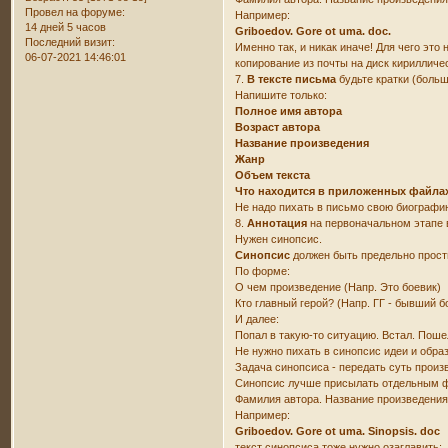
Провел на форуме:
Например:
14 дней 5 часов
Griboedov. Gore ot uma. doc.
Последний визит:
Именно так, и никак иначе! Для чего это
06-07-2021 14:46:01
копирование из почты на диск кирилличе
7.
В тексте письма
будьте кратки (больш
Напишите только:
Полное имя автора
Возраст автора
Название произведения
Жанр
Объем текста
Что находится в приложенных файла
Не надо пихать в письмо свою биографию
8.
Аннотация
на первоначальном этапе 
Нужен синопсис.
Синопсис
должен быть предельно прост
По форме:
О чем произведение (Напр. Это боевик)
Кто главный герой? (Напр. ГГ - бывший б
И далее:
Попал в такую-то ситуацию. Встал. Поше
Не нужно пихать в синопсис идеи и обра
Задача синопсиса - передать суть произ
Синопсис лучше присылать отдельным фа
Фамилия автора. Название произведения
Например:
Griboedov. Gore ot uma. Sinopsis. doc
текст синопсиса тоже нужно озаглавить: