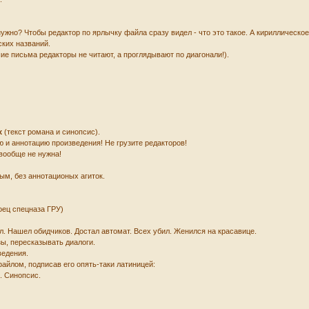
 нужно? Чтобы редактор по ярлычку файла сразу видел - что это такое. А кириллическ
ских названий.
ие письма редакторы не читают, а проглядывают по диагонали!).
х
(текст романа и синопсис).
 и аннотацию произведения! Не грузите редакторов!
вообще не нужна!
ым, без аннотационых агиток.
оец спецназа ГРУ)
л. Нашел обидчиков. Достал автомат. Всех убил. Женился на красавице.
зы, пересказывать диалоги.
ведения.
йлом, подписав его опять-таки латиницей:
. Синопсис.