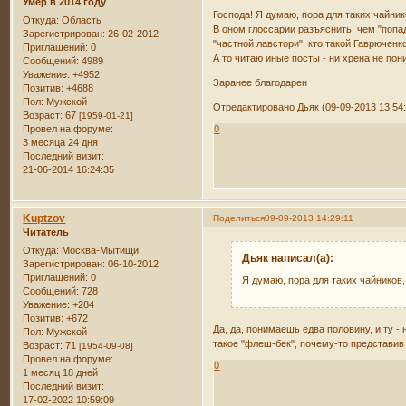
Умер в 2014 году
Господа! Я думаю, пора для таких чайнико
Откуда:
Область
В оном глоссарии разъяснить, чем "попа
Зарегистрирован
: 26-02-2012
"частной лавстори", кто такой Гаврючен
Приглашений:
0
А то читаю иные посты - ни хрена не пон
Сообщений:
4989
Уважение:
+4952
Заранее благодарен
Позитив:
+4688
Пол:
Мужской
Отредактировано Дьяк (09-09-2013 13:54
Возраст:
67
[1959-01-21]
Провел на форуме:
0
3 месяца 24 дня
Последний визит:
21-06-2014 16:24:35
Kuptzov
Поделиться
09-09-2013 14:29:11
Читатель
Откуда:
Москва-Мытищи
Дьяк написал(а):
Зарегистрирован
: 06-10-2012
Приглашений:
0
Я думаю, пора для таких чайников, 
Сообщений:
728
Уважение:
+284
Позитив:
+672
Да, да, понимаешь едва половину, и ту - 
Пол:
Мужской
такое "флеш-бек", почему-то представив 
Возраст:
71
[1954-09-08]
Провел на форуме:
0
1 месяц 18 дней
Последний визит:
17-02-2022 10:59:09