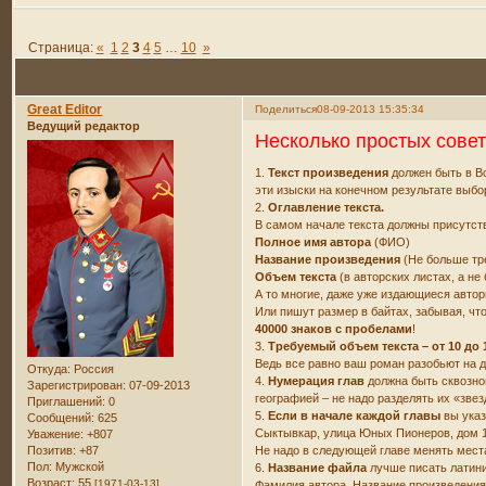
Страница:
«
1
2
3
4
5
…
10
»
Great Editor
Поделиться
08-09-2013 15:35:34
Ведущий редактор
Несколько простых сове
1.
Текст произведения
должен быть в В
эти изыски на конечном результате выбо
2.
Оглавление текста.
В самом начале текста должны присутст
Полное имя автора
(ФИО)
Название произведения
(Не больше тр
Объем текста
(в авторских листах, а не 
А то многие, даже уже издающиеся автор
Или пишут размер в байтах, забывая, чт
40000 знаков с пробелами
!
3.
Требуемый объем текста – от 10 до 
Ведь все равно ваш роман разобьют на д
Откуда:
Россия
4.
Нумерация глав
должна быть сквозной
Зарегистрирован
: 07-09-2013
географией – не надо разделять их «зве
Приглашений:
0
5.
Если в начале каждой главы
вы указ
Сообщений:
625
Сыктывкар, улица Юных Пионеров, дом 1
Уважение:
+807
Позитив:
+87
Не надо в следующей главе менять местам
Пол:
Мужской
6.
Название файла
лучше писать латини
Возраст:
55
[1971-03-13]
Фамилия автора. Название произведения