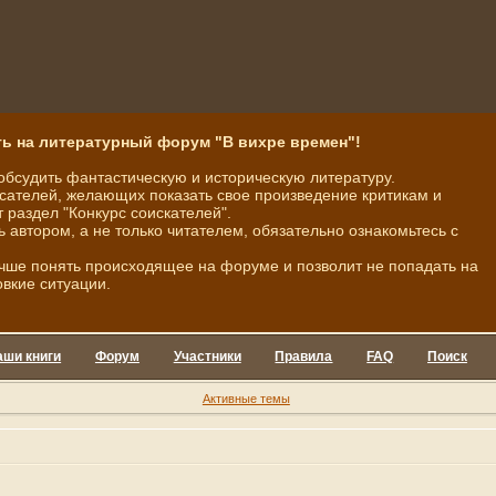
ь на литературный форум "В вихре времен"!
обсудить фантастическую и историческую литературу.
ателей, желающих показать свое произведение критикам и
 раздел "Конкурс соискателей".
ь автором, а не только читателем, обязательно ознакомьтесь с
чше понять происходящее на форуме и позволит не попадать на
овкие ситуации.
аши книги
Форум
Участники
Правила
FAQ
Поиск
Активные темы