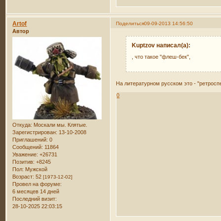
Artof
Поделиться
09-09-2013 14:56:50
Автор
Kuptzov написал(а):
, что такое "флеш-бек",
На литературном русском это - "ретросп
0
Откуда:
Москали мы. Клятые.
Зарегистрирован
: 13-10-2008
Приглашений:
0
Сообщений:
11864
Уважение:
+26731
Позитив:
+8245
Пол:
Мужской
Возраст:
52
[1973-12-02]
Провел на форуме:
6 месяцев 14 дней
Последний визит:
28-10-2025 22:03:15