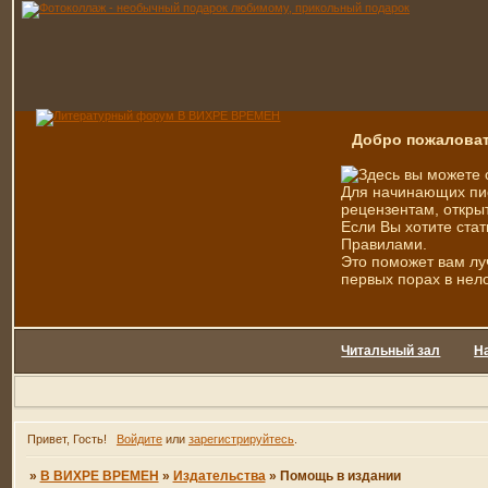
Добро пожаловат
Здесь вы можете 
Для начинающих пис
рецензентам, открыт
Если Вы хотите стат
Правилами.
Это поможет вам лу
первых порах в нел
Читальный зал
Н
Привет, Гость!
Войдите
или
зарегистрируйтесь
.
»
В ВИХРЕ ВРЕМЕН
»
Издательства
»
Помощь в издании