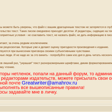
ы можете быть уверены, что файл с вашим драгоценным текстом не затеряется в глуб
тельство текст. Таких писем ежедневно приходят десятки. И редакторы, сидящие на те
оприятные условия - не озаглавить текст, не назвать файл, не дать информацию в пис
итают, за очень редким исключением.
м рецензентам. Которые уже и делают оценку пригодности произведения к изданию.
ствуются при вынесении приговора своими субъективными чувствами.
чные люди. И не надо их за это винить - попробуйте сами изо дня в день читать неск
ов лишний раз, "украшая" текст разноразмерными шрифтами, диким форматированием
ому чтению.
вторы нетленок, попали на данный форум, то админи
 редакторами издательств, можете присылать свои 
Greatwriter@amahrov.ru
нной почте
выполнять все вышеописанные правила!
сы задавайте мне в личку.