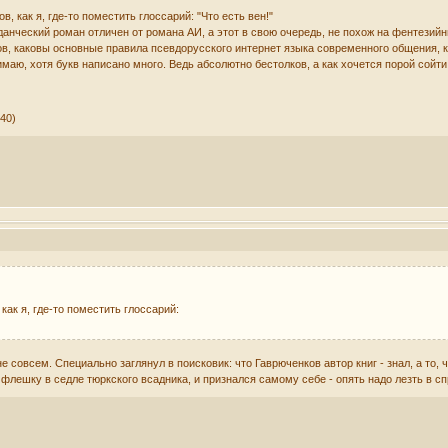
в, как я, где-то поместить глоссарий: "Что есть вен!"
данческий роман отличен от романа АИ, а этот в свою очередь, не похож на фентезийн
ков, каковы основные правила псевдорусского интернет языка современного общения,
имаю, хотя букв написано много. Ведь абсолютно бестолков, а как хочется порой сойти
:40)
как я, где-то поместить глоссарий:
не совсем. Специально заглянул в поисковик: что Гаврюченков автор книг - знал, а то, 
флешку в седле тюркского всадника, и признался самому себе - опять надо лезть в сп