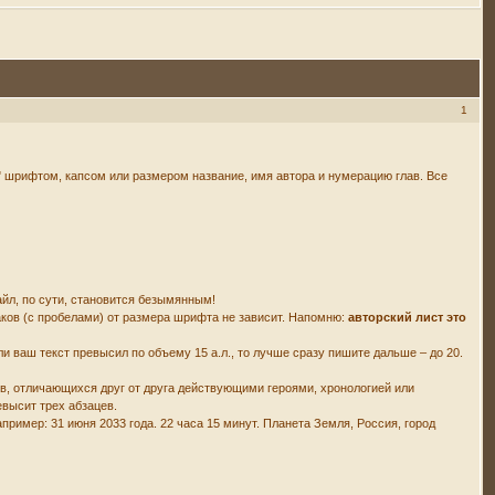
1
шрифтом, капсом или размером название, имя автора и нумерацию глав. Все
айл, по сути, становится безымянным!
аков (с пробелами) от размера шрифта не зависит. Напомню:
авторский лист это
ли ваш текст превысил по объему 15 а.л., то лучше сразу пишите дальше – до 20.
ов, отличающихся друг от друга действующими героями, хронологией или
евысит трех абзацев.
пример: 31 июня 2033 года. 22 часа 15 минут. Планета Земля, Россия, город