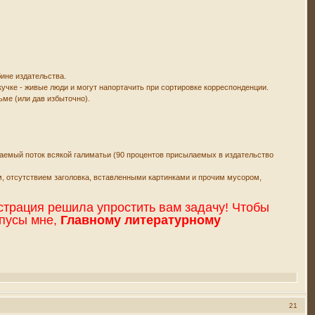
ине издательства.
кучке - живые люди и могут напортачить при сортировке корреспонденции.
ьме (или дав избыточно).
ончаемый поток всякой галиматьи (90 процентов присылаемых в издательство
, отсутствием заголовка, вставленными картинками и прочим мусором,
страция решила упростить вам задачу! Чтобы
опусы мне,
Главному литературному
21