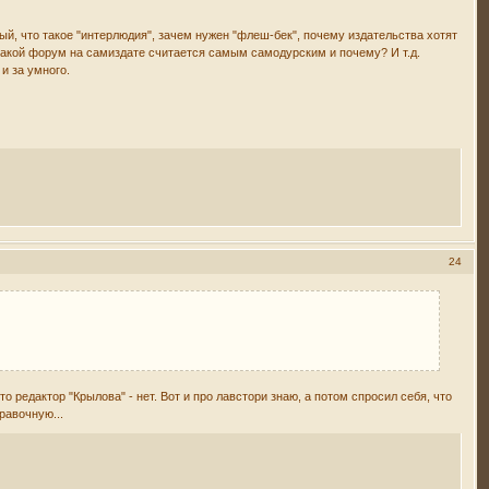
ый, что такое "интерлюдия", зачем нужен "флеш-бек", почему издательства хотят
 какой форум на самиздате считается самым самодурским и почему? И т.д.
 и за умного.
24
что редактор "Крылова" - нет. Вот и про лавстори знаю, а потом спросил себя, что
равочную...