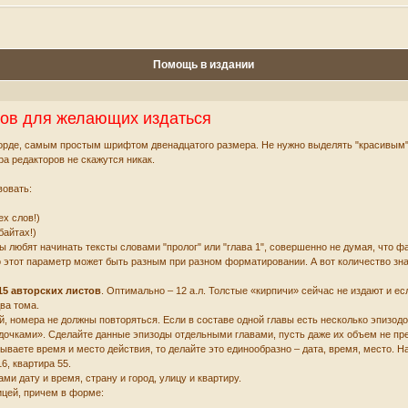
Помощь в издании
тов для желающих издаться
орде, самым простым шрифтом двенадцатого размера. Не нужно выделять "красивым" 
ра редакторов не скажутся никак.
вовать:
ех слов!)
байтах!)
ы любят начинать тексты словами "пролог" или "глава 1", совершенно не думая, что ф
о этот параметр может быть разным при разном форматировании. А вот количество зн
15 авторских листов
. Оптимально – 12 а.л. Толстые «кирпичи» сейчас не издают и ес
ва тома.
, номера не должны повторяться. Если в составе одной главы есть несколько эпизод
здочками». Сделайте данные эпизоды отдельными главами, пусть даже их объем не пр
ываете время и место действия, то делайте это единообразно – дата, время, место. На
6, квартира 55.
и дату и время, страну и город, улицу и квартиру.
цей, причем в форме:
.