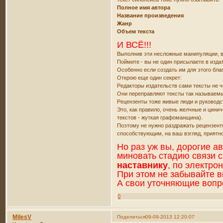
Полное имя автора
Название произведения
Жанр
Объем текста
И ВСЁ!!!
Выполнив эти несложные манипуляции, в
Поймите - вы не один присылаете в изда
Особенно если создать им для этого благ
Открою еще один секрет:
Редакторы издательств сами тексты не ч
Они переправляют тексты так называемы
Рецензенты тоже живые люди и руковод
Это, как правило, очень желчные и цини
текстов - жуткая графоманщина).
Поэтому не нужно раздражать рецензент
способствующим, на ваш взгляд, приятн
Но раз уж вы, дорогие а
миновать стадию связи с
наставнику
, по электро
При этом не забывайте 
А свои уточняющие вопро
0
MilesV
Поделиться
09-09-2013 12:20:07