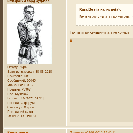
Имперский лорд-аудитор
Rara Bestia написал(а):
Как я не хочу читать про немцев,
Так ты и про женщин читать не хочешь.
0
Откуда:
Уфа
Зарегистрирован
: 30-06-2010
Приглашений:
0
Сообщений:
10045
Уважение:
+6815
Позитив:
+3967
Пол:
Мужской
Возраст:
55
[1971-03-31]
Провел на форуме:
8 месяцев 0 дней
Последний визит:
28-09-2013 11:01:20
Редкозверь
Поделиться
09-09-2013 12:48:11