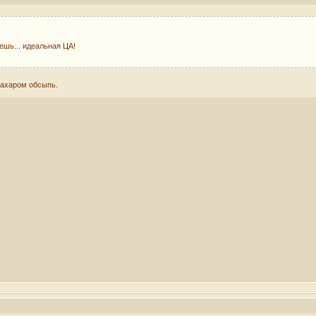
ешь... идеальная ЦА!
 сахаром обсыпь.