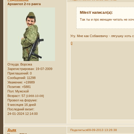
Архангел 2-го ранга
MilesV написал(а):
Так ты и про женщин читать не хоч
Угу. Мне как Собакевичу - лягушку хоть
0
Откуда:
Ворсма
Зарегистрирован
: 19-07-2009
Приглашений:
0
Сообщений:
11298
Уважение:
+19989
Позитив:
+5881
Пол:
Мужской
Возраст:
57
[1968-10-08]
Провел на форуме:
9 месяцев 16 дней
Последний визит:
24-01-2024 12:14:00
Дьяк
Поделиться
09-09-2013 13:26:38