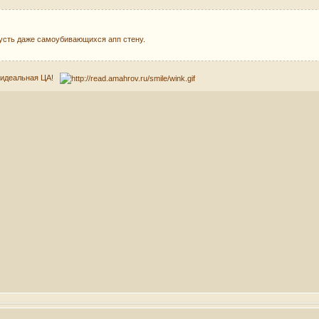
 пусть даже самоубивающихся апп стену.
.. идеальная ЦА!