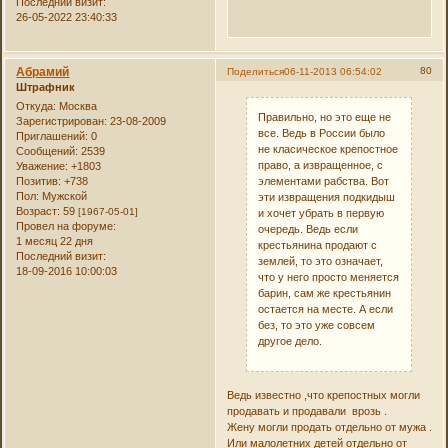
Последний визит:
26-05-2022 23:40:33
Абрамий
80
Поделиться
06-11-2013 06:54:02
Штрафник
Откуда:
Москва
Правильно, но это еще не
Зарегистрирован
: 23-08-2009
все. Ведь в России было
Приглашений:
0
не класическое крепостное
Сообщений:
2539
право, а извращенное, с
Уважение:
+1803
элементами рабства. Вот
Позитив:
+738
Пол:
Мужской
эти извращения подкидыш
Возраст:
59
[1967-05-01]
и хочет убрать в первую
Провел на форуме:
очередь. Ведь если
1 месяц 22 дня
крестьянина продают с
Последний визит:
землей, то это означает,
18-09-2016 10:00:03
что у него просто меняется
барин, сам же крестьянин
остается на месте. А если
без, то это уже совсем
другое дело.
Ведь известно ,что крепостных могли
продавать и продавали врозь .
Жену могли продать отдельно от мужа .
Или малолетних детей отдельно от