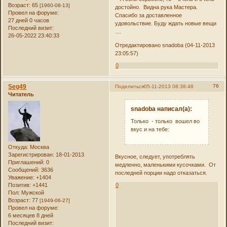
Возраст:
65
[1960-08-13]
достойно. Видна рука Мастера.
Провел на форуме:
Спасибо за доставленное
27 дней 0 часов
удовольствие. Буду ждать новые вещи
Последний визит:
....
26-05-2022 23:40:33
Отредактировано snadoba (04-11-2013
23:05:57)
0
Seg49
76
Поделиться
05-11-2013 08:38:48
Читатель
snadoba написал(а):
Только - только вошел во
вкус и на тебе:
Откуда:
Mocква
Зарегистрирован
: 18-01-2013
Вкусное, следует, употреблять
Приглашений:
0
медленно, маленькими кусочками. От
Сообщений:
3636
последней порции надо отказаться.
Уважение:
+1404
Позитив:
+1441
0
Пол:
Мужской
Возраст:
77
[1949-06-27]
Провел на форуме:
6 месяцев 8 дней
Последний визит: