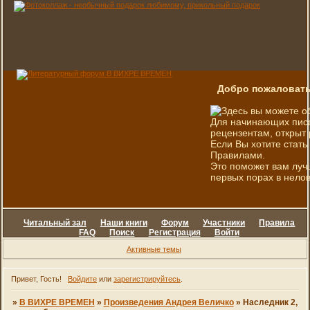
Добро пожаловать
Здесь вы можете о
Для начинающих писа
рецензентам, открыт 
Если Вы хотите стать
Правилами.
Это поможет вам луч
первых порах в нелов
Читальный зал
Наши книги
Форум
Участники
Правила
FAQ
Поиск
Регистрация
Войти
Активные темы
Привет, Гость!
Войдите
или
зарегистрируйтесь
.
»
В ВИХРЕ ВРЕМЕН
»
Произведения Андрея Величко
»
Наследник 2,