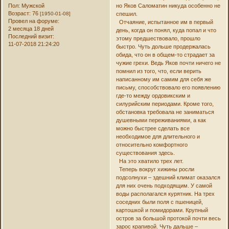
Пол:
Мужской
но Яков Саломатин никуда особенно не
Возраст:
76
[1950-01-08]
спешил.
Провел на форуме:
Отчаяние, испытанное им в первый
2 месяца 18 дней
день, когда он понял, куда попал и что
Последний визит:
этому предшествовало, прошло
11-07-2018 21:24:20
быстро. Чуть дольше продержалась
обида, что он в общем-то страдает за
чужие грехи. Ведь Яков почти ничего не
помнил из того, что, если верить
написанному им самим для себя же
письму, способствовало его появлению
где-то между ордовикским и
силурийским периодами. Кроме того,
обстановка требовала не заниматься
душевными переживаниями, а как
можно быстрее сделать все
необходимое для длительного и
относительно комфортного
существования здесь.
На это хватило трех лет.
Теперь вокруг хижины росли
подсолнухи – здешний климат оказался
для них очень подходящим. У самой
воды располагался курятник. На трех
соседних были поля с пшеницей,
картошкой и помидорами. Крупный
остров за большой протокой почти весь
зарос крапивой. Чуть дальше –