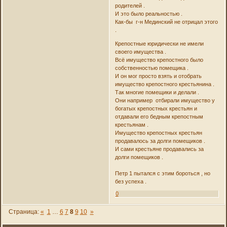
родителей .
И это было реальностью .
Как-бы г-н Мединский не отрицал этого
.
Крепостные юридически не имели
своего имущества .
Всё имущество крепостного было
собственностью помещика .
И он мог просто взять и отобрать
имущество крепостного крестьянина .
Так многие помещики и делали .
Они например отбирали имущество у
богатых крепостных крестьян и
отдавали его бедным крепостным
крестьянам .
Имущество крепостных крестьян
продавалось за долги помещиков .
И сами крестьяне продавались за
долги помещиков .
Петр 1 пытался с этим бороться , но
без успеха .
0
Страница:
«
1
…
6
7
8
9
10
»