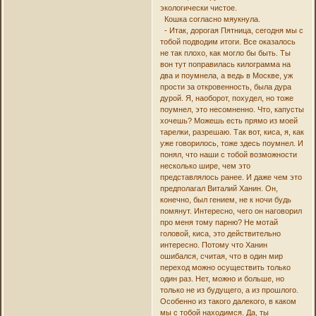
экологически чистое.
Кошка согласно мяукнула.
- Итак, дорогая Пятница, сегодня мы с
тобой подводим итоги. Все оказалось
не так плохо, как могло бы быть. Ты
вон тут поправилась килограмма на
два и поумнела, а ведь в Москве, уж
прости за откровенность, была дура
дурой. Я, наоборот, похудел, но тоже
поумнел, это несомненно. Что, капусты
хочешь? Можешь есть прямо из моей
тарелки, разрешаю. Так вот, киса, я, как
уже говорилось, тоже здесь поумнел. И
понял, что наши с тобой возможности
несколько шире, чем это
представлялось ранее. И даже чем это
предполагал Виталий Ханин. Он,
конечно, был гением, не к ночи будь
помянут. Интересно, чего он наговорил
про меня тому парню? Не мотай
головой, киса, это действительно
интересно. Потому что Ханин
ошибался, считая, что в один мир
переход можно осуществить только
один раз. Нет, можно и больше, но
только не из будущего, а из прошлого.
Особенно из такого далекого, в каком
мы с тобой находимся. Да, ты