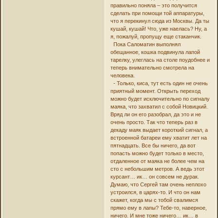
правильно поняла – это получится
сделать при помощи той аппаратуры,
что я перекинул сюда из Москвы. Да ты
кушай, кушай! Что, уже наелась? Ну, а
я, пожалуй, пропущу еще стаканчик.
Пока Саломатин выполнял
обещанное, кошка подвинула лапой
тарелку, улеглась на столе поудобнее и
теперь внимательно смотрела на
человека.
- Только, киса, тут есть один не очень
приятный момент. Открыть переход
можно будет исключительно по сигналу
маяка, что захватил с собой Новицкий.
Вряд ли он его разобрал, да это и не
очень просто. Так что теперь раз в
декаду маяк выдает короткий сигнал, а
встроенной батареи ему хватит лет на
пятнадцать. Все бы ничего, да вот
попасть можно будет только в место,
отдаленное от маяка не более чем на
сто с небольшим метров. А ведь этот
курсант… ик… он совсем не дурак.
Думаю, что Сергей там очень неплохо
устроился, в царях-то. И что он нам
скажет, когда мы с тобой свалимся
прямо ему в лапы? Тебе-то, наверное,
ничего. И мне тоже ничего… ик… в