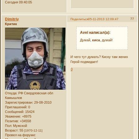
Сегодня 09:40:05
Dimitriy
77
Поделиться
05-11-2013 12:09:47
Критик
Avel написал(а):
Думай,
киса
, думай!
И чего тут думать? Киску там жених
Герой поджидает!
0
Откуда:
РФ Свердловская обл
Камышлов
Зарегистрирован
: 29-08-2010
Приглашений:
0
Сообщений:
15424
Уважение:
+8975
Позитив:
+34558
Пол:
Мужской
Возраст:
55
[1970-12-11]
Провел на форуме: