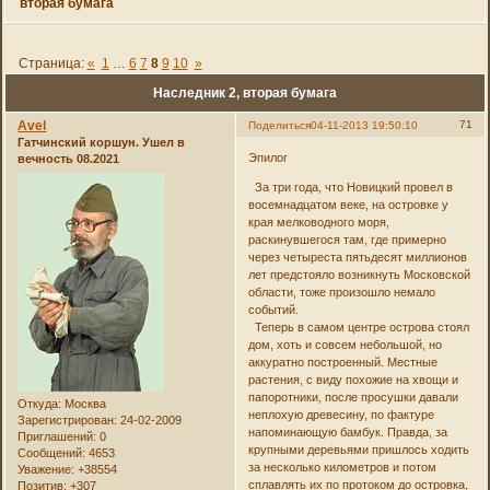
вторая бумага
Страница:
«
1
…
6
7
8
9
10
»
Наследник 2, вторая бумага
Avel
71
Поделиться
04-11-2013 19:50:10
Гатчинский коршун. Ушел в
Эпилог
вечность 08.2021
За три года, что Новицкий провел в
восемнадцатом веке, на островке у
края мелководного моря,
раскинувшегося там, где примерно
через четыреста пятьдесят миллионов
лет предстояло возникнуть Московской
области, тоже произошло немало
событий.
Теперь в самом центре острова стоял
дом, хоть и совсем небольшой, но
аккуратно построенный. Местные
растения, с виду похожие на хвощи и
папоротники, после просушки давали
Откуда:
Москва
неплохую древесину, по фактуре
Зарегистрирован
: 24-02-2009
напоминающую бамбук. Правда, за
Приглашений:
0
крупными деревьями пришлось ходить
Сообщений:
4653
за несколько километров и потом
Уважение:
+38554
сплавлять их по протоком до островка,
Позитив:
+307