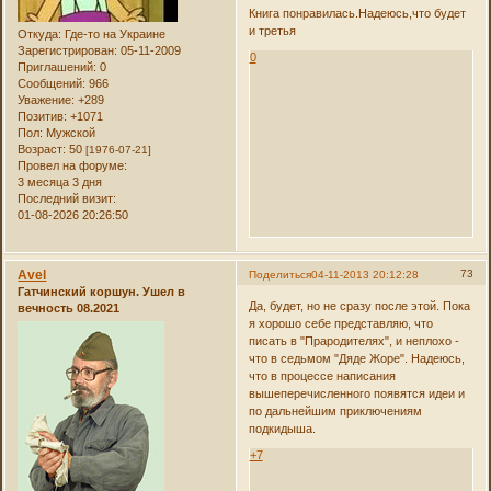
Книга понравилась.Надеюсь,что будет
и третья
Откуда:
Где-то на Украине
Зарегистрирован
: 05-11-2009
0
Приглашений:
0
Сообщений:
966
Уважение:
+289
Позитив:
+1071
Пол:
Мужской
Возраст:
50
[1976-07-21]
Провел на форуме:
3 месяца 3 дня
Последний визит:
01-08-2026 20:26:50
Avel
73
Поделиться
04-11-2013 20:12:28
Гатчинский коршун. Ушел в
Да, будет, но не сразу после этой. Пока
вечность 08.2021
я хорошо себе представляю, что
писать в "Прародителях", и неплохо -
что в седьмом "Дяде Жоре". Надеюсь,
что в процессе написания
вышеперечисленного появятся идеи и
по дальнейшим приключениям
подкидыша.
+7