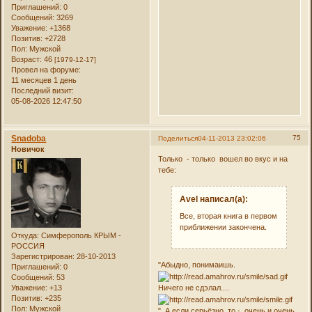
Приглашений:
0
Сообщений:
3269
Уважение:
+1368
Позитив:
+2728
Пол:
Мужской
Возраст:
46
[1979-12-17]
Провел на форуме:
11 месяцев 1 день
Последний визит:
05-08-2026 12:47:50
Snadoba
75
Поделиться
04-11-2013 23:02:06
Новичок
Только - только вошел во вкус и на
тебе:
Avel написал(а):
Все, вторая книга в первом
приближении закончена.
Откуда:
Симферополь КРЫМ -
РОССИЯ
Зарегистрирован
: 28-10-2013
"Абыдно, понимаишь.
Приглашений:
0
Сообщений:
53
Уважение:
+13
Ничего не сдэлал....
Позитив:
+235
Пол:
Мужской
" А если серьёзно, то - очень и очень