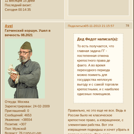
11 месяцев 15 дней
Последний визит:
Сегодня 00:14:35
Avel
78
Поделиться
05-11-2013 21:15:57
Гатчинский коршун. Ушел в
вечность 08.2021
Дед Федот написал(а):
То есть получается, что
главная задача ГГ -
постепенная отмена
крепостного права де
факто. А во время
переходного периода
можно поиметь для
государства неплохую
выгоду и с самой торговли
крепостными, и с наиболее
одиозных помещиков.
Откуда:
Москва
Зарегистрирован
: 24-02-2009
Правильно, но это еще не все. Ведь в
Приглашений:
0
России было не класическое
Сообщений:
4653
Уважение:
+38554
крепостное право, а извращенное, с
Позитив:
+307
элементами рабства. Вот эти
Пол:
Мужской
извращения подкидыш и хочет убрать в
Возраст:
76
[1950-01-08]