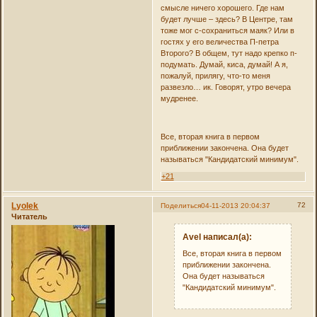
смысле ничего хорошего. Где нам
будет лучше – здесь? В Центре, там
тоже мог с-сохраниться маяк? Или в
гостях у его величества П-петра
Второго? В общем, тут надо крепко п-
подумать. Думай, киса, думай! А я,
пожалуй, прилягу, что-то меня
развезло… ик. Говорят, утро вечера
мудренее.
Все, вторая книга в первом
приближении закончена. Она будет
называться "Кандидатский минимум".
+21
Lyolek
72
Поделиться
04-11-2013 20:04:37
Читатель
Avel написал(а):
Все, вторая книга в первом
приближении закончена.
Она будет называться
"Кандидатский минимум".