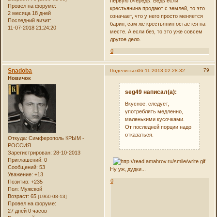
первую очередь. Ведь если
Провел на форуме:
крестьянина продают с землей, то это
2 месяца 18 дней
означает, что у него просто меняется
Последний визит:
барин, сам же крестьянин остается на
11-07-2018 21:24:20
месте. А если без, то это уже совсем
другое дело.
0
Snadoba
79
Поделиться
06-11-2013 02:28:32
Новичок
seg49 написал(а):
Вкусное, следует,
употреблять медленно,
маленькими кусочками.
От последней порции надо
отказаться.
Откуда:
Симферополь КРЫМ -
РОССИЯ
Зарегистрирован
: 28-10-2013
Приглашений:
0
Сообщений:
53
Ну уж, дудки...
Уважение:
+13
0
Позитив:
+235
Пол:
Мужской
Возраст:
65
[1960-08-13]
Провел на форуме:
27 дней 0 часов