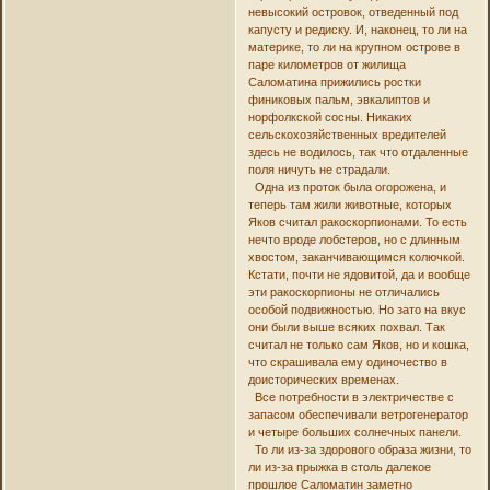
невысокий островок, отведенный под
капусту и редиску. И, наконец, то ли на
материке, то ли на крупном острове в
паре километров от жилища
Саломатина прижились ростки
финиковых пальм, эвкалиптов и
норфолкской сосны. Никаких
сельскохозяйственных вредителей
здесь не водилось, так что отдаленные
поля ничуть не страдали.
Одна из проток была огорожена, и
теперь там жили животные, которых
Яков считал ракоскорпионами. То есть
нечто вроде лобстеров, но с длинным
хвостом, заканчивающимся колючкой.
Кстати, почти не ядовитой, да и вообще
эти ракоскорпионы не отличались
особой подвижностью. Но зато на вкус
они были выше всяких похвал. Так
считал не только сам Яков, но и кошка,
что скрашивала ему одиночество в
доисторических временах.
Все потребности в электричестве с
запасом обеспечивали ветрогенератор
и четыре больших солнечных панели.
То ли из-за здорового образа жизни, то
ли из-за прыжка в столь далекое
прошлое Саломатин заметно