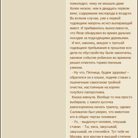
помолодел, чему не мешало даже
более низкое, чем в двадцать первом
веке, содержание кислорода в воздухе.
Во всяком случае, уже к первой
годовщине напрочь исчез выпирающий
живот. И прибавилось выносливости,
что Яков обнаружил во время дальних
походов за подходящими деревьями.
И вот, наконец, аккурат к третьей
годовщине пребывания в прошлом все
дела по обустройству были закончены,
каковое событие робинзон во времени
решил отметить торжественным
ужином.
- Ну что, Пятница, будем здоровы! –
обратился он к кошке, подняв стакан с
пшеничным самогоном тройной
очистки, настоянным на корнях
голубого папоротника.
Кошка кивнула. Вообще-то она просто
выбирала, с какого кусочка
ракоскорпиона начать трапезу, однако
Саломатин был уверен, что животное
его в общих чертах понимает.
- Ух, - выдохнул человек, откушав
стакан. - Ты, киса, закусывай,
закусывай, не стесняйся. Тут тебе не
Москва, все кругом в высшей степени