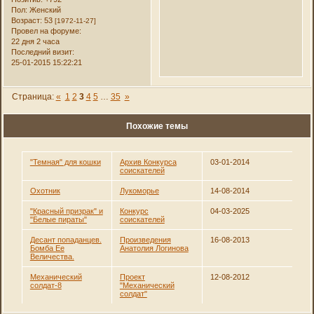
Пол:
Женский
Возраст:
53
[1972-11-27]
Провел на форуме:
22 дня 2 часа
Последний визит:
25-01-2015 15:22:21
Страница:
«
1
2
3
4
5
…
35
»
Похожие темы
"Темная" для кошки
Архив Конкурса
03-01-2014
соискателей
Охотник
Лукоморье
14-08-2014
"Красный призрак" и
Конкурс
04-03-2025
"Белые пираты"
соискателей
Десант попаданцев.
Произведения
16-08-2013
Бомба Ее
Анатолия Логинова
Величества.
Механический
Проект
12-08-2012
солдат-8
"Механический
солдат"