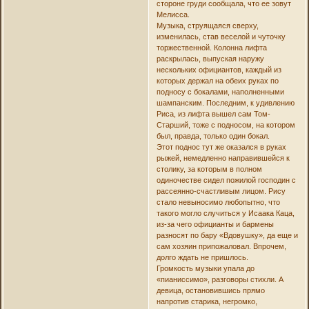
стороне груди сообщала, что ее зовут
Мелисса.
Музыка, струящаяся сверху,
изменилась, став веселой и чуточку
торжественной. Колонна лифта
раскрылась, выпуская наружу
нескольких официантов, каждый из
которых держал на обеих руках по
подносу с бокалами, наполненными
шампанским. Последним, к удивлению
Риса, из лифта вышел сам Том-
Старший, тоже с подносом, на котором
был, правда, только один бокал.
Этот поднос тут же оказался в руках
рыжей, немедленно направившейся к
столику, за которым в полном
одиночестве сидел пожилой господин с
рассеянно-счастливым лицом. Рису
стало невыносимо любопытно, что
такого могло случиться у Исаака Каца,
из-за чего официанты и бармены
разносят по бару «Вдовушку», да еще и
сам хозяин припожаловал. Впрочем,
долго ждать не пришлось.
Громкость музыки упала до
«пианиссимо», разговоры стихли. А
девица, остановившись прямо
напротив старика, негромко,