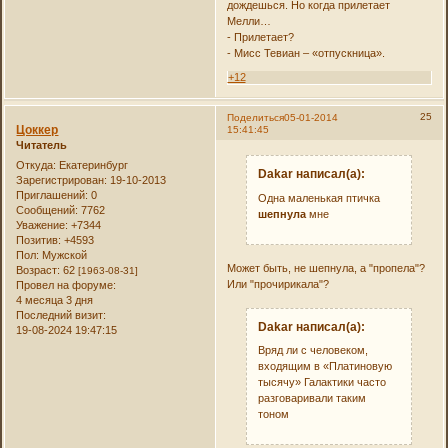
дождешься. Но когда прилетает
Мелли…
- Прилетает?
- Мисс Тевиан – «отпускница».
+12
25
Поделиться
05-01-2014
Цоккер
15:41:45
Читатель
Откуда:
Екатеринбург
Dakar написал(а):
Зарегистрирован
: 19-10-2013
Приглашений:
0
Одна маленькая птичка
Сообщений:
7762
шепнула
мне
Уважение:
+7344
Позитив:
+4593
Пол:
Мужской
Может быть, не шепнула, а "пропела"?
Возраст:
62
[1963-08-31]
Или "прочирикала"?
Провел на форуме:
4 месяца 3 дня
Последний визит:
Dakar написал(а):
19-08-2024 19:47:15
Вряд ли с человеком,
входящим в «Платиновую
тысячу» Галактики часто
разговаривали таким
тоном