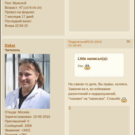
Пол:
Мужской
Возраст:
47
[1978-09-20]
Провел на форуме:
7 месяцев 17 дней
Последний визит:
Вчера 22:56:15
30
Поделиться
05-01-2014
Dakar
21:16:44
Читатель
Little написал(а):
Упс
На самом-то деле, Вы правы, коллега.
Заменю-ка я, во избежание
разночтений и недоразумений,
"сказано" на "написано". Спасибо
0
Откуда:
Москва
Зарегистрирован
: 10-05-2010
Приглашений:
0
Сообщений:
1658
Уважение:
+3421
Позитив:
+792