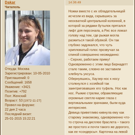
Dakar
14:36:49
Читатель
Ножки вместе с их обладательницей
исчезли из вида, скрывшись за
неохватной центральной колонной, в
которой за рядами бутылок прятался
лифт для персонала, а Рис все ломал
голову над тем, где рыжая могла
разжиться такой обувкой. Он так
глубоко задумался, что чуть
хрипловатый голос прозвучал за
спиной совершенно неожиданно:
- Серхио, работаем приму!
Одновременно с этим лицо Бернадетт
Откуда:
Москва
стало таким, словно ее заставили
Зарегистрирован
: 10-05-2010
хлебнуть уксуса.
Приглашений:
0
Обернувшись, Хаузер нос к носу
Сообщений:
1658
столкнулся с хозяйкой так
Уважение:
+3421
заинтриговавших его туфель. Нос как
Позитив:
+792
нос. Рыжие стрелки, обрамляющие
Пол:
Женский
огромные светло-карие глаза с
Возраст:
53
[1972-11-27]
вертикальными зрачками, были куда
Провел на форуме:
интереснее.
22 дня 2 часа
Девица приветливо кивнула ему как
Последний визит:
старому знакомому, одновременно что-
25-01-2015 15:22:21
то строча на дисплее браслета – такого
же простого и почти такого же дорогого,
как ее «сондерсы». Карточка на левой