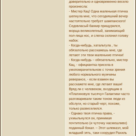
доверительно и одновременно весело
произнесла:
- Мистер Кац! Одна маленькая птичка
шепнула мне, что сегодняшний вечер
настоятельно требует шампанского!
Седовласый банкир прищурился,
морща великолепный, занимающий
пол-лица нос, и слегка склонил голову
набок:
- Когда-нибудь, хатальтула , ты
обязательно расскажешь мне, где
летают эти твои маленькие птички!
- Когда-нибудь – обязательно, мистер
Кац, - официантка присела в
умопомрачительном с точки зрения
любого нормального мужчины
реверансе, - если взамен вы
расскажете мне, где летают ваши!
Вряд ли с человеком, входящим в
«Платиновую тысячу» Галактики часто
разговаривали таким тоном люди из
обслуги, но старый черт, похоже,
только развеселился.
- Однако твоя птичка права, -
ухмыльнулся он, принимая
почтительно (и чуточку насмешливо)
поданный бокал. – Этот шлемазл, мой
младший зять, таки соорудил Рахиль