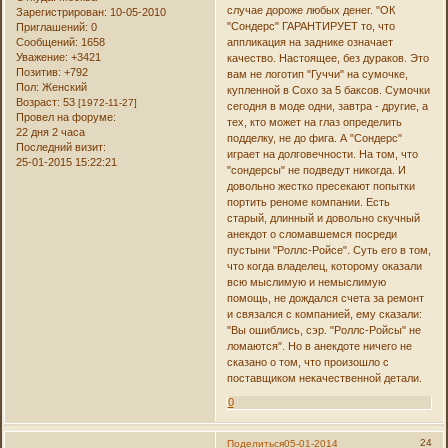
случае дороже любых денег. "ОК
Зарегистрирован
: 10-05-2010
"Сондерс" ГАРАНТИРУЕТ то, что
Приглашений:
0
Сообщений:
1658
аппликация на заднике означает
Уважение:
+3421
качество. Настоящее, без дураков. Это
Позитив:
+792
вам не логотип "Гуччи" на сумочке,
Пол:
Женский
купленной в Сохо за 5 баксов. Сумочки
Возраст:
53
[1972-11-27]
сегодня в моде одни, завтра - другие, а
Провел на форуме:
тех, кто может на глаз определить
22 дня 2 часа
подделку, не до фига. А "Сондерс"
Последний визит:
играет на долговечности. На том, что
25-01-2015 15:22:21
"сондерсы" не подведут никогда. И
довольно жестко пресекают попытки
портить реноме компании. Есть
старый, длинный и довольно скучный
анекдот о сломавшемся посреди
пустыни "Роллс-Ройсе". Суть его в том,
что когда владелец, которому оказали
всю мыслимую и немыслимую
помощь, не дождался счета за ремонт
и связался с компанией, ему сказали:
"Вы ошиблись, сэр. "Роллс-Ройсы" не
ломаются". Но в анекдоте ничего не
сказано о том, что произошло с
поставщиком некачественной детали.
0
24
Поделиться
05-01-2014