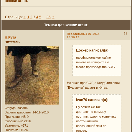
кошки: агент.
Страница:
«
1
2
3
4
5
…
35
»
Темная для кошки: агент.
21
Поделиться
04-01-2014
Н.Кута
23:56:13
Читатель
Цоккер написал(а):
на официальном сайте
ничего не говорится о
месте производства SOG.
Не знаю про СОГ, а КолдСтил свои
"Бушмены" делает в Китае.
Ivan70 написал(а):
Ну зачем же так,
Откуда:
Казань
достаточно по миру
Зарегистрирован
: 14-11-2010
пустить, удар по кошельку
Приглашений:
0
Сообщений:
2126
часто намного
Уважение:
+771
болезненней чем по
Позитив:
+1524
голове.