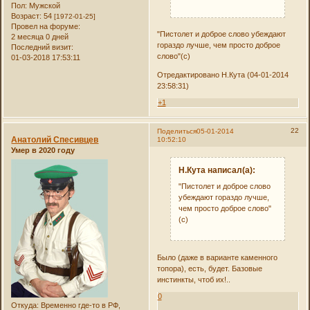
Пол:
Мужской
Возраст:
54
[1972-01-25]
Провел на форуме:
"Пистолет и доброе слово убеждают
2 месяца 0 дней
гораздо лучше, чем просто доброе
Последний визит:
слово"(с)
01-03-2018 17:53:11
Отредактировано Н.Кута (04-01-2014
23:58:31)
+1
22
Поделиться
05-01-2014
Анатолий Спесивцев
10:52:10
Умер в 2020 году
Н.Кута написал(а):
"Пистолет и доброе слово
убеждают гораздо лучше,
чем просто доброе слово"
(с)
Было (даже в варианте каменного
топора), есть, будет. Базовые
инстинкты, чтоб их!..
0
Откуда:
Временно где-то в РФ,