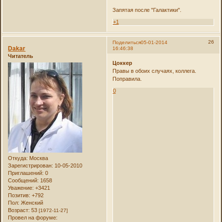
Запятая после "Галактики".
+1
26
Поделиться
05-01-2014
Dakar
16:46:38
Читатель
Цоккер
Правы в обоих случаях, коллега.
Поправила.
0
Откуда:
Москва
Зарегистрирован
: 10-05-2010
Приглашений:
0
Сообщений:
1658
Уважение:
+3421
Позитив:
+792
Пол:
Женский
Возраст:
53
[1972-11-27]
Провел на форуме: