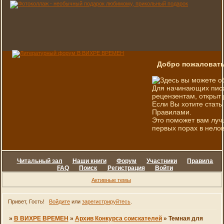
Добро пожаловать
Здесь вы можете о
Для начинающих писа
рецензентам, открыт 
Если Вы хотите стать
Правилами.
Это поможет вам луч
первых порах в нелов
Читальный зал
Наши книги
Форум
Участники
Правила
FAQ
Поиск
Регистрация
Войти
Активные темы
Привет, Гость!
Войдите
или
зарегистрируйтесь
.
»
В ВИХРЕ ВРЕМЕН
»
Архив Конкурса соискателей
»
Темная для