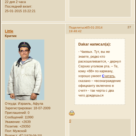
22 дня 2 часа
Последний визит:
25-01-2015 15:22:21
27
Поделиться
05-01-2014
Little
19:48:42
Критик
Dakar написал(а):
- Чаевых. Тут, вы же
знаете, редко кто
раскошеливается, - дернул
Серхио уголком рта. – Те,
кому «88» по карману,
хорошо умеют
С
читать
,
сказано – «вознаграждение
официанту включено в
счет» - так черта с два
чего дождешься
Откуда:
Израиль, Афула
Зарегистрирован
: 18-07-2009
Приглашений:
0
Сообщений:
11990
0
Уважение:
+2639
Позитив:
+29350
Пол:
Мужской
Возраст:
47
[1978-09-20]