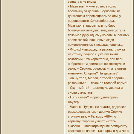
сына, а мне внука!
- Мазл тов! – уже во весь голос
воскликнула девица, неуловимым
движением перемещаясь за спину
подошедшего Хельгенбергера.
Музыканты рассыпали по бару
бравурную мелодию, владелец отеля
пожимал руку одному из самых важных
своих гостей, все новые люди
присоединялись к поздравлениям…
- Ф-фух! – выдохнула рыжая, плюхая
на стойку поднос с уже пустыми
бокалами. Что характерно, при всей
небрежности движения не звякнул ни
один. – Серхио, ручаюсь – пять сотен
минимум. Спорим? На десятку?
- Да ну тебя, Мелли, с тобой спорить –
разоришься! – покачал головой бармен.
- Скучный ты! – фыркнула девица и
снова умчалась.
- Пять сотен? – приподнял бровь
Хаузер.
- Чаевых. Тут, вы же знаете, редко кто
раскошеливается, - дернул Серхио
уголком рта. – Те, кому «88» по
карману, хорошо умеют читать,
сказано – «вознаграждение официанту
включено в счет» - так черта с два чего