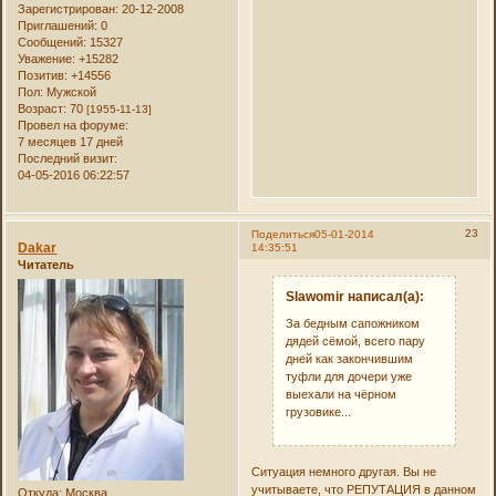
Зарегистрирован
: 20-12-2008
Приглашений:
0
Сообщений:
15327
Уважение:
+15282
Позитив:
+14556
Пол:
Мужской
Возраст:
70
[1955-11-13]
Провел на форуме:
7 месяцев 17 дней
Последний визит:
04-05-2016 06:22:57
23
Поделиться
05-01-2014
Dakar
14:35:51
Читатель
Slawomir написал(а):
За бедным сапожником
дядей сёмой, всего пару
дней как закончившим
туфли для дочери уже
выехали на чёрном
грузовике...
Ситуация немного другая. Вы не
учитываете, что РЕПУТАЦИЯ в данном
Откуда:
Москва