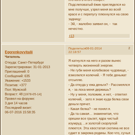
Подслеповатый ёжик пригляделся ко
мне получше, узрел меня во всей
красе и с перепугу плюхнулся на свою
задницу:
- Эй, - жалобно заявил он, - так
нечестно.
+13
2
Поделиться
08-01-2014
Egorenkovvitalii
22:18:57
Читатель
Я катнулся на него и разом вынес
Откуда:
Санкт-Петербург
четверть жизненной энергии.
Зарегистрирован
: 31-01-2013
- Не губи меня колобковое чудовище, -
Приглашений:
0
взмолился колючий. - Я тебе деньжат
Сообщений:
635
отсыплю.
Уважение:
+1533
- Да откуда у ежа деньги? - Рассмеялся
Позитив:
+377
Пол:
Мужской
я, - за лоха меня держишь?
Возраст:
48
[1978-05-14]
- Ну у меня, положим, и нет, - ответил
Провел на форуме:
колючий, - зато я знаю куда белка свои
3 дня 14 часов
деньги прячет.
Последний визит:
- Какая белка? - не понял я.
06-07-2016 15:58:35
- Да та самая… знаменитая, что
орешки все грызет, ядра чистый
изумруд …и золотой скорлупой
плюется. Эта хвостатая скотина не все
сдает в закрома родины. Кое-что, сучья