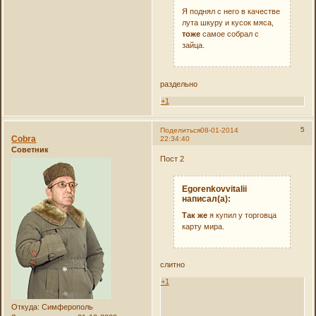
Я поднял с него в качестве
лута шкуру и кусок мяса,
тоже
самое собрал с
зайца.
раздельно
+1
5
Поделиться
08-01-2014
Cobra
22:34:40
Советник
Пост 2
Egorenkovvitalii
написал(а):
Так же
я купил у торговца
карту мира.
слитно
+1
Откуда:
Симферополь