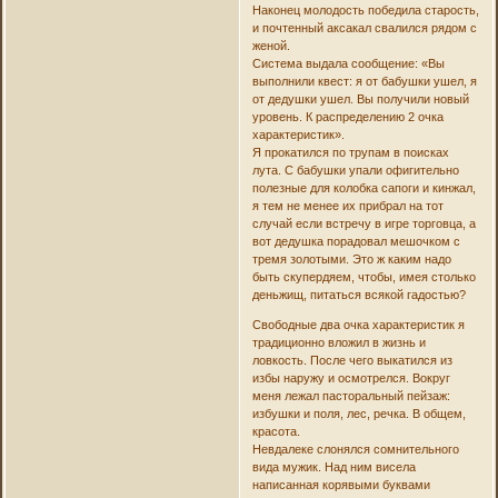
Наконец молодость победила старость,
и почтенный аксакал свалился рядом с
женой.
Система выдала сообщение: «Вы
выполнили квест: я от бабушки ушел, я
от дедушки ушел. Вы получили новый
уровень. К распределению 2 очка
характеристик».
Я прокатился по трупам в поисках
лута. С бабушки упали офигительно
полезные для колобка сапоги и кинжал,
я тем не менее их прибрал на тот
случай если встречу в игре торговца, а
вот дедушка порадовал мешочком с
тремя золотыми. Это ж каким надо
быть скупердяем, чтобы, имея столько
деньжищ, питаться всякой гадостью?
Свободные два очка характеристик я
традиционно вложил в жизнь и
ловкость. После чего выкатился из
избы наружу и осмотрелся. Вокруг
меня лежал пасторальный пейзаж:
избушки и поля, лес, речка. В общем,
красота.
Невдалеке слонялся сомнительного
вида мужик. Над ним висела
написанная корявыми буквами