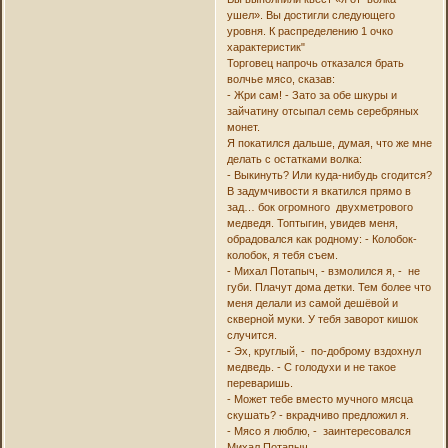
ушел». Вы достигли следующего
уровня. К распределению 1 очко
характеристик"
Торговец напрочь отказался брать
волчье мясо, сказав:
- Жри сам! - Зато за обе шкуры и
зайчатину отсыпал семь серебряных
монет.
Я покатился дальше, думая, что же мне
делать с остатками волка:
- Выкинуть? Или куда-нибудь сгодится?
В задумчивости я вкатился прямо в
зад… бок огромного двухметрового
медведя. Топтыгин, увидев меня,
обрадовался как родному: - Колобок-
колобок, я тебя съем.
- Михал Потапыч, - взмолился я, - не
губи. Плачут дома детки. Тем более что
меня делали из самой дешёвой и
скверной муки. У тебя заворот кишок
случится.
- Эх, круглый, - по-доброму вздохнул
медведь. - С голодухи и не такое
переваришь.
- Может тебе вместо мучного мясца
скушать? - вкрадчиво предложил я.
- Мясо я люблю, - заинтересовался
Михал Потапыч.