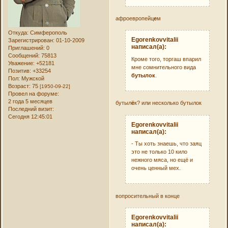
афроевропейц
е
м
Откуда:
Симферополь
Egorenkovvitalii
Зарегистрирован
: 01-10-2009
написал(а):
Приглашений:
0
Сообщений:
75813
Кроме того, торгаш впарил
Уважение:
+52181
мне сомнительного вида
Позитив:
+33254
бутылок
.
Пол:
Мужской
Возраст:
75
[1950-09-22]
Провел на форуме:
2 года 5 месяцев
бутыл
ё
к? или несколько бутылок
Последний визит:
Сегодня 12:45:01
Egorenkovvitalii
написал(а):
- Ты хоть знаешь, что заяц
это не только 10 кило
нежного мяса, но ещё и
очень ценный мех.
вопросительный в конце
Egorenkovvitalii
написал(а):