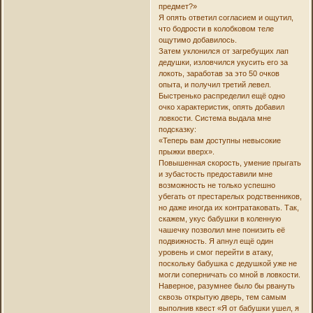
предмет?»
Я опять ответил согласием и ощутил,
что бодрости в колобковом теле
ощутимо добавилось.
Затем уклонился от загребущих лап
дедушки, изловчился укусить его за
локоть, заработав за это 50 очков
опыта, и получил третий левел.
Быстренько распределил ещё одно
очко характеристик, опять добавил
ловкости. Система выдала мне
подсказку:
«Теперь вам доступны невысокие
прыжки вверх».
Повышенная скорость, умение прыгать
и зубастость предоставили мне
возможность не только успешно
убегать от престарелых родственников,
но даже иногда их контратаковать. Так,
скажем, укус бабушки в коленную
чашечку позволил мне понизить её
подвижность. Я апнул ещё один
уровень и смог перейти в атаку,
поскольку бабушка с дедушкой уже не
могли соперничать со мной в ловкости.
Наверное, разумнее было бы рвануть
сквозь открытую дверь, тем самым
выполнив квест «Я от бабушки ушел, я