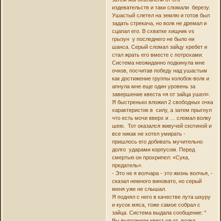
издевательств и таки сломали березу.
Ушастый слетел на землю и готов был
задать стрекача, но волк не дремал и
сцапал его. В схватке хищник vs
грызун у последнего не было ни
шанса. Серый сломал зайцу хребет и
стал жрать его вместе с потрохами.
Система неожиданно подкинула мне
очков, посчитав победу над ушастым
как достижение группы колобок-волк и
апнула мне еще один уровень за
завершение квеста «я от зайца ушел».
Я быстренько вложил 2 свободных очка
характеристик в силу, а затем прыгнул
что есть мочи вверх и … сломал волку
шею. Тот оказался живучей скотиной и
все никак не хотел умирать -
пришлось его добивать мучительно
долго ударами корпусом. Перед
смертью он прохрипел: «Сука,
предатель».
- Это не я волчара - это жизнь волчья, -
сказал немного виновато, но серый
меня уже не слышал.
Я поднял с него в качестве лута шкуру
и кусок мяса, тоже самое собрал с
зайца. Система выдала сообщение: "
Вы выполнили квест «я от волка