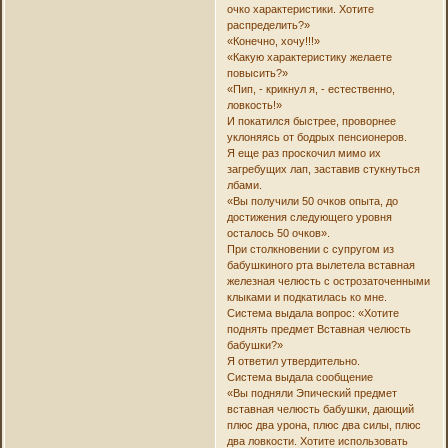
очко характеристики. Хотите
распределить?»
«Конечно, хочу!!!»
«Какую характеристику желаете
повысить?»
«Пип, - крикнул я, - естественно,
ловкость!»
И покатился быстрее, проворнее
уклоняясь от бодрых пенсионеров.
Я еще раз проскочил мимо их
загребущих лап, заставив стукнуться
лбами.
«Вы получили 50 очков опыта, до
достижения следующего уровня
осталось 50 очков».
При столкновении с супругом из
бабушкиного рта вылетела вставная
железная челюсть с острозаточенными
клыками и подкатилась ко мне.
Система выдала вопрос: «Хотите
поднять предмет Вставная челюсть
бабушки?»
Я ответил утвердительно.
Система выдала сообщение
«Вы подняли Эпический предмет
вставная челюсть бабушки, дающий
плюс два урона, плюс два силы, плюс
два ловкости. Хотите использовать