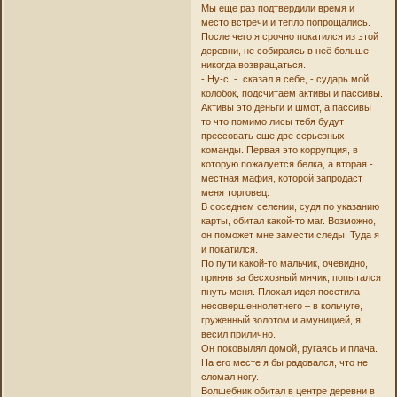
Мы еще раз подтвердили время и
место встречи и тепло попрощались.
После чего я срочно покатился из этой
деревни, не собираясь в неё больше
никогда возвращаться.
- Ну-с, - сказал я себе, - сударь мой
колобок, подсчитаем активы и пассивы.
Активы это деньги и шмот, а пассивы
то что помимо лисы тебя будут
прессовать еще две серьезных
команды. Первая это коррупция, в
которую пожалуется белка, а вторая -
местная мафия, которой запродаст
меня торговец.
В соседнем селении, судя по указанию
карты, обитал какой-то маг. Возможно,
он поможет мне замести следы. Туда я
и покатился.
По пути какой-то мальчик, очевидно,
приняв за бесхозный мячик, попытался
пнуть меня. Плохая идея посетила
несовершеннолетнего – в кольчуге,
груженный золотом и амуницией, я
весил прилично.
Он поковылял домой, ругаясь и плача.
На его месте я бы радовался, что не
сломал ногу.
Волшебник обитал в центре деревни в