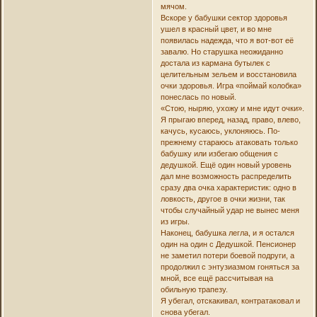
мячом.
Вскоре у бабушки сектор здоровья
ушел в красный цвет, и во мне
появилась надежда, что я вот-вот её
завалю. Но старушка неожиданно
достала из кармана бутылек с
целительным зельем и восстановила
очки здоровья. Игра «поймай колобка»
понеслась по новый.
«Стою, ныряю, ухожу и мне идут очки».
Я прыгаю вперед, назад, право, влево,
качусь, кусаюсь, уклоняюсь. По-
прежнему стараюсь атаковать только
бабушку или избегаю общения с
дедушкой. Ещё один новый уровень
дал мне возможность распределить
сразу два очка характеристик: одно в
ловкость, другое в очки жизни, так
чтобы случайный удар не вынес меня
из игры.
Наконец, бабушка легла, и я остался
один на один с Дедушкой. Пенсионер
не заметил потери боевой подруги, а
продолжил с энтузиазмом гоняться за
мной, все ещё рассчитывая на
обильную трапезу.
Я убегал, отскакивал, контратаковал и
снова убегал.