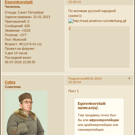
Egorenkovvitalii
22:20:15
Читатель
По мотивам русской народной
Откуда:
Санкт-Петербург
сказки:))
Зарегистрирован
: 31-01-2013
Приглашений:
0
Сообщений:
635
0
Уважение:
+1533
Позитив:
+377
Пол:
Мужской
Возраст:
48
[1978-05-14]
Провел на форуме:
3 дня 14 часов
Последний визит:
06-07-2016 15:58:35
4
Поделиться
08-01-2014
Cobra
22:30:54
Советник
Пост 1
Egorenkovvitalii
написал(а):
Там продавец точно был
бы или
афроевропейцам
или арабоевропейцем или
гомоевропейцем.