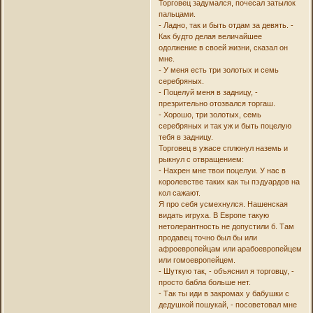
Торговец задумался, почесал затылок
пальцами.
- Ладно, так и быть отдам за девять. -
Как будто делая величайшее
одолжение в своей жизни, сказал он
мне.
- У меня есть три золотых и семь
серебряных.
- Поцелуй меня в задницу, -
презрительно отозвался торгаш.
- Хорошо, три золотых, семь
серебряных и так уж и быть поцелую
тебя в задницу.
Торговец в ужасе сплюнул наземь и
рыкнул с отвращением:
- Нахрен мне твои поцелуи. У нас в
королевстве таких как ты пэдуардов на
кол сажают.
Я про себя усмехнулся. Нашенская
видать игруха. В Европе такую
нетолерантность не допустили б. Там
продавец точно был бы или
афроевропейцам или арабоевропейцем
или гомоевропейцем.
- Шуткую так, - объяснил я торговцу, -
просто бабла больше нет.
- Так ты иди в закромах у бабушки с
дедушкой пошукай, - посоветовал мне