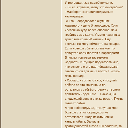
У торговца глаза на лоб полезли:
- Ты чё, круглый, казну что ли ограбил?
- Наоборот, заставил поделиться
казнокрадов.
-А что, - обрадовался скупщик
краденого, - дело благородное. Хотя
частенько куда более опасное, чем
грабить саму казну. У меня наличных
денег только на 20 камней. Ещё
столько же могу обменять на товары.
Если хочешь сбыть остальное, то
придётся связывается с партнёрами.
В глазах торговца засверкала
жадность. Интуиция подсказала мне,
что встреча с его партнёрами может
закончиться для меня плохо. Никакой
лисы не надо.
- Хорошо, - согласился я, - покупай
сейчас то что можешь, а по
остальному забьём стрелку с твоими
приятелями здесь же… скажем, на
следующий день в это же время. Пусть
готовят бабки.
А про себя подумал, что лучше мне
больше с этим скупщиком не
встречаться. Надо искать новые
каналы сбыта. За часть
драгоценностей я взял 100 золотых, за