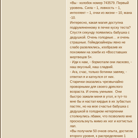
«Вы - колобок номер 743579. Первый
уровень. Сила – 1, ловкость – 1,
интеллект – 1, очки из жизни – 10, мана
-10.
Интересно, какая магия доступна
подрумяненному в печке куску теста?
Спустя секунду появились бабушка с
дедушкой. Очень голодные… и очень
страшные. Геймдизайнеры явно не
слабо развлеклись, изобразив их
похожими на зомби из «Восставших
мертвецов 5».
- Иди к нам, - бормотали они ласково, -
наш вкусный, наш сладкий.
- Ага, счас, только ботинки завяжу, -
ответил я и катнулся от них.
Старички оказались чрезвычайно
проворными для своего дряхлого
возраста. И очень умными. Они
быстро зажали меня в угол, и тут-то
мне бы и настал кирдык в их зубастых
пастях, но на мое счастье бабушка с
дедушкой в голодном нетерпении
столкнулись лбами, что позволило мне
проскользнуть мимо их ног и когтистых
лап.
«Вы получили 50 очков опыта, достигли
второго уровня, к распределению 1