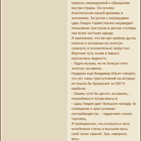
напрочь запрещенный к обращению
внутри страны. Он основа
благополучия нашей державы и
экономики. За шутки с изумрудами
царь Гвидон торжественно награждает
пеньковым галстуком в центре столицы
при всем честном народе.
Я припомнил, что ёж при грабеже дупла
налегал в основном на золотую
скорлупу и основательно загрустил.
Впрочем чуть позже в барыге
проснулась жадность:
- Ладно возьму, но не больше пяти
золотых за камень.
Недаром ещё Владимир Ильич говорил,
что нет таких преступлений на которые
не пошла бы буржуазия за 200 %
прибыли.
- Закинь хотя бы десять за камень, -
попробовал я поторговаться.
- Царь Гвидон дает большую награду за
сообщение о преступниках-
контрабандистах, - задумчиво сказал
торговец.
Я пробормотал, что отольются лисе
колобковые слезы и высыпал весь
свой запас камней. Зря, наверное,
весь.