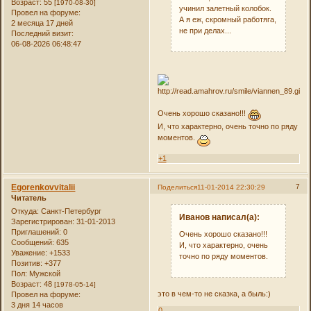
Возраст:
55
[1970-08-30]
учинил залетный колобок.
Провел на форуме:
А я еж, скромный работяга,
2 месяца 17 дней
не при делах...
Последний визит:
06-08-2026 06:48:47
Очень хорошо сказано!!!
И, что характерно, очень точно по ряду
моментов.
+1
Egorenkovvitalii
7
Поделиться
11-01-2014 22:30:29
Читатель
Откуда:
Санкт-Петербург
Иванов написал(а):
Зарегистрирован
: 31-01-2013
Приглашений:
0
Очень хорошо сказано!!!
Сообщений:
635
И, что характерно, очень
Уважение:
+1533
точно по ряду моментов.
Позитив:
+377
Пол:
Мужской
Возраст:
48
[1978-05-14]
это в чем-то не сказка, а быль:)
Провел на форуме:
3 дня 14 часов
0