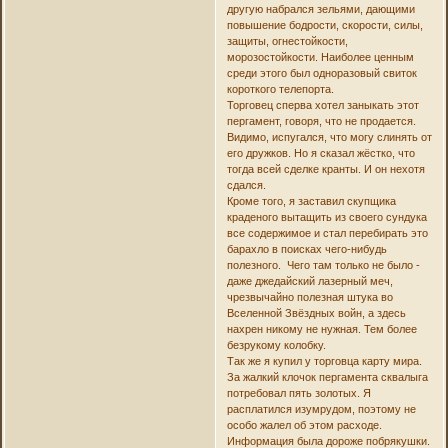
другую набрался зельями, дающими
повышение бодрости, скорости, силы,
защиты, огнестойкости,
морозостойкости. Наиболее ценным
среди этого был одноразовый свиток
короткого телепорта.
Торговец сперва хотел заныкать этот
пергамент, говоря, что не продается.
Видимо, испугался, что могу слинять от
его дружков. Но я сказал жёстко, что
тогда всей сделке кранты. И он нехотя
сдался.
Кроме того, я заставил скупщика
краденого вытащить из своего сундука
все содержимое и стал перебирать это
барахло в поисках чего-нибудь
полезного. Чего там только не было -
даже джедайский лазерный меч,
чрезвычайно полезная штука во
Вселенной Звёздных войн, а здесь
нахрен никому не нужная. Тем более
безрукому колобку.
Так же я купил у торговца карту мира.
За жалкий клочок пергамента сквалыга
потребовал пять золотых. Я
расплатился изумрудом, поэтому не
особо жалел об этом расходе.
Информация была дороже побрякушки.