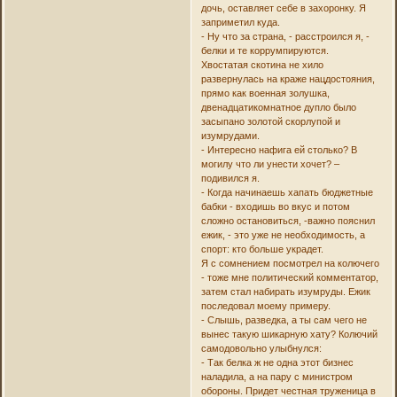
дочь, оставляет себе в захоронку. Я
заприметил куда.
- Ну что за страна, - расстроился я, -
белки и те коррумпируются.
Хвостатая скотина не хило
развернулась на краже нацдостояния,
прямо как военная золушка,
двенадцатикомнатное дупло было
засыпано золотой скорлупой и
изумрудами.
- Интересно нафига ей столько? В
могилу что ли унести хочет? –
подивился я.
- Когда начинаешь хапать бюджетные
бабки - входишь во вкус и потом
сложно остановиться, -важно пояснил
ежик, - это уже не необходимость, а
спорт: кто больше украдет.
Я с сомнением посмотрел на колючего
- тоже мне политический комментатор,
затем стал набирать изумруды. Ежик
последовал моему примеру.
- Слышь, разведка, а ты сам чего не
вынес такую шикарную хату? Колючий
самодовольно улыбнулся:
- Так белка ж не одна этот бизнес
наладила, а на пару с министром
обороны. Придет честная труженица в