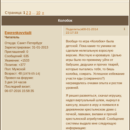
Страница:
1
2
3
…
10
»
Колобок
1
Поделиться
08-01-2014
Egorenkovvitalii
22:17:33
Читатель
Вообще-то игра «Колобок» была
Откуда:
Санкт-Петербург
детской. Пока какие-то умники не
Зарегистрирован
: 31-01-2013
сделали нелегальную взрослую
Приглашений:
0
версию. Жесткую и кровавую. Целью
Сообщений:
635
игры было по-прежнему уйти от
Уважение:
+1533
бабушки, дедушки и прочих тварей,
Позитив:
+377
Пол:
Мужской
которые пытались тебя, то бишь
Возраст:
48
[1978-05-14]
колобка, сожрать. Успешное избежание
Провел на форуме:
участи еды (сожранного?)
3 дня 14 часов
награждалось очками опыта и ростом
Последний визит:
уровней.
06-07-2016 15:58:35
Я решил развеяться, скачал игрушку,
надел виртуальный шлем, нырнул в
капсулу, вошел в игру и появился в
деревянном крестьянском доме с
печкой, лавками, вилами и прочей
крестьянской атрибутикой. Сообщение
системы выдало мне следующую
информацию: