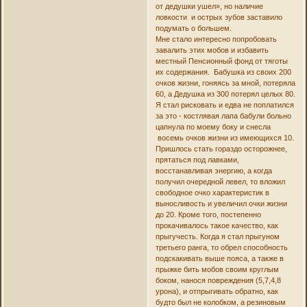
от дедушки ушел», но наличие
ловкости и острых зубов заставило
подумать о большем.
Мне стало интересно попробовать
завалить этих мобов и избавить
местный Пенсионный фонд от тяготы
их содержания. Бабушка из своих 200
очков жизни, гоняясь за мной, потеряла
60, а Дедушка из 300 потерял целых 80.
Я стал рисковать и едва не поплатился
за это - костлявая лапа бабули больно
цапнула по моему боку и снесла
восемь очков жизни из имеющихся 10.
Пришлось стать гораздо осторожнее,
прятаться под лавками,
восстанавливая энергию, а когда
получил очередной левел, то вложил
свободное очко характеристик в
выносливость и увеличил очки жизни
до 20. Кроме того, постепенно
прокачивалось такое качество, как
прыгучесть. Когда я стал прыгуном
третьего ранга, то обрел способность
подскакивать выше пояса, а также в
прыжке бить мобов своим круглым
боком, нанося повреждения (5,7,4,8
урона), и отпрыгивать обратно, как
будто был не колобком, а резиновым