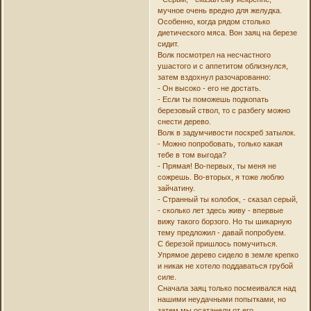
мучное очень вредно для желудка.
Особенно, когда рядом столько
диетического мяса. Вон заяц на березе
сидит.
Волк посмотрел на несчастного
ушастого и с аппетитом облизнулся,
затем вздохнул разочарованно:
- Он высоко - его не достать.
- Если ты поможешь подкопать
березовый ствол, то с разбегу можно
снести дерево.
Волк в задумчивости поскреб затылок.
- Можно попробовать, только какая
тебе в том выгода?
- Прямая! Во-первых, ты меня не
сожрешь. Во-вторых, я тоже люблю
зайчатину.
- Странный ты колобок, - сказал серый,
- сколько лет здесь живу - впервые
вижу такого борзого. Но ты шикарную
тему предложил - давай попробуем.
С березой пришлось помучиться.
Упрямое дерево сидело в земле крепко
и никак не хотело поддаваться грубой
силе.
Сначала заяц только посмеивался над
нашими неудачными попытками, но
затем мы осатанели от его