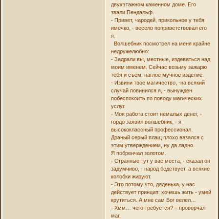
двухэтажном каменном доме. Его
звали Пендальф.
- Привет, чародей, прикольное у тебя
имечко, - весело поприветствовал его
я.
Волшебник посмотрел на меня крайне
недружелюбно:
- Задрали вы, местные, издеваться над
моим именем. Сейчас возьму зажарю
тебя и съем, наглое мучное изделие.
- Извини твое магичество, -на всякий
случай повинился я, - вынужден
побеспокоить по поводу магических
услуг.
- Моя работа стоит немалых денег, -
гордо заявил волшебник, - я
высококлассный профессионал.
Драный серый плащ плохо вязался с
этим утверждением, ну да ладно.
Я побренчал золотом.
- Странные тут у вас места, - сказал он
задумчиво, - народ бедствует, а всякие
колобки жируют.
- Это потому что, дяденька, у нас
действует принцип: хочешь жить - умей
крутиться. А мне сам Бог велел…
- Хмм… чего требуется? – проворчал
маг.