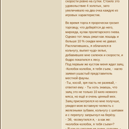
скорости ровно на сутки. Стоило это
удовольствие 4 золотых, зато
увеличивало на два очка каждую из
игровых характеристик.
Во время торга я пророчески грозил
торговцу, что доберётся до него,
мироеда, кулак пролетарского гнева.
Однако тот лишь ржал как лошадь и
больше 10 % скидки мне не давал.
Расплатившись, я облачился в
кольчугу, выпил чудо-зелье,
добавившее мне силенок и скорости, и
бодро покатился к лесу.
Под первым же кустом меня ждал заяц.
-Колобок-колобок, я тебя съем, - нагло
заявил ушастый представитель
местной фауны.
-Ты, косой, зря пасть не разевай, -
ответил ему. - Ты хоть знаешь, что
заяц это не только 10 кило нежного
мяса, но ещё и очень ценный мех.
Заяц присмотрелся ко мне получше,
увидел мою вставную челюсть с
железными зубами, кольчугу с шипами
и с перепугу запрыгнул на берёзу.
- Эй, -возмутился я, - а как же:
«колобок-колобок, я тебя съем»?
- Я как-то сегодня не очень голоден, -