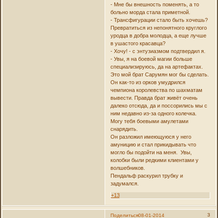
- Мне бы внешность поменять, а то
больно морда стала приметной.
- Трансфигурации стало быть хочешь?
Превратиться из непонятного круглого
уродца в добра молодца, а еще лучше
в ушастого красавца?
- Хочу! - с энтузиазмом подтвердил я.
- Увы, я на боевой магии больше
специализируюсь, да на артефактах.
Это мой брат Сарумян мог бы сделать.
Он как-то из орков умудрился
чемпиона королевства по шахматам
вывести. Правда брат живёт очень
далеко отсюда, да и поссорились мы с
ним недавно из-за одного колечка.
Могу тебя боевыми амулетами
снарядить.
Он разложил имеющуюся у него
амуницию и стал прикидывать что
могло бы подойти на меня. Увы,
колобки были редкими клиентами у
волшебников.
Пендальф раскурил трубку и
задумался.
+13
3
Поделиться
08-01-2014