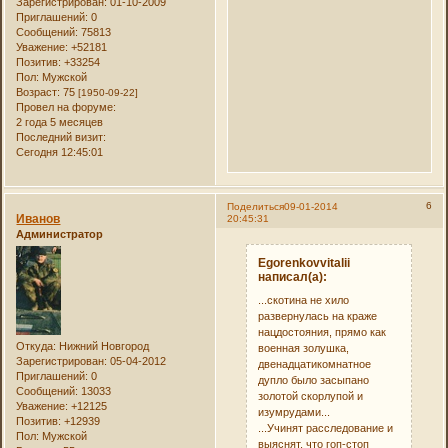
Зарегистрирован
: 01-10-2009
Приглашений:
0
Сообщений:
75813
Уважение:
+52181
Позитив:
+33254
Пол:
Мужской
Возраст:
75
[1950-09-22]
Провел на форуме:
2 года 5 месяцев
Последний визит:
Сегодня 12:45:01
6
Поделиться
09-01-2014
Иванов
20:45:31
Администратор
Egorenkovvitalii
написал(а):
...скотина не хило
развернулась на краже
нацдостояния, прямо как
Откуда:
Нижний Новгород
военная золушка,
Зарегистрирован
: 05-04-2012
двенадцатикомнатное
Приглашений:
0
дупло было засыпано
Сообщений:
13033
золотой скорлупой и
Уважение:
+12125
изумрудами...
Позитив:
+12939
...Учинят расследование и
Пол:
Мужской
выяснят, что гоп-стоп