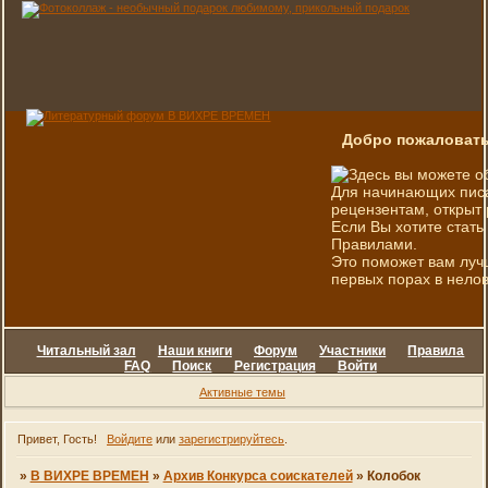
Добро пожаловать
Здесь вы можете о
Для начинающих писа
рецензентам, открыт 
Если Вы хотите стать
Правилами.
Это поможет вам луч
первых порах в нелов
Читальный зал
Наши книги
Форум
Участники
Правила
FAQ
Поиск
Регистрация
Войти
Активные темы
Привет, Гость!
Войдите
или
зарегистрируйтесь
.
»
В ВИХРЕ ВРЕМЕН
»
Архив Конкурса соискателей
»
Колобок