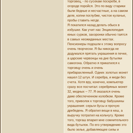
торговец, - по сусекам поскреби, в
огороде поройся. Это по виду старики
были бедные и несчастные, а на самом
деле, копни поглубже, чистое кулачье,
пробы ставить негде.
Я покатился назад делать обыск в
избушке. Как учит нас Энциклопедия
юных сурков, захоронки обычно таятся
в самых неожиданных местах.
Пенсионеры подошли к этому вопросу
очень творчески. Я бы никогда не
додумался прятать украшения в печке,
а царские червонцы на дне бутылки
самогона. Обратно я прикатился к
торговцу очень и очень
прибарахленный. Одних золотых монет
нашел 12 штук. И серебра, и меди без
счета. Хотя вру, конечно, компьютер
сразу все посчитал: серебряных монет
32, медных – 77. Я оказался очень
даже обеспеченном колобком. Кроме
того, приволок к торговцу бабушкины
украшения: серьги бусы и прочую
дребедень. Я обратил вещи в кеш, а
выручку потратил на кольчугу. Кроме
того, торгаш впарил мне сомнительного
вида бутылок. По его утверждению это
было зелье, добавляющее силы и