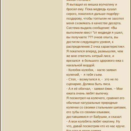
Я вытащил из мешка волчатину и
бросил ему. Пока медведь кушал
серого, покатился дальше подобру-
поздорову, чтобы топтыгин не захотел
меня схомякать в качестве десерта.
Система выдала сообщение: «Вы
выполнили квест "от медведя я ушел,
вы получаете ??? очков опыта, вы
достигли следующего уровня, к
распределению 2 очка характеристик».
Я покатился вперед, размышляя, чем
же мне ответить хитрый лисе, и
врезался в большого здорового ежа с
нахальной мордой.
- Колобок-колобок, - нагло заявил
колючий, - я тебя съем.
- Стоп, - возмутился я, - это не по
сценарию. Должна быть лиса.
- А я её обогнал, - заявил ёжик. – Мои
ежата очень любят выпечку.
Я посмотрел на колючего, сравнил его
обычные натуральные природные
колючки со своими стальными шипами,
его зубы со своими клыками,
доставшимися от Бабушки, и сказал:
- А мои колобята любят ежатину. Ну
что, давай посмотрим кто из нас круче.
Кто кого в итоге сожрет.