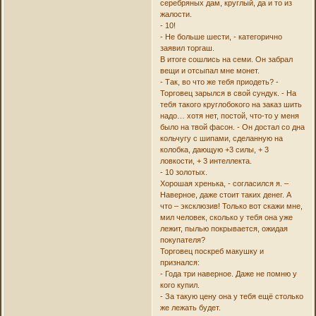
серебряных дам, круглый, да и то из
жалости.
- 10!
- Не больше шести, - категорично
заявил торгаш.
В итоге сошлись на семи. Он забрал
вещи и отсыпал мне монет.
- Так, во что же тебя приодеть? -
Торговец зарылся в свой сундук. - На
тебя такого круглобокого на заказ шить
надо… хотя нет, постой, что-то у меня
было на твой фасон. - Он достал со дна
кольчугу с шипами, сделанную на
колобка, дающую +3 силы, + 3
ловкости, + 3 интеллекта.
- 10 золотых.
Хорошая хренька, - согласился я. –
Наверное, даже стоит таких денег. А
что – эксклюзив! Только вот скажи мне,
мил человек, сколько у тебя она уже
лежит, пылью покрывается, ожидая
покупателя?
Торговец поскреб макушку и
признался:
- Года три наверное. Даже не помню у
кого купил.
- За такую цену она у тебя ещё столько
же лежать будет.