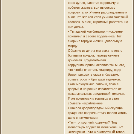
свое дупло, заметит недостачу и
побежит жаловаться высокому
покровителю. Учинят расследование и
выяснят, что гоп-стоп учинил залетный
колобок. А я еж, скромный работяга, не
при делах.
- Ты адский комбинатор, - искренне
похвалил я своего подельника. Тот
скорчил гордую и очень довольную
морду.
Обратно из дупла мы выкатились с
большим трудом, перегруженные
донельзя. Трудолюбивая
коррупционерша накопила так много,
что чтобы очистить квартиру, надо
было приходить сюда с Камазом,
эскаватором и бригадой таджиков.
Ежик махнул мне лапой и, пока я
добрый и не решил избавляться от
нежелательных свидетелей, смылся.
Я же покатился к торговцу и стал
сбывать награбленное.
Сначала добропорядочный скупщик
краденого напрочь отказывался иметь
дело с изумрудами.
-Ты что, круглый, охренел? Под
монастырь подвести меня хочешь?
Зеленушки - это ж экспортный товар,