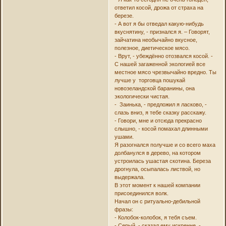
ответил косой, дрожа от страха на
березе.
- А вот я бы отведал какую-нибудь
вкуснятину, - признался я. – Говорят,
зайчатина необычайно вкусное,
полезное, диетическое мясо.
- Врут, - убеждённо отозвался косой. -
С нашей загаженной экологией все
местное мясо чрезвычайно вредно. Ты
лучше у торговца пошукай
новозеландской баранины, она
экологически чистая.
- Заинька, - предложил я ласково, -
слазь вниз, я тебе сказку расскажу.
- Говори, мне и отсюда прекрасно
слышно, - косой помахал длинными
ушами.
Я разогнался получше и со всего маха
долбанулся в дерево, на котором
устроилась ушастая скотина. Береза
дрогнула, осыпалась листвой, но
выдержала.
В этот момент к нашей компании
присоединился волк.
Начал он с ритуально-дебильной
фразы:
- Колобок-колобок, я тебя съем.
- Серый, - сказал ему искренне, -