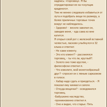
надпись: «торговец». Я бы
отредактировал ее на «скупщик
краденого».
Тем не менее следовало избавиться от
лута и подобрать вещи по размеру, а
более приличных торговых точек
вокруг не наблюдалось.
- Здорово! - весело завопил он,
завидев меня, - еда сама ко мне
катится.
Я открыл свой рот с железной вставной
челюстью, ласково улыбнулся в 32
клыка и ответил:
- Не хами клиенту.
- Это кто клиент? - рассмеялся
торговец, - ты что ли, круглый?.
- Золото оно тоже круглое, -
философски ответил я.
- Что изволите, мой монетообразный
друг? -спросил он с явным сарказмом
в голосе.
- Хабар надо сдать и приодеться. - Я
показал ему кинжал и сапоги.
- Откуда вещички? - осведомился
торговец.
-Бабушкино наследство,
-проникновенно ответил я.
- Оно и видно, что старье. Пять