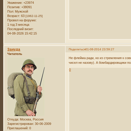
Уважение:
+23974
Позитив:
+38091
Пол:
Мужской
Возраст:
63
[1962-11-25]
Провел на форуме:
1 год 3 месяца
Последний визит:
04-08-2026 15:42:15
Зануда
Поделиться
01-08-2014 23:59:27
Читатель
Не флейма ради, но из стремления к сов
чисел не назову). А бомбардировщики по
0
Откуда:
Москва, Россия
Зарегистрирован
: 30-06-2009
Приглашений:
0