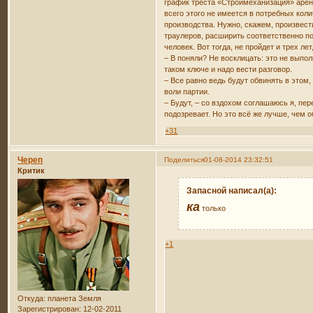
график треста «Строймеханизация» аренд
всего этого не имеется в потребных кол
производства. Нужно, скажем, произвес
траулеров, расширить соответственно п
человек. Вот тогда, не пройдет и трех л
– В поняли? Не восклицать: это не выпо
таком ключе и надо вести разговор.
– Все равно ведь будут обвинять в этом
воли партии.
– Будут, – со вздохом соглашаюсь я, п
подозревает. Но это всё же лучше, чем о
+31
Череп
Поделиться
01-08-2014 23:32:51
Критик
Запасной написал(а):
ка
только
+1
Откуда:
планета Земля
Зарегистрирован
: 12-02-2011