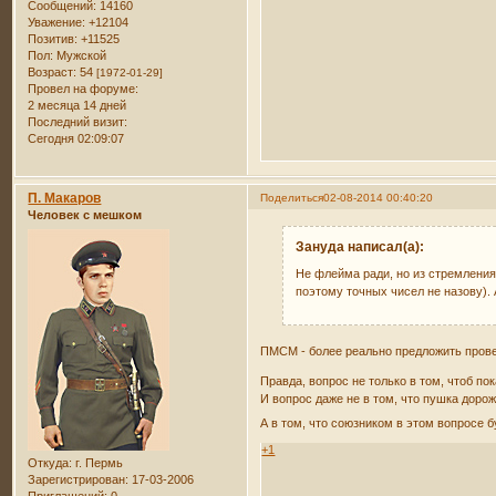
Сообщений:
14160
Уважение:
+12104
Позитив:
+11525
Пол:
Мужской
Возраст:
54
[1972-01-29]
Провел на форуме:
2 месяца 14 дней
Последний визит:
Сегодня 02:09:07
П. Макаров
Поделиться
02-08-2014 00:40:20
Человек с мешком
Зануда написал(а):
Не флейма ради, но из стремления
поэтому точных чисел не назову).
ПМСМ - более реально предложить прове
Правда, вопрос не только в том, чтоб п
И вопрос даже не в том, что пушка доро
А в том, что союзником в этом вопросе б
+1
Откуда:
г. Пермь
Зарегистрирован
: 17-03-2006
Приглашений:
0