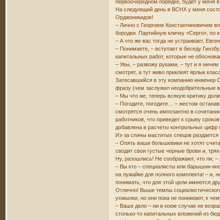
первоочередном порядке, будет у меня в
На следующий день в ВСНХ у меня состо
Орджоникидзе!
– Лично с Георгием Константиновичем в
бородки. Партийную кличку «Серго», по 
– А что же вас тогда не устраивает, Евг
– Понимаете, – вступает в беседу Гинзб
капитальных работ, которые не обоснова
– Увы, – развожу руками, – тут и я ниче
смотрят, а тут живо приклеят ярлык кла
Затесавшийся в эту компанию инженер Ос
фразу (чем заслужил неодобрительные в
– Мы что же, теперь всякую критику дол
– Погодите, погодите… – жестом останав
смотрятся очень импозантно в сочетании
работников, что приведет к срыву сроко
добавлена в расчеты контрольных цифр 
Из-за спины маститых спецов раздается 
– Опять ваши большевики не хотят счита
сводит свои густые черные брови и, тря
Ну, разошлись! Не соображают, что ли, 
– Вы кто – специалисты или барышни-инс
на лужайке для полного комплекта! – и,
понимать, что для этой цели имеются д
Отлично! Выше темпы социалистического 
ухмылки, но они пока не понимают, к чем
– Ваше дело – ни в коем случае не возр
столько-то капитальных вложений из бюд