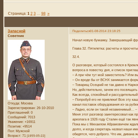
Страница:
1
2
3
…
98
»
Запасной
Поделиться
01-08-2014 23:18:25
Советник
Начал новую бумажку. Завершающий фра
Глава 32. Пятилетка: расчеты и просчет
32.4.
О разговоре, который состоялся в Кремл
вопроса в повестку дня, и список пригл
– А при чём тут мой заместитель? Или в
– Он вроде бы от ВСНХ занимается форм
– Товарищ Осецкий не так давно в Нарко
Но, действительно, зачем его посвяща
Как всегда, спокойный и рассудительный
– Попробуй его не привлеки! Всю эту ка
Откуда:
Москва
канал поставок оборудования из-за рубе
Зарегистрирован
: 26-10-2010
– Ладно, если он такой незаменимый… – 
Приглашений:
0
Меня этот разговор заинтересовал как п
Сообщений:
7013
ареопага в 1926 году Сталин ещё так яв
Уважение:
+16911
Пока мы с Михаилом Абрамовичем ждали 
Позитив:
+9514
долго, и когда секретарь назвал наши им
Пол:
Мужской
обидятся, чего доброго. Что им, диван
Возраст:
71
[1955-05-22]