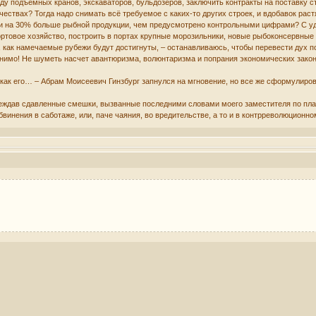
у подъемных кранов, экскаваторов, бульдозеров, заключить контракты на поставку с
ичествах? Тогда надо снимать всё требуемое с каких-то других строек, и вдобавок ра
ти на 30% больше рыбной продукции, чем предусмотрено контрольными цифрами? С уд
ортовое хозяйство, построить в портах крупные морозильники, новые рыбоконсервные
ет, как намечаемые рубежи будут достигнуты, – останавливаюсь, чтобы перевести дух 
лнимо! Не шуметь насчет авантюризма, волюнтаризма и попрания экономических законов
, как его… – Абрам Моисеевич Гинзбург запнулся на мгновение, но все же сформулиро
ереждав сдавленные смешки, вызванные последними словами моего заместителя по пл
бвинения в саботаже, или, паче чаяния, во вредительстве, а то и в контрреволюционно