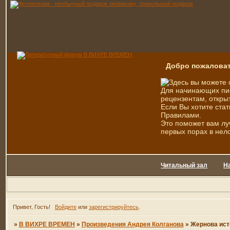
Добро пожаловат
Здесь вы можете 
Для начинающих пис
рецензентам, открыт
Если Вы хотите стат
Правилами.
Это поможет вам лу
первых порах в нел
Читальный зал
Н
Привет, Гость!
Войдите
или
зарегистрируйтесь
.
»
В ВИХРЕ ВРЕМЕН
»
Произведения Андрея Колганова
»
Жернова ист