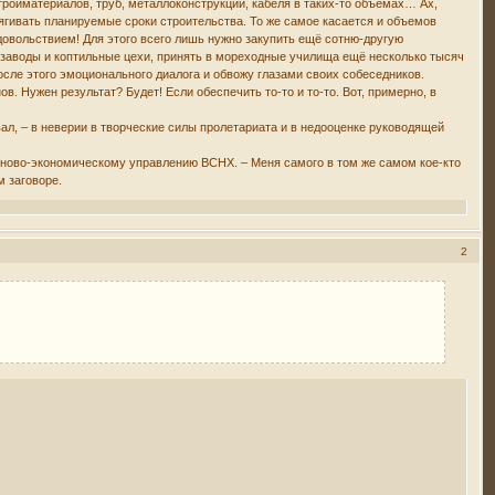
тройматериалов, труб, металлоконструкций, кабеля в таких-то объемах… Ах,
стягивать планируемые сроки строительства. То же самое касается и объемов
овольствием! Для этого всего лишь нужно закупить ещё сотню-другую
 заводы и коптильные цехи, принять в мореходные училища ещё несколько тысяч
после этого эмоционального диалога и обвожу глазами своих собеседников.
. Нужен результат? Будет! Если обеспечить то-то и то-то. Вот, примерно, в
вал, – в неверии в творческие силы пролетариата и в недооценке руководящей
аново-экономическому управлению ВСНХ. – Меня самого в том же самом кое-кто
м заговоре.
2