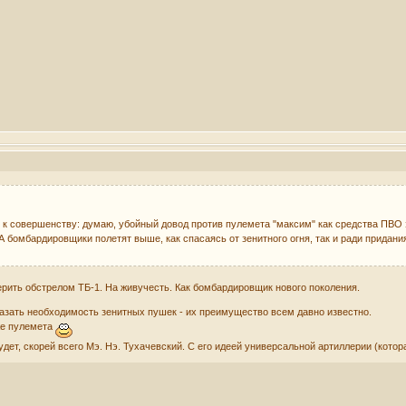
 к совершенству: думаю, убойный довод против пулемета "максим" как средства ПВО 
 А бомбардировщики полетят выше, как спасаясь от зенитного огня, так и ради придан
рить обстрелом ТБ-1. На живучесть. Как бомбардировщик нового поколения.
оказать необходимость зенитных пушек - их преимущество всем давно известно.
же пулемета
удет, скорей всего Мэ. Нэ. Тухачевский. С его идеей универсальной артиллерии (кото