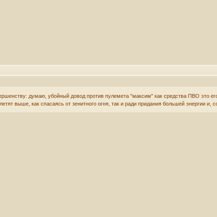
ершенству: думаю, убойный довод против пулемета "максим" как средства ПВО это ег
летят выше, как спасаясь от зенитного огня, так и ради придания большей энергии и,