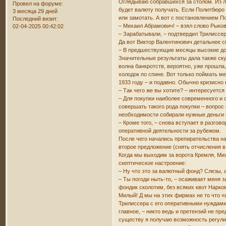
Оглядываю собравшихся за столом. Из л
Провел на форуме:
будет валюту получать. Если Политбюро
3 месяца 29 дней
или замотать. А вот с постановлением П
Последний визит:
– Михаил Абрамович! – взял слово Рыков
02-04-2025 00:42:02
– Зарабатывали, – подтвердил Трилиссер
Да вот Виктор Валентинович детальнее с
– В предшествующие месяцы высокие дох
Значительные результаты дала также ск
волна банкротств, вероятно, уже прошла
холодок по спине. Вот только поймать ме
1933 году – и подавно. Обычно кризисно
– Так чего же вы хотите? – интересуется
– Для покупки наиболее современного и
совершать такого рода покупки – вопрос
необходимости собирали нужные деньги 
– Кроме того, – снова вступает в разг
оперативной деятельности за рубежом.
После чего начались препирательства н
второе предложение (снять отчисления в
Когда мы выходим за ворота Кремля, Мих
скептическое настроение:
– Ну что это за валютный фонд? Слезы, 
– Ты погоди ныть-то, – осаживает меня 
фондик сколотим, без всяких квот Нарко
Милый! Д мы на этих фирмах не то что «
Трилиссера с его оперативными нуждами
главное, – никто ведь и претензий не пр
существу я получаю возможность регулир