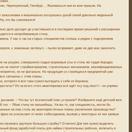
ановки…
ин, Черногрязский, Гинзбург… Жаловаться они ко мне пришли. На
ми залысинами и машинально коснувшись рукой своей довольно жиденькой
Ну, кто бы сомневался!
только дело доходит до участившихся в последнее время решений о расширении
ащается в непробиваемую стену.
Олимпа. У нас и так на старых специалистов сплошь и рядом с подозрением
ерное, к знакомым заглянул, – пылко возражает, даже не дав мне закончить
енсне на шнурке, совершенно седые моржовые усы и столь же седая бородка
ально не хватит стройматериалов, строительных механизмов, квалифицированных
неприятно, но не фатально. Но продукция со строящихся предприятий уже
и все связанны с этим планы…
, которого я все-таки сумел вытащить к себе из Берлина:
асчеты? Из-за всего этого авантюризма всё идёт псу под хвост! – он упрямо
рычание. – Что вы тут вселенский плач устроили? Изобразите ещё детский визг
й тон. – Лбом стену не прошибешь. Уж вы-то, как специалисты, могли бы
ованные на нем столь же авантюристичные планы увеличения производства?
фраз не ускользает от моих собеседников, вызвав у некоторых из них кривые
ужно начинать крупную большую стройку? Отлично! Для нее нужно выделить
ельный фонд заработной платы для найма строительных рабочих, включить в