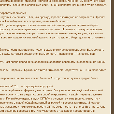
наркома финансов, Николая Павловича Брюханова. Конечно, именно у него надо
 Впрочем, решение Совнаркома или СТО он и вправду мог бы под сукно положить
 зарабатывали сами.
итуация изменилась. Так, как прежде, зарабатывать уже не получается. Кризис!
роны Политбюро не последовало, начинаю объяснять:
года и, в пределах своих возможностей, очень удачно сыграть на бирже.
ирм чуть ли не по цене металлического лома. Но паника схлынула, основная
одится, – вешаю им, говоря словами моего времени, лапшу на уши, а у самого
 времени продлится мировой кризис, а уж что дно его будет достигнуто только к
ый может быть немедленно пущен в дело в случае необходимости. Возможность
 сразу, ка только образуется возможность – поясняю я. – Ранее мы при
и дать нам право небольшие свободные средства обращать на обеспечение нашей
зали – впрочем, Брюханов считал, что совсем недостаточно, – и на фоне этого
 выражения на его лице как не бывало. Я старательно демонстрирую более
жно купить? Эх… – с досадой машу рукой.
от операций наших фирм – у нас в руках. Вот увидишь, мы ещё свой валютный
мо, сочтя, что на радостях он в своей откровенности зашёл чересчур далеко.
ески Политбюро отдало в руки ОГПУ – а о существу, мне (при условии, что я
 сравнению с нашей общей валютной выручкой – весьма заметные. И, самое
ным заявкам, и немножко на работу ОГПУ. Отчетность – вот она. Всё чисто. А по
от решение вопроса о том, что удастся из этих заявок удовлетворить в