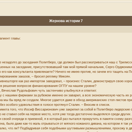
Жернова истории 7
гмент главы:
ы
е незадолго до заседания Политбюро, где должен был рассматриваться наш с Трилиссе
ашенных на заседание, присутствовавший там мой прямой начальник, Серго Орджоники
ы его как консультанта привлекаете? Ничего не имею против, но зачем его тащить на 
ированием заказов, – бросил реплику Микоян.
мвнешторге как раз импортом заведовал, – произнес Сталин, демонстрируя свою хорош
ть в решение вопросов финансирования ОГПУ на нашем уровне?
, Вячеслав Рудольфович чуть застенчиво улыбнулся и ответил:
шу с нашими фирмами за рубежом именно он заварил, а всю экономическую часть их рабо
жа мы бы вряд ли создали. Многое удается даже в обход американских стоп-листов пр
без особого удовольствия в голосе протянул Сталин. – Вносим в список.
римета того, что Иосиф Виссарионович уже закрепил за собой в Политбюро лидерские 
но не ставил себя на первое место, хотя уже тогда достаточно выделялся среди других
своей очереди в приемной, я в который раз пытался прокрутить в памяти схему разг
ена, было даже как-то жаль отрываться от мягкого кожаного дивана, на котором я так у
а жалко, что ли? Подбадривая себя подобными шутливыми размышлениями, прохожу в д