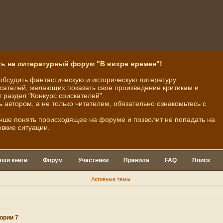
ь на литературный форум "В вихре времен"!
обсудить фантастическую и историческую литературу.
ателей, желающих показать свое произведение критикам и
 раздел "Конкурс соискателей".
ь автором, а не только читателем, обязательно ознакомьтесь с
чше понять происходящее на форуме и позволит не попадать на
овкие ситуации.
аши книги
Форум
Участники
Правила
FAQ
Поиск
Активные темы
ории 7