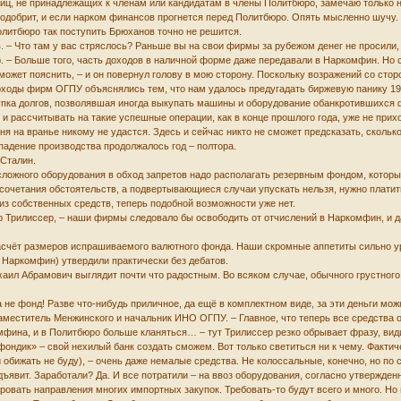
иц, не принадлежащих к членам или кандидатам в члены Политбюро, замечаю только 
 одобрит, и если нарком финансов прогнется перед Политбюро. Опять мысленно шучу.
олитбюро так поступить Брюханов точно не решится.
. – Что там у вас стряслось? Раньше вы на свои фирмы за рубежом денег не просили,
. – Больше того, часть доходов в наличной форме даже передавали в Наркомфин. Но с
может пояснить, – и он повернул голову в мою сторону. Поскольку возражений со сто
оды фирм ОГПУ объяснялись тем, что нам удалось предугадать биржевую панику 1929 
упка долгов, позволявшая иногда выкупать машины и оборудование обанкротившихся ф
, и рассчитывать на такие успешные операции, как в конце прошлого года, уже не прих
ня на вранье никому не удастся. Здесь и сейчас никто не сможет предсказать, сколько
 падение производства продолжалось год – полтора.
 Сталин.
 сложного оборудования в обход запретов надо располагать резервным фондом, котор
 сочетания обстоятельств, а подвертывающиеся случаи упускать нельзя, нужно платить
из собственных средств, теперь подобной возможности уже нет.
овор Трилиссер, – наши фирмы следовало бы освободить от отчислений в Наркомфин, 
асчёт размеров испрашиваемого валютного фонда. Наши скромные аппетиты сильно уре
 Наркомфин) утвердили практически без дебатов.
аил Абрамович выглядит почти что радостным. Во всяком случае, обычного грустного
а не фонд! Разве что-нибудь приличное, да ещё в комплектном виде, за эти деньги мо
заместитель Менжинского и начальник ИНО ОГПУ. – Главное, что теперь все средства 
мфина, и в Политбюро больше кланяться… – тут Трилиссер резко обрывает фразу, види
фондик» – свой нехилый банк создать сможем. Вот только светиться ни к чему. Фактич
 обижать не буду), – очень даже немалые средства. Не колоссальные, конечно, но по
едъявит. Заработали? Да. И все потратили – на ввоз оборудования, согласно утвержден
овать направления многих импортных закупок. Требовать-то будут всего и много. Но в