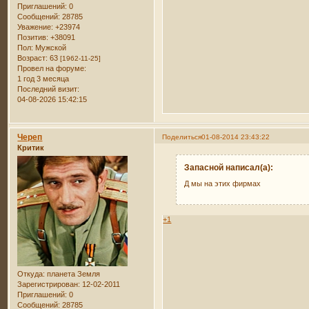
Приглашений:
0
Сообщений:
28785
Уважение:
+23974
Позитив:
+38091
Пол:
Мужской
Возраст:
63
[1962-11-25]
Провел на форуме:
1 год 3 месяца
Последний визит:
04-08-2026 15:42:15
Череп
Поделиться
01-08-2014 23:43:22
Критик
Запасной написал(а):
Д мы на этих фирмах
+1
Откуда:
планета Земля
Зарегистрирован
: 12-02-2011
Приглашений:
0
Сообщений:
28785