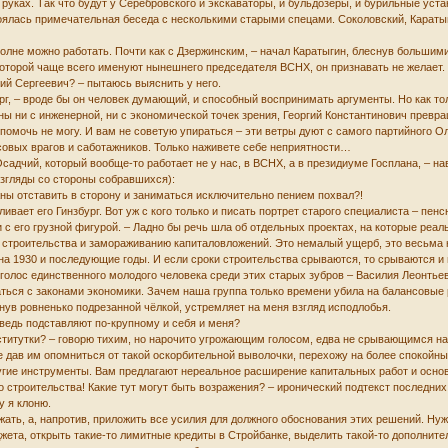
 руках. Так что будут у Серебровского и экскаваторы, и бульдозеры, и бурильные уст
ялась примечательная беседа с несколькими старыми спецами. Соколовский, Каратыг
полне можно работать. Почти как с Дзержинским, – начал Каратыгин, блеснув больши
которой чаще всего именуют нынешнего председателя ВСНХ, он признавать не желает. 
ений Сергеевич? – пытаюсь выяснить у него.
ург, – вроде бы он человек думающий, и способный воспринимать аргументы. Но как 
ны ни с инженерной, ни с экономической точек зрения, Георгий Константинович превр
м помочь не могу. И вам не советую упираться – эти ветры дуют с самого партийного 
ссовых врагов и саботажников. Только наживете себе неприятности…
адчий, который вообще-то работает не у нас, в ВСНХ, а в президиуме Госплана, – нав
згляды со стороны собравшихся):
жны отставить в сторону и заниматься исключительно пением похвал?!
ливает его Гинзбург. Вот уж с кого только и писать портрет старого специалиста – п
 с его грузной фигурой. – Ладно бы речь шла об отдельных проектах, на которые ре
в строительства и замораживанию капиталовложений. Это немалый ущерб, это весьма 
на 1930 и последующие годы. И если сроки строительства срываются, то срываются 
голос единственного молодого человека среди этих старых зубров – Василия Леонтьева
ться с законами экономики. Зачем наша группа только времени убила на балансовые р
хнув ровненько подрезанной чёлкой, устремляет на меня взгляд исподлобья.
– ведь подставляют по-крупному и себя и меня?
титутки? – говорю тихим, но нарочито угрожающим голосом, едва не срывающимся на 
 не дав им опомниться от такой оскорбительной выволочки, перехожу на более спокойны
ругие инструменты. Вам предлагают нереальное расширение капитальных работ и осн
строительства! Какие тут могут быть возражения? – иронический подтекст последних 
у я клоню.
ажать, а, напротив, приложить все усилия для должного обоснования этих решений. Н
жета, открыть такие-то лимитные кредиты в Стройбанке, выделить такой-то дополнит