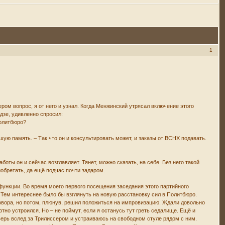
1
ром вопрос, я от него и узнал. Когда Менжинский утрясал включение этого
дзе, удивленно спросил:
Политбюро?
ую память. – Так что он и консультировать может, и заказы от ВСНХ подавать.
ты он и сейчас возглавляет. Тянет, можно сказать, на себе. Без него такой
иобретать, да ещё подчас почти задаром.
функции. Во время моего первого посещения заседания этого партийного
. Тем интереснее было бы взглянуть на новую расстановку сил в Политбюро.
овора, но потом, плюнув, решил положиться на импровизацию. Ждали довольно
ютно устроился. Но – не поймут, если я останусь тут греть седалище. Ещё и
верь вслед за Трилиссером и устраиваюсь на свободном стуле рядом с ним.