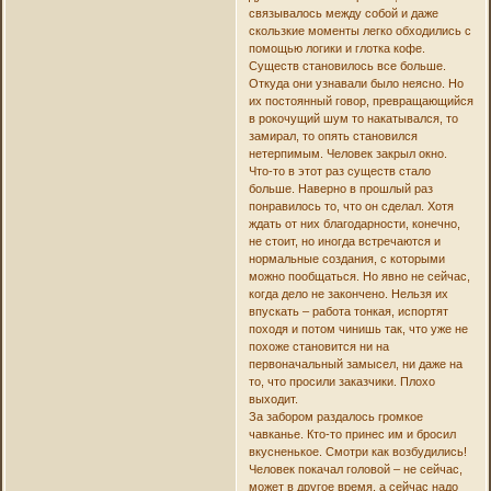
связывалось между собой и даже
скользкие моменты легко обходились с
помощью логики и глотка кофе.
Существ становилось все больше.
Откуда они узнавали было неясно. Но
их постоянный говор, превращающийся
в рокочущий шум то накатывался, то
замирал, то опять становился
нетерпимым. Человек закрыл окно.
Что-то в этот раз существ стало
больше. Наверно в прошлый раз
понравилось то, что он сделал. Хотя
ждать от них благодарности, конечно,
не стоит, но иногда встречаются и
нормальные создания, с которыми
можно пообщаться. Но явно не сейчас,
когда дело не закончено. Нельзя их
впускать – работа тонкая, испортят
походя и потом чинишь так, что уже не
похоже становится ни на
первоначальный замысел, ни даже на
то, что просили заказчики. Плохо
выходит.
За забором раздалось громкое
чавканье. Кто-то принес им и бросил
вкусненькое. Смотри как возбудились!
Человек покачал головой – не сейчас,
может в другое время, а сейчас надо