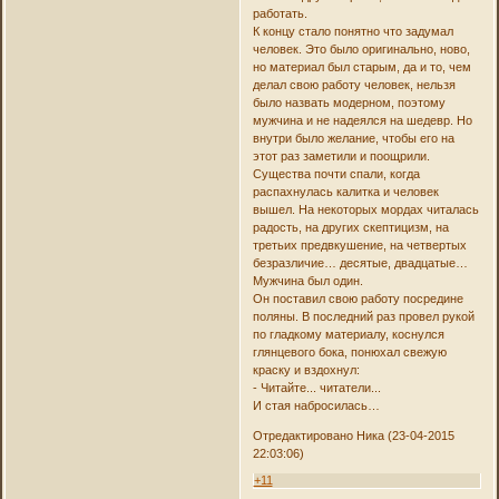
работать.
К концу стало понятно что задумал
человек. Это было оригинально, ново,
но материал был старым, да и то, чем
делал свою работу человек, нельзя
было назвать модерном, поэтому
мужчина и не надеялся на шедевр. Но
внутри было желание, чтобы его на
этот раз заметили и поощрили.
Существа почти спали, когда
распахнулась калитка и человек
вышел. На некоторых мордах читалась
радость, на других скептицизм, на
третьих предвкушение, на четвертых
безразличие… десятые, двадцатые…
Мужчина был один.
Он поставил свою работу посредине
поляны. В последний раз провел рукой
по гладкому материалу, коснулся
глянцевого бока, понюхал свежую
краску и вздохнул:
- Читайте... читатели...
И стая набросилась…
Отредактировано Ника (23-04-2015
22:03:06)
+11