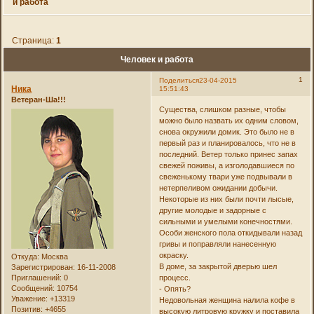
и работа
Страница:
1
Человек и работа
1
Поделиться
23-04-2015
Ника
15:51:43
Ветеран-Ша!!!
Существа, слишком разные, чтобы
можно было назвать их одним словом,
снова окружили домик. Это было не в
первый раз и планировалось, что не в
последний. Ветер только принес запах
свежей поживы, а изголодавшиеся по
свеженькому твари уже подвывали в
нетерпеливом ожидании добычи.
Некоторые из них были почти лысые,
другие молодые и задорные с
сильными и умелыми конечностями.
Особи женского пола откидывали назад
гривы и поправляли нанесенную
окраску.
Откуда:
Москва
В доме, за закрытой дверью шел
Зарегистрирован
: 16-11-2008
Приглашений:
0
процесс.
Сообщений:
10754
- Опять?
Уважение:
+13319
Недовольная женщина налила кофе в
Позитив:
+4655
высокую литровую кружку и поставила