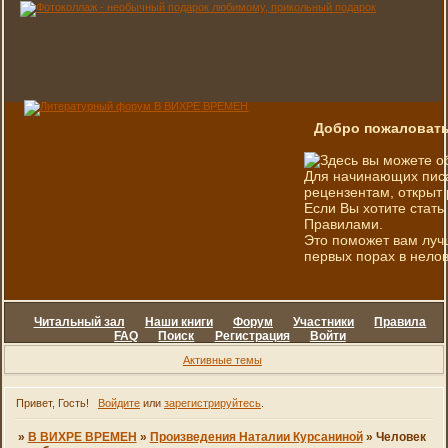
Добро пожаловать
Здесь вы можете о
Для начинающих писа
рецензентам, открыт 
Если Вы хотите стать
Правилами.
Это поможет вам луч
первых порах в нелов
Читальный зал
Наши книги
Форум
Участники
Правила
FAQ
Поиск
Регистрация
Войти
Активные темы
Привет, Гость!
Войдите
или
зарегистрируйтесь
.
»
В ВИХРЕ ВРЕМЕН
»
Произведения Наталии Курсаниной
»
Человек