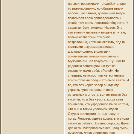
лапами, порыкивали то одобрительно,
то разочарованно, но образовывали
небольшие стайки, довольным видом
показывая свою принадлежность к
некой, только им понятной общности. У
седьмых был токсикоз. На все. Это
замечали и первые и вторые и пятые,
только четвертым это было
безразлично, хотя как сказать, под их
толстыми шкурами резвились
шалопаи-щенки, видимые и
понимаемые только ими самими.
Мужчина вышел покурить. Сущности
радостно взвизгнули, но тут же
одернули сами себя: «Рано!». Не
спешить, не испортить нетерпением
почти готовый обед – это было свято. И
те, кто лез через забор в надежде
украсть кусочек раньше всех
остальных мог остаться не только без
кусочка, но и без хвоста, когда стая
понимала, что украденное было не тем,
что они с таким упоением ждали.
Окурок прочертил четвертькруг и
погас. Человек ушел в комнаты и снова
засел за работу. Все шло хорошо. Даже
для него. Материал был весь под рукой,
думалось легко и приятно, все