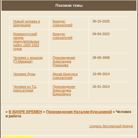
Похожие темы
Новый человек в
Конкурс
30-10-2025
Шахризаре
соискателей
Кременчугский
Конкурс
09-04-2022
лагерь
соискателей
принудительных
работ 1920-1922
годов
Человек с мешком
Произведения
28-09-2008
(П.Макаров)
Александра
Романова
Человек Луны
Архив Конкурса
10-09-2014
соискателей
Человек из ТЦ,
Произведения
26-01-2014
книга вторая
Александра
Баренберга
»
В ВИХРЕ ВРЕМЕН
»
Произведения Наталии Курсаниной
»
Человек
и работа
создать бесплатный форум