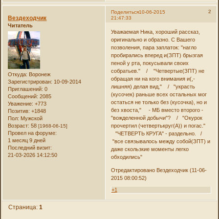
2
Поделиться
10-06-2015
Вездеходчик
21:47:33
Читатель
Уважаемая Ника, хороший рассказ,
оригинально и образно. С Вашего
позволения, пара заплаток: "нагло
пробирались вперед и(ЗПТ) брызгая
пеной у рта, покусывали своих
собратьев." / "Четвертые(ЗПТ) не
Откуда:
Воронеж
обращая ни на кого внимания и(,-
Зарегистрирован
: 10-09-2014
лишняя) делая вид," / "украсть
Приглашений:
0
(кусочек) раньше всех остальных мог
Сообщений:
2085
остаться не только без (кусочка), но и
Уважение:
+773
без хвоста," - МБ вместо второго -
Позитив:
+1848
"вожделенной добычи"? / "Окурок
Пол:
Мужской
Возраст:
58
прочертил (четвертькруг(А)) и погас."
[1968-06-15]
Провел на форуме:
"ЧЕТВЕРТЬ КРУГА" - раздельно. /
1 месяц 9 дней
"все связывалось между собой(ЗПТ) и
Последний визит:
даже скользкие моменты легко
21-03-2026 14:12:50
обходились"
Отредактировано Вездеходчик (11-06-
2015 08:00:52)
+1
Страница:
1