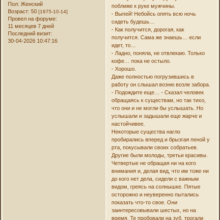
Пол:
Женский
поближе к руке мужчины.
Возраст:
50
[1975-10-14]
- Выпей! Небойсь опять всю ночь
Провел на форуме:
сидеть будешь…
11 месяцев 7 дней
- Как получится, дорогая, как
Последний визит:
получится. Сама же знаешь… если
30-04-2026 10:47:16
идет, то…
- Ладно, поняла, не отвлекаю. Только
кофе… пока не остыло.
- Хорошо.
Даже полностью погрузившись в
работу он слышал возню возле забора.
- Подождите еще… - Сказал человек
обращаясь к существам, но так тихо,
что они и не могли бы услышать. Но
услышали и задышали еще жарче и
настойчивее.
Некоторые существа нагло
пробирались вперед и брызгая пеной у
рта, покусывали своих собратьев.
Другие были молоды, третьи красивы.
Четвертые не обращая ни на кого
внимания и, делая вид, что им тоже ни
до кого нет дела, сидели с важным
видом, греясь на солнышке. Пятые
осторожно и неуверенно пытались
показать что-то свое. Они
заинтересовывали шестых, но на
время. Те пробовали на зуб, трогали