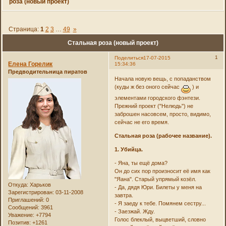
роза (новый проект)
Страница:
1
2
3
…
49
»
Стальная роза (новый проект)
1
Поделиться
17-07-2015
Елена Горелик
15:34:36
Предводительница пиратов
Начала новую вещь, с попаданством
(куды ж без оного сейчас
) и
элементами городского фэнтези.
Прежний проект ("Нелюдь") не
заброшен насовсем, просто, видимо,
сейчас не его время.
Стальная роза (рабочее название).
1. Убийца.
- Яна, ты ещё дома?
Он до сих пор произносит её имя как
"Яана". Старый упрямый козёл.
Откуда:
Харьков
- Да, дядя Юри. Билеты у меня на
Зарегистрирован
: 03-11-2008
завтра.
Приглашений:
0
- Я заеду к тебе. Помянем сестру...
Сообщений:
3961
- Заезжай. Жду.
Уважение:
+7794
Голос блеклый, выцветший, словно
Позитив:
+1261