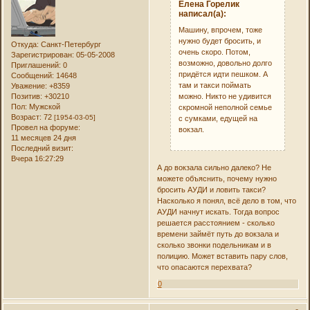
Елена Горелик
написал(а):
Машину, впрочем, тоже
нужно будет бросить, и
Откуда:
Санкт-Петербург
очень скоро. Потом,
Зарегистрирован
: 05-05-2008
возможно, довольно долго
Приглашений:
0
придётся идти пешком. А
Сообщений:
14648
там и такси поймать
Уважение:
+8359
можно. Никто не удивится
Позитив:
+30210
Пол:
Мужской
скромной неполной семье
Возраст:
72
[1954-03-05]
с сумками, едущей на
Провел на форуме:
вокзал.
11 месяцев 24 дня
Последний визит:
Вчера 16:27:29
А до вокзала сильно далеко? Не
можете объяснить, почему нужно
бросить АУДИ и ловить такси?
Насколько я понял, всё дело в том, что
АУДИ начнут искать. Тогда вопрос
решается расстоянием - сколько
времени займёт путь до вокзала и
сколько звонки подельникам и в
полицию. Может вставить пару слов,
что опасаются перехвата?
0