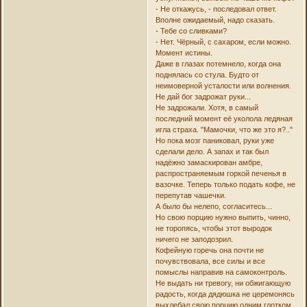
- Не откажусь, - последовал ответ.
Вполне ожидаемый, надо сказать.
- Тебе со сливками?
- Нет. Чёрный, с сахаром, если можно.
Момент истины.
Даже в глазах потемнело, когда она
поднялась со стула. Будто от
неимоверной усталости или волнения.
Не дай бог задрожат руки...
Не задрожали. Хотя, в самый
последний момент её уколола ледяная
игла страха. "Мамочки, что же это я?.."
Но пока мозг паниковал, руки уже
сделали дело. А запах и так был
надёжно замаскирован амбре,
распространяемым горкой печенья в
вазочке. Теперь только подать кофе, не
перепутав чашечки.
А было бы нелепо, согласитесь...
Но свою порцию нужно выпить, чинно,
не торопясь, чтобы этот выродок
ничего не заподозрил.
Кофейную горечь она почти не
почувствовала, все силы и все
помыслы направив на самоконтроль.
Не выдать ни тревогу, ни обжигающую
радость, когда дядюшка не церемонясь
выхлебал свою порцию одним глотком