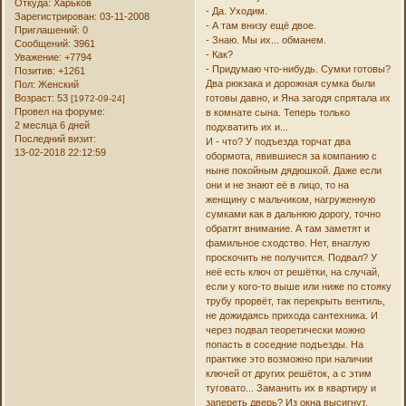
Откуда:
Харьков
- Да. Уходим.
Зарегистрирован
: 03-11-2008
- А там внизу ещё двое.
Приглашений:
0
- Знаю. Мы их... обманем.
Сообщений:
3961
- Как?
Уважение:
+7794
- Придумаю что-нибудь. Сумки готовы?
Позитив:
+1261
Два рюкзака и дорожная сумка были
Пол:
Женский
Возраст:
53
готовы давно, и Яна загодя спрятала их
[1972-09-24]
Провел на форуме:
в комнате сына. Теперь только
2 месяца 6 дней
подхватить их и...
Последний визит:
И - что? У подъезда торчат два
13-02-2018 22:12:59
обормота, явившиеся за компанию с
ныне покойным дядюшкой. Даже если
они и не знают её в лицо, то на
женщину с мальчиком, нагруженную
сумками как в дальнюю дорогу, точно
обратят внимание. А там заметят и
фамильное сходство. Нет, внаглую
проскочить не получится. Подвал? У
неё есть ключ от решётки, на случай,
если у кого-то выше или ниже по стояку
трубу прорвёт, так перекрыть вентиль,
не дожидаясь прихода сантехника. И
через подвал теоретически можно
попасть в соседние подъезды. На
практике это возможно при наличии
ключей от других решёток, а с этим
туговато... Заманить их в квартиру и
запереть дверь? Из окна высигнут,