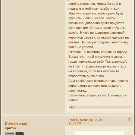
сообразительнее, могла бы ещё в
подвале о мобилке позаботиться.
Машину, впрочем, тоже нужно будет
бросить, и очень скоро. Потом,
возможно, довольно долго придётся
идти пешком. А там и такси поймать
можно. Никто не удивится скромной
неполной семье с сумками, едущей на
вокзал. На самую позднюю электричку
они ещё успеют.
Главное - выскочить сейчас из города.
Банда, к которой примкнул дядюшка,
гордо именующая себя "батальоном",
не упустит возможности поохотиться
на человека, если нет опасности
схлопотать пулю в лоб.
А на колёса уже наматывалась светло-
серая лента полупустого позднего
проспекта...
Закончилась одна жизнь. Начинается
новая.
+16
5
Поделиться
19-07-2015
Dobryiviewer
21:49:00
Критик