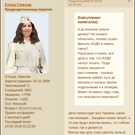
6
Поделиться
19-07-2015
Елена Горелик
22:02:58
Предводительница пиратов
Dobryiviewer
написал(а):
А до вокзала сильно
далеко? Не можете
объяснить, почему нужно
бросить АУДИ и ловить
такси?
Насколько я понял, всё
дело в том, что АУДИ
начнут искать. Тогда
вопрос решается
расстоянием - сколько
Откуда:
Харьков
времени займёт путь до
Зарегистрирован
: 03-11-2008
вокзала и сколько звонки
Приглашений:
0
подельникам и в полицию.
Сообщений:
3961
Может вставить пару слов,
Уважение:
+7794
что опасаются перехвата?
Позитив:
+1261
Пол:
Женский
Возраст:
53
[1972-09-24]
Провел на форуме:
Дело происходит вна Украине, какая
2 месяца 6 дней
там милиция... Бандюки своим звонят, а
Последний визит:
те уже будут ментов пинать, тут сейчас
13-02-2018 22:12:59
только так и делается.
Вокзал как цель тоже светить нельзя.