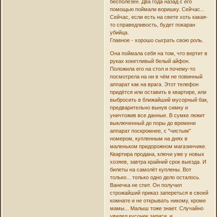
бесполезен. Два года назад с его
помощью поймали воришку. Сейчас...
Сейчас, если есть на свете хоть какая-
то справедливость, будет покаран
убийца.
Главное - хорошо сыграть свою роль.
Она поймала себя на том, что вертит в
руках кокетливый белый айфон.
Положила его на стол и почему-то
посмотрела на ни в чём не повинный
аппарат как на врага. Этот телефон
придётся или оставить в квартире, или
выбросить в ближайший мусорный бак,
предварительно вынув симку и
уничтожив все данные. В сумке лежит
выключенный до поры до времени
аппарат поскромнее, с "чистым"
номером, купленным на днях в
маленьком придорожном магазинчике.
Квартира продана, ключи уже у новых
хозяев, завтра крайний срок выезда. И
билеты на самолёт куплены. Вот
только... только одно дело осталось.
Ванечка не спит. Он получил
строжайший приказ запереться в своей
комнате и не открывать никому, кроме
мамы... Малыш тоже знает. Случайно
увидел кусочек записи, и...