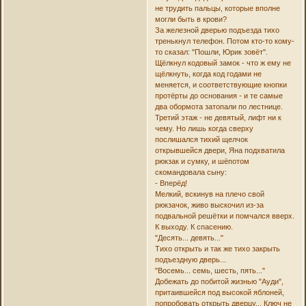
не трудить пальцы, которые вполне
могли быть в крови?
За железной дверью подъезда тихо
тренькнул телефон. Потом кто-то кому-
то сказал: "Пошли, Юрик зовёт".
Щёлкнул кодовый замок - что ж ему не
щёлкнуть, когда код годами не
меняется, и соответствующие кнопки
протёрты до основания - и те самые
два обормота затопали по лестнице.
Третий этаж - не девятый, лифт ни к
чему. Но лишь когда сверху
послишался тихий щелчок
открывшейся двери, Яна подхватила
рюкзак и сумку, и шёпотом
скомандовала сыну:
- Вперёд!
Мелкий, вскинув на плечо свой
рюкзачок, живо выскочил из-за
подвальной решётки и помчался вверх.
К выходу. К спасению.
"Десять... девять..."
Тихо открыть и так же тихо закрыть
подъездную дверь...
"Восемь... семь, шесть, пять..."
Добежать до побитой жизнью "Ауди",
притаившейся под высокой яблоней,
попробовать открыть дверцу... Ключ не