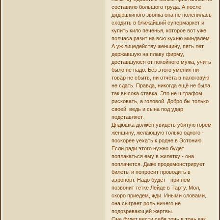
составило большого труда. А после
дядюшкиного звонка она не поленилась
сходить в ближайший супермаркет и
купить кило печенья, которое вот уже
полчаса разит на всю кухню миндалем.
А уж лицедейству женщину, пять лет
державшую на плаву фирму,
доставшуюся от покойного мужа, учить
было не надо. Без этого умения ни
товар не сбыть, ни отчёта в налоговую
не сдать. Правда, никогда ещё не была
так высока ставка. Это не штрафом
рисковать, а головой. Добро бы только
своей, ведь и сына под удар
подставляет.
Дядюшка должен увидеть убитую горем
женщину, желающую только одного -
поскорее уехать к родне в Эстонию.
Если ради этого нужно будет
поплакаться ему в жилетку - она
поплачется. Даже продемонстрирует
билеты и попросит проводить в
аэропорт. Надо будет - при нём
позвонит тётке Лейде в Тарту. Мол,
скоро приедем, жди. Иными словами,
она сыграет роль ничего не
подозревающей жертвы.
Она будет вести себя точь в точь как...