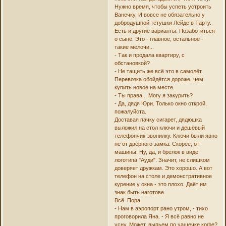
Нужно время, чтобы успеть устроить
Ванечку. И вовсе не обязательно у
добродушной тётушки Лейде в Тарту.
Есть и другие варианты. Позаботиться
о сыне. Это - главное, остальное -
такие мелочи...
- Так и продала квартиру, с
обстановкой?
- Не тащить же всё это в самолёт.
Перевозка обойдётся дороже, чем
купить новое на месте.
- Ты права... Могу я закурить?
- Да, дядя Юри. Только окно открой,
пожалуйста.
Доставая пачку сигарет, дядюшка
выложил на стол ключи и дешёвый
телефончик-звонилку. Ключи были явно
не от дверного замка. Скорее, от
машины. Ну, да, и брелок в виде
логотипа "Ауди". Значит, не слишком
доверяет дружкам. Это хорошо. А вот
телефон на столе и демонстративное
курение у окна - это плохо. Даёт им
знак быть наготове.
Всё. Пора.
- Нам в аэропорт рано утром, - тихо
проговорила Яна. - Я всё равно не
усну. Может, выпьем по чашечке кофе?