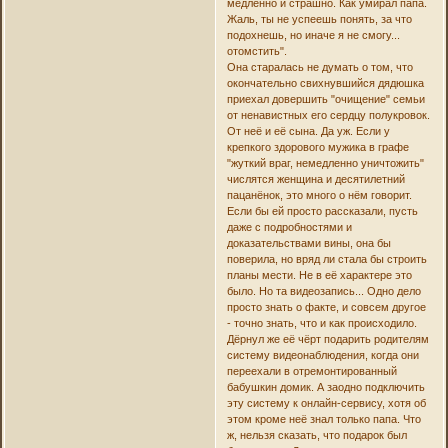
медленно и страшно. Как умирал папа.
Жаль, ты не успеешь понять, за что
подохнешь, но иначе я не смогу...
отомстить".
Она старалась не думать о том, что
окончательно свихнувшийся дядюшка
приехал довершить "очищение" семьи
от ненавистных его сердцу полукровок.
От неё и её сына. Да уж. Если у
крепкого здорового мужика в графе
"жуткий враг, немедленно уничтожить"
числятся женщина и десятилетний
пацанёнок, это много о нём говорит.
Если бы ей просто рассказали, пусть
даже с подробностями и
доказательствами вины, она бы
поверила, но вряд ли стала бы строить
планы мести. Не в её характере это
было. Но та видеозапись... Одно дело
просто знать о факте, и совсем другое
- точно знать, что и как происходило.
Дёрнул же её чёрт подарить родителям
систему видеонаблюдения, когда они
переехали в отремонтированный
бабушкин домик. А заодно подключить
эту систему к онлайн-сервису, хотя об
этом кроме неё знал только папа. Что
ж, нельзя сказать, что подарок был