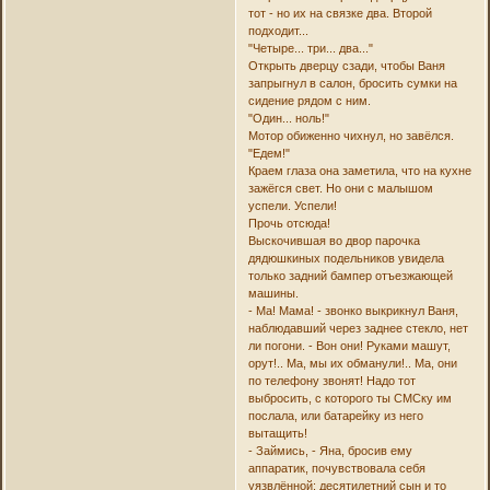
тот - но их на связке два. Второй
подходит...
"Четыре... три... два..."
Открыть дверцу сзади, чтобы Ваня
запрыгнул в салон, бросить сумки на
сидение рядом с ним.
"Один... ноль!"
Мотор обиженно чихнул, но завёлся.
"Едем!"
Краем глаза она заметила, что на кухне
зажёгся свет. Но они с малышом
успели. Успели!
Прочь отсюда!
Выскочившая во двор парочка
дядюшкиных подельников увидела
только задний бампер отъезжающей
машины.
- Ма! Мама! - звонко выкрикнул Ваня,
наблюдавший через заднее стекло, нет
ли погони. - Вон они! Руками машут,
орут!.. Ма, мы их обманули!.. Ма, они
по телефону звонят! Надо тот
выбросить, с которого ты СМСку им
послала, или батарейку из него
вытащить!
- Займись, - Яна, бросив ему
аппаратик, почувствовала себя
уязвлённой: десятилетний сын и то