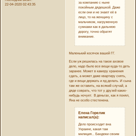
за компанию с ныне
22-04-2020 02:43:35
покойным дядюшкой. Даже
если они и не знают её в
лицо, то на женщину с
мальчиком, нагруженную
сумками как в дальнюю
дорогу, точно обратят
внимание.
Маленький косячок вашей ГГ.
Если уж решилась на такое аховое
дело, надо было все вещи куда-то деть
заранее. Может в камеру хранения
сдать, а может даже квартиру снять,
где и вещи держать и яд делать. И сына
там же оставить, на всякий случай, а
дяде соврать, что тот у друзей каких-
нибудь ночует. В деньгах, как я понял,
Яна не особо стестенена.
Елена Горелик
написал(а):
Дело происходит вна
Украине, какая там
милиция... Бандюки своим