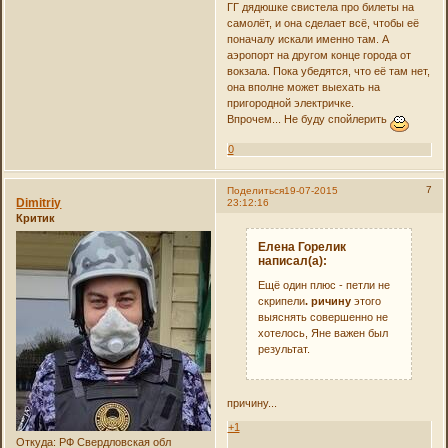
ГГ дядюшке свистела про билеты на
самолёт, и она сделает всё, чтобы её
поначалу искали именно там. А
аэропорт на другом конце города от
вокзала. Пока убедятся, что её там нет,
она вполне может выехать на
пригородной электричке.
Впрочем... Не буду спойлерить
0
7
Поделиться
19-07-2015
Dimitriy
23:12:16
Критик
Елена Горелик
написал(а):
Ещё один плюс - петли не
скрипели
. ричину
этого
выяснять совершенно не
хотелось, Яне важен был
результат.
причину...
+1
Откуда:
РФ Свердловская обл