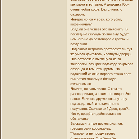
как мама в тот день. А дядюшка Юри
очень любит кофе. Без сливок, с
сахаром.
Интересно, он у всех, кого убил,
кофейничал?..
Вряд ли она успеет это выяснить. В
последние секунды жизни ему будет
немного не до разговоров о грехах и
воздаянии.
Под окном негромко протарахтел и тут
же умолк двигатель, хлопнули дверцы.
Яна осторожно выглянула из-за
занавески. Козырёк подъезда закрывал
обзор, да и темнота кругом. Но
падающий из окна первого этажа свет
выхватил знакомую блеклую
физиономию.
Явился, не запылился. С кем-то
разговаривает, а с кем - не видно. Это
плохо. Если его дружки останутся у
подъезда, выйти незаметно не
получится. Сколько их? Двое, трое?..
Что ж, придётся действовать по
обстановке.
Ввяжемся, а там посмотрим, как
говорил один корсиканец.
"Господи, я не прошу твоего
благословения. Это было бы