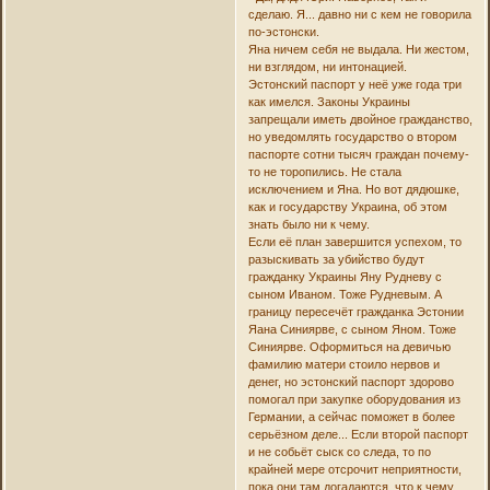
сделаю. Я... давно ни с кем не говорила
по-эстонски.
Яна ничем себя не выдала. Ни жестом,
ни взглядом, ни интонацией.
Эстонский паспорт у неё уже года три
как имелся. Законы Украины
запрещали иметь двойное гражданство,
но уведомлять государство о втором
паспорте сотни тысяч граждан почему-
то не торопились. Не стала
исключением и Яна. Но вот дядюшке,
как и государству Украина, об этом
знать было ни к чему.
Если её план завершится успехом, то
разыскивать за убийство будут
гражданку Украины Яну Рудневу с
сыном Иваном. Тоже Рудневым. А
границу пересечёт гражданка Эстонии
Яана Синиярве, с сыном Яном. Тоже
Синиярве. Оформиться на девичью
фамилию матери стоило нервов и
денег, но эстонский паспорт здорово
помогал при закупке оборудования из
Германии, а сейчас поможет в более
серьёзном деле... Если второй паспорт
и не собьёт сыск со следа, то по
крайней мере отсрочит неприятности,
пока они там догадаются, что к чему.