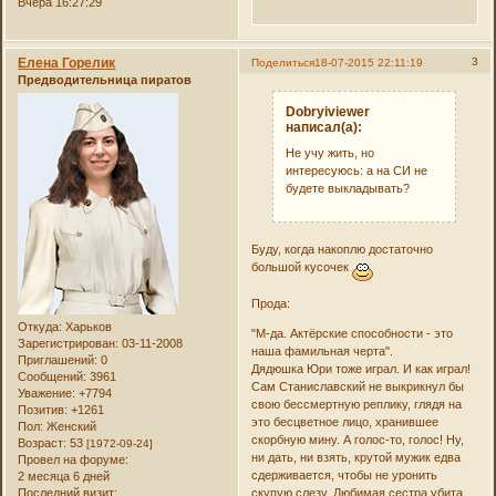
Вчера 16:27:29
Елена Горелик
3
Поделиться
18-07-2015 22:11:19
Предводительница пиратов
Dobryiviewer
написал(а):
Не учу жить, но
интересуюсь: а на СИ не
будете выкладывать?
Буду, когда накоплю достаточно
большой кусочек
Прода:
Откуда:
Харьков
"М-да. Актёрские способности - это
Зарегистрирован
: 03-11-2008
наша фамильная черта".
Приглашений:
0
Дядюшка Юри тоже играл. И как играл!
Сообщений:
3961
Сам Станиславский не выкрикнул бы
Уважение:
+7794
свою бессмертную реплику, глядя на
Позитив:
+1261
это бесцветное лицо, хранившее
Пол:
Женский
скорбную мину. А голос-то, голос! Ну,
Возраст:
53
[1972-09-24]
ни дать, ни взять, крутой мужик едва
Провел на форуме:
сдерживается, чтобы не уронить
2 месяца 6 дней
скупую слезу. Любимая сестра убита,
Последний визит: