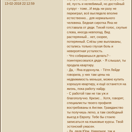
13-02-2018 22:12:59
её, пусть и нелюбимый, но достойный
супруг - тоже...И ведь ни разу не
переиграл, всё выглядело вполне
естественно... для нормального
человека. Бедная сиротка Яна не
отставала от дяди. Тихий голос, скупые
слова, иногда невпопад. Вид
растерянный... нет, скорее,
потерянный. Слёзы уже выплаканы,
остались только глухая боль и
невероятная усталость.
- Что собираешься делать? -
поинтересовался дядя. - Я слышал, ты
продала квартиру.
- Да, - Яна вздохнула. - Тётя Лейде
говорила, у них там цены на
недвижимость меньше, можно купить
хорошую квартиру, и ещё останется на
жизнь, пока работу найду.
- С работой там не так уж и
благополучно. Кризис... Хотя, говорят,
специалисты твоего профиля
востребованы в Англии. Гражданство
ты получишь легко, а там свободный
выезд в Европу. Тебе бы стоило
записаться на языковые курсы. Твой
эстонский ужасен.
- Да, дядя Юри. Наверное, так и