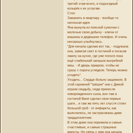
третий этаж всего, и подъездный
козырёк к их услугам.
Стоп.
Заманить в квартиру - вообще-то
неплохая идея.
Яна вынула из поясной сумочки с
мелочью свою добычу - ключи от
машины и дядюшкин телефон. И очень
нехорошо улыбнулась.
"Для начала сделаю вот так, - подумала
она, зажигая свет в гостиной и погасив
лампу на кухне, где уже пополз пока
ещё слабенький запашок выгребной
ямы. - И дверь прикрою, чтобы не
сразу с порога углядели. Теперь можно
уходить".
Уходить... Сердце больно защемило. В
этой скромной "трёшке" они с Димой
играли свадьбу, сюда принесли
новорожденного сына, вон там в
гостиной Ваня сделал свои первые
шаги... и там же пять лет спустя стоял
большой гроб - от инфаркта, как
выяснилось, не застрахованы даже
тридцатилетние.
В этом доме она пережила и самые
счастливые, и самые страшные
минуты. Но связь с ним она начала