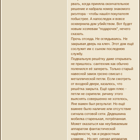
рвать, когда приняла окончательное
решение и набрала номер знакомого
риэлтора - чтобы нашёл покупателя
побыстрее. А напоследок и вовсе
осквернила дом убийством. Вот будет
новым хозяевам "подарочек", нечего
сказать.
Прочь отсюда. Не оглядываясь. Не
закрывая дверь на ключ. Этот дом ещё
сослужит им с сыном последнюю
службу.
Подвальную решётку даже открывать
не пришлось: сантехник как обычно
поленился её запереть. Только старый
навесной замок грозно свисал с
металлической петли. Если смотреть
от входной двери, казалось, что
решётка закрыта. Ещё один плюс -
петли не скрипели. ричину этого
выяснять совершенно не хотелось,
Яне важен был результат. Но ещё
важнее было наличие или отсутствие
сигнала сотовой сети. Дядюшкина
мобилка старенькая, потрёпанная.
Может оказаться как неубиваемым
аппаратом фантастической
надёжности, так и редкостным
хламом... Но нет, сигнал аппаратик