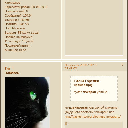
Камышлов
Зарегистрирован
: 29-08-2010
Приглашений:
0
Сообщений:
15424
Уважение:
+8975
Позитив:
+34558
Пол:
Мужской
Возраст:
55
[1970-12-11]
Провел на форуме:
11 месяцев 15 дней
Последний визит:
Вчера 20:15:37
8
Поделиться
19-07-2015
Тит
23:43:02
Читатель
Елена Горелик
написал(а):
будет
покаран
убийца.
лучше -наказан или другой синоним
(будущего времени "покаран" нет
http://vasics.ru/search/слово покарать/
)
0