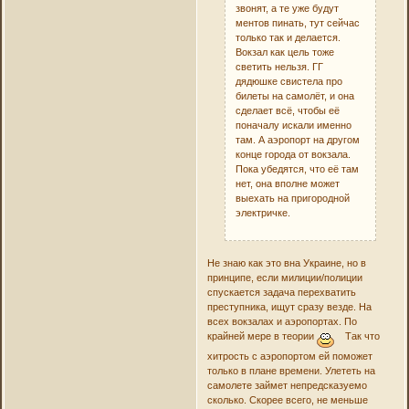
звонят, а те уже будут
ментов пинать, тут сейчас
только так и делается.
Вокзал как цель тоже
светить нельзя. ГГ
дядюшке свистела про
билеты на самолёт, и она
сделает всё, чтобы её
поначалу искали именно
там. А аэропорт на другом
конце города от вокзала.
Пока убедятся, что её там
нет, она вполне может
выехать на пригородной
электричке.
Не знаю как это вна Украине, но в
принципе, если милиции/полиции
спускается задача перехватить
преступника, ищут сразу везде. На
всех вокзалах и аэропортах. По
крайней мере в теории
Так что
хитрость с аэропортом ей поможет
только в плане времени. Улететь на
самолете займет непредсказуемо
сколько. Скорее всего, не меньше