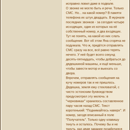
исправно ловил даже в подвале.
О звонке не могло быть и речи. Только
СМС. Но... на какой номер? В памяти
телефона их штук двадцать. В журнале
последних звонков - за сегодня четыре
исходящих, один из которых на её
собственный номер, и два входящих.
Тут не понять, на какой из них слать
сообщение. Вот об этом Яна сгоряча не
подумала. Что ж, придётся отправлять
СМС сразу на все, всё равно терять
нечего. У неё будет всего секунд
десять-пятнадцать, чтобы добраться до
дядюшкиной машины, и ещё меньше,
чтобы завести мотор и выехать со
двора.
Впрочем, отправлять сообщения на
кучу номеров так и не пришлось.
Дядюшка, земля ему стекловатой, с
чисто эстонским буквоедством
предусмотрел эту мелочь: в
"черновиках" хранилось составленное
пару часов назад СМС. Текст
коротенький: "Поднимайтесь наверх". И
номер, загодя вписанный в поле
"Получатель". Только одну клавишу
ткнуть и осталось. Почему бы и не
ткнуть, раз дядя заранее позаботился