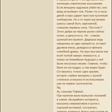
посвящён химическим изысканиям.
Если женщина задумала убийство, она
вряд ли выберет нож. Разве что в пылу
дикой ссоры ударит простым кухонным
хлеборезом. Но и то чересчур велики
шансы самой быть зарезанной,
слишком неравны силы. Пистолет?
Этого добра на чёрном рынке сейчас
полно, и деньги есть. Но - сликом
шумный инструмент. Дядюшка ведь
наверняка не один припрётся, оставит
дружков внизу, дожидаться финала
семейной драмы. На звук выстрела они
всей толпой наверх ломанутся, а
планы на ближайшее будущее у неё
были несколько иными. Главное, чтобы
Ваня не пострадал, а там видно будет.
Оставалось только одно оружие,
которое слабые женщины с разной
степенью успешности использовали
уже не первое тысячелетие.
Яд.
Ау, синьора Тофана!..
При наличии мало-мальских познаний
в химии, бескрайнего интернета,
магазина химреактивов и кухни с
хорошей вытяжкой, состряпать
ложечку ядовитых белых кристаллов не