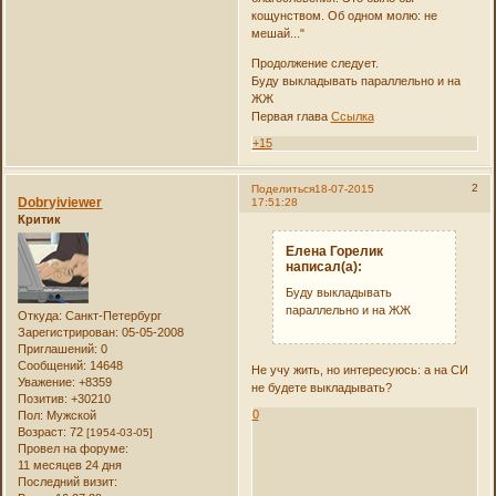
кощунством. Об одном молю: не
мешай..."
Продолжение следует.
Буду выкладывать параллельно и на
ЖЖ
Первая глава
Ссылка
+15
2
Поделиться
18-07-2015
Dobryiviewer
17:51:28
Критик
Елена Горелик
написал(а):
Буду выкладывать
параллельно и на ЖЖ
Откуда:
Санкт-Петербург
Зарегистрирован
: 05-05-2008
Приглашений:
0
Сообщений:
14648
Не учу жить, но интересуюсь: а на СИ
Уважение:
+8359
не будете выкладывать?
Позитив:
+30210
0
Пол:
Мужской
Возраст:
72
[1954-03-05]
Провел на форуме:
11 месяцев 24 дня
Последний визит: