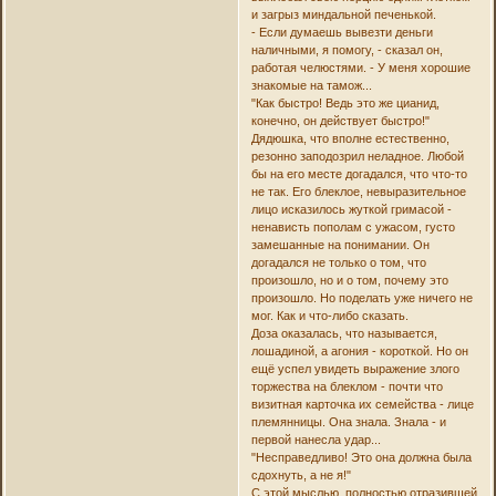
и загрыз миндальной печенькой.
- Если думаешь вывезти деньги
наличными, я помогу, - сказал он,
работая челюстями. - У меня хорошие
знакомые на тамож...
"Как быстро! Ведь это же цианид,
конечно, он действует быстро!"
Дядюшка, что вполне естественно,
резонно заподозрил неладное. Любой
бы на его месте догадался, что что-то
не так. Его блеклое, невыразительное
лицо исказилось жуткой гримасой -
ненависть пополам с ужасом, густо
замешанные на понимании. Он
догадался не только о том, что
произошло, но и о том, почему это
произошло. Но поделать уже ничего не
мог. Как и что-либо сказать.
Доза оказалась, что называется,
лошадиной, а агония - короткой. Но он
ещё успел увидеть выражение злого
торжества на блеклом - почти что
визитная карточка их семейства - лице
племянницы. Она знала. Знала - и
первой нанесла удар...
"Несправедливо! Это она должна была
сдохнуть, а не я!"
С этой мыслью, полностью отразившей