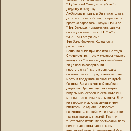
"Я убью его! Мама, я его убью! За
дедушку и бабушку!.."
Любую мать привели бы в ужас слова
десятилетнего ребёнка, говорившего с
яростью взрослого. Любую. Но не её.
"Нет, Ванюша, - сказала она, дивясь
своему спокойствию. - Не "ты", а
"мы"... Мы его убьём".
Это было безумие. Холодное и
расчётливое.
Решение было принято именно тогда.
Случилось то, что в уголовном кодексе
именуется "сговором двух или более
лиц с целью совершения
преступления": мать и сын, едва
оправившись от горя, сочинили план
мести и продумали несколько путей
бегства. Банда, к которой прибился
дядюшка Юри, не спустит смерти
подельника, особенно если объекты
мщения - женщина и мальчишка. Да и
на взрослого мужика меньше, чем
впятером на одного, не полезут,
несмотря на полнейшую индульгенцию
так называемых властей. Так что
тщательное изучение расписаний всех
видов транспорта заняло весь
вчерашний день. А сегодняшний был