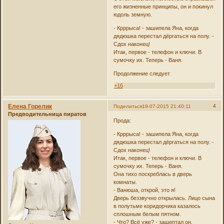
его жизненные принципы, он и покинул
юдоль земную.
- Крррыса! - зашипела Яна, когда
дядюшка перестал дёргаться на полу. -
Сдох наконец!
Итак, первое - телефон и ключи. В
сумочку их. Теперь - Ваня.
Продолжение следует
+16
Елена Горелик
4
Поделиться
19-07-2015 21:40:11
Предводительница пиратов
Прода:
- Крррыса! - зашипела Яна, когда
дядюшка перестал дёргаться на полу. -
Сдох наконец!
Итак, первое - телефон и ключи. В
сумочку их. Теперь - Ваня.
Она тихо поскреблась в дверь
комнаты.
- Ванюша, открой, это я!
Дверь беззвучно открылась. Лицо сына
в полутьме коридорчика казалось
сплошным белым пятном.
- Что? Всё уже? - зашептал он.