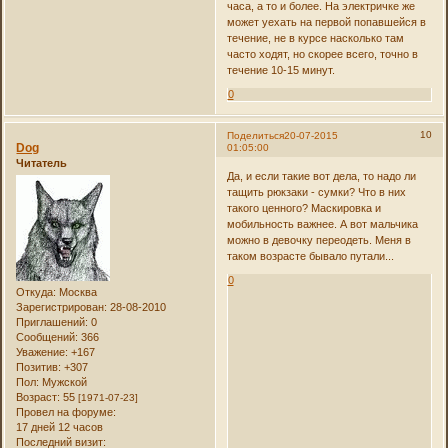
часа, а то и более. На электричке же
может уехать на первой попавшейся в
течение, не в курсе насколько там
часто ходят, но скорее всего, точно в
течение 10-15 минут.
0
10
Поделиться
20-07-2015
Dog
01:05:00
Читатель
Да, и если такие вот дела, то надо ли
тащить рюкзаки - сумки? Что в них
такого ценного? Маскировка и
мобильность важнее. А вот мальчика
можно в девочку переодеть. Меня в
таком возрасте бывало путали...
0
Откуда:
Москва
Зарегистрирован
: 28-08-2010
Приглашений:
0
Сообщений:
366
Уважение:
+167
Позитив:
+307
Пол:
Мужской
Возраст:
55
[1971-07-23]
Провел на форуме:
17 дней 12 часов
Последний визит: