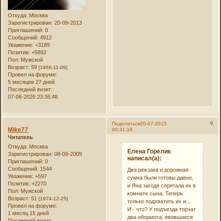
Откуда:
Москва
Зарегистрирован
: 20-09-2013
Приглашений:
0
Сообщений:
4912
Уважение:
+3189
Позитив:
+5892
Пол:
Мужской
Возраст:
59
[1966-11-09]
Провел на форуме:
5 месяцев 27 дней
Последний визит:
07-06-2026 23:36:48
9
Поделиться
20-07-2015
Mike77
00:31:16
Читатель
Откуда:
Москва
Елена Горелик
Зарегистрирован
: 08-09-2009
написал(а):
Приглашений:
0
Сообщений:
1544
Два рюкзака и дорожная
Уважение:
+597
сумка были готовы давно,
Позитив:
+2270
и Яна загодя спрятала их в
Пол:
Мужской
комнате сына. Теперь
Возраст:
51
[1974-12-25]
только подхватить их и...
Провел на форуме:
И - что? У подъезда торчат
1 месяц 15 дней
два обормота, явившиеся
Последний визит: