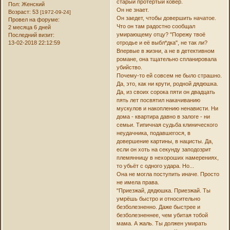
старый протёртый ковёр.
Пол:
Женский
Он не знает.
Возраст:
53
[1972-09-24]
Он заедет, чтобы довершить начатое.
Провел на форуме:
Что он там радостно сообщал
2 месяца 6 дней
умирающему отцу? "Порежу твоё
Последний визит:
13-02-2018 22:12:59
отродье и её выбл*дка", не так ли?
Впервые в жизни, а не в детективном
романе, она тщательно спланировала
убийство.
Почему-то ей совсем не было страшно.
Да, это, как ни крути, родной дядюшка.
Да, из своих сорока пяти он двадцать
пять лет посвятил накачиванию
мускулов и накоплению ненависти. Ни
дома - квартира давно в залоге - ни
семьи. Типичная судьба клинического
неудачника, подавшегося, в
довершение картины, в нацисты. Да,
если он хоть на секунду заподозрит
племянницу в нехороших намерениях,
то убьёт с одного удара. Но...
Она не могла поступить иначе. Просто
не имела права.
"Приезжай, дядюшка. Приезжай. Ты
умрёшь быстро и относительно
безболезненно. Даже быстрее и
безболезненнее, чем убитая тобой
мама. А жаль. Ты должен умирать