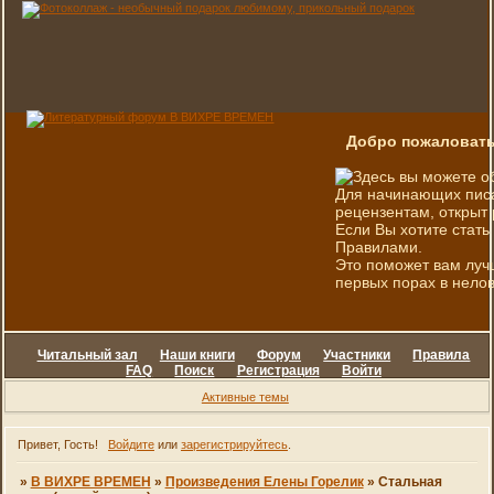
Добро пожаловать
Здесь вы можете о
Для начинающих писа
рецензентам, открыт 
Если Вы хотите стать
Правилами.
Это поможет вам луч
первых порах в нелов
Читальный зал
Наши книги
Форум
Участники
Правила
FAQ
Поиск
Регистрация
Войти
Активные темы
Привет, Гость!
Войдите
или
зарегистрируйтесь
.
»
В ВИХРЕ ВРЕМЕН
»
Произведения Елены Горелик
»
Стальная