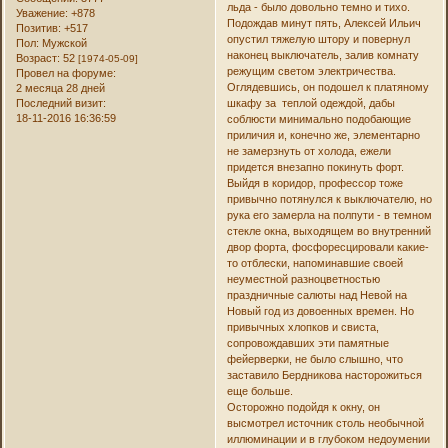
льда - было довольно темно и тихо.
Уважение:
+878
Подождав минут пять, Алексей Ильич
Позитив:
+517
опустил тяжелую штору и повернул
Пол:
Мужской
наконец выключатель, залив комнату
Возраст:
52
[1974-05-09]
режущим светом электричества.
Провел на форуме:
Оглядевшись, он подошел к платяному
2 месяца 28 дней
Последний визит:
шкафу за теплой одеждой, дабы
18-11-2016 16:36:59
соблюсти минимально подобающие
приличия и, конечно же, элементарно
не замерзнуть от холода, ежели
придется внезапно покинуть форт.
Выйдя в коридор, профессор тоже
привычно потянулся к выключателю, но
рука его замерла на полпути - в темном
стекле окна, выходящем во внутренний
двор форта, фосфоресцировали какие-
то отблески, напоминавшие своей
неуместной разноцветностью
праздничные салюты над Невой на
Новый год из довоенных времен. Но
привычных хлопков и свиста,
сопровождавших эти памятные
фейерверки, не было слышно, что
заставило Бердникова насторожиться
еще больше.
Осторожно подойдя к окну, он
высмотрел источник столь необычной
иллюминации и в глубоком недоумении