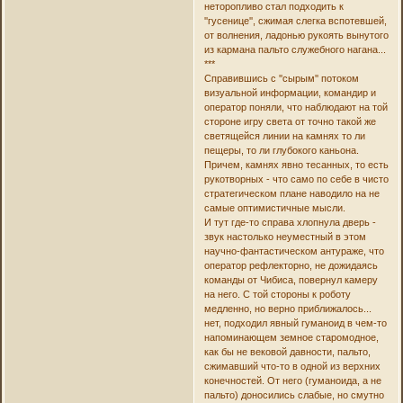
неторопливо стал подходить к
''гусенице'', сжимая слегка вспотевшей,
от волнения, ладонью рукоять вынутого
из кармана пальто служебного нагана...
***
Справившись с ''сырым'' потоком
визуальной информации, командир и
оператор поняли, что наблюдают на той
стороне игру света от точно такой же
светящейся линии на камнях то ли
пещеры, то ли глубокого каньона.
Причем, камнях явно тесанных, то есть
рукотворных - что само по себе в чисто
стратегическом плане наводило на не
самые оптимистичные мысли.
И тут где-то справа хлопнула дверь -
звук настолько неуместный в этом
научно-фантастическом антураже, что
оператор рефлекторно, не дожидаясь
команды от Чибиса, повернул камеру
на него. С той стороны к роботу
медленно, но верно приближалось...
нет, подходил явный гуманоид в чем-то
напоминающем земное старомодное,
как бы не вековой давности, пальто,
сжимавший что-то в одной из верхних
конечностей. От него (гуманоида, а не
пальто) доносились слабые, но смутно