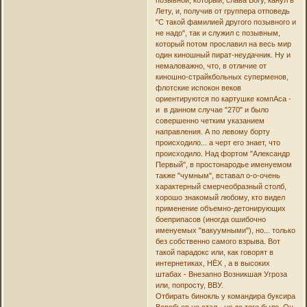
позывной, который, слава Богу, канул в
Лету, и, получив от группера отповедь
"С такой фамилией другого позывного и
не надо", так и служил с позывным,
который потом прославил на весь мир
один киношный пират-неудачник. Ну и
немаловажно, что, в отличие от
киношно-страйкбольных суперменов,
флотские испокон веков
ориентируются по картушке компАса -
и в данном случае "270" и было
совершенно четким указанием
направления. А по левому борту
происходило... а черт его знает, что
происходило. Над фортом "Александр
Первый", в простонародье именуемом
также "чумным", вставал о-о-очень
характерный смерчеобразный столб,
хорошо знакомый любому, кто видел
применение объемно-детонирующих
боеприпасов (иногда ошибочно
именуемых "вакуумными"), но... только
без собственно самого взрыва. Вот
такой парадокс или, как говорят в
интернетиках, НЁХ , а в высоких
штабах - Внезапно Возникшая Угроза
или, попросту, ВВУ.
Отбирать бинокль у командира буксира