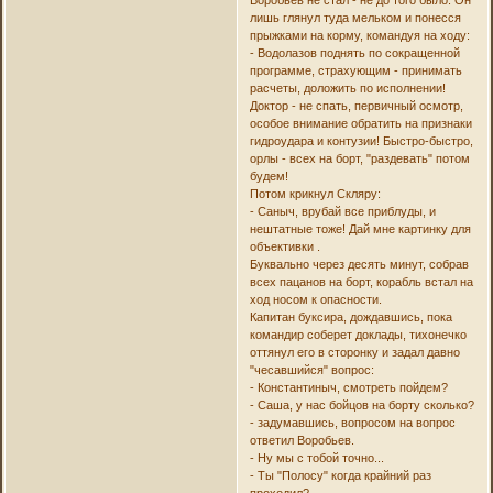
Воробьев не стал - не до того было. Он
лишь глянул туда мельком и понесся
прыжками на корму, командуя на ходу:
- Водолазов поднять по сокращенной
программе, страхующим - принимать
расчеты, доложить по исполнении!
Доктор - не спать, первичный осмотр,
особое внимание обратить на признаки
гидроудара и контузии! Быстро-быстро,
орлы - всех на борт, "раздевать" потом
будем!
Потом крикнул Скляру:
- Саныч, врубай все приблуды, и
нештатные тоже! Дай мне картинку для
объективки .
Буквально через десять минут, собрав
всех пацанов на борт, корабль встал на
ход носом к опасности.
Капитан буксира, дождавшись, пока
командир соберет доклады, тихонечко
оттянул его в сторонку и задал давно
"чесавшийся" вопрос:
- Константиныч, смотреть пойдем?
- Саша, у нас бойцов на борту сколько?
- задумавшись, вопросом на вопрос
ответил Воробьев.
- Ну мы с тобой точно...
- Ты "Полосу" когда крайний раз