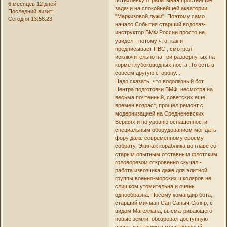
потихоньку отрабатывая простейшие
6 месяцев 12 дней
задачи на спокойнейшей акватории
Последний визит:
"Маркизовой лужи". Поэтому само
Сегодня 13:58:23
начало События старший водолаз-
инструктор ВМФ России просто не
увидел - потому что, как и
предписывает ПВС , смотрел
исключительно на три развернутых на
корме глубоководных поста. То есть в
совсем другую сторону...
Надо сказать, что водолазный бот
Центра подготовки ВМФ, несмотря на
весьма почтенный, советских еще
времен возраст, прошел ремонт с
модернизацией на Средненевских
Верфях и по уровню оснащенности
специальным оборудованием мог дать
фору даже современному своему
собрату. Экипаж кораблика во главе со
старым опытным отставным флотским
головорезом откровенно скучал -
работа извозчика даже для элитной
группы военно-морских школяров не
слишком утомительна и очень
однообразна. Посему командир бота,
старший мичман Сан Саныч Скляр, с
видом Магеллана, высматривающего
новые земли, обозревал доступную