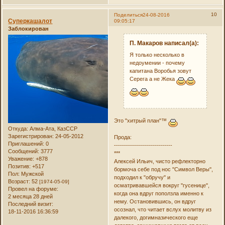
10
Поделиться
24-08-2016
Суперкашалот
09:05:17
Заблокирован
П. Макаров написал(а):
Я только несколько в
недоумении - почему
капитана Воробья зовут
Серега а не Жека
Это "хитрый план"™
Откуда:
Алма-Ата, КазССР
Зарегистрирован
: 24-05-2012
Прода:
Приглашений:
0
-----------------------------
Сообщений:
3777
***
Уважение:
+878
Алексей Ильич, чисто рефлекторно
Позитив:
+517
бормоча себе под нос ''Символ Веры'',
Пол:
Мужской
подходил к "обручу'' и
Возраст:
52
[1974-05-09]
осматривавшейся вокруг ''гусенице'',
Провел на форуме:
когда она вдруг поползла именно к
2 месяца 28 дней
нему. Остановившись, он вдруг
Последний визит:
осознал, что читает вслух молитву из
18-11-2016 16:36:59
далекого, догимназического еще