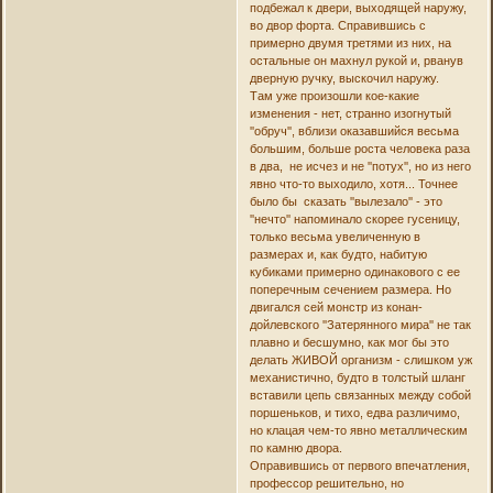
подбежал к двери, выходящей наружу,
во двор форта. Справившись с
примерно двумя третями из них, на
остальные он махнул рукой и, рванув
дверную ручку, выскочил наружу.
Там уже произошли кое-какие
изменения - нет, странно изогнутый
''обруч'', вблизи оказавшийся весьма
большим, больше роста человека раза
в два, не исчез и не ''потух'', но из него
явно что-то выходило, хотя... Точнее
было бы сказать ''вылезало'' - это
''нечто'' напоминало скорее гусеницу,
только весьма увеличенную в
размерах и, как будто, набитую
кубиками примерно одинакового с ее
поперечным сечением размера. Но
двигался сей монстр из конан-
дойлевского ''Затерянного мира'' не так
плавно и бесшумно, как мог бы это
делать ЖИВОЙ организм - слишком уж
механистично, будто в толстый шланг
вставили цепь связанных между собой
поршеньков, и тихо, едва различимо,
но клацая чем-то явно металлическим
по камню двора.
Оправившись от первого впечатления,
профессор решительно, но