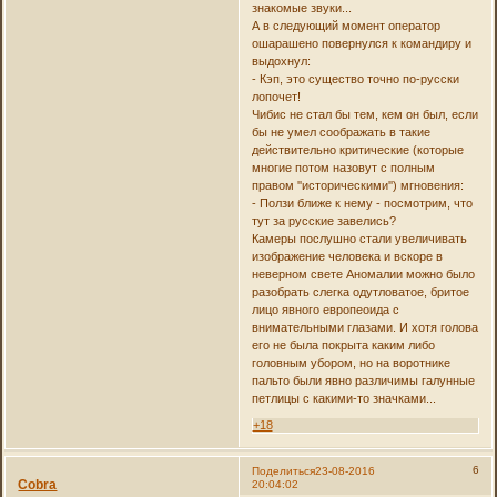
знакомые звуки...
А в следующий момент оператор
ошарашено повернулся к командиру и
выдохнул:
- Кэп, это существо точно по-русски
лопочет!
Чибис не стал бы тем, кем он был, если
бы не умел соображать в такие
действительно критические (которые
многие потом назовут с полным
правом ''историческими'') мгновения:
- Ползи ближе к нему - посмотрим, что
тут за русские завелись?
Камеры послушно стали увеличивать
изображение человека и вскоре в
неверном свете Аномалии можно было
разобрать слегка одутловатое, бритое
лицо явного европеоида с
внимательными глазами. И хотя голова
его не была покрыта каким либо
головным убором, но на воротнике
пальто были явно различимы галунные
петлицы с какими-то значками...
+18
6
Поделиться
23-08-2016
Cobra
20:04:02