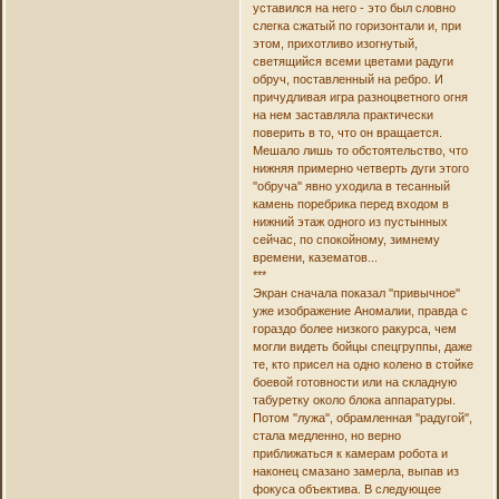
уставился на него - это был словно
слегка сжатый по горизонтали и, при
этом, прихотливо изогнутый,
светящийся всеми цветами радуги
обруч, поставленный на ребро. И
причудливая игра разноцветного огня
на нем заставляла практически
поверить в то, что он вращается.
Мешало лишь то обстоятельство, что
нижняя примерно четверть дуги этого
''обруча'' явно уходила в тесанный
камень поребрика перед входом в
нижний этаж одного из пустынных
сейчас, по спокойному, зимнему
времени, казематов...
***
Экран сначала показал ''привычное''
уже изображение Аномалии, правда с
гораздо более низкого ракурса, чем
могли видеть бойцы спецгруппы, даже
те, кто присел на одно колено в стойке
боевой готовности или на складную
табуретку около блока аппаратуры.
Потом ''лужа'', обрамленная ''радугой'',
стала медленно, но верно
приближаться к камерам робота и
наконец смазано замерла, выпав из
фокуса объектива. В следующее