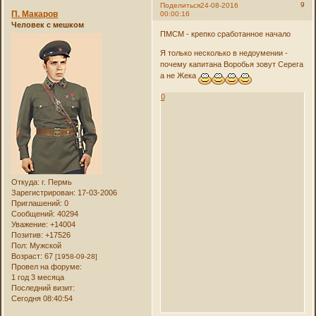
9
Поделиться
24-08-2016
П. Макаров
00:00:16
Человек с мешком
ПМСМ - крепко сработанное начало
Я только несколько в недоумении -
почему капитана Воробья зовут Серега
а не Жека
0
Откуда:
г. Пермь
Зарегистрирован
: 17-03-2006
Приглашений:
0
Сообщений:
40294
Уважение:
+14004
Позитив:
+17526
Пол:
Мужской
Возраст:
67
[1958-09-28]
Провел на форуме:
1 год 3 месяца
Последний визит:
Сегодня 08:40:54