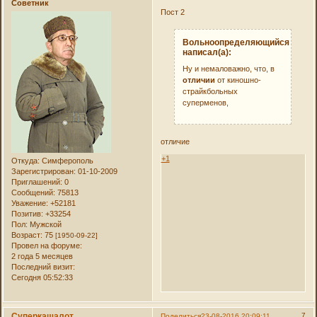
Советник
Пост 2
Вольноопределяющийся
написал(а):
Ну и немаловажно, что, в
отличии
от киношно-
страйкбольных
суперменов,
отличие
+1
Откуда:
Симферополь
Зарегистрирован
: 01-10-2009
Приглашений:
0
Сообщений:
75813
Уважение:
+52181
Позитив:
+33254
Пол:
Мужской
Возраст:
75
[1950-09-22]
Провел на форуме:
2 года 5 месяцев
Последний визит:
Сегодня 05:52:33
Суперкашалот
7
Поделиться
23-08-2016 20:09:11