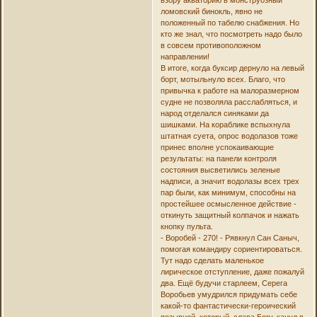
взору акваторию в монструозный
ломовский бинокль, явно не
положенный по табелю снабжения. Но
кто же знал, что посмотреть надо было
в совсем противоположном
направлении!
В итоге, когда буксир дернуло на левый
борт, мотыльнуло всех. Благо, что
привычка к работе на малоразмерном
судне не позволяла расслабляться, и
народ отделался синяками да
шишками. На кораблике вспыхнула
штатная суета, опрос водолазов тоже
принес вполне успокаивающие
результаты: на панели контроля
состояния высветились зеленые
надписи, а значит водолазы всех трех
пар были, как минимум, способны на
простейшее осмысленное действие -
откинуть защитный колпачок и нажать
кнопку пульта.
- Воробей - 270! - Рявкнул Сан Саныч,
помогая командиру сориентироваться.
Тут надо сделать маленькое
лирическое отступление, даже пожалуй
два. Ещё будучи старлеем, Серега
Воробьев умудрился придумать себе
какой-то фантастически-героический