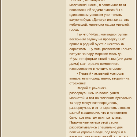
ЛенВМБ , несмотря на
малочисленность, в зависимости от
поставленной задачи смогла бы с
одинаковым успехом уничтожить
какую-нибудь «Дельту» или захватить
небольшой, миллиона на два жителей,
город.
Так что Чибис, командир группы,
воспринял задачу на проверку ВВУ
прямо в родной бухте с некоторым
сарказмом - ну хоть развеемся! Только
вот уже за пару морских миль до
«Чумного форта» столб пыли (или даже
дыма) как-то резко поменял его
настроение не в лучшую сторону:
- Первый - активный контроль
аппаратными средствами, второй - на
страховке!
Второй «Граченок»,
развернувшись на волне, ушел
мористей, а вот на головном буквально
за пару минут встопорщилось,
развернулось и оттопырилось столько
разной машинерии, что и не понятно
было, где она там вся пряталась.
Патрульные катера этой серии
разрабатывались специально для
поиска угрозы в воде, под водой и в