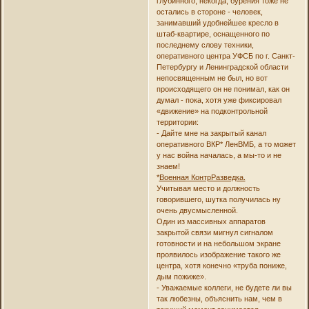
глубинного, некогда, бурения тоже не
остались в стороне - человек,
занимавший удобнейшее кресло в
штаб-квартире, оснащенного по
последнему слову техники,
оперативного центра УФСБ по г. Санкт-
Петербургу и Ленинградской области
непосвященным не был, но вот
происходящего он не понимал, как он
думал - пока, хотя уже фиксировал
«движение» на подконтрольной
территории:
- Дайте мне на закрытый канал
оперативного ВКР* ЛенВМБ, а то может
у нас война началась, а мы-то и не
знаем!
*
Военная КонтрРазведка.
Учитывая место и должность
говорившего, шутка получилась ну
очень двусмысленной.
Один из массивных аппаратов
закрытой связи мигнул сигналом
готовности и на небольшом экране
проявилось изображение такого же
центра, хотя конечно «труба пониже,
дым пожиже».
- Уважаемые коллеги, не будете ли вы
так любезны, объяснить нам, чем в