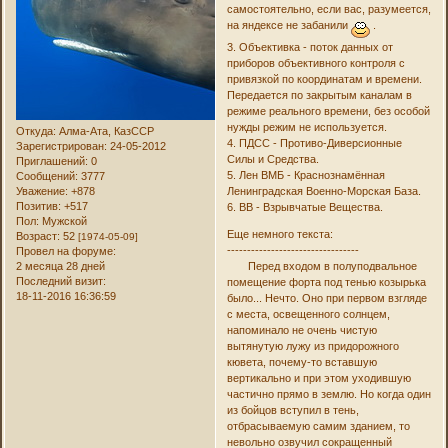
самостоятельно, если вас, разумеется,
на яндексе не забанили
.
3. Объективка - поток данных от
приборов объективного контроля с
привязкой по координатам и времени.
Передается по закрытым каналам в
режиме реального времени, без особой
нужды режим не используется.
Откуда:
Алма-Ата, КазССР
4. ПДСС - Противо-Диверсионные
Зарегистрирован
: 24-05-2012
Силы и Средства.
Приглашений:
0
5. Лен ВМБ - Краснознамённая
Сообщений:
3777
Уважение:
+878
Ленинградская Военно-Морская База.
Позитив:
+517
6. ВВ - Взрывчатые Вещества.
Пол:
Мужской
Еще немного текста:
Возраст:
52
[1974-05-09]
---------------------------------
Провел на форуме:
2 месяца 28 дней
Перед входом в полуподвальное
Последний визит:
помещение форта под тенью козырька
18-11-2016 16:36:59
было... Нечто. Оно при первом взгляде
с места, освещенного солнцем,
напоминало не очень чистую
вытянутую лужу из придорожного
кювета, почему-то вставшую
вертикально и при этом уходившую
частично прямо в землю. Но когда один
из бойцов вступил в тень,
отбрасываемую самим зданием, то
невольно озвучил сокращенный