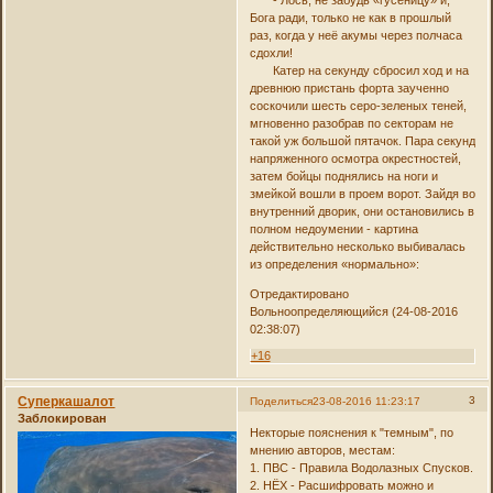
- Лось, не забудь «гусеницу» и,
Бога ради, только не как в прошлый
раз, когда у неё акумы через полчаса
сдохли!
Катер на секунду сбросил ход и на
древнюю пристань форта заученно
соскочили шесть серо-зеленых теней,
мгновенно разобрав по секторам не
такой уж большой пятачок. Пара секунд
напряженного осмотра окрестностей,
затем бойцы поднялись на ноги и
змейкой вошли в проем ворот. Зайдя во
внутренний дворик, они остановились в
полном недоумении - картина
действительно несколько выбивалась
из определения «нормально»:
Отредактировано
Вольноопределяющийся (24-08-2016
02:38:07)
+16
Суперкашалот
3
Поделиться
23-08-2016 11:23:17
Заблокирован
Некторые пояснения к "темным", по
мнению авторов, местам:
1. ПВС - Правила Водолазных Спусков.
2. НЁХ - Расшифровать можно и