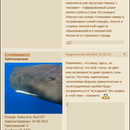
комплекса уже выпускал «кишку с
глазами» - гофрированный шланг
малого робота (типа «Гусеница»)
блеснул на солнце «глазками» камер и,
потравливая тонкий поводок, пополз в
сторону непонятной гадости,
образовавшейся в неприятной
близости от огромного города.
+17
Суперкашалот
4
Поделиться
23-08-2016 11:32:15
Заблокирован
Извиняюсь, что пишу здесь, но
получается, что мой статус не дает
мне возможности даже править свои
посты. Поэтому замеченные
читателями форума граматические и
пунктуационные ошибки будут
исправляться в "исходнике" без правки
в этой теме - извините
0
Откуда:
Алма-Ата, КазССР
Зарегистрирован
: 24-05-2012
Приглашений:
0
Сообщений:
3777