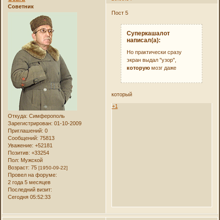
Советник
Пост 5
Суперкашалот
написал(а):
Но практически сразу
экран выдал ''узор'',
которую
мозг даже
который
+1
Откуда:
Симферополь
Зарегистрирован
: 01-10-2009
Приглашений:
0
Сообщений:
75813
Уважение:
+52181
Позитив:
+33254
Пол:
Мужской
Возраст:
75
[1950-09-22]
Провел на форуме:
2 года 5 месяцев
Последний визит:
Сегодня 05:52:33