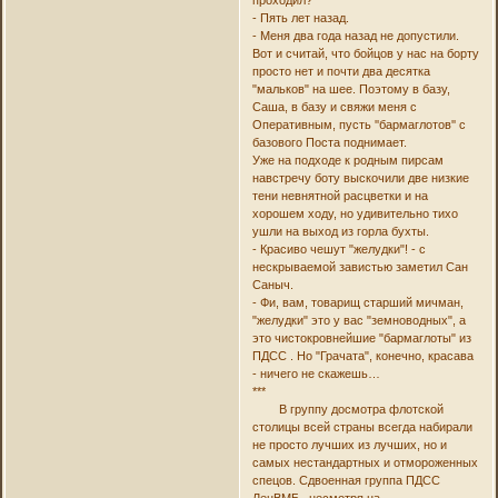
проходил?
- Пять лет назад.
- Меня два года назад не допустили.
Вот и считай, что бойцов у нас на борту
просто нет и почти два десятка
"мальков" на шее. Поэтому в базу,
Саша, в базу и свяжи меня с
Оперативным, пусть ''бармаглотов'' с
базового Поста поднимает.
Уже на подходе к родным пирсам
навстречу боту выскочили две низкие
тени невнятной расцветки и на
хорошем ходу, но удивительно тихо
ушли на выход из горла бухты.
- Красиво чешут "желудки"! - с
нескрываемой завистью заметил Сан
Саныч.
- Фи, вам, товарищ старший мичман,
"желудки" это у вас "земноводных", а
это чистокровнейшие "бармаглоты" из
ПДСС . Но "Грачата", конечно, красава
- ничего не скажешь…
***
В группу досмотра флотской
столицы всей страны всегда набирали
не просто лучших из лучших, но и
самых нестандартных и отмороженных
спецов. Сдвоенная группа ПДСС