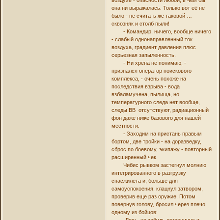
воздухе - опасности любой, в чем бы
она ни выражалась. Только вот её не
было - не считать же таковой …
сквозняк и столб пыли!
- Командир, ничего, вообще ничего
- слабый однонаправленный ток
воздуха, градиент давления плюс
серьезная запыленность.
- Ни хрена не понимаю, -
признался оператор поискового
комплекса, - очень похоже на
последствия взрыва - вода
взбаламучена, пылища, но
температурного следа нет вообще,
следы ВВ отсутствуют, радиационный
фон даже ниже базового для нашей
местности.
- Заходим на пристань правым
бортом, две тройки - на доразведку,
сброс по боевому, экипажу - повторный
расширенный чек.
Чибис рывком застегнул молнию
интегрированного в разгрузку
спасжилета и, больше для
самоуспокоения, клацнул затвором,
проверив еще раз оружие. Потом
повернув голову, бросил через плечо
одному из бойцов: