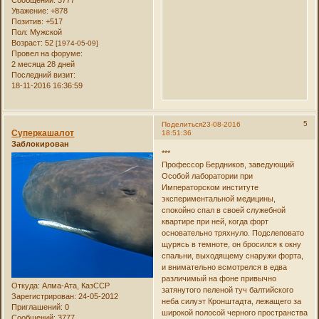
Уважение:
+878
Позитив:
+517
Пол:
Мужской
Возраст:
52
[1974-05-09]
Провел на форуме:
2 месяца 28 дней
Последний визит:
18-11-2016 16:36:59
5
Поделиться
23-08-2016
Суперкашалот
18:51:36
Заблокирован
***
Профессор Бердников, заведующий
Особой лаборатории при
Императорском институте
экспериментальной медицины,
спокойно спал в своей служебной
квартире при ней, когда форт
основательно тряхнуло. Подслеповато
щурясь в темноте, он бросился к окну
спальни, выходящему снаружи форта,
и внимательно всмотрелся в едва
различимый на фоне привычно
Откуда:
Алма-Ата, КазССР
затянутого пеленой туч балтийского
Зарегистрирован
: 24-05-2012
неба силуэт Кронштадта, лежащего за
Приглашений:
0
широкой полосой черного пространства
Сообщений:
3777