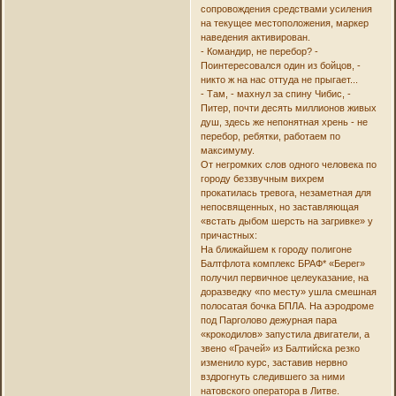
сопровождения средствами усиления
на текущее местоположения, маркер
наведения активирован.
- Командир, не перебор? -
Поинтересовался один из бойцов, -
никто ж на нас оттуда не прыгает...
- Там, - махнул за спину Чибис, -
Питер, почти десять миллионов живых
душ, здесь же непонятная хрень - не
перебор, ребятки, работаем по
максимуму.
От негромких слов одного человека по
городу беззвучным вихрем
прокатилась тревога, незаметная для
непосвященных, но заставляющая
«встать дыбом шерсть на загривке» у
причастных:
На ближайшем к городу полигоне
Балтфлота комплекс БРАФ* «Берег»
получил первичное целеуказание, на
доразведку «по месту» ушла смешная
полосатая бочка БПЛА. На аэродроме
под Парголово дежурная пара
«крокодилов» запустила двигатели, а
звено «Грачей» из Балтийска резко
изменило курс, заставив нервно
вздрогнуть следившего за ними
натовского оператора в Литве.