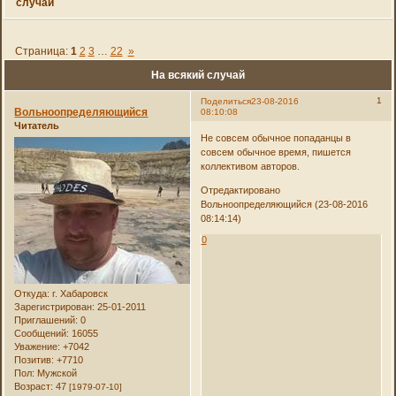
случай
Страница:
1
2
3
…
22
»
На всякий случай
1
Поделиться
23-08-2016
Вольноопределяющийся
08:10:08
Читатель
Не совсем обычное попаданцы в
совсем обычное время, пишется
коллективом авторов.
Отредактировано
Вольноопределяющийся (23-08-2016
08:14:14)
0
Откуда:
г. Хабаровск
Зарегистрирован
: 25-01-2011
Приглашений:
0
Сообщений:
16055
Уважение:
+7042
Позитив:
+7710
Пол:
Мужской
Возраст:
47
[1979-07-10]