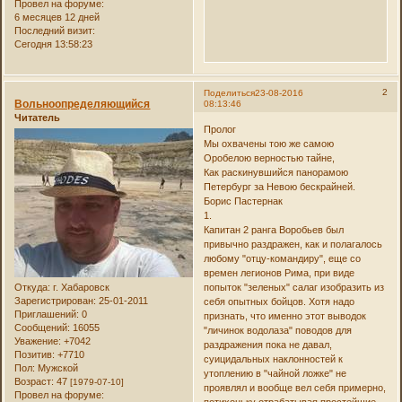
Провел на форуме:
6 месяцев 12 дней
Последний визит:
Сегодня 13:58:23
2
Поделиться
23-08-2016
Вольноопределяющийся
08:13:46
Читатель
Пролог
Мы охвачены тою же самою
Оробелою верностью тайне,
Как раскинувшийся панорамою
Петербург за Невою бескрайней.
Борис Пастернак
1.
Капитан 2 ранга Воробьев был
привычно раздражен, как и полагалось
любому "отцу-командиру", еще со
времен легионов Рима, при виде
Откуда:
г. Хабаровск
попыток "зеленых" салаг изобразить из
Зарегистрирован
: 25-01-2011
себя опытных бойцов. Хотя надо
Приглашений:
0
признать, что именно этот выводок
Сообщений:
16055
"личинок водолаза" поводов для
Уважение:
+7042
раздражения пока не давал,
Позитив:
+7710
суицидальных наклонностей к
Пол:
Мужской
утоплению в "чайной ложке" не
Возраст:
47
[1979-07-10]
проявлял и вообще вел себя примерно,
Провел на форуме: