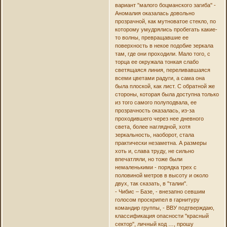
вариант ''малого боцманского загиба'' -
Аномалия оказалась довольно
прозрачной, как мутноватое стекло, по
которому умудрялись пробегать какие-
то волны, превращавшие ее
поверхность в некое подобие зеркала
там, где они проходили. Мало того, с
торца ее окружала тонкая слабо
светящаяся линия, переливавшаяся
всеми цветами радуги, а сама она
была плоской, как лист. С обратной же
стороны, которая была доступна только
из того самого полуподвала, ее
прозрачность оказалась, из-за
проходившего через нее дневного
света, более наглядной, хотя
зеркальность, наоборот, стала
практически незаметна. А размеры
хоть и, слава труду, не сильно
впечатляли, но тоже были
немаленькими - порядка трех с
половиной метров в высоту и около
двух, так сказать, в ''талии''.
- Чибис – Базе, - внезапно севшим
голосом проскрипел в гарнитуру
командир группы, - ВВУ подтверждаю,
классификация опасности ''красный
сектор'', личный код …, прошу