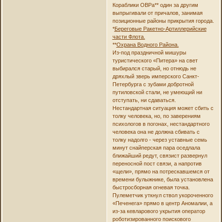
Кораблики ОВРа** один за другим
выпрыгивали от причалов, занимая
позиционные районы прикрытия города.
*
Береговые Ракетно-Артиллерийские
части Флота.
**
Охрана Водного Района.
Из-под праздничной мишуры
туристического «Питера» на свет
выбирался старый, но отнюдь не
дряхлый зверь имперского Санкт-
Петербурга с зубами добротной
путиловской стали, не умеющий ни
отступать, ни сдаваться.
Нестандартная ситуация может сбить с
толку человека, но, по заверениям
психологов в погонах, нестандартного
человека она не должна сбивать с
толку надолго - через уставные семь
минут снайперская пара оседлала
ближайший редут, связист развернул
переносной пост связи, а напротив
«щели», прямо на потрескавшемся от
времени булыжнике, была установлена
быстросборная огневая точка.
Пулеметчик уткнул ствол укороченного
«Печенега» прямо в центр Аномалии, а
из-за кевларового укрытия оператор
роботизированного поискового