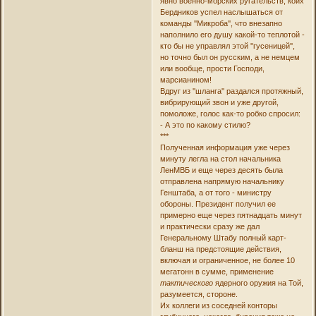
явно военно-морских ругательств, коих
Бердников успел наслышаться от
команды ''Микроба'', что внезапно
наполнило его душу какой-то теплотой -
кто бы не управлял этой ''гусеницей'',
но точно был он русским, а не немцем
или вообще, прости Господи,
марсианином!
Вдруг из ''шланга'' раздался протяжный,
вибрирующий звон и уже другой,
помоложе, голос как-то робко спросил:
- А это по какому стилю?
***
Полученная информация уже через
минуту легла на стол начальника
ЛенМВБ и еще через десять была
отправлена напрямую начальнику
Генштаба, а от того - министру
обороны. Президент получил ее
примерно еще через пятнадцать минут
и практически сразу же дал
Генеральному Штабу полный карт-
бланш на предстоящие действия,
включая и ограниченное, не более 10
мегатонн в сумме, применение
тактического
ядерного оружия на Той,
разумеется, стороне.
Их коллеги из соседней конторы