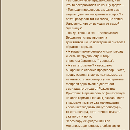
чем сверху, если предположить, что
кто-то вскарабкался на крышу форта...
- Господин профессор, а можно вам
задать один, но нескромный вопрос? -
опять раздался тот же голос, но теперь
было ясно, что он исходит от самой
''гусеницы''.
- Да-да, конечно же... - забормотал
Бердников, стыдливо пряча
действительно не взведенный пистолет
обратно в карман.
- А тогда - какое сегодня число, месяц
и, если не трудно, еще и год? -
спросила баритоном ''гусеница''.
- А вам это зачем? - несколько
ошарашено спросил профессор, - хотя,
прошу извинить меня, незнакомец, за
неучтивость, но сегодня у нас девятое
февраля одна тысяча девятьсот
семнадцатого года от Рождества
Христова! А время сейчас (он взглянул
на свои карманные часы, оказавшиеся
в кармане пальто) уже одиннадцать
часов шестнадцать минут пополудни,
то есть вечера, хотя, точнее сказать,
уже по сути ночи.
Через пару секунд тишины от
механизма донеслись слабые звуки