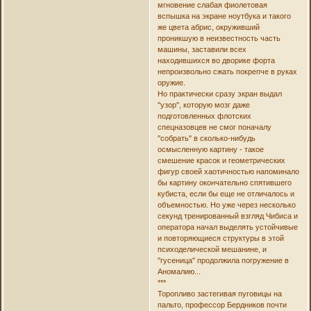
мгновение слабая фиолетовая
вспышка на экране ноутбука и такого
же цвета абрис, окруживший
проникшую в неизвестность часть
машины, заставили всех
находившихся во дворике форта
непроизвольно сжать покрепче в руках
оружие.
Но практически сразу экран выдал
''узор'', которую мозг даже
подготовленных флотских
спецназовцев не смог поначалу
''собрать'' в сколько-нибудь
осмысленную картину - такое
смешение красок и геометрических
фигур своей хаотичностью напоминало
бы картину окончательно спятившего
кубиста, если бы еще не отличалось и
объемностью. Но уже через несколько
секунд тренированный взгляд Чибиса и
оператора начал выделять устойчивые
и повторяющиеся структуры в этой
психоделической мешанине, и
''гусеница'' продолжила погружение в
Аномалию...
***
Торопливо застегивая пуговицы на
пальто, профессор Бердников почти