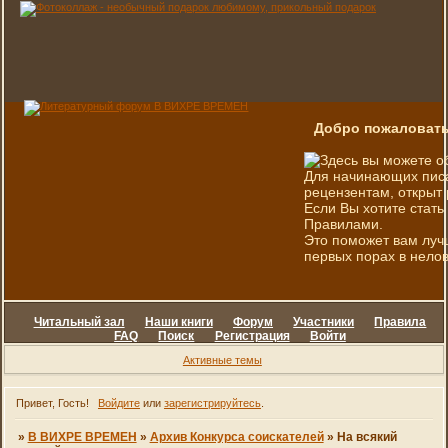
Добро пожаловать
Здесь вы можете о
Для начинающих писа
рецензентам, открыт 
Если Вы хотите стать
Правилами.
Это поможет вам луч
первых порах в нелов
Читальный зал
Наши книги
Форум
Участники
Правила
FAQ
Поиск
Регистрация
Войти
Активные темы
Привет, Гость!
Войдите
или
зарегистрируйтесь
.
»
В ВИХРЕ ВРЕМЕН
»
Архив Конкурса соискателей
»
На всякий