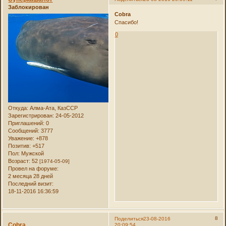
Заблокирован
Cobra
Спасибо!
0
Откуда:
Алма-Ата, КазССР
Зарегистрирован
: 24-05-2012
Приглашений:
0
Сообщений:
3777
Уважение:
+878
Позитив:
+517
Пол:
Мужской
Возраст:
52
[1974-05-09]
Провел на форуме:
2 месяца 28 дней
Последний визит:
18-11-2016 16:36:59
8
Поделиться
23-08-2016
Cobra
20:09:54