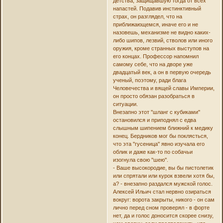
детства, защищавшую тогда от всех
напастей. Подавив инстинктивный
страх, он разглядел, что на
приближающемся, иначе его и не
назовешь, механизме не видно каких-
либо шипов, лезвий, стволов или иного
оружия, кроме странных выступов на
его концах. Профессор напомнил
самому себе, что на дворе уже
двадцатый век, а он в первую очередь
ученый, поэтому, ради блага
Человечества и вящей славы Империи,
он просто обязан разобраться в
ситуации.
Внезапно этот ''шланг с кубиками''
остановился и приподнял с едва
слышным шипением ближний к медику
конец. Бердников мог бы поклясться,
что эта ''гусеница'' явно изучала его
облик и даже как-то по собачьи
изогнула свою ''шею''.
- Ваше высокородие, вы бы пистолетик
или спрятали или курок взвели хотя бы,
а? - внезапно раздался мужской голос.
Алексей Ильич стал нервно озираться
вокруг: ворота закрыты, никого - он сам
лично перед сном проверял - в форте
нет, да и голос доносится скорее снизу,