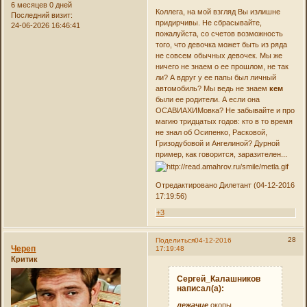
6 месяцев 0 дней
Коллега, на мой взгляд Вы излишне
Последний визит:
придирчивы. Не сбрасывайте,
24-06-2026 16:46:41
пожалуйста, со счетов возможность
того, что девочка может быть из ряда
не совсем обычных девочек. Мы же
ничего не знаем о ее прошлом, не так
ли? А вдруг у ее папы был личный
автомобиль? Мы ведь не знаем
кем
были ее родители. А если она
ОСАВИАХИМовка? Не забывайте и про
магию тридцатых годов: кто в то время
не знал об Осипенко, Расковой,
Гризодубовой и Ангелиной? Дурной
пример, как говорится, заразителен...
Отредактировано Дилетант (04-12-2016
17:19:56)
+3
28
Поделиться
04-12-2016
Череп
17:19:48
Критик
Сергей_Калашников
написал(а):
лежачие
окопы