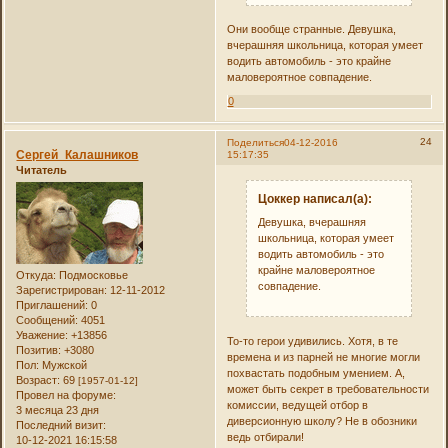
Они вообще странные. Девушка,
вчерашняя школьница, которая умеет
водить автомобиль - это крайне
маловероятное совпадение.
0
24
Поделиться
04-12-2016
Сергей_Калашников
15:17:35
Читатель
Цоккер написал(а):
Девушка, вчерашняя
школьница, которая умеет
водить автомобиль - это
крайне маловероятное
Откуда:
Подмосковье
совпадение.
Зарегистрирован
: 12-11-2012
Приглашений:
0
Сообщений:
4051
Уважение:
+13856
То-то герои удивились. Хотя, в те
Позитив:
+3080
времена и из парней не многие могли
Пол:
Мужской
похвастать подобным умением. А,
Возраст:
69
[1957-01-12]
может быть секрет в требовательности
Провел на форуме:
комиссии, ведущей отбор в
3 месяца 23 дня
диверсионную школу? Не в обозники
Последний визит:
ведь отбирали!
10-12-2021 16:15:58