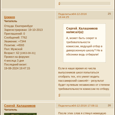
0
25
Поделиться
04-12-2016
Цоккер
16:44:25
Читатель
Откуда:
Екатеринбург
Сергей_Калашников
Зарегистрирован
: 19-10-2013
написал(а):
Приглашений:
0
Сообщений:
7762
А, может быть секрет в
Уважение:
+7344
требовательности
Позитив:
+4593
комиссии, ведущей отбор в
Пол:
Мужской
диверсионную школу? Не в
Возраст:
62
[1963-08-31]
обозники ведь отбирали!
Провел на форуме:
4 месяца 3 дня
Последний визит:
19-08-2024 19:47:15
Если в наше время из числа
выпускников школ попытаться
отобрать тех, кто умеет водить
пассажирский самолёт - результат
будет нулевым независимо от степени
требовательности комиссии по отбору.
0
Сергей_Калашников
26
Поделиться
04-12-2016 17:08:11
Читатель
После этих слов я стянул немецкую