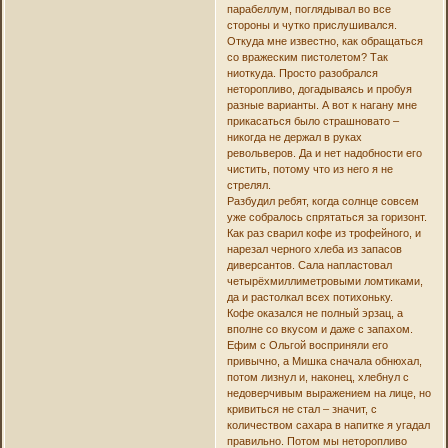
парабеллум, поглядывал во все
стороны и чутко прислушивался.
Откуда мне известно, как обращаться
со вражеским пистолетом? Так
ниоткуда. Просто разобрался
неторопливо, догадываясь и пробуя
разные варианты. А вот к нагану мне
прикасаться было страшновато –
никогда не держал в руках
револьверов. Да и нет надобности его
чистить, потому что из него я не
стрелял.
Разбудил ребят, когда солнце совсем
уже собралось спрятаться за горизонт.
Как раз сварил кофе из трофейного, и
нарезал черного хлеба из запасов
диверсантов. Сала напластовал
четырёхмиллиметровыми ломтиками,
да и растолкал всех потихоньку.
Кофе оказался не полный эрзац, а
вполне со вкусом и даже с запахом.
Ефим с Ольгой восприняли его
привычно, а Мишка сначала обнюхал,
потом лизнул и, наконец, хлебнул с
недоверчивым выражением на лице, но
кривиться не стал – значит, с
количеством сахара в напитке я угадал
правильно. Потом мы неторопливо