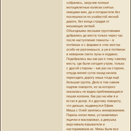
собрались, загрузив полные
мотоциклетные коляски снятых
немцами мин, да и потарахтели без
поспешности по ухабистой лесной
дороге, без конца страдая от
мешающих ветвей.
Объездными лесными грунтовками
добрались до места только через час
после наступления темноты – в
потёмках и с фарами в этих местах
особо не разгонишься, а уж в потёмках
в неверном свете луны и подавно.
Подобрались мы как раз к тому самому
месту, где были сегодня утром, только
с другой стороны – как раз на стороне,
откуда менее суток назад начала
переходить дорогу наша тогда ещё
большая группа. Дело в том самом
подлом повороте, из-за которого
оказалась не видна приближающаяся
пешая колонна. Как раз на нём я и
встал в дозор. А к другому повороту,
что дальше, выдвинулся Ефим.
Миша с Олей занялись минированием.
Парень копал ямки, устанавливал
ящички и маскировал, а девушка
вкручивала взрыватели и
настораживала их. Мины были все