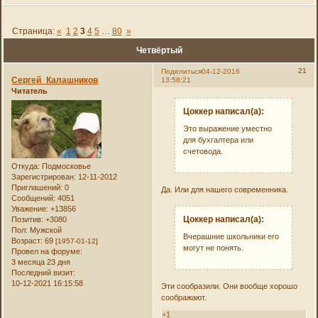
Страница:
«
1
2
3
4
5
…
80
»
Четвёртый
21
Поделиться
04-12-2016
Сергей_Калашников
13:58:21
Читатель
Цоккер написал(а):
Это выражение уместно
для бухгалтера или
счетовода.
Откуда:
Подмосковье
Зарегистрирован
: 12-11-2012
Приглашений:
0
Да. Или для нашего современника.
Сообщений:
4051
Уважение:
+13856
Цоккер написал(а):
Позитив:
+3080
Пол:
Мужской
Вчерашние школьники его
Возраст:
69
[1957-01-12]
могут не понять.
Провел на форуме:
3 месяца 23 дня
Последний визит:
10-12-2021 16:15:58
Эти сообразили. Они вообще хорошо
соображают.
+1