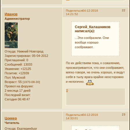
22
Поделиться
04-12-2016
Иванов
14:21:52
Администратор
Сергей_Калашников
написал(а):
...Эти сообразили. Они
вообще хорошо
соображают.
Откуда:
Нижний Новгород
Зарегистрирован
: 05-04-2012
Приглашений:
0
По их действиям пока, к сожалению,
Сообщений:
13033
просматривается, что они соображают,
Уважение:
+12125
мягко говоря, не очень хорошо, и ведут
Позитив:
+12939
себя в тылу врага крайне неосторожно
Пол:
Мужской
и нелогично.
Возраст:
55
[1970-08-30]
Провел на форуме:
0
2 месяца 17 дней
Последний визит:
Сегодня 06:48:47
23
Поделиться
04-12-2016
Цоккер
14:33:01
Читатель
Откуда:
Екатеринбург