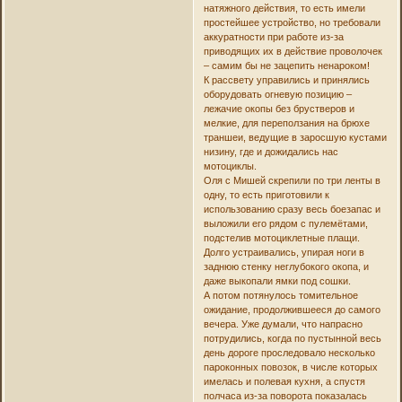
натяжного действия, то есть имели
простейшее устройство, но требовали
аккуратности при работе из-за
приводящих их в действие проволочек
– самим бы не зацепить ненароком!
К рассвету управились и принялись
оборудовать огневую позицию –
лежачие окопы без брустверов и
мелкие, для переползания на брюхе
траншеи, ведущие в заросшую кустами
низину, где и дожидались нас
мотоциклы.
Оля с Мишей скрепили по три ленты в
одну, то есть приготовили к
использованию сразу весь боезапас и
выложили его рядом с пулемётами,
подстелив мотоциклетные плащи.
Долго устраивались, упирая ноги в
заднюю стенку неглубокого окопа, и
даже выкопали ямки под сошки.
А потом потянулось томительное
ожидание, продолжившееся до самого
вечера. Уже думали, что напрасно
потрудились, когда по пустынной весь
день дороге проследовало несколько
пароконных повозок, в числе которых
имелась и полевая кухня, а спустя
полчаса из-за поворота показалась