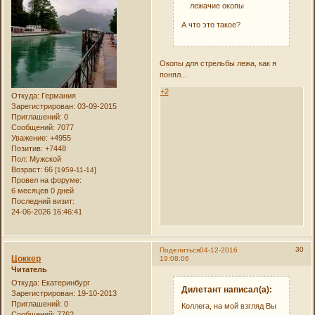
лежачие окопы
А что это такое?
Окопы для стрельбы лежа, как я
понял...
+2
Откуда:
Германия
Зарегистрирован
: 03-09-2015
Приглашений:
0
Сообщений:
7077
Уважение:
+4955
Позитив:
+7448
Пол:
Мужской
Возраст:
66
[1959-11-14]
Провел на форуме:
6 месяцев 0 дней
Последний визит:
24-06-2026 16:46:41
30
Поделиться
04-12-2016
Цоккер
19:08:06
Читатель
Откуда:
Екатеринбург
Дилетант написал(а):
Зарегистрирован
: 19-10-2013
Приглашений:
0
Коллега, на мой взгляд Вы
Сообщений:
7762