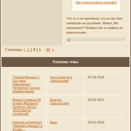
http://read.amahrov.ru/smile/metla.gif
Что-то я не припомню, кто из них был
шофёром на грузовике. Может, Вы
напомните? Профессия-то нифига не
романтичная...
+1
Страница:
«
1
2
3
4
5
…
80
»
Похожие темы
"Новый Михаил-2:
Хиты Конкурса
07-03-2018
Государь
соискателей
Революции".
Четвертая тысяча
комментариев
Время столицы(Не
Конкурс
18-01-2021
отдали Москвы!)/
соискателей
Питер из 2012 в
1812/Свиток
четвёртый
Смотрю четвертого
Кино
29-01-2019
"крепкого орешка" и
бухаю ...