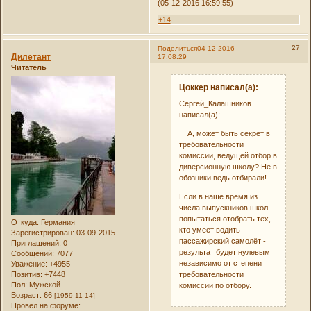
(05-12-2016 16:59:55)
+14
27
Поделиться
04-12-2016
Дилетант
17:08:29
Читатель
Цоккер написал(а):
Сергей_Калашников
написал(а):
А, может быть секрет в
требовательности
комиссии, ведущей отбор в
диверсионную школу? Не в
обозники ведь отбирали!
Если в наше время из
числа выпускников школ
попытаться отобрать тех,
Откуда:
Германия
кто умеет водить
Зарегистрирован
: 03-09-2015
пассажирский самолёт -
Приглашений:
0
результат будет нулевым
Сообщений:
7077
независимо от степени
Уважение:
+4955
требовательности
Позитив:
+7448
Пол:
Мужской
комиссии по отбору.
Возраст:
66
[1959-11-14]
Провел на форуме: