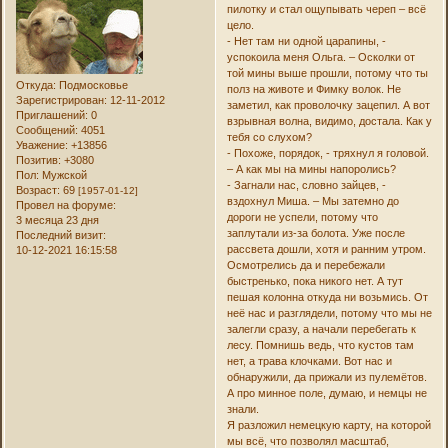
пилотку и стал ощупывать череп – всё
цело.
- Нет там ни одной царапины, -
успокоила меня Ольга. – Осколки от
той мины выше прошли, потому что ты
Откуда:
Подмосковье
полз на животе и Фимку волок. Не
Зарегистрирован
: 12-11-2012
заметил, как проволочку зацепил. А вот
Приглашений:
0
взрывная волна, видимо, достала. Как у
Сообщений:
4051
тебя со слухом?
Уважение:
+13856
- Похоже, порядок, - тряхнул я головой.
Позитив:
+3080
– А как мы на мины напоролись?
Пол:
Мужской
- Загнали нас, словно зайцев, -
Возраст:
69
[1957-01-12]
вздохнул Миша. – Мы затемно до
Провел на форуме:
дороги не успели, потому что
3 месяца 23 дня
заплутали из-за болота. Уже после
Последний визит:
рассвета дошли, хотя и ранним утром.
10-12-2021 16:15:58
Осмотрелись да и перебежали
быстренько, пока никого нет. А тут
пешая колонна откуда ни возьмись. От
неё нас и разглядели, потому что мы не
залегли сразу, а начали перебегать к
лесу. Помнишь ведь, что кустов там
нет, а трава клочками. Вот нас и
обнаружили, да прижали из пулемётов.
А про минное поле, думаю, и немцы не
знали.
Я разложил немецкую карту, на которой
мы всё, что позволял масштаб,