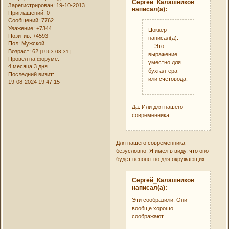
Сергей_Калашников
Зарегистрирован
: 19-10-2013
написал(а):
Приглашений:
0
Сообщений:
7762
Уважение:
+7344
Цоккер
Позитив:
+4593
написал(а):
Пол:
Мужской
Это
Возраст:
62
[1963-08-31]
выражение
Провел на форуме:
уместно для
4 месяца 3 дня
бухгалтера
Последний визит:
или счетовода.
19-08-2024 19:47:15
Да. Или для нашего
современника.
Для нашего современника -
безусловно. Я имел в виду, что оно
будет непонятно для окружающих.
Сергей_Калашников
написал(а):
Эти сообразили. Они
вообще хорошо
соображают.