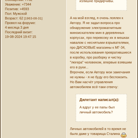
излишне придирчивы.
Уважение:
+7344
Позитив:
+4593
Пол:
Мужской
А на мой взгляд, я очень лоялен к
Возраст:
62
[1963-08-31]
Автору. Я не задал вопроса про
Провел на форуме:
4 месяца 3 дня
обнаружение электромагнитным
Последний визит:
миноискателем мин в деревянных
19-08-2024 19:47:15
корпусах, про перевозку их в мешках
навалом с неснятыми взрывателями,
про ДИСКОВЫЕ магазины к МГ-34,
после использования превратившиеся
в коробку, про разборку и чистку
"люгера" человеком, впервые взявшим
его в руки...
Впрочем, если Автору мои замечания
не нужны - я не буду его беспокоить.
Но Вам насчёт управления
автомобилем всё-таки отвечу:
Дилетант написал(а):
А вдруг у ее папы был
личный автомобиль?
Личных автомобилей в то время не
было даже у товарища Сталина