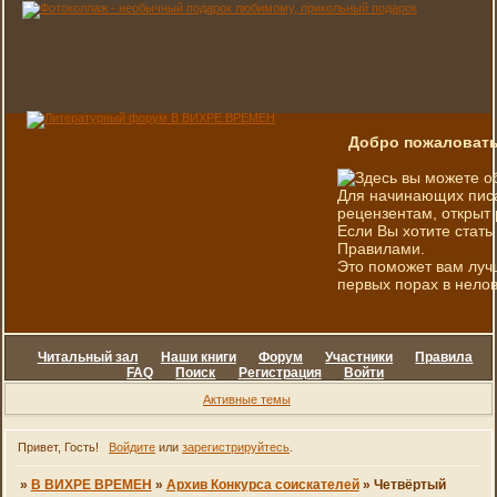
Добро пожаловать
Здесь вы можете о
Для начинающих писа
рецензентам, открыт 
Если Вы хотите стать
Правилами.
Это поможет вам луч
первых порах в нелов
Читальный зал
Наши книги
Форум
Участники
Правила
FAQ
Поиск
Регистрация
Войти
Активные темы
Привет, Гость!
Войдите
или
зарегистрируйтесь
.
»
В ВИХРЕ ВРЕМЕН
»
Архив Конкурса соискателей
»
Четвёртый