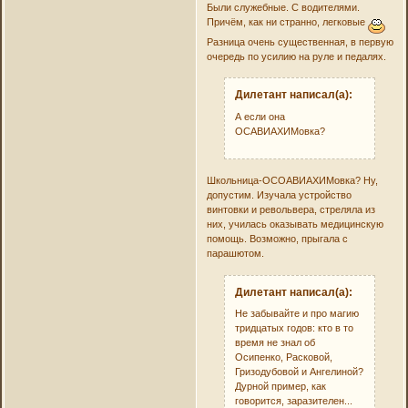
Были служебные. С водителями.
Причём, как ни странно, легковые
Разница очень существенная, в первую
очередь по усилию на руле и педалях.
Дилетант написал(а):
А если она
ОСАВИАХИМовка?
Школьница-ОСОАВИАХИМовка? Ну,
допустим. Изучала устройство
винтовки и револьвера, стреляла из
них, училась оказывать медицинскую
помощь. Возможно, прыгала с
парашютом.
Дилетант написал(а):
Не забывайте и про магию
тридцатых годов: кто в то
время не знал об
Осипенко, Расковой,
Гризодубовой и Ангелиной?
Дурной пример, как
говорится, заразителен...