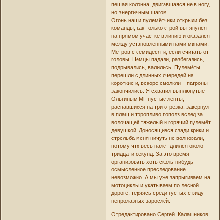
пешая колонна, двигавшаяся не в ногу,
но энергичным шагом.
Огонь наши пулемётчики открыли без
команды, как только строй вытянулся
на прямом участке в линию и оказался
между установленными нами минами.
Метров с семидесяти, если считать от
головы. Немцы падали, разбегались,
подрывались, валились. Пулемёты
перешли с длинных очередей на
короткие и, вскоре смолкли – патроны
закончились. Я схватил выплюнутые
Ольгиным МГ пустые ленты,
распавшиеся на три отрезка, завернул
в плащ и торопливо пополз вслед за
волочащей тяжелый и горячий пулемёт
девушкой. Доносящиеся сзади крики и
стрельба меня ничуть не волновали,
потому что весь налет длился около
тридцати секунд. За это время
организовать хоть сколь-нибудь
осмысленное преследование
невозможно. А мы уже запрыгиваем на
мотоциклы и укатываем по лесной
дороге, теряясь среди густых с виду
непролазных зарослей.
Отредактировано Сергей_Калашников