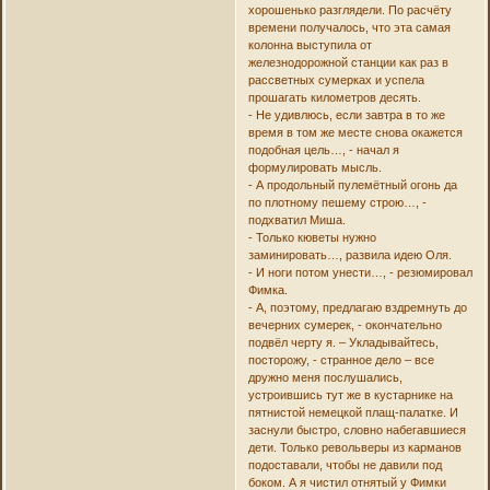
хорошенько разглядели. По расчёту
времени получалось, что эта самая
колонна выступила от
железнодорожной станции как раз в
рассветных сумерках и успела
прошагать километров десять.
- Не удивлюсь, если завтра в то же
время в том же месте снова окажется
подобная цель…, - начал я
формулировать мысль.
- А продольный пулемётный огонь да
по плотному пешему строю…, -
подхватил Миша.
- Только кюветы нужно
заминировать…, развила идею Оля.
- И ноги потом унести…, - резюмировал
Фимка.
- А, поэтому, предлагаю вздремнуть до
вечерних сумерек, - окончательно
подвёл черту я. – Укладывайтесь,
посторожу, - странное дело – все
дружно меня послушались,
устроившись тут же в кустарнике на
пятнистой немецкой плащ-палатке. И
заснули быстро, словно набегавшиеся
дети. Только револьверы из карманов
подоставали, чтобы не давили под
боком. А я чистил отнятый у Фимки