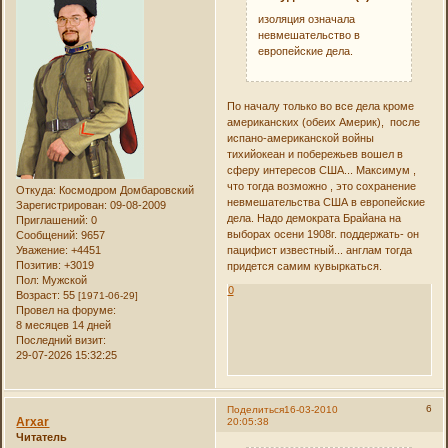
изоляция означала
невмешательство в
европейские дела.
По началу только во все дела кроме
американских (обеих Америк), после
испано-американской войны
тихийокеан и побережьев вошел в
сферу интересов США... Максимум ,
что тогда возможно , это сохранение
Откуда:
Космодром Домбаровский
невмешательства США в европейские
Зарегистрирован
: 09-08-2009
дела. Надо демократа Брайана на
Приглашений:
0
выборах осени 1908г. поддержать- он
Сообщений:
9657
пацифист известный... англам тогда
Уважение:
+4451
Позитив:
+3019
придется самим кувыркаться.
Пол:
Мужской
0
Возраст:
55
[1971-06-29]
Провел на форуме:
8 месяцев 14 дней
Последний визит:
29-07-2026 15:32:25
6
Поделиться
16-03-2010
Arxar
20:05:38
Читатель