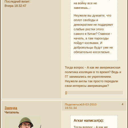
Последний визит:
на войну все не
Вчера 18:32:47
завезешь...
Неужели вы думаете, что
оплот свободы и
демократиии не поддержит
слабые ростки этого
самого в Китае? Главное -
начать, а там пароходы
пойдут косяками. И
добровольцы будут уже не
обязательно косоглазые.
Тогда вопрос - А как же американская
политика изоляции в то время? Ведь и
ГГ занимались ее укреплением.
Неужели англы так просто передали
свои интересы американцам?
0
4
Поделиться
16-03-2010
Зануда
16:51:34
Читатель
Arxar написал(а):
Тогда вопрос - А как же