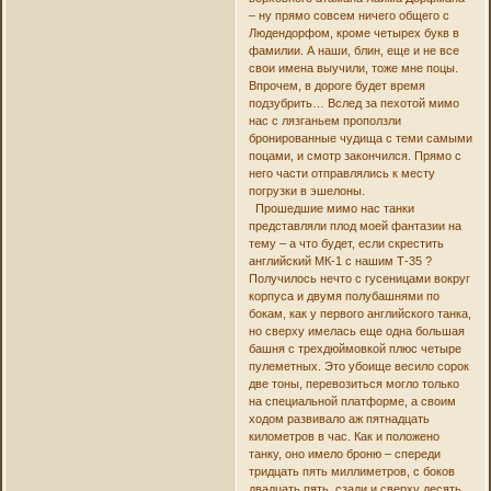
– ну прямо совсем ничего общего с
Людендорфом, кроме четырех букв в
фамилии. А наши, блин, еще и не все
свои имена выучили, тоже мне поцы.
Впрочем, в дороге будет время
подзубрить… Вслед за пехотой мимо
нас с лязганьем проползли
бронированные чудища с теми самыми
поцами, и смотр закончился. Прямо с
него части отправлялись к месту
погрузки в эшелоны.
Прошедшие мимо нас танки
представляли плод моей фантазии на
тему – а что будет, если скрестить
английский МК-1 с нашим Т-35 ?
Получилось нечто с гусеницами вокруг
корпуса и двумя полубашнями по
бокам, как у первого английского танка,
но сверху имелась еще одна большая
башня с трехдюймовкой плюс четыре
пулеметных. Это убоище весило сорок
две тоны, перевозиться могло только
на специальной платформе, а своим
ходом развивало аж пятнадцать
километров в час. Как и положено
танку, оно имело броню – спереди
тридцать пять миллиметров, с боков
двадцать пять, сзади и сверху десять.