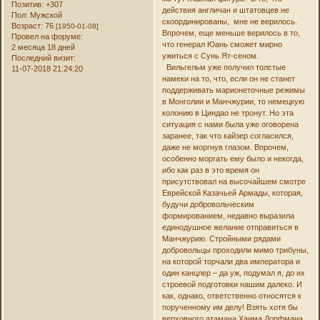
Позитив:
+307
действия англичан и штатовцев не
Пол:
Мужской
скоординированы, мне не верилось.
Возраст:
76
[1950-01-08]
Впрочем, еще меньше верилось в то,
Провел на форуме:
что генерал Юань сможет мирно
2 месяца 18 дней
ужиться с Сунь Ят-сеном.
Последний визит:
Вильгельм уже получил толстые
11-07-2018 21:24:20
намеки на то, что, если он не станет
поддерживать марионеточные режимы
в Монголии и Манчжурии, то немецкую
колонию в Циндао не тронут. Но эта
ситуация с нами была уже оговорена
заранее, так что кайзер согласился,
даже не моргнув глазом. Впрочем,
особенно моргать ему было и некогда,
ибо как раз в это время он
присутствовал на высочайшем смотре
Еврейской Казачьей Армады, которая,
будучи добровольческим
формированием, недавно выразила
единодушное желание отправиться в
Манчжурию. Стройными рядами
добровольцы проходили мимо трибуны,
на которой торчали два императора и
один канцлер – да уж, подумал я, до их
строевой подготовки нашим далеко. И
как, однако, ответственно относятся к
порученному им делу! Взять хотя бы
верховного атамана Хаима Дорфмана