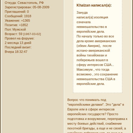
Откуда:
Севастополь, РФ
Khalzan написал(а):
Зарегистрирован
: 05-08-2009
Приглашений:
0
Зануда
Сообщений:
1918
написал(а):изоляция
Уважение:
+1365
означала
Позитив:
+1852
невмешательство в
Пол:
Мужской
европейские дела.
Возраст:
59
[1967-03-02]
По началу только во все
Провел на форуме:
дела кроме американских
2 месяца 13 дней
(обеих Америк), после
Последний визит:
испано-американской
Вчера 18:32:47
войны тихийокеан и
побережьев вошел в
сферу интересов США...
Максимум , что тогда
возможно , это сохранение
невмешательства США в
европейские дела.
Вопрос что понимать под
"европейскими делами". Это "дела" в
Европе или в сфере интересов
европейских государств? Просто
подготовка и вооружение, переправка к
месту боевых действий, снабжение
пехотной бригады, а еще и не своей, а