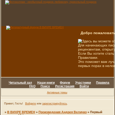
Добро пожаловать
Здесь вы можете о
Для начинающих писа
рецензентам, открыт 
Если Вы хотите стать
Правилами.
Это поможет вам луч
первых порах в нелов
Читальный зал
Наши книги
Форум
Участники
Правила
FAQ
Поиск
Регистрация
Войти
Активные темы
Привет, Гость!
Войдите
или
зарегистрируйтесь
.
»
В ВИХРЕ ВРЕМЕН
»
Произведения Андрея Величко
»
Первый