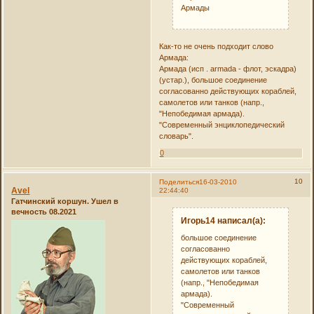
Армады
Как-то не очень подходит слово
Армада:
Армада (исп . armada - флот, эскадра)
(устар.), большое соединение
согласованно действующих кораблей,
самолетов или танков (напр.,
"Непобедимая армада).
"Современный энциклопедический
словарь".
0
10
Поделиться
16-03-2010
Avel
22:44:40
Гатчинский коршун. Ушел в
вечность 08.2021
Игорь14 написал(а):
большое соединение
согласованно
действующих кораблей,
самолетов или танков
(напр., "Непобедимая
армада).
"Современный