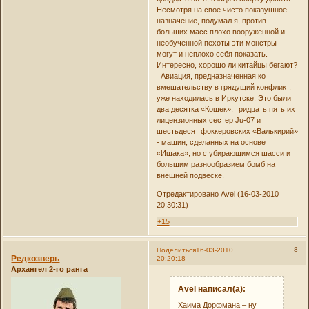
Несмотря на свое чисто показушное
назначение, подумал я, против
больших масс плохо вооруженной и
необученной пехоты эти монстры
могут и неплохо себя показать.
Интересно, хорошо ли китайцы бегают?
Авиация, предназначенная ко
вмешательству в грядущий конфликт,
уже находилась в Иркутске. Это были
два десятка «Кошек», тридцать пять их
лицензионных сестер Ju-07 и
шестьдесят фоккеровских «Валькирий»
- машин, сделанных на основе
«Ишака», но с убирающимся шасси и
большим разнообразием бомб на
внешней подвеске.
Отредактировано Avel (16-03-2010
20:30:31)
+15
8
Поделиться
16-03-2010
Редкозверь
20:20:18
Архангел 2-го ранга
Avel написал(а):
Хаима Дорфмана – ну