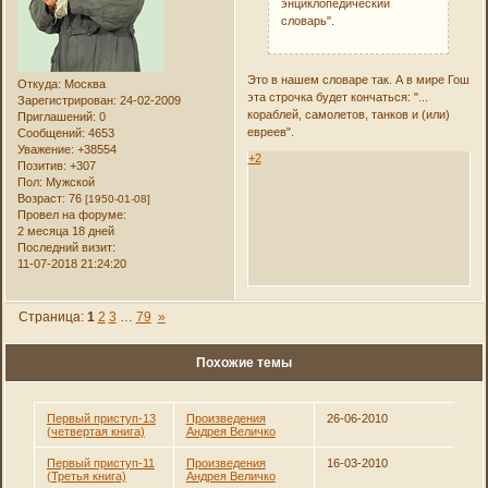
энциклопедический
словарь".
Это в нашем словаре так. А в мире Гош
Откуда:
Москва
эта строчка будет кончаться: "...
Зарегистрирован
: 24-02-2009
кораблей, самолетов, танков и (или)
Приглашений:
0
евреев".
Сообщений:
4653
Уважение:
+38554
+2
Позитив:
+307
Пол:
Мужской
Возраст:
76
[1950-01-08]
Провел на форуме:
2 месяца 18 дней
Последний визит:
11-07-2018 21:24:20
Страница:
1
2
3
…
79
»
Похожие темы
Первый приступ-13
Произведения
26-06-2010
(четвертая книга)
Андрея Величко
Первый приступ-11
Произведения
16-03-2010
(Третья книга)
Андрея Величко