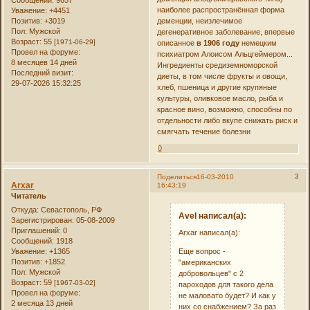
наиболее распространённая форма
Уважение:
+4451
Позитив:
+3019
деменции, неизлечимое
Пол:
Мужской
дегенеративное заболевание, впервые
Возраст:
55
[1971-06-29]
описанное
в 1906 году
немецким
Провел на форуме:
психиатром Алоисом Альцгеймером...
8 месяцев 14 дней
Ингредиенты средиземноморской
Последний визит:
диеты, в том числе фрукты и овощи,
29-07-2026 15:32:25
хлеб, пшеница и другие крупяные
культуры, оливковое масло, рыба и
красное вино, возможно, способны по
отдельности либо вкупе снижать риск и
смягчать течение болезни
0
3
Поделиться
16-03-2010
Arxar
16:43:19
Читатель
Откуда:
Севастополь, РФ
Avel написал(а):
Зарегистрирован
: 05-08-2009
Приглашений:
0
Arxar написал(а):
Сообщений:
1918
Еще вопрос -
Уважение:
+1365
Позитив:
+1852
"американских
Пол:
Мужской
добровольцев" с 2
Возраст:
59
[1967-03-02]
пароходов для такого дела
Провел на форуме:
не маловато будет? И как у
2 месяца 13 дней
них со снабжением? За раз