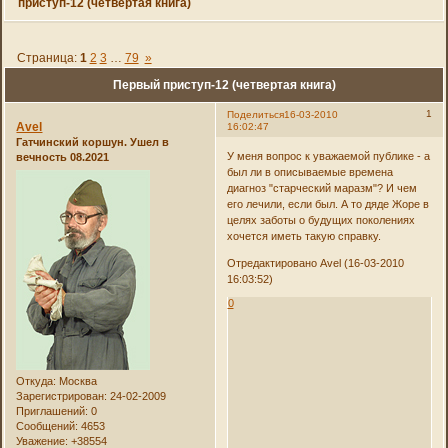
приступ-12 (четвертая книга)
Страница:
1
2
3
…
79
»
Первый приступ-12 (четвертая книга)
1
Поделиться
16-03-2010
Avel
16:02:47
Гатчинский коршун. Ушел в
У меня вопрос к уважаемой публике - а
вечность 08.2021
был ли в описываемые времена
диагноз "старческий маразм"? И чем
его лечили, если был. А то дяде Жоре в
целях заботы о будущих поколениях
хочется иметь такую справку.
Отредактировано Avel (16-03-2010
16:03:52)
0
Откуда:
Москва
Зарегистрирован
: 24-02-2009
Приглашений:
0
Сообщений:
4653
Уважение:
+38554