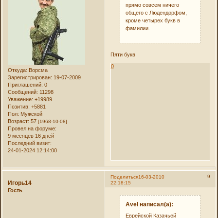
прямо совсем ничего
общего с Людендорфом,
кроме четырех букв в
фамилии.
Пяти букв
0
Откуда:
Ворсма
Зарегистрирован
: 19-07-2009
Приглашений:
0
Сообщений:
11298
Уважение:
+19989
Позитив:
+5881
Пол:
Мужской
Возраст:
57
[1968-10-08]
Провел на форуме:
9 месяцев 16 дней
Последний визит:
24-01-2024 12:14:00
9
Поделиться
16-03-2010
Игорь14
22:18:15
Гость
Avel написал(а):
Еврейской Казачьей