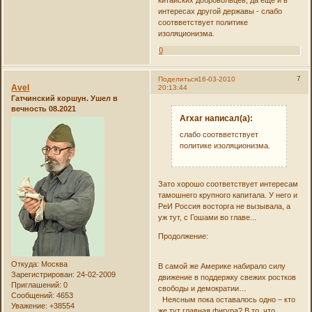
китайских добровольцев, да еще и в
интересах другой державы - слабо
соотвветствует политике
изоляционизма.
0
7
Поделиться
16-03-2010
Avel
20:13:44
Гатчинский коршун. Ушел в
вечность 08.2021
Arxar написал(а):
слабо соотвветствует
политике изоляционизма.
Зато хорошо соответствует интересам
тамошнего крупного капитала. У него и
РеИ Россия восторга не вызывала, а
уж тут, с Гошами во главе...
Продолжение:
Откуда:
Москва
В самой же Америке набирало силу
Зарегистрирован
: 24-02-2009
движение в поддержку свежих ростков
Приглашений:
0
свободы и демократии…
Сообщений:
4653
Неясным пока оставалось одно – кто
Уважение:
+38554
же тут главная фигура? В то, что