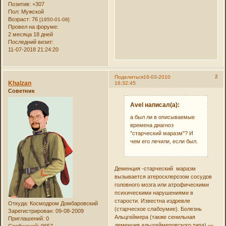
Позитив:
+307
Пол:
Мужской
Возраст:
76
[1950-01-08]
Провел на форуме:
2 месяца 18 дней
Последний визит:
11-07-2018 21:24:20
2
Поделиться
16-03-2010
Khalzan
16:32:45
Советник
Avel написал(а):
а был ли в описываемые
времена диагноз
"старческий маразм"? И
чем его лечили, если был.
Деменция -старческий маразм
вызывается атеросклерозом сосудов
головного мозга или атрофическими
психическими нарушениями в
старости. Известна издревле
Откуда:
Космодром Домбаровский
(старческое слабоумие). Болезнь
Зарегистрирован
: 09-08-2009
Альцгеймера (также сенильная
Приглашений:
0
деменция альцгеймеровского типа) —
Сообщений:
9657