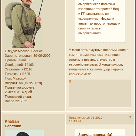
американская политика
изоляции в то время? Ведь
и ГГ занимались ее
укреплением. Неужели
англы так просто передали
свои интересы
американцам?
У меня есть смутные воспоминания о
Откуда:
Москва, Россия
том, что американская изоляция
Зарегистрирован
: 30-06-2009
означала невмешательство в
Приглашений:
0
европейские
дела. В конце концов,
Сообщений:
14163
вмешивался же коммодор Перри в
Уважение:
+12110
Позитив:
+11525
японские дела.
Пол:
Мужской
0
Возраст:
54
[1972-01-29]
Провел на форуме:
2 месяца 14 дней
Последний визит:
Вчера 22:55:21
5
Поделиться
16-03-2010
Khalzan
18:43:42
Советник
Зануда написал(а):