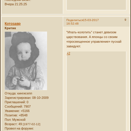
Вчера 21:25:25
9
Поделиться
15-03-2017
Котозавр
16:52:48
Критик
"Ипать-колотить" станет девизом
царствования. А японцы со своим
«просвещенное управление» пускай
завидуют.
+2
Откуда:
кингисепп
Зарегистрирован
: 08-10-2009
Приглашений:
0
Сообщений:
7907
Уважение:
+5166
Позитив:
+8548
Пол:
Мужской
Возраст:
49
[1977-02-12]
Провел на форуме: