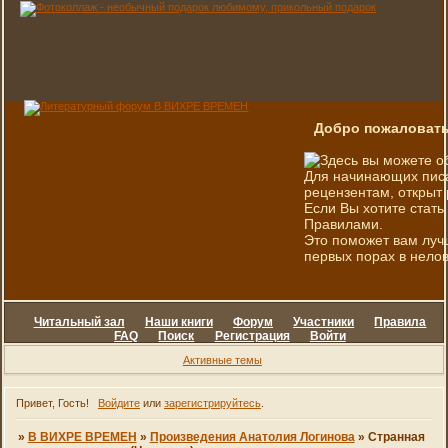
Добро пожаловать
Здесь вы можете о
Для начинающих писа
рецензентам, открыт 
Если Вы хотите стать
Правилами.
Это поможет вам луч
первых порах в нелов
Читальный зал
Наши книги
Форум
Участники
Правила
FAQ
Поиск
Регистрация
Войти
Активные темы
Привет, Гость!
Войдите
или
зарегистрируйтесь
.
»
В ВИХРЕ ВРЕМЕН
»
Произведения Анатолия Логинова
»
Странная