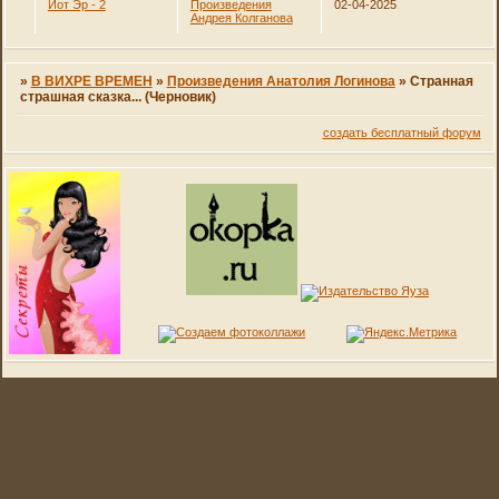
Йот Эр - 2
Произведения
02-04-2025
Андрея Колганова
»
В ВИХРЕ ВРЕМЕН
»
Произведения Анатолия Логинова
»
Странная
страшная сказка... (Черновик)
создать бесплатный форум