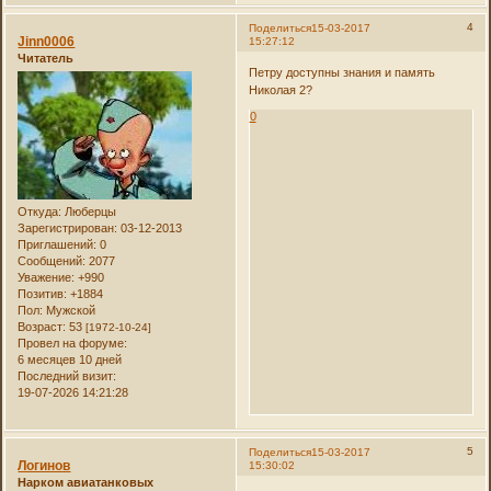
4
Поделиться
15-03-2017
Jinn0006
15:27:12
Читатель
Петру доступны знания и память
Николая 2?
0
Откуда:
Люберцы
Зарегистрирован
: 03-12-2013
Приглашений:
0
Сообщений:
2077
Уважение:
+990
Позитив:
+1884
Пол:
Мужской
Возраст:
53
[1972-10-24]
Провел на форуме:
6 месяцев 10 дней
Последний визит:
19-07-2026 14:21:28
5
Поделиться
15-03-2017
Логинов
15:30:02
Нарком авиатанковых