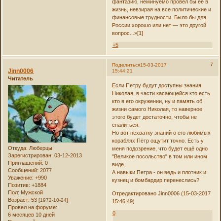
фантазию, неминуемо провел бы ее в
жизнь, невзирая на все политические и
финансовые трудности. Было бы для
России хорошо или нет — это другой
вопрос...»[1]
+5
7
Поделиться
15-03-2017
Jinn0006
15:44:21
Читатель
Если Петру будут доступны знания
Николая, в части касающейся кто есть
кто в его окружении, ну и память об
жизни самого Николая, то наверное
этого будет достаточно, чтобы не
спалиться.
Но вот нехватку знаний о его любимых
кораблях Пётр ощутит точно. Есть у
Откуда:
Люберцы
меня подозрение, что будет ещё одно
Зарегистрирован
: 03-12-2013
"Великое посольство" в том или ином
Приглашений:
0
виде.
Сообщений:
2077
А навыки Петра - он ведь и плотник и
Уважение:
+990
кузнец и бомбардир перенеслись?
Позитив:
+1884
Пол:
Мужской
Отредактировано Jinn0006 (15-03-2017
Возраст:
53
[1972-10-24]
15:46:49)
Провел на форуме:
0
6 месяцев 10 дней