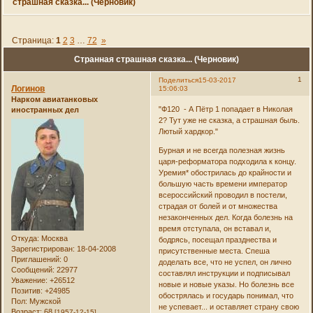
страшная сказка... (Черновик)
Страница:
1
2
3
…
72
»
Странная страшная сказка... (Черновик)
1
Поделиться
15-03-2017
Логинов
15:06:03
Нарком авиатанковых
"Ф120 - А Пётр 1 попадает в Николая
иностранных дел
2? Тут уже не сказка, а страшная быль.
Лютый хардкор."
Бурная и не всегда полезная жизнь
царя-реформатора подходила к концу.
Уремия* обострилась до крайности и
большую часть времени император
всероссийский проводил в постели,
страдая от болей и от множества
незаконченных дел. Когда болезнь на
время отступала, он вставал и,
Откуда:
Москва
бодрясь, посещал празднества и
Зарегистрирован
: 18-04-2008
присутственные места. Спеша
Приглашений:
0
доделать все, что не успел, он лично
Сообщений:
22977
составлял инструкции и подписывал
Уважение:
+26512
новые и новые указы. Но болезнь все
Позитив:
+24985
обострялась и государь понимал, что
Пол:
Мужской
не успевает... и оставляет страну свою
Возраст:
68
[1957-12-15]