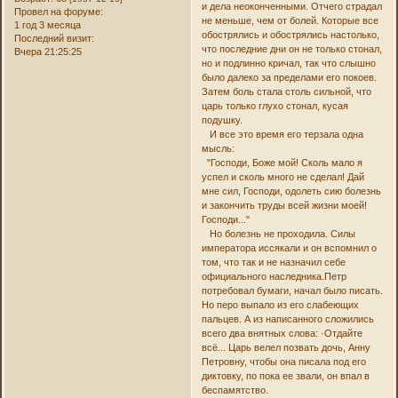
и дела неоконченными. Отчего страдал
Провел на форуме:
не меньше, чем от болей. Которые все
1 год 3 месяца
обострялись и обострялись настолько,
Последний визит:
что последние дни он не только стонал,
Вчера 21:25:25
но и подлинно кричал, так что слышно
было далеко за пределами его покоев.
Затем боль стала столь сильной, что
царь только глухо стонал, кусая
подушку.
И все это время его терзала одна
мысль:
"Господи, Боже мой! Сколь мало я
успел и сколь много не сделал! Дай
мне сил, Господи, одолеть сию болезнь
и закончить труды всей жизни моей!
Господи..."
Но болезнь не проходила. Силы
императора иссякали и он вспомнил о
том, что так и не назначил себе
официального наследника.Петр
потребовал бумаги, начал было писать.
Но перо выпало из его слабеющих
пальцев. А из написанного сложились
всего два внятных слова: ·Отдайте
всё... Царь велел позвать дочь, Анну
Петровну, чтобы она писала под его
диктовку, по пока ее звали, он впал в
беспамятство.