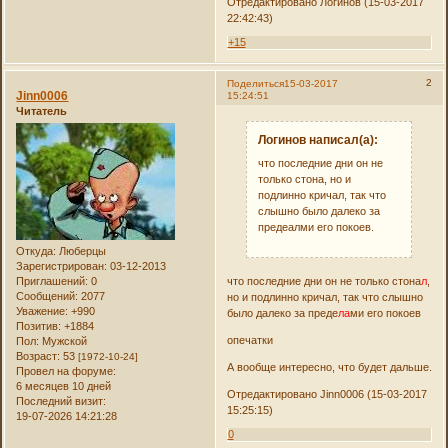
Отредактировано Логинов (15-03-2017
22:42:43)
+15
2
Поделиться
15-03-2017
Jinn0006
15:24:51
Читатель
Логинов написал(а):
что последние дни он не
только стона, но и
подлинно кричал, так что
слышно было далеко за
предеалми его покоев.
Откуда:
Люберцы
Зарегистрирован
: 03-12-2013
Приглашений:
0
что последние дни он не только стона
л
,
Сообщений:
2077
но и подлинно кричал, так что слышно
Уважение:
+990
было далеко за преде
ла
ми его покоев
Позитив:
+1884
опечатки
Пол:
Мужской
Возраст:
53
[1972-10-24]
А вообще интересно, что будет дальше.
Провел на форуме:
6 месяцев 10 дней
Отредактировано Jinn0006 (15-03-2017
Последний визит:
15:25:15)
19-07-2026 14:21:28
0