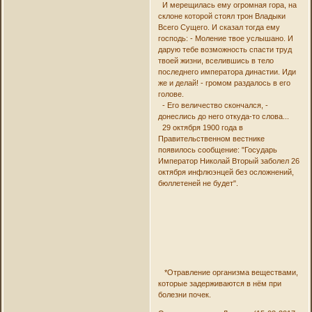
И мерещилась ему огромная гора, на
склоне которой стоял трон Владыки
Всего Сущего. И сказал тогда ему
господь: - Моление твое услышано. И
дарую тебе возможность спасти труд
твоей жизни, вселившись в тело
последнего императора династии. Иди
же и делай! - громом раздалось в его
голове.
- Его величество скончался, -
донеслись до него откуда-то слова...
29 октября 1900 года в
Правительственном вестнике
появилось сообщение: "Государь
Император Николай Вторый заболел 26
октября инфлюэнцей без осложнений,
бюллетеней не будет".
*Отравление организма веществами,
которые задерживаются в нём при
болезни почек.