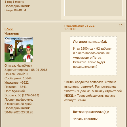
1 год 1 месяц
Последний визит:
Вчера 09:40:34
10
Поделиться
15-03-2017
Lokki
17:03:43
Читатель
Логинов написал(а):
Итак 1900 год - Н2 заболел
и в него попало сознание
умирающего Петра
Великого. Какие будут
Откуда:
Челябинск
предположения?
Зарегистрирован
: 08-01-2013
Приглашений:
0
Сообщений:
13644
Чистки среди гос.аппарата. Отмена
Уважение:
+3622
выкупных платежей. Госпрограмма
Позитив:
+3741
Пол:
Мужской
"Флот" и "Целина". бОшки у строителей
Возраст:
50
[1976-06-29]
КВЖД, и Транссиба должны начать
Провел на форуме:
отпадать сами.
8 месяцев 20 дней
Последний визит:
Котозавр написал(а):
30-07-2026 23:58:26
"Ипать-колотить"