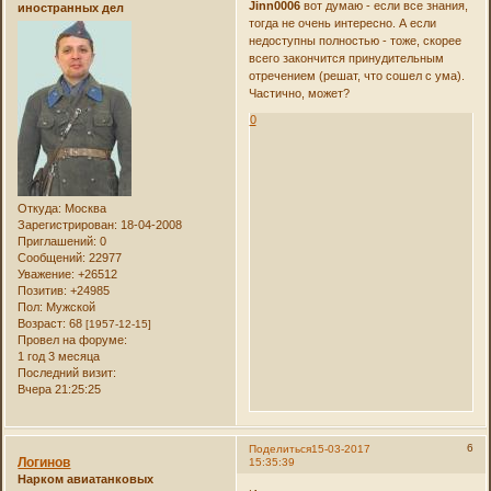
Jinn0006
вот думаю - если все знания,
иностранных дел
тогда не очень интересно. А если
недоступны полностью - тоже, скорее
всего закончится принудительным
отречением (решат, что сошел с ума).
Частично, может?
0
Откуда:
Москва
Зарегистрирован
: 18-04-2008
Приглашений:
0
Сообщений:
22977
Уважение:
+26512
Позитив:
+24985
Пол:
Мужской
Возраст:
68
[1957-12-15]
Провел на форуме:
1 год 3 месяца
Последний визит:
Вчера 21:25:25
6
Поделиться
15-03-2017
Логинов
15:35:39
Нарком авиатанковых