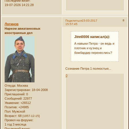
Последний визит:
19-07-2026 14:21:28
8
Поделиться
15-03-2017
Логинов
15:57:45
Нарком авиатанковых
иностранных дел
Jinn0006 написал(а):
А навыки Петра - он ведь и
плотник и кузнец и
бомбардир перенеслись?
Сознание Петра 1 полностью...
0
Откуда:
Москва
Зарегистрирован
: 18-04-2008
Приглашений:
0
Сообщений:
22977
Уважение:
+26512
Позитив:
+24985
Пол:
Мужской
Возраст:
68
[1957-12-15]
Провел на форуме:
1 год 3 месяца
Последний визит: