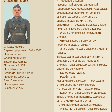
Интересное откопал:
иностранных дел
любопытный эпизод, описанный
генералом А.А. Мосоловым. «Однажды,
возвращаясь верхом по тропинке
высоко над шоссе из Учан-Су с
дивным видом на Ялту и ее
окрестности, государь высказал, как он
привязан к Южному берегу Крыма.
— Я бы хотел никогда не выезжать
отсюда.
— Что бы Вашему Величеству
перенести сюда столицу?
Откуда:
Москва
— Эта мысль не раз мелькала у меня в
Зарегистрирован
: 18-04-2008
голове.
Приглашений:
0
Вмешалась в разговор свита. Кто-то
Сообщений:
22977
возразил, это было бы тесно для
Уважение:
+26512
столицы: горы слишком близки к морю.
Позитив:
+24985
Другой не согласился:
Пол:
Мужской
— Где же будет Дума?
Возраст:
68
[1957-12-15]
— На Ай-Петри.
Провел на форуме:
1 год 3 месяца
Мы двинулись дальше — Государь и я
Последний визит:
с ним рядом по узкой дорожке.
Вчера 21:25:25
Император полушутя сказал мне:
— Конечно, это невозможно. Да и будь
здесь столица, я, вероятно, разлюбил
бы это место. Одни мечты...
Потом, помолчав, добавил, смеясь:
— А Ваш Петр Великий, возымев такую