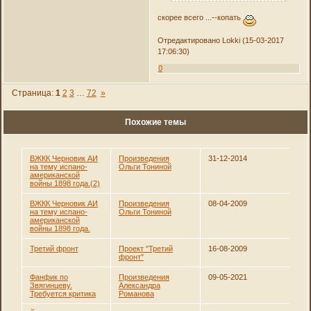
скорее всего ...--копать
Отредактировано Lokki (15-03-2017
17:06:30)
0
Страница:
1
2
3
…
72
»
Похожие темы
ВЖКК Черновик АИ
Произведения
31-12-2014
на тему испано-
Ольги Тониной
американской
войны 1898 года.(2)
ВЖКК Черновик АИ
Произведения
08-04-2009
на тему испано-
Ольги Тониной
американской
войны 1898 года.
Третий фронт
Проект "Третий
16-08-2009
фронт"
Фанфик по
Произведения
09-05-2021
Звягинцеву.
Александра
Требуется критика
Романова