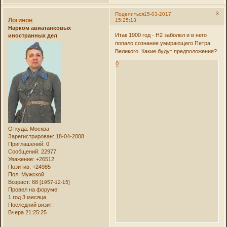
3
Поделиться
15-03-2017
Логинов
15:25:13
Нарком авиатанковых
Итак 1900 год - Н2 заболел и в него
иностранных дел
попало сознание умирающего Петра
Великого. Какие будут предположения?
0
Откуда:
Москва
Зарегистрирован
: 18-04-2008
Приглашений:
0
Сообщений:
22977
Уважение:
+26512
Позитив:
+24985
Пол:
Мужской
Возраст:
68
[1957-12-15]
Провел на форуме:
1 год 3 месяца
Последний визит:
Вчера 21:25:25