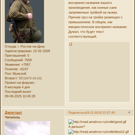
воспринял название вашего
произведения, как конные сани
запряженные тройкой на лыжах.
Причем груз на тройке размещен с
превышением. В общем, как
юмористическое воспринял название.
Думал, что будет текст
соответствующий.
+1
Откуда:
г. Ростов-на-Дону
Зарегистрирован
: 22-02-2009
Приглашений:
0
Сообщений:
7558
Уважение:
+7087
Позитив:
+6247
Пол:
Мужской
Возраст:
53
[1972-10-22]
Провел на форуме:
8 месяцев 4 дня
Последний визит:
09-09-2025 10:45:28
Дилетант
4
Поделиться
18-11-2019 22:57:45
Читатель
А дальше?