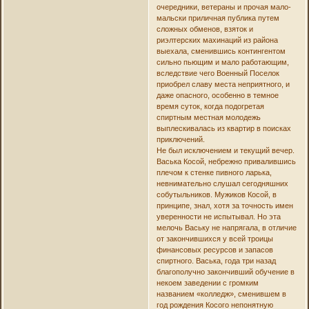
очередники, ветераны и прочая мало-
мальски приличная публика путем
сложных обменов, взяток и
риэлтерских махинаций из района
выехала, сменившись контингентом
сильно пьющим и мало работающим,
вследствие чего Военный Поселок
приобрел славу места неприятного, и
даже опасного, особенно в темное
время суток, когда подогретая
спиртным местная молодежь
выплескивалась из квартир в поисках
приключений.
Не был исключением и текущий вечер.
Васька Косой, небрежно привалившись
плечом к стенке пивного ларька,
невнимательно слушал сегодняшних
собутыльников. Мужиков Косой, в
принципе, знал, хотя за точность имен
уверенности не испытывал. Но эта
мелочь Ваську не напрягала, в отличие
от закончившихся у всей троицы
финансовых ресурсов и запасов
спиртного. Васька, года три назад
благополучно закончивший обучение в
некоем заведении с громким
названием «колледж», сменившем в
год рождения Косого непонятную