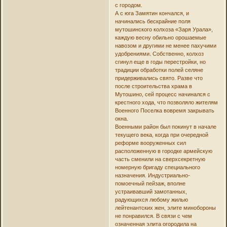
с городом.
А с юга Замятин кончался, и
начинались бескрайние поля
мутошинского колхоза «Заря Урала»,
каждую весну обильно орошаемые
навозом и другими не менее пахучими
удобрениями. Собственно, колхоз
сгинул еще в годы перестройки, но
традиции обработки полей селяне
придерживались свято. Разве что
после строительства храма в
Мутошино, сей процесс начинался с
крестного хода, что позволяло жителям
Военного Поселка вовремя закрывать
окна.
Военными район был покинут в начале
текущего века, когда при очередной
реформе вооруженных сил
расположенную в городке армейскую
часть сменили на сверхсекретную
номерную бригаду специального
назначения. Индустриально-
помоечный пейзаж, вполне
устраивавший замотанных,
радующихся любому жилью
лейтенантских жен, элите минобороны
не понравился. В связи с чем
означенная элита огородила на