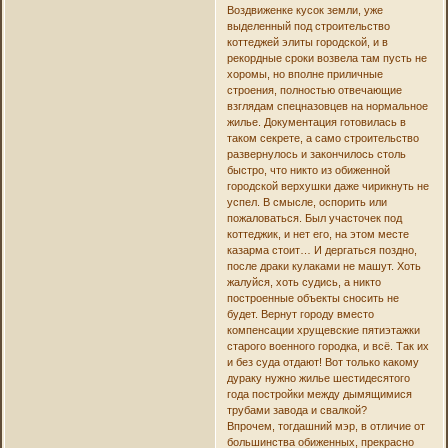
Воздвиженке кусок земли, уже
выделенный под строительство
коттеджей элиты городской, и в
рекордные сроки возвела там пусть не
хоромы, но вполне приличные
строения, полностью отвечающие
взглядам спецназовцев на нормальное
жилье. Документация готовилась в
таком секрете, а само строительство
развернулось и закончилось столь
быстро, что никто из обиженной
городской верхушки даже чирикнуть не
успел. В смысле, оспорить или
пожаловаться. Был участочек под
коттеджик, и нет его, на этом месте
казарма стоит… И дергаться поздно,
после драки кулаками не машут. Хоть
жалуйся, хоть судись, а никто
построенные объекты сносить не
будет. Вернут городу вместо
компенсации хрущевские пятиэтажки
старого военного городка, и всё. Так их
и без суда отдают! Вот только какому
дураку нужно жилье шестидесятого
года постройки между дымящимися
трубами завода и свалкой?
Впрочем, тогдашний мэр, в отличие от
большинства обиженных, прекрасно