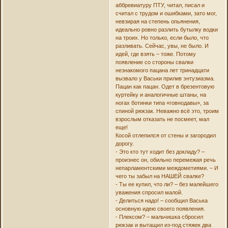
аббревиатуру ПТУ, читал, писал и
считал с трудом и ошибками, зато мог,
невзирая на степень опьянения,
идеально ровно разлить бутылку водки
на троих. Но только, если было, что
разливать. Сейчас, увы, не было. И
идей, где взять – тоже. Потому
появление со стороны свалки
незнакомого пацана лет тринадцати
вызвало у Васьки прилив энтузиазма.
Пацан как пацан. Одет в брезентовую
куртейку и аналогичные штаны, на
ногах ботинки типа «говнодавы», за
спиной рюкзак. Неважно всё это, троим
взрослым отказать не посмеет, мал
еще!
Косой отлепился от стены и загородил
дорогу.
- Это кто тут ходит без докладу? –
произнес он, обильно перемежая речь
непарламентскими междометиями. – И
чего ты забыл на НАШЕЙ свалке?
- Ты ее купил, что ли? – без малейшего
уважения спросил малой.
- Делиться надо! – сообщил Васька
основную идею своего появления.
- Плексом? – мальчишка сбросил
рюкзак и вытащил из-под стяжек два