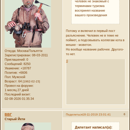
человек не знакомый с
терминами туризма
воспринял название
вашего произведения
Потому и включил в первый пост
разъяснение. Человек не в теме не
поймет, а подсовывать коллегам кота в
мешке - моветон.
Но вообще название рабочее. Другого-
Откуда:
Москва/Тольятти
то нет.
Зарегистрирован
: 08-03-2011
Приглашений:
0
0
Сообщений:
8250
Уважение:
+18787
Позитив:
+6606
Пол:
Мужской
Возраст:
64
[1962-02-15]
Провел на форуме:
1 месяц 27 дней
Последний визит:
02-08-2026 01:35:34
ВВГ
6
Поделиться
18-11-2019 23:01:41
Старый Йети
Дилетант написал(а):