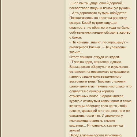
- Шел бы ты, дядя, своей дорогой, -
посоветовал пацан и взмахнул руками.
– А то дороговато пузырь обойдется.
Плексиглазины со свистом рассекли
воздух. Косой нутром ощущал
опасность, но обратного хода не было:
собутыльники начали обходить жертву
с боков.
- Не хочешь, значит, по-хорошему? –
вызверился Васька. – Не уважаешь,
значит…
Ответ пришел, откуда не ждали.
- Тлое на один, нехолосо, однако.
Васька резко обернулся и изумленно
уставился на невысокого худощавого
парня с лицом ярко выраженного
восточного типа. Плоское, с узкими
щелочками глаз, темное настолько, что
сливается с ежиком коротко
стриженных волос. Черная мягкая
куртка с откинутым капюшоном и такие
же штаны облегают тело не то чтобы
плотно, движений не стесняют, но и не
ухватишь, если что. И движения у
незнакомца плавные, словно
кошачьи… И появился, как из-под
земли!
Перед глазами Косого мгновенно