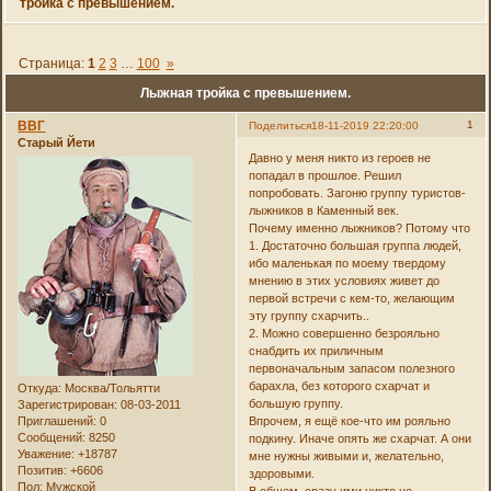
тройка с превышением.
Страница:
1
2
3
…
100
»
Лыжная тройка с превышением.
ВВГ
1
Поделиться
18-11-2019 22:20:00
Старый Йети
Давно у меня никто из героев не
попадал в прошлое. Решил
попробовать. Загоню группу туристов-
лыжников в Каменный век.
Почему именно лыжников? Потому что
1. Достаточно большая группа людей,
ибо маленькая по моему твердому
мнению в этих условиях живет до
первой встречи с кем-то, желающим
эту группу схарчить..
2. Можно совершенно безрояльно
снабдить их приличным
первоначальным запасом полезного
барахла, без которого схарчат и
Откуда:
Москва/Тольятти
большую группу.
Зарегистрирован
: 08-03-2011
Приглашений:
0
Впрочем, я ещё кое-что им рояльно
Сообщений:
8250
подкину. Иначе опять же схарчат. А они
Уважение:
+18787
мне нужны живыми и, желательно,
Позитив:
+6606
здоровыми.
Пол:
Мужской
В общем, сразу ими никто не