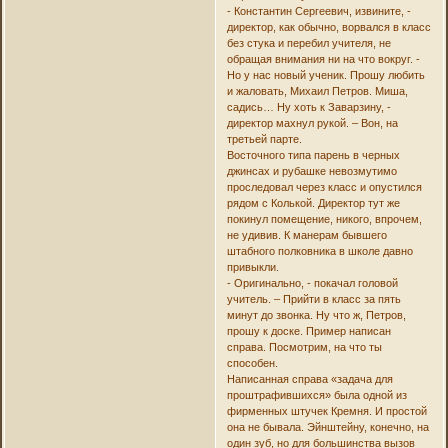
- Константин Сергеевич, извините, -
директор, как обычно, ворвался в класс
без стука и перебил учителя, не
обращая внимания ни на что вокруг. -
Но у нас новый ученик. Прошу любить
и жаловать, Михаил Петров. Миша,
садись… Ну хоть к Заварзину, -
директор махнул рукой. – Вон, на
третьей парте.
Восточного типа парень в черных
джинсах и рубашке невозмутимо
проследовал через класс и опустился
рядом с Колькой. Директор тут же
покинул помещение, никого, впрочем,
не удивив. К манерам бывшего
штабного полковника в школе давно
привыкли.
- Оригинально, - покачал головой
учитель. – Прийти в класс за пять
минут до звонка. Ну что ж, Петров,
прошу к доске. Пример написан
справа. Посмотрим, на что ты
способен.
Написанная справа «задача для
проштрафившихся» была одной из
фирменных штучек Кремня. И простой
она не бывала. Эйнштейну, конечно, на
один зуб, но для большинства вызов