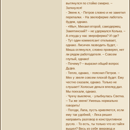
вытянулся по стойке смирно. –
Заткнулся!
- Эвенк я, - Петров словно и не заметил
перепалки. - На звелоферме лаботать
будем, однако.
- «Мы», Михаил второй, самодержец
Замятинский? – не удержался Колька. –
А откуда у нас звероферма? И где?
- Тут один коммелсант отклывает,
однако. Лисичек лазводить будет, -
Миша оглянулся, словно проверял, нет
ли рядом работодателя. – Совсем
глупый, однако!
- Почему? – выразил общий вопрос
Дудка.
- Тепло, однако, - пояснил Петров. –
Мех у звеля совсем плохой будет. Ему
честно сказали, однако. Только не
слушает! Холосые деньги впелед дал.
Мы поехали, однако.
- Чукчу выключи, - улыбнулась Светка.
– Ты же эвенк! Умеешь нормально
говорить!
- Погоди, Лапа, пусть кривляется, если
ему так удобней, - Леха решил
направить разговор в конструктивное
русло. - То есть, ты только что из тайги
вышел? Весь из себя зверовод и