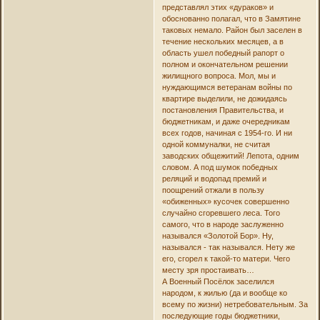
представлял этих «дураков» и
обоснованно полагал, что в Замятине
таковых немало. Район был заселен в
течение нескольких месяцев, а в
область ушел победный рапорт о
полном и окончательном решении
жилищного вопроса. Мол, мы и
нуждающимся ветеранам войны по
квартире выделили, не дожидаясь
постановления Правительства, и
бюджетникам, и даже очередникам
всех годов, начиная с 1954-го. И ни
одной коммуналки, не считая
заводских общежитий! Лепота, одним
словом. А под шумок победных
реляций и водопад премий и
поощрений отжали в пользу
«обиженных» кусочек совершенно
случайно сгоревшего леса. Того
самого, что в народе заслуженно
назывался «Золотой Бор». Ну,
назывался - так назывался. Нету же
его, сгорел к такой-то матери. Чего
месту зря простаивать…
А Военный Посёлок заселился
народом, к жилью (да и вообще ко
всему по жизни) нетребовательным. За
последующие годы бюджетники,