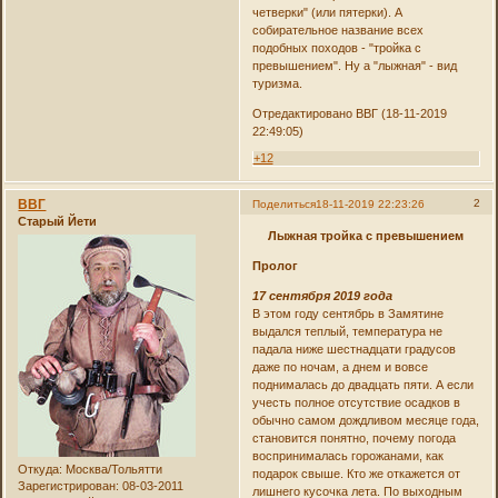
четверки" (или пятерки). А
собирательное название всех
подобных походов - "тройка с
превышением". Ну а "лыжная" - вид
туризма.
Отредактировано ВВГ (18-11-2019
22:49:05)
+12
ВВГ
2
Поделиться
18-11-2019 22:23:26
Старый Йети
Лыжная тройка с превышением
Пролог
17 сентября 2019 года
В этом году сентябрь в Замятине
выдался теплый, температура не
падала ниже шестнадцати градусов
даже по ночам, а днем и вовсе
поднималась до двадцать пяти. А если
учесть полное отсутствие осадков в
обычно самом дождливом месяце года,
становится понятно, почему погода
воспринималась горожанами, как
Откуда:
Москва/Тольятти
подарок свыше. Кто же откажется от
Зарегистрирован
: 08-03-2011
лишнего кусочка лета. По выходным