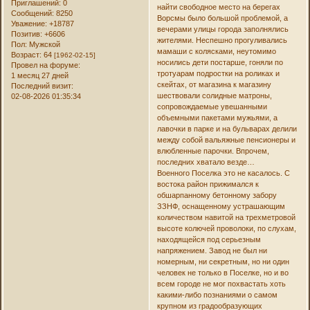
Приглашений:
0
найти свободное место на берегах
Сообщений:
8250
Ворсмы было большой проблемой, а
Уважение:
+18787
вечерами улицы города заполнялись
Позитив:
+6606
жителями. Неспешно прогуливались
Пол:
Мужской
мамаши с колясками, неутомимо
Возраст:
64
[1962-02-15]
носились дети постарше, гоняли по
Провел на форуме:
тротуарам подростки на роликах и
1 месяц 27 дней
скейтах, от магазина к магазину
Последний визит:
шествовали солидные матроны,
02-08-2026 01:35:34
сопровождаемые увешанными
объемными пакетами мужьями, а
лавочки в парке и на бульварах делили
между собой вальяжные пенсионеры и
влюбленные парочки. Впрочем,
последних хватало везде…
Военного Поселка это не касалось. C
востока район прижимался к
обшарпанному бетонному забору
ЗЗНФ, оснащенному устрашающим
количеством навитой на трехметровой
высоте колючей проволоки, по слухам,
находящейся под серьезным
напряжением. Завод не был ни
номерным, ни секретным, но ни один
человек не только в Поселке, но и во
всем городе не мог похвастать хоть
какими-либо познаниями о самом
крупном из градообразующих