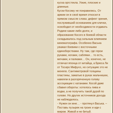
куска оргстекла. Узкие, плоские и
длинные.
Куски Косому не понравились. От
армии он в своё время откосил в
прямом смысле слова: дефект зрения,
послуживший основанием для клички,
освободил от необходимости отдавать
Родине какие-либо долги, и
образование Косого в боевой области
складывалось под сильным влиянием
кинематографа. Особенно Васька
уважал боевики с восточными
единоборствами. Ну там, где герои
руками, ногами, саблями… то есть,
мечами, и палками… Он, конечно, не
отличал японца от китайца, а Брюса Ли
от Тосиро Мифунэ, но ситуацию это не
меняло. Сантиметровой толщины
пластины, зажатые в руках мальчишки,
навеяли в разгоряченную голову
ассоциации с катанами. Косой даже
сбавил обороты: хотелось пива и
водки, а не получить такой дурой по
голове. Но других источников дохода
не наблюдалось.
- Нужен он мне… - протянул Васька. –
Поставь пузырек на троих и иди с
миром. Живой и не битый.