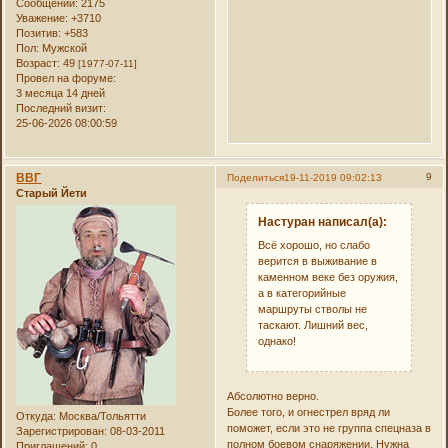
Сообщений:
2175
Уважение:
+3710
Позитив:
+583
Пол:
Мужской
Возраст:
49
[1977-07-11]
Провел на форуме:
3 месяца 14 дней
Последний визит:
25-06-2026 08:00:59
ВВГ
9
Поделиться
19-11-2019 09:02:13
Старый Йети
Настуран написал(а):
Всё хорошо, но слабо
верится в выживание в
каменном веке без оружия,
а в категорийные
маршруты стволы не
таскают. Лишний вес,
однако!
Абсолютно верно.
Более того, и огнестрел вряд ли
Откуда:
Москва/Тольятти
поможет, если это не группа спецназа в
Зарегистрирован
: 08-03-2011
полном боевом снаряжении. Нужна
Приглашений:
0