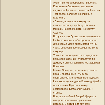
Акцент исчез совершенно. Впрочем,
Константин Сергеевич нимало не
смутился. Кремень, он и есть Кремень.
Тем более, если это не кличка, а
фамилия.
- Значит, получишь пятерку за
самостоятельную работу. Впрочем,
можешь не напоминать, не забуду.
Садись.
Вот уж в этом Буртасов не сомневался.
Не было такого, чтобы Кремень что-
либо забыл. Леха вновь взглянул на
часы, опередив звонок лишь на долю
секунды.
Урок был последним. Леха дождался,
пока одноклассники отправятся по
домам, и окинул взглядом оставшихся.
Все свои.
Колька Заварзин, мелкий вертлявый
пацан, прозванный Чумой за
язвительность и постоянные подколки.
На самом деле в душе Колька добрый и
отзывчивый. Просто золотце
самоварное. Когда спит зубами к
стенке.
Всегда спокойный Андрей Дудник, в
котором фанатичное увлечение
историей и античным оружием