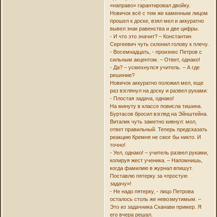
«направо» гарантировал двойку.
Новичок всё с тем же каменным лицом
прошел к доске, взял мел и аккуратно
вывел знак равенства и две цифры.
- И что это значит? – Константин
Сергеевич чуть склонил голову к плечу.
- Восемнадцать, - произнес Петров с
сильным акцентом. – Ответ, однако!
- Да? – усмехнулся учитель. – А где
решение?
Новичок аккуратно положил мел, еще
раз взглянул на доску и развел руками:
- Плостая задача, однако!
На минуту в классе повисла тишина.
Буртасов бросил взгляд на Эйнштейна.
Виталик чуть заметно кивнул: мол,
ответ правильный. Теперь предсказать
реакцию Кремня не смог бы никто. И
точно!
- Уел, однако! – учитель развел руками,
копируя жест ученика. – Напомнишь,
когда фамилию в журнал впишут.
Поставлю пятерку за «простую
задачу»!
- Не надо пятерку, - лицо Петрова
осталось столь же невозмутимым. –
Это из задачника Сканави пример. Я
его вчера решал.