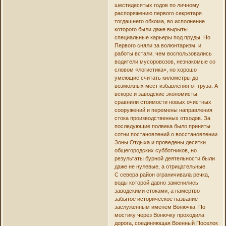
шестидесятых годов по личному
распоряжению первого секретаря
тогдашнего обкома, во исполнение
которого были даже вырыты
специальные карьеры под пруды. Но
Первого сняли за волюнтаризм, и
работы встали, чем воспользовались
водители мусоровозов, незнакомые со
словом «логистика», но хорошо
умеющие считать километры до
возможных мест избавления от груза. А
вскоре и заводские экономисты
сравнили стоимости новых очистных
сооружений и перемены направления
стока производственных отходов. За
последующие полвека было приняты
сотни постановлений о восстановлении
Зоны Отдыха и проведены десятки
общегородских субботников, но
результаты бурной деятельности были
даже не нулевые, а отрицательные.
С севера район ограничивала речка,
воды которой давно заменились
заводскими стоками, а намертво
забытое историческое название -
заслуженным именем Вонючка. По
мостику через Вонючку проходила
дорога, соединяющая Военный Поселок