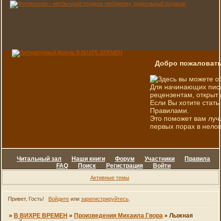
Добро пожаловать
Здесь вы можете о
Для начинающих писа
рецензентам, открыт 
Если Вы хотите стать
Правилами.
Это поможет вам луч
первых порах в нелов
Читальный зал
Наши книги
Форум
Участники
Правила
FAQ
Поиск
Регистрация
Войти
Активные темы
Привет, Гость!
Войдите
или
зарегистрируйтесь
.
»
В ВИХРЕ ВРЕМЕН
»
Произведения Михаила Гвора
»
Лыжная