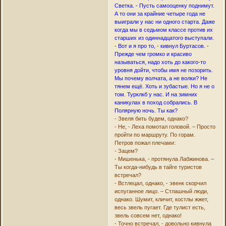
Светка. - Пусть самооценку поднимут.
А то они за крайние четыре года не
выиграли у нас ни одного старта. Даже
когда мы в седьмом классе против их
старших из одиннадцатого выступали.
- Вот и я про то, - кивнул Буртасов. -
Прежде чем громко и красиво
называться, надо хоть до какого-то
уровня дойти, чтобы имя не позорить.
Мы почему волчата, а не волки? Не
тянем ещё. Хоть и зубастые. Но я не о
том. Турклкб у нас. И на зимних
каникулах в поход собрались. В
Полярную ночь. Ты как?
- Звеля бить будем, однако?
- Не, - Леха помотал головой. – Просто
пройти по маршруту. По горам.
Петров пожал плечами:
- Зацем?
- Мишенька, - протянула Лабжинова. –
Ты когда-нибудь в тайге туристов
встречал?
- Встлецал, однако, - эвенк скорчил
испуганное лицо. – Стлашный люди,
однако. Шумит, кличит, костлы жжет,
весь звель пугает. Где тулист есть,
звель совсем нет, однако!
- Точно встречал, - довольно кивнула