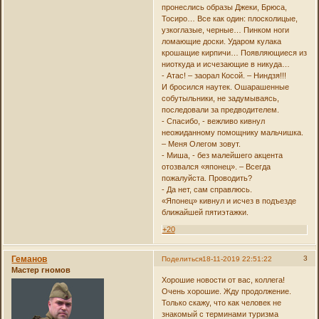
пронеслись образы Джеки, Брюса,
Тосиро… Все как один: плосколицые,
узкоглазые, черные… Пинком ноги
ломающие доски. Ударом кулака
крошащие кирпичи… Появляющиеся из
ниоткуда и исчезающие в никуда…
- Атас! – заорал Косой. – Ниндзя!!!
И бросился наутек. Ошарашенные
собутыльники, не задумываясь,
последовали за предводителем.
- Спасибо, - вежливо кивнул
неожиданному помощнику мальчишка.
– Меня Олегом зовут.
- Миша, - без малейшего акцента
отозвался «японец». – Всегда
пожалуйста. Проводить?
- Да нет, сам справлюсь.
«Японец» кивнул и исчез в подъезде
ближайшей пятиэтажки.
+20
Геманов
3
Поделиться
18-11-2019 22:51:22
Мастер гномов
Хорошие новости от вас, коллега!
Очень хорошие. Жду продолжение.
Только скажу, что как человек не
знакомый с терминами туризма