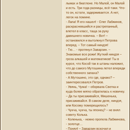
лыжах и биатлоне. Но Малой, он Малой
и есть. Три года разницы, всё-таки. Что-
то он, кстати, задерживается. А нет,
легок на помине.
- Лапа! Я его нашел! - Олег Лабжинов,
раскрасневшийся и растрепанный,
влетел в класс, таща за руку
давешнего новичка. – Вот! –
остановился и вытолкнул Петрова
вперед. – Тот самый ниндзя!
- Тю… - протянул Заварзин. –
Знакомые все рожи! Жуткий ниндзя –
гроза алкашей и математиков! Ты в
курсе, что Косой так в штаны наложил,
что до самого Мутошина летел впереди
собственного запаха?
- А Мутошино, это где, однако? –
заинтересовался Петров.
- Увянь, Чума! – оборвала Светка и
куда более мягко обратилась к новичку.
– Да ты присаживайся, Мишенька,
присаживайся. В самом деле, ниндзя,
или Косому померещилось?
- Чукча, чукча, ты японец? – не внял
совету Колька.
- Коленька, - нежно пропела Лабжинова,
- золотце…
- Понял! – Заварзин вскочил и