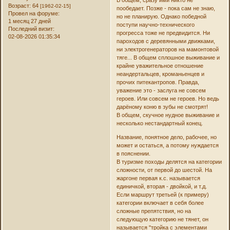
Возраст:
64
[1962-02-15]
пообедает. Позже - пока сам не знаю,
Провел на форуме:
но не планирую. Однако победной
1 месяц 27 дней
поступи научно-технического
Последний визит:
прогресса тоже не предвидится. Ни
02-08-2026 01:35:34
пароходов с деревянными движками,
ни электрогенераторов на мамонтовой
тяге... В общем сплошное выживание и
крайне уважительное отношение
неандертальцев, кроманьенцев и
прочих питекантропов. Правда,
уважение это - заслуга не совсем
героев. Или совсем не героев. Но ведь
дарёному коню в зубы не смотрят!
В общем, скучное нудное выживание и
несколько нестандартный конец.
Название, понятное дело, рабочее, но
может и остаться, а потому нуждается
в пояснении.
В туризме походы делятся на категории
сложности, от первой до шестой. На
жаргоне первая к.с. называется
единичкой, вторая - двойкой, и т.д.
Если маршрут третьей (к примеру)
категории включает в себя более
сложные препятствия, но на
следующую категорию не тянет, он
называется "тройка с элементами