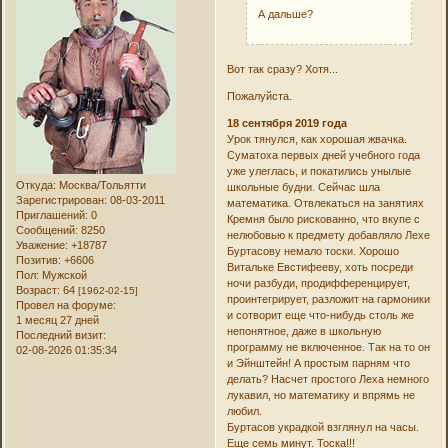
А дальше?
Вот так сразу? Хотя...
Пожалуйста.
18 сентября 2019 года
Урок тянулся, как хорошая жвачка.
Суматоха первых дней учебного года
уже улеглась, и покатились унылые
Откуда:
Москва/Тольятти
школьные будни. Сейчас шла
Зарегистрирован
: 08-03-2011
математика. Отвлекаться на занятиях
Приглашений:
0
Кремня было рискованно, что вкупе с
Сообщений:
8250
нелюбовью к предмету добавляло Лехе
Уважение:
+18787
Буртасову немало тоски. Хорошо
Позитив:
+6606
Витальке Евстифееву, хоть посреди
Пол:
Мужской
ночи разбуди, продифференцирует,
Возраст:
64
[1962-02-15]
проинтегрирует, разложит на гармоники
Провел на форуме:
и сотворит еще что-нибудь столь же
1 месяц 27 дней
непонятное, даже в школьную
Последний визит:
программу не включенное. Так на то он
02-08-2026 01:35:34
и Эйнштейн! А простым парням что
делать? Насчет простого Леха немного
лукавил, но математику и впрямь не
любил.
Буртасов украдкой взглянул на часы.
Еще семь минут. Тоска!!!