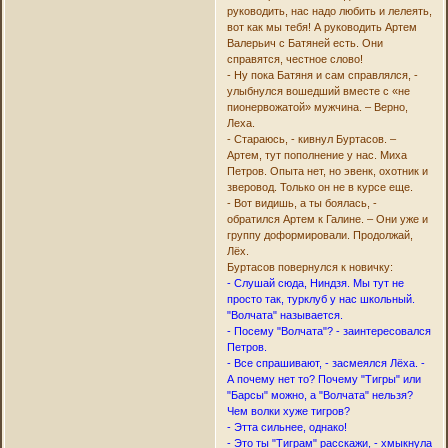
руководить, нас надо любить и лелеять,
вот как мы тебя! А руководить Артем
Валерьич с Батяней есть. Они
справятся, честное слово!
- Ну пока Батяня и сам справлялся, -
улыбнулся вошедший вместе с «не
пионервожатой» мужчина. – Верно,
Леха.
- Стараюсь, - кивнул Буртасов. –
Артем, тут пополнение у нас. Миха
Петров. Опыта нет, но эвенк, охотник и
зверовод. Только он не в курсе еще.
- Вот видишь, а ты боялась, -
обратился Артем к Галине. – Они уже и
группу доформировали. Продолжай,
Лёх.
Буртасов повернулся к новичку:
- Слушай сюда, Ниндзя. Мы тут не
просто так, турклуб у нас школьный.
"Волчата" называется.
- Посему "Волчата"? - заинтересовался
Петров.
- Все спрашивают, - засмеялся Лёха. -
А почему нет то? Почему "Тигры" или
"Барсы" можно, а "Волчата" нельзя?
Чем волки хуже тигров?
- Этта сильнее, однако!
- Это ты "Тиграм" расскажи, - хмыкнула