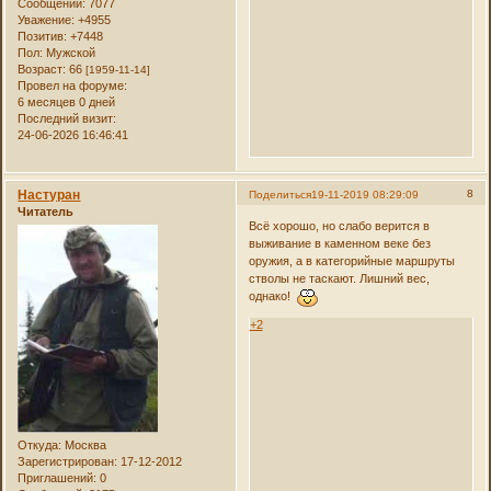
Сообщений:
7077
Уважение:
+4955
Позитив:
+7448
Пол:
Мужской
Возраст:
66
[1959-11-14]
Провел на форуме:
6 месяцев 0 дней
Последний визит:
24-06-2026 16:46:41
Настуран
8
Поделиться
19-11-2019 08:29:09
Читатель
Всё хорошо, но слабо верится в
выживание в каменном веке без
оружия, а в категорийные маршруты
стволы не таскают. Лишний вес,
однако!
+2
Откуда:
Москва
Зарегистрирован
: 17-12-2012
Приглашений:
0