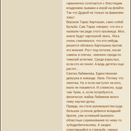
гармонично сочетается с блестящим
владением лыжами и игрой на флейте.
Так что Дудкой не только за фамилию
зовут.
Верзила Тарас Картошин, само собой
Бульба. Сам Тарас говорил, что его и
назвали так ради этого прозвища. Мол,
иначе будут картошкой звать. Леха
очень сомневался, что кто-нибудь
решится обозвать Картошина против
его мнения. Рост под потолок, косая
сажень в плечах, чемпион города по
тяжелой атлетике. Среди взрослых,
если кто не понял. А ведь дитятко еще
растет…
Светка Лабжинова. Единственная
девушка в команде. Лапа. Потому что
лапочка. Ну и если наступит на кого,
мало не покажется. И словесно, куда
там Чуме, и, если потребуется,
физически: майор Лабжинов много
чему научил дочку.
Правда, на стезе рукомашества куда
больших успехов добился младший
братик, уже успевший выиграть
областные соревнования по чему-то
зубодробительному. А заодно
отметившийся в стрельбе, горных