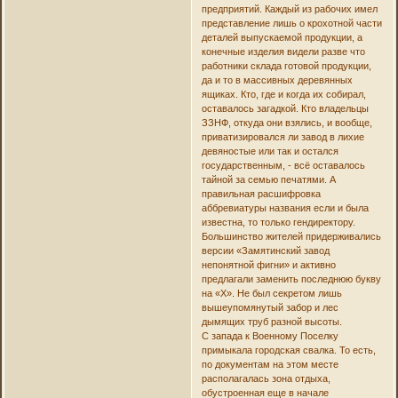
предприятий. Каждый из рабочих имел
представление лишь о крохотной части
деталей выпускаемой продукции, а
конечные изделия видели разве что
работники склада готовой продукции,
да и то в массивных деревянных
ящиках. Кто, где и когда их собирал,
оставалось загадкой. Кто владельцы
ЗЗНФ, откуда они взялись, и вообще,
приватизировался ли завод в лихие
девяностые или так и остался
государственным, - всё оставалось
тайной за семью печатями. А
правильная расшифровка
аббревиатуры названия если и была
известна, то только гендиректору.
Большинство жителей придерживались
версии «Замятинский завод
непонятной фигни» и активно
предлагали заменить последнюю букву
на «Х». Не был секретом лишь
вышеупомянутый забор и лес
дымящих труб разной высоты.
С запада к Военному Поселку
примыкала городская свалка. То есть,
по документам на этом месте
располагалась зона отдыха,
обустроенная еще в начале