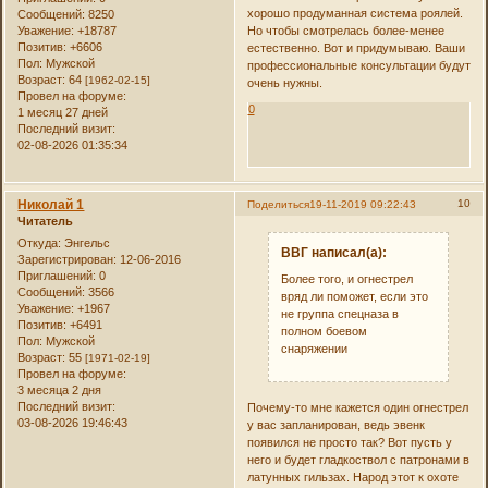
хорошо продуманная система роялей.
Сообщений:
8250
Но чтобы смотрелась более-менее
Уважение:
+18787
Позитив:
+6606
естественно. Вот и придумываю. Ваши
Пол:
Мужской
профессиональные консультации будут
Возраст:
64
[1962-02-15]
очень нужны.
Провел на форуме:
0
1 месяц 27 дней
Последний визит:
02-08-2026 01:35:34
Николай 1
10
Поделиться
19-11-2019 09:22:43
Читатель
Откуда:
Энгельс
ВВГ написал(а):
Зарегистрирован
: 12-06-2016
Приглашений:
0
Более того, и огнестрел
Сообщений:
3566
вряд ли поможет, если это
Уважение:
+1967
не группа спецназа в
Позитив:
+6491
полном боевом
Пол:
Мужской
снаряжении
Возраст:
55
[1971-02-19]
Провел на форуме:
3 месяца 2 дня
Последний визит:
Почему-то мне кажется один огнестрел
03-08-2026 19:46:43
у вас запланирован, ведь эвенк
появился не просто так? Вот пусть у
него и будет гладкоствол с патронами в
латунных гильзах. Народ этот к охоте