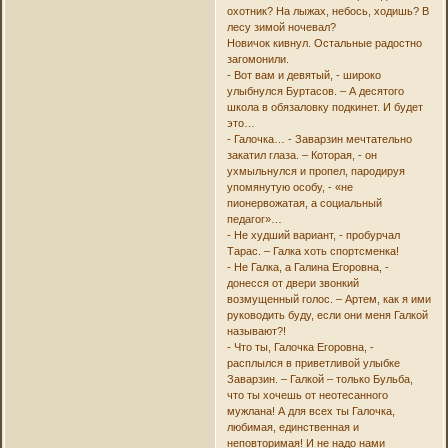
охотник? На лыжах, небось, ходишь? В
лесу зимой ночевал?
Новичок кивнул. Остальные радостно
загомонили.
- Вот вам и девятый, - широко
улыбнулся Буртасов. – А десятого
школа в обязаловку подкинет. И будет
это…
- Галочка… - Заварзин мечтательно
закатил глаза. – Которая, - он
ухмыльнулся и пропел, пародируя
упомянутую особу, - «не
пионервожатая, а социальный
педагог»…
- Не худший вариант, - пробурчал
Тарас. – Галка хоть спортсменка!
- Не Галка, а Галина Егоровна, -
донесся от двери звонкий
возмущенный голос. – Артем, как я ими
руководить буду, если они меня Галкой
называют?!
- Что ты, Галочка Егоровна, -
расплылся в приветливой улыбке
Заварзин. – Галкой – только Бульба,
что ты хочешь от неотесанного
мужлана! А для всех ты Галочка,
любимая, единственная и
неповторимая! И не надо нами