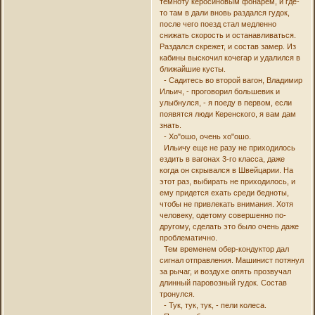
темноту керосиновым фонарем, и где-
то там в дали вновь раздался гудок,
после чего поезд стал медленно
снижать скорость и останавливаться.
Раздался скрежет, и состав замер. Из
кабины выскочил кочегар и удалился в
ближайшие кусты.
- Садитесь во второй вагон, Владимир
Ильич, - проговорил большевик и
улыбнулся, - я поеду в первом, если
появятся люди Керенского, я вам дам
знать.
- Хо"ошо, очень хо"ошо.
Ильичу еще не разу не приходилось
ездить в вагонах 3-го класса, даже
когда он скрывался в Швейцарии. На
этот раз, выбирать не приходилось, и
ему придется ехать среди бедноты,
чтобы не привлекать внимания. Хотя
человеку, одетому совершенно по-
другому, сделать это было очень даже
проблематично.
Тем временем обер-кондуктор дал
сигнал отправления. Машинист потянул
за рычаг, и воздухе опять прозвучал
длинный паровозный гудок. Состав
тронулся.
- Тук, тук, тук, - пели колеса.