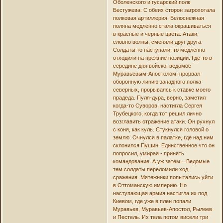
Оболенского и гусарский полк
Бестужева. С обеих сторон загрохотала
полковая артиллерия. Белоснежная
поляна медленно стала окрашиваться
в красные и черные цвета. Атаки,
словно волны, сменяли друг друга.
Солдаты то наступали, то медленно
отходили на прежние позиции. Где-то в
середине дня войско, ведомое
Муравьевым-Апостолом, прорвал
оборонную линию западного полка
северных, прорываясь к ставке моего
прадеда. Пуля-дура, верно, заметил
когда-то Суворов, настигла Сергея
Трубецкого, когда тот решил лично
возглавить отражение атаки. Он рухнул
с коня, как куль. Стукнулся головой о
землю. Очнулся в палатке, где над ним
склонился Пущин. Единственное что он
попросил, умирая - принять
командование. А уж затем... Ведомые
тем солдаты переломили ход
сражения. Мятежники попытались уйти
в Оттоманскую империю. Но
наступающая армия настигла их под
Киевом, где уже в плен попали
Муравьев, Муравьев-Апостол, Рылеев
и Пестель. Их тела потом висели три