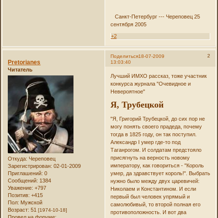
Санкт-Петербург --- Череповец 25
сентября 2005
+2
2
Поделиться
18-07-2009
Pretorianes
13:03:40
Читатель
Лучший ИМХО рассказ, тоже участник
конкурса журнала "Очевидное и
Невероятное"
Я, Трубецкой
"Я, Григорий Трубецкой, до сих пор не
могу понять своего прадеда, почему
тогда в 1825 году, он так поступил.
Александр I умер где-то под
Таганрогом. И солдатам предстояло
присягнуть на верность новому
Откуда:
Череповец
императору, как говориться - "Король
Зарегистрирован
: 02-01-2009
Приглашений:
0
умер, да здравствует король!". Выбрать
Сообщений:
1384
нужно было между двух царевичей:
Уважение:
+797
Николаем и Константином. И если
Позитив:
+415
первый был человек упрямый и
Пол:
Мужской
самолюбивый, то второй полная его
Возраст:
51
[1974-10-18]
противоположность. И вот два
Провел на форуме: