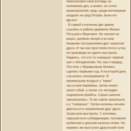
пересмотрел свои взгляды на
положение дел, а может, не хотел
кровопролития, ведь среди мятежников
шедших на град Петров, были его
друзья.
В самый сочельник две армии
сошлись в районе деревень Малые
Петушки и Верезино. Не смотря на
мороз, разбили лагеря и встали
боевыми построениями друг напротив
друга. И так они простояли почти сутки,
не произведя ни одного выстрела.
Надеясь, что кто-то совершит первый
шаг к объединению. Но, как и прадед,
Пестель с Муравьевым боялись
сделать первыми ход. А на второй день
случилось непоправимое. В
промерзшем воздухе у "южан"
застучали барабаны, затем нежно
запел гобой, а затем эту мелодию
подхватили флейты. Серые шинели
заколыхались. То же самое произошло
и у "северных". Затем колонны начали
двигаться в направлении друг друга.
Зазвучали выстрелы. С воплями,
нарушая всю субординацию, поскакали
кубанские и донские казачьи полки. На
перевес им выступил драгунский полк