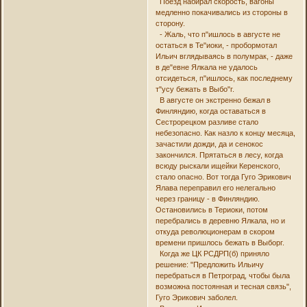
Поезд набирал скорость, вагоны
медленно покачивались из стороны в
сторону.
- Жаль, что п"ишлось в августе не
остаться в Те"иоки, - пробормотал
Ильич вглядываясь в полумрак, - даже
в де"евне Ялкала не удалось
отсидеться, п"ишлось, как последнему
т"усу бежать в Выбо"г.
В августе он экстренно бежал в
Финляндию, когда оставаться в
Сестрорецком разливе стало
небезопасно. Как назло к концу месяца,
зачастили дожди, да и сенокос
закончился. Прятаться в лесу, когда
всюду рыскали ищейки Керенского,
стало опасно. Вот тогда Гуго Эрикович
Ялава переправил его нелегально
через границу - в Финляндию.
Остановились в Териоки, потом
перебрались в деревню Ялкала, но и
откуда революционерам в скором
времени пришлось бежать в Выборг.
Когда же ЦК РСДРП(б) приняло
решение: "Предложить Ильичу
перебраться в Петроград, чтобы была
возможна постоянная и тесная связь",
Гуго Эрикович заболел.