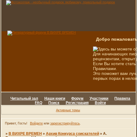
Добро пожаловать
Здесь вы можете о
Для начинающих писа
рецензентам, открыт 
Если Вы хотите стать
Правилами.
Это поможет вам луч
первых порах в нелов
Читальный зал
Наши книги
Форум
Участники
Правила
FAQ
Поиск
Регистрация
Войти
Активные темы
Привет, Гость!
Войдите
или
зарегистрируйтесь
.
»
В ВИХРЕ ВРЕМЕН
»
Архив Конкурса соискателей
»
А.