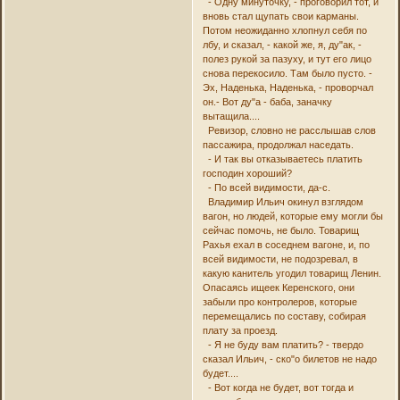
- Одну минуточку, - проговорил тот, и
вновь стал щупать свои карманы.
Потом неожиданно хлопнул себя по
лбу, и сказал, - какой же, я, ду"ак, -
полез рукой за пазуху, и тут его лицо
снова перекосило. Там было пусто. -
Эх, Наденька, Наденька, - проворчал
он.- Вот ду"а - баба, заначку
вытащила....
Ревизор, словно не расслышав слов
пассажира, продолжал наседать.
- И так вы отказываетесь платить
господин хороший?
- По всей видимости, да-с.
Владимир Ильич окинул взглядом
вагон, но людей, которые ему могли бы
сейчас помочь, не было. Товарищ
Рахья ехал в соседнем вагоне, и, по
всей видимости, не подозревал, в
какую канитель угодил товарищ Ленин.
Опасаясь ищеек Керенского, они
забыли про контролеров, которые
перемещались по составу, собирая
плату за проезд.
- Я не буду вам платить? - твердо
сказал Ильич, - ско"о билетов не надо
будет....
- Вот когда не будет, вот тогда и