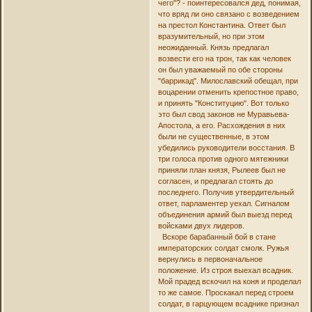
чего"? - поинтересовался дед, понимая,
что вряд ли оно связано с возведением
на престол Константина. Ответ был
вразумительный, но при этом
неожиданный. Князь предлагал
возвести его на трон, так как человек
он был уважаемый по обе стороны
"баррикад". Милославский обещал, при
воцарении отменить крепостное право,
и принять "Конституцию". Вот только
это был свод законов не Муравьева-
Апостола, а его. Расхождения в них
были не существенные, в этом
убедились руководители восстания. В
три голоса против одного мятежники
приняли план князя, Рылеев был не
согласен, и предлагал стоять до
последнего. Получив утвердительный
ответ, парламентер уехал. Сигналом
объединения армий был выезд перед
войсками двух лидеров.
Вскоре барабанный бой в стане
императорских солдат смолк. Ружья
вернулись в первоначальное
положение. Из строя выехал всадник.
Мой прадед вскочил на коня и проделал
то же самое. Проскакал перед строем
солдат, в гарцующем всаднике признал