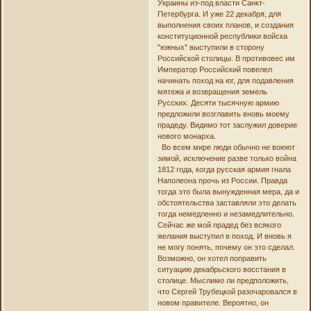
Украины из-под власти Санкт-
Петербурга. И уже 22 декабря, для
выполнения своих планов, и создания
конституционной республики войска
"южных" выступили в сторону
Российской столицы. В противовес им
Император Российский повелел
начинать поход на юг, для подавления
мятежа и возвращения земель
Русских. Десяти тысячную армию
предложили возглавить вновь моему
прадеду. Видимо тот заслужил доверие
нового монарха.
Во всем мире люди обычно не воюют
зимой, исключение разве только война
1812 года, когда русская армия гнала
Наполеона прочь из России. Правда
тогда это была вынужденная мера, да и
обстоятельства заставляли это делать
тогда немедленно и незамедлительно.
Сейчас же мой прадед без всякого
желания выступил в поход. И вновь я
не могу понять, почему он это сделал.
Возможно, он хотел поправить
ситуацию декабрьского восстания в
столице. Мыслимо ли предположить,
что Сергей Трубецкой разочаровался в
новом правителе. Вероятно, он