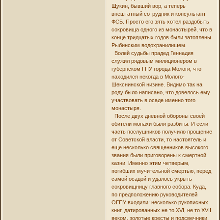
Щукин, бывший вор, а теперь
внештатный сотрудник и консультант
ФСБ. Просто его зять хотел раздобыть
сокровища одного из монастырей, что в
конце тридцатых годов были затоплены
Рыбинским водохранилищем.
Волей судьбы прадед Геннадия
служил рядовым милиционером в
губернском ГПУ города Мологи, что
находился некогда в Молого-
Шекснинской низине. Видимо так на
роду было написано, что довелось ему
участвовать в осаде именно того
монастыря.
После двух дневной обороны своей
обители монахи были разбиты. И если
часть послушников получило прощение
от Советской власти, то настоятель и
еще несколько священников высокого
звания были приговорены к смертной
казни. Именно этим четверым,
погибших мучительной смертью, перед
самой осадой и удалось укрыть
сокровищницу главного собора. Куда,
по предположению руководителей
ОГПУ входили: несколько рукописных
книг, датированных не то XVI, не то XVII
веком, золотые кресты и подсвечники,