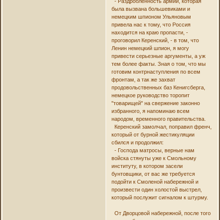
- Раздробленность армии, которая
была вызвана большевиками и
немецким шпионом Ульяновым
привела нас к тому, что Россия
находится на краю пропасти, -
проговорил Керенский, - в том, что
Ленин немецкий шпион, я могу
привести серьезные аргументы, а уж
тем более факты. Зная о том, что мы
готовим контрнаступления по всем
фронтам, а так же захват
продовольственных баз Кенигсберга,
немецкое руководство торопит
"товарищей" на свержение законно
избранного, я напоминаю всем
народом, временного правительства.
Керенский замолчал, поправил френч,
который от бурной жестикуляции
сбился и продолжил:
- Господа матросы, верные нам
войска стянуты уже к Смольному
институту, в котором засели
бунтовщики, от вас же требуется
подойти к Смоленой набережной и
произвести один холостой выстрел,
который послужит сигналом к штурму.
От Дворцовой набережной, после того