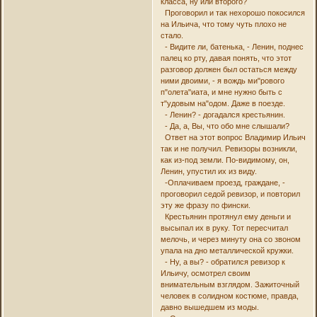
класса, ну или второго?
Проговорил и так нехорошо покосился
на Ильича, что тому чуть плохо не
стало.
- Видите ли, батенька, - Ленин, поднес
палец ко рту, давая понять, что этот
разговор должен был остаться между
ними двоими, - я вождь ми"рового
п"олета"иата, и мне нужно быть с
т"удовым на"одом. Даже в поезде.
- Ленин? - догадался крестьянин.
- Да, а, Вы, что обо мне слышали?
Ответ на этот вопрос Владимир Ильич
так и не получил. Ревизоры возникли,
как из-под земли. По-видимому, он,
Ленин, упустил их из виду.
-Оплачиваем проезд, граждане, -
проговорил седой ревизор, и повторил
эту же фразу по фински.
Крестьянин протянул ему деньги и
высыпал их в руку. Тот пересчитал
мелочь, и через минуту она со звоном
упала на дно металлической кружки.
- Ну, а вы? - обратился ревизор к
Ильичу, осмотрел своим
внимательным взглядом. Зажиточный
человек в солидном костюме, правда,
давно вышедшем из моды.