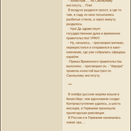
- Холостым..... по Смольному
институту.... Пли!
В воздухе раздался грохот, а где-то
там, в саду из окон посыпались
разбитые стекла, а через минуту
раздалось:
- Ура! Да здравствует
государственная дума и временное
правительство! УРА!!!!
- Ну, началось, - проговорил мичман,
перекрестился и отправился в кают-
компанию, где уже собрались офицеры
корабля.
-Приказ Временного правительства
выполнен, - проговорил он, - "Аврора"
провела холостой выстрел по
Смольному институту.
***
В ноябре русские моряки вошли в
Кенигсберг, чем вдохновили солдат.
Контрнаступление удалось, а шесть
месяцев, в Германии произошла
пролетарская революция.
В России и в Германии начиналась
новая эра.....