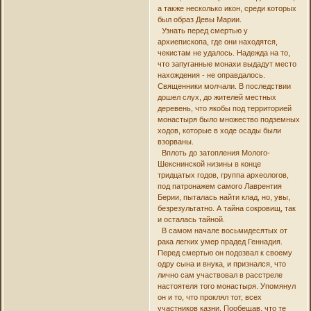
а также несколько икон, среди которых
был образ Девы Марии.
Узнать перед смертью у
архиепископа, где они находятся,
чекистам не удалось. Надежда на то,
что запуганные монахи выдадут место
нахождения - не оправдалось.
Священники молчали. В последствии
дошел слух, до жителей местных
деревень, что якобы под территорией
монастыря было множество подземных
ходов, которые в ходе осады были
взорваны.
Вплоть до затопления Молого-
Шекснинской низины в конце
тридцатых годов, группа археологов,
под патронажем самого Лаврентия
Берии, пыталась найти клад, но, увы,
безрезультатно. А тайна сокровищ, так
и осталась тайной.
В самом начале восьмидесятых от
рака легких умер прадед Геннадия.
Перед смертью он подозвал к своему
одру сына и внука, и признался, что
лично сам участвовал в расстреле
настоятеля того монастыря. Упомянул
он и то, что проклял тот, всех
участников казни. Пообещав, что те