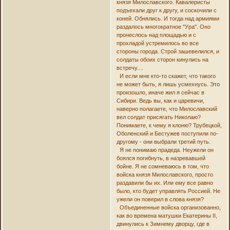
князя Милославского. Кавалеристы
подъехали друг к другу, и соскочили с
коней. Обнялись. И тогда над армиями
раздалось многократное "Ура". Оно
пронеслось над площадью и с
прохладой устремилось во все
стороны города. Строй зашевелился, и
солдаты обоих сторон кинулись на
встречу....
И если мне кто-то скажет, что такого
не может быть, я лишь усмехнусь. Это
произошло, иначе жил я сейчас в
Сибири. Ведь вы, как и царевичи,
наверно полагаете, что Милославский
вел солдат присягать Николаю?
Понимаете, к чему я клоню? Трубецкой,
Оболенский и Бестужев поступили по-
другому - они выбрали третий путь.
Я не понимаю прадеда. Неужели он
боялся погибнуть, в назревавшей
бойне. Я не сомневаюсь в том, что
войска князя Милославского, просто
раздавили бы их. Или ему все равно
было, кто будет управлять Россией. Не
ужели он поверил в слова князя?
Объединенные войска организованно,
как во времена матушки Екатерины II,
двинулись к Зимнему дворцу, где в