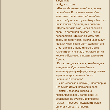
жанда"ма?
- Ну, и их тоже.
-Вы уж, батенька, поте"пите, всему
свое в"емя. Вот скинем минист"ов
капиталистов, возьмет п"олета"иат
власть в "уки, и не нужно будет бояться
ни человека с "ужьем, ни человека.....
Здесь он замолчал, через дальнюю
дверь, в вагон вошли двое. Ильича
передернуло. Кто мог ожидать, что
здесь, на территории Финляндии будут
ищейки Керенского. Хотя за время его
отсутствия в стране многое могло
измениться, кто знает, не заключил ли
Керенский договор с правительством
Суоми.
К счастью, для Ильича, это были два
кондуктора. Одеты они были в
железнодорожную форму, а над левым
карманом красовалась бляха с
надписью "Ревизоръ".
- и не человека с бляхой, - проговорил
Владимир Ильич, приходя в себя.
- Дамы и господа, граждане, -
прокричал на весь вагон, один из
ревизоров, на русском и финском
языках, - просьба предъявить ваши
билеты и оплатить проезд.