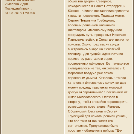
общества дворян: Северное,
2 месяца 2 дня
находившееся в Санкт-Петербурге, и
Последний визит:
Южное - в Киеве постановило привести
31-08-2018 17:00:00
к власти последнего. Прадеда моего,
Сергея Петровича Трубецкого,
волевым решением назначили
Диктатором. Именно ему поручили
преградить путь, преданных Николаю
Павловичу войск, в Сенат для принятия
присяги. Около трех тысяч солдат
выстроились в каре на Сенатской
площади. Для пущей надежности по
периметру расставили сорок
проверенных офицеров. Вот только все
складывалось не так, как хотелось. В
морозном воздухе уже пахло
пороховым дымом. Казалось, что все
катилось к финальному концу, когда к
моему прадеду прискакал молодой
драгун от "противника" с посланием от
князя Милославского. Отозвав в
сторону, чтобы спокойно переговорить,
руководство повстанцев. Рылеев,
Оболенский, Бестужев и Сергей
Трубецкой для начала, решили узнать,
что все-таки от них хочет его
сиятельство. Предложение было
простым - объединить войска. "Для