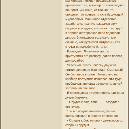
как корабль покинул председатель
правительства, крейсер отошел поздно
вечером. Он ожил, из только что
спящего, тот превратился в бушующий
муравейник. Машинное отделение
заработало, над ним раздался звук
боцманской дудки, а из всех трех труб
в черное октябрьское небо поднялся
дымок. В холодном воздухе стало
слышно, как ругаются матросы и как
стучат по палубе их ботинки.
Комендант Литейного моста,
приступил к его разводу, давая проход
для корабля.
Через час сквозь листву двухсот
летних деревьев был виден Смольный.
Он был весь в огнях. Только что на
крейсер поступило известие, что туда
пробрался, миновав заслоны, главный
заговорщик Ульянов.
В прохладном воздухе вновь заиграла
дудка боцмана.
- Орудия к бою, товсь.... - раздался
его голос.
152 мл орудие начало медленно
перемещаться в боевое положение.
- Орудие к бою готово, - донеслось со
стороны орудия.