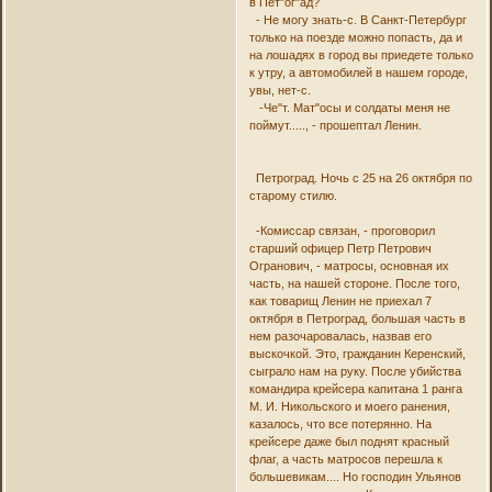
в Пет"ог"ад?
- Не могу знать-с. В Санкт-Петербург
только на поезде можно попасть, да и
на лошадях в город вы приедете только
к утру, а автомобилей в нашем городе,
увы, нет-с.
-Че"т. Мат"осы и солдаты меня не
поймут....., - прошептал Ленин.
Петроград. Ночь с 25 на 26 октября по
старому стилю.
-Комиссар связан, - проговорил
старший офицер Петр Петрович
Огранович, - матросы, основная их
часть, на нашей стороне. После того,
как товарищ Ленин не приехал 7
октября в Петроград, большая часть в
нем разочаровалась, назвав его
выскочкой. Это, гражданин Керенский,
сыграло нам на руку. После убийства
командира крейсера капитана 1 ранга
М. И. Никольского и моего ранения,
казалось, что все потерянно. На
крейсере даже был поднят красный
флаг, а часть матросов перешла к
большевикам.... Но господин Ульянов