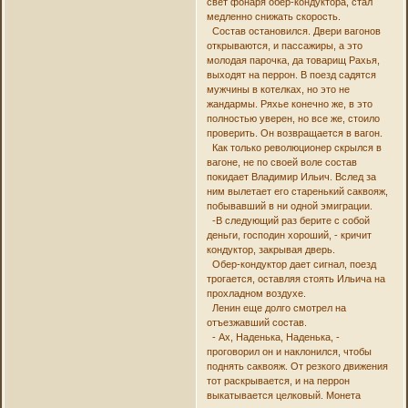
свет фонаря обер-кондуктора, стал
медленно снижать скорость.
Состав остановился. Двери вагонов
открываются, и пассажиры, а это
молодая парочка, да товарищ Рахья,
выходят на перрон. В поезд садятся
мужчины в котелках, но это не
жандармы. Ряхье конечно же, в это
полностью уверен, но все же, стоило
проверить. Он возвращается в вагон.
Как только революционер скрылся в
вагоне, не по своей воле состав
покидает Владимир Ильич. Вслед за
ним вылетает его старенький саквояж,
побывавший в ни одной эмиграции.
-В следующий раз берите с собой
деньги, господин хороший, - кричит
кондуктор, закрывая дверь.
Обер-кондуктор дает сигнал, поезд
трогается, оставляя стоять Ильича на
прохладном воздухе.
Ленин еще долго смотрел на
отъезжавший состав.
- Ах, Наденька, Наденька, -
проговорил он и наклонился, чтобы
поднять саквояж. От резкого движения
тот раскрывается, и на перрон
выкатывается целковый. Монета