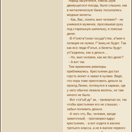
Народ засуетился, сквозь шум
движущегося поезда, было слышно, как
в металлическую банку посыпались
медные монеты.
- Как, Вас, понять мил человек? - не
унимался мужичек, просовывая руку
под старенькую шинельку, в поисках
денег.
-В п"олета"ском госуда"стве, а"мия и
полиция не нужна. Г"аниц не будет. Так
как все люди б"атья, а билеты будут
уп"азднены, как и деньги....
- Но, мил человек, как же без денег?
- А вот так.
Тем временем ревизоры
приближались. Крестьянин достал
горсть монет и зажал в кулаке. Видя,
что пора тоже приготовить деньги за
проезд Ленин, потянулся в карман, где
у него обычно лежала мелочь, но там
ничего не было.
-Вот ста"ый ду" ак, - проворчал он, так
чтобы крестьянин его не слышал, -
забыл положить деньги.
-А чего это, Вы, человек, вроде
зажиточный, - проговорил вдруг
крестьянин, - а вот ездите в вагоне
третьего класса, а не в вагоне первого