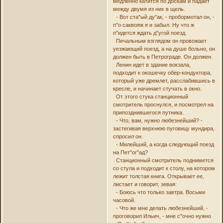
медленно катится по доскам и падает
между двумя из них в щель.
- Вот ста"ый ду"ак, - пробормотал он, -
п"о саквояж я и забыл. Ну что ж
п"идется ждать д"угой поезд.
Печальным взглядом он провожает
уезжающий поезд, а на душе больно, он
должен быть в Петрограде. Он должен.
Ленин идет в здание вокзала,
подходит к окошечку обер-кондуктора,
который уже дремлет, расслабившись в
кресле, и начинает стучать в окно.
От этого стука станционный
смотритель проснулся, и посмотрел на
припозднившегося путника.
- Что, вам, нужно любезнейший? -
застегивая верхнюю пуговицу мундира,
спросил он.
- Милейший, а когда следующий поезд
на Пет"ог"ад?
Станционный смотритель поднимется
со стула и подходит к столу, на котором
лежит толстая книга. Открывает ее,
листает и говорит, зевая:
- Боюсь что только завтра. Восьми
часовой.
- Что же мне делать любезнейший, -
проговорил Ильич, - мне с"очно нужно