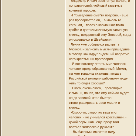
Владимир Ильич расстегнул пальто, и
поправил свой любимый галстук в
крупный горошек.
-П"омедление сме"ти подобно, - еще
раз пробормотал он, - а мысль то
хо"ошая, - полез в карман костюма-
тройки и достал маленькую записную
книжку, подаренный ему Энессой, когда
он скрывался в Швейцарии.
Ленин уже собирался раскрыть
блокнот, и записать мысли пришедшие
в голову, как вдруг сидевший напротив
него крестьянин проговорил:
-Я вот погляжу, что ты мил человек,
человек вроде образованный. Может,
ты мне товарищ скажешь, когда в
Российской империи работному люду
жить то будет хорошо?
-Ско"о, очень ско"о, - проговорил
Ильич, и, поняв, что ему сейчас будет
не до записей, стал быстро
стенографировать свои мысли в
книжку.
-Скоро-то, скоро, но ведь мил
человек, - не унимался крестьянин, -
докой поры, нам, еще предстоит
бояться человека с ружьем?
- Вы батенька имеете в виду