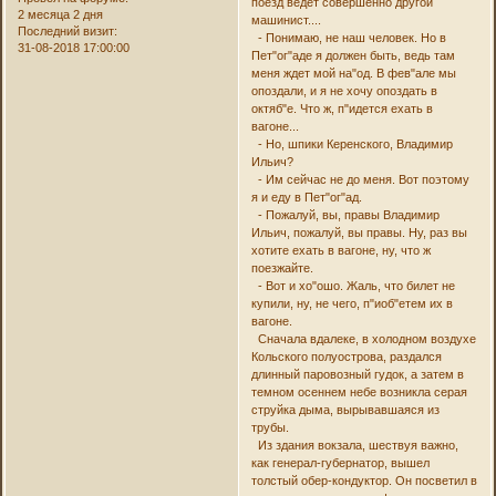
поезд ведет совершенно другой
2 месяца 2 дня
машинист....
Последний визит:
- Понимаю, не наш человек. Но в
31-08-2018 17:00:00
Пет"ог"аде я должен быть, ведь там
меня ждет мой на"од. В фев"але мы
опоздали, и я не хочу опоздать в
октяб"е. Что ж, п"идется ехать в
вагоне...
- Но, шпики Керенского, Владимир
Ильич?
- Им сейчас не до меня. Вот поэтому
я и еду в Пет"ог"ад.
- Пожалуй, вы, правы Владимир
Ильич, пожалуй, вы правы. Ну, раз вы
хотите ехать в вагоне, ну, что ж
поезжайте.
- Вот и хо"ошо. Жаль, что билет не
купили, ну, не чего, п"иоб"етем их в
вагоне.
Сначала вдалеке, в холодном воздухе
Кольского полуострова, раздался
длинный паровозный гудок, а затем в
темном осеннем небе возникла серая
струйка дыма, вырывавшаяся из
трубы.
Из здания вокзала, шествуя важно,
как генерал-губернатор, вышел
толстый обер-кондуктор. Он посветил в