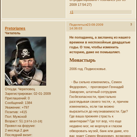
2009 17:54:27)
+1
3
Поделиться
23-08-2009
Pretorianes
14:36:03
Читатель
Не попаданец, а засланец из нашего
времени в неспокойные двадцатые
годы. О том, чтобы изменить
историю, даже не помышляет.
Монастырь
2006 год. Подмосковье.
- Вы сильно изменились, Семен
Федорович, - проговорил Геннадий
Откуда:
Череповец
Заварзин, штатный сотрудник
Зарегистрирован
: 02-01-2009
Госбезопасности, пристально
Приглашений:
0
разглядывая своего тестя,- и, причем
Сообщений:
1384
изменились, если так можно
Уважение:
+797
выразиться до неузнаваемости. Где?
Позитив:
+415
Где ваша прежняя страсть к
Пол:
Мужской
авантюрам? Где тот вор, что еще
Возраст:
51
[1974-10-18]
Провел на форуме:
недавно мог, не моргнув и глазом
2 месяца 2 дня
обворовать музей, банк или даже, кто
Последний визит:
вас знает Семен Федорович, возможно