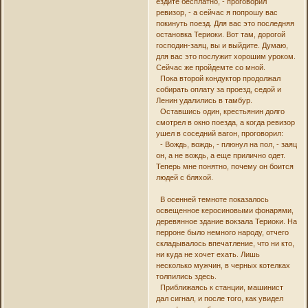
ездите бесплатно, - проговорил
ревизор, - а сейчас я попрошу вас
покинуть поезд. Для вас это последняя
остановка Териоки. Вот там, дорогой
господин-заяц, вы и выйдите. Думаю,
для вас это послужит хорошим уроком.
Сейчас же пройдемте со мной.
Пока второй кондуктор продолжал
собирать оплату за проезд, седой и
Ленин удалились в тамбур.
Оставшись один, крестьянин долго
смотрел в окно поезда, а когда ревизор
ушел в соседний вагон, проговорил:
- Вождь, вождь, - плюнул на пол, - заяц
он, а не вождь, а еще прилично одет.
Теперь мне понятно, почему он боится
людей с бляхой.
В осенней темноте показалось
освещенное керосиновыми фонарями,
деревянное здание вокзала Териоки. На
перроне было немного народу, отчего
складывалось впечатление, что ни кто,
ни куда не хочет ехать. Лишь
несколько мужчин, в черных котелках
толпились здесь.
Приближаясь к станции, машинист
дал сигнал, и после того, как увидел