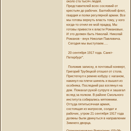
около ста тысяч людей.
Представителей всех сословий от
крестьян до рабочих. Балтийский флот,
гвардия и полки регулярной армии. Все
мы готовы вернуть власть тому, у кого
когда-то отнял ее мой прадед. Мы
готовы привести к власти Романовых.
И это должен быть Николай. Николай
Романов - внук Николая Павловича.
Сегодня мы выступаем.....
20 сентября 1917 года. Санкт-
Петербург".
Положив записку, в почтовый конверт,
Григорий Трубецкой отошел от стола.
Пристегнул к ремню кобуру с наганом,
накинул на плечи шинель и вышел из
особняка. Последний раз взглянул на
дом. Помахал рукой супруге и зашагал
вслед за полком. В районе Смольного
института собирались мятежники.
Оттуда пятитысячная армия,
состоящая из матросов, солдат и
рабочих, утром 21 сентября 1917 года
должны были двинуться в направлении
Зимнего дворца.
Отредактировано Pretorianes (03-09-