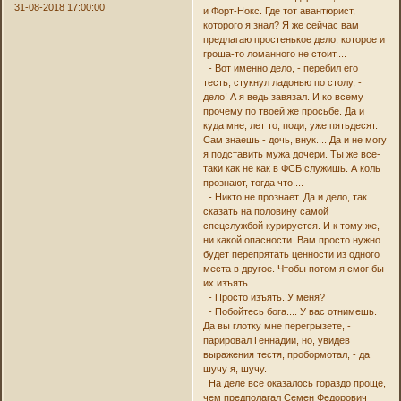
31-08-2018 17:00:00
и Форт-Нокс. Где тот авантюрист,
которого я знал? Я же сейчас вам
предлагаю простенькое дело, которое и
гроша-то ломанного не стоит....
- Вот именно дело, - перебил его
тесть, стукнул ладонью по столу, -
дело! А я ведь завязал. И ко всему
прочему по твоей же просьбе. Да и
куда мне, лет то, поди, уже пятьдесят.
Сам знаешь - дочь, внук.... Да и не могу
я подставить мужа дочери. Ты же все-
таки как не как в ФСБ служишь. А коль
прознают, тогда что....
- Никто не прознает. Да и дело, так
сказать на половину самой
спецслужбой курируется. И к тому же,
ни какой опасности. Вам просто нужно
будет перепрятать ценности из одного
места в другое. Чтобы потом я смог бы
их изъять....
- Просто изъять. У меня?
- Побойтесь бога.... У вас отнимешь.
Да вы глотку мне перегрызете, -
парировал Геннадии, но, увидев
выражения тестя, пробормотал, - да
шучу я, шучу.
На деле все оказалось гораздо проще,
чем предполагал Семен Федорович