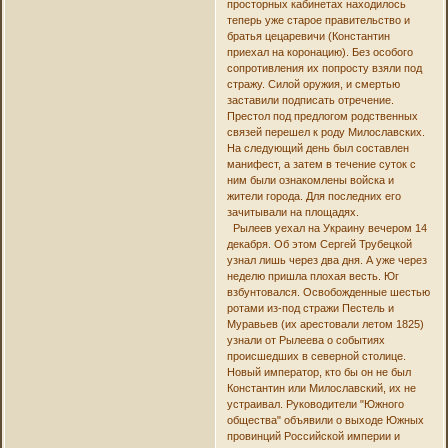
просторных кабинетах находилось
теперь уже старое правительство и
братья цецаревичи (Константин
приехал на коронацию). Без особого
сопротивления их попросту взяли под
стражу. Силой оружия, и смертью
заставили подписать отречение.
Престол под предлогом родственных
связей перешел к роду Милославских.
На следующий день был составлен
манифест, а затем в течение суток с
ним были ознакомлены войска и
жители города. Для последних его
зачитывали на площадях.
Рылеев уехал на Украину вечером 14
декабря. Об этом Сергей Трубецкой
узнал лишь через два дня. А уже через
неделю пришла плохая весть. Юг
взбунтовался. Освобожденные шестью
ротами из-под стражи Пестель и
Муравьев (их арестовали летом 1825)
узнали от Рылеева о событиях
происшедших в северной столице.
Новый император, кто бы он не был
Константин или Милославский, их не
устраивал. Руководители "Южного
общества" объявили о выходе Южных
провинций Российской империи и