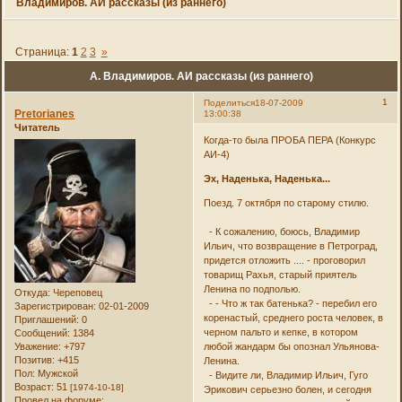
Владимиров. АИ рассказы (из раннего)
Страница:
1
2
3
»
А. Владимиров. АИ рассказы (из раннего)
1
Поделиться
18-07-2009
Pretorianes
13:00:38
Читатель
Когда-то была ПРОБА ПЕРА (Конкурс
АИ-4)
Эх, Наденька, Наденька...
Поезд. 7 октября по старому стилю.
- К сожалению, боюсь, Владимир
Ильич, что возвращение в Петроград,
придется отложить .... - проговорил
товарищ Рахья, старый приятель
Ленина по подполью.
Откуда:
Череповец
- - Что ж так батенька? - перебил его
Зарегистрирован
: 02-01-2009
коренастый, среднего роста человек, в
Приглашений:
0
черном пальто и кепке, в котором
Сообщений:
1384
Уважение:
+797
любой жандарм бы опознал Ульянова-
Позитив:
+415
Ленина.
Пол:
Мужской
- Видите ли, Владимир Ильич, Гуго
Возраст:
51
[1974-10-18]
Эрикович серьезно болен, и сегодня
Провел на форуме: