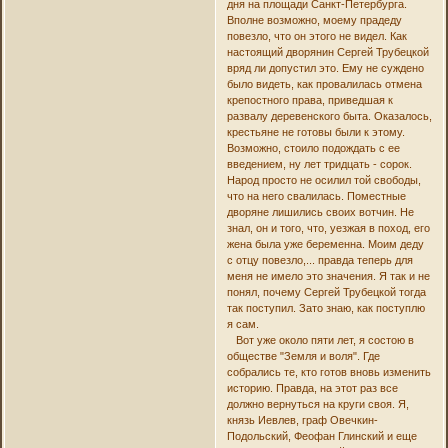
дня на площади Санкт-Петербурга.
Вполне возможно, моему прадеду
повезло, что он этого не видел. Как
настоящий дворянин Сергей Трубецкой
вряд ли допустил это. Ему не суждено
было видеть, как провалилась отмена
крепостного права, приведшая к
развалу деревенского быта. Оказалось,
крестьяне не готовы были к этому.
Возможно, стоило подождать с ее
введением, ну лет тридцать - сорок.
Народ просто не осилил той свободы,
что на него свалилась. Поместные
дворяне лишились своих вотчин. Не
знал, он и того, что, уезжая в поход, его
жена была уже беременна. Моим деду
с отцу повезло,... правда теперь для
меня не имело это значения. Я так и не
понял, почему Сергей Трубецкой тогда
так поступил. Зато знаю, как поступлю
я сам.
Вот уже около пяти лет, я состою в
обществе "Земля и воля". Где
собрались те, кто готов вновь изменить
историю. Правда, на этот раз все
должно вернуться на круги своя. Я,
князь Иевлев, граф Овечкин-
Подольский, Феофан Глинский и еще