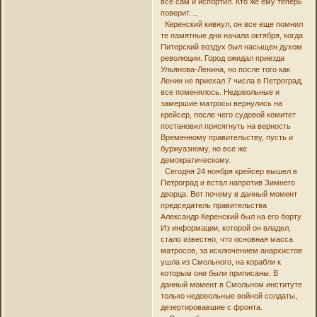
все сам и испортил. Кто же ему теперь
поверит....
Керенский кивнул, он все еще помнил
те памятные дни начала октября, когда
Питерский воздух был насыщен духом
революции. Город ожидал приезда
Ульянова-Ленина, но после того как
Ленин не приехал 7 числа в Петроград,
все поменялось. Недовольные и
замершие матросы вернулись на
крейсер, после чего судовой комитет
постановил присягнуть на верность
Временному правительству, пусть и
буржуазному, но все же
демократическому.
Сегодня 24 ноября крейсер вышел в
Петроград и встал напротив Зимнего
дворца. Вот почему в данный момент
председатель правительства
Александр Керенский был на его борту.
Из информации, которой он владел,
стало известно, что основная масса
матросов, за исключением анархистов
ушла из Смольного, на корабли к
которым они были приписаны. В
данный момент в Смольном институте
только недовольные войной солдаты,
дезертировавшие с фронта.