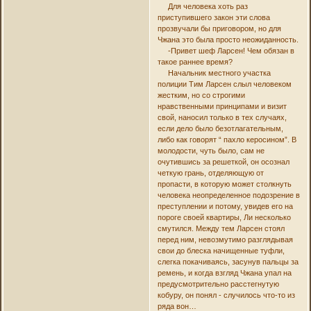
Для человека хоть раз
приступившего закон эти слова
прозвучали бы приговором, но для
Чжана это была просто неожиданность.
-Привет шеф Ларсен! Чем обязан в
такое раннее время?
Начальник местного участка
полиции Тим Ларсен слыл человеком
жестким, но со строгими
нравственными принципами и визит
свой, наносил только в тех случаях,
если дело было безотлагательным,
либо как говорят “ пахло керосином”. В
молодости, чуть было, сам не
очутившись за решеткой, он осознал
четкую грань, отделяющую от
пропасти, в которую может столкнуть
человека неопределенное подозрение в
преступлении и потому, увидев его на
пороге своей квартиры, Ли несколько
смутился. Между тем Ларсен стоял
перед ним, невозмутимо разглядывая
свои до блеска начищенные туфли,
слегка покачиваясь, засунув пальцы за
ремень, и когда взгляд Чжана упал на
предусмотрительно расстегнутую
кобуру, он понял - случилось что-то из
ряда вон…