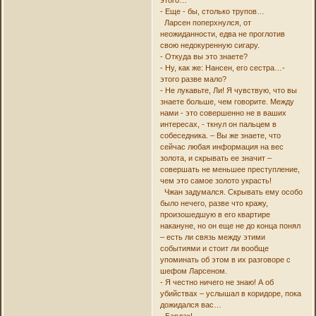
этого…
- Еще - бы, столько трупов…
Ларсен поперхнулся, от
неожиданности, едва не проглотив
свою недокуренную сигару.
- Откуда вы это знаете?
- Ну, как же: Нансен, его сестра…-
этого разве мало?
- Не лукавьте, Ли! Я чувствую, что вы
знаете больше, чем говорите. Между
нами - это совершенно не в ваших
интересах, - ткнул он пальцем в
собеседника. – Вы же знаете, что
сейчас любая информация на вес
золота, и скрывать ее значит –
совершать не меньшее преступление,
чем это самое золото украсть!
Чжан задумался. Скрывать ему особо
было нечего, разве что кражу,
произошедшую в его квартире
накануне, но он еще не до конца понял
– есть ли связь между этими
событиями и стоит ли вообще
упоминать об этом в их разговоре с
шефом Ларсеном.
- Я честно ничего не знаю! А об
убийствах – услышал в коридоре, пока
дожидался вас…