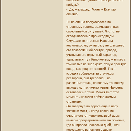
нибудь?
- Да, – вздохнул Чжан. – Все, как
обычно!
Ли не спеша прогуливался по
утреннему городу, размышляя над
сложившейся ситуацией. Что то, не
складывалось в происходящем.
Смущало то, что зная Нансена
несколько лет, он ни разу не слышал о
его покалеченной сестре, правда,
учитывая его скрытный характер,
удивляться, тут было нечему – ни кто с
точностью не знал даже, такую простую
вещь, как род его занятий. Так –
изредка собираясь за столиком
ресторана, они трепались на
различные темы, но почему то, всегда
выходило, что личная жизнь Нансена
оставалась в тени. Может быт этот
момент и казался сейчас самым
странным.
Он завернул по дороге еще в пару
злачных мест, и когда сознание
очистилось от неприветливой ауры
камеры предварительного заключения,
где он провел несколько дней, Чжан
неожиданно вспомнил о диске,