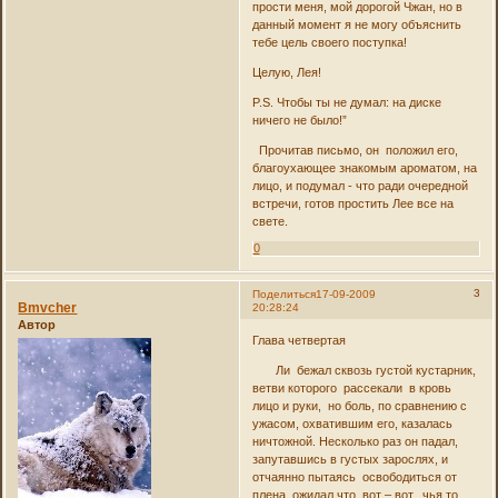
прости меня, мой дорогой Чжан, но в
данный момент я не могу объяснить
тебе цель своего поступка!
Целую, Лея!
P.S. Чтобы ты не думал: на диске
ничего не было!”
Прочитав письмо, он положил его,
благоухающее знакомым ароматом, на
лицо, и подумал - что ради очередной
встречи, готов простить Лее все на
свете.
0
3
Поделиться
17-09-2009
Bmvcher
20:28:24
Автор
Глава четвертая
Ли бежал сквозь густой кустарник,
ветви которого рассекали в кровь
лицо и руки, но боль, по сравнению с
ужасом, охватившим его, казалась
ничтожной. Несколько раз он падал,
запутавшись в густых зарослях, и
отчаянно пытаясь освободиться от
плена, ожидал что вот – вот, чья то,