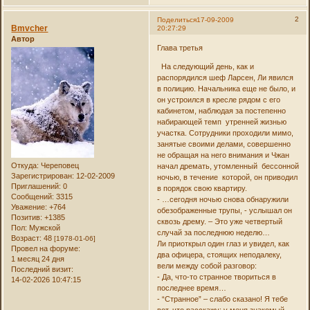
2
Поделиться
17-09-2009
Bmvcher
20:27:29
Автор
Глава третья
На следующий день, как и
распорядился шеф Ларсен, Ли явился
в полицию. Начальника еще не было, и
он устроился в кресле рядом с его
кабинетом, наблюдая за постепенно
набирающей темп утренней жизнью
участка. Сотрудники проходили мимо,
занятые своими делами, совершенно
не обращая на него внимания и Чжан
Откуда:
Череповец
начал дремать, утомленный бессонной
Зарегистрирован
: 12-02-2009
ночью, в течение которой, он приводил
Приглашений:
0
в порядок свою квартиру.
Сообщений:
3315
- …сегодня ночью снова обнаружили
Уважение:
+764
обезображенные трупы, - услышал он
Позитив:
+1385
сквозь дрему. – Это уже четвертый
Пол:
Мужской
случай за последнюю неделю…
Возраст:
48
[1978-01-06]
Ли приоткрыл один глаз и увидел, как
Провел на форуме:
два офицера, стоящих неподалеку,
1 месяц 24 дня
вели между собой разговор:
Последний визит:
- Да, что-то странное твориться в
14-02-2026 10:47:15
последнее время…
- “Странное” – слабо сказано! Я тебе