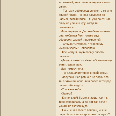
вкопанный, не в силах поверить своим
ушам.
- Ты так и собираешься стоять ко мне
спиной Чжан? – снова раздался ее
насмешливый голос, - Я уже почти час
сижу на улице и жду, когда ты
появишься.
Ли повернулся. Да, это была именно
она, любимая Лея, только еще
обворожительней и прекрасней.
- Откуда ты узнала, что я пойду
именно здесь? – спросил он.
-Кое-чему я научилась у своего
папочки.
-Да уж, - заметил Чжан. – У него везде
есть глаза и уши.
Лея помрачнела.
-Ты слышал историю с Крайчеком?
-Забудем. Все равно я не верю, что
ты в этом виновна, тем более я так рад
снова тебя видеть.
-Я искала тебя.
-Зачем?
-Глупенький! Ты же знаешь, как я к
тебе относилась, а ты вот так взял и
уехал, не сказав куда.
-По мнению твоего папаши, мы не
пара. Кстати он в курсе, что ты здесь?