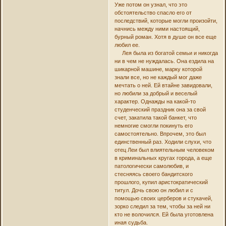
Уже потом он узнал, что это
обстоятельство спасло его от
последствий, которые могли произойти,
начнись между ними настоящий,
бурный роман. Хотя в душе он все еще
любил ее.
Лея была из богатой семьи и никогда
ни в чем не нуждалась. Она ездила на
шикарной машине, марку которой
знали все, но не каждый мог даже
мечтать о ней. Ей втайне завидовали,
но любили за добрый и веселый
характер. Однажды на какой-то
студенческий праздник она за свой
счет, закатила такой банкет, что
немногие смогли покинуть его
самостоятельно. Впрочем, это был
единственный раз. Ходили слухи, что
отец Леи был влиятельным человеком
в криминальных кругах города, а еще
патологически самолюбив, и
стесняясь своего бандитского
прошлого, купил аристократический
титул. Дочь свою он любил и с
помощью своих церберов и стукачей,
зорко следил за тем, чтобы за ней ни
кто не волочился. Ей была уготовлена
иная судьба.