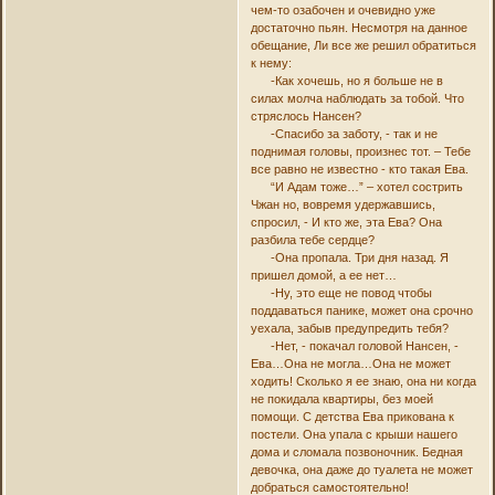
чем-то озабочен и очевидно уже
достаточно пьян. Несмотря на данное
обещание, Ли все же решил обратиться
к нему:
-Как хочешь, но я больше не в
силах молча наблюдать за тобой. Что
стряслось Нансен?
-Спасибо за заботу, - так и не
поднимая головы, произнес тот. – Тебе
все равно не известно - кто такая Ева.
“И Адам тоже…” – хотел сострить
Чжан но, вовремя удержавшись,
спросил, - И кто же, эта Ева? Она
разбила тебе сердце?
-Она пропала. Три дня назад. Я
пришел домой, а ее нет…
-Ну, это еще не повод чтобы
поддаваться панике, может она срочно
уехала, забыв предупредить тебя?
-Нет, - покачал головой Нансен, -
Ева…Она не могла…Она не может
ходить! Сколько я ее знаю, она ни когда
не покидала квартиры, без моей
помощи. С детства Ева прикована к
постели. Она упала с крыши нашего
дома и сломала позвоночник. Бедная
девочка, она даже до туалета не может
добраться самостоятельно!