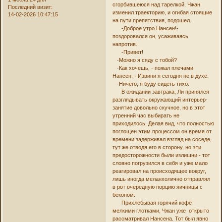
сгорбившеюся над тарелкой. Чжан
Последний визит:
изменил траекторию, и огибая стоящие
14-02-2026 10:47:15
на пути препятствия, подошел.
-Доброе утро Нансен!-
поздоровался он, усаживаясь
напротив.
-Привет!
-Можно я сяду с тобой?
-Как хочешь, - пожал плечами
Нансен. - Извини я сегодня не в духе.
-Ничего, я буду сидеть тихо.
В ожидании завтрака, Ли принялся
разглядывать окружающий интерьер-
занятие довольно скучное, но в этот
утренний час выбирать не
приходилось. Делая вид, что полностью
поглощен этим процессом он время от
времени задерживал взгляд на соседе,
тут же отводя его в сторону, но эти
предосторожности были излишни - тот
словно погрузился в себя и уже мало
реагировал на происходящее вокруг,
лишь иногда меланхолично отправлял
в рот очередную порцию яичницы с
беконом.
Прихлебывая горячий кофе
мелкими глотками, Чжан уже открыто
рассматривал Нансена. Тот был явно