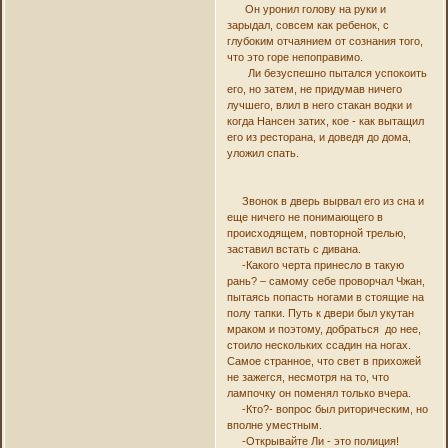
Он уронил голову на руки и
зарыдал, совсем как ребенок, с
глубоким отчаянием от сознания того,
что это горе непоправимо.
Ли безуспешно пытался успокоить
его, но затем, не придумав ничего
лучшего, влил в него стакан водки и
когда Нансен затих, кое - как вытащил
его из ресторана, и доведя до дома,
уложил спать.
Звонок в дверь вырвал его из сна и
еще ничего не понимающего в
происходящем, повторной трелью,
заставил встать с дивана.
-Какого черта принесло в такую
рань? – самому себе проворчал Чжан,
пытаясь попасть ногами в стоящие на
полу тапки. Путь к двери был укутан
мраком и поэтому, добраться до нее,
стоило нескольких ссадин на ногах.
Самое странное, что свет в прихожей
не зажегся, несмотря на то, что
лампочку он поменял только вчера.
-Кто?- вопрос был риторическим, но
вполне уместным.
-Открывайте Ли - это полиция!