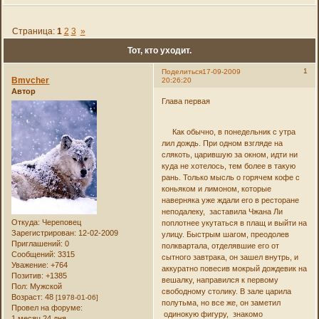
Страница:
1
2
3
»
Тот, кто уходит.
1
Поделиться
17-09-2009
Bmvcher
20:26:20
Автор
Глава первая
Как обычно, в понедельник с утра
лил дождь. При одном взгляде на
слякоть, царившую за окном, идти ни
куда не хотелось, тем более в такую
рань. Только мысль о горячем кофе с
коньяком и лимоном, которые
наверняка уже ждали его в ресторане
неподалеку, заставила Чжана Ли
Откуда:
Череповец
поплотнее укутаться в плащ и выйти на
Зарегистрирован
: 12-02-2009
улицу. Быстрым шагом, преодолев
Приглашений:
0
полквартала, отделявшие его от
Сообщений:
3315
сытного завтрака, он зашел внутрь, и
Уважение:
+764
аккуратно повесив мокрый дождевик на
Позитив:
+1385
вешалку, направился к первому
Пол:
Мужской
свободному столику. В зале царила
Возраст:
48
[1978-01-06]
полутьма, но все же, он заметил
Провел на форуме:
одинокую фигуру, знакомо
1 месяц 24 дня