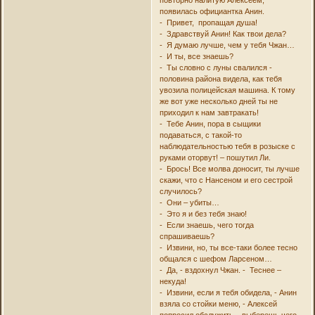
появилась официантка Анин.
- Привет, пропащая душа!
- Здравствуй Анин! Как твои дела?
- Я думаю лучше, чем у тебя Чжан…
- И ты, все знаешь?
- Ты словно с луны свалился -
половина района видела, как тебя
увозила полицейская машина. К тому
же вот уже несколько дней ты не
приходил к нам завтракать!
- Тебе Анин, пора в сыщики
подаваться, с такой-то
наблюдательностью тебя в розыске с
руками оторвут! – пошутил Ли.
- Брось! Все молва доносит, ты лучше
скажи, что с Нансеном и его сестрой
случилось?
- Они – убиты…
- Это я и без тебя знаю!
- Если знаешь, чего тогда
спрашиваешь?
- Извини, но, ты все-таки более тесно
общался с шефом Ларсеном…
- Да, - вздохнул Чжан. - Теснее –
некуда!
- Извини, если я тебя обидела, - Анин
взяла со стойки меню, - Алексей
попросил обслужить – выберешь чего-