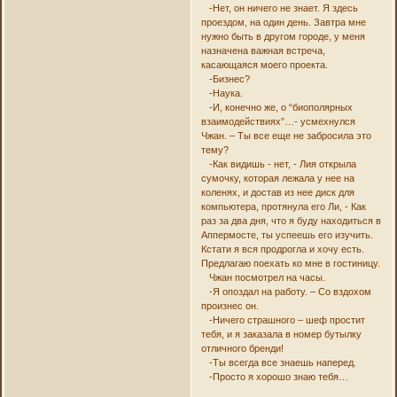
-Нет, он ничего не знает. Я здесь
проездом, на один день. Завтра мне
нужно быть в другом городе, у меня
назначена важная встреча,
касающаяся моего проекта.
-Бизнес?
-Наука.
-И, конечно же, о “биополярных
взаимодействиях”…- усмехнулся
Чжан. – Ты все еще не забросила это
тему?
-Как видишь - нет, - Лия открыла
сумочку, которая лежала у нее на
коленях, и достав из нее диск для
компьютера, протянула его Ли, - Как
раз за два дня, что я буду находиться в
Аппермосте, ты успеешь его изучить.
Кстати я вся продрогла и хочу есть.
Предлагаю поехать ко мне в гостиницу.
Чжан посмотрел на часы.
-Я опоздал на работу. – Со вздохом
произнес он.
-Ничего страшного – шеф простит
тебя, и я заказала в номер бутылку
отличного бренди!
-Ты всегда все знаешь наперед.
-Просто я хорошо знаю тебя…