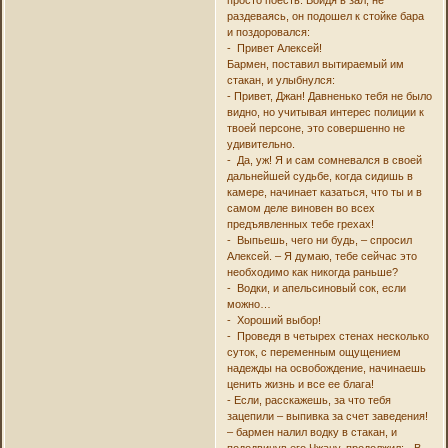
раздеваясь, он подошел к стойке бара
и поздоровался:
- Привет Алексей!
Бармен, поставил вытираемый им
стакан, и улыбнулся:
- Привет, Джан! Давненько тебя не было
видно, но учитывая интерес полиции к
твоей персоне, это совершенно не
удивительно.
- Да, уж! Я и сам сомневался в своей
дальнейшей судьбе, когда сидишь в
камере, начинает казаться, что ты и в
самом деле виновен во всех
предъявленных тебе грехах!
- Выпьешь, чего ни будь, – спросил
Алексей. – Я думаю, тебе сейчас это
необходимо как никогда раньше?
- Водки, и апельсиновый сок, если
можно…
- Хороший выбор!
- Проведя в четырех стенах несколько
суток, с переменным ощущением
надежды на освобождение, начинаешь
ценить жизнь и все ее блага!
- Если, расскажешь, за что тебя
зацепили – выпивка за счет заведения!
– бармен налил водку в стакан, и
пододвинув его Чжану, продолжил: - В