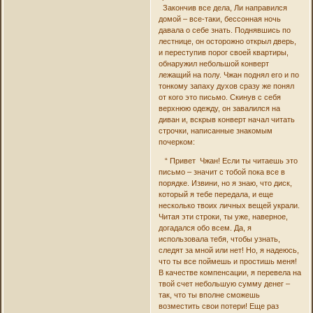
Закончив все дела, Ли направился
домой – все-таки, бессонная ночь
давала о себе знать. Поднявшись по
лестнице, он осторожно открыл дверь,
и переступив порог своей квартиры,
обнаружил небольшой конверт
лежащий на полу. Чжан поднял его и по
тонкому запаху духов сразу же понял
от кого это письмо. Скинув с себя
верхнюю одежду, он завалился на
диван и, вскрыв конверт начал читать
строчки, написанные знакомым
почерком:
“ Привет Чжан! Если ты читаешь это
письмо – значит с тобой пока все в
порядке. Извини, но я знаю, что диск,
который я тебе передала, и еще
несколько твоих личных вещей украли.
Читая эти строки, ты уже, наверное,
догадался обо всем. Да, я
использовала тебя, чтобы узнать,
следят за мной или нет! Но, я надеюсь,
что ты все поймешь и простишь меня!
В качестве компенсации, я перевела на
твой счет небольшую сумму денег –
так, что ты вполне сможешь
возместить свои потери! Еще раз