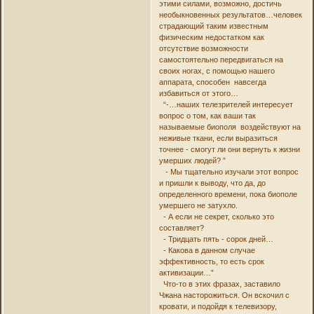
этими силами, возможно, достичь
необыкновенных результатов…человек
страдающий таким известным
физическим недостатком как
отсутствие возможности
самостоятельно передвигаться на
своих ногах, с помощью нашего
аппарата, способен навсегда
избавиться от этого…
“-…наших телезрителей интересует
вопрос о том, как ваши так
называемые биополя воздействуют на
неживые ткани, если выразиться
точнее - смогут ли они вернуть к жизни
умерших людей? ”
- Мы тщательно изучали этот вопрос
и пришли к выводу, что да, до
определенного времени, пока биополе
умершего не затухло.
- А если не секрет, сколько это
составляет?
- Тридцать пять - сорок дней…
- Какова в данном случае
эффективность, то есть срок
активизации…”
Что-то в этих фразах, заставило
Чжана насторожиться. Он вскочил с
кровати, и подойдя к телевизору,