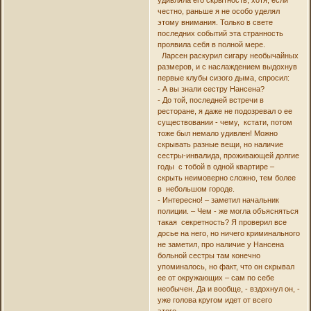
удивляла его скрытность, хотя, если
честно, раньше я не особо уделял
этому внимания. Только в свете
последних событий эта странность
проявила себя в полной мере.
Ларсен раскурил сигару необычайных
размеров, и с наслаждением выдохнув
первые клубы сизого дыма, спросил:
- А вы знали сестру Нансена?
- До той, последней встречи в
ресторане, я даже не подозревал о ее
существовании - чему, кстати, потом
тоже был немало удивлен! Можно
скрывать разные вещи, но наличие
сестры-инвалида, проживающей долгие
годы с тобой в одной квартире –
скрыть неимоверно сложно, тем более
в небольшом городе.
- Интересно! – заметил начальник
полиции. – Чем - же могла объясняться
такая секретность? Я проверил все
досье на него, но ничего криминального
не заметил, про наличие у Нансена
больной сестры там конечно
упоминалось, но факт, что он скрывал
ее от окружающих – сам по себе
необычен. Да и вообще, - вздохнул он, -
уже голова кругом идет от всего