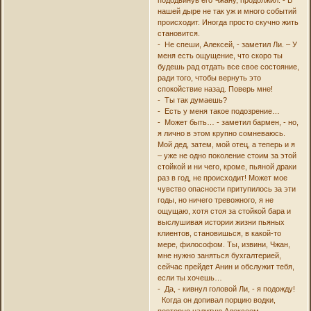
нашей дыре не так уж и много событий
происходит. Иногда просто скучно жить
становится.
- Не спеши, Алексей, - заметил Ли. – У
меня есть ощущение, что скоро ты
будешь рад отдать все свое состояние,
ради того, чтобы вернуть это
спокойствие назад. Поверь мне!
- Ты так думаешь?
- Есть у меня такое подозрение…
- Может быть… - заметил бармен, - но,
я лично в этом крупно сомневаюсь.
Мой дед, затем, мой отец, а теперь и я
– уже не одно поколение стоим за этой
стойкой и ни чего, кроме, пьяной драки
раз в год, не происходит! Может мое
чувство опасности притупилось за эти
годы, но ничего тревожного, я не
ощущаю, хотя стоя за стойкой бара и
выслушивая истории жизни пьяных
клиентов, становишься, в какой-то
мере, философом. Ты, извини, Чжан,
мне нужно заняться бухгалтерией,
сейчас прейдет Анин и обслужит тебя,
если ты хочешь…
- Да, - кивнул головой Ли, - я подожду!
Когда он допивал порцию водки,
повторно налитую Алексеем,