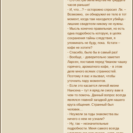
- Его сестра была мертва на тридцать
часов раньше!
- И, что…? – осторожно спросил Ли. –
Возможно, он обнаружил ее тело в тот
момент, когда там находился убийца -
лишние свидетели никому не нужны.
- Мысль конечно правильная, но есть
одна подробность которую, в целях
сохранения тайны следствия, я
упоминать не буду, пока. Кстати –
кофе не хотите?
- Спасибо, было бы в самый раз!
- Вообще, - доверительно заметил
Ларсен, поставив перед Чжаном чашку
горячего, ароматного кофе, - в этом
деле много всяких странностей.
Поэтому я вас и вызвал, чтобы
уточнить пару моментов.
- Если это касается личной жизни
Нансена – тут я вряд ли смогу вам в
чем-то помочь. Данный вопрос всегда
являлся главной загадкой для нашего
круга общения. Странный был
человек…
- Неужели за годы знакомства вы
ничего о нем не узнали?
- Ну, так – незначительные
подробности. Меня самого всегда