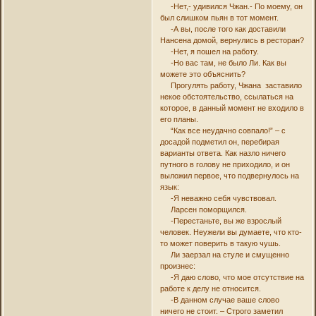
-Нет,- удивился Чжан.- По моему, он
был слишком пьян в тот момент.
-А вы, после того как доставили
Нансена домой, вернулись в ресторан?
-Нет, я пошел на работу.
-Но вас там, не было Ли. Как вы
можете это объяснить?
Прогулять работу, Чжана заставило
некое обстоятельство, ссылаться на
которое, в данный момент не входило в
его планы.
“Как все неудачно совпало!” – с
досадой подметил он, перебирая
варианты ответа. Как назло ничего
путного в голову не приходило, и он
выложил первое, что подвернулось на
язык:
-Я неважно себя чувствовал.
Ларсен поморщился.
-Перестаньте, вы же взрослый
человек. Неужели вы думаете, что кто-
то может поверить в такую чушь.
Ли заерзал на стуле и смущенно
произнес:
-Я даю слово, что мое отсутствие на
работе к делу не относится.
-В данном случае ваше слово
ничего не стоит. – Строго заметил