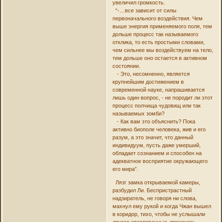
увеличил громкость.
“-…все зависит от силы
первоначального воздействия. Чем
выше энергия применяемого поля, тем
дольше процесс так называемого
отклика, то есть простыми словами,
чем сильнее мы воздействуем на тело,
тем дольше оно остается в активном
состоянии.
- Это, несомненно, является
крупнейшим достижением в
современной науке, напрашивается
лишь один вопрос, - не породит ли этот
процесс полчища чудовищ или так
называемых зомби?
- Как вам это объяснить? Пока
активно биополе человека, жив и его
разум, а это значит, что данный
индивидуум, пусть даже умерший,
обладает сознанием и способен на
адекватное восприятие окружающего
его мира”.
Лязг замка открываемой камеры,
разбудил Ли. Беспристрастный
надзиратель, не говоря ни слова,
махнул ему рукой и когда Чжан вышел
в коридор, тихо, чтобы не услышали
другие арестованные, произнес: