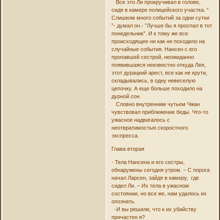
Все это Ли прокручивал в голове,
сидя в камере полицейского участка. “
Слишком много событий за одни сутки
”- думал он.- ”Лучше бы я проспал в тот
понедельник”. И к тому же все
происходящее ни как не походило на
случайные события. Нансен с его
пропавшей сестрой, неожиданно
появившаяся неизвестно откуда Лея,
этот дурацкий арест, все как не крути,
складывались, в одну невеселую
цепочку. А еще больше походило на
дурной сон.
Словно внутренним чутьем Чжан
чувствовал приближение беды. Что-то
ужасное надвигалось с
неотвратимостью скоростного
экспресса.
Глава вторая
- Тела Нансена и его сестры,
обнаружены сегодня утром. – С порога
начал Ларсен, зайдя в камеру, где
сидел Ли. – Их тела в ужасном
состоянии, но все же, нам удалось их
опознать.
-И вы решили, что к их убийству
причастен я?