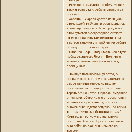
- Бардак!
- Если не возражаете, я пойду. Меня и
так наверно уже с работы уволили за
прогулы!
- Хорошо! – Ларсен достал из ящика
стола какой-то бланк, и расписавшись
в нем, протянул его Ли. – Пройдете с
этой бумагой в секретариат, скажите –
от меня, подпись там имеется. Там
вам все заполнят, и проблем на работе
не будет – это я гарантирую!
- Спасибо шеф! – поднимаясь со стула,
поблагодарил его Чжан. – Если чего
нового вспомню или узнаю – сразу
сообщу вам…
Покинув полицейский участок, он
направился в контору, где занимал не
самое оплачиваемое, но вполне
престижное место клерка, и потому
терять его не хотел. Справка, выданная
в полиции, уберегла его от увольнения,
а личная подпись шефа, помогла
выбить еще неделю отпуска - по каким
то - там “личным обстоятельствам”.
Хотя если честно – его начальник
настолько боялся Ларсена, что готов
был пойти на все, лишь бы его не
трогали!