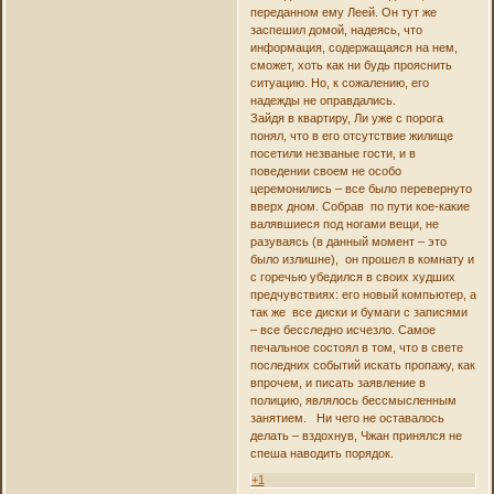
переданном ему Леей. Он тут же
заспешил домой, надеясь, что
информация, содержащаяся на нем,
сможет, хоть как ни будь прояснить
ситуацию. Но, к сожалению, его
надежды не оправдались.
Зайдя в квартиру, Ли уже с порога
понял, что в его отсутствие жилище
посетили незваные гости, и в
поведении своем не особо
церемонились – все было перевернуто
вверх дном. Собрав по пути кое-какие
валявшиеся под ногами вещи, не
разуваясь (в данный момент – это
было излишне), он прошел в комнату и
с горечью убедился в своих худших
предчувствиях: его новый компьютер, а
так же все диски и бумаги с записями
– все бесследно исчезло. Самое
печальное состоял в том, что в свете
последних событий искать пропажу, как
впрочем, и писать заявление в
полицию, являлось бессмысленным
занятием. Ни чего не оставалось
делать – вздохнув, Чжан принялся не
спеша наводить порядок.
+1