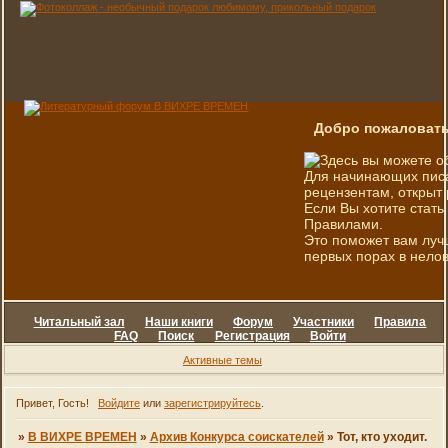
Добро пожаловать
Здесь вы можете о
Для начинающих писа
рецензентам, открыт 
Если Вы хотите стать
Правилами.
Это поможет вам луч
первых порах в нелов
Читальный зал
Наши книги
Форум
Участники
Правила
FAQ
Поиск
Регистрация
Войти
Активные темы
Привет, Гость!
Войдите
или
зарегистрируйтесь
.
»
В ВИХРЕ ВРЕМЕН
»
Архив Конкурса соискателей
»
Тот, кто уходит.