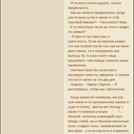
-Я не могу ничего решать, только
предполагать…
-Как вы можете предполагать, когда
уже вторые сутки я заперт в этой
чертовой камере?! – Разозлился Чжан,
- И за несколько часов до этого я видел
его живым?
- Я просто поставил вас в
известность. Если экспертиза укажет,
что они погибли после того как вы были
арестованы, то я немедленно вас
выпущу Ли. А пока я могу лишь
предложить чем-нибудь скрасить ваше
заключение.
-Неплохо было бы посмотреть
последние новости, наверное, я совсем
отстал от жизни за эти два дня.
-Хорошо. – Кивнул Ларсен. – Я
распоряжусь, чтобы вас обеспечили…
Когда принесли телевизор, как раз
шли новости по центральному каналу и
судя по всему, диктор вел беседу с
каким-то важным ученым: “-…
биополя человека взаимодействуя
между собой, как и обычные магнитные
поля, создают силы, направленные по
векторам…и если научиться управлять