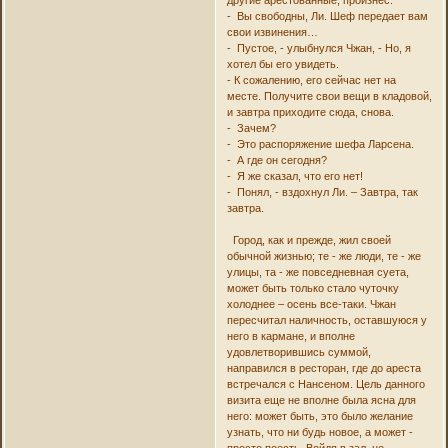
- Вы свободны, Ли. Шеф передает вам
свои извинения…
- Пустое, - улыбнулся Чжан, - Но, я
хотел бы его увидеть.
- К сожалению, его сейчас нет на
месте. Получите свои вещи в кладовой,
и завтра приходите сюда, снова.
- Зачем?
- Это распоряжение шефа Ларсена.
- А где он сегодня?
- Я же сказал, что его нет!
- Понял, - вздохнул Ли. – Завтра, так
завтра.
Город, как и прежде, жил своей
обычной жизнью; те - же люди, те - же
улицы, та - же повседневная суета,
может быть только стало чуточку
холоднее – осень все-таки. Чжан
пересчитал наличность, оставшуюся у
него в кармане, и вполне
удовлетворившись суммой,
направился в ресторан, где до ареста
встречался с Нансеном. Цель данного
визита еще не вполне была ясна для
него: может быть, это было желание
узнать, что ни будь новое, а может -
просто поесть. Войдя в зал, не