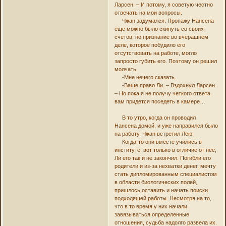
Ларсен. – И потому, я советую честно
отвечать на мои вопросы.
Чжан задумался. Пропажу Нансена
еще можно было скинуть со своих
счетов, но признание во вчерашнем
деле, которое побудило его
отсутствовать на работе, могло
запросто губить его. Поэтому он решил
молчать.
-Мне нечего сказать.
-Ваше право Ли. – Вздохнул Ларсен.
– Но пока я не получу четкого ответа
вам придется поседеть в камере…
В то утро, когда он проводил
Нансена домой, и уже направился было
на работу, Чжан встретил Лею.
Когда-то они вместе учились в
институте, вот только в отличие от нее,
Ли его так и не закончил. Погибли его
родители и из-за нехватки денег, мечту
стать дипломированным специалистом
в области биологических полей,
пришлось оставить и начать поиски
подходящей работы. Несмотря на то,
что в то время у них начали
завязываться определенные
отношения, судьба надолго развела их.