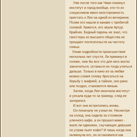
Уже после того как Чжан покинул
институт и город вообще, кто-то из
сокурсников имел неосторожность
пристать к Лее на одной из вечеринок.
Позже его нашли в канаве с пробитой
головой. Кажется, его звали Артур
Крайчек. Бедный парень не знал, что
гангстеры из высшего общества не
прощают посягательств на чистоту
семьи.
Узнав подробности происшествия
несколько лет спустя, Ли прикинул в
голове, чем бы все это для него могло
закончиться, останься он тогда учиться
дальше. Только в кино из-за любви
можно сломя голову бросаться на
борьбу с мафией, а тайное, оно рано
или поздно, становится явным.
Затем, когда Лея окончила институт
и уехала куда-то за границу, след ее
затерялся.
И вот они встретились вновь.
Он поначалу не узнал ее. Несмотря
на холод, она сидела за столиком
уличного кафе, а он прошел мимо -
мало ли одиноких, скучающих девушек
по утрам пьют кофе? И лишь когда она
окликнула его, он остановился как