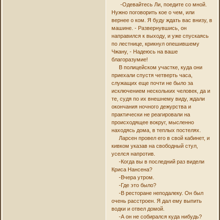
-Одевайтесь Ли, поедите со мной.
Нужно поговорить кое о чем, или
вернее о ком. Я буду ждать вас внизу, в
машине. - Развернувшись, он
направился к выходу, и уже спускаясь
по лестнице, крикнул опешившему
Чжану, - Надеюсь на ваше
благоразумие!
В полицейском участке, куда они
приехали спустя четверть часа,
служащих еще почти не было за
исключением нескольких человек, да и
те, судя по их внешнему виду, ждали
окончания ночного дежурства и
практически не реагировали на
происходящее вокруг, мысленно
находясь дома, в теплых постелях.
Ларсен провел его в свой кабинет, и
кивком указав на свободный стул,
уселся напротив.
-Когда вы в последний раз видели
Криса Нансена?
-Вчера утром.
-Где это было?
-В ресторане неподалеку. Он был
очень расстроен. Я дал ему выпить
водки и отвел домой.
-А он не собирался куда нибудь?