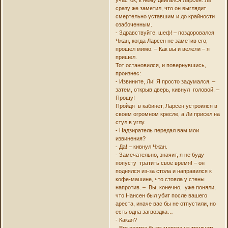
участок, к нему двигался Ларсен. Ли
сразу же заметил, что он выглядит
смертельно уставшим и до крайности
озабоченным.
- Здравствуйте, шеф! – поздоровался
Чжан, когда Ларсен не заметив его,
прошел мимо. – Как вы и велели – я
пришел.
Тот остановился, и повернувшись,
произнес:
- Извините, Ли! Я просто задумался, –
затем, открыв дверь, кивнул головой. –
Прошу!
Пройдя в кабинет, Ларсен устроился в
своем огромном кресле, а Ли присел на
стул в углу.
- Надзиратель передал вам мои
извинения?
- Да! – кивнул Чжан.
- Замечательно, значит, я не буду
попусту тратить свое время! – он
поднялся из-за стола и направился к
кофе-машине, что стояла у стены
напротив. – Вы, конечно, уже поняли,
что Нансен был убит после вашего
ареста, иначе вас бы не отпустили, но
есть одна загвоздка…
- Какая?