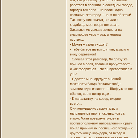
вот, что расскажу: у меня знакомый
работает в полиции, в соседнем городе,
городок так себе – не велик, одно
название, что город – но, я не об этом!
Так, вот у них значит, начали с
кладбища мертвецов похищать.
Закапают жмурика в землю, а на
следующее утро – раз, и могила
пустая…
- Может – сами уходят?
- Тебе бы все шутки шутить, а дело я
вижу серьезное!
Слушая этот разговор, Ли сразу же
пришел в себя, позабыв про усталость,
и как говориться – “весь превратился в
уши”.
- Сдается мне, орудует в нашей
местности банда "сатанистов", -
заметил один из копов. – Шеф уже с ног
сбился, все в центр ездит.
- К начальству, на ковер, скорее
всего…
Они неожиданно замолчали, и
направились прочь, скрывшись за
углом. Чжан повернул голову в
противоположном направлении и сразу
понял причину их поспешного ухода – с
другого конца коридора, от входа в