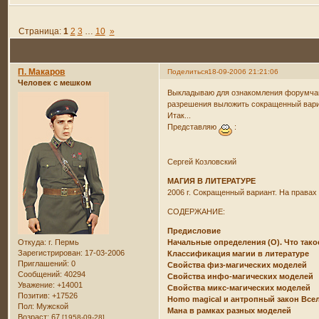
Страница:
1
2
3
…
10
»
П. Макаров
Поделиться
18-09-2006 21:21:06
Человек с мешком
Выкладываю для ознакомления форумчан 
разрешения выложить сокращенный вариа
Итак...
Представляю
:
Сергей Козловский
МАГИЯ В ЛИТЕРАТУРЕ
2006 г. Сокращенный вариант. На правах
СОДЕРЖАНИЕ:
Предисловие
Откуда:
г. Пермь
Начальные определения (О). Что тако
Зарегистрирован
: 17-03-2006
Классификация магии в литературе
Приглашений:
0
Свойства физ-магических моделей
Сообщений:
40294
Свойства инфо-магических моделей
Уважение:
+14001
Свойства микс-магических моделей
Позитив:
+17526
Homo magical и антропный закон Все
Пол:
Мужской
Мана в рамках разных моделей
Возраст:
67
[1958-09-28]