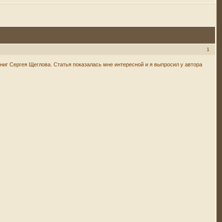
1
иг Сергея Щеглова. Статья показалась мне интересной и я выпросил у автора