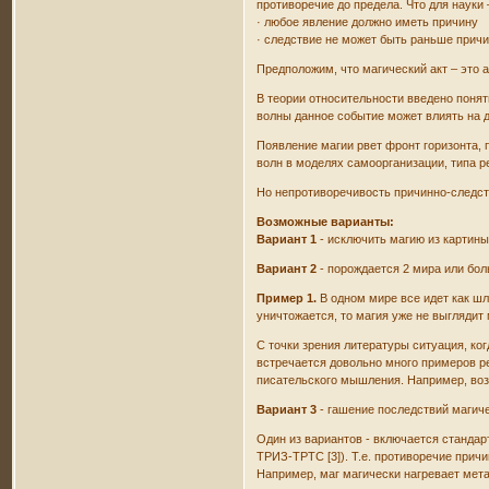
противоречие до предела. Что для науки
· любое явление должно иметь причину
· следствие не может быть раньше прич
Предположим, что магический акт – это 
В теории относительности введено поняти
волны данное событие может влиять на д
Появление магии рвет фронт горизонта,
волн в моделях самоорганизации, типа р
Но непротиворечивость причинно-следст
Возможные варианты:
Вариант 1
- исключить магию из картины
Вариант 2
- порождается 2 мира или бол
Пример 1.
В одном мире все идет как ш
уничтожается, то магия уже не выглядит 
С точки зрения литературы ситуация, ко
встречается довольно много примеров ре
писательского мышления. Например, возн
Вариант 3
- гашение последствий магиче
Один из вариантов - включается станда
ТРИЗ-ТРТС [3]). Т.е. противоречие прич
Например, маг магически нагревает мет