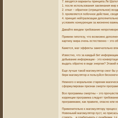
7. вводятся варианты принципа Ле Шате
1. после использования заклинания мир 
2. откат – обратное (отрицательное) во
3. проявляется побочное действие, сво
4. принцип нейтрализации дополнительнос
условиях конкуренции за жизненно важны
Давайте введем требование непротиворе
Примем гипотезу, что возможно дополне
картину мира очень естественно – это о
Кажется, маг-эффекты замечательно впи
Известно, что за каждый бит информации
добывание информации - это конвертация
выдать обратно в виде энергии? Этакий 
Еще лучше такой магомулятор смог бы у
бери магомулятор и пользуйся бесконеч
Немного о моральном старении магическ
сформулирован признак смерти программ
Все программы смертны – это прочувств
коррекции программа следует требовани
программами, как правило, опасно или н
Применительно к магомулятору процесс 
Новенький магомулятор пуст, но присас
стареть... и срабатывать с ошибками, т