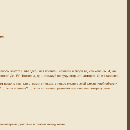
ию.
рам кажется, что здесь нет правил – начинай и твори то, что хочешь. И, как
ец” Дж. Р.Р. Толкиена, до... пожалуй не буду огорчать авторов. Они старались.
т помочь тем, кто стремится сказать новое слово в этой заманчивой области
? Есть ли правила? Есть ли потенциал развития магической литературной
лементарных действий и связей между ними.