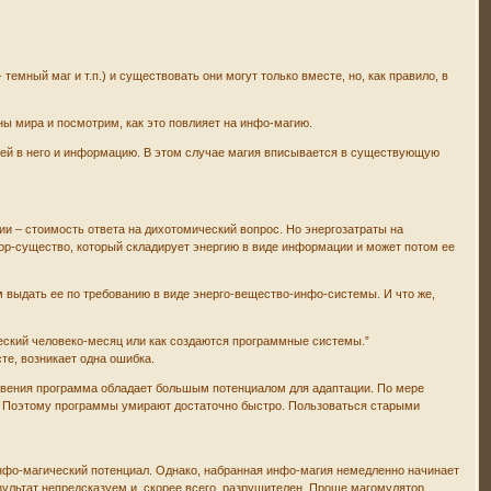
темный маг и т.п.) и существовать они могут только вместе, но, как правило, в
ы мира и посмотрим, как это повлияет на инфо-магию.
щей в него и информацию. В этом случае магия вписывается в существующую
ии – стоимость ответа на дихотомический вопрос. Но энергозатраты на
бор-существо, который складирует энергию в виде информации и может потом ее
 выдать ее по требованию в виде энерго-вещество-инфо-системы. И что же,
еский человеко-месяц или как создаются программные системы.”
те, возникает одна ошибка.
новения программа обладает большым потенциалом для адаптации. По мере
. Поэтому программы умирают достаточно быстро. Пользоваться старыми
инфо-магический потенциал. Однако, набранная инфо-магия немедленно начинает
езультат непредсказуем и, скорее всего, разрушителен. Проще магомулятор