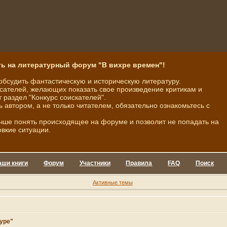
ь на литературный форум "В вихре времен"!
обсудить фантастическую и историческую литературу.
ателей, желающих показать свое произведение критикам и
 раздел "Конкурс соискателей".
ь автором, а не только читателем, обязательно ознакомьтесь с
чше понять происходящее на форуме и позволит не попадать на
овкие ситуации.
аши книги
Форум
Участники
Правила
FAQ
Поиск
Активные темы
туре"