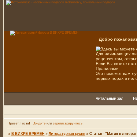
Добро пожаловат
Здесь вы можете 
Для начинающих пис
рецензентам, открыт
Если Вы хотите стат
Правилами.
Это поможет вам лу
первых порах в нел
Читальный зал
Н
Привет, Гость!
Войдите
или
зарегистрируйтесь
.
»
В ВИХРЕ ВРЕМЕН
»
Литературная кухня
»
Статья - "Магия в литера