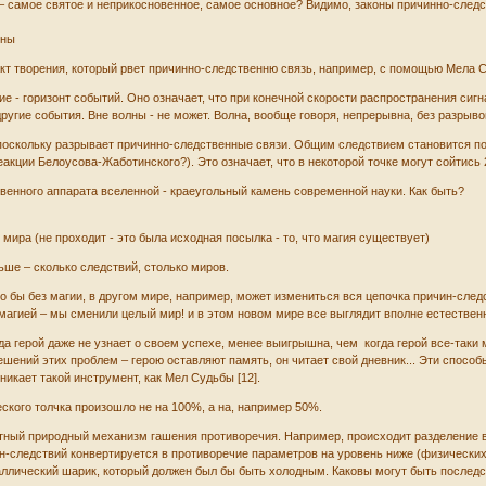
 – самое святое и неприкосновенное, самое основное? Видимо, законы причинно-след
ины
акт творения, который рвет причинно-следственню связь, например, с помощью Мела Су
е - горизонт событий. Оно означает, что при конечной скорости распространения сигн
ругие события. Вне волны - не может. Волна, вообще говоря, непрерывна, без разрыво
 поскольку разрывает причинно-следственные связи. Общим следствием становится по
еакции Белоусова-Жаботинского?). Это означает, что в некоторой точке могут сойтись
венного аппарата вселенной - краеугольный камень современной науки. Как быть?
 мира (не проходит - это была исходная посылка - то, что магия существует)
ьше – сколько следствий, столько миров.
ло бы без магии, в другом мире, например, может измениться вся цепочка причин-след
магией – мы сменили целый мир! и в этом новом мире все выглядит вполне естественно
гда герой даже не узнает о своем успехе, менее выигрышна, чем когда герой все-таки
шений этих проблем – герою оставляют память, он читает свой дневник... Эти спосо
икает такой инструмент, как Мел Судьбы [12].
ского толчка произошло не на 100%, а на, например 50%.
ртный природный механизм гашения противоречия. Например, происходит разделение во
ин-следствий конвертируется в противоречие параметров на уровень ниже (физических,
аллический шарик, который должен был бы быть холодным. Каковы могут быть послед