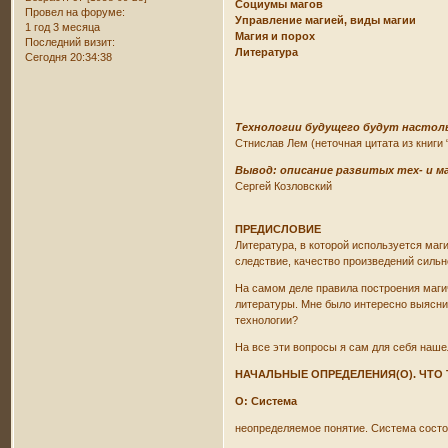
Социумы магов
Провел на форуме:
Управление магией, виды магии
1 год 3 месяца
Магия и порох
Последний визит:
Литература
Сегодня 20:34:38
Технологии будущего будут настол
Стнислав Лем (неточная цитата из книги
Вывод: описание развитых тех- и м
Сергей Козловский
ПРЕДИСЛОВИЕ
Литература, в которой используется маги
следствие, качество произведений сильно
На самом деле правила построения магич
литературы. Мне было интересно выяснит
технологии?
На все эти вопросы я сам для себя наше
НАЧАЛЬНЫЕ ОПРЕДЕЛЕНИЯ(О). ЧТО 
О: Система
неопределяемое понятие. Система состои