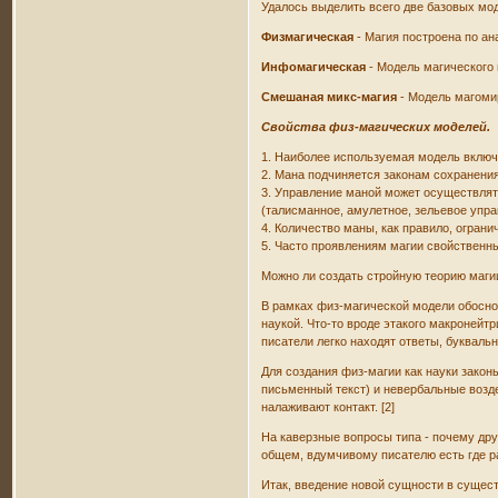
Удалось выделить всего две базовых мо
Физмагическая
- Магия построена по ан
Инфомагическая
- Модель магического
Смешаная микс-магия
- Модель магоми
Свойства физ-магических моделей.
1. Наиболее используемая модель включ
2. Мана подчиняется законам сохранения
3. Управление маной может осуществлят
(талисманное, амулетное, зельевое упр
4. Количество маны, как правило, ограни
5. Часто проявлениям магии свойственны
Можно ли создать стройную теорию маги
В рамках физ-магической модели обосно
наукой. Что-то вроде этакого макронейтр
писатели легко находят ответы, буквальн
Для создания физ-магии как науки закон
письменный текст) и невербальные возд
налаживают контакт. [2]
На каверзные вопросы типа - почему дру
общем, вдумчивому писателю есть где р
Итак, введение новой сущности в сущес