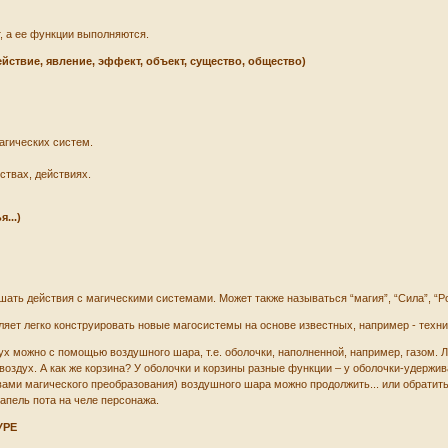
т, а ее функции выполняются.
ействие, явление, эффект, объект, существо, общество)
агических систем.
ствах, действиях.
ья...)
ать действия с магическими системами. Может также называться “магия”, “Сила”, “Pow
яет легко конструировать новые магосистемы на основе известных, например - техни
х можно с помощью воздушного шара, т.е. оболочки, наполненной, например, газом. Ли
оздух. А как же корзина? У оболочки и корзины разные функции – у оболочки-удерживат
вами магического преобразования) воздушного шара можно продолжить... или обратит
апель пота на челе персонажа.
УРЕ