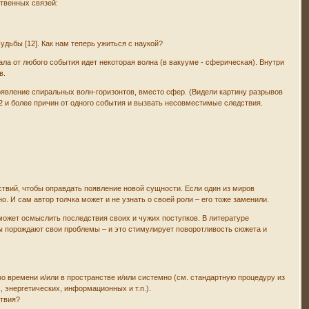
ственных связей:
дьбы [12]. Как нам теперь ужиться с наукой?
ала от любого события идет некоторая волна (в вакууме - сферическая). Внутри
в.
явление спиральных волн-горизонтов, вместо сфер. (Видели картину разрывов
 2 и более причин от одного события и вызвать несовместимые следствия.
ствий, чтобы оправдать появление новой сущности. Если один из миров
. И сам автор толчка может и не узнать о своей роли – его тоже заменили.
 может осмыслить последствия своих и чужих поступков. В литературе
бы порождают свои проблемы – и это стимулирует поворотливость сюжета и
 времени и/или в пространстве и/или системно (см. стандартную процедуру из
 энергетических, информационных и т.п.).
ствия?