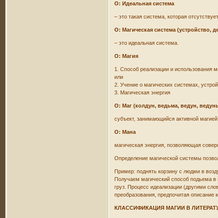
О: Идеальная система
– это такая система, которая отсутствуе
О: Магическая система (устройство, д
– это идеальная система.
О: Магия
1. Способ реализации и использования м
или
2. Учение о магических системах, устрой
3. Магическая энергия
О: Маг (колдун, ведьма, ведун, ведун
субъект, занимающийся активной магией
О: Мана
магическая энергия, позволяющая соверш
Определение магической системы позвол
Пример: поднять корзину с людми в возду
Получаем магический способ подьема в в
груз. Процесс идеализации (другими сло
преобразования, предпочитая описание к
КЛАССИФИКАЦИЯ МАГИИ В ЛИТЕРАТ