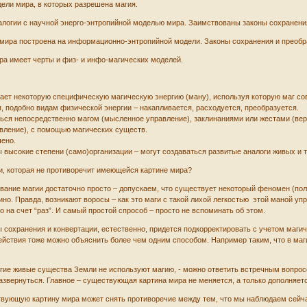
дели мира, в которых разрешена магия.
алогии с научной энерго-энтропийной моделью мира. Заимствованы законы сохранени
 мира построена на информационно-энтропийной модели. Законы сохранения и преоб
ра имеет черты и физ- и инфо-магических моделей.
ает некоторую специфическую магическую энергию (ману), используя которую маг со
, подобно видам физической энергии – накапливается, расходуется, преобразуется.
ься непосредственно магом (мысленное управление), заклинаниями или жестами (ве
авление), с помощью магических существ.
чено.
 высокие степени (само)организации – могут создаваться развитые аналоги живых и 
и, которая не противоречит имеющейся картине мира?
вание магии достаточно просто – допускаем, что существует некоторый феномен (пол
ино. Правда, возникают воросы – как это маги с такой лихой легкостью этой маной уп
о на счет “раз”. И самый простой спрособ – просто не вспоминать об этом.
ы сохранения и конвертации, естественно, придется подкорректировать с учетом маг
ействия тоже можно объяснить более чем одним способом. Например таким, что в ма
гие живые существа Земли не используют магию, - можно ответить встречным вопросо
азвернуться. Главное – существующая картина мира не меняется, а только дополняет
твующую картину мира может снять противоречие между тем, что мы наблюдаем сейча