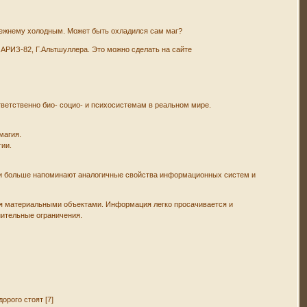
-прежнему холодным. Может быть охладился сам маг?
 АРИЗ-82, Г.Альтшуллера. Это можно сделать на сайте
тветственно био- социо- и психосистемам в реальном мире.
магия.
гии.
они больше напоминают аналогичные свойства информационных систем и
ся материальными объектами. Информация легко просачивается и
нительные ограничения.
орого стоят [7]