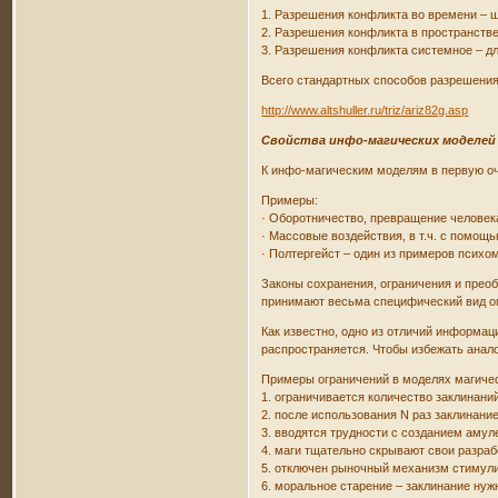
1. Разрешения конфликта во времени – ш
2. Разрешения конфликта в пространств
3. Разрешения конфликта системное – дл
Всего стандартных способов разрешения
http://www.altshuller.ru/triz/ariz82g.asp
Свойства инфо-магических моделей
К инфо-магическим моделям в первую оч
Примеры:
· Оборотничество, превращение человек
· Массовые воздействия, в т.ч. с помощ
· Полтергейст – один из примеров психом
Законы сохранения, ограничения и прео
принимают весьма специфический вид ог
Как известно, одно из отличий информа
распространяется. Чтобы избежать анал
Примеры ограничений в моделях магичес
1. ограничивается количество заклинаний
2. после использования N раз заклинание 
3. вводятся трудности с созданием амуле
4. маги тщательно скрывают свои разраб
5. отключен рыночный механизм стимул
6. моральное старение – заклинание нужн