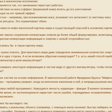
лье в магическом исполнении:
меняется так, что заклинание перестает работать
здействие на мага (эффект Шагреневой кожи) вплоть до его уничтожения
дящее на нет прямой эффект
тью – например, при возникновении мага, возникает его антагонист (к светлому магу - 
е ресурсы. Это ограничивает обоих.
чивости инфо-магической картины мира и существующей (научной в основном) картин
ние закона сохранения-конвертации энергии до более общей формулировки, включаю
братная конвертация информации в энергию с низкой энтропийностью.
сались бы в такую картину мира.
 нужно платить. Для квантового мира даже определено минимальное количество энерг
 в одну сторону. А если возможна обратная конвертация? Т.е. есть некий способ-при
компьютер в роли аккумулятора?
сваивать некоторую информацию в чистом виде от другого магомулятора, чтобы потом
но?
их систем на основе информагии. В замечательной работе Фредерика Брукса “Мифич
ы – программа умирает, когда на внесенное изменение в ней, в непредсказуемом мес
овал любой программист. Кажущаяся легкость коррекции – фикция. В момент возник
ям жизни, но экспоненциально нарастает число ошибок, порождаемых исправлениями
евозможно.
мог бы выглядеть так:
ываясь к реальному объекту (например, с помощью мага) начинает быстро набирать 
.е. случайно. Начиная с какого-то момента применять магомулятор смерти подобно – р