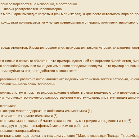
арик разогревается не мгновенно, а постепенно.
е – шарик разогревается неравномерно.
я мага шарик выглядит нагретым (как маг и желал), а для всего остального мира по
 конфликта полтора десятка – лучще познакомиться с первоисточниками, например, с
ередь относятся: биомагия, социомагия, психомагия, законы которых аналогичны соо
а в живые и неживые объекты – это примеры идеальной конвертации биообъектов, био
ью волшебной воды или вина, для изменения поведения социума – это пример социома
агии: субъекта нет, а его действия выполняются.
бразования в развитых инфо-магических моделях часто используются авторами, но 
раничений магических технологий.
ционных систем в том, что информационные объекты легко тиражируются и переносят
огичного неконтролируемого распространения маготехнологии, писатели вводят допол
кого мира:
, которое может содержать в себе книга или мозг мага [4]
стирается из памяти и/или книги [5]
тно-талисманно-зельевой части заклинания – нужны редкие инградиенты и т.п. [6]
отки друг от друга – эстафетный механизм не работает
ирования магоразработок
о тщательно подстраивать к текущим условия (“Марс в созвездии Тельца...”), ошибки д