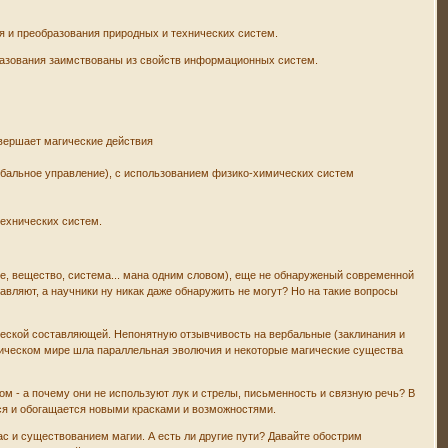
я и преобразования природных и технических систем.
разования заимствованы из свойств информационных систем.
вершает магические действия
рбальное управление), с использованием физико-химических систем
технических систем.
е, вещество, система... мана одним словом), еще не обнаруженый современной
равляют, а научники ну никак даже обнаружить не могут? Но на такие вопросы
ической составляющей. Непонятную отзывчивость на вербальные (заклинания и
гическом мире шла параллельная эволючия и некоторые магические существа
м - а почему они не используют лук и стрелы, письменность и связную речь? В
ся и обогащается новыми красками и возможностями.
с и существованием магии. А есть ли другие пути? Давайте обострим