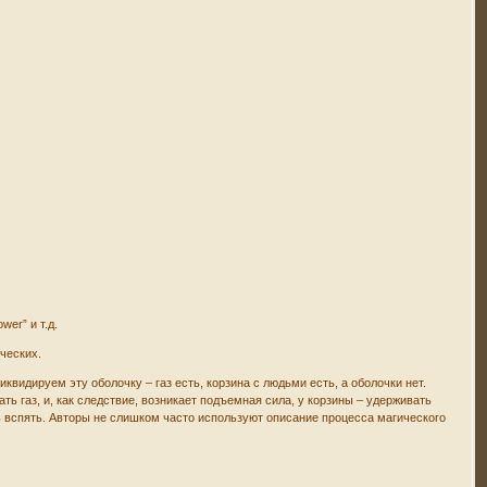
er” и т.д.
ческих.
квидируем эту оболочку – газ есть, корзина с людьми есть, а оболочки нет.
ь газ, и, как следствие, возникает подъемная сила, у корзины – удерживать
ь вспять. Авторы не слишком часто используют описание процесса магического