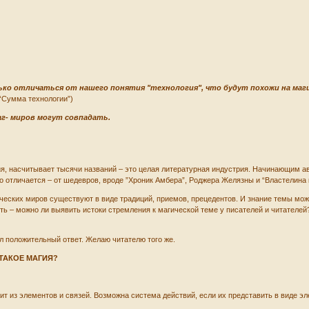
ько отличаться от нашего понятия "технология", что будут похожи на маг
 “Сумма технологии”)
аг- миров могут совпадать.
я, насчитывает тысячи названий – это целая литературная индустрия. Начинающим авто
 отличается – от шедевров, вроде ”Хроник Амбера”, Роджера Желязны и “Властелина кол
еских миров существуют в виде традиций, приемов, прецедентов. И знание темы може
ь – можно ли выявить истоки стремления к магической теме у писателей и читателей
л положительный ответ. Желаю читателю того же.
ТАКОЕ МАГИЯ?
т из элементов и связей. Возможна система действий, если их представить в виде э