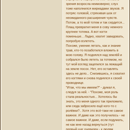
зрения возросла неимоверно; слух
тоже наполнился мириадами звуков. Я
потряс головой, стряхивая шок от
неожиданного расширения чувств.
Потом, а то мой тотем и так сердится...
Плащ превратил меня в сову немного
крупнее тотема. А вот когти
поменьше... Ладно, хватит завидовать,
попробую взлететь.
Похоже, умение летать, как и знание
трав, кто-то позаботился вложить в
мою голову. Я поднялся над землёй и
собрался было лететь за тотемом, но
тут мой взгляд зацепился за лежащий
на земле посох. Нет, его оставлять
здесь не дело... Снизившись, я схватил
его когтями и снова поднялся к своей
проводнице.
"Итак, что мы имеем?" - думал я,
следуя за ней. - "Похоже, моя роль
стала реальностью... Хотелось бы
знать, это меня одного так приложило,
или сюда забросило ещё кого-то с
ролёвки?.. Хотя это всё-таки не самое
важное. И даже как это получилось - не
самое важное. И даже, если подумать,
не как мне назад вернуться (тут
первый шаг очевиден - к людям