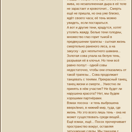
жива, но незаполненная дыра в её теле
не зарастает и кровоточит... Смерть
ещё не пришла, но она уже близко,
ждёт своего часа; её тень можно
увидеть, если постараться.
А вот и другие тени, крадутся, хотят
утолить жажду. Белые тени голодны,
множество глаз горит тьмой в
предвкушении трапезы - сытная жизнь
смертельно раненого леса, а на
закуску - дух неопытного шамана...
Золотая сова упала на белую тень,
разрывая её в клочья. Но тени всё
равно ползут - одной совы
недостаточно, чтобы они отказались от
такой трапезы... Сова продолжает
танцевать с тенями. Прекрасный танец,
танец жизни и смерти... Уместно ли
принять в нём участие? Не будет ли
нарушена красота? Нет, мы будем
хорошими партнёрами.
Взмах посоха - и тень выброшена
вверх/вниз, в нижний мир, туда, где
жизнь. Но это всего лишь тень - она не
может существовать среди вещей...
Ещё взмах, ещё... Посох прочерчивает
пространство вокруг, оставляя
затухающие следы. Мы танцуем с