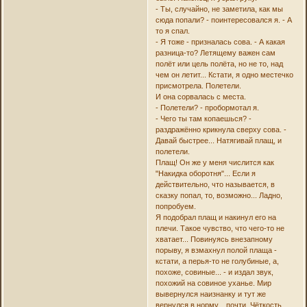
- Ты, случайно, не заметила, как мы
сюда попали? - поинтересовался я. - А
то я спал.
- Я тоже - призналась сова. - А какая
разница-то? Летящему важен сам
полёт или цель полёта, но не то, над
чем он летит... Кстати, я одно местечко
присмотрела. Полетели.
И она сорвалась с места.
- Полетели? - пробормотал я.
- Чего ты там копаешься? -
раздражённо крикнула сверху сова. -
Давай быстрее... Натягивай плащ, и
полетели.
Плащ! Он же у меня числится как
"Накидка оборотня"... Если я
действительно, что называется, в
сказку попал, то, возможно... Ладно,
попробуем.
Я подобрал плащ и накинул его на
плечи. Такое чувство, что чего-то не
хватает... Повинуясь внезапному
порыву, я взмахнул полой плаща -
кстати, а перья-то не голубиные, а,
похоже, совиные... - и издал звук,
похожий на совиное уханье. Мир
вывернулся наизнанку и тут же
вернулся в норму... почти. Чёткость