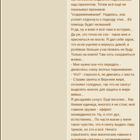
над горизонтом. Тотем всё ещё не
показывал признаков
"отдеревянивания". Надеюсь, она
успеет отдохнуть к подходу этих... Её
помощь будет нелишней.
Н-да, ну и влип я всё-таки в историю...
Да уж, это точно не сон - такое мне и
присниться не могло. Я дал себе зарок,
что если уцелею и вернусь домой, в
ролёвках больше участвовать не буду.
Только на компе! Там хоть сохраняться
можно...
- Мне нужно кое-что передать -
донеслось снизу волчье порыкивание.
- Что? - спросил я, не двигаясь с места.
- Стражи заняты в Верхнем мире,
отгоняют голодных, так что не смогут
выделить многих для защиты в мире
живых...
Я досадливо ухнул. Ещё веселее... Как
боевая единица, многого я не стою; моё
главное оружие - эффект
неожиданности. Ну, и этот дух,
естественно... По части магии у меня
такое чувство, что я смогу выдать пару
трюков, но это и всё. Ничего
серьёзного, мои магические навыки в
основном связаны с заговариванием