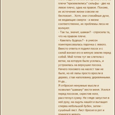
плечи "приземлились" сильфы - две на
левое плечо, одна на правое. Похоже,
их истечение жизни совсем не
беспокоит... Хотя, они стихийные духи,
не ведающие смерти - и жизни
соответственно, их проблемы леса не
волнуют.
- Так ты, значит, шаман? - спросила та,
что на правом плече.
- Камлать будешь? - в унисон
поинтересовалась парочка с левого.
Вместо ответа я поднял посох и с
силой вонзил его в мягкую землю перед
собой. Мой тотем тут же слетела с
ветки, на которую было уселась, и
устроилась на верхушке посоха.
Ничего похожего на насест там не
было, но её лапы просто вросли в
дерево, став наполовину деревянными.
Н-да...
Я отбросил ненужные мысли и
позволил "шаману" вести меня. Уселся
перед посохом, скрестив ноги,
расстегнул сумку. Не глядя запустил в
неё руку, на ощупь нашёл и вытащил
сперва небольшой бубен, затем -
сушёный лист. Лист бросил в рот и
принялся жевать.