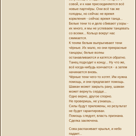
совой, и к нам присоединяются всё
новые партнёры. Они всё так же
голодны, но сейчас не время
кормления - сейчас время танца...
Белые тени то и дело сбивают узоры -
их много, и мы не успеваем танцевать
со всеми... Кольцо вокруг нас
сжимается.
К теням белым выпрыгивают тени
чёрные. Их мало, но они прекрасные
танцоры; белые волны
останавливаются и катятся обратно.
Танец подходит к концу... Ну что же,
всё когда-нибудь кончается - а затем
начинается вновь.
Чёрные тени чего-то хотят. Им нужна
помощь, и они предлагают помощь.
Шаман может закрыть рану, шаман
может вернуть сердце...
Одно верно, другое спорно.
Не проверишь, не узнаешь...
Силы будут приложены, но результат
не будет гарантирован.
Помощь следует, власть признана.
Сделка заключена.
Сова распахивает крылья, и небо
падает...