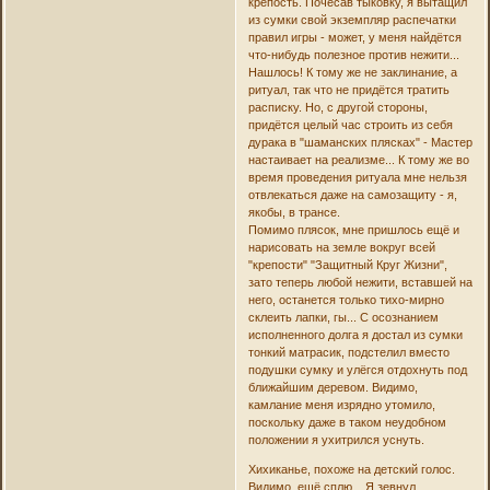
крепость. Почесав тыковку, я вытащил
из сумки свой экземпляр распечатки
правил игры - может, у меня найдётся
что-нибудь полезное против нежити...
Нашлось! К тому же не заклинание, а
ритуал, так что не придётся тратить
расписку. Но, с другой стороны,
придётся целый час строить из себя
дурака в "шаманских плясках" - Мастер
настаивает на реализме... К тому же во
время проведения ритуала мне нельзя
отвлекаться даже на самозащиту - я,
якобы, в трансе.
Помимо плясок, мне пришлось ещё и
нарисовать на земле вокруг всей
"крепости" "Защитный Круг Жизни",
зато теперь любой нежити, вставшей на
него, останется только тихо-мирно
склеить лапки, гы... С осознанием
исполненного долга я достал из сумки
тонкий матрасик, подстелил вместо
подушки сумку и улёгся отдохнуть под
ближайшим деревом. Видимо,
камлание меня изрядно утомило,
поскольку даже в таком неудобном
положении я ухитрился уснуть.
Хихиканье, похоже на детский голос.
Видимо, ещё сплю... Я зевнул,