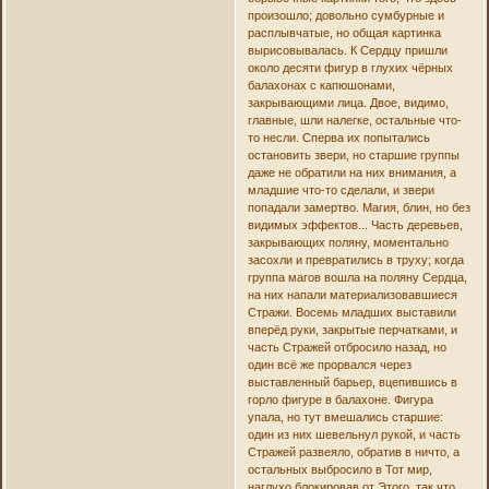
произошло; довольно сумбурные и
расплывчатые, но общая картинка
вырисовывалась. К Сердцу пришли
около десяти фигур в глухих чёрных
балахонах с капюшонами,
закрывающими лица. Двое, видимо,
главные, шли налегке, остальные что-
то несли. Сперва их попытались
остановить звери, но старшие группы
даже не обратили на них внимания, а
младшие что-то сделали, и звери
попадали замертво. Магия, блин, но без
видимых эффектов... Часть деревьев,
закрывающих поляну, моментально
засохли и превратились в труху; когда
группа магов вошла на поляну Сердца,
на них напали материализовавшиеся
Стражи. Восемь младших выставили
вперёд руки, закрытые перчатками, и
часть Стражей отбросило назад, но
один всё же прорвался через
выставленный барьер, вцепившись в
горло фигуре в балахоне. Фигура
упала, но тут вмешались старшие:
один из них шевельнул рукой, и часть
Стражей развеяло, обратив в ничто, а
остальных выбросило в Тот мир,
наглухо блокировав от Этого, так что