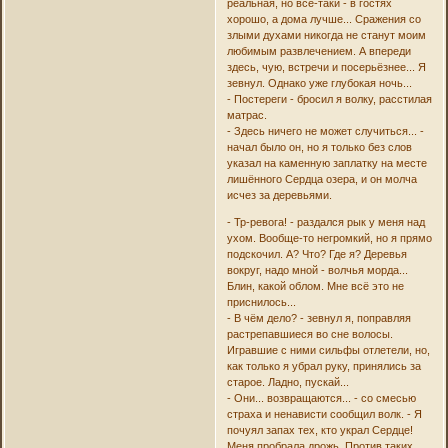
реальная, но всё-таки - в гостях
хорошо, а дома лучше... Сражения со
злыми духами никогда не станут моим
любимым развлечением. А впереди
здесь, чую, встречи и посерьёзнее... Я
зевнул. Однако уже глубокая ночь...
- Постереги - бросил я волку, расстилая
матрас.
- Здесь ничего не может случиться... -
начал было он, но я только без слов
указал на каменную заплатку на месте
лишённого Сердца озера, и он молча
исчез за деревьями.
- Тр-ревога! - раздался рык у меня над
ухом. Вообще-то негромкий, но я прямо
подскочил. А? Что? Где я? Деревья
вокруг, надо мной - волчья морда...
Блин, какой облом. Мне всё это не
приснилось...
- В чём дело? - зевнул я, поправляя
растрепавшиеся во сне волосы.
Игравшие с ними сильфы отлетели, но,
как только я убрал руку, принялись за
старое. Ладно, пускай...
- Они... возвращаются... - со смесью
страха и ненависти сообщил волк. - Я
почуял запах тех, кто украл Сердце!
Меня пробрала дрожь. Против таких