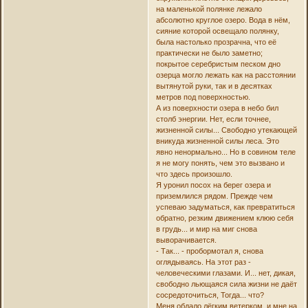
на маленькой полянке лежало
абсолютно круглое озеро. Вода в нём,
сияние которой освещало полянку,
была настолько прозрачна, что её
практически не было заметно;
покрытое серебристым песком дно
озерца могло лежать как на расстоянии
вытянутой руки, так и в десятках
метров под поверхностью.
А из поверхности озера в небо бил
столб энергии. Нет, если точнее,
жизненной силы... Свободно утекающей
вникуда жизненной силы леса. Это
явно ненормально... Но в совином теле
я не могу понять, чем это вызвано и
что здесь произошло.
Я уронил посох на берег озера и
приземлился рядом. Прежде чем
успеваю задуматься, как превратиться
обратно, резким движением клюю себя
в грудь... и мир на миг снова
выворачивается.
- Так... - пробормотал я, снова
оглядываясь. На этот раз -
человеческими глазами. И... нет, дикая,
свободно льющаяся сила жизни не даёт
сосредоточиться, Тогда... что?
Меня обдало лёгким ветерком, и мне на