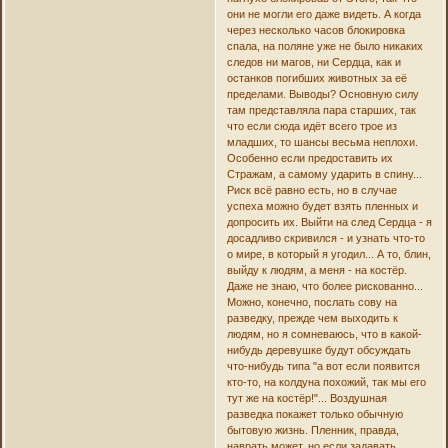
они не могли его даже видеть. А когда
через несколько часов блокировка
спала, на поляне уже не было никаких
следов ни магов, ни Сердца, как и
останков погибших животных за её
пределами. Выводы? Основную силу
там представляла пара старших, так
что если сюда идёт всего трое из
младших, то шансы весьма неплохи.
Особенно если предоставить их
Стражам, а самому ударить в спину...
Риск всё равно есть, но в случае
успеха можно будет взять пленных и
допросить их. Выйти на след Сердца - я
досадливо скривился - и узнать что-то
о мире, в который я угодил... А то, блин,
выйду к людям, а меня - на костёр.
Даже не знаю, что более рискованно...
Можно, конечно, послать сову на
разведку, прежде чем выходить к
людям, но я сомневаюсь, что в какой-
нибудь деревушке будут обсуждать
что-нибудь типа "а вот если появится
кто-то, на колдуна похожий, так мы его
тут же на костёр!"... Воздушная
разведка покажет только обычную
бытовую жизнь. Пленник, правда,
наврать может, но если задавать