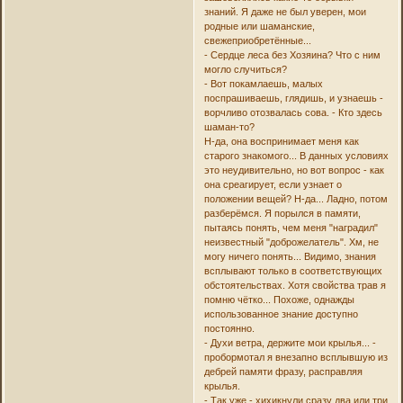
знаний. Я даже не был уверен, мои
родные или шаманские,
свежеприобретённые...
- Сердце леса без Хозяина? Что с ним
могло случиться?
- Вот покамлаешь, малых
поспрашиваешь, глядишь, и узнаешь -
ворчливо отозвалась сова. - Кто здесь
шаман-то?
Н-да, она воспринимает меня как
старого знакомого... В данных условиях
это неудивительно, но вот вопрос - как
она среагирует, если узнает о
положении вещей? Н-да... Ладно, потом
разберёмся. Я порылся в памяти,
пытаясь понять, чем меня "наградил"
неизвестный "доброжелатель". Хм, не
могу ничего понять... Видимо, знания
всплывают только в соответствующих
обстоятельствах. Хотя свойства трав я
помню чётко... Похоже, однажды
использованное знание доступно
постоянно.
- Духи ветра, держите мои крылья... -
пробормотал я внезапно всплывшую из
дебрей памяти фразу, расправляя
крылья.
- Так уже - хихикнули сразу два или три