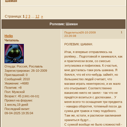
Шаман
Страница:
1
2
3
…
12
»
Ролевик: Шаман
1
Поделиться
26-10-2009
Helio
23:26:08
Читатель
РОЛЕВИК: ШАМАН.
Итак, я впервые отправляюсь на
ролёвку... Подготовкой я занимался, как
и практически всем, со смесью
энтузиазма и пофигизма. К счастью,
Откуда:
Россия, Рославль
мне досталась-таки роль шамана. Я
Зарегистрирован
: 26-10-2009
боялся, что её кто-нибудь займёт, но
Приглашений:
0
Сообщений:
2010
большинство людей считает, что
Уважение:
+4680
магами играть неинтересно, и их мало
Позитив:
+8
кто отыгрывает. Соответственно
Пол:
Мужской
вакансию никто не занял - так что не
Возраст:
45
[1981-08-02]
придётся возиться с доспехами... У
Провел на форуме:
меня всего-то оснащения три предмета
1 месяц 19 дней
- накидка оборотня, тотемный посох да
Последний визит:
сумка для травок и тому подобного.
09-04-2025 19:35:04
Там же, кстати, и расписки-заклинания
храниться будут...
С сумкой вообще не было сложностей -