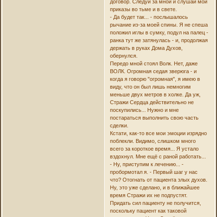
договор. Следуй за мной и слушай мои
приказы во тьме и в свете.
- Да будет так... - послышалось
рычание из-за моей спины. Я не спеша
положил иглы в сумку, подул на палец -
ранка тут же затянулась - и, продолжая
держать в руках Дома Духов,
обернулся.
Передо мной стоял Волк. Нет, даже
ВОЛК. Огромная седая зверюга - и
когда я говорю "огромная", я имею в
виду, что он был лишь немногим
меньше двух метров в холке. Да уж,
Стражи Сердца действительно не
поскупились... Нужно и мне
постараться выполнить свою часть
сделки.
Кстати, как-то все мои эмоции изрядно
поблекли. Видимо, слишком много
всего за короткое время... Я устало
вздохнул. Мне ещё с раной работать...
- Ну, приступим к лечению... -
пробормотал я. - Первый шаг у нас
что? Отогнать от пациента злых духов.
Ну, это уже сделано, и в ближайшее
время Стражи их не подпустят.
Придать сил пациенту не получится,
поскольку пациент как таковой