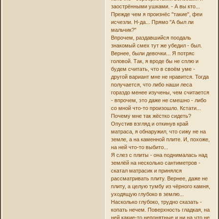
заострёнными ушками. - А вы кто...
Прежде чем я произнёс "такие", феи
исчезли. Н-да... Прямо "А был ли
мальчик?"
Впрочем, раздавшийся поодаль
знакомый смех тут же убедил - был.
Вернее, были девочки... Я потряс
головой. Так, я вроде бы не сплю и
будем считать, что в своём уме -
другой вариант мне не нравится. Тогда
получается, что либо наши леса
гораздо менее изучены, чем считается
- впрочем, это даже не смешно - либо
со мной что-то произошло. Кстати...
Почему мне так жёстко сидеть?
Опустив взгляд и откинув край
матраса, я обнаружил, что сижу не на
земле, а на каменной плите. И, похоже,
на ней что-то выбито...
Я слез с плиты - она поднималась над
землёй на несколько сантиметров -
скатал матрасик и принялся
рассматривать плиту. Вернее, даже не
плиту, а целую тумбу из чёрного камня,
уходящую глубоко в землю...
Насколько глубоко, трудно сказать -
копать нечем. Поверхность гладкая, на
ней какие-то непонятные и ни на что не