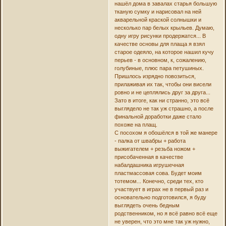
нашёл дома в завалах старья большую
тканую сумку и нарисовал на ней
акварельной краской солнышки и
несколько пар белых крыльев. Думаю,
одну игру рисунки продержатся... В
качестве основы для плаща я взял
старое одеяло, на которое нашил кучу
перьев - в основном, к, сожалению,
голубиные, плюс пара петушиных.
Пришлось изрядно повозиться,
прилаживая их так, чтобы они висели
ровно и не цеплялись друг за друга...
Зато в итоге, как ни странно, это всё
выглядело не так уж страшно, а после
финальной доработки даже стало
похоже на плащ.
С посохом я обошёлся в той же манере
- палка от швабры + работа
выжигателем + резьба ножом +
присобаченная в качестве
набалдашника игрушечная
пластмассовая сова. Будет моим
тотемом... Конечно, среди тех, кто
участвует в играх не в первый раз и
основательно подготовился, я буду
выглядеть очень бедным
родственником, но я всё равно всё еще
не уверен, что это мне так уж нужно,