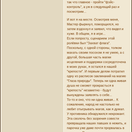
так что главное - пройти "фэйс-
контроль", а уж в следующий раз и
посмотрим...
И вот я на месте. Осмотрев меня,
Мастер фыркнул, поморщился, но
затем вздохнул и заявил, что видел и
хуже. В общем, я в игре...
Если попросту, сценарием этой
ролёвки был "Захват флага".
Поскольку, с одной стороны, толком
махать своим посохом я не умею, а с
другой, большая часть магии
исцеления и поддержки сосредоточена
в моих руках, я остался в нашей
"крепости". И первым делом потратил
одну из расписок-заклинаний на магию
"Глаза природы". Теперь ни одна живая
душа не сможет прокрасться в
"крепость" незаметно - будут
вынуждены заявлять о себе...
То-то и оно, что ни одна живая... К
сожалению, народ не настолько не
любит отыгрывать магов, как я думал.
У противника обнаружился некромант.
Эта сволочь без зазрения совести
превращала наших павших в нежить, и
парочка уже даже почти прорвалась в