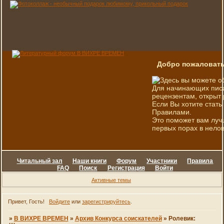
Добро пожаловать
Здесь вы можете о
Для начинающих писа
рецензентам, открыт 
Если Вы хотите стать
Правилами.
Это поможет вам луч
первых порах в нелов
Читальный зал
Наши книги
Форум
Участники
Правила
FAQ
Поиск
Регистрация
Войти
Активные темы
Привет, Гость!
Войдите
или
зарегистрируйтесь
.
»
В ВИХРЕ ВРЕМЕН
»
Архив Конкурса соискателей
»
Ролевик: