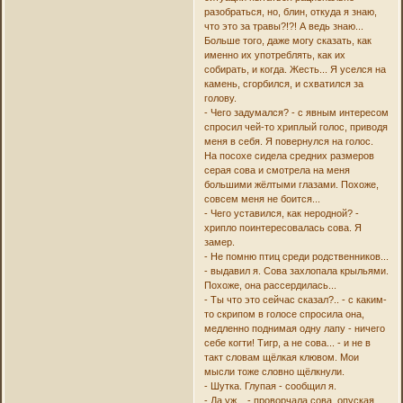
разобраться, но, блин, откуда я знаю,
что это за травы?!?! А ведь знаю...
Больше того, даже могу сказать, как
именно их употреблять, как их
собирать, и когда. Жесть... Я уселся на
камень, сгорбился, и схватился за
голову.
- Чего задумался? - с явным интересом
спросил чей-то хриплый голос, приводя
меня в себя. Я повернулся на голос.
На посохе сидела средних размеров
серая сова и смотрела на меня
большими жёлтыми глазами. Похоже,
совсем меня не боится...
- Чего уставился, как неродной? -
хрипло поинтересовалась сова. Я
замер.
- Не помню птиц среди родственников...
- выдавил я. Сова захлопала крыльями.
Похоже, она рассердилась...
- Ты что это сейчас сказал?.. - с каким-
то скрипом в голосе спросила она,
медленно поднимая одну лапу - ничего
себе когти! Тигр, а не сова... - и не в
такт словам щёлкая клювом. Мои
мысли тоже словно щёлкнули.
- Шутка. Глупая - сообщил я.
- Да уж... - проворчала сова, опуская