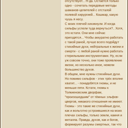
отсутствует... Н-да. Остаётся только
одно - сочетать передовые методы
шаманов-целителей с отсталой
полевой хирургией... Кошмар, какую
чушь я несу.
С моих плечей хихикнули. И когда
сильфы успели туда вернуться?.. Хотя,
это кстати. Они мне сейчас
пригодятся... Чтобы аккуратно работать
с такой раной, лучше всего подойдут
стихийные духи, нейтральные к жизни и
смерти - с любой раной нужно работать
стерильными инструментами. Ну, если
уж совсем точно, они тоже проявление
жизни, но несколько иное, нежели
большинство духов.
В общем, мне нужны стихийные духи.
Но помимо сильфов - этих трёх вполне
хватит... - понадобятся гномы, и не
меньше пяти. Кстати, гномы к
Толкиеновским дворфам,
"произошедшим" от тёмных эльфов-
цвергов, никакого отношения не имеют.
Гномы - это такие же стихийные духи,
как и вольготно устроившиеся на моих
плечах сильфы, только земли, камня и
металла. Правда, духов, как и богов,
формируют разумы смертных, так что