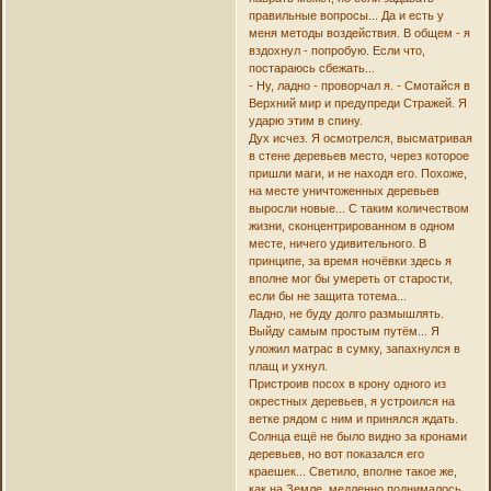
правильные вопросы... Да и есть у
меня методы воздействия. В общем - я
вздохнул - попробую. Если что,
постараюсь сбежать...
- Ну, ладно - проворчал я. - Смотайся в
Верхний мир и предупреди Стражей. Я
ударю этим в спину.
Дух исчез. Я осмотрелся, высматривая
в стене деревьев место, через которое
пришли маги, и не находя его. Похоже,
на месте уничтоженных деревьев
выросли новые... С таким количеством
жизни, сконцентрированном в одном
месте, ничего удивительного. В
принципе, за время ночёвки здесь я
вполне мог бы умереть от старости,
если бы не защита тотема...
Ладно, не буду долго размышлять.
Выйду самым простым путём... Я
уложил матрас в сумку, запахнулся в
плащ и ухнул.
Пристроив посох в крону одного из
окрестных деревьев, я устроился на
ветке рядом с ним и принялся ждать.
Солнца ещё не было видно за кронами
деревьев, но вот показался его
краешек... Светило, вполне такое же,
как на Земле, медленно поднималось