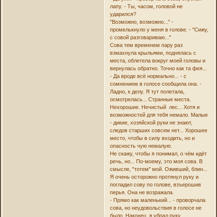
лапу. - Ты, часом, головой не
ударился?
"Возможно, возможно..." -
промелькнуло у меня в голове. - "Сижу,
с совой разговариваю..."
Сова тем временем пару раз
взмахнула крыльями, поднялась с
места, облетела вокруг моей головы и
вернулась обратно. Точно как та фея...
- Да вроде всё нормально... - с
сомнением в голосе сообщила она. -
Ладно, к делу. Я тут полетала,
осмотрелась... Странные места.
Нехорошие. Нечистый лес... Хотя и
возможностей для тебя немало. Малые
- дикие, хозяйской руки не знают,
следов старших совсем нет... Хорошее
место, чтобы в силу входить, но и
опасность чую немалую.
Не скажу, чтобы я понимал, о чём идёт
речь, но... По-моему, это моя сова. В
смысле, "тотем" мой. Оживший, блин...
Я очень осторожно протянул руку и
погладил сову по голове, взъерошив
перья. Она не возражала.
- Прямо как маленький... - проворчала
сова, но неудовольствия в голосе не
было. Наконец, я убрал руку.