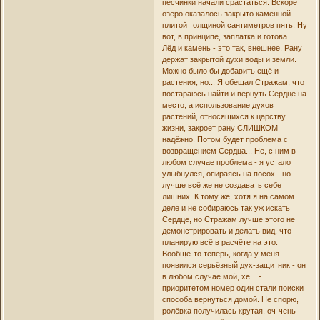
песчинки начали срастаться. Вскоре
озеро оказалось закрыто каменной
плитой толщиной сантиметров пять. Ну
вот, в принципе, заплатка и готова...
Лёд и камень - это так, внешнее. Рану
держат закрытой духи воды и земли.
Можно было бы добавить ещё и
растения, но... Я обещал Стражам, что
постараюсь найти и вернуть Сердце на
место, а использование духов
растений, относящихся к царству
жизни, закроет рану СЛИШКОМ
надёжно. Потом будет проблема с
возвращением Сердца... Не, с ним в
любом случае проблема - я устало
улыбнулся, опираясь на посох - но
лучше всё же не создавать себе
лишних. К тому же, хотя я на самом
деле и не собираюсь так уж искать
Сердце, но Стражам лучше этого не
демонстрировать и делать вид, что
планирую всё в расчёте на это.
Вообще-то теперь, когда у меня
появился серьёзный дух-защитник - он
в любом случае мой, хе... -
приоритетом номер один стали поиски
способа вернуться домой. Не спорю,
ролёвка получилась крутая, оч-чень