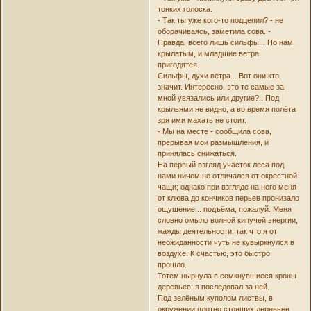
тонких голоска.
- Так ты уже кого-то подцепил? - не
оборачиваясь, заметила сова. -
Правда, всего лишь сильфы... Но нам,
крылатым, и младшие ветра
пригодятся.
Сильфы, духи ветра... Вот они кто,
значит. Интересно, это те самые за
мной увязались или другие?.. Под
крыльями не видно, а во время полёта
зря ими махать не стоит.
- Мы на месте - сообщила сова,
прерывая мои размышления, и
принялась снижаться.
На первый взгляд участок леса под
нами ничем не отличался от окрестной
чащи; однако при взгляде на него меня
от клюва до кончиков перьев пронизало
ощущение... подъёма, пожалуй. Меня
словно омыло волной кипучей энергии,
жажды деятельности, так что я от
неожиданности чуть не кувыркнулся в
воздухе. К счастью, это быстро
прошло.
Тотем нырнула в сомкнувшиеся кроны
деревьев; я последовал за ней.
Под зелёным куполом листвы, в
окружении плотно стоящих деревьев,