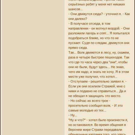
серьёзных ребят у меня нет никаких
шансов...
- Они движутся сюда? - уточнил я. - Как
они далеко?
- В получасе отсюда, в том
направлении - он мотнул мордой. - Они
разложили лагерь и спят... Я попытался
подобраться ближе, но что-то не
пускает. Судя по следам, движутся они
прямо сюда.
Так... Волк движется в лесу, ну, скажем,
раза в четыре быстрее пешеходов. Так
что где-то часа через два "они", ктобы
они не были, будут здесь... Не знаю,
чего им надо, и знать не хочу. Я в этом
месте уже получил, что хотел...
- Отступаем - решительно заявил я. -
Если уж они осилили Стражей, мне с
ними и подавно не справиться... Да и
не обещал я защищать это место.
- Но сейчас их всего трое -
просительно сообщил волк. - И это
самые молодые из тех...
- Ну...
"Ну и что?" - хотел было произнести я,
но остановился. Во время общения в
Верхнем мире Стражи передавали
обрывочные картинки того, что здесь