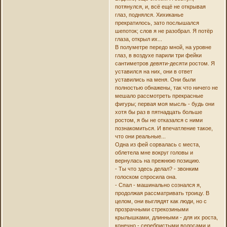
потянулся, и, всё ещё не открывая
глаз, поднялся. Хихиканье
прекратилось, зато послышался
шепоток; слов я не разобрал. Я потёр
глаза, открыл их...
В полуметре передо мной, на уровне
глаз, в воздухе парили три фейки
сантиметров девяти-десяти ростом. Я
уставился на них, они в ответ
уставились на меня. Они были
полностью обнажены, так что ничего не
мешало рассмотреть прекрасные
фигуры; первая моя мысль - будь они
хотя бы раз в пятнадцать больше
ростом, я бы не отказался с ними
познакомиться. И впечатление такое,
что они реальные...
Одна из фей сорвалась с места,
облетела мне вокруг головы и
вернулась на прежнюю позицию.
- Ты что здесь делал? - звонким
голоском спросила она.
- Спал - машинально сознался я,
продолжая рассматривать троицу. В
целом, они выглядят как люди, но с
прозрачными стрекозиными
крылышками, длинными - для их роста,
конечно - серебристыми волосами и