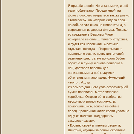
Я пришёл в себя. Ноги занемели, и всё
тело побаливало. Передо мной, на
фоне сияющего озера, всё так же ровно
стоял посох, на котором сидела сова...
но сейчас это была не живая птица, а
вырезанная из дерева фигура. Похоже,
то сражение в Верхнем Мире
исчерпало её силы... Ничего, отдохнёт,
и будет как новенькая. А вот мне
отдыхать некогда... Покряхтывая, я
поднялся с земли, покрутил головой,
разминая шею, затем положил бубен
обратно в сумку и снова пошарил в
ней, доставая верёвочку с
нанизанными на неё гладкими
обточенными палочками. Нужно ещё
что-то... Ах, да.
Из самого дальнего угла безразмерной
сумки появилась металлическая
коробочка. Открыв её, я выбрал из
нескольких иголок костяную, и,
поморщившись, вонзил её себе в
палец. Крошечная капля крови упала на
одну из палочек; над деревом
закурился дымок.
- Кровью своей и именем своим я,
Дмитрий, идущий за совой, скрепляю