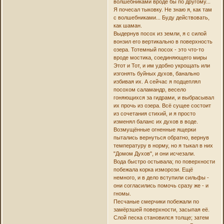
волшебниками вроде бы по другому...
Я почесал тыковку. Не знаю я, как там
с волшебниками... Буду действовать,
как шаман.
Выдернув посох из земли, я с силой
вонзил его вертикально в поверхность
озера. Тотемный посох - это что-то
вроде мостика, соединяющего миры
Этот и Тот, и им удобно укрощать или
изгонять буйных духов, банально
избивая их. А сейчас я подцеплял
посохом саламандр, весело
гоняющихся за гидрами, и выбрасывал
их прочь из озера. Всё сущее состоит
из сочетания стихий, и я просто
изменял баланс их духов в воде.
Возмущённые огненные ящерки
пытались вернуться обратно, вернув
температуру в норму, но я тыкал в них
"Домом Духов", и они исчезали.
Вода быстро остывала; по поверхности
побежала корка изморози. Ещё
немного, и в дело вступили сильфы -
они согласились помочь сразу же - и
гномы.
Песчаные смерчики побежали по
замёрзшей поверхности, засыпая её.
Слой песка становился толще; затем