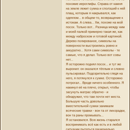
похожие иероглифы. Справа от камня
на земле лежит сумка и сползший к ней
плащ, которым я накрывался, как
одеялом... в общем-то, возвращение к
истокам. А слева... Хм, похоже на мой
посох. Только вот... Разница между ним
и моей палкой примерно такая же, как
между наброском и готовой картиной.
Дерево полированое, символы на
поверхности выстроились ровно и
аккуратно... Хотя сами символы - те
самые, что я делал. Только вот совы
нет...
Я осторожно поднял посох... и тут же
выронил: он оказался тёплым и словно
пульсировал. Подозрительно глядя на
него, я потянулся к сумке. Осторожно
потрогал... Вроде ничего особенного. Я
накинул её на плечо, открыл, чтобы
засунуть матрас обратно - и
обнаружил, что там почти нет места.
Большую часть довольно
вместительной сумки занимали
всяческие травки - вон та от лихорадки,
вон та раны промывать...
Я остановился. Всю жизнь старался
воспринимать всё как есть и в любой
ситуации пытаться рационально