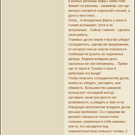
в разных регионах мира с ними тоже
бывает по разному - например, кое-где
металл считается отдельной стихией, и
духи у него свои...
Оппа... А интересные факты у меня в
голове всплывают. Хотя и не
актуальные... Сейчас главное - сделать
свою работу.
Угрюмых духов земли я быстро убедил
сотрудничать, сделав им предложение,
от которого они не смогли отказаться -
пообещал не рушить их подземные
дворцы. Бедные младшие духи,
насколько же они легковерны... Прямо
как те черти в "Сказке о попе и
работнике его Балде".
Чтобы получить сотрудничество духов,
можно их убедить, заставить, или
обмануть. Большинство шаманов
использует последний метод -
заставить зачастую просто нет
возможности, а убедить в чём-то не
блещущих интеллектом младших духов
весьма проблемно. Со старшими же
рискуют связаться только очень
сильные, уверенные в себе шаманы -
или те, кто находится под
покровительством сильного тотема. С