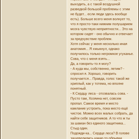
выходить, а с такой воздушной
разведкой большой проблемы с этим
не будет... если люди здесь вообще
есть). Больше всего меня волнует то,
что я просто-таки нижним полушарием
мозга чувствую неприятности... Это на
котором сидят - оно обычно и отвечает
за предчувствие проблем.
Хотя сейчас у меня несколько иная
анатомия... Я хмыкнул, однако
получилось только негромкое угуканье.
Сова, что с меня взять...
Да, а говорить-то я могу?
- А куда мы, собственно, летим? -
спросил я. Хорошо, говорить
получается... Правда, голос такой же
хриплый, как у тотема, но вполне
понятный.
- К Сердцу леса - отозвалась сова. -
Пусто там, Хозяина нет, совсем
пропал. Самое время и место
камлание устроить, пока место ещё
чистое. Можно всех малых собрать, да
найти себе защитников. А то что ж ты
за шаман без единого защитника...
Стыд один.
Подожди-ка... Сердце леса? В голове
зашевелились какие-то обрывки