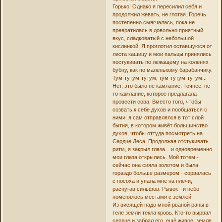
Горько! Однако я пересилил себя и
продолжил жевать, не глотая. Горечь
постепенно смягчалась, пока не
превратилась в довольно приятный
вкус, сладковатый с небольшой
кислинкой. Я проглотил оставшуюся от
листа кашицу и мои пальцы принялись
постукивать по лежащему на коленях
бубну, как по маленькому барабанчику.
Тум-тутум-тутум, тум-тутум-тутум...
Нет, это было не камлание. Точнее, не
то камлание, которое предлагала
провести сова. Вместо того, чтобы
созвать к себе духов и пообщаться с
ними, я сам отправлялся в тот слой
бытия, в котором живёт большинство
духов, чтобы оттуда посмотреть на
Сердце Леса. Продолжая отстукивать
ритм, я закрыл глаза... и одновременно
мои глаза открылись. Мой тотем -
сейчас она сияла золотом и была
гораздо больше размером - сорвалась
с посоха и упала мне на плечи,
распугав сильфов. Рывок - и небо
поменялось местами с землёй.
Из висящей надо мной рваной раны в
теле земли текла кровь. Кто-то вырвал
сердце и забрал его, ещё живое; земля