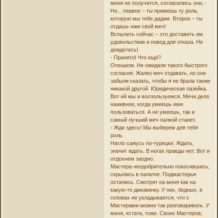
меня не получится, согласились они, -
Но... первое – ты примешь ту роль,
которую мы тебе дадим. Второе – ты
отдашь нам свой меч!
Вспылить сейчас – это доставить им
удовольствие и повод для отказа. Не
дождетесь!
- Принято! Что ещё?
Опешили. Не ожидали такого быстрого
согласия. Жалко меч отдавать, но они
забыли сказать, чтобы я не брала также
никакой другой. Юридическая лазейка.
Вот ей мы и воспользуемся. Мечи дело
наживное, когда умеешь ими
пользоваться. А не умеешь, так и
самый лучший меч палкой станет.
- Жди здесь! Мы выберем для тебя
роль.
Нагло сажусь по-турецки. Ждать,
значит ждать. В ногах правды нет. Вот и
отдохнем заодно.
Мастера неодобрительно покосившись,
скрылись в палатке. Подмастерья
остались. Смотрят на меня как на
какую-то диковинку. У них, бедных, в
головах не укладывается, что с
Мастерами можно так разговаривать. У
меня, кстати, тоже. Своих Мастеров,