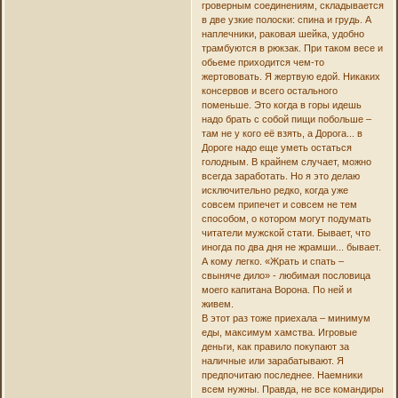
гроверным соединениям, складывается
в две узкие полоски: спина и грудь. А
наплечники, раковая шейка, удобно
трамбуются в рюкзак. При таком весе и
обьеме приходится чем-то
жертововать. Я жертвую едой. Никаких
консервов и всего остального
поменьше. Это когда в горы идешь
надо брать с собой пищи побольше –
там не у кого её взять, а Дорога... в
Дороге надо еще уметь остаться
голодным. В крайнем случает, можно
всегда заработать. Но я это делаю
исключительно редко, когда уже
совсем припечет и совсем не тем
способом, о котором могут подумать
читатели мужской стати. Бывает, что
иногда по два дня не жрамши... бывает.
А кому легко. «Жрать и спать –
свыняче дило» - любимая пословица
моего капитана Ворона. По ней и
живем.
В этот раз тоже приехала – минимум
еды, максимум хамства. Игровые
деньги, как правило покупают за
наличные или зарабатывают. Я
предпочитаю последнее. Наемники
всем нужны. Правда, не все командиры