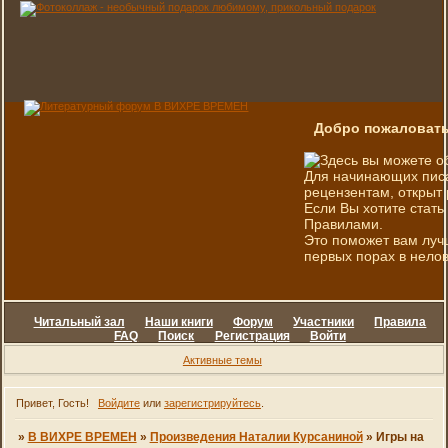
Добро пожаловать
Здесь вы можете о
Для начинающих писа
рецензентам, открыт 
Если Вы хотите стать
Правилами.
Это поможет вам луч
первых порах в нелов
Читальный зал
Наши книги
Форум
Участники
Правила
FAQ
Поиск
Регистрация
Войти
Активные темы
Привет, Гость!
Войдите
или
зарегистрируйтесь
.
»
В ВИХРЕ ВРЕМЕН
»
Произведения Наталии Курсаниной
»
Игры на