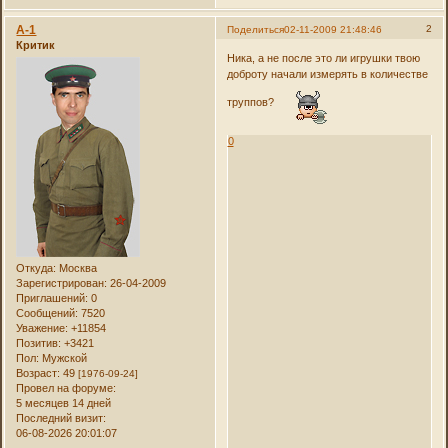
А-1
2
Поделиться
02-11-2009 21:48:46
Критик
Ника, а не после это ли игрушки твою
доброту начали измерять в количестве
труппов?
0
Откуда:
Москва
Зарегистрирован
: 26-04-2009
Приглашений:
0
Сообщений:
7520
Уважение:
+11854
Позитив:
+3421
Пол:
Мужской
Возраст:
49
[1976-09-24]
Провел на форуме:
5 месяцев 14 дней
Последний визит:
06-08-2026 20:01:07