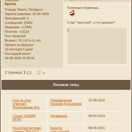
Критик
Травница-отравница...
Откуда:
Минск, Беларусь
Зарегистрирован
: 26-06-2009
Приглашений:
0
Старт "вкусный", а что дальше?
Сообщений:
23931
Уважение:
+13443
0
Позитив:
+32114
Пол:
Мужской
Возраст:
52
[1974-01-30]
Провел на форуме:
10 месяцев 5 дней
Последний визит:
06-08-2026 15:39:36
Страница:
1
2
3
…
77
»
Похожие темы
Сын за отца
Произведения
10-08-2016
отвечает.
Наталии Курсаниной
Продолжение Игр.
Серия "НОВАЯ
Неликвиды
08-04-2019
ИГРА"
На острие истории
Конкурс
08-05-2021
(проект "Вектор")
соискателей