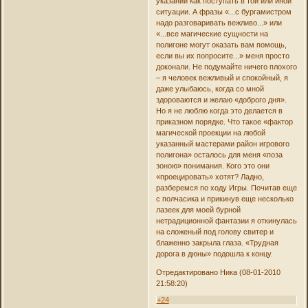
указаний как поступать в той или иной
ситуации. А фразы «...с бургамистром
надо разговаривать вежливо...» или
«...все магические сущности на
полигоне могут оказать вам помощь,
если вы их попросите...» меня просто
доконали. Не подумайте ничего плохого
– я человек вежливый и спокойный, я
даже улыбаюсь, когда со мной
здороваются и желаю «доброго дня».
Но я не люблю когда это делается в
приказном порядке. Что такое «фактор
магической проекции на любой
указанный мастерами район игрового
полигона» осталось для меня «поза
зоною» понимания. Кого это они
«проецировать» хотят? Ладно,
разберемся по ходу Игры. Почитав еще
с полчасика и прикинув еще несколько
лазеек для моей бурной
нетрадиционной фантазии я откинулась
на сложеный под голову свитер и
блаженно закрыла глаза. «Трудная
дорога в дюны» подошла к концу.
Отредактировано Ника (08-01-2010
21:58:20)
+24