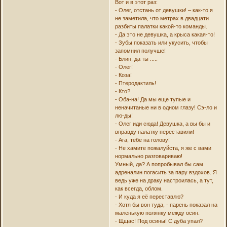
Вот и в этот раз:
- Олег, отстань от девушки! – как-то я
не заметила, что метрах в двадцати
разбиты палатки какой-то команды.
- Да это не девушка, а крыса какая-то!
- Зубы показать или укусить, чтобы
запомнил получше!
- Блин, да ты .....
- Олег!
- Коза!
- Птеродактиль!
- Кто?
- Оба-на! Да мы еще тупые и
неначитаные ни в одном глазу! Сэ-ло и
лю-ды!
- Олег иди сюда! Девушка, а вы бы и
вправду палатку переставили!
- Ага, тебе на голову!
- Не хамите пожалуйста, я же с вами
нормально разговариваю!
Умный, да? А попробывал бы сам
адреналин погасить за пару вздохов. Я
ведь уже на драку настроилась, а тут,
как всегда, облом.
- И куда я её переставлю?
- Хотя бы вон туда, - парень показал на
маленькую полянку между осин.
- Щщас! Под осины! С дуба упал?