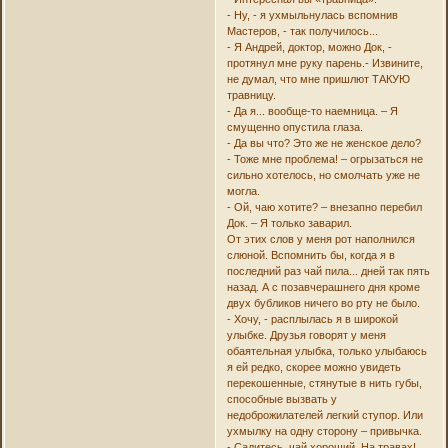
- Ну, - я ухмыльнулась вспомнив
Мастеров, - так получилось...
- Я Андрей, доктор, можно Док, -
протянул мне руку парень.- Извините,
не думал, что мне пришлют ТАКУЮ
травницу.
- Да я... вообще-то наемница. – Я
смущенно опустила глаза.
- Да вы что? Это же не женское дело?
- Тоже мне проблема! – огрызаться не
сильно хотелось, но смолчать уже не
могла.
- Ой, чаю хотите? – внезапно перебил
Док. – Я только заварил.
От этих слов у меня рот наполнился
слюной. Вспомнить бы, когда я в
последний раз чай пила... дней так пять
назад. А с позавчерашнего дня кроме
двух бубликов ничего во рту не было.
- Хочу, - расплылась я в широкой
улыбке. Друзья говорят у меня
обаятельная улыбка, только улыбаюсь
я ей редко, скорее можно увидеть
перекошенные, стянутые в нить губы,
способные вызвать у
недоброжилателей легкий ступор. Или
ухмылку на одну сторону – привычка.
- Садитесь, чай хороший. На травах!