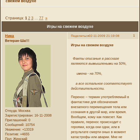
свежем воздухе
Страница:
1
2
3
…
77
»
Игры на свежем воздухе
Ника
1
Поделиться
02-11-2009 21:19:08
Ветеран-Ша!!!
Игры на свежем воздухе
Факты описаные в рассказе
являются вымышлеными на 50%,
имена - на 70%,
а все остальное соответствует
действительности.
Перенос – термин употребляемый в
фантастике для обозначения
внезапного перемещения тела или
Откуда:
Москва
сознания в другой мир, или время.
Зарегистрирован
: 16-11-2008
Вообщем, кому как повезет. Как
Приглашений:
0
правило, перенос происходит с
Сообщений:
10754
героями, когда они одни, или в
Уважение:
+13319
результате смерти оных в момент
Позитив:
+4655
катастрофы или аварии. Мне не
Пол:
Женский