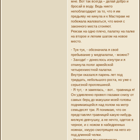
мне. Вот так всегда – делай добро и
бросай в воду. Ведь никто
непоблагодарит за то, что я им
предьяву не кинула и к Мастерам не
побежала жаловаться, что меня с
законного места сгоняют.
Рюкзак на одно плечо, палатку на палке
на второе и легким шагом на новое
место.
- Тук-тук, - обозначила я своё
пребывание у медпалатки, - можно?
- Заходи! – донеслось изнутри и я
откинула полог армейской
четырехместной палатки.
Внутри оказался парень лет под
тридцать, небольшого роста, но уже с
серьезной проплешиной.
- Я тут, - я замялась, - вот... травница я!
Он удивленно провел глазами снизу от
самых берц до макушки моей головы
поднимающейся над полом на метр
семьдесят три. Я понимаю, что он
представлял травницей какую-нибудь
мелкую девчушку, а не нечто, одетое в
черное, и с ножом в набедренных
ножнах, хмуро смотрящее на него из-
под длинной челки.
- Интересная вы «травница».