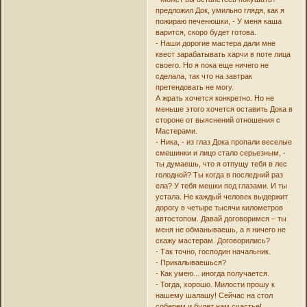
предложил Док, умильно глядя, как я
пожираю печенюшки, - У меня каша
варится, скоро будет готова.
- Наши дорогие мастера дали мне
квест зарабатывать харчи в поте лица
своего. Но я пока еще ничего не
сделала, так что на завтрак
претендовать не могу.
А жрать хочется конкретно. Но не
меньше этого хочется оставить Дока в
стороне от выяснений отношения с
Мастерами.
- Ника, - из глаз Дока пропали веселые
смешинки и лицо стало серьезным, -
ты думаешь, что я отпущу тебя в лес
голодной? Ты когда в последний раз
ела? У тебя мешки под глазами. И ты
устала. Не каждый человек выдержит
дорогу в четыре тысячи километров
автостопом. Давай договоримся – ты
меня не обманываешь, а я ничего не
скажу мастерам. Договорились?
- Так точно, господин начальник.
- Прикалываешься?
- Как умею... иногда получается.
- Тогда, хорошо. Милости прошу к
нашему шалашу! Сейчас на стол
соберем и будет нам счастье!