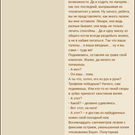
возможности. Да и ходить по лагерям...
как лох последний, выпрашивая их
«полечится» у меня. Ну ничего, ребята,
вы не представляете, как много лазеек
вы мне оставили. Лекари, они ведь
разные бывают, они ведь не только
лечить способны... Да и одну миску из
общего котла всегда раздобыть можно,
а не в кабаке питаться. Так что ваши
талоны... и ваши вводные.... ну и вы
сами – туда же!
Поднимаюсь, оставляя на траве свой
клиночек. Жалко, да ничего не
попишешь.
- А меч?
- Он ваш... пока.
А ты что, хотел, его из рук в руки?
Трофеем победным? Ничего, сам
поднимешь. Или кто-то из твоей своры
в зубах принесет хвостиком виляя.
- А этот?
- Какой? – деланно удивляюсь.
- Вот этот, на ноге!
- А этот? – я достаю из набедренных
ножен свой походный нож.
Восемнадцать сантиметров лезвие с
финским острием, уменьшенная копия
«полковника Боуи». Полуторная