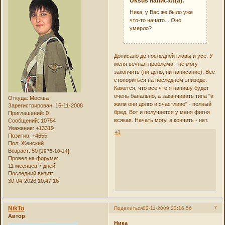
Uksus написал(а):
Ника, у Вас же было уже
что-то начато... Оно
умерло?
Дописано до последней главы и усё. У
меня вечная проблема - не могу
закончить (ни дело, ни написание). Все
стопориться на последнем эпизоде.
Кажется, что все что я напишу будет
очень банально, а заканчивать типа "и
Откуда:
Москва
жили они долго и счастливо" - полный
Зарегистрирован
: 16-11-2008
бред. Вот и получается у меня фигня
Приглашений:
0
всякая. Начать могу, а кончить - нет.
Сообщений:
10754
Уважение:
+13319
+1
Позитив:
+4655
Пол:
Женский
Возраст:
50
[1975-10-14]
Провел на форуме:
11 месяцев 7 дней
Последний визит:
30-04-2026 10:47:16
NikTo
7
Поделиться
02-11-2009 23:16:56
Автор
Ника