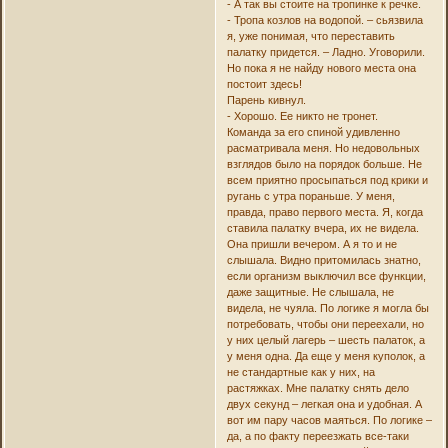
- А так вы стоите на тропинке к речке.
- Тропа козлов на водопой. – сьязвила
я, уже понимая, что переставить
палатку придется. – Ладно. Уговорили.
Но пока я не найду нового места она
постоит здесь!
Парень кивнул.
- Хорошо. Ее никто не тронет.
Команда за его спиной удивленно
расматривала меня. Но недовольных
взглядов было на порядок больше. Не
всем приятно просыпаться под крики и
ругань с утра пораньше. У меня,
правда, право первого места. Я, когда
ставила палатку вчера, их не видела.
Она пришли вечером. А я то и не
слышала. Видно притомилась знатно,
если организм выключил все функции,
даже защитные. Не слышала, не
видела, не чуяла. По логике я могла бы
потребовать, чтобы они переехали, но
у них целый лагерь – шесть палаток, а
у меня одна. Да еще у меня куполок, а
не стандартные как у них, на
растяжках. Мне палатку снять дело
двух секунд – легкая она и удобная. А
вот им пару часов маяться. По логике –
да, а по факту переезжать все-таки