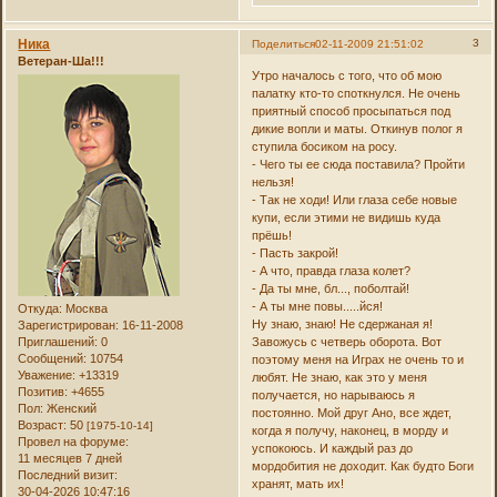
Ника
3
Поделиться
02-11-2009 21:51:02
Ветеран-Ша!!!
Утро началось с того, что об мою
палатку кто-то споткнулся. Не очень
приятный способ просыпаться под
дикие вопли и маты. Откинув полог я
ступила босиком на росу.
- Чего ты ее сюда поставила? Пройти
нельзя!
- Так не ходи! Или глаза себе новые
купи, если этими не видишь куда
прёшь!
- Пасть закрой!
- А что, правда глаза колет?
- Да ты мне, бл..., поболтай!
- А ты мне повы.....йся!
Откуда:
Москва
Ну знаю, знаю! Не сдержаная я!
Зарегистрирован
: 16-11-2008
Приглашений:
0
Завожусь с четверь оборота. Вот
Сообщений:
10754
поэтому меня на Играх не очень то и
Уважение:
+13319
любят. Не знаю, как это у меня
Позитив:
+4655
получается, но нарываюсь я
Пол:
Женский
постоянно. Мой друг Ано, все ждет,
Возраст:
50
[1975-10-14]
когда я получу, наконец, в морду и
Провел на форуме:
успокоюсь. И каждый раз до
11 месяцев 7 дней
мордобития не доходит. Как будто Боги
Последний визит:
хранят, мать их!
30-04-2026 10:47:16