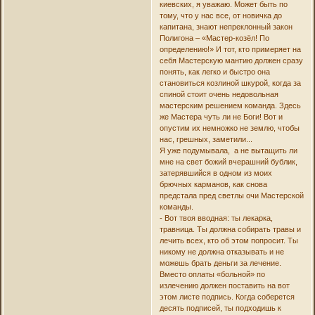
киевских, я уважаю. Может быть по
тому, что у нас все, от новичка до
капитана, знают непреклонный закон
Полигона – «Мастер-козёл! По
определению!» И тот, кто примеряет на
себя Мастерскую мантию должен сразу
понять, как легко и быстро она
становиться козлиной шкурой, когда за
спиной стоит очень недовольная
мастерским решением команда. Здесь
же Мастера чуть ли не Боги! Вот и
опустим их немножко не землю, чтобы
нас, грешных, заметили...
Я уже подумывала, а не вытащить ли
мне на свет божий вчерашний бублик,
затерявшийся в одном из моих
брючных карманов, как снова
предстала пред светлы очи Мастерской
команды.
- Вот твоя вводная: ты лекарка,
травница. Ты должна собирать травы и
лечить всех, кто об этом попросит. Ты
никому не должна отказывать и не
можешь брать деньги за лечение.
Вместо оплаты «больной» по
излечению должен поставить на вот
этом листе подпись. Когда соберется
десять подписей, ты подходишь к