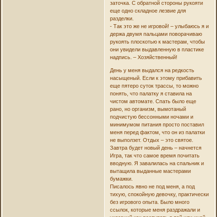
заточка. С обратной стороны рукояти
еще одно складное лезвие для
разделки.
- Так это же не игровой! – улыбаюсь я и
держа двумя пальцами поворачиваю
рукоять плоскотью к мастерам, чтобы
они увидели выдавленную в пластике
надпись. – Хозяйственный!
День у меня выдался на редкость
насыщеный. Если к этому прибавить
еще пятеро суток трассы, то можно
понять, что палатку я ставила на
чистом автомате. Спать было еще
рано, но организм, вымотаный
подчистую бессонными ночами и
минимумом питания просто поставил
меня перед фактом, что он из палатки
не выползет. Отдых – это святое.
Завтра будет новый день – начнется
Игра, так что самое время почитать
вводную. Я завалилась на спальник и
вытащила выданные мастерами
бумажки.
Писалось явно не под меня, а под
тихую, спокойную девочку, практически
без игрового опыта. Было много
ссылок, которые меня раздражали и