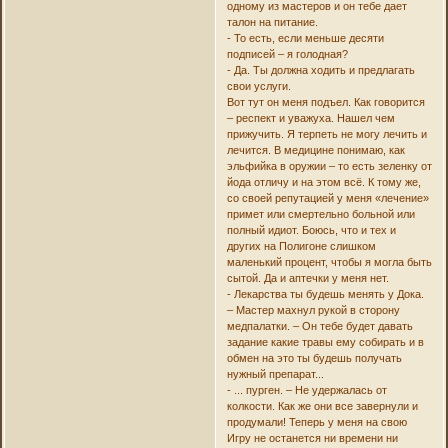
одному из мастеров и он тебе дает
талон на питание.
- То есть, если меньше десяти
подписей – я голодная?
- Да. Ты должна ходить и предлагать
свои услуги.
Вот тут он меня подъел. Как говорится
– респект и уважуха. Нашел чем
прижучить. Я терпеть не могу лечить и
лечится. В медицине понимаю, как
эльфийка в оружии – то есть зеленку от
йода отличу и на этом всё. К тому же,
со своей репутацией у меня «лечение»
примет или смертельно больной или
полный идиот. Боюсь, что и тех и
других на Полигоне слишком
маленький процент, чтобы я могла быть
сытой. Да и аптечки у меня нет.
- Лекарства ты будешь менять у Дока.
– Мастер махнул рукой в сторону
медпалатки. – Он тебе будет давать
задание какие травы ему собирать и в
обмен на это ты будешь получать
нужный препарат...
- ... пурген. – Не удержалась от
колкости. Как же они все завернули и
продумали! Теперь у меня на свою
Игру не останется ни времени ни