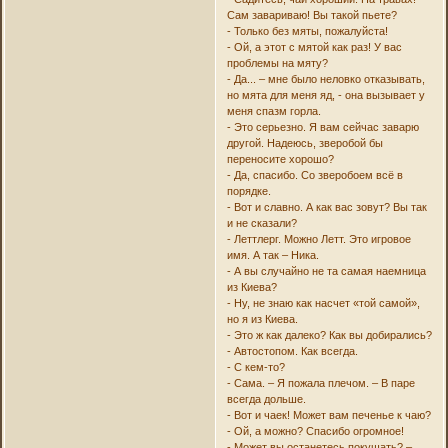
Сам завариваю! Вы такой пьете?
- Только без мяты, пожалуйста!
- Ой, а этот с мятой как раз! У вас
проблемы на мяту?
- Да... – мне было неловко отказывать,
но мята для меня яд, - она вызывает у
меня спазм горла.
- Это серьезно. Я вам сейчас заварю
другой. Надеюсь, зверобой бы
переносите хорошо?
- Да, спасибо. Со зверобоем всё в
порядке.
- Вот и славно. А как вас зовут? Вы так
и не сказали?
- Леттлерг. Можно Летт. Это игровое
имя. А так – Ника.
- А вы случайно не та самая наемница
из Киева?
- Ну, не знаю как насчет «той самой»,
но я из Киева.
- Это ж как далеко? Как вы добирались?
- Автостопом. Как всегда.
- С кем-то?
- Сама. – Я пожала плечом. – В паре
всегда дольше.
- Вот и чаек! Может вам печенье к чаю?
- Ой, а можно? Спасибо огромное!
- Может вы останетесь покушать? –