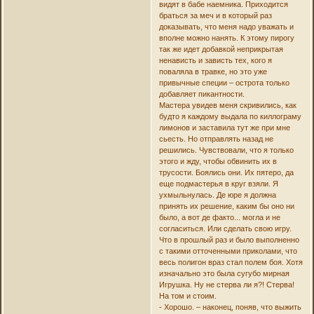
видят в бабе наемника. Приходится
браться за меч и в который раз
доказывать, что меня надо уважать и
вполне можно нанять. К этому пирогу
так же идет добавкой неприкрытая
ненависть и зависть тех, кого я
поваляла в травке, но это уже
привычные специи – острота только
добавляет пикантности.
Мастера увидев меня скривились, как
будто я каждому выдала по киллограму
лимонов и заставила тут же при мне
сьесть. Но отправлять назад не
решились. Чувствовали, что я только
этого и жду, чтобы обвинить их в
трусости. Боялись они. Их пятеро, да
еще подмастерья в круг взяли. Я
ухмыльнулась. Де юре я должна
принять их решение, каким бы оно ни
было, а вот де факто... могла и не
согласиться. Или сделать свою игру.
Что в прошлый раз и было выполненно
с такими отточенными приколами, что
весь полигон враз стал полем боя. Хотя
изначально это была сугубо мирная
Игрушка. Ну не стерва ли я?! Стерва!
На том и стоим.
- Хорошо. – наконец, поняв, что выжить