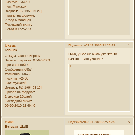
Позитив:
+33254
Пол:
Мужской
Возраст:
75
[1950-09-22]
Провел на форуме:
2 года 5 месяцев
Последний визит:
Сегодня 05:52:33
Uksus
5
Поделиться
02-11-2009 22:22:42
Говнюк
Ника, у Вас же было уже что-то
Откуда:
Окно в Европу
начато... Оно умерло?
Зарегистрирован
: 07-07-2009
Приглашений:
0
0
Сообщений:
6857
Уважение:
+3672
Позитив:
+2400
Пол:
Мужской
Возраст:
62
[1964-03-15]
Провел на форуме:
2 месяца 18 дней
Последний визит:
02-10-2010 12:49:46
Ника
6
Поделиться
02-11-2009 22:26:39
Ветеран-Ша!!!