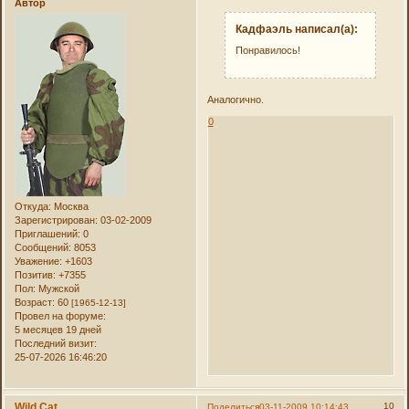
Автор
Кадфаэль написал(а):
Понравилось!
Аналогично.
0
Откуда:
Москва
Зарегистрирован
: 03-02-2009
Приглашений:
0
Сообщений:
8053
Уважение:
+1603
Позитив:
+7355
Пол:
Мужской
Возраст:
60
[1965-12-13]
Провел на форуме:
5 месяцев 19 дней
Последний визит:
25-07-2026 16:46:20
Wild Cat
10
Поделиться
03-11-2009 10:14:43