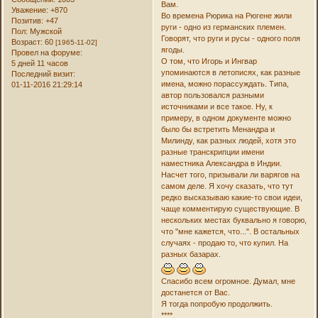
Вам.
Уважение:
+870
Во времена Рюрика на Рюгене жили
Позитив:
+47
руги - одно из германских племен.
Пол:
Мужской
Говорят, что руги и русы - одного поля
Возраст:
60
[1965-11-02]
ягоды.
Провел на форуме:
О том, что Игорь и Ингвар
5 дней 11 часов
упоминаются в летописях, как разные
Последний визит:
имена, можно порассуждать. Типа,
01-11-2016 21:29:14
автор пользовался разными
источниками и все такое. Ну, к
примеру, в одном документе можно
было бы встретить Менандра и
Милинду, как разных людей, хотя это
разные транскрипции имени
наместника Александра в Индии.
Насчет того, призывали ли варягов на
самом деле. Я хочу сказать, что тут
редко высказываю какие-то свои идеи,
чаще комментирую существующие. В
нескольких местах буквально я говорю,
что "мне кажется, что...". В остальных
случаях - продаю то, что купил. На
разных базарах.
Спасибо всем огромное. Думал, мне
достанется от Вас.
Я тогда попробую продолжить.
****