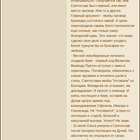
отчитываться? Получается так: или
Святослав был главный, или имел
место заговор. Или то и другое.
Главный аргумент - якобы заговор
Калокира состоялся зимой. А греки
перегородили гавань Контстантинополя
еще осенью, как только умер
болгарский царь. Это значит, что мавр
сделал свое дело и может уходить.
Князя турнули бы из Болгарии по-
любому.
- Весной левобережные печенеги
осадили Киев - первый ход Византии.
Воевода Претич вступил с ними в
переговоры. Поговорили, обменялись с
ханом оружием и печенеги ушли в
степь. Святослава якобы "отозвали" из
Болгарии. Монархов не отзывают, им
докладывают. И просят о помощи. И
князь поспешил в Киев, оставив на
Дунае целую армию под
командованием Сфенкла, Икмора и
Свенельда. Не "отозвался", а просто
поспешил к старой, больной и
напуганной матери. Успел? Не знаю.
- 11 июля Ольга умерла и Святослав
после похорон поспешил на Дунай. Он
абсолютно не отказался от своих