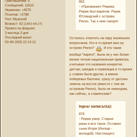
Приглашений:
0
862
Сообщений:
11610
- «Призвание» Рюрика.
Уважение:
+4570
Рюрик был варягом. Рерик
Позитив:
+2788
Ютландский с острова
Пол:
Мужской
Рюген. Так о нем говорят.
Возраст:
62
[1963-08-27]
Провел на форуме:
3 месяца 3 дня
Последний визит:
Осталось ответить на пару маленьких
03-08-2026 22:14:12
вопросиков. Кто в то время жил на
острове Рюген?
И кто такие
вообще "варяги", была ли у них более-
менее четкая национальная привязка,
учитывая что названия конкретно
датчан, шведов и норвежцев в то время
у славян были другие, а южное
побережье Балтики, сразу от датских
земель на восток (вместе с тем же
островом Рюген), было не немецким,
как сейчас, а славянским?
ingvar написал(а):
879
- Рюрик умер. Старые
раны и все такое. Оставил
сына Игоря (Ингвар -
молодой). Настоящего