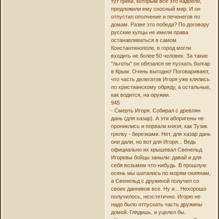
тут греки, которым все это надоело,
предложили ему сносный мир. И он
отпустил ополчение и печенегов по
домам. Разве это победа? По договору
русские купцы не имели права
останавливаться в самом
Константинополе, в город могли
входить не более 50 человек. За такие
"льготы" он обязался не пускать болгар
в Крым. Очень выгодно! Поговаривают,
что часть делегатов Игоря уже клялись
по христианскому обряду, а остальные,
как водится, на оружии.
945
- Смерть Игоря. Собирал с древлян
дань (для хазар). А эти аборигены не
прониклись и порвали князя, как Тузик
грелку - березками. Нет, для хазар дань
они дали, но вот для Игоря... Ведь
официально их крышевал Свенельд.
Игоревы бойцы заныли: давай и для
себя возьмем что-нибудь. В прошлую
осень мы шатались по морям-окиянам,
а Свенельд с дружиной получил со
своих данников все. Ну и... Нехорошо
получилось, неэстетично. Игорю не
надо было отпускать часть дружины
домой. Глядишь, и уцелел бы.