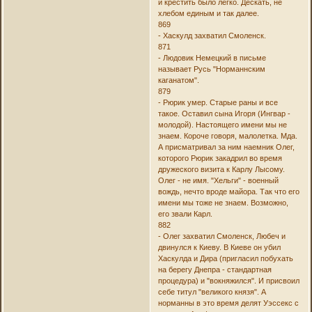
и крестить было легко. Дескать, не
хлебом единым и так далее.
869
- Хаскулд захватил Смоленск.
871
- Людовик Немецкий в письме
называет Русь "Норманнским
каганатом".
879
- Рюрик умер. Старые раны и все
такое. Оставил сына Игоря (Ингвар -
молодой). Настоящего имени мы не
знаем. Короче говоря, малолетка. Мда.
А присматривал за ним наемник Олег,
которого Рюрик закадрил во время
дружеского визита к Карлу Лысому.
Олег - не имя. "Хельги" - военный
вождь, нечто вроде майора. Так что его
имени мы тоже не знаем. Возможно,
его звали Карл.
882
- Олег захватил Смоленск, Любеч и
двинулся к Киеву. В Киеве он убил
Хаскулда и Дира (пригласил побухать
на берегу Днепра - стандартная
процедура) и "вокняжился". И присвоил
себе титул "великого князя". А
норманны в это время делят Уэссекс с