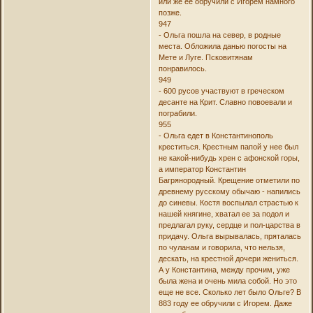
или же ее обручили с Игорем намного
позже.
947
- Ольга пошла на север, в родные
места. Обложила данью погосты на
Мете и Луге. Псковитянам
понравилось.
949
- 600 русов участвуют в греческом
десанте на Крит. Славно повоевали и
пограбили.
955
- Ольга едет в Константинополь
креститься. Крестным папой у нее был
не какой-нибудь хрен с афонской горы,
а император Константин
Багрянородный. Крещение отметили по
древнему русскому обычаю - напились
до синевы. Костя воспылал страстью к
нашей княгине, хватал ее за подол и
предлагал руку, сердце и пол-царства в
придачу. Ольга вырывалась, пряталась
по чуланам и говорила, что нельзя,
дескать, на крестной дочери жениться.
А у Константина, между прочим, уже
была жена и очень мила собой. Но это
еще не все. Сколько лет было Ольге? В
883 году ее обручили с Игорем. Даже