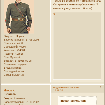
Только во Всемирной Истории журнала
Сатирикон я нечто подобное читал (Я,
кажется, уже упоминал об этом)
0
Откуда:
г. Пермь
Зарегистрирован
: 17-03-2006
Приглашений:
0
Сообщений:
40294
Уважение:
+14001
Позитив:
+17526
Пол:
Мужской
Возраст:
67
[1958-09-28]
Провел на форуме:
1 год 3 месяца
Последний визит:
Сегодня 20:34:38
3
Поделиться
16-10-2007
Игорь К.
12:18:58
Читатель
Откуда:
Алма-Ата
ingvar написал(а):
Зарегистрирован
: 01-10-2007