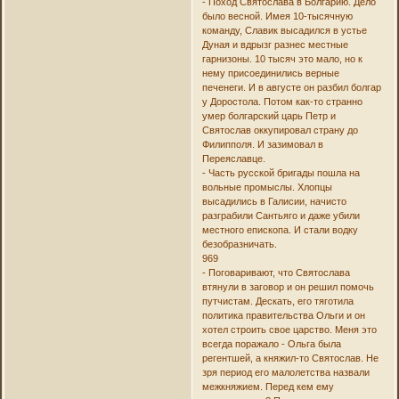
- Поход Святослава в Болгарию. Дело
было весной. Имея 10-тысячную
команду, Славик высадился в устье
Дуная и вдрызг разнес местные
гарнизоны. 10 тысяч это мало, но к
нему присоединились верные
печенеги. И в августе он разбил болгар
у Доростола. Потом как-то странно
умер болгарский царь Петр и
Святослав оккупировал страну до
Филипполя. И зазимовал в
Переяславце.
- Часть русской бригады пошла на
вольные промыслы. Хлопцы
высадились в Галисии, начисто
разграбили Сантьяго и даже убили
местного епископа. И стали водку
безобразничать.
969
- Поговаривают, что Святослава
втянули в заговор и он решил помочь
путчистам. Дескать, его тяготила
политика правительства Ольги и он
хотел строить свое царство. Меня это
всегда поражало - Ольга была
регентшей, а княжил-то Святослав. Не
зря период его малолетства назвали
межкняжием. Перед кем ему