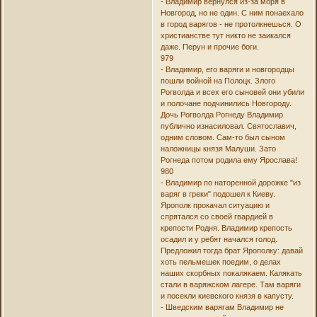
- Владимир вернулся из-за моря в
Новгород, но не один. С ним понаехало
в город варягов - не протолкнешься. О
христианстве тут никто не заикался
даже. Перун и прочие боги.
979
- Владимир, его варяги и новгородцы
пошли войной на Полоцк. Злого
Рогволда и всех его сыновей они убили
и полочане подчинились Новгороду.
Дочь Рогволда Рогнеду Владимир
публично изнасиловал. Святославич,
одним словом. Сам-то был сыном
наложницы князя Малуши. Зато
Рогнеда потом родила ему Ярослава!
980
- Владимир по наторенной дорожке "из
варяг в греки" подошел к Киеву.
Ярополк прокачал ситуацию и
спрятался со своей гвардией в
крепости Родня. Владимир крепость
осадил и у ребят начался голод.
Предложил тогда брат Ярополку: давай
хоть пельмешек поедим, о делах
наших скорбных покалякаем. Калякать
стали в варяжском лагере. Там варяги
и посекли киевского князя в капусту.
- Шведским варягам Владимир не