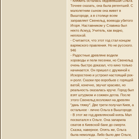
- Княжить осталась овдовевшая Ольга.
Точнее сказать, она была регентшей. С
малолетним сыном она живет в
Вышгороде, а в столице всем
заправляет Свенельд, воевода убитого
Игоря. Наставником у Славика был
некто Асмуд. Учитель, как видно,
неплохой.
- Считается, что этот год стал концом
варяжского правления. Но не русского.
946
- Радостные древляне водили
хороводы и пели песенки, но Свенельд
очень быстро доказал, что кино только
начинается. Он пришел с дружиной к
Искоростеню и устроил настоящий рок-
н-ролл. Сказки про воробьев с горящей
ватой, конечно, звучат красиво, но
реальность оказалась круче. Город был
взят штурмом и сожжен дотла. После
этого Свенельд возложил на древлян
"дань тяжку". Две трети получал Киев, а
остальное - лично Ольга в Вышгороде.
- В этот же год древлянский князь Мал
посватался к Ольге. Она запарила
сватов в Киевской бане до смерти.
Сказка, наверное. Опять же, Ольга
была немолода. Либо было две Ольги,