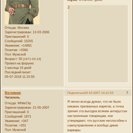
0
Откуда:
Москва
Зарегистрирован
: 13-03-2006
Приглашений:
0
Сообщений:
15255
Уважение:
+14681
Позитив:
+3366
Пол:
Мужской
Возраст:
55
[1971-03-13]
Провел на форуме:
2 месяца 19 дней
Последний визит:
05-07-2018 11:15:50
Велимир
5
Поделиться
16-10-2007 14:11:53
Читатель
Я лично всегда думал, что не было
Откуда:
WhiteCity
никаких призванных варягов, а точка
Зарегистрирован
: 21-05-2007
зрения эта выгодна всяким антирусски
Приглашений:
0
настроенным товарищам, кои
Сообщений:
1871
утверждают, что русские неспособны к
Уважение:
+347
самоуправлению и вообще дикие
Позитив:
+201
Пол:
Мужской
варвары.