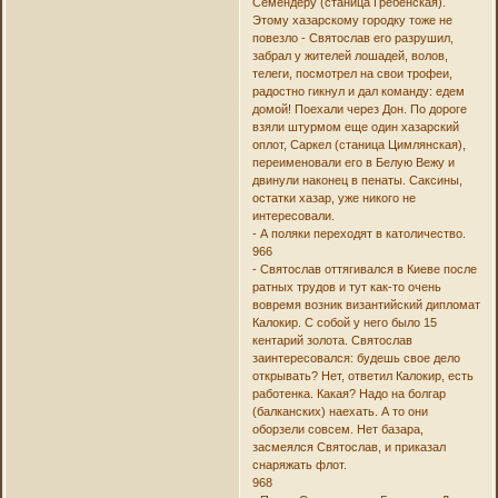
Семендеру (станица Гребенская).
Этому хазарскому городку тоже не
повезло - Святослав его разрушил,
забрал у жителей лошадей, волов,
телеги, посмотрел на свои трофеи,
радостно гикнул и дал команду: едем
домой! Поехали через Дон. По дороге
взяли штурмом еще один хазарский
оплот, Саркел (станица Цимлянская),
переименовали его в Белую Вежу и
двинули наконец в пенаты. Саксины,
остатки хазар, уже никого не
интересовали.
- А поляки переходят в католичество.
966
- Святослав оттягивался в Киеве после
ратных трудов и тут как-то очень
вовремя возник византийский дипломат
Калокир. С собой у него было 15
кентарий золота. Святослав
заинтересовался: будешь свое дело
открывать? Нет, ответил Калокир, есть
работенка. Какая? Надо на болгар
(балканских) наехать. А то они
оборзели совсем. Нет базара,
засмеялся Святослав, и приказал
снаряжать флот.
968