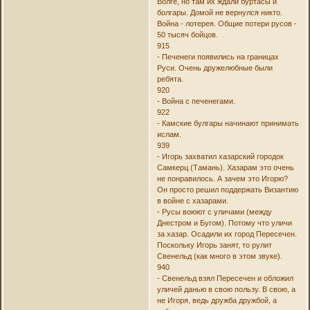
Волге, но там их ждали буртасы и
болгары. Домой не вернулся никто.
Война - лотерея. Общие потери русов -
50 тысяч бойцов.
915
- Печенеги появились на границах
Руси. Очень дружелюбные были
ребята.
920
- Война с печенегами.
922
- Камские булгары начинают принимать
ислам.
939
- Игорь захватил хазарский городок
Самкерц (Тамань). Хазарам это очень
не понравилось. А зачем это Игорю?
Он просто решил поддержать Византию
в войне с хазарами.
- Русы воюют с уличами (между
Днестром и Бугом). Потому что уличи
за хазар. Осадили их город Пересечен.
Поскольку Игорь занят, то рулит
Свенельд (как много в этом звуке).
940
- Свенельд взял Пересечен и обложил
уличей данью в свою пользу. В свою, а
не Игоря, ведь дружба дружбой, а