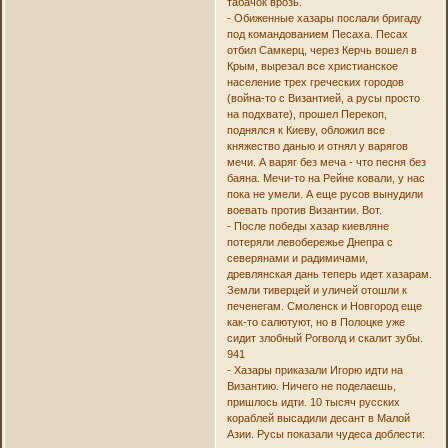
табачок врозь.
- Обиженные хазары послали бригаду
под командованием Песаха. Песах
отбил Самкерц, через Керчь вошел в
Крым, вырезал все христианское
население трех греческих городов
(война-то с Византией, а русы просто
на подхвате), прошел Перекоп,
поднялся к Киеву, обложил все
княжество данью и отнял у варягов
мечи. А варяг без меча - что песня без
баяна. Мечи-то на Рейне ковали, у нас
пока не умели. А еще русов вынудили
воевать против Византии. Вот.
- После победы хазар киевляне
потеряли левобережье Днепра с
северянами и радимичами,
древлянская дань теперь идет хазарам.
Земли тиверцей и уличей отошли к
печенегам. Смоленск и Новгород еще
как-то салютуют, но в Полоцке уже
сидит злобный Рогволд и скалит зубы.
941
- Хазары приказали Игорю идти на
Византию. Ничего не поделаешь,
пришлось идти. 10 тысяч русских
кораблей высадили десант в Малой
Азии. Русы показали чудеса доблести: