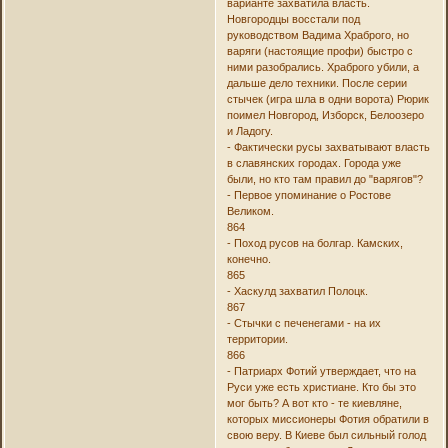
варианте захватила власть.
Новгородцы восстали под
руководством Вадима Храброго, но
варяги (настоящие профи) быстро с
ними разобрались. Храброго убили, а
дальше дело техники. После серии
стычек (игра шла в одни ворота) Рюрик
поимел Новгород, Изборск, Белоозеро
и Ладогу.
- Фактически русы захватывают власть
в славянских городах. Города уже
были, но кто там правил до "варягов"?
- Первое упоминание о Ростове
Великом.
864
- Поход русов на болгар. Камских,
конечно.
865
- Хаскулд захватил Полоцк.
867
- Стычки с печенегами - на их
территории.
866
- Патриарх Фотий утверждает, что на
Руси уже есть христиане. Кто бы это
мог быть? А вот кто - те киевляне,
которых миссионеры Фотия обратили в
свою веру. В Киеве был сильный голод