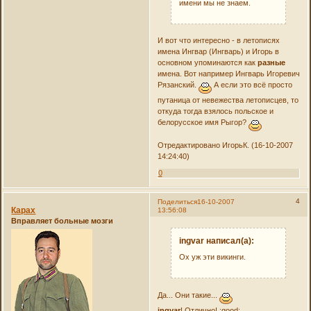
имени мы не знаем.
И вот что интересно - в летописях
имена Ингвар (Ингварь) и Игорь в
основном упоминаются как
разные
имена. Вот например Ингварь Игоревич
Рязанский.
А если это всё просто
путаница от невежества летописцев, то
откуда тогда взялось польское и
белорусское имя Рыгор?
Отредактировано ИгорьК. (16-10-2007
14:24:40)
0
4
Поделиться
16-10-2007
Карах
13:56:08
Вправляет больные мозги
ingvar написал(а):
Ох уж эти викинги.
Да... Они такие...
ingvar
! Отлично! :good: