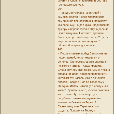
бьются в Сирии с арабами. В составе
греческого корпуса.
964
- Поход Святослава на вятичей и
камских болгар. Через древлянские
земли он не пошел (что вы, почикают,
как папеньку), а дал крюк - поднялся по
Днепру и переволокся в Оку, а дальше
Волга-матушка. Постойте, древлян
боялся, а против болгар пошел? Ну, тут
ему согласились помочь гузы. В
общем, болгарам досталось.
965
- После славных побед Святослав не
пошел домой, не затуманился от
успехов. Он перезимовал и спустился
по Волге к Итилю - хазар крошить.
Слева ему помогли те же гузы с Яика, а
справа, от Дона, подоспели печенеги,
которым эти хазары уже в печенках
сидели. Раздача шла по-взрослому.
Осадили Итиль - столицу "неразумных
хазар". Делать нечего, жители вышли в
чисто поле. Тут их в капусту и
порубили. Некоторые уцелевшие
элементы бежали на Терек. А
Святославу и на Терек не в лом
сходить. Пришли на Терек, к