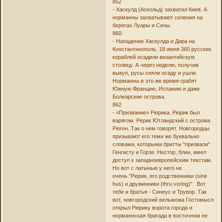
852
- Хаскулд (Аскольд) захватил Киев. А
норманны захватывают селения на
берегах Луары и Сены.
860
- Нападение Хаскулда и Дира на
Константинополь. 18 июня 360 русских
кораблей осадили византийскую
столицу. А через неделю, получив
выкуп, русы сняли осаду и ушли.
Норманны в это же время грабят
Южную Францию, Испанию и даже
Болеарские острова.
862
- «Призвание» Рюрика. Рюрик был
варягом. Рерик Ютландский с острова
Рюген. Так о нем говорят. Новгородцы
призывают его теми же буквально
словами, которыми бритты "призвали"
Генгисту и Горзе. Нестор, блин, имел
доступ к западноевропейским текстам.
Но вот с латынью у него не
очень."Рюрик, его родственники (sine
hus) и дружинники (thru voring)". Вот
тебе и братья - Синеус и Трувор. Так
вот, новгородский вельможа Гостомысл
открыл Рюрику ворота города и
норманнская бригада в восточном ее