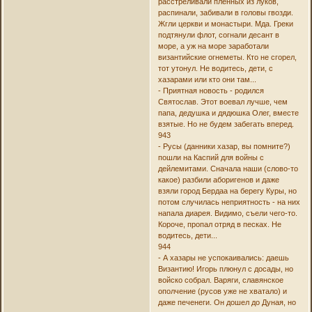
расстреливали пленных из луков,
распинали, забивали в головы гвозди.
Жгли церкви и монастыри. Мда. Греки
подтянули флот, согнали десант в
море, а уж на море заработали
византийские огнеметы. Кто не сгорел,
тот утонул. Не водитесь, дети, с
хазарами или кто они там...
- Приятная новость - родился
Святослав. Этот воевал лучше, чем
папа, дедушка и дядюшка Олег, вместе
взятые. Но не будем забегать вперед.
943
- Русы (данники хазар, вы помните?)
пошли на Каспий для войны с
дейлемитами. Сначала наши (слово-то
какое) разбили аборигенов и даже
взяли город Бердаа на берегу Куры, но
потом случилась неприятность - на них
напала диарея. Видимо, съели чего-то.
Короче, пропал отряд в песках. Не
водитесь, дети...
944
- А хазары не успокаивались: даешь
Византию! Игорь плюнул с досады, но
войско собрал. Варяги, славянское
ополчение (русов уже не хватало) и
даже печенеги. Он дошел до Дуная, но