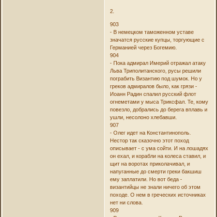
2.
903
- В немецком таможенном уставе
значатся русские купцы, торгующие с
Германией через Богемию.
904
- Пока адмирал Имерий отражал атаку
Льва Триполитанского, русы решили
пограбить Византию под шумок. Но у
греков адмиралов было, как грязи -
Иоанн Радин спалил русский флот
огнеметами у мыса Триксфал. Те, кому
повезло, добрались до берега вплавь и
ушли, несолоно хлебавши.
907
- Олег идет на Константинополь.
Нестор так сказочно этот поход
описывает - с ума сойти. И на лошадях
он ехал, и корабли на колеса ставил, и
щит на воротах приколачивал, и
напуганные до смерти греки бакшиш
ему заплатили. Но вот беда -
византийцы не знали ничего об этом
походе. О нем в греческих источниках
нет ни слова.
909