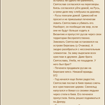
осталось ни одного не-раненного,
Святослав согласился на переговоры.
Князь согласился уйти домой, на Русь,
а греки дали ему хлебушка на дорожку.
- Русы поехали домой. Цимисхий не
просил и не приказывал печенегам
ловить Святослава и убивать его.
Наоборот, он пообещал им мир, если
они не будут больше ходить в
Византию и пропустят русов через свои
территории беспрепятственно.
Зимовать Святослав остановился на
острове Березань (у Очакова). А
заодно разобраться с несознательным
элементом. За зиму вырезали всех
христиан в дружине. Даже брата
Святослава, Улеба, не пощадили. У
него был брат?
- Печенеги продавали русам на
Березане мясо. Никакой вражды.
972
- Год начался еще более радостно.
Святослав послал в Киев приказ сжечь
все христианские церкви. Свенельд
напугался и бежал со своими людьми
через степи в Киев. Его печенеги
пропустили. Князь решил подниматься
по Днепру.