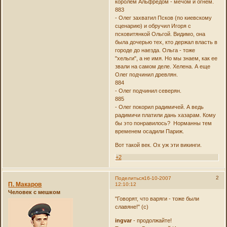
королем Альфредом - мечом и огнем.
883
- Олег захватил Псков (по киевскому
сценарию) и обручил Игоря с
псковитянкой Ольгой. Видимо, она
была дочерью тех, кто держал власть в
городе до наезда. Ольга - тоже
"хельги", а не имя. Но мы знаем, как ее
звали на самом деле. Хелена. А еще
Олег подчинил древлян.
884
- Олег подчинил северян.
885
- Олег покорил радимичей. А ведь
радимичи платили дань хазарам. Кому
бы это понравилось? Норманны тем
временем осадили Париж.
Вот такой век. Ох уж эти викинги.
+2
2
Поделиться
16-10-2007
П. Макаров
12:10:12
Человек с мешком
"Говорят, что варяги - тоже были
славяне!" (с)
ingvar
- продолжайте!