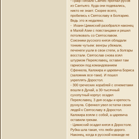
- Граф Гонзало Санчес прогнал русов
из Сантьяго. Куда они подевались,
никто не знает. Скорее всего,
пробились к Святославу в Болгарию.
Ведь это ж недалеко.
- Иоанн Цимисхий разобрался наконец
в Малой Азии с повстанцами и решил
потолковать со Святославом.
Союзники русского князя обладали
тонким чутьем: венгры убежали,
печенеги ушли в свои степи, а болгары
восстали. Святослав снова взял
штурмом Переяславец, оставил там
гарнизон под командованием
Сфенкела, Калокира и царевича Бориса
(заложник все-таки). И пошел
укреплять Доростол.
- 300 греческих кораблей с огнеметами
вошли в Дунай, а 30-тысячный
сухопутный корпус осадил
Переяславец. 3 дня осады и крепость
рухнула. Сфенкел увел остатки своих
людей к Святославу в Доростол.
Калокира взяли с собой, а царевича
оставили грекам.
- Цимисхий осадил князя в Доростоле.
Рубка шла такая, что любо-дорого.
Наконец, когда в русской команде не