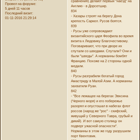
сравнения) делают первый "наезд" на
Провел на форуме:
Англию - в Дорсетшир.
5 дней 11 часов
834
Последний визит:
- Хазары строят на берегу Дона
01-11-2016 21:29:14
крепость Саркел. Русов боятся.
839
- Русы уже сопровождают
византийского царя Феофила во время
визита к Людовику Благочестивому.
Поговаривают, что при дворе их
спутали со шведами. Спутали? Они и
были "шведы". А норманны бомбят
Францию. Похоже на 2 стороны одной
медали.
840
- Русы разграбили богатый город
Амастриду в Малой Азии. А норманны
захватили Руан.
842
- "Все лежащее на берегах Эвксина
(Черного моря) и его побережье
разорял и опустошал в набегах флот
россов (народ же "рос" - скифский,
живущий у Северного Тавра, грубый и
дикий). И вот самую столицу он
подверг ужасной опасности".
Норманны в этом же году разрушили
порт Квентовик.