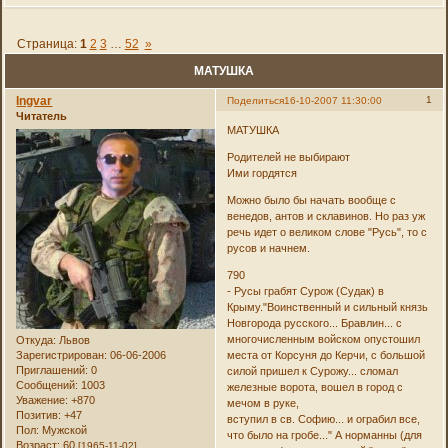
Страница:
1
2
3
…
52
»
МАТУШКА
Ingvar
1
Поделиться
16-10-2007 11:30:00
Читатель
МАТУШКА
Родителей не выбирают
Ими гордятся
Можно было бы начать вообще с
венедов, антов и склавинов. Но раз уж
речь идет о великом слове "Русь", то с
русов и начнем.
790
- Русы грабят Сурож (Судак) в
Крыму."Воинственный и сильный князь
Новгорода русского... Бравлин... с
многочисленным войском опустошил
Откуда:
Львов
Зарегистрирован
: 06-06-2006
места от Корсуня до Керчи, с большой
Приглашений:
0
силой пришел к Сурожу... сломал
Сообщений:
1003
железные ворота, вошел в город с
Уважение:
+870
мечом в руке,
Позитив:
+47
вступил в св. Софию... и ограбил все,
Пол:
Мужской
что было на гробе..." А норманны (для
Возраст:
60
[1965-11-02]