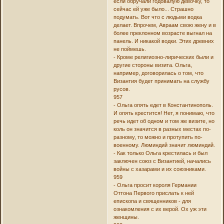
если обручали годовалую девочку, то
сейчас ей уже было... Страшно
подумать. Вот что с людьми водка
делает. Впрочем, Авраам свою жену и в
более преклонном возрасте выгнал на
панель. И никакой водки. Этих древних
не поймешь.
- Кроме религиозно-лирических были и
другие стороны визита. Ольга,
например, договорилась о том, что
Византия будет принимать на службу
русов.
957
- Ольга опять едет в Константинополь.
И опять крестится! Нет, я понимаю, что
речь идет об одном и том же визите, но
коль он значится в разных местах по-
разному, то можно и протупить по-
военному. Люминдий значит люминдий.
- Как только Ольга крестилась и был
заключен союз с Византией, начались
войны с хазарами и их союзниками.
959
- Ольга просит короля Германии
Оттона Первого прислать к ней
епископа и священников - для
ознакомления с их верой. Ох уж эти
женщины.