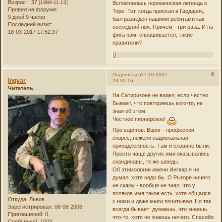
Возраст:
37
[1988-11-13]
Вспомнилась норманнская легенда о
Провел на форуме:
Торе. Тот, когда приехал в Гардарик,
9 дней 9 часов
был разведён нашими ребятами как
Последний визит:
последний лох. Причём - три раза. И на
18-03-2017 17:52:37
фига нам, спрашивается, такие
правители?
0
6
Поделиться
17-10-2007
Ingvar
23:30:16
Читатель
На Сатириконе не видел, если честно.
Бывает, что повторяешь кого-то, не
зная об этом.
Честное пионерское!
Про варягов. Варяг - профессия
скорее, нежели национальная
принадлежность. Там и славяне были.
Просто чаще других ими оказывались
скандинавы, те же шведы.
Об этимологии имени Ингвар я не
думал, хотя надо бы. О Рыгоре ничего
не скажу - вообще не знал, что у
поляков имя такое есть, хотя общался
Откуда:
Львов
с ними и даже книги почитывал. Но так
Зарегистрирован
: 06-06-2006
всегда бывает: думаешь, что знаешь
Приглашений:
0
что-то, хотя не знаешь ничего. Спасибо
Сообщений:
1003