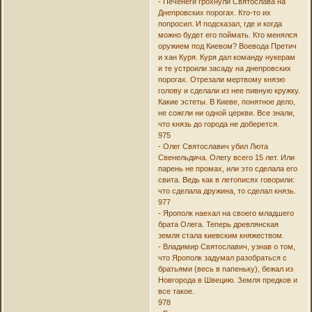
- Печенеги грохнули Святослава на
Днепровских порогах. Кто-то их
попросил. И подсказал, где и когда
можно будет его поймать. Кто менялся
оружием под Киевом? Воевода Претич
и хан Куря. Куря дал команду нукерам
и те устроили засаду на днепровских
порогах. Отрезали мертвому князю
голову и сделали из нее пивную кружку.
Какие эстеты. В Киеве, понятное дело,
не сожгли ни одной церкви. Все знали,
что князь до города не доберется.
975
- Олег Святославич убил Люта
Свенельдича. Олегу всего 15 лет. Или
парень не промах, или это сделала его
свита. Ведь как в летописях говорили:
что сделала дружина, то сделал князь.
977
- Ярополк наехал на своего младшего
брата Олега. Теперь древлянская
земля стала киевским княжеством.
- Владимир Святославич, узнав о том,
что Ярополк задумал разобраться с
братьями (весь в папеньку), бежал из
Новгорода в Швецию. Земля предков и
все такое.
978