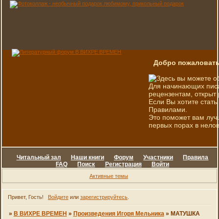
Добро пожаловать
Здесь вы можете о
Для начинающих писа
рецензентам, открыт 
Если Вы хотите стать
Правилами.
Это поможет вам луч
первых порах в нелов
Читальный зал
Наши книги
Форум
Участники
Правила
FAQ
Поиск
Регистрация
Войти
Активные темы
Привет, Гость!
Войдите
или
зарегистрируйтесь
.
»
В ВИХРЕ ВРЕМЕН
»
Произведения Игоря Мельника
»
МАТУШКА