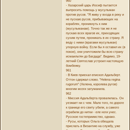
960
- Хазарский царь Иосиф пытается
выпросить помощь у мусульман
против русов. "Я живу у входа в реку и
не пускаю русов, прибывающих на
кораблях, проникнуть к ним
(мусульманам). Точно так же я не
пускаю всех врагов их, приходящих
сухим путем, проникать в их страну. Я
веду с ними (врагами мусульман)
упорную войну. Если бы я оставил их (в
покое), они уничтожили бы всю страну
исмаильтян до Багдада". Видимо, 19-
летний Святослав устроил настоящую
бомбежку.
961
- В Киев приехал епископ Адальберт.
Оттон сдержал слово. "Helena regina
rugorum" (Хелена, королева ругов)
многим мозги затуманила.
962
- Миссия Адальберта провалилась. Он
уезжает ни с чем. Мало того, по дороге
к границе его свиту убили, а самого
ограбили до нитки - еле ноги унес.
Русское гостеприимство, однако.
- Русы, которых Ольга обещала
прислать в Византию на службу, уже