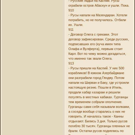
- Русские ладьи на Каспии. Русы
ограбили остров Абаскун и ушли. Пока.
910
- Русы напали на Мазендаран. Хотели
пограбить, но не получилось. Отбили
их. Ушли.
911
- Договор Олега с греками. Этот
договор зафиксирован. Среди русских,
подписавших его (куча имен типа
Олафа и Вулферта), первым стоит
Карл. Вот по чему можно догадаться,
что именно так звали Олега.
913
- Русы пришли на Каспий. У них 500
корабликов! В южном Азербайджане
они разграбили город Гянджу. Потом
напали на Ширван и Баку, где устроили
настоящую резню. Пошли в Итиль,
продали хабар хазарам и решили
погулять в местных кабаках. Гурганцы
тем временем собрали ополчение.
Гурганцы сами себя называли волками,
а соседи вообще старались о них не
говорить. И началось такое - Канны
отдыхают. Бились 3 дня. Только русов
погибло 30 тысяч. Гурганцы пленных не
брали. Остатки русов поднялись по