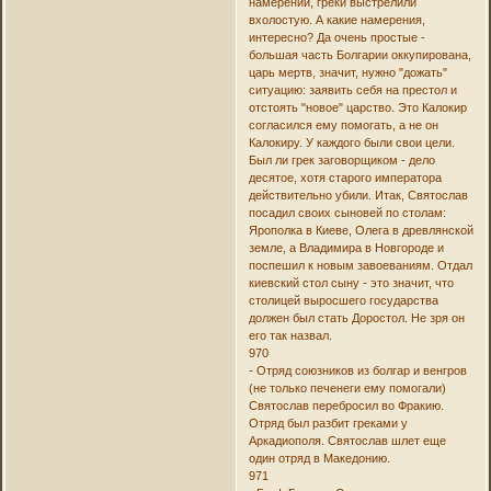
намерений, греки выстрелили
вхолостую. А какие намерения,
интересно? Да очень простые -
большая часть Болгарии оккупирована,
царь мертв, значит, нужно "дожать"
ситуацию: заявить себя на престол и
отстоять "новое" царство. Это Калокир
согласился ему помогать, а не он
Калокиру. У каждого были свои цели.
Был ли грек заговорщиком - дело
десятое, хотя старого императора
действительно убили. Итак, Святослав
посадил своих сыновей по столам:
Ярополка в Киеве, Олега в древлянской
земле, а Владимира в Новгороде и
поспешил к новым завоеваниям. Отдал
киевский стол сыну - это значит, что
столицей выросшего государства
должен был стать Доростол. Не зря он
его так назвал.
970
- Отряд союзников из болгар и венгров
(не только печенеги ему помогали)
Святослав перебросил во Фракию.
Отряд был разбит греками у
Аркадиополя. Святослав шлет еще
один отряд в Македонию.
971