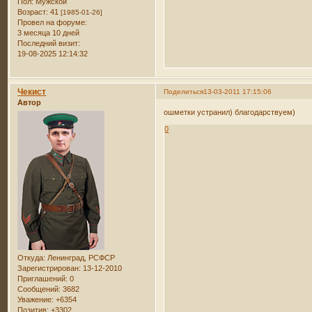
Пол:
Мужской
Возраст:
41
[1985-01-26]
Провел на форуме:
3 месяца 10 дней
Последний визит:
19-08-2025 12:14:32
Чекист
Поделиться
13-03-2011 17:15:06
Автор
ошметки устранил) благодарствуем)
0
Откуда:
Ленинград, РСФСР
Зарегистрирован
: 13-12-2010
Приглашений:
0
Сообщений:
3682
Уважение:
+6354
Позитив:
+3302