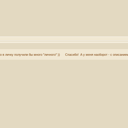
то в личку получили бы много "личного" )) Спасибо! А у меня наоборот - с описание