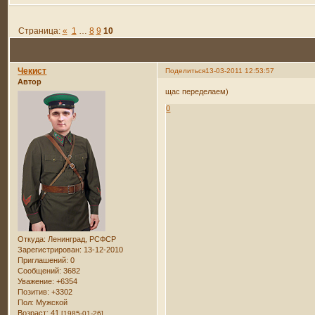
Страница:
«
1
…
8
9
10
Чекист
Поделиться
13-03-2011 12:53:57
Автор
щас переделаем)
0
Откуда:
Ленинград, РСФСР
Зарегистрирован
: 13-12-2010
Приглашений:
0
Сообщений:
3682
Уважение:
+6354
Позитив:
+3302
Пол:
Мужской
Возраст:
41
[1985-01-26]