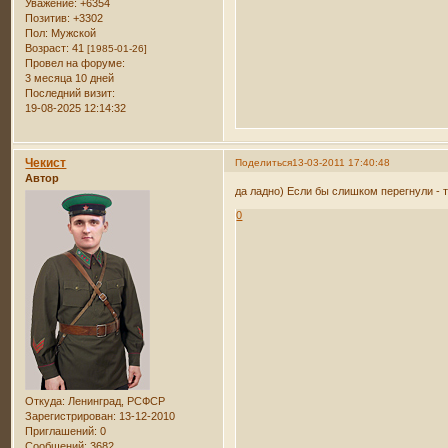
Уважение:
+6354
Позитив:
+3302
Пол:
Мужской
Возраст:
41
[1985-01-26]
Провел на форуме:
3 месяца 10 дней
Последний визит:
19-08-2025 12:14:32
Чекист
Поделиться
13-03-2011 17:40:48
Автор
да ладно) Если бы слишком перегнули - 
0
Откуда:
Ленинград, РСФСР
Зарегистрирован
: 13-12-2010
Приглашений:
0
Сообщений:
3682