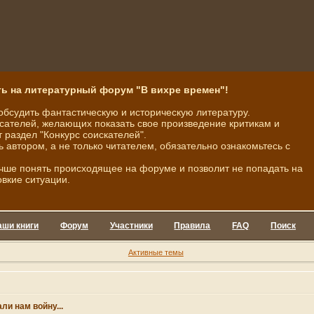
ь на литературный форум "В вихре времен"!
обсудить фантастическую и историческую литературу.
ателей, желающих показать свое произведение критикам и
 раздел "Конкурс соискателей".
ь автором, а не только читателем, обязательно ознакомьтесь с
чше понять происходящее на форуме и позволит не попадать на
овкие ситуации.
аши книги
Форум
Участники
Правила
FAQ
Поиск
Активные темы
ли нам войну...