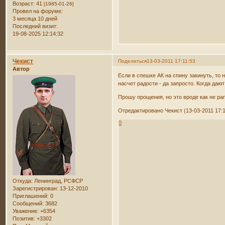
Возраст:
41
[1985-01-26]
Провел на форуме:
3 месяца 10 дней
Последний визит:
19-08-2025 12:14:32
Чекист
Поделиться
13-03-2011 17:11:53
Автор
Если в спешке АК на спину закинуть, то 
насчет радости - да запросто. Когда дают
Прошу прощения, но это вроде как не р
Отредактировано Чекист (13-03-2011 17:1
0
Откуда:
Ленинград, РСФСР
Зарегистрирован
: 13-12-2010
Приглашений:
0
Сообщений:
3682
Уважение:
+6354
Позитив:
+3302