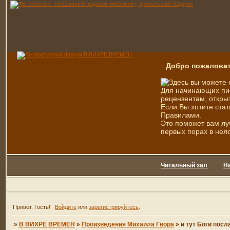
Добро пожаловат
Здесь вы можете 
Для начинающих пис
рецензентам, открыт
Если Вы хотите стат
Правилами.
Это поможет вам лу
первых порах в нел
Читальный зал
Н
Привет, Гость!
Войдите
или
зарегистрируйтесь
.
»
В ВИХРЕ ВРЕМЕН
»
Произведения Михаила Гвора
»
и тут Боги посла