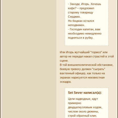
- Заходи, Игорь. Хочешь
кофе? – предложил
старому товарищу
Серджио.
Но боцман остался
неподвижен.
- Господин капитан, вам
необходимо немедленно
подняться в рубку.
Или Игорь жутчайший "тормоз" или
автор не передал накал страстей в этой
сцене.
В той внешнеполитической обстановке,
боевую тревогу должен "сыграть"
вахтенный офицер, как только на
экранах нарисуется неизвестная
эскадра.
Set Sever написал(а):
Цели надводные, идут
примерно
двадцатиузловым ходом,
числом около дюжины,
строй обратный клин.