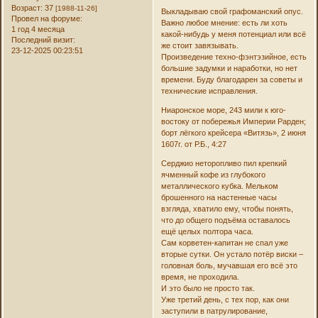
Возраст:
37
[1988-11-26]
Выкладываю свой графоманский опус.
Провел на форуме:
Важно любое мнение: есть ли хоть
1 год 4 месяца
какой-нибудь у меня потенциал или всё
Последний визит:
же стоит завязывать.
23-12-2025 00:23:51
Произведение техно-фэнтэзийное, есть
большие задумки и наработки, но нет
времени. Буду благодарен за советы и
технические исправления.
Ниаронское море, 243 мили к юго-
востоку от побережья Империи Рарден;
борт лёгкого крейсера «Витязь», 2 июня
1607г. от Р.Б., 4:27
Серджио неторопливо пил крепкий
ячменный кофе из глубокого
металлического кубка. Мельком
брошенного на настенные часы
взгляда, хватило ему, чтобы понять,
что до общего подъёма оставалось
ещё целых полтора часа.
Сам корветен-капитан не спал уже
вторые сутки. Он устало потёр виски –
головная боль, мучавшая его всё это
время, не проходила.
И это было не просто так.
Уже третий день, с тех пор, как они
заступили в патрулирование,