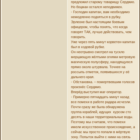
предложил старому товарищу Серджио.
Но боцман остался неподвижен.
- Господин капитан, вам необходимо
немедленно подняться в рубку.
Эрлеоне был настоящим боевым
офицером, чтобы понять, что когда
говорят ТАК, лучше действовать, чем
говорить.
Уже через пять минут корветен-капитан
был в ходовой рубке.
Он неотрывно смотрел на тускло
мерцающую жёлтыми огнями метровую
магическую полусферу, находящуюся
прямо около штурвала. Точнее на
россыпь отметок, появившихся у её
дальнего края.
- Обстановка. – помертвевшим голосов
произнёс Серджио.
Вперёд выступил маг-оператор.
- Примерно пятнадцать минут назад
все помехи в работе радара исчезли.
Почти сразу же была обнаружена
группа кораблей, идущих курсом сто
десять в наши территориальные воды.
Поэтому мы считаем, что помехи
имели искусственное происхождение, а
сейчас мы просто попали в мёртвую
зону. Попыток выйти с ними на связь