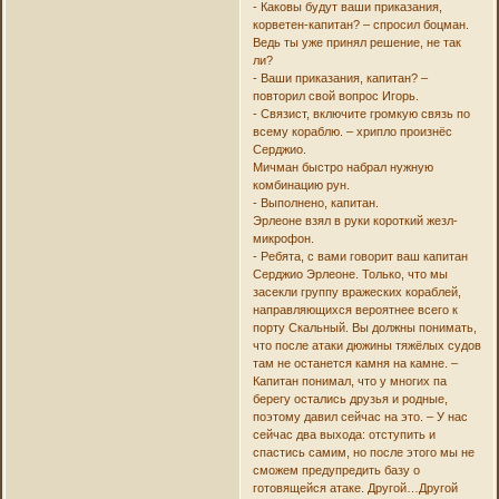
- Каковы будут ваши приказания,
корветен-капитан? – спросил боцман.
Ведь ты уже принял решение, не так
ли?
- Ваши приказания, капитан? –
повторил свой вопрос Игорь.
- Связист, включите громкую связь по
всему кораблю. – хрипло произнёс
Серджио.
Мичман быстро набрал нужную
комбинацию рун.
- Выполнено, капитан.
Эрлеоне взял в руки короткий жезл-
микрофон.
- Ребята, с вами говорит ваш капитан
Серджио Эрлеоне. Только, что мы
засекли группу вражеских кораблей,
направляющихся вероятнее всего к
порту Скальный. Вы должны понимать,
что после атаки дюжины тяжёлых судов
там не останется камня на камне. –
Капитан понимал, что у многих па
берегу остались друзья и родные,
поэтому давил сейчас на это. – У нас
сейчас два выхода: отступить и
спастись самим, но после этого мы не
сможем предупредить базу о
готовящейся атаке. Другой…Другой