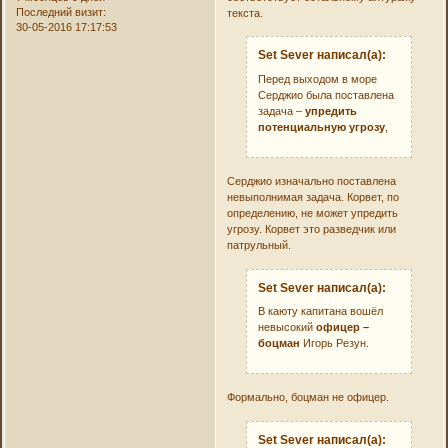
Последний визит:
текста.
30-05-2016 17:17:53
Set Sever написал(а):
Перед выходом в море
Серджио была поставлена
задача –
упредить
потенциальную угрозу
,
Серджио изначально поставлена
невыполнимая задача. Корвет, по
определению, не может упредить
угрозу. Корвет это разведчик или
патрульный.
Set Sever написал(а):
В каюту капитана вошёл
невысокий
офицер –
боцман
Игорь Резун.
Формально, боцман не офицер.
Set Sever написал(а):