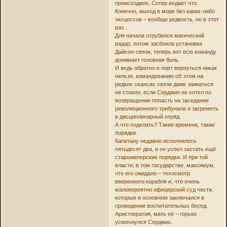
происходило, Сотер ведает что.
Конечно, выход в море без каких-либо
эксцессов – вообще редкость, но в этот
раз…
Для начала отрубился магический
радар, потом засбоила установка
Дайсон-связи, теперь вот всю команду
донимает головная боль.
И ведь обратно в порт вернуться никак
нельзя, командованию об этом на
редких сеансах связи даже заикаться
не стоило, если Серджио не хотел по
возвращению попасть на заседание
революционного трибунала и загреметь
в дисциплинарный отряд.
А что поделать? Такие времена, такие
порядки.
Капитану недавно исполнилось
пятьдесят два, и он успел застать ещё
староимперские порядки. И при той
власти, в том государстве, максимум,
что его ожидало – техосмотр
вверенного корабля и, что очень
маловероятно офицерский суд чести,
которые в основном заключался в
проведение воспитательных бесед.
Аристократия, мать её – горько
усмехнулся Серджио.