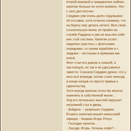
второй мировой и гражданских войнах,
капитан больше не хотел воевать. Нет -
с него достаточно.
Серджио уже очень долго подумывал
об отставке, хотя отлично понимал, что
на берегу ему делать нечего. Всю свою
сознательную жизнь он провёл на
службе Рардена и уже не мыслил себя
вне этой системы. Капитан успел
накрепко срастись с флотскими
порядками, со своим кораблём и с
людьми – честными и прямыми как
копьё.
Флот стал его домом и семьёй, а
настоящую, он так и не удосужился
завести. Сначала Серджио думал, что у
него всё впереди, потом стало некогда,
в конце концов он просто привык к
одиночеству.
Хотя иногда капитан хотел бы многое
изменить в собственной жизни…
Ход его печальных мыслей нарушил
негромкий стук в дверь.
- Войдите. – разрешил Серджио.
В каюту капитана вошёл невысокий
офицер – боцман Игорь Резун.
- Господин капитан…
- Заходи, Игорь. Хочешь кофе? –