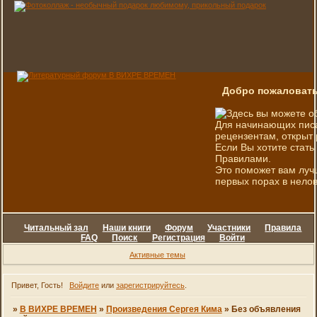
Добро пожаловать
Здесь вы можете о
Для начинающих писа
рецензентам, открыт 
Если Вы хотите стать
Правилами.
Это поможет вам луч
первых порах в нелов
Читальный зал
Наши книги
Форум
Участники
Правила
FAQ
Поиск
Регистрация
Войти
Активные темы
Привет, Гость!
Войдите
или
зарегистрируйтесь
.
»
В ВИХРЕ ВРЕМЕН
»
Произведения Сергея Кима
»
Без объявления