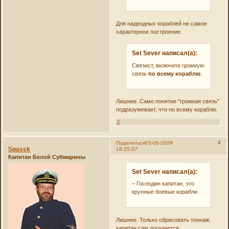
Для надводных кораблей не самое
характерное построение.
Set Sever написал(а):
Связист, включите громкую
связь
по всему кораблю
.
Лишнее. Само понятие "громкая связь"
подразумевает, что по всему кораблю.
0
4
Поделиться
03-06-2009
Spassk
18:25:07
Капитан Белой Субмарины
Set Sever написал(а):
– Господин капитан, это
крупные боевые корабли.
Лишнее. Только обрисовать тоннаж,
капитан сам догадается.