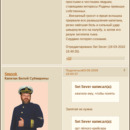
простыми и честными людьми,
ставящими интересы Родины превыше
собственных.
…Внезапный грохот и яркая вспышка
прервали все размышления капитана,
резко ожёгшая боль и сильный удар
швырнули его на палубу, а затем его
разум затопила тьма.
Серджио потерял сознание.
Отредактировано Set Sever (18-03-2010
16:49:35)
+10
2
Поделиться
03-06-2009
Spassk
18:00:37
Капитан Белой Субмарины
Set Sever написал(а):
хватило ему, чтобы понять
Запятая не нужна
Set Sever написал(а):
орт лёгкого крейсера