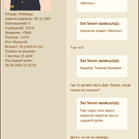
«Витязь»
Откуда:
Люберцы
Зарегистрирован
: 30-11-2007
Set Sever написал(а):
Приглашений:
0
Сообщений:
11578
приписан корвет «Витязь»
Уважение:
+3946
Позитив:
+2475
Пол:
Мужской
Возраст:
61
[1965-03-04]
Так что?
Провел на форуме:
3 месяца 13 дней
Set Sever написал(а):
Последний визит:
28-04-2026 21:31:02
Корабли Тёмной Империи
Где то должен быть Дарт Ведер, нигде
хрипа не слышно?
Set Sever написал(а):
Уже через пять минут
корветен-капитан был в
ходовой рубке.
Долго, он не на линкоре.