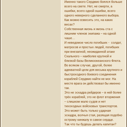
Именно такого Серджио боялся больше
всего на свете. Нет, не смерти, а
ошибки, всего одной ошибки, всего
одного неверного сделанного выбора.
Как можно взвесить это, на каких
весах?
Собственная жизнь и жизнь ста с
лишним членов экипажа – на одной
чаше…
И неведомое число погибших - солдат,
матросов и простых людей, погибших
при внезапной, неожиданной атаке
Скального – наиболее крупной и
близкой базы Великоокеанского Флота.
Во всяком случае, другой, более
адекватной цели для весьма крупного и
быстроходного боевого соединения
кораблей Серджио найти не мог. На
месте врага он действовал бы именно
так.
Это не эскадра рейдеров – в ней более
трёх кораблей, это не флот вторжения
– слишком мало судов и нет
тихоходных войсковых транспортов.
Это может быть только ударная
эскадра, волчья стая, разящая подобно
острому кинжалу в самое сердце.
Так что ты будешь делать капитан?