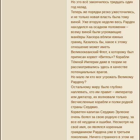
Но это всё закончилось тридцать один
год назад.
Теперь же порядки резко ужесточились,
и не только новая власть была тому
виной. Уже вторую неделю весь Рарден
находился на осадном положении –
всему виной были угрожающие
манёвры Ханзора вблизи южных
границ. Казалось бы, какое к этому
отношение может иметь
Великоокеанский Флот, к которому был
приписан корвет «Витязь»? Корабли
Тёмной Империи даже в теории не
рассматривались здесь в качестве
потенциальных врагов.
Но мало ли кто мог угрожать Великому
Рардену?
Остальному миру было глубоко
наплевать, кто им правит – император
или диктатор, их волновали только
бесчисленные корабли и полки родной
страны Серджио.
Корветен-капитан Серджио Эрлеоне
очень болел за свою родную страну, за
все её неудачи и ошибки. Несмотря на
своё имя, он являлся коренным
гражданином Рардена уже в третьем
поколении. Ничего странного в этом не