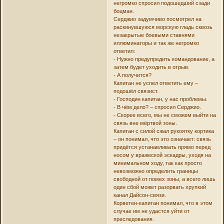
негромко спросил подошедший сзади
боцман.
Серджио задумчиво посмотрел на
раскинувшуюся морскую гладь сквозь
незакрытые боевыми ставнями
иллюминаторы и так же негромко
ответил:
- Нужно предупредить командование, а
затем будет уходить в отрыв.
- А получится?
Капитан не успел ответить ему –
подошёл связист.
- Господин капитан, у нас проблемы.
- В чём дело? – спросил Серджио.
- Скорее всего, мы не сможем выйти на
связь вне мёртвой зоны.
Капитан с силой сжал рукоятку кортика
– он понимал, что это означает: связь
придётся устанавливать прямо перед
носом у вражеской эскадры, уходя на
минимальном ходу, так как просто
невозможно определить границы
свободной от помех зоны, а всего лишь
один сбой может разорвать хрупкий
канал Дайсон-связи.
Корветен-капитан понимал, что в этом
случае им не удастся уйти от
преследования.