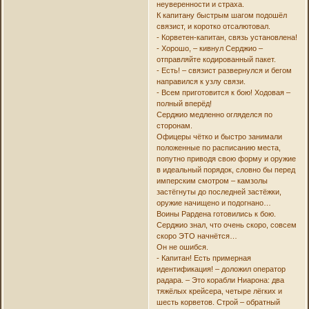
неуверенности и страха.
К капитану быстрым шагом подошёл
связист, и коротко отсалютовал.
- Корветен-капитан, связь установлена!
- Хорошо, – кивнул Серджио –
отправляйте кодированный пакет.
- Есть! – связист развернулся и бегом
направился к узлу связи.
- Всем приготовится к бою! Ходовая –
полный вперёд!
Серджио медленно огляделся по
сторонам.
Офицеры чётко и быстро занимали
положенные по расписанию места,
попутно приводя свою форму и оружие
в идеальный порядок, словно бы перед
имперским смотром – камзолы
застёгнуты до последней застёжки,
оружие начищено и подогнано…
Воины Рардена готовились к бою.
Серджио знал, что очень скоро, совсем
скоро ЭТО начнётся…
Он не ошибся.
- Капитан! Есть примерная
идентификация! – доложил оператор
радара. – Это корабли Ниарона: два
тяжёлых крейсера, четыре лёгких и
шесть корветов. Строй – обратный