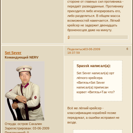
стороне от главных сил противника -
передаёт разведданные. Противнику
приходится либо игнорировать его,
либо разделиться. В общем масса
возможностей намечается. Лёгкий
крейсер не задержит двенадцать
броненосцев даже на минуту.
0
6
Поделиться
03-06-2009
Set Sever
18:37:59
Командующий NERV
Spassk написал(а):
Set Sever написал(а):орт
лёгкого крейсера
«Витязь»Set Sever
написал(а):приписан
корвет «Витязь»Так что?
Всё же лёгкий крейсер -
классификацию кораблей позже
передумал, а ошибки исправил не
везде.
Откуда:
остров Сахалин
Зарегистрирован
: 03-06-2009
Приглашений:
0