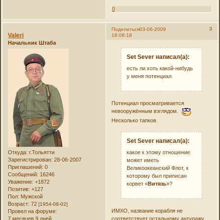
0
3
Поделиться
03-06-2009
Valeri
18:08:18
Начальник Штаба
Set Sever написал(а):
есть ли хоть какой-нибудь
у меня потенциал
Потенциал просматривается
невооружённым взглядом.
Несколько тапков.
Set Sever написал(а):
Откуда:
г.Тольятти
какое к этому отношение
Зарегистрирован
: 28-06-2007
может иметь
Приглашений:
0
Великоокеанский Флот, к
Сообщений:
16246
которому был приписан
Уважение:
+1872
корвет «
Витязь
»?
Позитив:
+127
Пол:
Мужской
Возраст:
72
[1954-08-02]
ИМХО, название корабля не
Провел на форуме:
соответствует остальному антуражу
7 месяцев 9 дней