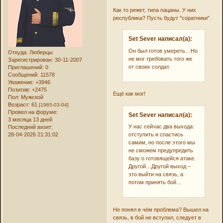
Как то режет, типа пацаны. У них
республика? Пусть будут "соратники".
Set Sever написал(а):
Он был готов умереть…Но
Откуда:
Люберцы
не мог требовать того же
Зарегистрирован
: 30-11-2007
от своих солдат.
Приглашений:
0
Сообщений:
11578
Уважение:
+3946
Позитив:
+2475
Ещё как мог!
Пол:
Мужской
Возраст:
61
[1965-03-04]
Провел на форуме:
Set Sever написал(а):
3 месяца 13 дней
У нас сейчас два выхода:
Последний визит:
28-04-2026 21:31:02
отступить и спастись
самим, но после этого мы
не сможем предупредить
базу о готовящейся атаке.
Другой…Другой выход –
это выйти на связь, а
потом принять бой…
Не понял в чём проблема? Вышел на
связь, в бой не вступил, следует в