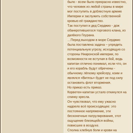
было - всем было прекрасно известно,
что человек из любой страны в мире
мог поступить в доблестную армию
Империи и заслужить собственной
кровью её гражданство.
Так поступил и дед Серджио - дож
обанкротившегося торгового клана, из
далёкого Геурана.
…Перед выходом в море Серджио
была поставлена задача – упредить
потенциальную угрозу, исходящую со
стороны Ниаронской империи, по
возможности не вступая в бой, ведь
капитан отлично понимал, если что, он
и его корабль будут обречены -
обычному лёгкому крейсеру, коим и
являлся «Витязь» будет не под силу
остановить флот вторжения.
Но приказ есть приказ.
Корветен-капитан устало откинулся на
спинку кресла.
Он чувствовал, что ему ужасно
надоело всё происходящее: это
постоянное напряжение, эти
бесконечные патрулирования, этот
ощущение близящейся войны,
повисшее в воздухе.
Сполна хлебнув боли и крови на