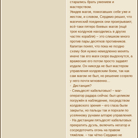
старались брать умением и
мастерством.
Увидев магов, помогавших себе уже и
жестом, и словом, Серджио решил, что
магический поединок они проигрывают,
всё-таки пятеро боевых магов (ещё
трое колдунов находились в других
частях корабля) – это слишком много
против пары десятков противников.
Капитан понял, что пока не поздно
схему боя нужно немедленно менять
иначе так его маги скоро выдохнутся, а
вражеские его потом просто задавят
издали. Он никогда не был мастером
управления колдовским боем, так как
сам магом не был, но решение созрело
у него почти мгновенно…
- Дистанция?
- Семьдесят кабельтовых! – маг-
оператор радара сейчас был целиком
погружён в наблюдение, посредством
колдовского зрения – его глаза были
закрыты, но пальцы так и порхали по
усеянному рунами алтарю управления.
- На дистанции пятьдесят кабельтовых
прекратить дуэль, включить негатор и
сосредоточить огонь на правом
тяжёлом. – так чётко Серджио не