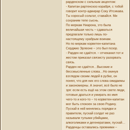
рарденском с сильным акцентом:
- Капитан рартенскоо корабря, с тобой
говорит контр-адмирар Соку Итсикава.
Ты хоросый сольтат, ставайся. Ми
сохраним тепе сыснь.
По меркам Ниарона, это была
величайшая честь – сдаваться
предлагали только лишь по-
настоящему храбрым воинам.
Но по меркам корветен-капитана
Серджио Эрлеоне – это был позор.
- Рарден не сдаётся. – отчеканил тот и
жестом приказал связисту разорвать
связь.
Рарден не сдаётся…Высокие и
бессмысленные слова…Но окинув
взглядом своим людей в рубке, он
понял, что для них его слова ожидаемы
и закономерны. А значит, всё было не
зря: если есть ещё на этом свете люди,
готовые драться и умирать во имя
чего-то и кого-то – то корветен-капитан
мог быть спокоен за свою Родину.
Пускай в ней менялись порядки и
правители, пускай солдат не раз
называли тупыми убийцами,
алкоголиками и дегенератами, пускай…
Рарденцы оставались прежними –