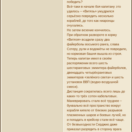
победить?
Всё-таки в начале боя капитану это
удалось – «Витязь» умудрился
серьёзно повредить несколько
кораблей, до того как ниаронцы
очухались.
Но затем везение кончилось.
При обратном развороте в корму
«Витязя» всадили сразу два
файерболы восьмого ранга, слава
Сотеру, рули и водомёты не повредило,
но кормовая башня вышла из строя.
Теперь капитан имел в своём
распоряжении всего шесть
шестиранговых эммитера файерболов,
двенадцать четырёхранговых
эммитеров «зелёного света» и шесть
установок ВВП (водно-воздушной
смеси).
Дистанция сократилась всего лишь до
каких-то трёх сотен кабельтовых.
Маневрировать стало всё труднее –
буквально всё пространство вокруг
корабля кипело от близких разрывов
плазменных шаров и боевых лучей, но
и попадать в крейсер стали всё чаще.
От безвыходности Серджио даже
приказал разрядить в сторону врага