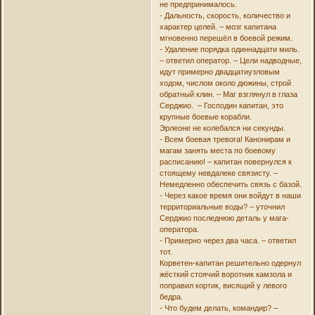
не предпринималось.
- Дальность, скорость, количество и
характер целей. – мозг капитана
мгновенно перешёл в боевой режим.
- Удаление порядка одиннадцати миль.
– ответил оператор. – Цели надводные,
идут примерно двадцатиузловым
ходом, числом около дюжины, строй
обратный клин. – Маг взглянул в глаза
Серджио. – Господин капитан, это
крупные боевые корабли.
Эрлеоне не колебался ни секунды.
- Всем боевая тревога! Канонирам и
магам занять места по боевому
расписанию! – капитан повернулся к
стоящему невдалеке связисту. –
Немедленно обеспечить связь с базой.
- Через какое время они войдут в наши
территориальные воды? – уточнил
Серджио последнюю деталь у мага-
оператора.
- Примерно через два часа. – ответил
тот.
Корветен-капитан решительно одернул
жёсткий стоячий воротник камзола и
поправил кортик, висящий у левого
бедра.
- Что будем делать, командир? –