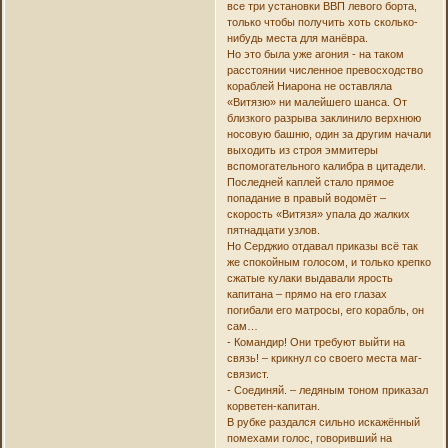
все три установки ВВП левого борта,
только чтобы получить хоть сколько-
нибудь места для манёвра.
Но это была уже агония - на таком
расстоянии численное превосходство
кораблей Ниарона не оставляла
«Витязю» ни малейшего шанса. От
близкого разрыва заклинило верхнюю
носовую башню, один за другим начали
выходить из строя эммитеры
вспомогательного калибра в цитадели.
Последней каплей стало прямое
попадание в правый водомёт –
скорость «Витязя» упала до жалких
пятнадцати узлов.
Но Серджио отдавал приказы всё так
же спокойным голосом, и только крепко
сжатые кулаки выдавали ярость
капитана – прямо на его глазах
погибали его матросы, его корабль, он
сам…
- Командир! Они требуют выйти на
связь! – крикнул со своего места маг-
связист.
- Соединяй. – ледяным тоном приказал
корветен-капитан.
В рубке раздался сильно искажённый
помехами голос, говоривший на