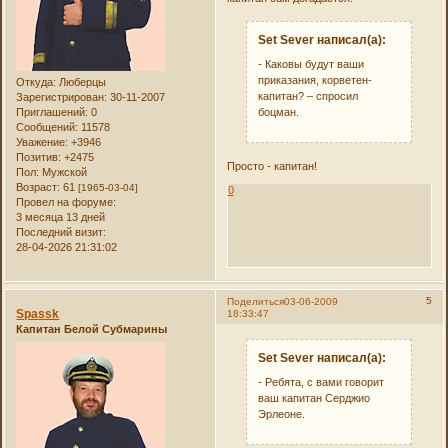
Set Sever написал(а):
- Каковы будут ваши
приказания, корветен-
Откуда:
Люберцы
капитан? – спросил
Зарегистрирован
: 30-11-2007
боцман.
Приглашений:
0
Сообщений:
11578
Уважение:
+3946
Позитив:
+2475
Просто - капитан!
Пол:
Мужской
Возраст:
61
[1965-03-04]
0
Провел на форуме:
3 месяца 13 дней
Последний визит:
28-04-2026 21:31:02
5
Поделиться
03-06-2009
Spassk
18:33:47
Капитан Белой Субмарины
Set Sever написал(а):
- Ребята, с вами говорит
ваш капитан Серджио
Эрлеоне.