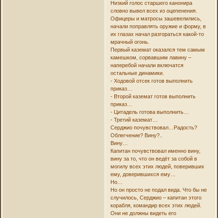
Низкий голос старшего канонира
словно вывел всех из оцепенения.
Офицеры и матросы зашевелились,
начали поправлять оружие и форму, в
их глазах начал разгораться какой-то
мрачный огонь.
Первый каземат оказался тем самым
камешком, сорвавшим лавину –
наперебой начали включатся
остальные динамики.
- Ходовой отсек готов выполнить
приказ…
- Второй каземат готов выполнить
приказ…
- Цитадель готова выполнить…
- Третий каземат…
Серджио почувствовал…Радость?
Облегчение? Вину?..
Вину…
Капитан почувствовал именно вину,
вину за то, что он ведёт за собой в
могилу всех этих людей, поверивших
ему, доверившихся ему…
Но…
Но он просто не подал вида. Что бы не
случилось, Серджио – капитан этого
корабля, командир всех этих людей.
Они не должны видеть его