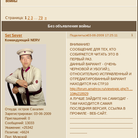
войны
Страница:
1
2
3
…
79
»
Без объявления войны
Set Sever
1
Поделиться
03-06-2009 17:25:11
Командующий NERV
ВНИМАНИЕ!
СООБЩЕНИЕ ДЛЯ ТЕХ, КТО
СОБИРАЕТСЯ ЧИТАТЬ ЭТО В
ПЕРВЫЙ РАЗ.
ДАННЫЙ ВАРИАНТ - ОЧЕНЬ
ЧЕРНОВОЙ И УБОГИЙ:),
ОТНОСИТЕЛЬНО ИСПРАВЛЕННЫЙ И
ОТРЕДАКТИРОВАННЫЙ ВАРИАНТ
НАХОДИТСЯ НА СТР.10
http://forum.amahrov.ru/viewtopic.php?i …
10#p218929
А ЛУЧШЕ ЗАЙДИТЕ НА САМИЗДАТ -
ТАМ НАХОДИТСЯ САМАЯ
ПОСЛЕДНЯЯ ВЕРСИЯ, ССЫЛКА В
Откуда:
остров Сахалин
ПРОФИЛЕ - ВЕБ-САЙТ.
Зарегистрирован
: 03-06-2009
Приглашений:
0
---------------------------------------------------
Сообщений:
13033
---------------------------------------------------
Уважение:
+25342
---------------------------------------------------
Позитив:
+6624
--------------
Пол:
Мужской