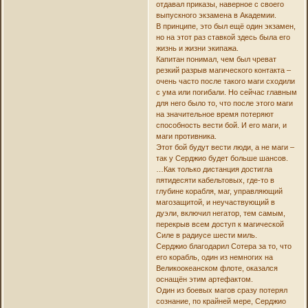
отдавал приказы, наверное с своего
выпускного экзамена в Академии.
В принципе, это был ещё один экзамен,
но на этот раз ставкой здесь была его
жизнь и жизни экипажа.
Капитан понимал, чем был чреват
резкий разрыв магического контакта –
очень часто после такого маги сходили
с ума или погибали. Но сейчас главным
для него было то, что после этого маги
на значительное время потеряют
способность вести бой. И его маги, и
маги противника.
Этот бой будут вести люди, а не маги –
так у Серджио будет больше шансов.
…Как только дистанция достигла
пятидесяти кабельтовых, где-то в
глубине корабля, маг, управляющий
магозащитой, и неучаствующий в
дуэли, включил негатор, тем самым,
перекрыв всем доступ к магической
Силе в радиусе шести миль.
Серджио благодарил Сотера за то, что
его корабль, один из немногих на
Великоокеанском флоте, оказался
оснащён этим артефактом.
Один из боевых магов сразу потерял
сознание, по крайней мере, Серджио