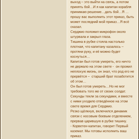
выход – это выйти на связь, а потом
принять бой…И я как капитан корабля
принимаю решение…дать бой…Я …
прошу вас выполнить этот приказ, быть
может последний мой приказ…Я всё
сказал.
Серджио положил микрофон около
штурвала и закрыл глаза.
Тишина в рубке стояла настолько
плотная, что капитану казалось –
протяни руку, и её можно будет
коснуться…
Капитан был готов умереть, его ничто
не держало на этом свете - он прожил
неплохую жизнь, он знал, что род его не
прервётся – старший брат позаботится
об этом…
Он был готов умереть…Но не мог
требовать того же от своих солдат.
Секунды текли за секундами, и вместе
с ними уходило отведённое на этом
свете время для Серджио.
Резко щёлкнув, включился динамик
связи с носовым боевым отделением,
прервав царившую в рубке тишину.
- Корветен-капитан, говорит Первый
каземат. Мы готовы исполнить ваш
приказ.