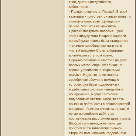
клин, дистанция девяносто
кабельтовых!
- Полная готовность! Первый, Второй
казематы - приготовится вести огонь по
тяжёлым крейсерам. Цитадель –
лёгкие. Магщиты на максимум!
Приказы поступили вовремя – уже
через минуту маги Ниарона нанесли
первый удар: схема была стандартная
– вначале корабельные маги вели
чистый поединок Силы, а бортовая
артиллерия вступала позже.
Серджио безмолвно смотрел на двух
боевых магов, сидящих сейчас на
тронах-усилителях с закрытыми
глазами. Надетые на их головы
серебряные обручи, с помощью
которых они были подключены к
корабельной системе наведения и
обнаружения, мерно светились
голубоватым светом. Маги, то есть
обычные лейтенанты в общевойсковой
иерархии - были не слишком сильны и
не могли свободно добить до
противника на расстоянии девяти миль.
Вообще сила никогда не была, да
простится эта тавтология сильной
стороной волшебников Рардена, они