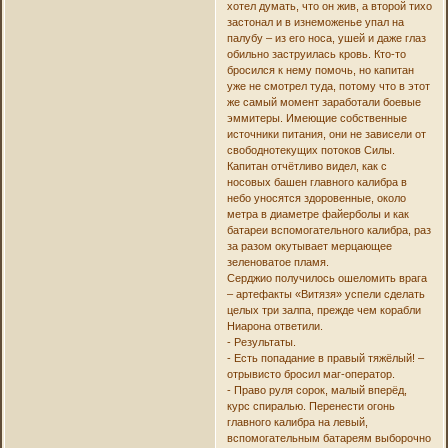
хотел думать, что он жив, а второй тихо
застонал и в изнеможенье упал на
палубу – из его носа, ушей и даже глаз
обильно заструилась кровь. Кто-то
бросился к нему помочь, но капитан
уже не смотрел туда, потому что в этот
же самый момент заработали боевые
эммитеры. Имеющие собственные
источники питания, они не зависели от
свободнотекущих потоков Силы.
Капитан отчётливо видел, как с
носовых башен главного калибра в
небо уносятся здоровенные, около
метра в диаметре файерболы и как
батареи вспомогательного калибра, раз
за разом окутывает мерцающее
зеленоватое пламя.
Серджио получилось ошеломить врага
– артефакты «Витязя» успели сделать
целых три залпа, прежде чем корабли
Ниарона ответили.
- Результаты.
- Есть попадание в правый тяжёлый! –
отрывисто бросил маг-оператор.
- Право руля сорок, малый вперёд,
курс спиралью. Перенести огонь
главного калибра на левый,
вспомогательным батареям выборочно