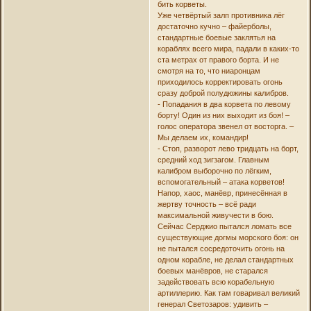
бить корветы.
Уже четвёртый залп противника лёг
достаточно кучно – файерболы,
стандартные боевые заклятья на
кораблях всего мира, падали в каких-то
ста метрах от правого борта. И не
смотря на то, что ниаронцам
приходилось корректировать огонь
сразу доброй полудюжины калибров.
- Попадания в два корвета по левому
борту! Один из них выходит из боя! –
голос оператора звенел от восторга. –
Мы делаем их, командир!
- Стоп, разворот лево тридцать на борт,
средний ход зигзагом. Главным
калибром выборочно по лёгким,
вспомогательный – атака корветов!
Напор, хаос, манёвр, принесённая в
жертву точность – всё ради
максимальной живучести в бою.
Сейчас Серджио пытался ломать все
существующие догмы морского боя: он
не пытался сосредоточить огонь на
одном корабле, не делал стандартных
боевых манёвров, не старался
задействовать всю корабельную
артиллерию. Как там говаривал великий
генерал Светозаров: удивить –