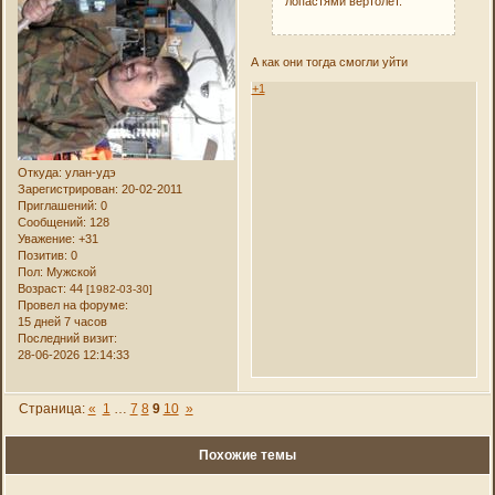
лопастями вертолет.
А как они тогда смогли уйти
+1
Откуда:
улан-удэ
Зарегистрирован
: 20-02-2011
Приглашений:
0
Сообщений:
128
Уважение:
+31
Позитив:
0
Пол:
Мужской
Возраст:
44
[1982-03-30]
Провел на форуме:
15 дней 7 часов
Последний визит:
28-06-2026 12:14:33
Страница:
«
1
…
7
8
9
10
»
Похожие темы