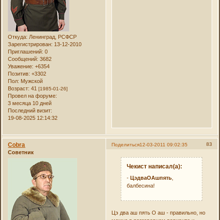
Откуда:
Ленинград, РСФСР
Зарегистрирован
: 13-12-2010
Приглашений:
0
Сообщений:
3682
Уважение:
+6354
Позитив:
+3302
Пол:
Мужской
Возраст:
41
[1985-01-26]
Провел на форуме:
3 месяца 10 дней
Последний визит:
19-08-2025 12:14:32
Cobra
83
Поделиться
12-03-2011 09:02:35
Советник
Чекист написал(а):
-
ЦэдваОАшпять
,
балбесина!
Цэ два аш пять О аш - правильно, но