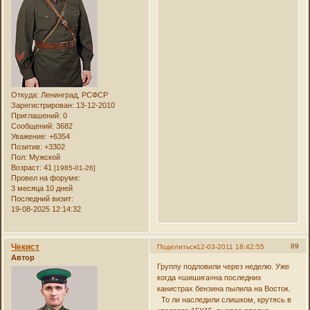
Откуда:
Ленинград, РСФСР
Зарегистрирован
: 13-12-2010
Приглашений:
0
Сообщений:
3682
Уважение:
+6354
Позитив:
+3302
Пол:
Мужской
Возраст:
41
[1985-01-26]
Провел на форуме:
3 месяца 10 дней
Последний визит:
19-08-2025 12:14:32
Чекист
89
Поделиться
12-03-2011 18:42:55
Автор
Группу подловили через неделю. Уже
когда «шишига»на последних
канистрах бензина пылила на Восток.
То ли наследили слишком, крутясь в