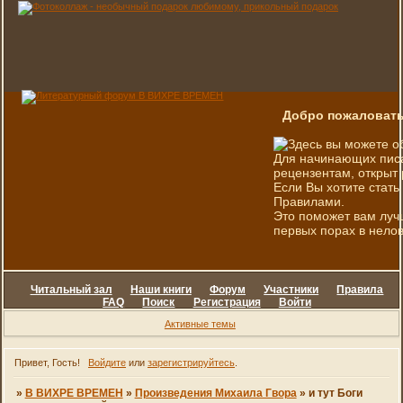
Добро пожаловать
Здесь вы можете о
Для начинающих писа
рецензентам, открыт 
Если Вы хотите стать
Правилами.
Это поможет вам луч
первых порах в нелов
Читальный зал
Наши книги
Форум
Участники
Правила
FAQ
Поиск
Регистрация
Войти
Активные темы
Привет, Гость!
Войдите
или
зарегистрируйтесь
.
»
В ВИХРЕ ВРЕМЕН
»
Произведения Михаила Гвора
»
и тут Боги