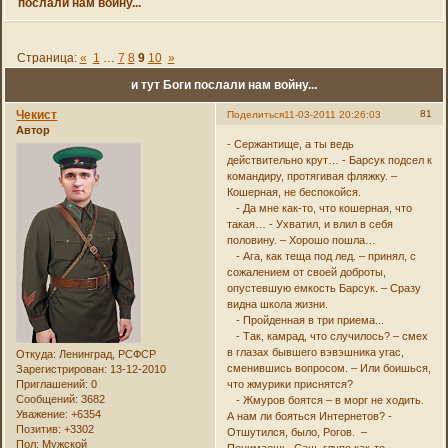
послали нам войну...
Страница:
«
1
…
7
8
9
10
»
и тут Боги послали нам войну...
Чекист
81
Поделиться
11-03-2011 20:26:03
Автор
- Сержантище, а ты ведь
действительно крут… - Барсук подсел к
командиру, протягивая фляжку. –
Кошерная, не беспокойся.
- Да мне как-то, что кошерная, что
такая… - Ухватил, и влил в себя
половину. – Хорошо пошла…
- Ага, как теща под лед. – принял, с
сожалением от своей доброты,
опустевшую емкость Барсук. – Сразу
видна школа жизни.
- Пройденная в три приема...
- Так, камрад, что случилось? – смех
в глазах бывшего вэвэшника угас,
Откуда:
Ленинград, РСФСР
сменившись вопросом. – Или боишься,
Зарегистрирован
: 13-12-2010
Приглашений:
0
что жмурики приснятся?
Сообщений:
3682
- Жмуров боятся – в морг не ходить.
Уважение:
+6354
А нам ли бояться Интернетов? -
Позитив:
+3302
Отшутился, было, Рогов. –
Пол:
Мужской
Понимаешь, Саш, глупо как-то