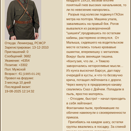
квадрате 15Х15, вызвав вполне
понятный гнев высоких начальников, то
ли по невезению напоролись.
Разрыв под колесом подкинул ГАЗон
метра на полтора. Машина упала,
завалившись на правый бок. Рогов
вывалился из развороченной
"шишиги",продравшись по остаткам
кабины, растерянно оглянулся. От
Малыша, сидевшего на водительском
Откуда:
Ленинград, РСФСР
месте остались только кровавые
Зарегистрирован
: 13-12-2010
Приглашений:
0
ошметки, вперемешку с металлом.
Сообщений:
3682
Вокруг была звенящая тишина.
Уважение:
+6354
«Контузия, что ли…» Тяжело
Позитив:
+3302
заворочались неторопливые мысли…
Пол:
Мужской
Из кунга выскочил Барсук, дал пару
Возраст:
41
[1985-01-26]
очередей в кусты, и что-то беззвучно
Провел на форуме:
крича, потащил лейтенанта с дороги.
3 месяца 10 дней
Через минуту в придорожную канаву
Последний визит:
свалились Сказ с Дойчем. Попадали в
19-08-2025 12:14:32
пыль, яростно матерясь.
- Отходим, быстро! – начал приходить
в себя лейтенант.
Фонтанчики пыли, пробежавшие по
обочине намекнули о своевременности
приказа.
Пригибаясь на каждом шагу, остатки
группы ввалились в посадку. За спиной