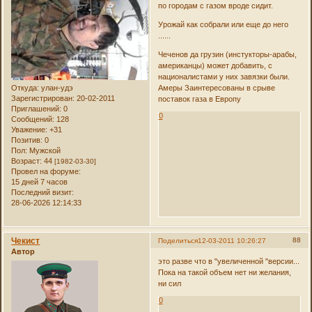
по городам с газом вроде сидит.
Урожай как собрали или еще до него
......
Чеченов да грузин (инстукторы-арабы,
американцы) может добавить, с
националистами у них завязки были.
Амеры Заинтересованы в срыве
Откуда:
улан-удэ
Зарегистрирован
: 20-02-2011
поставок газа в Европу
Приглашений:
0
0
Сообщений:
128
Уважение:
+31
Позитив:
0
Пол:
Мужской
Возраст:
44
[1982-03-30]
Провел на форуме:
15 дней 7 часов
Последний визит:
28-06-2026 12:14:33
Чекист
88
Поделиться
12-03-2011 10:26:27
Автор
это разве что в "увеличенной "версии...
Пока на такой объем нет ни желания,
ни сил
0