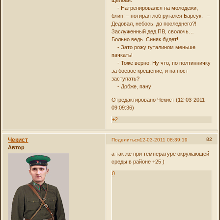
- Натренировался на молодежи,
блин! – потирая лоб ругался Барсук. –
Дедовал, небось, до последнего?!
Заслуженный дед ПВ, сволочь…
Больно ведь. Синяк будет!
- Зато рожу гуталином меньше
пачкать!
- Тоже верно. Ну что, по полтинничку
за боевое крещение, и на пост
заступать?
- Добже, пану!
Отредактировано Чекист (12-03-2011
09:09:36)
+2
Чекист
82
Поделиться
12-03-2011 08:39:19
Автор
а так же при температуре окружающей
среды в районе +25 )
0