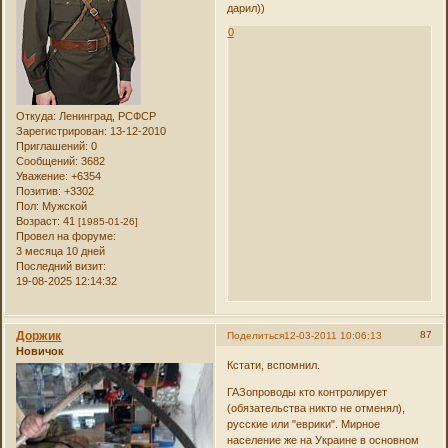
дарил))
0
Откуда:
Ленинград, РСФСР
Зарегистрирован
: 13-12-2010
Приглашений:
0
Сообщений:
3682
Уважение:
+6354
Позитив:
+3302
Пол:
Мужской
Возраст:
41
[1985-01-26]
Провел на форуме:
3 месяца 10 дней
Последний визит:
19-08-2025 12:14:32
Доржик
87
Поделиться
12-03-2011 10:06:13
Новичок
Кстати, вспомнил.
ГАЗопроводы кто контролирует
(обязательства никто не отменял),
русские или "еврики". Мирное
население же на Украине в основном