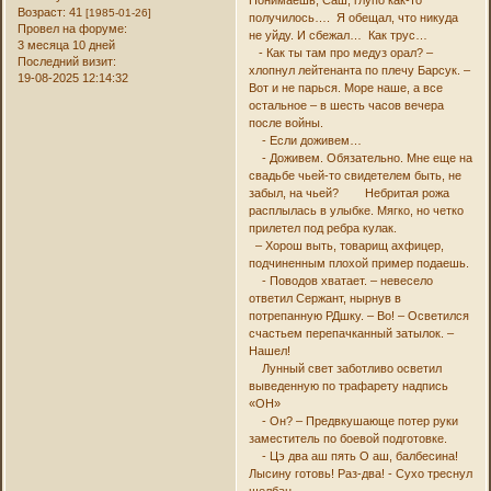
Возраст:
41
[1985-01-26]
получилось…. Я обещал, что никуда
Провел на форуме:
не уйду. И сбежал… Как трус…
3 месяца 10 дней
- Как ты там про медуз орал? –
Последний визит:
хлопнул лейтенанта по плечу Барсук. –
19-08-2025 12:14:32
Вот и не парься. Море наше, а все
остальное – в шесть часов вечера
после войны.
- Если доживем…
- Доживем. Обязательно. Мне еще на
свадьбе чьей-то свидетелем быть, не
забыл, на чьей? Небритая рожа
расплылась в улыбке. Мягко, но четко
прилетел под ребра кулак.
– Хорош выть, товарищ ахфицер,
подчиненным плохой пример подаешь.
- Поводов хватает. – невесело
ответил Сержант, нырнув в
потрепанную РДшку. – Во! – Осветился
счастьем перепачканный затылок. –
Нашел!
Лунный свет заботливо осветил
выведенную по трафарету надпись
«ОН»
- Он? – Предвкушающе потер руки
заместитель по боевой подготовке.
- Цэ два аш пять О аш, балбесина!
Лысину готовь! Раз-два! - Сухо треснул
щелбан.