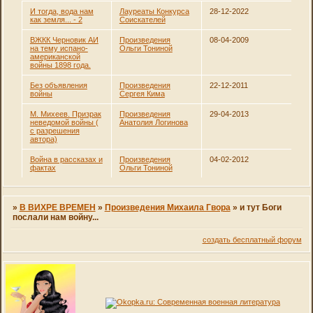
И тогда, вода нам
Лауреаты Конкурса
28-12-2022
как земля... - 2
Соискателей
ВЖКК Черновик АИ
Произведения
08-04-2009
на тему испано-
Ольги Тониной
американской
войны 1898 года.
Без объявления
Произведения
22-12-2011
войны
Сергея Кима
М. Михеев. Призрак
Произведения
29-04-2013
неведомой войны (
Анатолия Логинова
с разрешения
автора)
Война в рассказах и
Произведения
04-02-2012
фактах
Ольги Тониной
»
В ВИХРЕ ВРЕМЕН
»
Произведения Михаила Гвора
»
и тут Боги
послали нам войну...
создать бесплатный форум