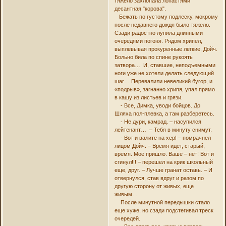
тяжело захлопала лопастями
десантная "корова".
Бежать по густому подлеску, мокрому
после недавнего дождя было тяжело.
Сзади радостно лупила длинными
очередями погоня. Рядом хрипел,
выплевывая прокуренные легкие, Дойч.
Больно била по спине рукоять
затвора… И, ставшие, неподъемными
ноги уже не хотели делать следующий
шаг… Перевалили невеликий бугор, и
«подрыв», загнанно хрипя, упал прямо
в кашу из листьев и грязи.
- Все, Димка, уводи бойцов. До
Шляха пол-плевка, а там разберетесь.
- Не дури, камрад. – насупился
лейтенант… – Тебя в минуту снимут.
- Вот и валите на хер! – помрачнел
лицом Дойч. – Время идет, старый,
время. Мое пришло. Ваше – нет! Вот и
сгинул!!! – перешел на крик школьный
еще, друг. – Лучше гранат оставь. – И
отвернулся, став вдруг и разом по
другую сторону от живых, еще
живым…
После минутной передышки стало
еще хуже, но сзади подстегивал треск
очередей.