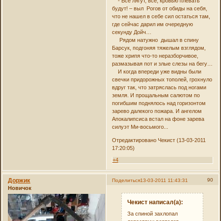
- Все лягут, все, кровью плевать
будут! – выл Рогов от обиды на себя,
что не нашел в себе сил остаться там,
где сейчас дарил им очередную
секунду Дойч…
Рядом натужно дышал в спину
Барсук, подгоняя тяжелым взглядом,
тоже хрипя что-то неразборчивое,
размазывая пот и злые слезы на бегу…
И когда впереди уже видны были
свечки придорожных тополей, грохнуло
вдруг так, что затряслась под ногами
земля. И прощальным салютом по
погибшим поднялось над горизонтом
зарево далекого пожара. И ангелом
Апокалипсиса встал на фоне зарева
силуэт Ми-восьмого...
Отредактировано Чекист (13-03-2011
17:20:05)
+4
Доржик
90
Поделиться
13-03-2011 11:43:31
Новичок
Чекист написал(а):
За спиной захлопал