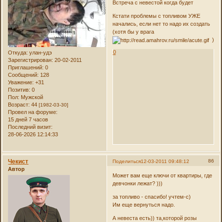
Встреча с невестой когда будет
Кстати проблемы с топливом УЖЕ
начались, если нет то надо их создать
(хотя бы у врага
)
0
Откуда:
улан-удэ
Зарегистрирован
: 20-02-2011
Приглашений:
0
Сообщений:
128
Уважение:
+31
Позитив:
0
Пол:
Мужской
Возраст:
44
[1982-03-30]
Провел на форуме:
15 дней 7 часов
Последний визит:
28-06-2026 12:14:33
Чекист
86
Поделиться
12-03-2011 09:48:12
Автор
Может вам еще ключи от квартиры, где
девчонки лежат? )))
за топливо - спасибо! учтем-с)
Им еще вернуться надо.
А невеста есть)) та,которой розы