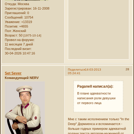
Откуда:
Москва
Зарегистрирован
: 16-11-2008
Приглашений:
0
Сообщений:
10754
Уважение:
+13319
Позитив:
+4655
Пол:
Женский
Возраст:
50
[1975-10-14]
Провел на форуме:
11 месяцев 7 дней
Последний визит:
30-04-2026 10:47:16
28
Поделиться
14-03-2013
Set Sever
05:24:41
Командующий NERV
Paganell написал(а):
В плане адекватности
написания роли девушки
от первого лица
Мне с таким исполнением только "In the
Deep" Дормиенса и вспоминается -
больше годных примером адекватной
подачи текста автором-мужчиной от