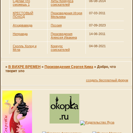
Сделай что
Хиты Конкурса
06-08-2014
сможешь 1
соискателей
КРЕСТОВЫЙ
Произведения Игоря
07-03-2011
ПОХОД
Мельника
Атхарваведа
Поэзия
07-09-2023
Неправда
Произведения
14-06-2011
Алексея Ивакина
Сколль Холод и
Конкурс
04-08-2021
Мгла
соискателей
»
В ВИХРЕ ВРЕМЕН
»
Произведения Сергея Кима
»
Добро, что
творит зло
создать бесплатный форум