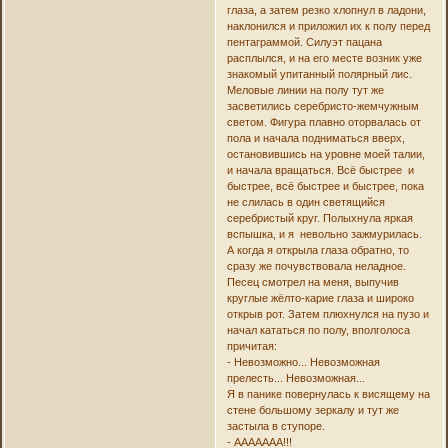
глаза, а затем резко хлопнул в ладони,
наклонился и приложил их к полу перед
пентаграммой. Силуэт пацана
расплылся, и на его месте возник уже
знакомый упитанный полярный лис.
Меловые линии на полу тут же
засветились серебристо-жемчужным
светом. Фигура плавно оторвалась от
пола и начала подниматься вверх,
остановившись на уровне моей талии,
и начала вращаться. Всё быстрее и
быстрее, всё быстрее и быстрее, пока
не слилась в один светящийся
серебристый круг. Полыхнула яркая
вспышка, и я невольно зажмурилась.
А когда я открыла глаза обратно, то
сразу же почувствовала неладное.
Песец смотрел на меня, выпучив
круглые жёлто-карие глаза и широко
открыв рот. Затем плюхнулся на пузо и
начал кататься по полу, вполголоса
причитая:
- Невозможно... Невозможная
прелесть... Невозможная...
Я в панике повернулась к висящему на
стене большому зеркалу и тут же
застыла в ступоре.
- ААААААА!!!