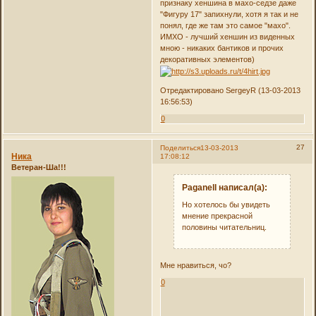
признаку хеншина в махо-седзе даже
"Фигуру 17" запихнули, хотя я так и не
понял, где же там это самое "махо".
ИМХО - лучший хеншин из виденных
мною - никаких бантиков и прочих
декоративных элементов)
Отредактировано SergeyR (13-03-2013
16:56:53)
0
27
Поделиться
13-03-2013
Ника
17:08:12
Ветеран-Ша!!!
Paganell написал(а):
Но хотелось бы увидеть
мнение прекрасной
половины читательниц.
Мне нравиться, чо?
0