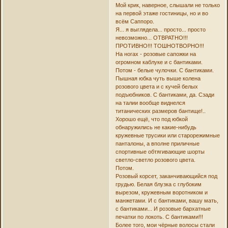
Мой крик, наверное, слышали не только
на первой этаже гостиницы, но и во
всём Саппоро.
Я... я выглядела... просто... просто
невозможно... ОТВРАТНО!!!
ПРОТИВНО!!! ТОШНОТВОРНО!!!
На ногах - розовые сапожки на
огромном каблуке и с бантиками.
Потом - белые чулочки. С бантиками.
Пышная юбка чуть выше колена
розового цвета и с кучей белых
подъюбников. С бантиками, да. Сзади
на талии вообще виднелся
титанических размеров бантище!..
Хорошо ещё, что под юбкой
обнаружились не какие-нибудь
кружевные трусики или старорежимные
панталоны, а вполне приличные
спортивные обтягивающие шорты
светло-светло розового цвета.
Потом.
Розовый корсет, заканчивающийся под
грудью. Белая блузка с глубоким
вырезом, кружевным воротником и
манжетами. И с бантиками, вашу мать,
с бантиками... И розовые бархатные
печатки по локоть. С бантиками!!!
Более того, мои чёрные волосы стали