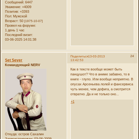
Сообщений:
6447
Уважение:
+4009
Позитив:
+3393
Пол:
Мужской
Возраст:
50
[1975-10-07]
Провел на форуме:
1 день 1 час
Последний визит:
03-06-2025 14:01:38
24
Поделиться
13-03-2013
Set Sever
13:42:53
Командующий NERV
Как в тексте вообще может быть
панцушот? Что в аниме забавно, то в
книге - глупо. Или вообще неприятно. В
опусах Арсеньева лолей и фансервиса
чуть менее, чем дофига, а смотрится
отвратно. Да и не только оно...
+1
Откуда:
остров Сахалин
Зарегистрирован
: 03-06-2009