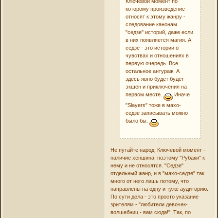
Ключевой момент по
которому произведение
относят к этому жанру -
следование канонам
"седзе" историй, даже если
в них появляется магия. А
седзе - это истории о
чувствах и отношениях в
первую очередь. Все
остальное антураж. А
здесь явно будет будет
экшен и приключения на
первом месте.
Иначе
"Slayers" тоже в махо-
седзе записывать можно
было бы.
Не путайте народ. Ключевой момент -
наличие хеншина, поэтому "Рубаки" к
нему и не относятся. "Седзе"
отдельный жанр, и в "махо-седзе" так
много от него лишь потому, что
направлены на одну и туже аудиторию.
По сути дела - это просто указание
зрителям - "любители девочек-
волшебниц - вам сюда!". Так, по