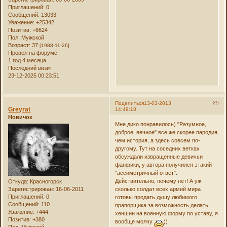
Приглашений:
0
Сообщений:
13033
Уважение:
+25342
Позитив:
+6624
Пол:
Мужской
Возраст:
37
[1988-11-26]
Провел на форуме:
1 год 4 месяца
Последний визит:
23-12-2025 00:23:51
25
Поделиться
13-03-2013
Greyrat
14:49:18
Новичок
Мне дико понравилось) "Разумное,
доброе, вечное" все же скорее пародия,
чем история, а здесь совсем по-
другому. Тут на соседних ветках
обсуждали извращенные девичьи
фанфики, у автора получился этакий
"ассиметричный ответ".
Действительно, почему нет! А уж
Откуда:
Красногорск
Зарегистрирован
: 16-06-2011
сколько солдат всех армий мира
Приглашений:
0
готовы продать душу любимого
Сообщений:
110
прапорщика за возможность делать
Уважение:
+444
хеншин на военную форму по уставу, я
Позитив:
+380
вообще молчу
))
Пол:
Мужской