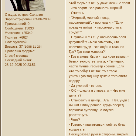
этой форме я вешу даже меньше тебя!
- Это пофиг. Всё равно ты жирный.
- Отстань.
Откуда:
остров Сахалин
- "Жирный, жирный, поезд
Зарегистрирован
: 03-06-2009
пассажирный", - пропела я. - "Если
Приглашений:
0
поезд не пойдёт - пассажир с ума
Сообщений:
13033
сойдёт!".
Уважение:
+25342
- Слушай, и ты ещё называешь себя
Позитив:
+6624
девушкой?! Смею заметить, что
Пол:
Мужской
Возраст:
37
наличие груди - это ещё не главное.
[1988-11-26]
Провел на форуме:
Где? Где твои манеры?!
1 год 4 месяца
- Где манеры были - там хрен вырос, -
Последний визит:
безмятежно ответила я. - Ты черти,
23-12-2025 00:23:51
черти лучше, геометр хренов. Если
что-то пойдёт не так, то я твою
упитанную задницу даже с того света
надеру.
- Да уже всё - готово.
- ОК! - слезла я с кровати. - Что мне
делать?
- Становить в центр... Ага... Нет, уйди с
линии! Спину ровнее, грудь вперёд,
верхнюю пуговицу на блузке
расстегнуть...
- Чего?
- Говорю - приготовься, сейчас буду
колдовать.
Песец развёл руки в стороны, закрыл