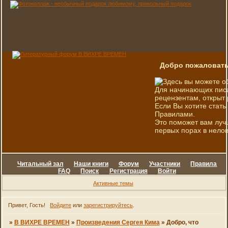
Добро пожаловать
Здесь вы можете о
Для начинающих писа
рецензентам, открыт 
Если Вы хотите стать
Правилами.
Это поможет вам луч
первых порах в нелов
Читальный зал
Наши книги
Форум
Участники
Правила
FAQ
Поиск
Регистрация
Войти
Активные темы
Привет, Гость!
Войдите
или
зарегистрируйтесь
.
»
В ВИХРЕ ВРЕМЕН
»
Произведения Сергея Кима
»
Добро, что