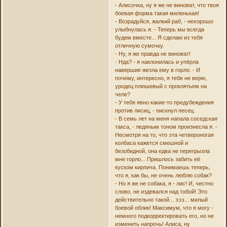
- Алисочка, ну я же не виноват, что твоя
боевая форма такая миленькая!
- Возрадуйся, жалкий раб, - нехорошо
улыбнулась я. - Теперь мы всегда
будем вместе... Я сделаю из тебя
отличную сумочку.
- Ну, я же правда не виноват!
- Нда? - я наклонилась и упёрла
навершие жезла ему в горло. - И
почему, интересно, я тебе не верю,
уродец плюшевый с проклятьем на
челе?
- У тебя явно какие-то предубеждения
против лисиц, - пискнул песец.
- В семь лет на меня напала соседская
такса, - ледяным тоном произнесла я. -
Несмотря на то, что эта четвероногая
колбаса кажется смешной и
безобидной, она едва не перегрызла
мне горло... Пришлось забить её
куском кирпича. Понимаешь теперь,
что я, как бы, не очень люблю собак?
- Но я же не собака, я - лис! И, честно
слово, не издевался над тобой! Это
действительно такой... эээ... милый
боевой облик! Максимум, что я могу -
немного подкорректировать его, но не
изменить напрочь! Алиса, ну