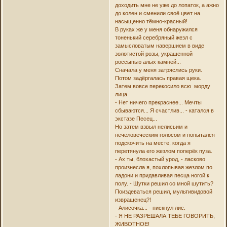
доходить мне не уже до лопаток, а ажно
до колен и сменили своё цвет на
насыщенно тёмно-красный!
В руках же у меня обнаружился
тоненький серебряный жезл с
замысловатым навершием в виде
золотистой розы, украшенной
россыпью алых камней...
Сначала у меня затряслись руки.
Потом задёргалась правая щека.
Затем вовсе перекосило всю морду
лица.
- Нет ничего прекраснее... Мечты
сбываются... Я счастлив... - катался в
экстазе Песец...
Но затем взвыл нелисьим и
нечеловеческим голосом и попытался
подскочить на месте, когда я
перетянула его жезлом поперёк пуза.
- Ах ты, блохастый урод, - ласково
произнесла я, похлопывая жезлом по
ладони и придавливая песца ногой к
полу. - Шутки решил со мной шутить?
Поиздеваться решил, мультивидовой
извращенец?!
- Алисочка... - пискнул лис.
- Я НЕ РАЗРЕШАЛА ТЕБЕ ГОВОРИТЬ,
ЖИВОТНОЕ!