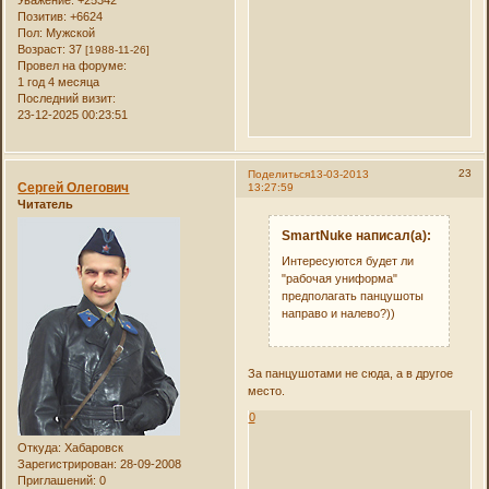
Позитив:
+6624
Пол:
Мужской
Возраст:
37
[1988-11-26]
Провел на форуме:
1 год 4 месяца
Последний визит:
23-12-2025 00:23:51
23
Поделиться
13-03-2013
Сергей Олегович
13:27:59
Читатель
SmartNuke написал(а):
Интересуются будет ли
"рабочая униформа"
предполагать панцушоты
направо и налево?))
За панцушотами не сюда, а в другое
место.
0
Откуда:
Хабаровск
Зарегистрирован
: 28-09-2008
Приглашений:
0