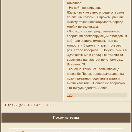
Алисаааа!..
- Не ной - нервируешь.
Жаль, что я не умею определять ложь
по лисьим глазам... Впрочем, раньше
никогда такая необходимость передо
мной и не возникала...
- Что ж... - после продолжительного
сверления препарирующим взглядом, я
всё-таки решила сменить гнев на
милость. - Будем считать, что в этот
раз я тебе поверила... Но учти, зимы в
Эдзо снежные и холодные, так что от
воротника на пальто я не откажусь...
Всё понял?!
- Конечно, конечно! - заискивающе
произнёс Песец, переворачиваясь на
пузо, преданно глядя мне в глаза и
виляя хвостом. - Сейчас же попробую
что-нибудь сделать, Алиса!
+26
Страница:
«
1
2
3
4
5
…
43
»
Похожие темы