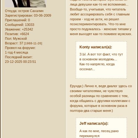
лица девушки как-то не вспоминаю...
Вообще-то, учитывая, что читатель
Откуда:
остров Сахалин
любит ассоциировать себя с главным
Зарегистрирован
: 03-06-2009
героем - ход не ахти, но решил
Приглашений:
0
поэкспериментировать. Что-то мне
Сообщений:
13033
просто подумалось - женские типажи у
Уважение:
+25342
Позитив:
+6624
меня выходят как-то поживее мужских.
Пол:
Мужской
Возраст:
37
[1988-11-26]
Konty написал(а):
Провел на форуме:
1 год 4 месяца
З.Ы. А вот тот факт, что тут
Последний визит:
в основном молодежь...
23-12-2025 00:23:51
Как-то напрягло, когда
осознал...
Ерунда:) Лично я, ведя диалог здесь со
своими читателями, не чувствую
особой разницы по сравнению с тем,
когда общаюсь с другими коллегами с
форума, которые в основном раза в
полтора-два старше меня:)
Jeff написал(а):
А как по мне, песец рано
перекинулся