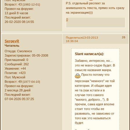
P.S. отдельный респект за
Возраст:
43
[1982-12-01]
анимешность текста, прямо хоть сразу
Провел на форуме:
на экранизацию)))
13 дней 8 часов
Последний визит:
0
26-02-2020 08:14:55
26
Поделиться
13-03-2013
SergeyR
16:36:04
Читатель
Откуда:
Смоленск
Slant написал(а):
Зарегистрирован
: 05-05-2008
Приглашений:
0
Забавно, интересно, но...
Сообщений:
262
это не махо-седзе будет. В
Уважение:
+44
смысле названия жанра.
Позитив:
+423
Просто потому что
Пол:
Мужской
персонаж "немного" не той
Возраст:
49
[1977-04-10]
категории. И общая идея
Провел на форуме:
не та (как кстати и в
2 месяца 28 дней
Последний визит:
случае того самого
07-04-2026 05:37:25
"милого, доброго..."). В
прочем, сама идея вполне
стоит того чтобы ее
развивать, не зависимо от
того как это называться
будет.