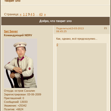
творит зло
Страница:
«
1
2
3
4
5
…
43
»
Добро, что творит зло
21
Поделиться
13-03-2013
Set Sever
08:45:25
Командующий NERV
Как, однако, всё предсказуемо...
0
Откуда:
остров Сахалин
Зарегистрирован
: 03-06-2009
Приглашений:
0
Сообщений:
13033
Уважение:
+25342
Позитив:
+6624