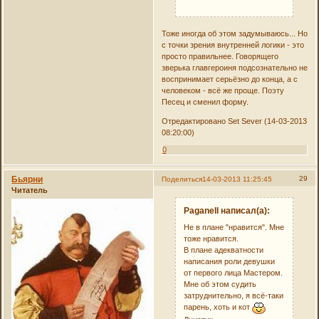
Тоже иногда об этом задумываюсь... Но
с точки зрения внутренней логики - это
просто правильнее. Говорящего
зверька главгероиня подсознательно не
воспринимает серьёзно до конца, а с
человеком - всё же проще. Поэту
Песец и сменил форму.
Отредактировано Set Sever (14-03-2013
08:20:00)
0
Бьярни
29
Поделиться
14-03-2013 11:25:45
Читатель
Paganell написал(а):
Не в плане "нравится". Мне
тоже нравится.
В плане адекватности
написания роли девушки
от первого лица Мастером.
Мне об этом судить
затруднительно, я всё-таки
парень, хоть и кот