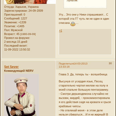
Лунатик
Откуда:
Харьков, Украина
Зарегистрирован
: 24-09-2009
Угу... Это они у Ники спрашивают... С
Приглашений:
0
Сообщений:
1227
которой эта ГГ чуть ли не один в один
Уважение:
+1339
списана
....
Позитив:
+1405
Пол:
Мужской
+1
Возраст:
45
[1980-09-09]
Провел на форуме:
2 месяца 15 дней
Последний визит:
11-09-2022 13:50:32
30
Поделиться
14-03-2013
Set Sever
13:33:16
Командующий NERV
Глава 3. Да, теперь ты - волшебница
Высунув от усердия язык, Песец
старательно чертил мелом на полу в
моей спальне большую пентаграмму.
- Смотри дерьмодемона случайно не
вызови, жирдяй, - прокомментировала
я его действия сидя на кровати и грызя
крабовые чипсы.
- Не отвлекай меня - в этом деле
нельзя сбиваться... И я не жирный! В