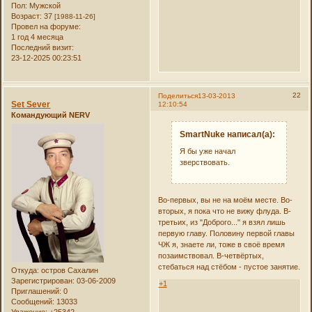
Пол:
Мужской
Возраст:
37
[1988-11-26]
Провел на форуме:
1 год 4 месяца
Последний визит:
23-12-2025 00:23:51
22
Поделиться
13-03-2013
Set Sever
12:10:54
Командующий NERV
SmartNuke написал(а):
Я бы уже начал
зверствовать.
Во-первых, вы не на моём месте. Во-
вторых, я пока что не вижу флуда. В-
третьих, из "Доброго..." я взял лишь
первую главу. Половину первой главы
ЧЖ я, знаете ли, тоже в своё время
позаимствовал. В-четвёртых,
стебаться над стёбом - пустое занятие.
Откуда:
остров Сахалин
Зарегистрирован
: 03-06-2009
+1
Приглашений:
0
Сообщений:
13033
Уважение:
+25342