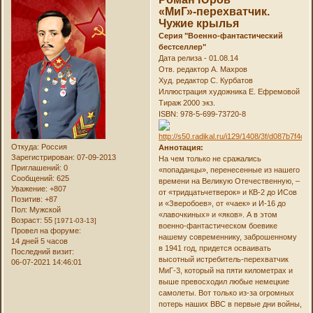
«МиГ»-перехватчик.
Чужие крылья
Серия "Военно-фантастический
бестселлер"
Дата релиза - 01.08.14
Отв. редактор А. Махров
Худ. редактор С. Курбатов
Иллюстрация художника Е. Ефремовой
Тираж 2000 экз.
ISBN: 978-5-699-73720-8
Откуда:
Россия
Аннотация:
Зарегистрирован
: 07-09-2013
На чем только не сражались
Приглашений:
0
«попаданцы», перенесенные из нашего
Сообщений:
625
времени на Великую Отечественную, –
Уважение:
+807
от «тридцатьчетверок» и КВ-2 до ИСов
Позитив:
+87
и «Зверобоев», от «чаек» и И-16 до
Пол:
Мужской
«лавочкиных» и «яков». А в этом
Возраст:
55
[1971-03-13]
военно-фантастическом боевике
Провел на форуме:
нашему современнику, заброшенному
14 дней 5 часов
в 1941 год, придется осваивать
Последний визит:
высотный истребитель-перехватчик
06-07-2021 14:46:01
МиГ-3, который на пяти километрах и
выше превосходил любые немецкие
самолеты. Вот только из-за огромных
потерь наших ВВС в первые дни войны,