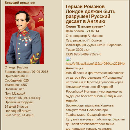
Ведущий редактор
Герман Романов
Лондон должен быть
разрушен! Русский
десант в Англию
Серия "В вихре времен"
Дата релиза - 21.07.14
Отв. редактор А. Махров
Худ. редактор П. Волков
Иллюстрация художника И. Варавина
Тираж 3100 экз.
ISBN 978-5-699-73577-8
Откуда:
Россия
Аннотация:
Зарегистрирован
: 07-09-2013
Новый военно-фантастический боевик
Приглашений:
0
от автора бестселлеров «"Попаданец"
Сообщений:
625
на троне» и «Переход Суворова через
Уважение:
+807
Гималаи»! Увенчанный Короной
Позитив:
+87
Российской Империи, «попаданец» из
Пол:
Мужской
будущего бросает вызов «Владычице
Возраст:
55
[1971-03-13]
морей».
Провел на форуме:
Броненосцы адмирала Ушакова
14 дней 5 часов
атакуют флот Нельсона при
Последний визит:
Трафальгаре. Осадный корпус
06-07-2021 14:46:01
Кутузова штурмует Гибралтар. Барклай
де Толли возглавляет восстание
шотландских горцев. Авангард