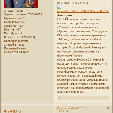
ISBN 978-5-699-73575-4
Откуда:
Россия
Зарегистрирован
: 07-09-2013
Аннотация:
Приглашений:
0
НОВЫЙ военно-фантастический
Сообщений:
625
боевик от автора бестселлеров
Уважение:
+807
«Самый младший лейтенант» и
Позитив:
+87
«Десант стоит насмерть». Спецгруппа
Пол:
Мужской
ГРУ заброшена из нашего времени в
Возраст:
55
[1971-03-13]
1944 год, чтобы помешать тайной
Провел на форуме:
нацистской организации изменить
14 дней 5 часов
историю Второй Мировой. Разведчики
Последний визит:
из будущего должны захватить во
06-07-2021 14:46:01
фронтовом Львове
оберштурмбанфюрера СС, который
руководит секретными операциями по
преображению реальности.
Российскому спецназу придется с
головой окунуться в кровавый омут
городских боев, где штурмовые группы
Красной Армии рубятся с немецкими
егерями и бандеровцами из эсэсовской
дивизии «Галичина»…
+4
3
Поделиться
19-06-2014
Great Editor
13:02:45