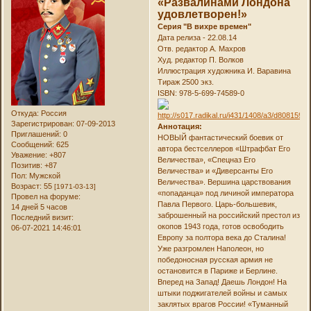
«Развалинами Лондона
удовлетворен!»
Серия "В вихре времен"
Дата релиза - 22.08.14
Отв. редактор А. Махров
Худ. редактор П. Волков
Иллюстрация художника И. Варавина
Тираж 2500 экз.
ISBN: 978-5-699-74589-0
Откуда:
Россия
Зарегистрирован
: 07-09-2013
Аннотация:
Приглашений:
0
НОВЫЙ фантастический боевик от
Сообщений:
625
автора бестселлеров «Штрафбат Его
Уважение:
+807
Величества», «Спецназ Его
Позитив:
+87
Величества» и «Диверсанты Его
Пол:
Мужской
Величества». Вершина царствования
Возраст:
55
[1971-03-13]
«попаданца» под личиной императора
Провел на форуме:
Павла Первого. Царь-большевик,
14 дней 5 часов
заброшенный на российский престол из
Последний визит:
окопов 1943 года, готов освободить
06-07-2021 14:46:01
Европу за полтора века до Сталина!
Уже разгромлен Наполеон, но
победоносная русская армия не
остановится в Париже и Берлине.
Вперед на Запад! Даешь Лондон! На
штыки поджигателей войны и самых
заклятых врагов России! «Туманный