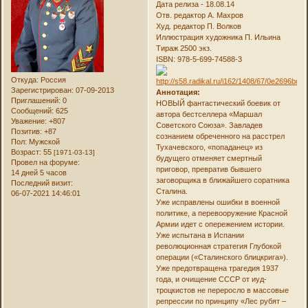
Дата релиза - 18.08.14
Отв. редактор А. Махров
Худ. редактор П. Волков
Иллюстрация художника П. Ильина
Тираж 2500 экз.
ISBN: 978-5-699-74588-3
Откуда:
Россия
Зарегистрирован
: 07-09-2013
Аннотация:
Приглашений:
0
НОВЫЙ фантастический боевик от
Сообщений:
625
автора бестселлера «Маршал
Уважение:
+807
Советского Союза». Завладев
Позитив:
+87
сознанием обреченного на расстрел
Пол:
Мужской
Тухачевского, «попаданец» из
Возраст:
55
[1971-03-13]
будущего отменяет смертный
Провел на форуме:
приговор, превратив бывшего
14 дней 5 часов
заговорщика в ближайшего соратника
Последний визит:
Сталина.
06-07-2021 14:46:01
Уже исправлены ошибки в военной
политике, а перевооружение Красной
Армии идет с опережением истории.
Уже испытана в Испании
революционная стратегия Глубокой
операции («Сталинского блицкрига»).
Уже предотвращена трагедия 1937
года, и очищение СССР от иуд-
троцкистов не переросло в массовые
репрессии по принципу «Лес рубят –