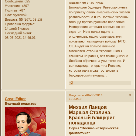
Сообщений:
625
глазами ее участника.
Уважение:
+807
Ближайшее будущее. Киевская хунта
Позитив:
+87
по приказу своих американских хозяев
Пол:
Мужской
развязывает на Юго-Востоке Украины
Возраст:
55
[1971-03-13]
геноцид против русского населения.
Провел на форуме:
Новороссия истекает кровью, но не
14 дней 5 часов
сдается. Не в силах одолеть
Последний визит:
ополченцев, нацистские каратели
06-07-2021 14:46:01
призывают на подмогу войска НАТО.
США идут на прямое военное
вмешательство на Украине. Силы
слишком не равны, без помощи извне
Донбасс обречен на уничтожение. И
вся надежда теперь – на Россию,
которая одна может остановить
бандеровский геноцид…
+2
5
Поделиться
06-08-2014
Great Editor
13:33:19
Ведущий редактор
Михаил Ланцов
Маршал Сталина.
Красный блицкриг
попаданца
Серия "Военно-историческая
фантастика"