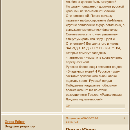
Альбион» должен быть разрушен!
Но царь-«попаданец» дорожит русской
кровью и не забыл опыт Великой
Отечественной. По его приказу
первыми на форсирование Ла-Манша
идут не павловские «чудо-богатыри», а
вынужденные союзники-французы.
Сомневаетесь, что «лягушатники»
станут умирать «за Веру, Царя и
Отечество»? Вот для этого и нужны
ЗАГРАДОТРЯДЫ ЕГО ВЕЛИЧЕСТВА,
которые помогут западным
«партнерам» «искупить кровью» вину
перед Россией!
Русские броненосцы отправят на дно
«Владычицу морей»! Русское «ура»
заставит британского льва навеки
поджать хвост! Русский солдат-
Победитель нацарапает обломком
вражеского штыка на стене
разрушенного Тауэра: «Развалинами
Лондона удовлетворен!»
+2
7
Поделиться
06-08-2014
Great Editor
13:47:03
Ведущий редактор
Роман Юров