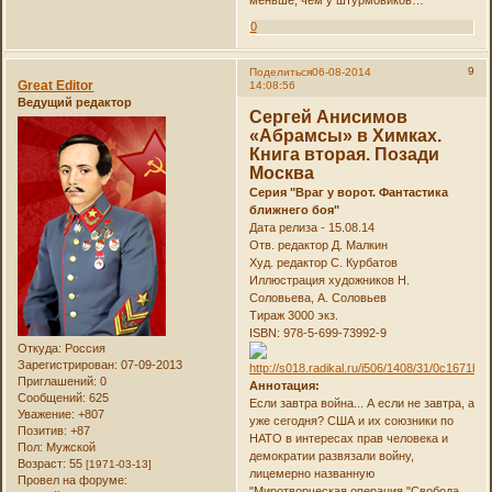
меньше, чем у штурмовиков…
0
9
Поделиться
06-08-2014
Great Editor
14:08:56
Ведущий редактор
Сергей Анисимов
«Абрамсы» в Химках.
Книга вторая. Позади
Москва
Серия "Враг у ворот. Фантастика
ближнего боя"
Дата релиза - 15.08.14
Отв. редактор Д. Малкин
Худ. редактор С. Курбатов
Иллюстрация художников Н.
Соловьева, А. Соловьев
Тираж 3000 экз.
ISBN: 978-5-699-73992-9
Откуда:
Россия
Зарегистрирован
: 07-09-2013
Приглашений:
0
Аннотация:
Сообщений:
625
Если завтра война... А если не завтра, а
Уважение:
+807
уже сегодня? США и их союзники по
Позитив:
+87
НАТО в интересах прав человека и
Пол:
Мужской
демократии развязали войну,
Возраст:
55
[1971-03-13]
лицемерно названную
Провел на форуме:
"Миротворческая операция "Свобода