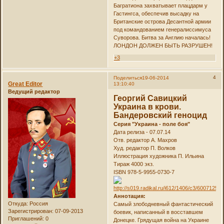
Багратиона захватывает плацдарм у
Гастингса, обеспечив высадку на
Британские острова Десантной армии
под командованием генералиссимуса
Суворова. Битва за Англию началась!
ЛОНДОН ДОЛЖЕН БЫТЬ РАЗРУШЕН!
+3
4
Поделиться
19-06-2014
Great Editor
13:10:40
Ведущий редактор
Георгий Савицкий
Украина в крови.
Бандеровский геноцид
Серия "Украина - поле боя"
Дата релиза - 07.07.14
Отв. редактор А. Махров
Худ. редактор П. Волков
Иллюстрация художника П. Ильина
Тираж 4000 экз.
ISBN 978-5-9955-0730-7
Аннотация:
Откуда:
Россия
Самый злободневный фантастический
Зарегистрирован
: 07-09-2013
боевик, написанный в восставшем
Приглашений:
0
Донецке. Грядущая война на Украине