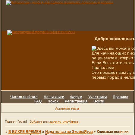
Добро пожаловать
Здесь вы можете о
Для начинающих писа
рецензентам, открыт 
Если Вы хотите стать
Правилами.
Это поможет вам луч
первых порах в нелов
Читальный зал
Наши книги
Форум
Участники
Правила
FAQ
Поиск
Регистрация
Войти
Активные темы
Привет, Гость!
Войдите
или
зарегистрируйтесь
.
»
В ВИХРЕ ВРЕМЕН
»
Издательство Эксмо/Яуза
»
Книжные новинки