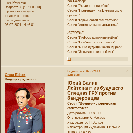
бестселлер"
Пол:
Мужской
Серия "Украина - поле боя"
Возраст:
55
[1971-03-13]
Серия "Претендент на Букеровскую
Провел на форуме:
премию"
14 дней 5 часов
Серия "Героическая фантастика"
Последний визит:
06-07-2021 14:46:01
Серия "Антинаучная фантастика"
ИСТОРИЯ:
Серия "Информационные войны"
Серия "Необъявленные войны"
Серия "Книга будущих командиров"
Серия "Энциклопедия победы"
+1
2
Поделиться
19-06-2014
Great Editor
12:51:25
Ведущий редактор
Юрий Валин
Лейтенант из будущего.
Спецназ ГРУ против
бандеровцев
Серия "Военно-историческая
фантастика"
Дата релиза - 17.07.14
Отв. редактор А. Махров
Худ. редактор П.Волков
Иллюстрация художника П.Ильина
Тираж 3000 экз.