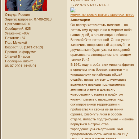
Тираж 5100 экз.
ISBN: 978-5-699-74866-2
Откуда:
Россия
Зарегистрирован
: 07-09-2013
Аннотация:
Приглашений:
0
Он всегда хотел стать пилотом – но
Сообщений:
625
летать ему суждено не в мирном небе
Уважение:
+807
наших дней, а в пылающих небесах
Позитив:
+87
Великой Отечественной. Он не успел
Пол:
Мужской
закончить современный аэроклуб – и
Возраст:
55
[1971-03-13]
доучиваться будет уже на передовой,
Провел на форуме:
сражаясь на легендарном «летающем
14 дней 5 часов
танке» Ил-2.
Последний визит:
В 1941 году «горбатые» жили на фронте
06-07-2021 14:46:01
в среднем пять боевых вылетов – и
«попаданцу» не избежать общей
судьбы: придется ему штурмовать
вражеские позиции под ураганным
зенитным огнем и драться с
«мессерами», гореть в подбитом
«иле», прыгать с парашютом над
оккупированной территорией и
пробиваться к своим из-за линии
фронта, хлебнуть лиха в особом
отделе, попасть под трибунал – и вновь
вернуться в строй, став
торпедоносцем-смертником, чья
продолжительность жизни была еще