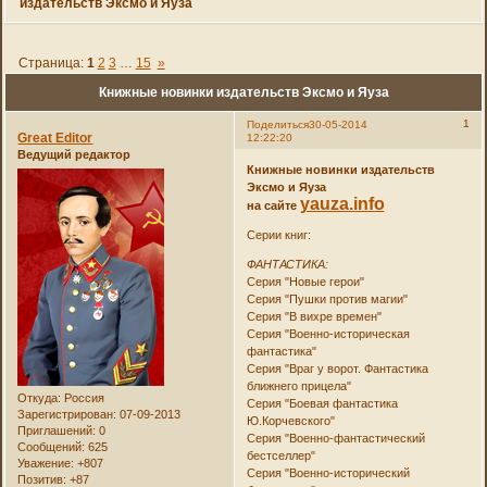
издательств Эксмо и Яуза
Страница:
1
2
3
…
15
»
Книжные новинки издательств Эксмо и Яуза
1
Поделиться
30-05-2014
Great Editor
12:22:20
Ведущий редактор
Книжные новинки издательств
Эксмо и Яуза
yauza.info
на сайте
Серии книг:
ФАНТАСТИКА:
Серия "Новые герои"
Серия "Пушки против магии"
Серия "В вихре времен"
Серия "Военно-историческая
фантастика"
Серия "Враг у ворот. Фантастика
ближнего прицела"
Откуда:
Россия
Серия "Боевая фантастика
Зарегистрирован
: 07-09-2013
Ю.Корчевского"
Приглашений:
0
Серия "Военно-фантастический
Сообщений:
625
бестселлер"
Уважение:
+807
Серия "Военно-исторический
Позитив:
+87