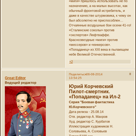
«миги» пришлось использовать не по
назначению, а на малых высотах, как
обычный фронтовой истребитель, и
даже в качестве штурмовика, к чему он
был абсолютно не приспособлен…
Отчаянные воздушные бои осени 41-го!
«Сталинские соколы» против
«экспертов» Люфтваффе.
Краснозвездные «миги» против
«мессеров» и «юнкерсов».
«Попаданец» из XXI века в пылающем
небе Великой Отечественной.
+2
8
Поделиться
06-08-2014
Great Editor
13:54:25
Ведущий редактор
Юрий Корчевский
Пилот-смертник.
«Попаданец» на Ил-2
Серия "Боевая фантастика
Ю.Корчевского"
Дата релиза - 25.08.14
Отв. редактор А. Махров
Худ. редактор С. Курбатов
Иллюстрация художников Н.
Соловьева, А. Соловьев