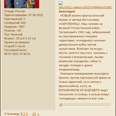
Откуда:
Россия
Аннотация:
Зарегистрирован
: 07-09-2013
НОВЫЙ военно-фантастический
Приглашений:
0
боевик от автора бестселлера
Сообщений:
625
«ОКРУЖЕНЕЦ». Наш человек на
Уважение:
+807
Великой Отечественной войне.
Позитив:
+87
Затерянный в 1941 году, заброшенный
Пол:
Мужской
на оккупированную немцами
Возраст:
55
[1971-03-13]
территорию, «попаданец» начинает
Провел на форуме:
диверсионную войну против
14 дней 5 часов
захватчиков. Взлетают на воздух
Последний визит:
мосты, катятся под откос эшелоны с
06-07-2021 14:46:01
техникой и боеприпасами, пылаю
вражеские аэродромы, гибнут в
засадах полицаи и целые
зондеркоманды.
Немецкое командование вынуждено
бросить против партизанской армии не
только карателей, но и снятые с
фронта войска, охоту за
ВЗРЫВНИКОМ ИЗ БУДУЩЕГО ведут
латышские эсэсовцы, и кольцо вокруг
«попаданца» сжимается всё туже…
+2
Страница:
1
2
3
…
15
»