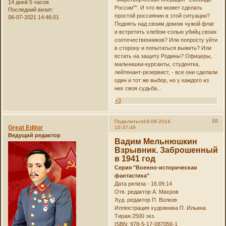
14 дней 5 часов
России"". И что же может сделать
Последний визит:
простой россиянин в этой ситуации?
06-07-2021 14:46:01
Поднять над своим домом чужой флаг
и встретить хлебом-солью убийц своих
соотечественников? Или попросту уйти
в сторону и попытаться выжить? Или
встать на защиту Родины? Офицеры,
мальчишки-курсанты, студентка,
лейтенант-резервист, - все они сделали
один и тот же выбор, но у каждого из
них своя судьба...
+3
10
Поделиться
18-08-2014
Great Editor
10:37:49
Ведущий редактор
Вадим Мельнюшкин
Взрывник. Заброшенный
в 1941 год
Серия "Военно-историческая
фантастика"
Дата релиза - 16.09.14
Отв. редактор А. Махров
Худ. редактор П. Волков
Иллюстрация художника П. Ильина
Тираж 2500 экз.
ISBN: 978-5-17-087056-1