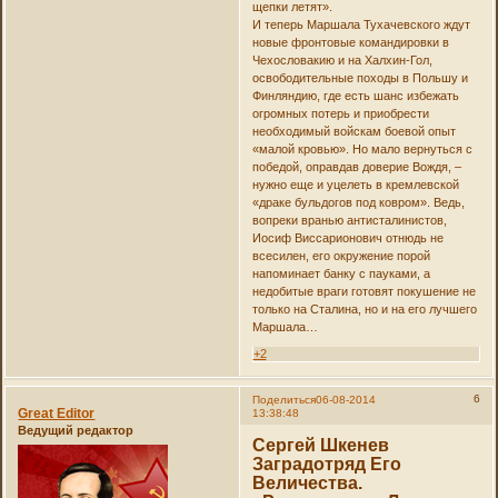
щепки летят».
И теперь Маршала Тухачевского ждут
новые фронтовые командировки в
Чехословакию и на Халхин-Гол,
освободительные походы в Польшу и
Финляндию, где есть шанс избежать
огромных потерь и приобрести
необходимый войскам боевой опыт
«малой кровью». Но мало вернуться с
победой, оправдав доверие Вождя, –
нужно еще и уцелеть в кремлевской
«драке бульдогов под ковром». Ведь,
вопреки вранью антисталинистов,
Иосиф Виссарионович отнюдь не
всесилен, его окружение порой
напоминает банку с пауками, а
недобитые враги готовят покушение не
только на Сталина, но и на его лучшего
Маршала…
+2
6
Поделиться
06-08-2014
Great Editor
13:38:48
Ведущий редактор
Сергей Шкенев
Заградотряд Его
Величества.