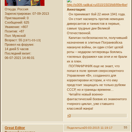
Откуда:
Россия
Аннотация:
Зарегистрирован
: 07-09-2013
Он принимает бой 22 июня 1941 года.
Приглашений:
0
Он стоит насмерть против немецких
Сообщений:
625
диверсантов и танкистов в первые,
Уважение:
+807
самые трудные дни Великой
Позитив:
+87
Отечественной.
Пол:
Мужской
Капитан госбезопасности, получивший
Возраст:
55
[1971-03-13]
назначение в элитные Погранвойска
Провел на форуме:
накануне войны, он один стóит целой
14 дней 5 часов
роты – недаром гитлеровцы боялись
Последний визит:
«зеленых фуражек» как огня и не брали
06-07-2021 14:46:01
их в плен.
ПОГРАНИЧНИК еще не знает, что
попал в поле зрения сверхсекретного
Управления «В», созданного для
корректировки истории, и что ему
предстоит защищать не только рубежи
СССР, но и границы времени…
Читайте новый военно-
фантастический боевик из знаменитого
«черного цикла», уже ставшего
классикой жанра!
+3
Great Editor
55
Поделиться
20-03-2015 11:19:17