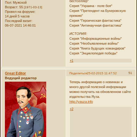
бестселлер"
Пол:
Мужской
Серия "Украина - поле боя"
Возраст:
55
[1971-03-13]
Серия "Претендент на Букеровскую
Провел на форуме:
премию"
14 дней 5 часов
Серия "Героическая фантастика"
Последний визит:
06-07-2021 14:46:01
Серия "Антинаучная фантастика"
ИСТОРИЯ:
Серия "Информационные войны"
Серия "Необъявленные войны"
Серия "Книга будущих командиров"
Серия "Энциклопедия победы"
+1
Great Editor
51
Поделиться
25-02-2015 11:47:52
Ведущий редактор
Теперь информацию о новинках и
много другой полезной информации
можно получить на обновленном сайте
издательства Яуза.
http://yauza.info
+2