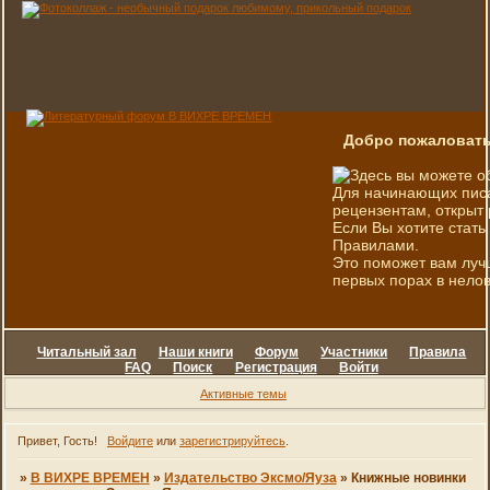
Добро пожаловать
Здесь вы можете о
Для начинающих писа
рецензентам, открыт 
Если Вы хотите стать
Правилами.
Это поможет вам луч
первых порах в нелов
Читальный зал
Наши книги
Форум
Участники
Правила
FAQ
Поиск
Регистрация
Войти
Активные темы
Привет, Гость!
Войдите
или
зарегистрируйтесь
.
»
В ВИХРЕ ВРЕМЕН
»
Издательство Эксмо/Яуза
»
Книжные новинки