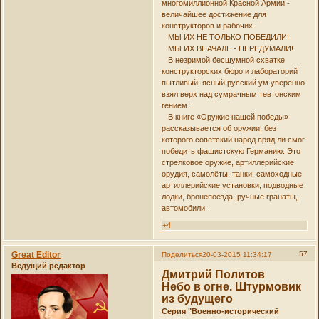
многомиллионной Красной Армии -
величайшее достижение для
конструкторов и рабочих.
МЫ ИХ НЕ ТОЛЬКО ПОБЕДИЛИ!
МЫ ИХ ВНАЧАЛЕ - ПЕРЕДУМАЛИ!
В незримой бесшумной схватке
конструкторских бюро и лабораторий
пытливый, ясный русский ум уверенно
взял верх над сумрачным тевтонским
гением...
В книге «Оружие нашей победы»
рассказывается об оружии, без
которого советский народ вряд ли смог
победить фашистскую Германию. Это
стрелковое оружие, артиллерийские
орудия, самолёты, танки, самоходные
артиллерийские установки, подводные
лодки, бронепоезда, ручные гранаты,
автомобили.
+4
Great Editor
57
Поделиться
20-03-2015 11:34:17
Ведущий редактор
Дмитрий Политов
Небо в огне. Штурмовик
из будущего
Серия "Военно-исторический