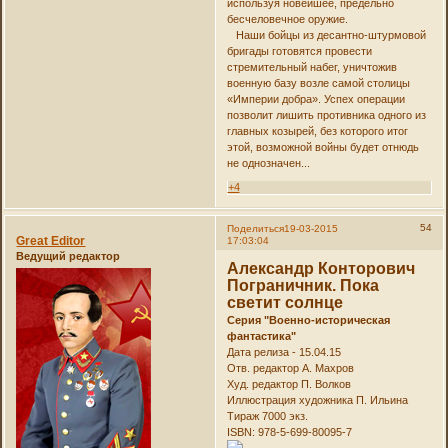
используя новейшее, предельно
бесчеловечное оружие.
Наши бойцы из десантно-штурмовой
бригады готовятся провести
стремительный набег, уничтожив
военную базу возле самой столицы
«Империи добра». Успех операции
позволит лишить противника одного из
главных козырей, без которого итог
этой, возможной войны будет отнюдь
не однозначен...
+4
54
Поделиться
19-03-2015
Great Editor
17:03:04
Ведущий редактор
Александр Конторович
Пограничник. Пока
светит солнце
Серия "Военно-историческая
фантастика"
Дата релиза - 15.04.15
Отв. редактор А. Махров
Худ. редактор П. Волков
Иллюстрация художника П. Ильина
Тираж 7000 экз.
ISBN: 978-5-699-80095-7