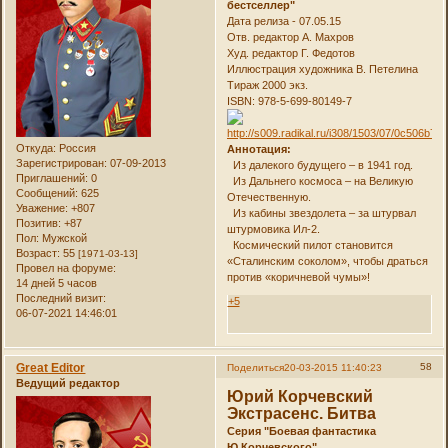
бестселлер"
Дата релиза - 07.05.15
Отв. редактор А. Махров
Худ. редактор Г. Федотов
Иллюстрация художника В. Петелина
Тираж 2000 экз.
ISBN: 978-5-699-80149-7
Откуда:
Россия
Аннотация:
Зарегистрирован
: 07-09-2013
Из далекого будущего – в 1941 год.
Приглашений:
0
Из Дальнего космоса – на Великую
Сообщений:
625
Отечественную.
Уважение:
+807
Из кабины звездолета – за штурвал
Позитив:
+87
штурмовика Ил-2.
Пол:
Мужской
Космический пилот становится
Возраст:
55
[1971-03-13]
«Сталинским соколом», чтобы драться
Провел на форуме:
против «коричневой чумы»!
14 дней 5 часов
Последний визит:
+5
06-07-2021 14:46:01
Great Editor
58
Поделиться
20-03-2015 11:40:23
Ведущий редактор
Юрий Корчевский
Экстрасенс. Битва
Серия "Боевая фантастика
Ю.Корчевского"