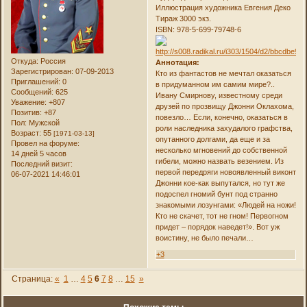
Иллюстрация художника Евгения Деко
Тираж 3000 экз.
ISBN: 978-5-699-79748-6
Откуда:
Россия
Аннотация:
Зарегистрирован
: 07-09-2013
Кто из фантастов не мечтал оказаться
Приглашений:
0
в придуманном им самим мире?..
Сообщений:
625
Ивану Смирнову, известному среди
Уважение:
+807
друзей по прозвищу Джонни Оклахома,
Позитив:
+87
повезло… Если, конечно, оказаться в
Пол:
Мужской
роли наследника захудалого графства,
Возраст:
55
[1971-03-13]
опутанного долгами, да еще и за
Провел на форуме:
несколько мгновений до собственной
14 дней 5 часов
гибели, можно назвать везением. Из
Последний визит:
первой передряги новоявленный виконт
06-07-2021 14:46:01
Джонни кое-как выпутался, но тут же
подоспел гномий бунт под странно
знакомыми лозунгами: «Людей на ножи!
Кто не скачет, тот не гном! Первогном
придет – порядок наведет!». Вот уж
воистину, не было печали…
+3
Страница:
«
1
…
4
5
6
7
8
…
15
»