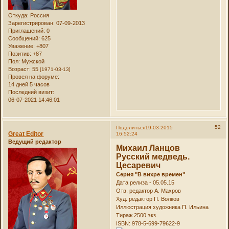
Откуда:
Россия
Зарегистрирован
: 07-09-2013
Приглашений:
0
Сообщений:
625
Уважение:
+807
Позитив:
+87
Пол:
Мужской
Возраст:
55
[1971-03-13]
Провел на форуме:
14 дней 5 часов
Последний визит:
06-07-2021 14:46:01
52
Поделиться
19-03-2015
Great Editor
16:52:24
Ведущий редактор
Михаил Ланцов
Русский медведь.
Цесаревич
Серия "В вихре времен"
Дата релиза - 05.05.15
Отв. редактор А. Махров
Худ. редактор П. Волков
Иллюстрация художника П. Ильина
Тираж 2500 экз.
ISBN: 978-5-699-79622-9