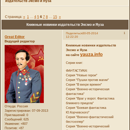
издательств Эксмо и Яуза
Страница:
«
1
…
4
5
6
7
8
…
15
»
Книжные новинки издательств Эксмо и Яуза
1
Поделиться
30-05-2014
Great Editor
12:22:20
Ведущий редактор
Книжные новинки издательств
Эксмо и Яуза
yauza.info
на сайте
Серии книг:
ФАНТАСТИКА:
Серия "Новые герои"
Серия "Пушки против магии"
Серия "В вихре времен"
Серия "Военно-историческая
фантастика"
Серия "Враг у ворот. Фантастика
ближнего прицела"
Откуда:
Россия
Серия "Боевая фантастика
Зарегистрирован
: 07-09-2013
Ю.Корчевского"
Приглашений:
0
Серия "Военно-фантастический
Сообщений:
625
бестселлер"
Уважение:
+807
Серия "Военно-исторический
Позитив:
+87