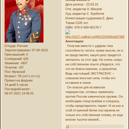
Дата релиза - 23.03.15
Отв. редактор А. Махров
Худ. редактор С. Курбатов
Иллюстрация художника Е. Деко
Тираж 2100 экз.
ISBN: 978-5-699-80178-7
Аннотация:
Откуда:
Россия
Получив вместе с ударом тока
Зарегистрирован
: 07-09-2013
способность читать чужие мысли, он и
Приглашений:
0
не представлял, какую цену придется
Сообщений:
625
заплатить за этот дар. Но очень скоро
Уважение:
+807
на собственном опыте убедился, что
Позитив:
+87
это не благословение, а проклятие.
Пол:
Мужской
Ведь настоящий ЭКСТРАСЕНС –
Возраст:
55
[1971-03-13]
слишком могучая сила, чтобы его
Провел на форуме:
оставили в покое.
14 дней 5 часов
Он опасен для исламских
Последний визит:
террористов, готовых применить
06-07-2021 14:46:01
против России химическое оружие. Он
необходим спецслужбам и спецназу,
чтобы предотвратить теракт. И на кон в
этой отчаянной битве поставлена не
только его собственная голова, но еще
многие тысячи жизней…
+1