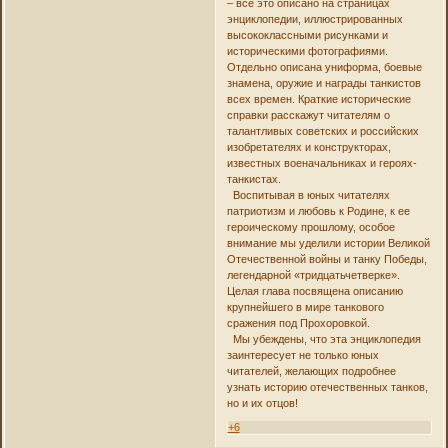
– все это описано на страницах
энциклопедии, иллюстрированных
высококлассными рисунками и
историческими фотографиями.
Отдельно описана униформа, боевые
знамена, оружие и награды танкистов
всех времен. Краткие исторические
справки расскажут читателям о
талантливых советских и российских
изобретателях и конструкторах,
известных военачальниках и героях-
танкистах.
Воспитывая в юных читателях
патриотизм и любовь к Родине, к ее
героическому прошлому, особое
внимание мы уделили истории Великой
Отечественной войны и танку Победы,
легендарной «тридцатьчетверке».
Целая глава посвящена описанию
крупнейшего в мире танкового
сражения под Прохоровкой.
Мы убеждены, что эта энциклопедия
заинтересует не только юных
читателей, желающих подробнее
узнать историю отечественных танков,
но и их отцов!
+6