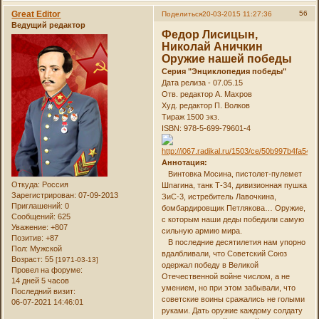
Great Editor
56
Поделиться
20-03-2015 11:27:36
Ведущий редактор
Федор Лисицын,
Николай Аничкин
Оружие нашей победы
Серия "Энциклопедия победы"
Дата релиза - 07.05.15
Отв. редактор А. Махров
Худ. редактор П. Волков
Тираж 1500 экз.
ISBN: 978-5-699-79601-4
Аннотация:
Винтовка Мосина, пистолет-пулемет
Откуда:
Россия
Шпагина, танк Т-34, дивизионная пушка
Зарегистрирован
: 07-09-2013
ЗиС-3, истребитель Лавочкина,
Приглашений:
0
бомбардировщик Петлякова… Оружие,
Сообщений:
625
с которым наши деды победили самую
Уважение:
+807
сильную армию мира.
Позитив:
+87
В последние десятилетия нам упорно
Пол:
Мужской
вдалбливали, что Советский Союз
Возраст:
55
[1971-03-13]
одержал победу в Великой
Провел на форуме:
Отечественной войне числом, а не
14 дней 5 часов
умением, но при этом забывали, что
Последний визит:
советские воины сражались не голыми
06-07-2021 14:46:01
руками. Дать оружие каждому солдату