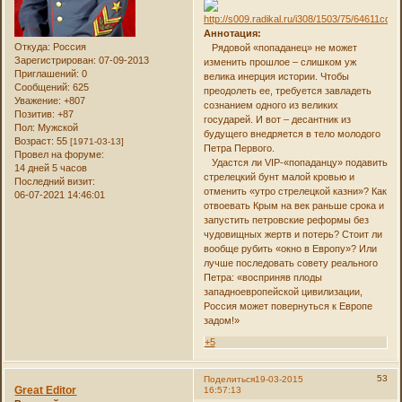
Аннотация:
Откуда:
Россия
Рядовой «попаданец» не может
Зарегистрирован
: 07-09-2013
изменить прошлое – слишком уж
Приглашений:
0
велика инерция истории. Чтобы
Сообщений:
625
преодолеть ее, требуется завладеть
Уважение:
+807
сознанием одного из великих
Позитив:
+87
государей. И вот – десантник из
Пол:
Мужской
будущего внедряется в тело молодого
Возраст:
55
[1971-03-13]
Петра Первого.
Провел на форуме:
Удастся ли VIP-«попаданцу» подавить
14 дней 5 часов
стрелецкий бунт малой кровью и
Последний визит:
отменить «утро стрелецкой казни»? Как
06-07-2021 14:46:01
отвоевать Крым на век раньше срока и
запустить петровские реформы без
чудовищных жертв и потерь? Стоит ли
вообще рубить «окно в Европу»? Или
лучше последовать совету реального
Петра: «восприняв плоды
западноевропейской цивилизации,
Россия может повернуться к Европе
задом!»
+5
53
Поделиться
19-03-2015
Great Editor
16:57:13