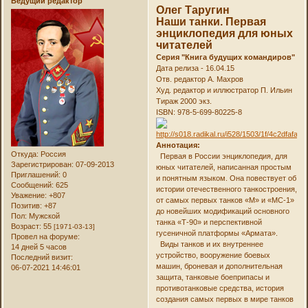
Ведущий редактор
Олег Таругин
Наши танки. Первая
энциклопедия для юных
читателей
Серия "Книга будущих командиров"
Дата релиза - 16.04.15
Отв. редактор А. Махров
Худ. редактор и иллюстратор П. Ильин
Тираж 2000 экз.
ISBN: 978-5-699-80225-8
Аннотация:
Откуда:
Россия
Первая в России энциклопедия, для
Зарегистрирован
: 07-09-2013
юных читателей, написанная простым
Приглашений:
0
и понятным языком. Она повествует об
Сообщений:
625
истории отечественного танкостроения,
Уважение:
+807
от самых первых танков «М» и «МС-1»
Позитив:
+87
до новейших модификаций основного
Пол:
Мужской
танка «Т-90» и перспективной
Возраст:
55
[1971-03-13]
гусеничной платформы «Армата».
Провел на форуме:
Виды танков и их внутреннее
14 дней 5 часов
устройство, вооружение боевых
Последний визит:
машин, броневая и дополнительная
06-07-2021 14:46:01
защита, танковые боеприпасы и
противотанковые средства, история
создания самых первых в мире танков