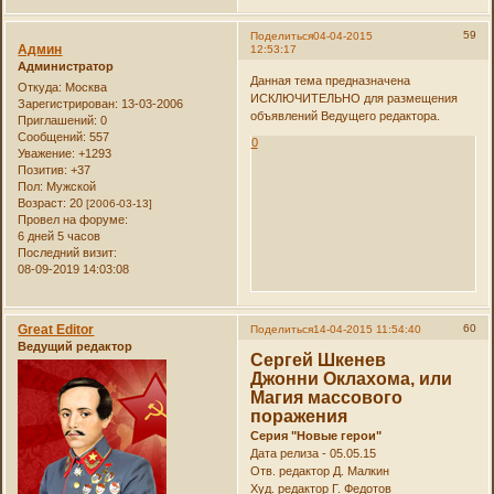
59
Поделиться
04-04-2015
Админ
12:53:17
Администратор
Данная тема предназначена
Откуда:
Москва
ИСКЛЮЧИТЕЛЬНО для размещения
Зарегистрирован
: 13-03-2006
объявлений Ведущего редактора.
Приглашений:
0
Сообщений:
557
0
Уважение:
+1293
Позитив:
+37
Пол:
Мужской
Возраст:
20
[2006-03-13]
Провел на форуме:
6 дней 5 часов
Последний визит:
08-09-2019 14:03:08
Great Editor
60
Поделиться
14-04-2015 11:54:40
Ведущий редактор
Сергей Шкенев
Джонни Оклахома, или
Магия массового
поражения
Серия "Новые герои"
Дата релиза - 05.05.15
Отв. редактор Д. Малкин
Худ. редактор Г. Федотов