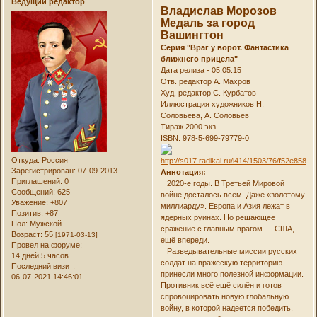
Ведущий редактор
Владислав Морозов
Медаль за город
Вашингтон
Серия "Враг у ворот. Фантастика
ближнего прицела"
Дата релиза - 05.05.15
Отв. редактор А. Махров
Худ. редактор С. Курбатов
Иллюстрация художников Н.
Соловьева, А. Соловьев
Тираж 2000 экз.
ISBN: 978-5-699-79779-0
Откуда:
Россия
Зарегистрирован
: 07-09-2013
Аннотация:
Приглашений:
0
2020-е годы. В Третьей Мировой
Сообщений:
625
войне досталось всем. Даже «золотому
Уважение:
+807
миллиарду». Европа и Азия лежат в
Позитив:
+87
ядерных руинах. Но решающее
Пол:
Мужской
сражение с главным врагом — США,
Возраст:
55
[1971-03-13]
ещё впереди.
Провел на форуме:
Разведывательные миссии русских
14 дней 5 часов
солдат на вражескую территорию
Последний визит:
принесли много полезной информации.
06-07-2021 14:46:01
Противник всё ещё силён и готов
спровоцировать новую глобальную
войну, в которой надеется победить,