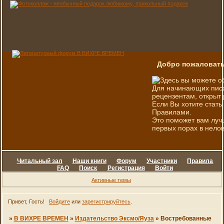
Добро пожаловать
Здесь вы можете о
Для начинающих писа
рецензентам, открыт 
Если Вы хотите стать
Правилами.
Это поможет вам луч
первых порах в нелов
Читальный зал
Наши книги
Форум
Участники
Правила
FAQ
Поиск
Регистрация
Войти
Активные темы
Привет, Гость!
Войдите
или
зарегистрируйтесь
.
»
В ВИХРЕ ВРЕМЕН
»
Издательство Эксмо/Яуза
»
Востребованные