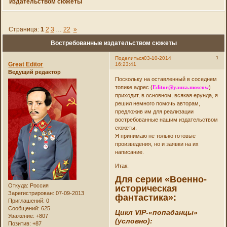
издательством сюжеты
Страница:
1
2
3
…
22
»
Востребованные издательством сюжеты
1
Поделиться
03-10-2014
Great Editor
16:23:41
Ведущий редактор
Поскольку на оставленный в соседнем
топике адрес (
Editor@yauza.moscow
)
приходит, в основном, всякая ерунда, я
решил немного помочь авторам,
предложив им для реализации
востребованные нашим издательством
сюжеты.
Я принимаю не только готовые
произведения, но и заявки на их
написание.
Итак:
Для серии «Военно-
Откуда:
Россия
историческая
Зарегистрирован
: 07-09-2013
фантастика»:
Приглашений:
0
Сообщений:
625
Цикл VIP-«попаданцы»
Уважение:
+807
(условно):
Позитив:
+87