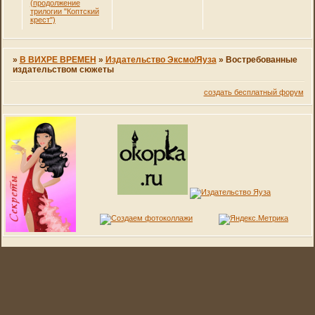
(продолжение
трилогии "Коптский
крест")
»
В ВИХРЕ ВРЕМЕН
»
Издательство Эксмо/Яуза
»
Востребованные
издательством сюжеты
создать бесплатный форум