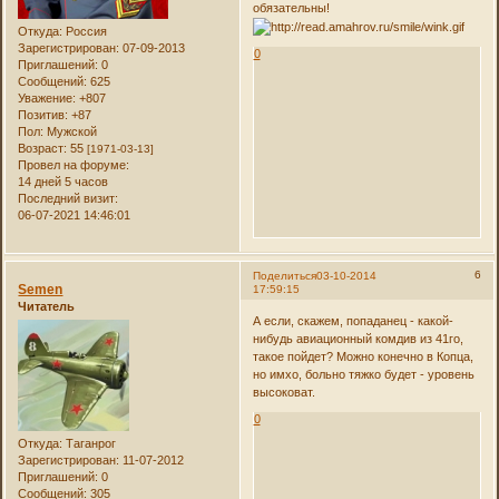
обязательны!
Откуда:
Россия
Зарегистрирован
: 07-09-2013
0
Приглашений:
0
Сообщений:
625
Уважение:
+807
Позитив:
+87
Пол:
Мужской
Возраст:
55
[1971-03-13]
Провел на форуме:
14 дней 5 часов
Последний визит:
06-07-2021 14:46:01
6
Поделиться
03-10-2014
Semen
17:59:15
Читатель
А если, скажем, попаданец - какой-
нибудь авиационный комдив из 41го,
такое пойдет? Можно конечно в Копца,
но имхо, больно тяжко будет - уровень
высоковат.
0
Откуда:
Таганрог
Зарегистрирован
: 11-07-2012
Приглашений:
0
Сообщений:
305