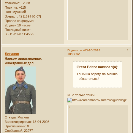
Уважение:
+2938
Позитив:
+115
Пол:
Мужской
Возраст:
42
[1984-05-07]
Провел на форуме:
20 дней 19 часов
Последний визит:
30-11-2020 11:45:25
7
Поделиться
03-10-2014
Логинов
18:07:52
Нарком авиатанковых
иностранных дел
Great Editor написал(а):
Танки на берегу Ла-Манша
- обязательны!
И не только танки!
0
Откуда:
Москва
Зарегистрирован
: 18-04-2008
Приглашений:
0
Сообщений:
22977