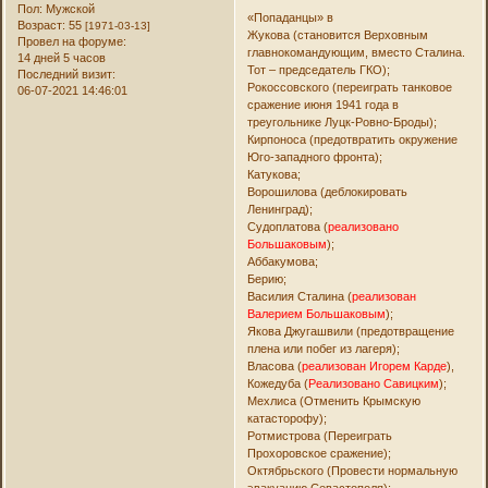
Пол:
Мужской
«Попаданцы» в
Возраст:
55
[1971-03-13]
Жукова (становится Верховным
Провел на форуме:
главнокомандующим, вместо Сталина.
14 дней 5 часов
Тот – председатель ГКО);
Последний визит:
Рокоссовского (переиграть танковое
06-07-2021 14:46:01
сражение июня 1941 года в
треугольнике Луцк-Ровно-Броды);
Кирпоноса (предотвратить окружение
Юго-западного фронта);
Катукова;
Ворошилова (деблокировать
Ленинград);
Судоплатова (
реализовано
Большаковым
);
Аббакумова;
Берию;
Василия Сталина (
реализован
Валерием Большаковым
);
Якова Джугашвили (предотвращение
плена или побег из лагеря);
Власова (
реализован Игорем Карде
),
Кожедуба (
Реализовано Савицким
);
Мехлиса (Отменить Крымскую
катасторофу);
Ротмистрова (Переиграть
Прохоровское сражение);
Октябрьского (Провести нормальную
эвакуацию Севастополя);