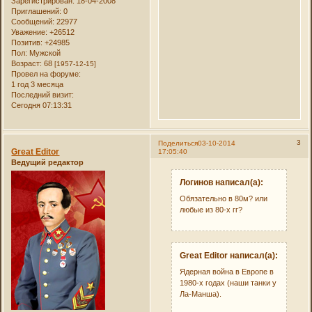
Зарегистрирован
: 18-04-2008
Приглашений:
0
Сообщений:
22977
Уважение:
+26512
Позитив:
+24985
Пол:
Мужской
Возраст:
68
[1957-12-15]
Провел на форуме:
1 год 3 месяца
Последний визит:
Сегодня 07:13:31
3
Поделиться
03-10-2014
Great Editor
17:05:40
Ведущий редактор
Логинов написал(а):
Обязательно в 80м? или
любые из 80-х гг?
Great Editor написал(а):
Ядерная война в Европе в
1980-х годах (наши танки у
Ла-Манша).