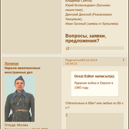
Владимир Святой,
Юрий Всеволодович (Батыево
нашествие),
Дмитрий Донской (Реализовано
Ланцовым),
Иван Грозный (заявка от Ерпылева)
Вопросы, заявки,
предложения?
+3
2
Поделиться
03-10-2014
Логинов
16:34:21
Нарком авиатанковых
иностранных дел
Great Editor написал(а):
Ядерная война в Европе в
1980 году.
Обязательно в 80м? или любые из 80-х
гг?
0
Откуда:
Москва