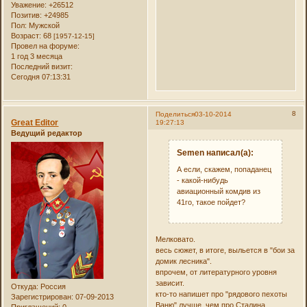
Уважение:
+26512
Позитив:
+24985
Пол:
Мужской
Возраст:
68
[1957-12-15]
Провел на форуме:
1 год 3 месяца
Последний визит:
Сегодня 07:13:31
8
Поделиться
03-10-2014
Great Editor
19:27:13
Ведущий редактор
Semen написал(а):
А если, скажем, попаданец
- какой-нибудь
авиационный комдив из
41го, такое пойдет?
Мелковато.
весь сюжет, в итоге, выльется в "бои за
домик лесника".
впрочем, от литературного уровня
зависит.
Откуда:
Россия
кто-то напишет про "рядового пехоты
Зарегистрирован
: 07-09-2013
Ваню" лучше, чем про Сталина.
Приглашений:
0