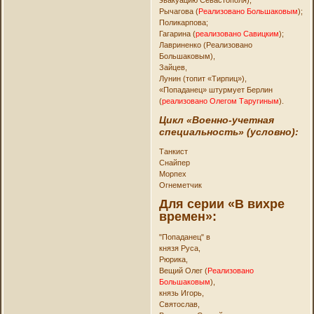
Рычагова (
Реализовано Большаковым
);
Поликарпова;
Гагарина (
реализовано Савицким
);
Лавриненко (Реализовано
Большаковым),
Зайцев,
Лунин (топит «Тирпиц»),
«Попаданец» штурмует Берлин
(
реализовано Олегом Таругиным
).
Цикл «Военно-учетная
специальность» (условно):
Танкист
Снайпер
Морпех
Огнеметчик
Для серии «В вихре
времен»:
"Попаданец" в
князя Руса,
Рюрика,
Вещий Олег (
Реализовано
Большаковым
),
князь Игорь,
Святослав,