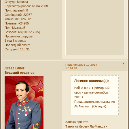
Откуда:
Москва
Зарегистрирован
: 18-04-2008
Приглашений:
0
Сообщений:
22977
Уважение:
+26512
Позитив:
+24985
Пол:
Мужской
Возраст:
68
[1957-12-15]
Провел на форуме:
1 год 3 месяца
Последний визит:
Сегодня 07:13:31
5
Поделиться
03-10-2014
Great Editor
17:44:01
Ведущий редактор
Логинов написал(а):
Война 80-х. Примерный
срок - август-сентябрь
2015 г.
Предварительное название
Ab Nucleum (От ядра)
Заявка принята.
Танки на берегу Ла-Манша -