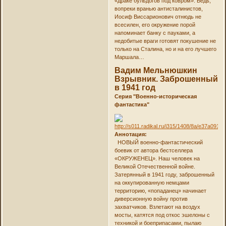
«драке бульдогов под ковром». Ведь,
вопреки вранью антисталинистов,
Иосиф Виссарионович отнюдь не
всесилен, его окружение порой
напоминает банку с пауками, а
недобитые враги готовят покушение не
только на Сталина, но и на его лучшего
Маршала…
Вадим Мельнюшкин
Взрывник. Заброшенный
в 1941 год
Серия "Военно-историческая
фантастика"
Аннотация:
НОВЫЙ военно-фантастический
боевик от автора бестселлера
«ОКРУЖЕНЕЦ». Наш человек на
Великой Отечественной войне.
Затерянный в 1941 году, заброшенный
на оккупированную немцами
территорию, «попаданец» начинает
диверсионную войну против
захватчиков. Взлетают на воздух
мосты, катятся под откос эшелоны с
техникой и боеприпасами, пылаю