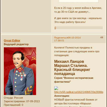
Если в 20 году у меня война в Арктике,
то до 30-го США не доживут...
И две книги за три месяца - нереально.
Это надо работу бросать!
0
48
Поделиться
06-10-2014
Great Editor
17:39:01
Ведущий редактор
Коллеги! Полностью проданы в
считанные дни следующие книги про
попаданцев:
Михаил Ланцов
Маршал Сталина.
Красный блицкриг
попаданца
Серия "Военно-историческая
фантастика"
Аннотация:
Откуда:
Россия
НОВЫЙ фантастический боевик от
Зарегистрирован
: 07-09-2013
автора бестселлера «Маршал
Приглашений:
0