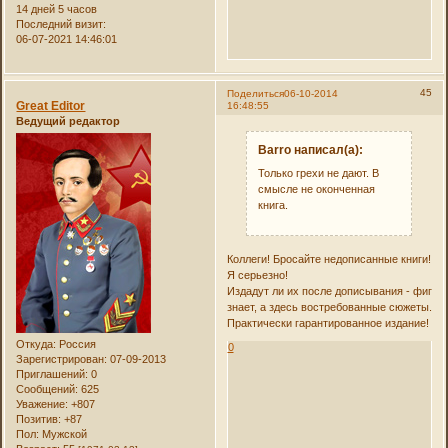
14 дней 5 часов
Последний визит:
06-07-2021 14:46:01
45
Поделиться
06-10-2014
Great Editor
16:48:55
Ведущий редактор
Barro написал(а):
Только грехи не дают. В
смысле не оконченная
книга.
Коллеги! Бросайте недописанные книги!
Я серьезно!
Издадут ли их после дописывания - фиг
знает, а здесь востребованные сюжеты.
Практически гарантированное издание!
Откуда:
Россия
0
Зарегистрирован
: 07-09-2013
Приглашений:
0
Сообщений:
625
Уважение:
+807
Позитив:
+87
Пол:
Мужской