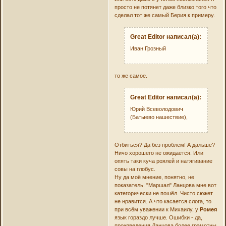
просто не потянет даже близко того что
сделал тот же самый Берия к примеру.
Great Editor написал(а):
Иван Грозный
то же самое.
Great Editor написал(а):
Юрий Всеволодович
(Батыево нашествие),
Отбиться? Да без проблем! А дальше?
Ничо хорошего не ожидается. Или
опять таки куча роялей и натягивание
совы на глобус.
Ну да моё мнение, понятно, не
показатель. "Маршал" Ланцова мне вот
категорически не пошёл. Чисто сюжет
не нравится. А что касается слога, то
при всём уважении к Михаилу, у
Ромея
язык гораздо лучше. Ошибки - да,
произведения Ланцова более грамотны.