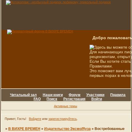
Добро пожаловать
Здесь вы можете о
Для начинающих писа
рецензентам, открыт 
Если Вы хотите стать
Правилами.
Это поможет вам луч
первых порах в нелов
Читальный зал
Наши книги
Форум
Участники
Правила
FAQ
Поиск
Регистрация
Войти
Активные темы
Привет, Гость!
Войдите
или
зарегистрируйтесь
.
»
В ВИХРЕ ВРЕМЕН
»
Издательство Эксмо/Яуза
»
Востребованные