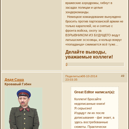
вражеские аэродромы, гибнут в
засадах полицаи и целые
зондеркоманды.
Немецкое командование вынуждено
бросить против партизанской армии не
только карателей, но и снятые с
фронта войска, охоту за
ВЗРЫВНИКОМ ИЗ БУДУЩЕГО ведут
латышские эсэсовцы, и кольцо вокруг
«попаданца» сжимается всё туже…
Делайте выводы,
уважаемые коллеги!
0
49
Поделиться
06-10-2014
Дядя Саша
23:03:35
Кровавый Гэбин
Great Editor написал(а):
Коллеги! Бросайте
недописанные книги!
Я серьезно!
Издадут ли их после
дописывания - фиг знает, а
здесь востребованные
сюжеты. Практически