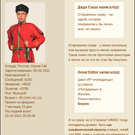
Дядя Саша написал(а):
Откровенно скажу - ни
одной, которая
понравилась бы лично
мне, не нашел.
Откровенно скажу - у меня несколько
тем вызвали просто явное неприятие.
Такие книги после прочтения аннотации
я лично ни за что не стал бы покупать.
Откуда:
Россия, Орлов Гай
Зарегистрирован
: 05-03-2011
Great Editor написал(а):
Приглашений:
0
Сообщений:
5193
Цикл VIP-«попаданцы»
Уважение:
+4815
(условно)
Позитив:
+5706
«Попаданцы» в
Пол:
Мужской
Жукова,
Возраст:
45
[1981-02-12]
Рокоссовского,
Провел на форуме:
Берию
7 месяцев 23 дня
Последний визит:
23-10-2021 20:26:06
А чо сразу не в Сталина? ИМХО тогда
попаданец должен быть
как
симфонический оркестр
уникум, гений
или 99% даже с учётом послезнания гг