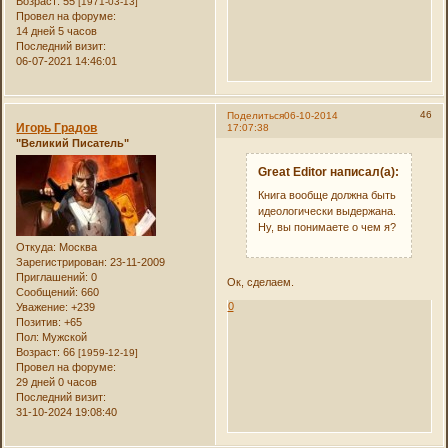
Возраст:
55
[1971-03-13]
Провел на форуме:
14 дней 5 часов
Последний визит:
06-07-2021 14:46:01
46
Поделиться
06-10-2014
Игорь Градов
17:07:38
"Великий Писатель"
Great Editor написал(а):
Книга вообще должна быть
идеологически выдержана.
Ну, вы понимаете о чем я?
Откуда:
Москва
Зарегистрирован
: 23-11-2009
Приглашений:
0
Ок, сделаем.
Сообщений:
660
0
Уважение:
+239
Позитив:
+65
Пол:
Мужской
Возраст:
66
[1959-12-19]
Провел на форуме:
29 дней 0 часов
Последний визит:
31-10-2024 19:08:40