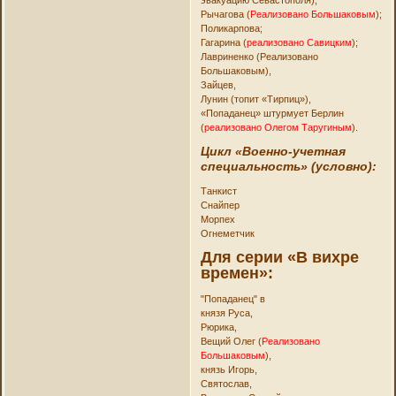
Рычагова (
Реализовано Большаковым
);
Поликарпова;
Гагарина (
реализовано Савицким
);
Лавриненко (Реализовано
Большаковым),
Зайцев,
Лунин (топит «Тирпиц»),
«Попаданец» штурмует Берлин
(
реализовано Олегом Таругиным
).
Цикл «Военно-учетная
специальность» (условно):
Танкист
Снайпер
Морпех
Огнеметчик
Для серии «В вихре
времен»:
"Попаданец" в
князя Руса,
Рюрика,
Вещий Олег (
Реализовано
Большаковым
),
князь Игорь,
Святослав,