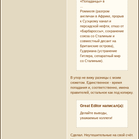
«Попаданцы» в
...
Роммеля (разгром
англичан в Африке, прорыв
к Суэцкому канал и
персидской нефти, отказ от
«Барбароссы», сохранение
союза со Сталиным и
совместный десант на
Британские острова),
Гудериана (устранение
Гитлера, сепаратный мир
со Сталиным).
В упор не вижу разницы с моим
сюжетом. Единственное - время
попадания и, соответственно, имена
правителей, остальное как под копирку.
Great Editor написал(а):
Делайте выводы,
уважаемые коллеги!
Сделал. Неутешительные на свой счёт.