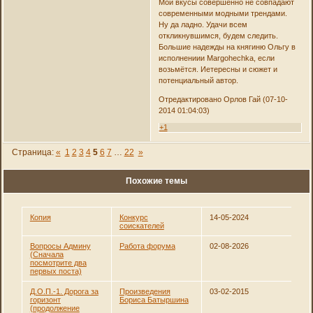
Мои вкусы совершенно не совпадают
современными модными трендами.
Ну да ладно. Удачи всем
откликнувшимся, будем следить.
Большие надежды на княгиню Ольгу в
исполнениии Margohechka, если
возьмётся. Иетересны и сюжет и
потенциальный автор.
Отредактировано Орлов Гай (07-10-
2014 01:04:03)
+1
Страница:
«
1
2
3
4
5
6
7
…
22
»
Похожие темы
Копия
Конкурс
14-05-2024
соискателей
Вопросы Админу
Работа форума
02-08-2026
(Сначала
посмотрите два
первых поста)
Д.О.П.-1. Дорога за
Произведения
03-02-2015
горизонт
Бориса Батыршина
(продолжение