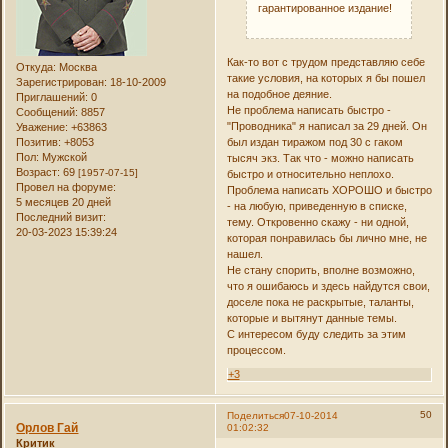
гарантированное издание!
Как-то вот с трудом представляю себе
Откуда:
Москва
такие условия, на которых я бы пошел
Зарегистрирован
: 18-10-2009
на подобное деяние.
Приглашений:
0
Не проблема написать быстро -
Сообщений:
8857
"Проводника" я написал за 29 дней. Он
Уважение:
+63863
Позитив:
+8053
был издан тиражом под 30 с гаком
Пол:
Мужской
тысяч экз. Так что - можно написать
Возраст:
69
[1957-07-15]
быстро и относительно неплохо.
Провел на форуме:
Проблема написать ХОРОШО и быстро
5 месяцев 20 дней
- на любую, приведенную в списке,
Последний визит:
тему. Откровенно скажу - ни одной,
20-03-2023 15:39:24
которая понравилась бы лично мне, не
нашел.
Не стану спорить, вполне возможно,
что я ошибаюсь и здесь найдутся свои,
доселе пока не раскрытые, таланты,
которые и вытянут данные темы.
С интересом буду следить за этим
процессом.
+3
50
Поделиться
07-10-2014
Орлов Гай
01:02:32
Критик