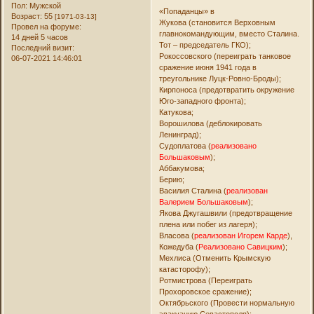
Пол:
Мужской
«Попаданцы» в
Возраст:
55
[1971-03-13]
Жукова (становится Верховным
Провел на форуме:
главнокомандующим, вместо Сталина.
14 дней 5 часов
Тот – председатель ГКО);
Последний визит:
Рокоссовского (переиграть танковое
06-07-2021 14:46:01
сражение июня 1941 года в
треугольнике Луцк-Ровно-Броды);
Кирпоноса (предотвратить окружение
Юго-западного фронта);
Катукова;
Ворошилова (деблокировать
Ленинград);
Судоплатова (
реализовано
Большаковым
);
Аббакумова;
Берию;
Василия Сталина (
реализован
Валерием Большаковым
);
Якова Джугашвили (предотвращение
плена или побег из лагеря);
Власова (
реализован Игорем Карде
),
Кожедуба (
Реализовано Савицким
);
Мехлиса (Отменить Крымскую
катасторофу);
Ротмистрова (Переиграть
Прохоровское сражение);
Октябрьского (Провести нормальную
эвакуацию Севастополя);