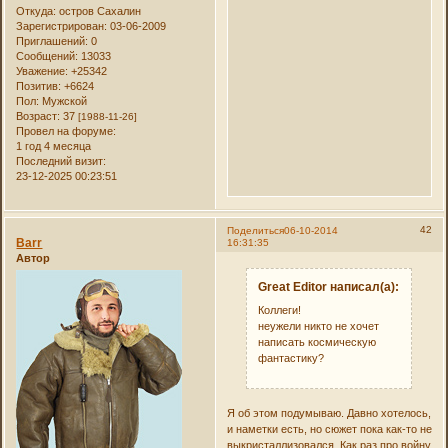
Откуда:
остров Сахалин
Зарегистрирован
: 03-06-2009
Приглашений:
0
Сообщений:
13033
Уважение:
+25342
Позитив:
+6624
Пол:
Мужской
Возраст:
37
[1988-11-26]
Провел на форуме:
1 год 4 месяца
Последний визит:
23-12-2025 00:23:51
42
Поделиться
06-10-2014
Barr
16:31:35
Автор
Great Editor написал(а):
Коллеги!
неужели никто не хочет
написать космическую
фантастику?
Я об этом подумываю. Давно хотелось,
и наметки есть, но сюжет пока как-то не
выкристаллизовался. Как раз про войну