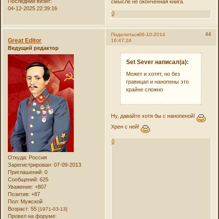
Последний визит:
смысле не оконченная книга.
04-12-2025 22:39:16
0
44
Поделиться
06-10-2014
Great Editor
16:47:24
Ведущий редактор
Set Sever написал(а):
Может и хотят, но без
гравицап и нанопены это
крайне сложно
Ну, давайте хотя бы с нанопеной!
Хрен с ней!
0
Откуда:
Россия
Зарегистрирован
: 07-09-2013
Приглашений:
0
Сообщений:
625
Уважение:
+807
Позитив:
+87
Пол:
Мужской
Возраст:
55
[1971-03-13]
Провел на форуме: