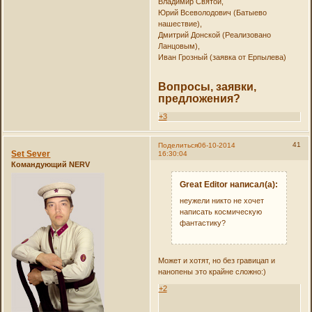
Владимир Святой,
Юрий Всеволодович (Батыево
нашествие),
Дмитрий Донской (Реализовано
Ланцовым),
Иван Грозный (заявка от Ерпылева)
Вопросы, заявки,
предложения?
+3
41
Поделиться
06-10-2014
Set Sever
16:30:04
Командующий NERV
Great Editor написал(а):
неужели никто не хочет
написать космическую
фантастику?
Может и хотят, но без гравицап и
нанопены это крайне сложно:)
+2