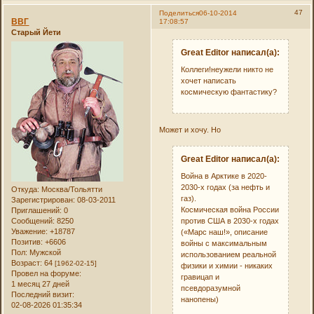
47
Поделиться
06-10-2014
ВВГ
17:08:57
Старый Йети
Great Editor написал(а):
Коллеги!неужели никто не
хочет написать
космическую фантастику?
Может и хочу. Но
Great Editor написал(а):
Война в Арктике в 2020-
2030-х годах (за нефть и
Откуда:
Москва/Тольятти
газ).
Зарегистрирован
: 08-03-2011
Космическая война России
Приглашений:
0
Сообщений:
8250
против США в 2030-х годах
Уважение:
+18787
(«Марс наш!», описание
Позитив:
+6606
войны с максимальным
Пол:
Мужской
использованием реальной
Возраст:
64
[1962-02-15]
физики и химии - никаких
Провел на форуме:
гравицап и
1 месяц 27 дней
псевдоразумной
Последний визит:
нанопены)
02-08-2026 01:35:34