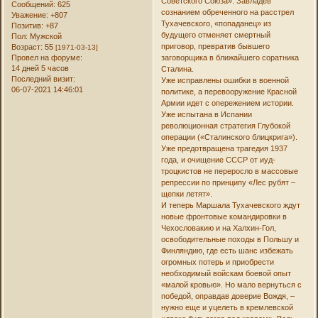
Советского Союза». Завладев
Сообщений:
625
сознанием обреченного на расстрел
Уважение:
+807
Тухачевского, «попаданец» из
Позитив:
+87
будущего отменяет смертный
Пол:
Мужской
приговор, превратив бывшего
Возраст:
55
[1971-03-13]
Провел на форуме:
заговорщика в ближайшего соратника
14 дней 5 часов
Сталина.
Последний визит:
Уже исправлены ошибки в военной
06-07-2021 14:46:01
политике, а перевооружение Красной
Армии идет с опережением истории.
Уже испытана в Испании
революционная стратегия Глубокой
операции («Сталинского блицкрига»).
Уже предотвращена трагедия 1937
года, и очищение СССР от иуд-
троцкистов не переросло в массовые
репрессии по принципу «Лес рубят –
щепки летят».
И теперь Маршала Тухачевского ждут
новые фронтовые командировки в
Чехословакию и на Халхин-Гол,
освободительные походы в Польшу и
Финляндию, где есть шанс избежать
огромных потерь и приобрести
необходимый войскам боевой опыт
«малой кровью». Но мало вернуться с
победой, оправдав доверие Вождя, –
нужно еще и уцелеть в кремлевской