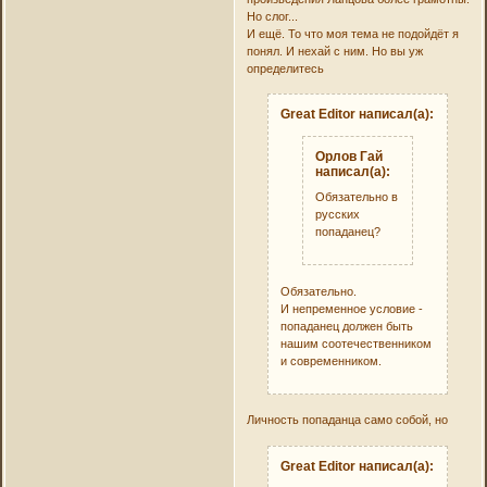
Но слог...
И ещё. То что моя тема не подойдёт я
понял. И нехай с ним. Но вы уж
определитесь
Great Editor написал(а):
Орлов Гай
написал(а):
Обязательно в
русских
попаданец?
Обязательно.
И непременное условие -
попаданец должен быть
нашим соотечественником
и современником.
Личность попаданца само собой, но
Great Editor написал(а):