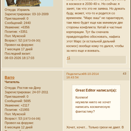
в космосе в 2030-40-х. Но сейчас я
занят, так что это не заявка. Но думать
Откуда:
Израиль
буду, может, что-то и родится со
Зарегистрирован
: 03-10-2009
временем. "Марс ваш" не гарантирую,
Приглашений:
0
там явно будет еще как минимум две
Сообщений:
2440
стороны конфликта: Китай и частные
Уважение:
+6356
Позитив:
+3351
корпорации. Тут бы сначала
Пол:
Мужской
правдоподобно обосновать, нафига
Возраст:
52
[1973-09-30]
этот Марс (и остальной дальний
Провел на форуме:
космос) вообще кому-то дался, чтобы
7 месяцев 17 дней
за него еще и воевать.
Последний визит:
+1
08-03-2026 18:17:03
43
Поделиться
06-10-2014
Barro
16:43:54
Читатель
Откуда:
Ростов-на-Дону
Great Editor написал(а):
Зарегистрирован
: 24-07-2011
Приглашений:
0
Коллеги!
Сообщений:
5695
неужели никто не хочет
Уважение:
+2117
написать космическую
Позитив:
+21955
фантастику?
Пол:
Мужской
Возраст:
53
[1973-04-08]
Провел на форуме:
6 месяцев 12 дней
Хочет, хочет... Только грехи не дают. В