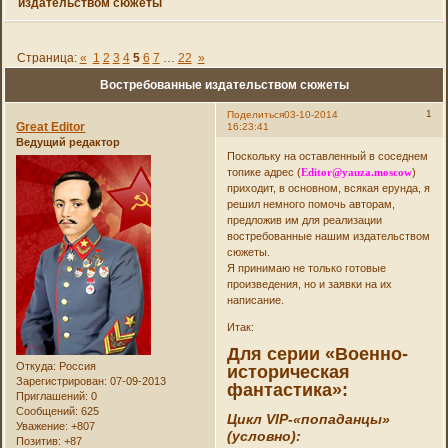
издательством сюжеты
Страница:
«
1
2
3
4
5
6
7
…
22
»
Востребованные издательством сюжеты
1
Поделиться
03-10-2014
Great Editor
16:23:41
Ведущий редактор
Поскольку на оставленный в соседнем
топике адрес (
Editor@yauza.moscow
)
приходит, в основном, всякая ерунда, я
решил немного помочь авторам,
предложив им для реализации
востребованные нашим издательством
сюжеты.
Я принимаю не только готовые
произведения, но и заявки на их
написание.
Итак:
Для серии «Военно-
Откуда:
Россия
историческая
Зарегистрирован
: 07-09-2013
фантастика»:
Приглашений:
0
Сообщений:
625
Цикл VIP-«попаданцы»
Уважение:
+807
(условно):
Позитив:
+87