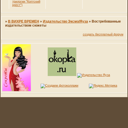
трилогии "Коптский
крест")
»
В ВИХРЕ ВРЕМЕН
»
Издательство Эксмо/Яуза
»
Востребованные
издательством сюжеты
создать бесплатный форум