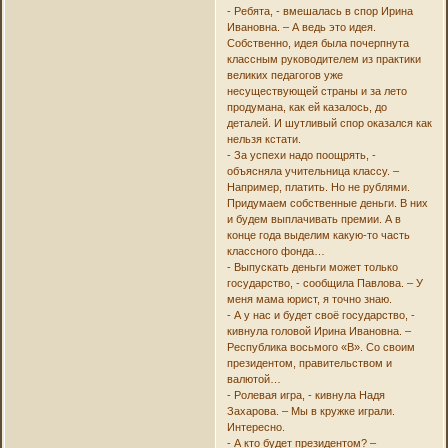
- Ребята, - вмешалась в спор Ирина
Ивановна. – А ведь это идея.
Собственно, идея была почерпнута
классным руководителем из практики
великих педагогов уже
несуществующей страны и за лето
продумана, как ей казалось, до
деталей. И шутливый спор оказался как
нельзя кстати.
- За успехи надо поощрять, -
объясняла учительница классу. –
Например, платить. Но не рублями.
Придумаем собственные деньги. В них
и будем выплачивать премии. А в
конце года выделим какую-то часть
классного фонда…
- Выпускать деньги может только
государство, - сообщила Павлова. – У
меня мама юрист, я точно знаю.
- А у нас и будет своё государство, -
кивнула головой Ирина Ивановна. –
Республика восьмого «В». Со своим
президентом, правительством и
валютой…
- Ролевая игра, - кивнула Надя
Захарова. – Мы в кружке играли.
Интересно.
- А кто будет президентом? –