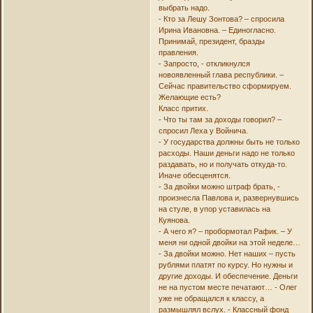
выбрать надо.
- Кто за Лешу Зонтова? – спросила
Ирина Ивановна. – Единогласно.
Принимай, президент, бразды
правления.
- Запросто, - откликнулся
новоявленный глава республики. –
Сейчас правительство сформируем.
Желающие есть?
Класс притих.
- Что ты там за доходы говорил? –
спросил Леха у Войнича.
- У государства должны быть не только
расходы. Наши деньги надо не только
раздавать, но и получать откуда-то.
Иначе обесценятся.
- За двойки можно штраф брать, -
произнесла Павлова и, развернувшись
на стуле, в упор уставилась на
Куянова.
- А чего я? – пробормотал Рафик. – У
меня ни одной двойки на этой неделе…
- За двойки можно. Нет наших – пусть
рублями платят по курсу. Но нужны и
другие доходы. И обеспечение. Деньги
не на пустом месте печатают… - Олег
уже не обращался к классу, а
размышлял вслух. - Классный фонд