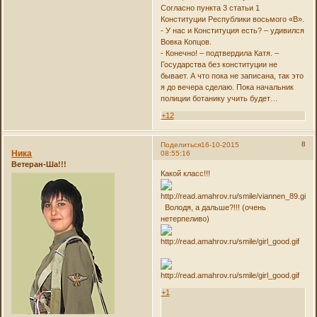
Согласно пункта 3 статьи 1
Конституции Республики восьмого «В».
- У нас и Конституция есть? – удивился
Вовка Копцов.
- Конечно! – подтвердила Катя. –
Государства без конституции не
бывает. А что пока не записана, так это
я до вечера сделаю. Пока начальник
полиции ботанику учить будет…
+12
8
Поделиться
16-10-2015
Ника
08:55:16
Ветеран-Ша!!!
Какой класс!!!
Володя, а дальше?!!! (очень
нетерпеливо)
+1