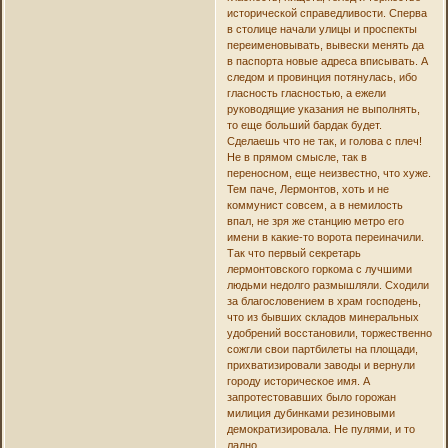
исторической справедливости. Сперва
в столице начали улицы и проспекты
переименовывать, вывески менять да
в паспорта новые адреса вписывать. А
следом и провинция потянулась, ибо
гласность гласностью, а ежели
руководящие указания не выполнять,
то еще больший бардак будет.
Сделаешь что не так, и голова с плеч!
Не в прямом смысле, так в
переносном, еще неизвестно, что хуже.
Тем паче, Лермонтов, хоть и не
коммунист совсем, а в немилость
впал, не зря же станцию метро его
имени в какие-то ворота переиначили.
Так что первый секретарь
лермонтовского горкома с лучшими
людьми недолго размышляли. Сходили
за благословением в храм господень,
что из бывших складов минеральных
удобрений восстановили, торжественно
сожгли свои партбилеты на площади,
прихватизировали заводы и вернули
городу историческое имя. А
запротестовавших было горожан
милиция дубинками резиновыми
демократизировала. Не пулями, и то
ладно.