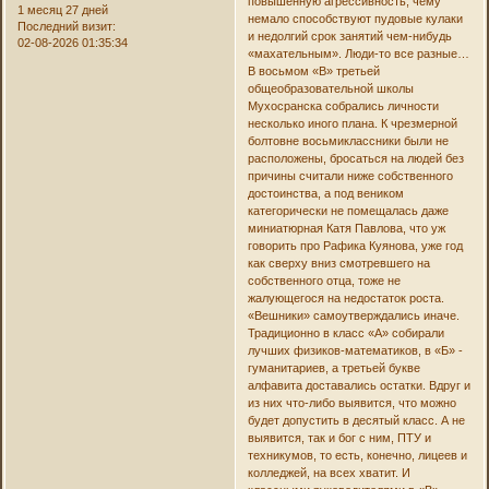
повышенную агрессивность, чему
1 месяц 27 дней
немало способствуют пудовые кулаки
Последний визит:
и недолгий срок занятий чем-нибудь
02-08-2026 01:35:34
«махательным». Люди-то все разные…
В восьмом «В» третьей
общеобразовательной школы
Мухосранска собрались личности
несколько иного плана. К чрезмерной
болтовне восьмиклассники были не
расположены, бросаться на людей без
причины считали ниже собственного
достоинства, а под веником
категорически не помещалась даже
миниатюрная Катя Павлова, что уж
говорить про Рафика Куянова, уже год
как сверху вниз смотревшего на
собственного отца, тоже не
жалующегося на недостаток роста.
«Вешники» самоутверждались иначе.
Традиционно в класс «А» собирали
лучших физиков-математиков, в «Б» -
гуманитариев, а третьей букве
алфавита доставались остатки. Вдруг и
из них что-либо выявится, что можно
будет допустить в десятый класс. А не
выявится, так и бог с ним, ПТУ и
техникумов, то есть, конечно, лицеев и
колледжей, на всех хватит. И