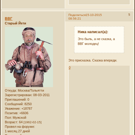
5
Поделиться
15-10-2015
ВВГ
08:56:21
Старый Йети
Ника написал(а):
Это быль, а не сказка, а
ВВГ молодец!
Это присказка. Сказка впереди.
0
Откуда:
Москва/Тольятти
Зарегистрирован
: 08-03-2011
Приглашений:
0
Сообщений:
8250
Уважение:
+18787
Позитив:
+6606
Пол:
Мужской
Возраст:
64
[1962-02-15]
Провел на форуме:
1 месяц 27 дней