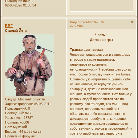
Последний визит:
02-08-2026 01:35:34
6
Поделиться
15-10-2015
ВВГ
22:07:54
Старый Йети
Часть 1
Детские игры
Транзакция первая
Человеку, родившемуся и выросшему
в городе с таким названием,
гарантирован комплекс
неполноценности. Перебравшемуся из
мест более благозвучных – тем более.
Слишком уж неприятно ощущать себя
не москвичом, петербуржцем или
самарцем, даже не балаковским или
шацким, а мухосрансцем. Вот только у
разных людей проявляется это по
Откуда:
Москва/Тольятти
разному. Кто-то сидит, как мышь под
Зарегистрирован
: 08-03-2011
Приглашений:
0
веником, опасаясь лишний раз
Сообщений:
8250
обратить на себя внимание; кто-то
Уважение:
+18787
декларирует особую стать, хорошо
Позитив:
+6606
подвешенным языком защищаясь от
Пол:
Мужской
собственных страхов и переживаний; у
Возраст:
64
[1962-02-15]
третьих проблемы выливаются в
Провел на форуме: