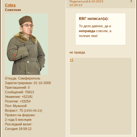
3
Поделиться
14-10-2015
Cobra
10:29:13
Советник
ВВГ написал(а):
То дело давнее, да и
неправда
совсем, а
полная лжа!
не правда
+1
Откуда:
Симферополь
Зарегистрирован
: 01-10-2009
Приглашений:
0
Сообщений:
75813
Уважение:
+52181
Позитив:
+33254
Пол:
Мужской
Возраст:
75
[1950-09-22]
Провел на форуме:
2 года 5 месяцев
Последний визит:
Сегодня 18:58:12