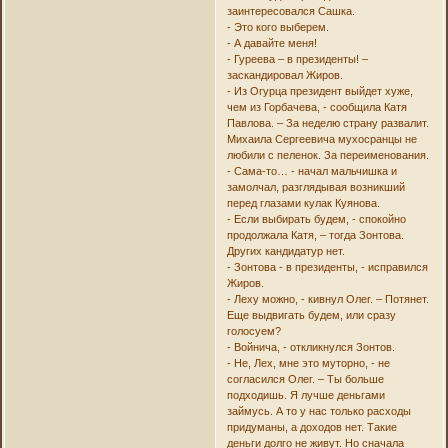
заинтересовался Сашка.
- Это кого выберем.
- А давайте меня!
- Гуреева – в президенты! –
заскандировал Жиров.
- Из Огурца президент выйдет хуже,
чем из Горбачева, - сообщила Катя
Павлова. – За неделю страну развалит.
Михаила Сергеевича мухосранцы не
любили с пеленок. За переименования.
- Сама-то… - начал мальчишка и
замолчал, разглядывая возникший
перед глазами кулак Куянова.
- Если выбирать будем, - спокойно
продолжала Катя, – тогда Зонтова.
Других кандидатур нет.
- Зонтова - в президенты, - исправился
Жиров.
- Леху можно, - кивнул Олег. – Потянет.
Еще выдвигать будем, или сразу
голосуем?
- Войнича, - откликнулся Зонтов.
- Не, Лех, мне это муторно, - не
согласился Олег. – Ты больше
подходишь. Я лучше деньгами
займусь. А то у нас только расходы
придуманы, а доходов нет. Такие
деньги долго не живут. Но сначала