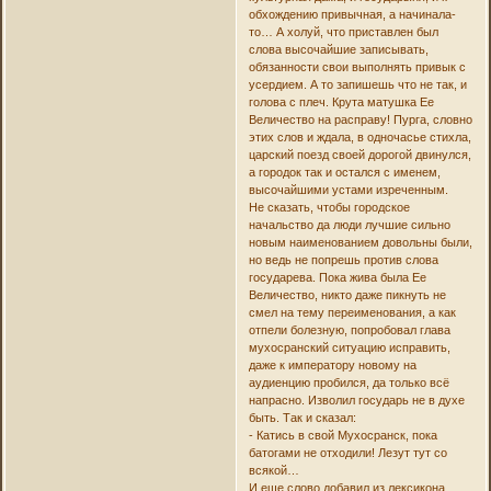
обхождению привычная, а начинала-
то… А холуй, что приставлен был
слова высочайшие записывать,
обязанности свои выполнять привык с
усердием. А то запишешь что не так, и
голова с плеч. Крута матушка Ее
Величество на расправу! Пурга, словно
этих слов и ждала, в одночасье стихла,
царский поезд своей дорогой двинулся,
а городок так и остался с именем,
высочайшими устами изреченным.
Не сказать, чтобы городское
начальство да люди лучшие сильно
новым наименованием довольны были,
но ведь не попрешь против слова
государева. Пока жива была Ее
Величество, никто даже пикнуть не
смел на тему переименования, а как
отпели болезную, попробовал глава
мухосранский ситуацию исправить,
даже к императору новому на
аудиенцию пробился, да только всё
напрасно. Изволил государь не в духе
быть. Так и сказал:
- Катись в свой Мухосранск, пока
батогами не отходили! Лезут тут со
всякой…
И еще слово добавил из лексикона