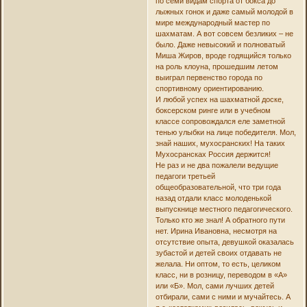
по семи видам спорта от бокса до
лыжных гонок и даже самый молодой в
мире международный мастер по
шахматам. А вот совсем безликих – не
было. Даже невысокий и полноватый
Миша Жиров, вроде годящийся только
на роль клоуна, прошедшим летом
выиграл первенство города по
спортивному ориентированию.
И любой успех на шахматной доске,
боксерском ринге или в учебном
классе сопровождался еле заметной
тенью улыбки на лице победителя. Мол,
знай наших, мухосранских! На таких
Мухосрансках Россия держится!
Не раз и не два пожалели ведущие
педагоги третьей
общеобразовательной, что три года
назад отдали класс молоденькой
выпускнице местного педагогического.
Только кто же знал! А обратного пути
нет. Ирина Ивановна, несмотря на
отсутствие опыта, девушкой оказалась
зубастой и детей своих отдавать не
желала. Ни оптом, то есть, целиком
класс, ни в розницу, переводом в «А»
или «Б». Мол, сами лучших детей
отбирали, сами с ними и мучайтесь. А