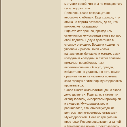
матушки своей, что она по молодости у
гусар подхватила.
Пришлось главе возвращаться
несолоно хлебавши. Еще хорошо, что
спина не порота осталась, да то, что
пониже, не пострадало.
Еще сто лет прошло, прежде чем
осмелились мухосранцы вновь вопрос
свой поднять. Целую делегацию в
столицу отрядили. Бродили ходоки по
управам и указам, били челом
начальникам большим и малым, сами
голодали и холодали, а взятки платили
немалые, но добились-таки
переименования. От мух, правда,
избавиться не удалось, но хоть самая
срамная часть из названия исчезла,
стал городок с этих пор Мухоздравском
прозываться.
Скоро сказка сказывается, да не скоро
дело делается. Годы шли, в столетия
складывались, императоры приходили
и уходили, Мухоздравск рос и
расширялся, становился уездным
центром, но по-прежнему оставался
Мухоздравском. Пока не грянула на
просторах России революция, а за ней
и Гражданская война. Прокатывались