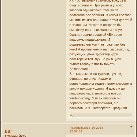
я с «остатками» возилась, вожусь и
буду возиться. Программы у всех
классов одинаковые, только от
педагогов всё зависит. В каком составе
мы пятым «В» начинали, в том девятый
и закончим. Может, и сожрали бы
выскочку опытные коллеги, но уж
больно горячо восьмой «В» свою
классную поддерживал. И
родительский комитет тоже, как без
него! А против мам и пап, за своих чад
ратующих, даже директор идти
поостережется. Лучше уж в цирк,
львам голову в пасть пихать.
Безопаснее.
Вот так и жили-не тужили, гуляли,
учились, по олимпиадам и
соревнованиям ездили, всем классом в
кино и походы ходили. И дожили до
классного часа, первого в новом
учебном году. У всех классов он
первого сентября проходит, а в
восьмом «В» - четвертого. Традиция.
+8
7
Поделиться
15-10-2015
ВВГ
22:08:48
Старый Йети