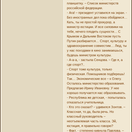
планшетку. – Список министерств
российской федерации.
- Ага! – президент уставился на экран. -
Без иностранных дел пока обойдемся…
Кать, ты не простой прокурор, а
министр юстиции. И все силовики на
тебе, нечего плодить сущности… С
Крымом и Дальним Востоком пусть
Путин разбирается… Спорт, культуру и
здравоохранение совместим… Люд, ты
у нас походами в кино занимаешься,
будешь министром культуры.
- А-а-а, - застыла Сенцова. – Где я, а
где спорт?..
- Спорт тоже культура, только
физическая. Помощников подберешь!
Так… Экономические все – к Олегу.
Осталось министерство образования.
Предлагаю Ирину Ивановну. У нее
хорошо получается нас образовывать.
- Республика же детская, - попыталась
отказаться учительница.
- Кто это сказал? – удивился Зонтов. –
Классная, то да, была речь. Но
классный руководитель –
неотъемлемая часть класса. Эй,
юстиция, я правильно говорю?
- Факт, - степенно кивнула Павлова. –