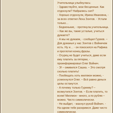
Учительница улыбнулась:
- Здравствуйте, мои бесценные. Как
отдохнули? Набрались сил?
- Хорошо отдохнули, Ирина Ивановна, -
за всех ответил Леха Зонтов. - Устали
только…
- Бедненькие, - протянула учительница.
– Как же вы, такие усталые, учиться
думаете?
- А мы не думаем, - сообщил Гуреев. –
Для думанья у нас Зонтов с Войничем
есть. Ну и… - он покосился на Рафика
и проглотил конец фразы.
- Огурец не будет учиться, даже если
ему платить за пятерки, -
проинформировал Олег Войнич.
- Э! – оживился Сашка. – Это смотря
сколько платить!
- Пообещать хоть миллион можно, -
усмехнулся Олег. – Всё равно деньги
целы останутся.
- А почему только Гурееву? –
возмутился Зонтов. – Если платить, то
всем! Миллион - много, а по рублю –
можно. Чисто символически.
- Не выйдет, - махнул рукой Войнич. -
На одном тебе разоримся. Даже чисто
символически.