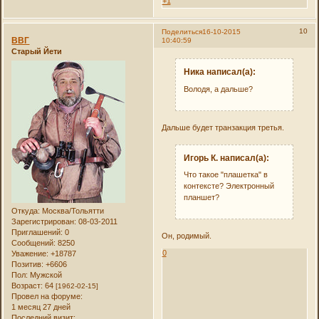
+1
10
Поделиться
16-10-2015
ВВГ
10:40:59
Старый Йети
Ника написал(а):
Володя, а дальше?
Дальше будет транзакция третья.
Игорь К. написал(а):
Что такое "плашетка" в
контексте? Электронный
планшет?
Откуда:
Москва/Тольятти
Зарегистрирован
: 08-03-2011
Приглашений:
0
Он, родимый.
Сообщений:
8250
0
Уважение:
+18787
Позитив:
+6606
Пол:
Мужской
Возраст:
64
[1962-02-15]
Провел на форуме:
1 месяц 27 дней
Последний визит: