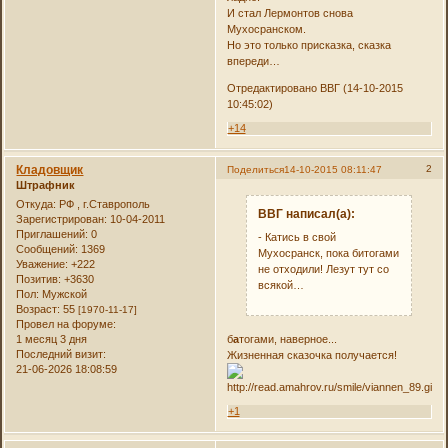
И стал Лермонтов снова
Мухосранском.
Но это только присказка, сказка
впереди…
Отредактировано ВВГ (14-10-2015
10:45:02)
+14
Кладовщик
2
Поделиться
14-10-2015 08:11:47
Штрафник
Откуда:
РФ , г.Ставрополь
ВВГ написал(а):
Зарегистрирован
: 10-04-2011
Приглашений:
0
- Катись в свой
Сообщений:
1369
Мухосранск, пока битогами
Уважение:
+222
не отходили! Лезут тут со
Позитив:
+3630
всякой…
Пол:
Мужской
Возраст:
55
[1970-11-17]
Провел на форуме:
1 месяц 3 дня
б
а
тогами, наверное...
Последний визит:
Жизненная сказочка получается!
21-06-2026 18:08:59
+1