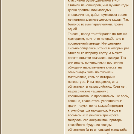
классными руководителями в «В»
ставили пенсионеров, чьи лучшие годы
давно прошли, или молодых
специалистов, дабы неумением своим
не портили элитные детские кадры. Так
было со всеми параллелями. Кроме
одной.
То есть, народ-то отбирался по тем же
критериям, но что-то не сработало в
проверенной методе. Или детишки
сильно обиделись, что их в который раз
отнесли ко второму сорту. А может,
просто остатки оказались сладки. Так
или иначе, но «вешники» постоянно
обходили параллельные классы на
олимпиадах хоть по физике и
математике, хоть по истории и
литературе. И на городских, и на
областных, и на российских. Хотя нет,
на российские «ашники» с
«бешниками» не пробивались. Не весь,
конечно, класс столь успешно грыз
гранит науки, но на каждый предмет
кто-нибудь, да находился. А еще в
восьмом «В» учились три игрока
гандбольного «Лермонта», вратарь
хоккейного, будущие звезды
областного (а то и повыше) масштаба