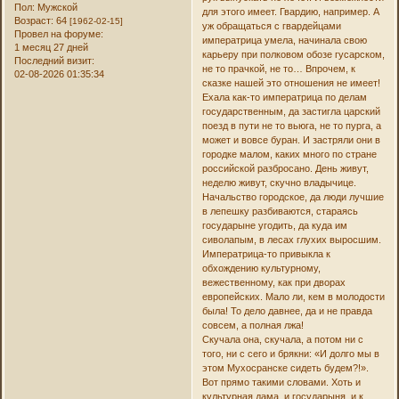
Пол:
Мужской
для этого имеет. Гвардию, например. А
Возраст:
64
[1962-02-15]
уж обращаться с гвардейцами
Провел на форуме:
императрица умела, начинала свою
1 месяц 27 дней
карьеру при полковом обозе гусарском,
Последний визит:
не то прачкой, не то… Впрочем, к
02-08-2026 01:35:34
сказке нашей это отношения не имеет!
Ехала как-то императрица по делам
государственным, да застигла царский
поезд в пути не то вьюга, не то пурга, а
может и вовсе буран. И застряли они в
городке малом, каких много по стране
российской разбросано. День живут,
неделю живут, скучно владычице.
Начальство городское, да люди лучшие
в лепешку разбиваются, стараясь
государыне угодить, да куда им
сиволапым, в лесах глухих выросшим.
Императрица-то привыкла к
обхождению культурному,
вежественному, как при дворах
европейских. Мало ли, кем в молодости
была! То дело давнее, да и не правда
совсем, а полная лжа!
Скучала она, скучала, а потом ни с
того, ни с сего и брякни: «И долго мы в
этом Мухосранске сидеть будем?!».
Вот прямо такими словами. Хоть и
культурная дама, и государыня, и к