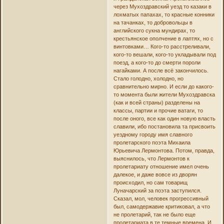
через Мухоздравский уезд то казаки в
лохматых папахах, то красные конники
на тачанках, то добровольцы в
английского сукна мундирах, то
крестьянское ополчение в лаптях, но с
винтовками… Кого-то расстреливали,
кого-то вешали, кого-то укладывали под
поезд, а кого-то до смерти пороли
нагайками. А после всё закончилось.
Стало голодно, холодно, но
сравнительно мирно. И если до какого-
то момента были жители Мухоздравска
(как и всей страны) разделены на
классы, партии и прочие ватаги, то
после оного, все как один новую власть
славили, ибо постановила та присвоить
уездному городу имя славного
пролетарского поэта Михаила
Юрьевича Лермонтова. Потом, правда,
выяснилось, что Лермонтов к
пролетариату отношение имел очень
далекое, и даже вовсе из дворян
происходил, но сам товарищ
Луначарский за поэта заступился.
Сказал, мол, человек прогрессивный
был, самодержавие критиковал, а что
не пролетарий, так не было еще
пролетариата в те темные времена. И