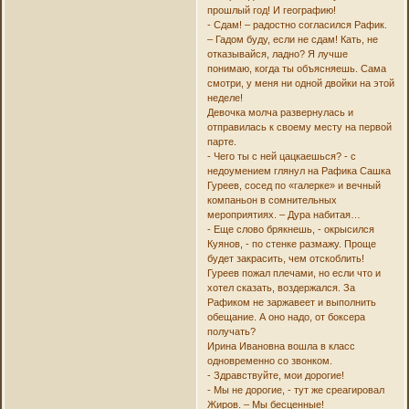
прошлый год! И географию!
- Сдам! – радостно согласился Рафик.
– Гадом буду, если не сдам! Кать, не
отказывайся, ладно? Я лучше
понимаю, когда ты объясняешь. Сама
смотри, у меня ни одной двойки на этой
неделе!
Девочка молча развернулась и
отправилась к своему месту на первой
парте.
- Чего ты с ней цацкаешься? - с
недоумением глянул на Рафика Сашка
Гуреев, сосед по «галерке» и вечный
компаньон в сомнительных
мероприятиях. – Дура набитая…
- Еще слово брякнешь, - окрысился
Куянов, - по стенке размажу. Проще
будет закрасить, чем отскоблить!
Гуреев пожал плечами, но если что и
хотел сказать, воздержался. За
Рафиком не заржавеет и выполнить
обещание. А оно надо, от боксера
получать?
Ирина Ивановна вошла в класс
одновременно со звонком.
- Здравствуйте, мои дорогие!
- Мы не дорогие, - тут же среагировал
Жиров. – Мы бесценные!