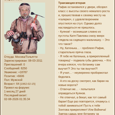
Транзакция вторая
Рафик остановился у двери, обозрел
класс с высоты своего немалого роста
и, прошествовав к своему месту на
«галерке», с удовлетворением
опустился на стул. Однако долго
наслаждаться не пришлось.
- Куянов! – возникшая словно из
пустоты Катя Павлова снизу вверх
глядела на сидящего мальчишку. – Это
что такое?
- Ну, Катенька… - проблеял Рафик,
старательно пряча глаза.
- Я тебе не Катенька, а прикрепленный
Откуда:
Москва/Тольятти
товарищ! – поджала губы девочка. – Кто
Зарегистрирован
: 08-03-2011
Приглашений:
0
вчера клялся, что ботанику сам
Сообщений:
8250
выучит?! Это ты так выучил?!
Уважение:
+18787
- Я учил… - неуверенно пробормотал
Позитив:
+6606
бедолага.
Пол:
Мужской
- А кто на доску смотрел, как баран на
Возраст:
64
[1962-02-15]
новые ворота?
Провел на форуме:
- Отвечал же… - попытался
1 месяц 27 дней
оправдаться Куянов.
Последний визит:
- Не отвечал, а бекал, как тот самый
02-08-2026 01:35:34
баран! Еще раз повторится, откажусь с
тобой заниматься! Пусть к тебе
Зонтова прикрепляют! Или Войнича!
Завтра сдашь мне ботанику за