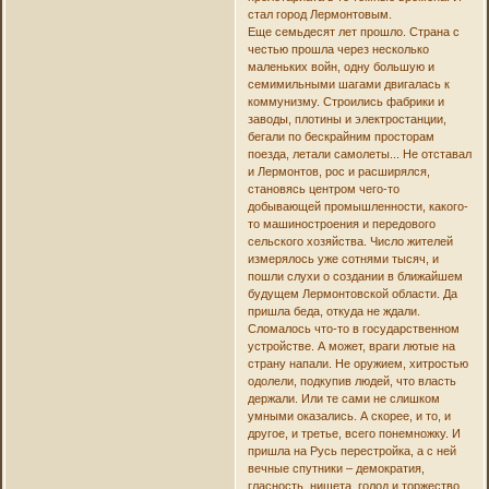
стал город Лермонтовым.
Еще семьдесят лет прошло. Страна с
честью прошла через несколько
маленьких войн, одну большую и
семимильными шагами двигалась к
коммунизму. Строились фабрики и
заводы, плотины и электростанции,
бегали по бескрайним просторам
поезда, летали самолеты... Не отставал
и Лермонтов, рос и расширялся,
становясь центром чего-то
добывающей промышленности, какого-
то машиностроения и передового
сельского хозяйства. Число жителей
измерялось уже сотнями тысяч, и
пошли слухи о создании в ближайшем
будущем Лермонтовской области. Да
пришла беда, откуда не ждали.
Сломалось что-то в государственном
устройстве. А может, враги лютые на
страну напали. Не оружием, хитростью
одолели, подкупив людей, что власть
держали. Или те сами не слишком
умными оказались. А скорее, и то, и
другое, и третье, всего понемножку. И
пришла на Русь перестройка, а с ней
вечные спутники – демократия,
гласность, нищета, голод и торжество