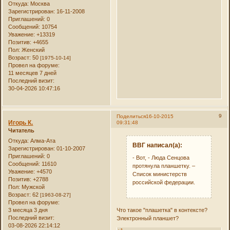
Откуда:
Москва
Зарегистрирован
: 16-11-2008
Приглашений:
0
Сообщений:
10754
Уважение:
+13319
Позитив:
+4655
Пол:
Женский
Возраст:
50
[1975-10-14]
Провел на форуме:
11 месяцев 7 дней
Последний визит:
30-04-2026 10:47:16
9
Поделиться
16-10-2015
Игорь К.
09:31:48
Читатель
Откуда:
Алма-Ата
ВВГ написал(а):
Зарегистрирован
: 01-10-2007
Приглашений:
0
- Вот, - Люда Сенцова
Сообщений:
11610
протянула планшетку. –
Уважение:
+4570
Список министерств
Позитив:
+2788
российской федерации.
Пол:
Мужской
Возраст:
62
[1963-08-27]
Провел на форуме:
3 месяца 3 дня
Что такое "плашетка" в контексте?
Последний визит:
Электронный планшет?
03-08-2026 22:14:12