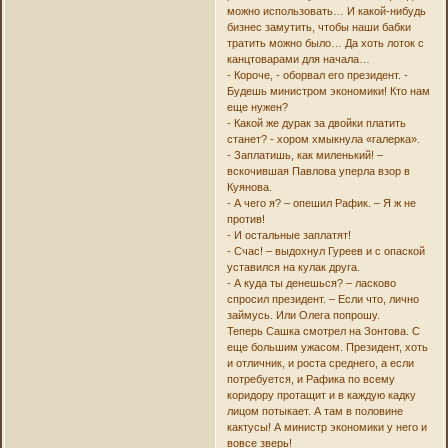
можно использовать… И какой-нибудь
бизнес замутить, чтобы наши бабки
тратить можно было… Да хоть лоток с
канцтоварами для начала…
- Короче, - оборвал его президент. -
Будешь министром экономики! Кто нам
еще нужен?
- Какой же дурак за двойки платить
станет? - хором хмыкнула «галерка».
- Заплатишь, как миленький! –
вскочившая Павлова уперла взор в
Куянова.
- А чего я? – опешил Рафик. – Я ж не
против!
- И остальные заплатят!
- Счас! – выдохнул Гуреев и с опаской
уставился на кулак друга.
- А куда ты денешься? – ласково
спросил президент. – Если что, лично
займусь. Или Олега попрошу.
Теперь Сашка смотрел на Зонтова. С
еще большим ужасом. Президент, хоть
и отличник, и роста среднего, а если
потребуется, и Рафика по всему
коридору протащит и в каждую кадку
лицом потыкает. А там в половине
кактусы! А министр экономики у него и
вовсе зверь!