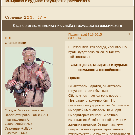
мымриках и судьбах государства российского
Страница:
1
2
3
…
17
»
Сказ о детях, мымриках и судьбах государства российского
1
Поделиться
14-10-2015
ВВГ
00:26:16
Старый Йети
С названием, как всегда, хреново. Но
пусть будет пока такое. А так это
действительно
Сказ о детях, мымриках и судьбах
государства российского
Пролог
В некотором царстве, в некотором
государстве жил-был царь...
Ой, не о том я хотел речь повести.
Нет, царь-то, конечно, был. Но
поскольку государство это Российской
империей именовалось, то и царя
Откуда:
Москва/Тольятти
Зарегистрирован
: 08-03-2011
императором кликали. А точнее,
Приглашений:
0
императрицей, ибо страной в ту пору
Сообщений:
8250
женщина правила. Бывает так, муж
Уважение:
+18787
помрет, а жена бразды правления из
Позитив:
+6606
рук выпускать не хочет. И возможности