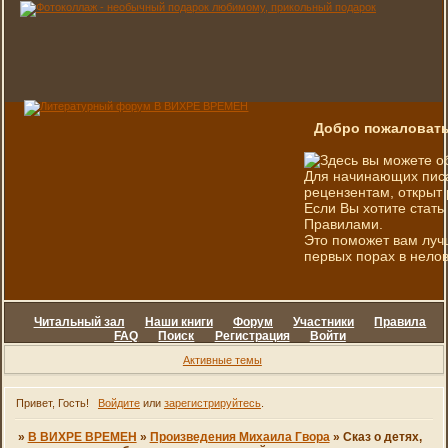
Добро пожаловать
Здесь вы можете о
Для начинающих писа
рецензентам, открыт 
Если Вы хотите стать
Правилами.
Это поможет вам луч
первых порах в нелов
Читальный зал
Наши книги
Форум
Участники
Правила
FAQ
Поиск
Регистрация
Войти
Активные темы
Привет, Гость!
Войдите
или
зарегистрируйтесь
.
»
В ВИХРЕ ВРЕМЕН
»
Произведения Михаила Гвора
»
Сказ о детях,