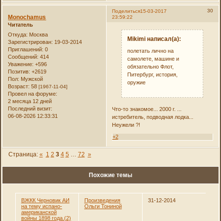
30
Поделиться
15-03-2017
Monochamus
23:59:22
Читатель
Откуда:
Москва
Mikimi написал(а):
Зарегистрирован
: 19-03-2014
Приглашений:
0
полетать лично на
Сообщений:
414
самолете, машине и
Уважение:
+596
обязательно Флот,
Позитив:
+2619
Питербург, история,
Пол:
Мужской
оружие
Возраст:
58
[1967-11-04]
Провел на форуме:
2 месяца 12 дней
Последний визит:
Что-то знакомое... 2000 г. ...
06-08-2026 12:33:31
истребитель, подводная лодка...
Неужели ?!
+2
Страница:
«
1
2
3
4
5
…
72
»
Похожие темы
ВЖКК Черновик АИ
Произведения
31-12-2014
на тему испано-
Ольги Тониной
американской
войны 1898 года.(2)