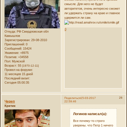
смысле. Для него не будет
авторитетов, очень интересно сможет
ли удержать страну на краю и главное
удержится ли сам.
0
Откуда:
РФ Свердловская обл
Камышлов
Зарегистрирован
: 29-08-2010
Приглашений:
0
Сообщений:
15424
Уважение:
+8975
Позитив:
+34558
Пол:
Мужской
Возраст:
55
[1970-12-11]
Провел на форуме:
11 месяцев 15 дней
Последний визит:
Сегодня 05:00:35
26
Поделиться
15-03-2017
Череп
22:59:46
Критик
Логинов написал(а):
Все почему-то строго
уверены. что Петр 1 ничего