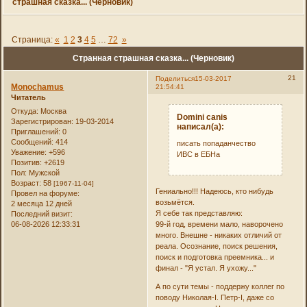
страшная сказка... (Черновик)
Страница:
«
1
2
3
4
5
…
72
»
Странная страшная сказка... (Черновик)
21
Поделиться
15-03-2017
Monochamus
21:54:41
Читатель
Откуда:
Москва
Domini canis
Зарегистрирован
: 19-03-2014
написал(а):
Приглашений:
0
Сообщений:
414
писать попаданчество
Уважение:
+596
ИВС в ЕБНа
Позитив:
+2619
Пол:
Мужской
Возраст:
58
[1967-11-04]
Гениально!!! Надеюсь, кто нибудь
Провел на форуме:
возьмётся.
2 месяца 12 дней
Я себе так представляю:
Последний визит:
06-08-2026 12:33:31
99-й год, времени мало, наворочено
много. Внешне - никаких отличий от
реала. Осознание, поиск решения,
поиск и подготовка преемника... и
финал - "Я устал. Я ухожу..."
А по сути темы - поддержу коллег по
поводу Николая-I. Петр-I, даже со