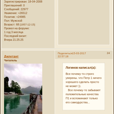
Зарегистрирован
: 18-04-2008
Приглашений:
0
Сообщений:
22977
Уважение:
+26512
Позитив:
+24985
Пол:
Мужской
Возраст:
68
[1957-12-15]
Провел на форуме:
1 год 3 месяца
Последний визит:
Вчера 21:25:25
24
Поделиться
15-03-2017
Дилетант
22:57:18
Читатель
Логинов написал(а):
Все почему-то строго
уверены. что Петр 1 ничего
хорошего сделать просто
не может )).
Все почему-то забывают
положительные качества
П1 и вспоминают только
его самодурства...