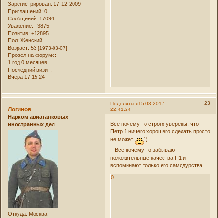
Зарегистрирован
: 17-12-2009
Приглашений:
0
Сообщений:
17094
Уважение:
+3875
Позитив:
+12895
Пол:
Женский
Возраст:
53
[1973-03-07]
Провел на форуме:
1 год 0 месяцев
Последний визит:
Вчера 17:15:24
23
Поделиться
15-03-2017
Логинов
22:41:24
Нарком авиатанковых
Все почему-то строго уверены. что
иностранных дел
Петр 1 ничего хорошего сделать просто
не может
)).
Все почему-то забывают
положительные качества П1 и
вспоминают только его самодурства...
0
Откуда:
Москва