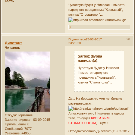
Гость
Чувствую будет у Николая II вместо
народного псевдонима "Кровавый",
кличка "Стоматолог"...
0
28
Поделиться
15-03-2017
Дилетант
23:28:20
Читатель
Sarboz divona
написал(а):
Чувствую будет у Николая
II вместо народного
псевдонима "Кровавый",
кличка "Стоматолог"...
Да... На бородах-то уже не больно
развернешься...
А поскольку он с Николаем в одном
Откуда:
Германия
теле, то будет
КРОВАВЫМ
Зарегистрирован
: 03-09-2015
СТОМАТОЛОГОМ
, - жуть!...
Приглашений:
0
Сообщений:
7077
Отредактировано Дилетант (15-03-2017
Уважение:
+4955