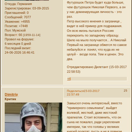
Футурошок Петра будет куда больше,
Откуда:
Германия
чем футурошок Николая Первого, а он
Зарегистрирован
: 03-09-2015
у нас доминирующая личность - это
Приглашений:
0
раз.
Сообщений:
7077
Петр высокого мнения о загранице ,
Уважение:
+4955
Позитив:
+7448
видит в ней пример для подражания.
Пол:
Мужской
Он всю жизнь пытался Россию
Возраст:
66
[1959-11-14]
перекроить по западному образцу.
Провел на форуме:
Шило на мыло получается... А Николай
6 месяцев 0 дней
Первый на загранице обжегся по самое
Последний визит:
небалуйся и понял, что куда их не
24-06-2026 16:46:41
целуй - везде попа. Тем и ценен. Это
два.
Отредактировано Дилетант (15-03-2017
22:58:53)
+4
25
Поделиться
15-03-2017
Dimitriy
22:57:49
Критик
Замысел очень интересный, вместо
"примерного семьянина", выйдет
волевой, жесткий, даже жестокий
прагматик. Стоит вспомнить, что он
сына не пожалел, ради укрепления
империи, так что головы у великих
князей полетят, пусть и не в прямом