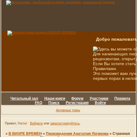
Добро пожаловать
Здесь вы можете о
Для начинающих писа
рецензентам, открыт 
Если Вы хотите стать
Правилами.
Это поможет вам луч
первых порах в нелов
Читальный зал
Наши книги
Форум
Участники
Правила
FAQ
Поиск
Регистрация
Войти
Активные темы
Привет, Гость!
Войдите
или
зарегистрируйтесь
.
»
В ВИХРЕ ВРЕМЕН
»
Произведения Анатолия Логинова
»
Странная