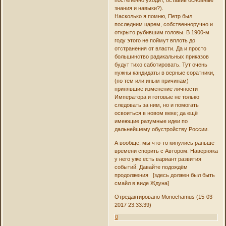
знания и навыки?).
Насколько я помню, Петр был
последним царем, собственноручно и
открыто рубившим головы. В 1900-м
году этого не поймут вплоть до
отстранения от власти. Да и просто
большинство радикальных приказов
будут тихо саботировать. Тут очень
нужны кандидаты в верные соратники,
(по тем или иным причинам)
принявшие изменение личности
Императора и готовые не только
следовать за ним, но и помогать
освоиться в новом веке; да ещё
имеющие разумные идеи по
дальнейшему обустройству России.
А вообще, мы что-то кинулись раньше
времени спорить с Автором. Наверняка
у него уже есть вариант развития
событий. Давайте подождём
продолжения [здесь должен был быть
смайл в виде Ждуна]
Отредактировано Monochamus (15-03-
2017 23:33:39)
0