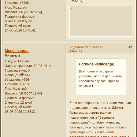
23:32:04)
Позитив:
+7448
Пол:
Мужской
0
Возраст:
66
[1959-11-14]
Провел на форуме:
6 месяцев 0 дней
Последний визит:
24-06-2026 16:46:41
29
Поделиться
15-03-2017
Monochamus
23:32:41
Читатель
Откуда:
Москва
Логинов написал(а):
Зарегистрирован
: 19-03-2014
Приглашений:
0
Все почему-то строго
Сообщений:
414
уверены. что Петр 1 ничего
Уважение:
+596
хорошего сделать просто
Позитив:
+2619
не может
Пол:
Мужской
Возраст:
58
[1967-11-04]
Провел на форуме:
2 месяца 12 дней
Если не сохранить все знания Николая
Последний визит:
- адаптация очень сложна. (Может
06-08-2026 12:33:31
быть, рассмотреть вариант
подселения, как в "Бешеном
прапорщике" - слабая личность,
ужаснувшись перспективам и боясь
противоречить Высшей воле,
постепенно уходит, оставив основные