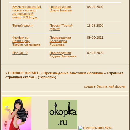
ВЖКК Черновик АИ
Произведения
08-04-2009
на тему испано-
Ольги Тониной
американской
войны 1898 года.
Третий фронт
Проект "Третий
16-08-2009
фронт"
Фанфик по
Произведения
09-05-2021
Звягинцеву.
Александра
Требуется критика
Романова
Йот Эр - 2
Произведения
02-04-2025
Андрея Колганова
»
В ВИХРЕ ВРЕМЕН
»
Произведения Анатолия Логинова
»
Странная
страшная сказка... (Черновик)
создать бесплатный форум