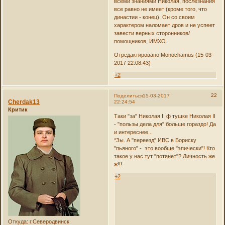
всеми знаниями Николая, послезнания
все равно не имеет (кроме того, что
династии - конец). Он со своим
характером наломает дров и не успеет
завести верных сторонников/
помощников, ИМХО.
Отредактировано Monochamus (15-03-
2017 22:08:43)
+2
22
Поделиться
15-03-2017
Cherdak13
22:24:54
Критик
Таки "за" Николая I ф тушке Николая II
- "пользы дела для" больше гораздо! Да
и интереснее...
*Зы. А "переезд" ИВС в Бориску
"пьяного" - это вообще "эпически"! Кто
такое у нас тут "потянет"? Личность же
ж!!!
+2
Откуда:
г.Северодвинск