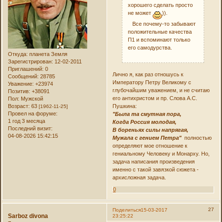
хорошего сделать просто
не может
)).
Все почему-то забывают
положительные качества
П1 и вспоминают только
его самодурства.
Откуда:
планета Земля
Зарегистрирован
: 12-02-2011
Приглашений:
0
Лично я, как раз отношусь к
Сообщений:
28785
Императору Петру Великому с
Уважение:
+23974
глубочайшим уважением, и не считаю
Позитив:
+38091
его антихристом и пр. Слова А.С.
Пол:
Мужской
Возраст:
63
Пушкина:
[1962-11-25]
Провел на форуме:
"Была та смутная пора,
1 год 3 месяца
Когда Россия молодая,
Последний визит:
В бореньях силы напрягая,
04-08-2026 15:42:15
Мужала с гением Петра"
полностью
определяют мое отношение к
гениальному Человеку и Монарху. Но,
задача написания произведения
именно с такой завязкой сюжета -
архисложная задача.
0
27
Поделиться
15-03-2017
Sarboz divona
23:25:22