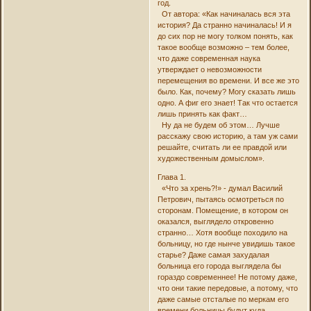
год.
От автора: «Как начиналась вся эта
история? Да странно начиналась! И я
до сих пор не могу толком понять, как
такое вообще возможно – тем более,
что даже современная наука
утверждает о невозможности
перемещения во времени. И все же это
было. Как, почему? Могу сказать лишь
одно. А фиг его знает! Так что остается
лишь принять как факт…
Ну да не будем об этом… Лучше
расскажу свою историю, а там уж сами
решайте, считать ли ее правдой или
художественным домыслом».
Глава 1.
«Что за хрень?!» - думал Василий
Петрович, пытаясь осмотреться по
сторонам. Помещение, в котором он
оказался, выглядело откровенно
странно… Хотя вообще походило на
больницу, но где нынче увидишь такое
старье? Даже самая захудалая
больница его города выглядела бы
гораздо современнее! Не потому даже,
что они такие передовые, а потому, что
даже самые отсталые по меркам его
времени больницы будут куда