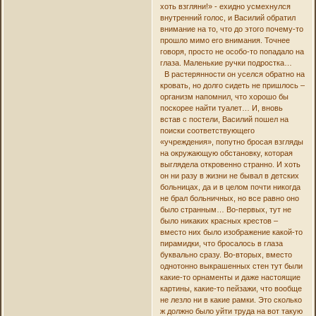
хоть взгляни!» - ехидно усмехнулся
внутренний голос, и Василий обратил
внимание на то, что до этого почему-то
прошло мимо его внимания. Точнее
говоря, просто не особо-то попадало на
глаза. Маленькие ручки подростка…
В растерянности он уселся обратно на
кровать, но долго сидеть не пришлось –
организм напомнил, что хорошо бы
поскорее найти туалет… И, вновь
встав с постели, Василий пошел на
поиски соответствующего
«учреждения», попутно бросая взгляды
на окружающую обстановку, которая
выглядела откровенно странно. И хоть
он ни разу в жизни не бывал в детских
больницах, да и в целом почти никогда
не брал больничных, но все равно оно
было странным… Во-первых, тут не
было никаких красных крестов –
вместо них было изображение какой-то
пирамидки, что бросалось в глаза
буквально сразу. Во-вторых, вместо
однотонно выкрашенных стен тут были
какие-то орнаменты и даже настоящие
картины, какие-то пейзажи, что вообще
не лезло ни в какие рамки. Это сколько
ж должно было уйти труда на вот такую