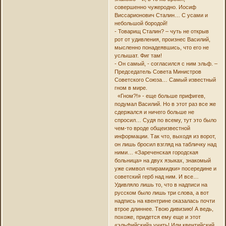
совершенно чужеродно. Иосиф
Виссарионович Сталин… С усами и
небольшой бородой!
- Товарищ Сталин? – чуть не открыв
рот от удивления, произнес Василий,
мысленно понадеявшись, что его не
услышат. Фиг там!
- Он самый, - согласился с ним эльф. –
Председатель Совета Министров
Советского Союза… Самый известный
гном в мире.
«Гном?!» - еще больше прифигев,
подумал Василий. Но в этот раз все же
сдержался и ничего больше не
спросил… Судя по всему, тут это было
чем-то вроде общеизвестной
информации. Так что, выходя из ворот,
он лишь бросил взгляд на табличку над
ними… «Зареченская городская
больница» на двух языках, знакомый
уже символ «пирамидки» посередине и
советский герб над ним. И все…
Удивляло лишь то, что в надписи на
русском было лишь три слова, а вот
надпись на квентрине оказалась почти
втрое длиннее. Твою дивизию! А ведь,
похоже, придется ему еще и этот
«эльфийский» учить! Или квентийский,