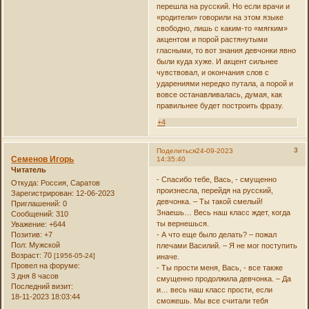
перешла на русский. Но если врачи и
«родители» говорили на этом языке
свободно, лишь с каким-то «мягким»
акцентом и порой растянутыми
гласными, то вот знания девчонки явно
были куда хуже. И акцент сильнее
чувствовал, и окончания слов с
ударениями нередко путала, а порой и
вовсе останавливалась, думая, как
правильнее будет построить фразу.
+4
3
Поделиться
24-09-2023
Семенов Игорь
14:35:40
Читатель
- Спасибо тебе, Вась, - смущенно
Откуда:
Россия, Саратов
произнесла, перейдя на русский,
Зарегистрирован
: 12-06-2023
девчонка. – Ты такой смелый!
Приглашений:
0
Знаешь… Весь наш класс ждет, когда
Сообщений:
310
ты вернешься.
Уважение:
+644
- А что еще было делать? – пожал
Позитив:
+7
Пол:
Мужской
плечами Василий. – Я не мог поступить
Возраст:
70
[1956-05-24]
иначе.
Провел на форуме:
- Ты прости меня, Вась, - все также
3 дня 8 часов
смущенно продолжила девчонка. – Да
Последний визит:
и… весь наш класс прости, если
18-11-2023 18:03:44
сможешь. Мы все считали тебя