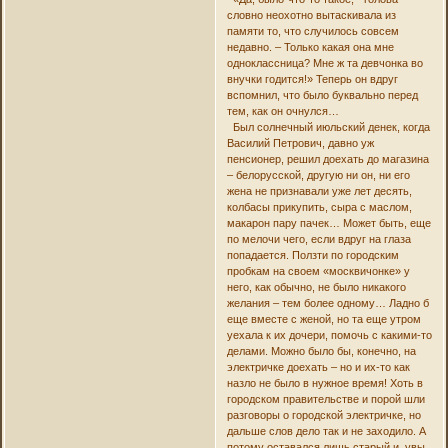
словно неохотно вытаскивала из
памяти то, что случилось совсем
недавно. – Только какая она мне
одноклассница? Мне ж та девчонка во
внучки годится!» Теперь он вдруг
вспомнил, что было буквально перед
тем, как он очнулся…
Был солнечный июльский денек, когда
Василий Петрович, давно уж
пенсионер, решил доехать до магазина
– белорусской, другую ни он, ни его
жена не признавали уже лет десять,
колбасы прикупить, сыра с маслом,
макарон пару пачек… Может быть, еще
по мелочи чего, если вдруг на глаза
попадается. Ползти по городским
пробкам на своем «москвичонке» у
него, как обычно, не было никакого
желания – тем более одному… Ладно б
еще вместе с женой, но та еще утром
уехала к их дочери, помочь с какими-то
делами. Можно было бы, конечно, на
электричке доехать – но и их-то как
назло не было в нужное время! Хоть в
городском правительстве и порой шли
разговоры о городской электричке, но
дальше слов дело так и не заходило. А
потому оставался лишь старый и, увы,