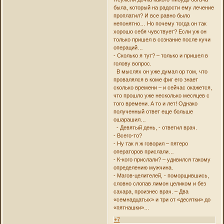
была, который на радости ему лечение
проплатил? И все равно было
непонятно… Но почему тогда он так
хорошо себя чувствует? Если уж он
только пришел в сознание после кучи
операций…
- Сколько я тут? – только и пришел в
голову вопрос.
В мыслях он уже думал ор том, что
провалялся в коме фиг его знает
сколько времени – и сейчас окажется,
что прошло уже несколько месяцев с
того времени. А то и лет! Однако
полученный ответ еще больше
ошарашил…
- Девятый день, - ответил врач.
- Всего-то?
- Ну так я ж говорил – пятеро
операторов прислали…
- К-кого прислали? – удивился такому
определению мужчина.
- Магов-целителей, - поморщившись,
словно слопав лимон целиком и без
сахара, произнес врач. – Два
«семнадцатых» и три от «десятки» до
«пятнашки»…
+7