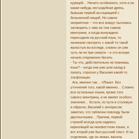
курицей… Ничего особенного, хотя и не
какая-нибудь несъедобная дрянь,
бывшая первой ассоциацией с
больничной пищей. Но самое
неприятное – что все вокруг пытались
заговорить с ним на том самом
квентрине, а когда вынуждено
переходили на русский язык, то
начинали смотреть с какой-то такой
жалостью во взгляде, словно он уже
чуть ли не при смерти – и это вскоре
начало откровенно бесить.
- Ты что, действительно не помнишь
язык? – когда они уже шли назад в
палату, спросил у Василия какой-то
эльфопацан.
Ага, именно так… «Язык». Без
уточнения того, какой именно… Словно
все остальные языки, кроме того
самого квентрина, и не имеют особого
значения… Кстати, по пути в столовую
и обратно, Василий с интересом
заметил, что таблички повсюду были
двуязычными… Причем, первой
строкой всегда шла надпись
кириллицей на неизвестном языке, а
вот второй уже был русский текст. И на
отделении, где он лежал, висела