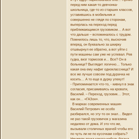
перед ним какая-то девчонка-
школьница, где-то из старших классов,
уставившись в мобильник и
совершенно не глядя по сторонам,
выперлась на переход перед
приближающимся грузовиком… А вот
что дальше – вспоминалось с трудом.
Помнилось лишь то, что, выскочив
вперед, он буквально за шкирку
отшвырнул ее обратно, а вот уйти с
пути машины сам уже не успевал. Рев
гудка, визг тормозов и… Все? Он в
больнице? Выглядит логично… Только
какая она ему нафиг одноклассница? И
все же лучше совсем под дурачка не
косить… А то еще в дурку упекут!
- Припоминается что-то, - кивнул в знак
согласия, присаживаясь на кровати,
Василий. – Переход, грузовик… Этот,
как он… «ГАЗон».
В марках современных машин
Василий Петрович не особо
разбирался, но эту-то он знал… Видел
не раз такой грузовичок у магазина
недалеко от дома. И это что же,
вызывали столичных врачей чтобы его
по чуть ли не по кусочкам собрать?
Неужели дочка какого-нибудь богача