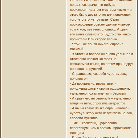
не раз, как врачи что-нибудь
произносят на этом мертвом языке – и
этого было достаточно для понимания
того, что это не тот язык. Само
произношение совсем другое – какое-
то мягкое, певучее, словно… А хрен
его знает словно что! Будто стих какой
прочитали! Или скорее песню…
- Что? – не поняв ничего, спросил
Василий.
В ответ на вопрос он снова услышал в
ответ еще несколько фраз на
незнакомом языке, но потом врач вдруг
перешел на русский.
- Спрашиваю, как себя чувствуешь, -
пояснил он.
- Да нормально, вроде, все, -
прислушавшись к своим ощущениям,
удивленно пожал плечами Василий.
- А сразу что не отвечал? – удивленно
глядя на него, спросила медсестра.
- А вы на каком языке спрашивали? –
чувствуя, что у него лезут глаза на лоб,
спросил мужчина.
- Так… квентрин, - удивленно
переглянувшись с врачом, произнесла
женщина.
- Первый раз слышу про такой…