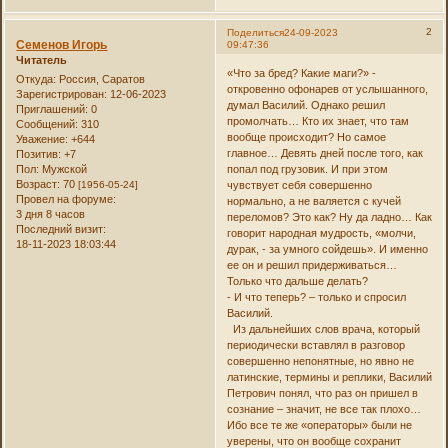
2
Поделиться
24-09-2023
Семенов Игорь
09:47:36
Читатель
«Что за бред? Какие маги?» -
Откуда:
Россия, Саратов
откровенно офонарев от услышанного,
Зарегистрирован
: 12-06-2023
думал Василий. Однако решил
Приглашений:
0
промолчать… Кто их знает, что там
Сообщений:
310
вообще происходит? Но самое
Уважение:
+644
главное… Девять дней после того, как
Позитив:
+7
Пол:
Мужской
попал под грузовик. И при этом
Возраст:
70
[1956-05-24]
чувствует себя совершенно
Провел на форуме:
нормально, а не валяется с кучей
3 дня 8 часов
переломов? Это как? Ну да ладно… Как
Последний визит:
говорит народная мудрость, «молчи,
18-11-2023 18:03:44
дурак, - за умного сойдешь». И именно
ее он и решил придерживаться…
Только что дальше делать?
- И что теперь? – только и спросил
Василий.
Из дальнейших слов врача, который
периодически вставлял в разговор
совершенно непонятные, но явно не
латинские, термины и реплики, Василий
Петрович понял, что раз он пришел в
сознание – значит, не все так плохо…
Ибо все те же «операторы» были не
уверены, что он вообще сохранит