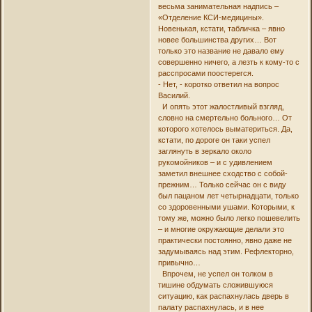
весьма занимательная надпись –
«Отделение КСИ-медицины».
Новенькая, кстати, табличка – явно
новее большинства других… Вот
только это название не давало ему
совершенно ничего, а лезть к кому-то с
расспросами поостерегся.
- Нет, - коротко ответил на вопрос
Василий.
И опять этот жалостливый взгляд,
словно на смертельно больного… От
которого хотелось выматериться. Да,
кстати, по дороге он таки успел
заглянуть в зеркало около
рукомойников – и с удивлением
заметил внешнее сходство с собой-
прежним… Только сейчас он с виду
был пацаном лет четырнадцати, только
со здоровенными ушами. Которыми, к
тому же, можно было легко пошевелить
– и многие окружающие делали это
практически постоянно, явно даже не
задумываясь над этим. Рефлекторно,
привычно…
Впрочем, не успел он толком в
тишине обдумать сложившуюся
ситуацию, как распахнулась дверь в
палату распахнулась, и в нее