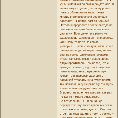
уж он и пешком до рынка дойдет. Хоть и
за шестьдесят давно, но на здоровье
пока особо не жаловался… Хотя
многие в его возрасте и вовсе еще
работают… Правда, сам-то Василий
Петрович проработал после выхода на
пенсию всего чуть больше месяца и
уволился. Всех денег все равно не
заработаешь, а здоровье – оно дороже.
Он и жену-то на то же самое
уговорил… В конце концов, жизнь свою
они прожили, детей вырастили, те уже
вполне самостоятельными людьми
стали, так какой смысл и дальше на
дядю горбатиться? Тем более, что и
дома дел хватает, и детям с внуками
помочь надо, не в садик же их при
живых-то и здоровых дедушке с
бабушкой отдавать, ну а будет время –
так можно и на ту же рыбалку съездить
или еще чем для души заняться…
Впрочем, на практике времени как раз
не так-то и много оставалось.
А вот дальше… Они дошли до
перекрестка, где горел красный свет и
стали, как положено, ждать… Счетчик
отсчитывал двадцать с чем-то секунд –
и тут вдруг нарисовалась она… Прямо