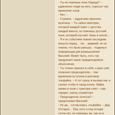
- Ты не помнишь язык Народа? –
удивленно глядя на него, спросил тем
временем эльф.
- Нет…
- Странно, - задумчиво произнес
мужчина. – Ты забыл квентрин,
который каждый знает с детства
каждый квенти, но помнишь русский
язык, который изучают лишь в школе…
- Я и по событиям помню последние
минуты перед… хм… аварией, но не
помню, что было раньше, - подкинул
информации для размышления
Василий. Может быть, хоть так
придумают какое правдоподобное
объяснение..
- Ты только пришел в себя, а врач уже
позвонил председателю, - тем
временем вступила в разговор
эльфийка. – А тот сразу ж вызвал нас и
сказал чтобы в город ехали. Лайра
прямо в поле с трактора снял – сам,
говорит, смену отработает.
- Председатель колхоза? –
предположил Василий.
- Ну да, - согласилась эльфийка. – Дед
Охтарон… Ему хоть и под четыре
сотни лет, но помнишь же, как он в