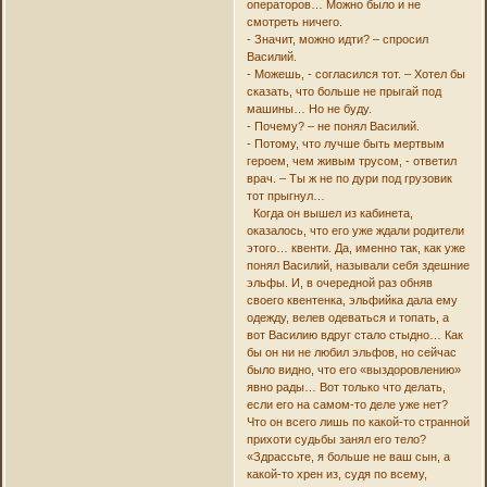
операторов… Можно было и не
смотреть ничего.
- Значит, можно идти? – спросил
Василий.
- Можешь, - согласился тот. – Хотел бы
сказать, что больше не прыгай под
машины… Но не буду.
- Почему? – не понял Василий.
- Потому, что лучше быть мертвым
героем, чем живым трусом, - ответил
врач. – Ты ж не по дури под грузовик
тот прыгнул…
Когда он вышел из кабинета,
оказалось, что его уже ждали родители
этого… квенти. Да, именно так, как уже
понял Василий, называли себя здешние
эльфы. И, в очередной раз обняв
своего квентенка, эльфийка дала ему
одежду, велев одеваться и топать, а
вот Василию вдруг стало стыдно… Как
бы он ни не любил эльфов, но сейчас
было видно, что его «выздоровлению»
явно рады… Вот только что делать,
если его на самом-то деле уже нет?
Что он всего лишь по какой-то странной
прихоти судьбы занял его тело?
«Здрассьте, я больше не ваш сын, а
какой-то хрен из, судя по всему,