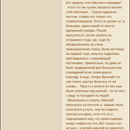
вот окраску стен обычного коридора?
А вот тот же туалет оказался вполне
себе обычным… Только идеально
чистым, словно его только что
отремонтировали. Хотя и в целом тут, в
больнице, царил какой-то просто
идеальный порядок. Решив
прогуляться, после туалета он
отправился туда, где, судя по
обнаруженному на стене
эвакуационному плану, была лестница
на первый этаж, попутно подробнее
приглядываясь к окружающей
обстановке. Удивительно, но даже не
было традиционной для большинства
учреждений кучи слоев краски
повсюду. А еще, теперь Василий это
уже понял, кругом были все те же
эльфы… Просто у многих из них уши
были спрятаны под шапкой – из-за чего
с виду те походили на людей.
Вернувшись в палату, Василий
плюхнулся на постель и, закрыв глаза,
попытался уснуть, смутно надеясь
проснуться дома, хотя что-то и
подсказывало ему, что происходящее
вокруг нифига не сон. Вот только сон
не шел – и волей-неволей он принялся