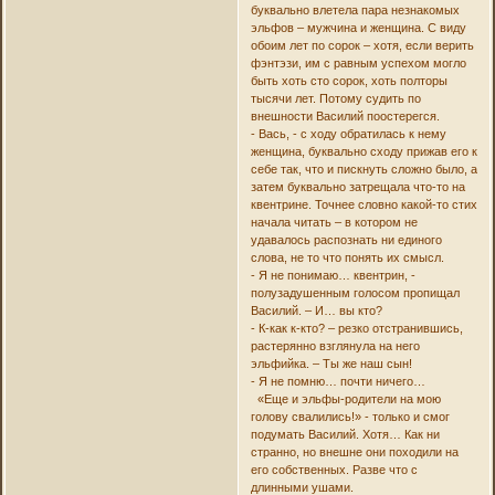
буквально влетела пара незнакомых
эльфов – мужчина и женщина. С виду
обоим лет по сорок – хотя, если верить
фэнтэзи, им с равным успехом могло
быть хоть сто сорок, хоть полторы
тысячи лет. Потому судить по
внешности Василий поостерегся.
- Вась, - с ходу обратилась к нему
женщина, буквально сходу прижав его к
себе так, что и пискнуть сложно было, а
затем буквально затрещала что-то на
квентрине. Точнее словно какой-то стих
начала читать – в котором не
удавалось распознать ни единого
слова, не то что понять их смысл.
- Я не понимаю… квентрин, -
полузадушенным голосом пропищал
Василий. – И… вы кто?
- К-как к-кто? – резко отстранившись,
растерянно взглянула на него
эльфийка. – Ты же наш сын!
- Я не помню… почти ничего…
«Еще и эльфы-родители на мою
голову свалились!» - только и смог
подумать Василий. Хотя… Как ни
странно, но внешне они походили на
его собственных. Разве что с
длинными ушами.