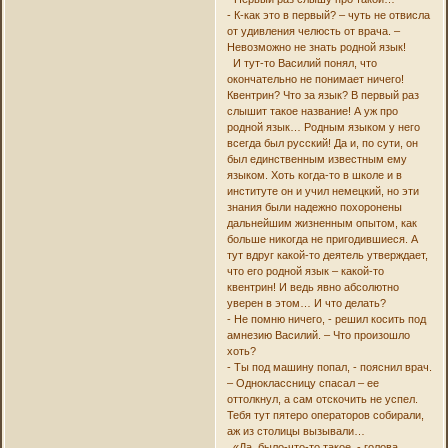
- К-как это в первый? – чуть не отвисла
от удивления челюсть от врача. –
Невозможно не знать родной язык!
И тут-то Василий понял, что
окончательно не понимает ничего!
Квентрин? Что за язык? В первый раз
слышит такое название! А уж про
родной язык… Родным языком у него
всегда был русский! Да и, по сути, он
был единственным известным ему
языком. Хоть когда-то в школе и в
институте он и учил немецкий, но эти
знания были надежно похоронены
дальнейшим жизненным опытом, как
больше никогда не пригодившиеся. А
тут вдруг какой-то деятель утверждает,
что его родной язык – какой-то
квентрин! И ведь явно абсолютно
уверен в этом… И что делать?
- Не помню ничего, - решил косить под
амнезию Василий. – Что произошло
хоть?
- Ты под машину попал, - пояснил врач.
– Одноклассницу спасал – ее
оттолкнул, а сам отскочить не успел.
Тебя тут пятеро операторов собирали,
аж из столицы вызывали…
«Да, было-что-то такое, - голова