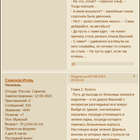
- Ну что, готов? – спросил эльф. –
Тогда поехали…
- А меня возьмете? – жалобным тоном
спросила было девчонка.
- Нет! – резко ответила «мать». – Сама
добирайся, на автобусе!
- Да пусть с нами едет, - не понял
причину столь резкого отказа Василий.
- С нами? – удивленно взглянула на
него эльфийка, но почему-то спорить
не стала. – Ну пусть едет, если так
хочешь…
+4
4
Поделиться
25-09-2023
Семенов Игорь
05:09:43
Читатель
Глава 2. Колхоз.
Откуда:
Россия, Саратов
Путь до выхода из больницы оказался
Зарегистрирован
: 12-06-2023
недолгим – и по дороге Василий с
Приглашений:
0
интересом разглядывал все вокруг.
Сообщений:
310
Выйдя из здания, они внезапно
Уважение:
+644
оказались посреди утопающего в
Позитив:
+7
Пол:
Мужской
зелени парка, посреди которого
Возраст:
70
[1956-05-24]
терялись больничные корпуса.
Провел на форуме:
Настоящее море зелени! Деревья,
3 дня 8 часов
многим из которых явно стукнуло не
Последний визит:
одно десятилетие, кустарники,