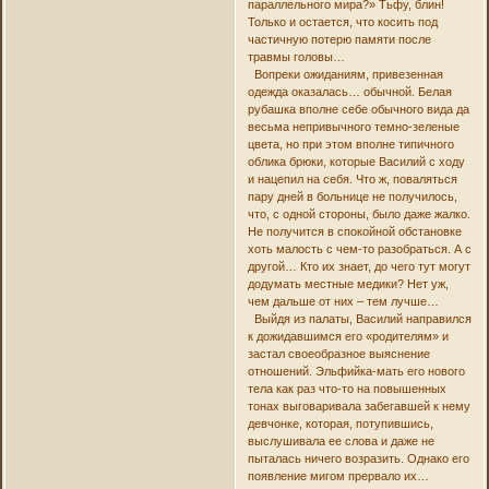
параллельного мира?» Тьфу, блин!
Только и остается, что косить под
частичную потерю памяти после
травмы головы…
Вопреки ожиданиям, привезенная
одежда оказалась… обычной. Белая
рубашка вполне себе обычного вида да
весьма непривычного темно-зеленые
цвета, но при этом вполне типичного
облика брюки, которые Василий с ходу
и нацепил на себя. Что ж, поваляться
пару дней в больнице не получилось,
что, с одной стороны, было даже жалко.
Не получится в спокойной обстановке
хоть малость с чем-то разобраться. А с
другой… Кто их знает, до чего тут могут
додумать местные медики? Нет уж,
чем дальше от них – тем лучше…
Выйдя из палаты, Василий направился
к дожидавшимся его «родителям» и
застал своеобразное выяснение
отношений. Эльфийка-мать его нового
тела как раз что-то на повышенных
тонах выговаривала забегавшей к нему
девчонке, которая, потупившись,
выслушивала ее слова и даже не
пыталась ничего возразить. Однако его
появление мигом прервало их…