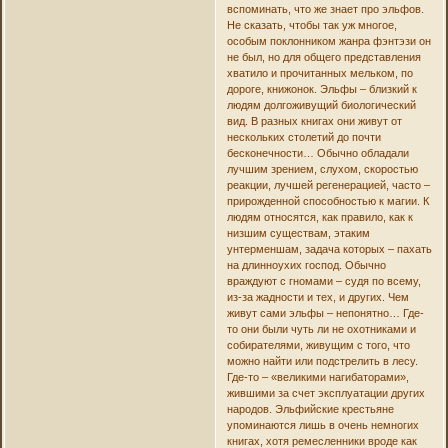
вспоминать, что же знает про эльфов.
Не сказать, чтобы так уж многое,
особым поклонником жанра фэнтэзи он
не был, но для общего представления
хватило и прочитанных мельком, по
дороге, книжонок. Эльфы – близкий к
людям долгоживущий биологический
вид. В разных книгах они живут от
нескольких столетий до почти
бесконечности… Обычно обладали
лучшим зрением, слухом, скоростью
реакции, лучшей регенерацией, часто –
прирожденной способностью к магии. К
людям относятся, как правило, как к
низшим существам, этаким
унтерменшам, задача которых – пахать
на длинноухих господ. Обычно
враждуют с гномами – судя по всему,
из-за жадности и тех, и других. Чем
живут сами эльфы – непонятно… Где-
то они были чуть ли не охотниками и
собирателями, живущим с того, что
можно найти или подстрелить в лесу.
Где-то – «великими нагибаторами»,
жившими за счет эксплуатации других
народов. Эльфийские крестьяне
упоминаются лишь в очень немногих
книгах, хотя ремесленники вроде как