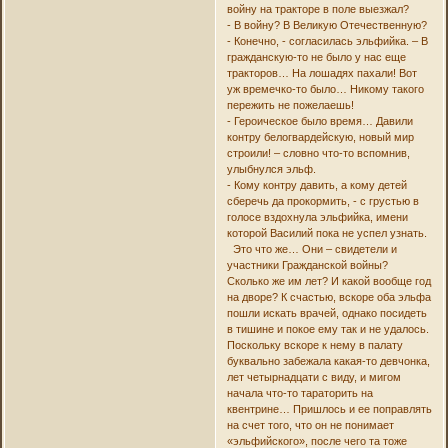
войну на тракторе в поле выезжал?
- В войну? В Великую Отечественную?
- Конечно, - согласилась эльфийка. – В
гражданскую-то не было у нас еще
тракторов… На лошадях пахали! Вот
уж времечко-то было… Никому такого
пережить не пожелаешь!
- Героическое было время… Давили
контру белогвардейскую, новый мир
строили! – словно что-то вспомнив,
улыбнулся эльф.
- Кому контру давить, а кому детей
сберечь да прокормить, - с грустью в
голосе вздохнула эльфийка, имени
которой Василий пока не успел узнать.
Это что же… Они – свидетели и
участники Гражданской войны?
Сколько же им лет? И какой вообще год
на дворе? К счастью, вскоре оба эльфа
пошли искать врачей, однако посидеть
в тишине и покое ему так и не удалось.
Поскольку вскоре к нему в палату
буквально забежала какая-то девчонка,
лет четырнадцати с виду, и мигом
начала что-то тараторить на
квентрине… Пришлось и ее поправлять
на счет того, что он не понимает
«эльфийского», после чего та тоже