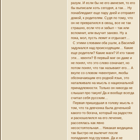
разум. И если бы не его амнезия, то его
бы выписали хоть сегодня, а так… Ну
понаблюдают еще пару дней и отправят
домой, к родителям. Судя по тому, что
он не превратился в овощ, все не так
страшно, если что и забыл – так или
вспомнит, или выучит заново. Ну а
пока, мол, пусть лежит и отдыхает…
С этими словами оба ушли, а Василий
задумался над происходящим… Какие
еще родители? Какие маги? И кто такие
эти… квенти? В первый миг он даже и
не понял, что это слово означает, но
потом понял, что так называют его… А
вкупе со словом «квентрин», якобы
обозначающим его родной язык, это
наталкивало на мысль о национальной
принадлежности. Только он никогда не
слышал про такую! Да и вообще всегда
считал себя русским…
Первая пришедшая в голову мысль о
том, что та девчонка была доченькой
какого-то богача, который на радостях
и раскошелился на его лечение,
рассеялась как явно
несостоятельная… Никакая медицина
так быстро не вылечит после
попадания под грузовик. Да и не