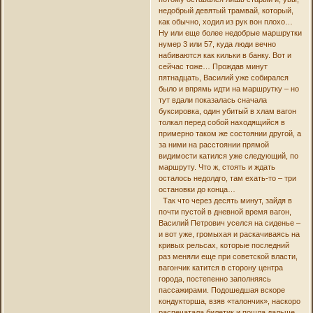
недобрый девятый трамвай, который,
как обычно, ходил из рук вон плохо…
Ну или еще более недобрые маршрутки
нумер 3 или 57, куда люди вечно
набиваются как кильки в банку. Вот и
сейчас тоже… Прождав минут
пятнадцать, Василий уже собирался
было и впрямь идти на маршрутку – но
тут вдали показалась сначала
буксировка, один убитый в хлам вагон
толкал перед собой находящийся в
примерно таком же состоянии другой, а
за ними на расстоянии прямой
видимости катился уже следующий, по
маршруту. Что ж, стоять и ждать
осталось недолдго, там ехать-то – три
остановки до конца…
Так что через десять минут, зайдя в
почти пустой в дневной время вагон,
Василий Петрович уселся на сиденье –
и вот уже, громыхая и раскачиваясь на
кривых рельсах, которые последний
раз меняли еще при советской власти,
вагончик катится в сторону центра
города, постепенно заполняясь
пассажирами. Подошедшая вскоре
кондукторша, взяв «талончик», наскоро
распечатала билетик и пошла дальше,