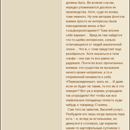
должны быть. Во всяком случае,
нередко упоминаются доспехи их
производства. Хотя, судя по всему,
тоже немного. Ну или авторам фэнтэзи
книжек просто не интересны были
повседневная жизнь и быт
«эльфопролетариев»? Тоже вполне
себе вариант… Вряд ли там найдется
что-то шибко интересное, сильно
отличающееся от людей аналогичной
эпохи… Что ж, с этим предстоит еще
разобраться. Хотя оказаться в теле
эльфа – оно как-то все равно не
радовало. Почти во всех прочитанных
книжках эти существа не вызывали
ничего кроме неприязни, а то и
откровенной ненависти к себе.
«Перворожденные», мать их… И даже
если он будет не таким, то кто же в это
поверит? Вот уж и впрямь угораздило
так угораздило! Нет чтобы как все
нормальные попаданцы попасть куда-
нибудь к товарищу Сталину…
Сам того не заметив, Василий уснул…
Разбудили его лишь когда пришла пора
есть – и, вслед за остальными, он
двинулся в столовую, где кормили
каким-то картофельным супчиком с