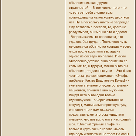
объяснит никаких других
странностей… В том числе, того, что
чувствует себя словно враз
помолодевшим на несколько десятков
лет. Ну а поскольку никто не запрещал
ему вставать с постели, то, долго не
раздумывая, он именно это и сделал…
Вопреки каким-то опасениям, это
удалось без труда… После чего чуть
не свалился обратно на кровать – всего
лишь после короткого взгляда на
одного из соседей по палате. И если
откровенно детское лицо пациента ее
хоть как-то, с трудом, можно было бы
объяснить, то длинные уши… Это было
чем-то за гранью понимания! «Эльфы
гребаные! Как во Властелине Колец!» -
уже внимательнее оглядев остальных
пациентов, пришел в шок мужчина.
Вокруг него были одни только
«длинноухие» - а через считанные
секунды, машинально протянув руку,
он понял, что и сам оказался
представителем этого же ушастого
племени, что повергло его в настоящий
шок. «Эльфы! Сраные эльфы!» -
только и крутилась в голове мысль…
«Да ведь и тело тоже не твое! На лапы