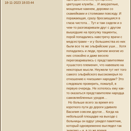
18-11-2023 18:03:44
цветущие клумбы… И аккуратные,
мощенные камнем, дорожки со
скамейками и столиками повсюду. И
поражающая, сразу бросающаяся в
глаза чистота… Тут и там сидели и о
чем-то разговаривали друг с другом
вышедшие на прогулку пациенты,
порой попадались навстречу врачи с
медсестрами – и у большинства из них
были все те же эльфийские уши… Хотя
попадались и люди, причем многие из
них спокойно и даже весело
переговаривались с представителями
«ушастого племени», что навевало на
некоторые мысли. Неужели тут нет того
самого эльфийского высокомерья по
отношению к «низшим» народам? Это
следовало проверить, пожалуй, в
первую очередь. Не хотелось ему как-
то оказаться представителем народца
самовлюбленных уродов…
Но больше всего за время его
короткого пути до дороги удивило
Василия совсем другое… Когда на
небольшой площадке на выходе с
больницы он вдруг увидел памятник,
который одновременно выглядел так
знакомо – и, в то же время,