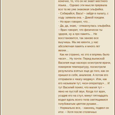
конечно, то, что он не знает местного
языка… Однако эти мысли прервала
все та же уже знакомая эльфийка.
- Собирайся, Вась! – зайдя в палату, с
ходу заявила она. – Домой поедем.
- Но врач говорил, что…
- Да, да, знаю, - отмахнулась эльфийка.
– Врач говорит, что физически ты
здоров, ну а про память… Не
восстановится, так заново все
выучишь. Мы же квенти, у нас
абсолютная память и много лет
жизни…
Как ни странно, но это и впрямь было
«все»… Ну почти. Перед выпиской
Василия еще наскоро осмотрели врачи,
померяли температуру, посмотрели
результаты взятых еще до того, как он
пришел в себя, анализов. А потом его
отправили к «магу-медику». Или, как
его называли тут, «кси-оператору»… И
тут Василий понял, что магия тут –
явно не пустой звук. Когда тот врач,
усадив его на стул, минут пятнадцать
водил вдоль всего тела светящимися
голубоватым цветом руками…
- Нормально все, - наконец, подвел он
итог. – Хотя после столичных