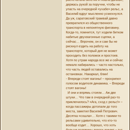
держась рукой за поручни, чтобы не
упасть на очередной «ухабе» рельс, а
Василий вдруг мысленно усмехнулся.
Да уж, саратовский трамвай давно
превратился из общественного
транспорта в непонятную фиговину.
Когда-то, помнится, тут ходили битком
набитые двухвагонные сцепки, а
сейчас… Впрочем, он и сам бы не
рискнул ездить на работу на
транспорте, который дня не может
проходить без поломок и простоев.
Хотя по утрам народа все же и сейчас
немало набирались – часто настолько,
что часть людей оставались на
остановках. Накаркал, блин!
- Впереди стоят вагоны! – прохрипел
голосом водителя динамика. – Впереди
стоят вагоны!
И они и впрямь стояли… Аж две
штуки… Что там в очередной раз-то
приключилось? «Ага, сход с рельс!» –
когда пассажиры дотопали до того
места, заметил Василий Петрович.
Десятка «сошла»… Хотя с такими-то
рельсами удивительно, что кто-то
вообще ездит… Хорошо, что хоть
больше половины дороги доедет – тут