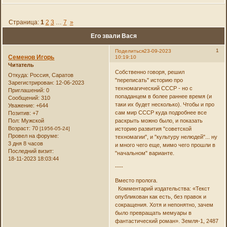
Страница:
1
2
3
…
7
»
Его звали Вася
1
Поделиться
23-09-2023
Семенов Игорь
10:19:10
Читатель
Собственно говоря, решил
Откуда:
Россия, Саратов
"переписать" историю про
Зарегистрирован
: 12-06-2023
техномагический СССР - но с
Приглашений:
0
попаданцем в более раннее время (и
Сообщений:
310
таки их будет несколько). Чтобы и про
Уважение:
+644
сам мир СССР куда подробнее все
Позитив:
+7
Пол:
Мужской
раскрыть можно было, и показать
Возраст:
70
[1956-05-24]
историю развития "советской
Провел на форуме:
техномагии", и "культуру нелюдей"... ну
3 дня 8 часов
и много чего еще, мимо чего прошли в
Последний визит:
"начальном" варианте.
18-11-2023 18:03:44
----
Вместо пролога.
Комментарий издательства: «Текст
опубликован как есть, без правок и
сокращения. Хотя и непонятно, зачем
было превращать мемуары в
фантастический роман». Земля-1, 2487