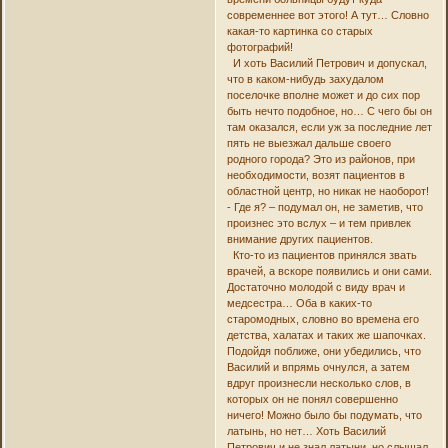
современнее вот этого! А тут… Словно
какая-то картинка со старых
фотографий!
И хоть Василий Петрович и допускал,
что в каком-нибудь захудалом
поселочке вполне может и до сих пор
быть нечто подобное, но… С чего бы он
там оказался, если уж за последние лет
пять не выезжал дальше своего
родного города? Это из районов, при
необходимости, возят пациентов в
областной центр, но никак не наоборот!
- Где я? – подумал он, не заметив, что
произнес это вслух – и тем привлек
внимание других пациентов.
Кто-то из пациентов принялся звать
врачей, а вскоре появились и они сами.
Достаточно молодой с виду врач и
медсестра… Оба в каких-то
старомодных, словно во времена его
детства, халатах и таких же шапочках.
Подойдя поближе, они убедились, что
Василий и впрямь очнулся, а затем
вдруг произнесли несколько слов, в
которых он не понял совершенно
ничего! Можно было бы подумать, что
латынь, но нет… Хоть Василий
Петрович и не знал латыни, но слышал