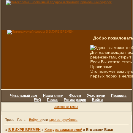
Добро пожаловать
Здесь вы можете о
Для начинающих писа
рецензентам, открыт 
Если Вы хотите стать
Правилами.
Это поможет вам луч
первых порах в нелов
Читальный зал
Наши книги
Форум
Участники
Правила
FAQ
Поиск
Регистрация
Войти
Активные темы
Привет, Гость!
Войдите
или
зарегистрируйтесь
.
»
В ВИХРЕ ВРЕМЕН
»
Конкурс соискателей
»
Его звали Вася