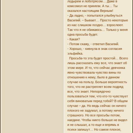
лодырем и лоботрясом… Даже в
комсомол не приняли. А ты… Ты
оказался настоящим Верным!
- Да ладно, - попытался улыбнуться
Василий. – Бывает… Просто некоторые
из нас слишком поздно… взрослеют.
Так что я не обижаюсь… Только у меня
одна просьба будет.
- Какая?
- Потом скажу, - ответил Василий.
- Хорошо, - кивнула в знак согласия
эльфийка.
Просьба-то эта будет простой… Всего
лишь рассказать ему все, что знает об
этом мире. И то, что сейчас девчонка
явно чувствовала чувство вины по
отношению к нему, было в данном
случае на пользу. Больше вероятность
того, что не растреплет всем подряд
все, что знает. Непорядочно
пользоваться тем, что кто-то чувствует
себя виноватым перед тобой? В общем
случае – да. Но ведь сейчас он ничего
плохого не задумал, а потому ничего
страшного. Но все просьбы потом,
наедине. Чтобы никто больше не видел
и не слышал, а то еще и впрямь в
психи запишут… Но самое плохое,