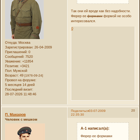
Так они ей вроде как без надобности.
Фюрер ее
формами
формой не особо
интересовался.
0
Откуда:
Москва
Зарегистрирован
: 26-04-2009
Приглашений:
0
Сообщений:
7520
Уважение:
+11854
Позитив:
+3421
Пол:
Мужской
Возраст:
49
[1976-09-24]
Провел на форуме:
5 месяцев 14 дней
Последний визит:
28-07-2026 11:48:46
20
Поделиться
03-07-2009
П. Макаров
22:35:30
Человек с мешком
А-1 написал(а):
Фюрер ее формами