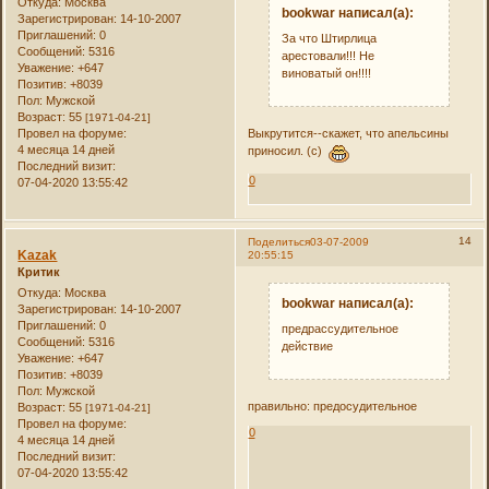
Откуда:
Москва
bookwar написал(а):
Зарегистрирован
: 14-10-2007
Приглашений:
0
За что Штирлица
Сообщений:
5316
арестовали!!! Не
Уважение:
+647
виноватый он!!!!
Позитив:
+8039
Пол:
Мужской
Возраст:
55
[1971-04-21]
Выкрутится--скажет, что апельсины
Провел на форуме:
4 месяца 14 дней
приносил. (c)
Последний визит:
0
07-04-2020 13:55:42
14
Поделиться
03-07-2009
Kazak
20:55:15
Критик
Откуда:
Москва
bookwar написал(а):
Зарегистрирован
: 14-10-2007
Приглашений:
0
предрассудительное
Сообщений:
5316
действие
Уважение:
+647
Позитив:
+8039
Пол:
Мужской
правильно: предосудительное
Возраст:
55
[1971-04-21]
Провел на форуме:
0
4 месяца 14 дней
Последний визит:
07-04-2020 13:55:42