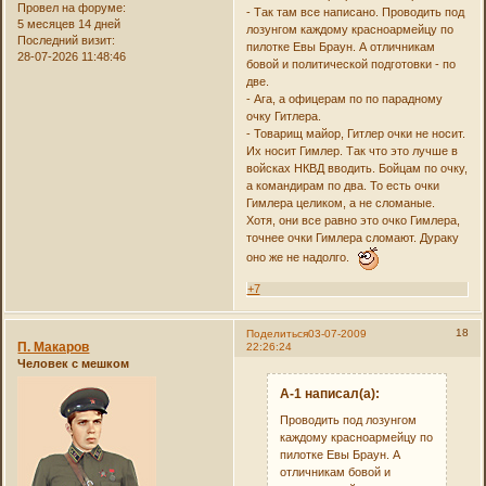
Провел на форуме:
- Так там все написано. Проводить под
5 месяцев 14 дней
лозунгом каждому красноармейцу по
Последний визит:
пилотке Евы Браун. А отличникам
28-07-2026 11:48:46
бовой и политической подготовки - по
две.
- Ага, а офицерам по по парадному
очку Гитлера.
- Товарищ майор, Гитлер очки не носит.
Их носит Гимлер. Так что это лучше в
войсках НКВД вводить. Бойцам по очку,
а командирам по два. То есть очки
Гимлера целиком, а не сломаные.
Хотя, они все равно это очко Гимлера,
точнее очки Гимлера сломают. Дураку
оно же не надолго.
+7
18
Поделиться
03-07-2009
П. Макаров
22:26:24
Человек с мешком
А-1 написал(а):
Проводить под лозунгом
каждому красноармейцу по
пилотке Евы Браун. А
отличникам бовой и