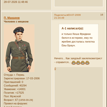
28-07-2026 11:48:46
16
Поделиться
03-07-2009
П. Макаров
21:24:49
Человек с мешком
А-1 написал(а):
и только Кеша Фридман
бился в истерике, ему по
жребию досталась пилотка
Евы Браун.
Ничего... Как заядлый заклепкометрист
- справится...
0
Откуда:
г. Пермь
Зарегистрирован
: 17-03-2006
Приглашений:
0
Сообщений:
40294
Уважение:
+14001
Позитив:
+17525
Пол:
Мужской
Возраст:
67
[1958-09-28]
Провел на форуме: