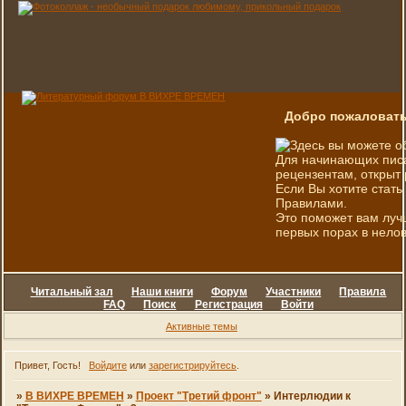
Добро пожаловать
Здесь вы можете о
Для начинающих писа
рецензентам, открыт 
Если Вы хотите стать
Правилами.
Это поможет вам луч
первых порах в нелов
Читальный зал
Наши книги
Форум
Участники
Правила
FAQ
Поиск
Регистрация
Войти
Активные темы
Привет, Гость!
Войдите
или
зарегистрируйтесь
.
»
В ВИХРЕ ВРЕМЕН
»
Проект "Третий фронт"
»
Интерлюдии к