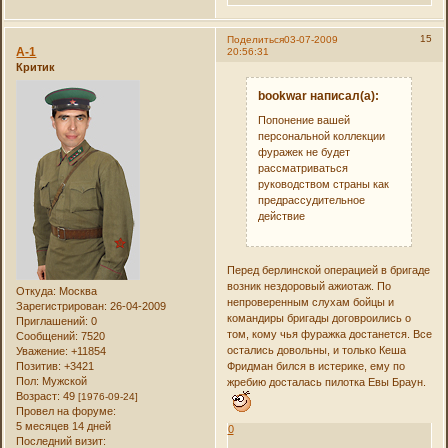
15
Поделиться
03-07-2009
А-1
20:56:31
Критик
bookwar написал(а):
Попонение вашей
персональной коллекции
фуражек не будет
рассматриваться
руководством страны как
предрассудительное
действие
Перед берлинской операцией в бригаде
возник нездоровый ажиотаж. По
Откуда:
Москва
непроверенным слухам бойцы и
Зарегистрирован
: 26-04-2009
командиры бригады договроились о
Приглашений:
0
том, кому чья фуражка достанется. Все
Сообщений:
7520
остались довольны, и только Кеша
Уважение:
+11854
Позитив:
+3421
Фридман бился в истерике, ему по
Пол:
Мужской
жребию досталась пилотка Евы Браун.
Возраст:
49
[1976-09-24]
Провел на форуме:
5 месяцев 14 дней
0
Последний визит: