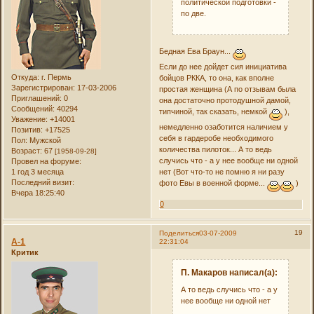
политической подготовки -
по две.
Бедная Ева Браун...
Если до нее дойдет сия инициатива
Откуда:
г. Пермь
бойцов РККА, то она, как вполне
Зарегистрирован
: 17-03-2006
простая женщина (А по отзывам была
Приглашений:
0
она достаточно протодушной дамой,
Сообщений:
40294
типчиной, так сказать, немкой
),
Уважение:
+14001
немедленно озаботится наличием у
Позитив:
+17525
себя в гардеробе необходимого
Пол:
Мужской
количества пилоток... А то ведь
Возраст:
67
[1958-09-28]
случись что - а у нее вообще ни одной
Провел на форуме:
1 год 3 месяца
нет (Вот что-то не помню я ни разу
Последний визит:
фото Евы в военной форме...
)
Вчера 18:25:40
0
19
Поделиться
03-07-2009
А-1
22:31:04
Критик
П. Макаров написал(а):
А то ведь случись что - а у
нее вообще ни одной нет