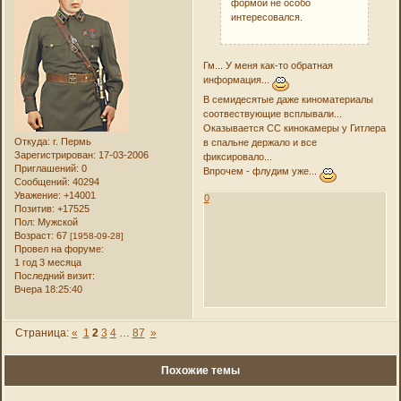
формой не особо
интересовался.
Гм... У меня как-то обратная
информация...
В семидесятые даже киноматериалы
соотвествующие всплывали...
Оказывается СС кинокамеры у Гитлера
Откуда:
г. Пермь
в спальне держало и все
Зарегистрирован
: 17-03-2006
фиксировало...
Приглашений:
0
Впрочем - флудим уже...
Сообщений:
40294
Уважение:
+14001
0
Позитив:
+17525
Пол:
Мужской
Возраст:
67
[1958-09-28]
Провел на форуме:
1 год 3 месяца
Последний визит:
Вчера 18:25:40
Страница:
«
1
2
3
4
…
87
»
Похожие темы