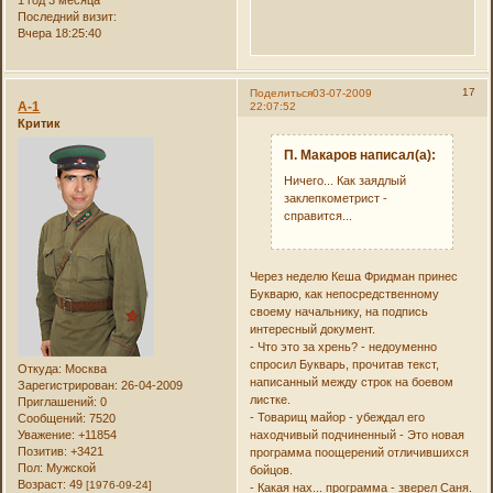
1 год 3 месяца
Последний визит:
Вчера 18:25:40
17
Поделиться
03-07-2009
А-1
22:07:52
Критик
П. Макаров написал(а):
Ничего... Как заядлый
заклепкометрист -
справится...
Через неделю Кеша Фридман принес
Букварю, как непосредственному
своему начальнику, на подпись
интересный документ.
- Что это за хрень? - недоуменно
спросил Букварь, прочитав текст,
Откуда:
Москва
написанный между строк на боевом
Зарегистрирован
: 26-04-2009
листке.
Приглашений:
0
- Товарищ майор - убеждал его
Сообщений:
7520
находчивый подчиненный - Это новая
Уважение:
+11854
Позитив:
+3421
программа поощерений отличившихся
Пол:
Мужской
бойцов.
Возраст:
49
[1976-09-24]
- Какая нах... программа - зверел Саня.