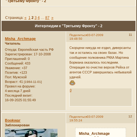
"Третьему Фронту" - 2
Страница:
«
1
2
3
4
…
87
»
Интерлюдии к "Третьему Фронту" - 2
11
Поделиться
03-07-2009
Misha_Archmage
19:48:50
Читатель
Скорцени никуда не ездил, диверсанты
Откуда:
Европейская часть РФ
так и остались на своих базах. Но
Зарегистрирован
: 17-10-2008
сообщение полковника РККА Мартина
Приглашений:
0
Бормана оказалось последним.
Сообщений:
433
Операция по очистке верхов Рейха от
Уважение:
+37
агентов СССР завершилась небывалой
Позитив:
+123
Пол:
Мужской
удачей.
Возраст:
41
[1984-11-01]
Провел на форуме:
0
4 месяца 7 дней
Последний визит:
16-09-2025 01:55:49
12
Поделиться
03-07-2009
Bookwar
19:55:24
Заблокирован
Misha_Archmage