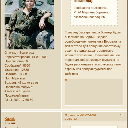
написал(а):
сообщение полковника
РККА Мартина Бормана
оказалось последним.
Товарищ Букварь, ваша бригада будет
высажена на Берлин. Задача:
освобождение полковника Бормана из
лап гестапо для придания советскому
суду по статье за дачу заведомо
Откуда:
г. Волгоград
ложных показаний! Попонение вашей
Зарегистрирован
: 14-03-2009
персональной коллекции фуражек не
Приглашений:
0
будет рассматриваться руководством
Сообщений:
8830
страны как предрассудительное
Уважение:
+2838
действие
Позитив:
+3568
Пол:
Мужской
0
Возраст:
46
[1979-12-05]
Провел на форуме:
4 месяца 10 дней
Последний визит:
08-11-2010 17:56:50
13
Поделиться
03-07-2009
Kazak
20:53:43
Критик