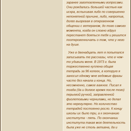
заранее заготовленными вопросами.
Они рождались большей частью как
искра, вспыхивая либо по совершенно
непонятной причине, либо, напротив,
долго вызревая в откровенном
общении с ветераном, до того самого
момента, когда он словно вдруг
перестанет бояться тебя и решится
пооткровенничать о том, что у него
на душе.
Уже в двенадцать лет я попытался
записывать те рассказы, что в чем-
то удивили меня. В 1973 г. была
торжественно куплена общая
тетрадь за 96 копеек, в которую я
заносил одному мне ведомые фразы
часто без начала и конца. Но,
несомненно, самое важное. Писал я
тогда (да и долгое время после того)
перьевой ручкой, заправленной
фиолетовыми чернилами, но делал
это нерегулярно. Но количество
тетрадей постоянно росло. К концу
школы их было три, а к окончанию
института - пять. По окончании
института такая моя деятельность
была уже не столь активна, да и