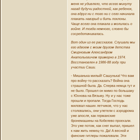
меня не удивляло, что всего минуту
назад будучи радостной, как ребенок,
она вдруг ни с того ни с сего начинала
плакать навзрыд и бить поклоны.
Чаще всего она плакала и молилась о
войне. И тогда немного, словно бы
сосредотачивалась.
Вот один из ее рассказов. Слушали мы
его вдвоем с моим другом детства
Смирновым Александром
Анатольевичем примерно в 1974.
Восстановлен в 1986-88 году при
участии Саши.
- Мишанька милый! Сашунька! Что вам
про войну-то рассказать? Война она
страшной была. Да. Сперва немца тут и
не было. Прошел он мимо по большаку
с Юхнова на Вязьму. Ну и у нас тоже
прошли и пропали. Тогда Господь
миловал наших летчиков, что у нас
столовались, они улетели с аэродрома
уже апосля, как германские
бронемашины на Кобелево проехали.
Это уже потом, как снег выпал, пришел
к нам жить немец-то. Да! А весной и
финские гитлеры пожаловали. Эти