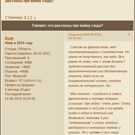
рассказы про войну сюда?
Страница:
1
2
3
»
Говорят, что рассказы про войну сюда?
1
Поделиться
18-03-2012
Дьяк
04:16:16
Умер в 2014 году
Совсем не фантастика, нет
Откуда:
Область
альтернативщины и попаданства. Ни
Зарегистрирован
: 26-02-2012
хрена не получается, как надо. Все
Приглашений:
0
равно не знаю, что с этим делать?
Сообщений:
4989
Художественный рассказ без
Уважение:
+4952
приключенческого или детективного
Позитив:
+4688
Пол:
Мужской
сюжета, даже если на
Возраст:
67
[1959-01-21]
документальной основе, сегодня
Провел на форуме:
никого не интересует. Но...
3 месяца 24 дня
Мне повезло - я родился в семье
Последний визит:
21-06-2014 16:24:35
фронтовика и потому впервые
услышал "про войну" очень рано. Отец
рассказывал о ней уже в то время,
когда я ходил в детский сад.
Возможно, поэтому я рос
"подкованным" и очень неплохо
разбирался в киношных танках и
пушках. Но с годами я все чаще