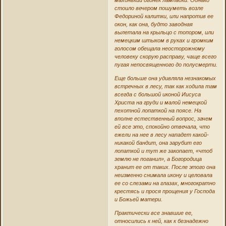
махонький огонек лампадки. Однако
стоило вечером пошуметь возле
Федориной калитки, или напротив ее
окон, как она, будто заводная
вылетала на крыльцо с топором, или
немецким штыком в руках и громким
голосом обещала неосторожному
человеку скорую расправу, чаще всего
пугая непосвященного до полусмерти.
Еще больше она удивляла незнакомых
встречных в лесу, так как ходила там
всегда с большой иконой Иисуса
Христа на груди и малой немецкой
пехотной лопаткой на поясе. На
вполне естественный вопрос, зачем
ей все это, спокойно отвечала, что
ежели на нее в лесу нападет какой-
никакой бандит, она зарубит его
лопаткой и тут же закопает, «чтоб
землю не поганил», а Богородица
хранит ее от таких. После этого она
неизменно снимала икону и целовала
ее со слезами на глазах, многократно
крестясь и прося прощения у Господа
и Божьей матери.
Практически все знавшие ее,
относились к ней, как к безнадежно