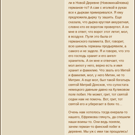
ли в Новой Деревне (Новомихайловка)
германов-то? А сам с иголкой в руках
все к дыркам примеривался. Я ему
предложила дырку ту зашить. Еще
сказала, что дырка круглая аккуратная,
словно кто ее воротом провертел. А он
мне в ответ, что ворот этот летит, мол,
в воздухе. Пуля это была от
германского палимета. Вот, говорит,
всю шинель германы продырявили, а
самого и не задело. Я и говорю, что это
его господь хранит и его ангел-
хранитель. А он мне и отвечает, что
мол ангел у него, верно есть и имя
хранит и фамилию. Что звать его Митей
и фамилия, мол, у него Митин, не то
Митрин. А еще мол, был такой богатырь
святой Митрий Донсков, что супостата
немецкого давным-давно на Куликовом
поле побил. Не может, грит, тот святой
седни нам не помочь. Вот, грит, тот
святой его и уберегает в боях-то…
Очень нам хотелось тогда енерала-то
нашего, Ефремова глянуть, да спешили
наши воины-то. Они ведь поняли,
зачем герман-то финский побег в
деревню. Мы уж с ими так прощались!