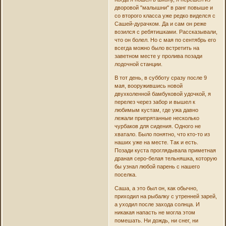
дворовой "малышни" в ранг повыше и
со второго класса уже редко виделся с
Сашей-дурачком. Да и сам он реже
возился с ребятишками. Рассказывали,
что он болел. Но с мая по сентябрь его
всегда можно было встретить на
заветном месте у пролива позади
лодочной станции.
В тот день, в субботу сразу после 9
мая, вооружившись новой
двухколенной бамбуковой удочкой, я
перелез через забор и вышел к
любимым кустам, где ужа давно
лежали припрятанные несколько
чурбаков для сидения. Одного не
хватало. Было понятно, что кто-то из
наших уже на месте. Так и есть.
Позади куста проглядывала приметная
драная серо-белая тельняшка, которую
бы узнал любой парень с нашего
поселка.
Саша, а это был он, как обычно,
приходил на рыбалку с утренней зарей,
а уходил после захода солнца. И
никакая напасть не могла этом
помешать. Ни дождь, ни снег, ни