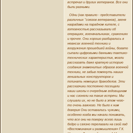
встречал и других ветеранов. Все они
были разными.
Одни (как правило - представители
различных "союзов ветеранов), звеня
наградами на парадном кителе, с
готовностью рассказывали об
операциях, военачальниках, сражениях
и прочее. Они хорошо разбирались в
нюансах военной техники и
вооружения прошедшей войны, богато
сыпали цифровыми данными тактико-
технических характеристик, могли
рассказать даже краткую историю
создания знаменитых образов военной
техники, не забыв помянуть наших
гениальных конструкторов и
попинать немецких бракоделов. Эти
рассказчики постоянно посещали
наши школы к очередным годовщинам
и нас сгоняли на такие встречи. Мы
слушали их, но не было а этом чего-
то очень важного. Не было к ним
доверия Они оставались чужими,
особенно когда мы начали понимать,
что все они на поверку всего лишь
бодро и связно перелагали на свой лад
«Воспоминания и размышления» Г.К.