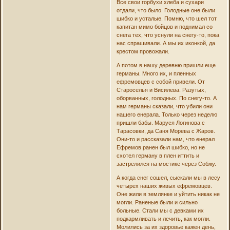
Все свои горбухи хлеба и сухари
отдали, что было. Голодные оне были
шибко и усталые. Помню, что шел тот
капитан мимо бойцов и поднимал со
снега тех, что уснули на снегу-то, пока
нас спрашивали. А мы их иконкой, да
крестом провожали.
А потом в нашу деревню пришли еще
германы. Много их, и пленных
ефремовцев с собой привели. От
Староселья и Висилева. Разутых,
оборванных, голодных. По снегу-то. А
нам германы сказали, что убили они
нашего енерала. Только через неделю
пришли бабы. Маруся Логинова с
Тарасовки, да Саня Морева с Жаров.
Они-то и рассказали нам, что енерал
Ефремов ранен был шибко, но не
схотел герману в плен иттить и
застрелился на мостике через Собжу.
А когда снег сошел, сыскали мы в лесу
четырех наших живых ефремовцев.
Оне жили в землянке и уйтить никак не
могли. Раненые были и сильно
больные. Стали мы с девками их
подкармливать и лечить, как могли.
Молились за их здоровье кажен день,