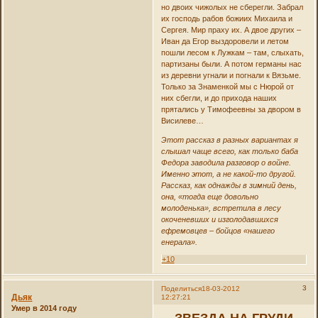
но двоих чижолых не сберегли. Забрал
их господь рабов божиих Михаила и
Сергея. Мир праху их. А двое других –
Иван да Егор выздоровели и летом
пошли лесом к Лужкам – там, слыхать,
партизаны были. А потом германы нас
из деревни угнали и погнали к Вязьме.
Только за Знаменкой мы с Нюрой от
них сбегли, и до прихода наших
прятались у Тимофеевны за двором в
Висилеве…
Этот рассказ в разных вариантах я
слышал чаще всего, как только баба
Федора заводила разговор о войне.
Именно этот, а не какой-то другой.
Рассказ, как однажды в зимний день,
она, «тогда еще довольно
молоденька», встретила в лесу
окоченевших и изголодавшихся
ефремовцев – бойцов «нашего
енерала».
+10
3
Поделиться
18-03-2012
Дьяк
12:27:21
Умер в 2014 году
ЗВЕЗДА НА ГРУДИ