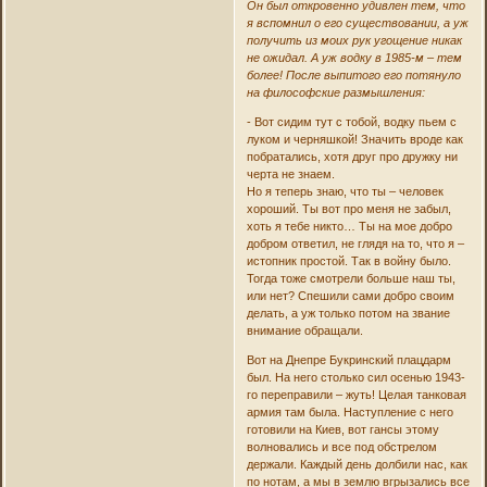
Он был откровенно удивлен тем, что
я вспомнил о его существовании, а уж
получить из моих рук угощение никак
не ожидал. А уж водку в 1985-м – тем
более! После выпитого его потянуло
на философские размышления:
- Вот сидим тут с тобой, водку пьем с
луком и черняшкой! Значить вроде как
побратались, хотя друг про дружку ни
черта не знаем.
Но я теперь знаю, что ты – человек
хороший. Ты вот про меня не забыл,
хоть я тебе никто… Ты на мое добро
добром ответил, не глядя на то, что я –
истопник простой. Так в войну было.
Тогда тоже смотрели больше наш ты,
или нет? Спешили сами добро своим
делать, а уж только потом на звание
внимание обращали.
Вот на Днепре Букринский плацдарм
был. На него столько сил осенью 1943-
го переправили – жуть! Целая танковая
армия там была. Наступление с него
готовили на Киев, вот гансы этому
волновались и все под обстрелом
держали. Каждый день долбили нас, как
по нотам, а мы в землю вгрызались все