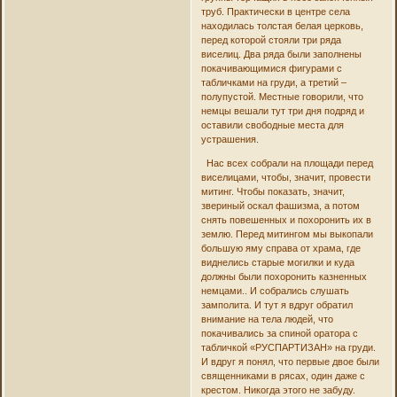
труб. Практически в центре села
находилась толстая белая церковь,
перед которой стояли три ряда
виселиц. Два ряда были заполнены
покачивающимися фигурами с
табличками на груди, а третий –
полупустой. Местные говорили, что
немцы вешали тут три дня подряд и
оставили свободные места для
устрашения.
Нас всех собрали на площади перед
виселицами, чтобы, значит, провести
митинг. Чтобы показать, значит,
звериный оскал фашизма, а потом
снять повешенных и похоронить их в
землю. Перед митингом мы выкопали
большую яму справа от храма, где
виднелись старые могилки и куда
должны были похоронить казненных
немцами.. И собрались слушать
замполита. И тут я вдруг обратил
внимание на тела людей, что
покачивались за спиной оратора с
табличкой «РУСПАРТИЗАН» на груди.
И вдруг я понял, что первые двое были
священниками в рясах, один даже с
крестом. Никогда этого не забуду.