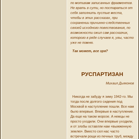
по мотивам записанных фрагментов.
Не врать в сути, но постараться от
себя заполнить пустые места,
чтобы в этих рассказах, при
сохранении причинно-следственных
связей исходного повествования, по
возможности ожил сам рассказчик,
которого в ряде случаев я, увы, часто
уже не помню.
Так может, все зря?
РУСПАРТИЗАН
Михаил Дьяконов
Никогда не забуду я зиму 1942-го. Мы
тогда после долгого сидения под
Москвой в наступление пошли. Все нам
было впервые. Впервые в наступление.
Да еще на таком морозе. А немцы не
просто уходили. Они впервые уходили,
и от злобы оставлли нам «выжженную
землю». Вместо сел нас часто
встречали рощи из печных труб, между