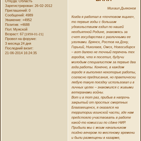
Откуда:
Область
Зарегистрирован
: 26-02-2012
Михаил Дьяконов
Приглашений:
0
Сообщений:
4989
Когда я работал в «почтовом ящике»,
Уважение:
+4952
то первые годы с большим
Позитив:
+4688
удовольствием ездил по нашей
Пол:
Мужской
необъятной Родине, знакомясь за
Возраст:
67
[1959-01-21]
счет государства с различными ее
Провел на форуме:
уголками. Брянск, Ростов на Дону,
3 месяца 24 дня
Горький, Николаев, Омск, Новосибирск
Последний визит:
– вот далеко не точный перечень тех
21-06-2014 16:24:35
городов, что я посетил, будучи
молодым специалистом за первые два
года работы. Конечно, в каждом
городе я выполнял некоторые работы,
согласно предписания, но практически
любую такую поездку использовал и в
личных целях – знакомился с живыми
ветеранами войны.
Вот и в тот раз, прибыв в напрочь
закрытый от простых смертных
Благовещенск, я оказался на
территории воинской части, где нам
предстояло участвовать в работе
какой-то комиссии по сдаче НИР.
Прибыли мы с моим начальником
поздно вечером по местному времени
и были размещены в казарме,