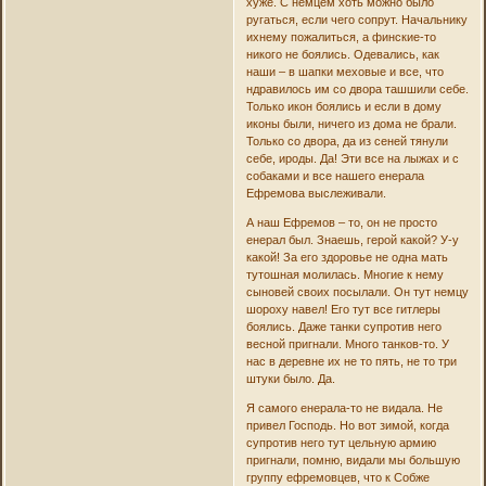
хуже. С немцем хоть можно было
ругаться, если чего сопрут. Начальнику
ихнему пожалиться, а финские-то
никого не боялись. Одевались, как
наши – в шапки меховые и все, что
ндравилось им со двора ташшили себе.
Только икон боялись и если в дому
иконы были, ничего из дома не брали.
Только со двора, да из сеней тянули
себе, ироды. Да! Эти все на лыжах и с
собаками и все нашего енерала
Ефремова выслеживали.
А наш Ефремов – то, он не просто
енерал был. Знаешь, герой какой? У-у
какой! За его здоровье не одна мать
тутошная молилась. Многие к нему
сыновей своих посылали. Он тут немцу
шороху навел! Его тут все гитлеры
боялись. Даже танки супротив него
весной пригнали. Много танков-то. У
нас в деревне их не то пять, не то три
штуки было. Да.
Я самого енерала-то не видала. Не
привел Господь. Но вот зимой, когда
супротив него тут цельную армию
пригнали, помню, видали мы большую
группу ефремовцев, что к Собже