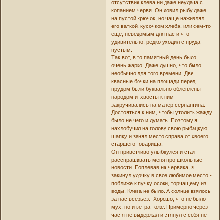
отсутствие клева ни даже неудача с
копанием червя. Он ловил рыбу даже
на пустой крючок, но чаще наживлял
его ваткой, кусочком хлеба, или сем-то
еще, неведомым для нас и что
удивительно, редко уходил с пруда
пустым.
Так вот, в то памятный день было
очень жарко. Даже душно, что было
необычно для того времени. Две
квасные бочки на площади перед
прудом были буквально облеплены
народом и хвосты к ним
закручивались на манер серпантина.
Достояться к ним, чтобы утолить жажду
было не чего и думать. Поэтому я
нахлобучил на голову свою рыбацкую
шапку и занял место справа от своего
старшего товарища.
Он приветливо улыбнулся и стал
расспрашивать меня про школьные
новости. Поплевав на червяка, я
закинул удочку в свое любимое место -
поближе к пучку осоки, торчащему из
воды. Клева не было. А солнце взялось
за нас всерьез. Хорошо, что не было
мух, но и ветра тоже. Примерно через
час я не выдержал и стянул с себя не