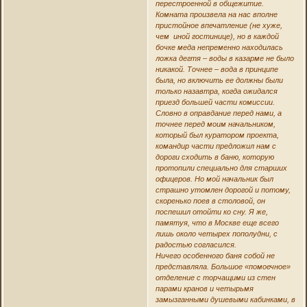
перестроенной в общежитие.
Комната произвела на нас вполне
пристойное впечатление (не хуже,
чем иной гостинице), но в каждой
бочке меда непременно находилась
ложка дегтя – воды в казарме не было
никакой. Точнее – вода в принципе
была, но включить ее должны были
только назавтра, когда ожидался
приезд большей части комиссии.
Словно в оправдание перед нами, а
точнее перед моим начальником,
который был куратором проекта,
командир части предложил нам с
дороги сходить в баню, которую
протопили специально для старших
офицеров. Но мой начальник был
страшно утомлен дорогой и потому,
скоренько поев в столовой, он
поспешил отойти ко сну. Я же,
памятуя, что в Москве еще всего
лишь около четырех пополудни, с
радостью согласился.
Ничего особенного баня собой не
представляла. Большое «помоечное»
отделение с торчащими из стен
парами кранов и четырьмя
замызганными душевыми кабинками, в