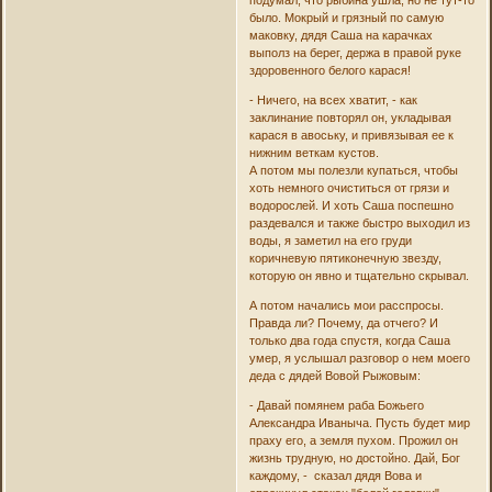
было. Мокрый и грязный по самую
маковку, дядя Саша на карачках
выполз на берег, держа в правой руке
здоровенного белого карася!
- Ничего, на всех хватит, - как
заклинание повторял он, укладывая
карася в авоську, и привязывая ее к
нижним веткам кустов.
А потом мы полезли купаться, чтобы
хоть немного очиститься от грязи и
водорослей. И хоть Саша поспешно
раздевался и также быстро выходил из
воды, я заметил на его груди
коричневую пятиконечную звезду,
которую он явно и тщательно скрывал.
А потом начались мои расспросы.
Правда ли? Почему, да отчего? И
только два года спустя, когда Саша
умер, я услышал разговор о нем моего
деда с дядей Вовой Рыжовым:
- Давай помянем раба Божьего
Александра Иваныча. Пусть будет мир
праху его, а земля пухом. Прожил он
жизнь трудную, но достойно. Дай, Бог
каждому, - сказал дядя Вова и