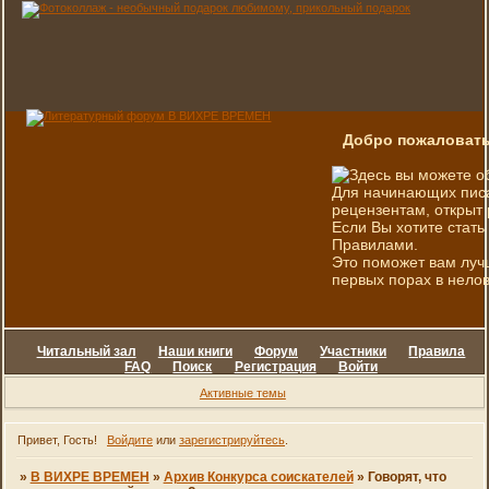
Добро пожаловать
Здесь вы можете о
Для начинающих писа
рецензентам, открыт 
Если Вы хотите стать
Правилами.
Это поможет вам луч
первых порах в нелов
Читальный зал
Наши книги
Форум
Участники
Правила
FAQ
Поиск
Регистрация
Войти
Активные темы
Привет, Гость!
Войдите
или
зарегистрируйтесь
.
»
В ВИХРЕ ВРЕМЕН
»
Архив Конкурса соискателей
»
Говорят, что