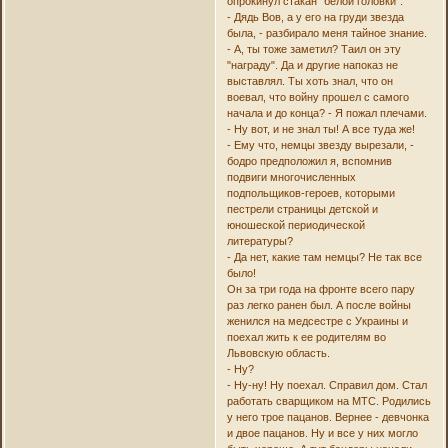
опрокинул стакан "белой головки".
- Дядь Вов, а у его на груди звезда
была, - разбирало меня тайное знание.
- А, ты тоже заметил? Таил он эту
"награду". Да и другие напоказ не
выставлял. Ты хоть знал, что он
воевал, что войну прошел с самого
начала и до конца? - Я пожал плечами.
- Ну вот, и не знал ты! А все туда же!
- Ему что, немцы звезду вырезали, -
бодро предположил я, вспомнив
подвиги многочисленных
подпольщиков-героев, которыми
пестрели страницы детской и
юношеской периодической
литературы?
- Да нет, какие там немцы? Не так все
было!
Он за три года на фронте всего пару
раз легко ранен был. А после войны
женился на медсестре с Украины и
поехал жить к ее родителям во
Львовскую область.
- Ну?
- Ну-ну! Ну поехал. Справил дом. Стал
работать сварщиком на МТС. Родились
у него трое пацанов. Вернее - девчонка
и двое пацанов. Ну и все у них могло