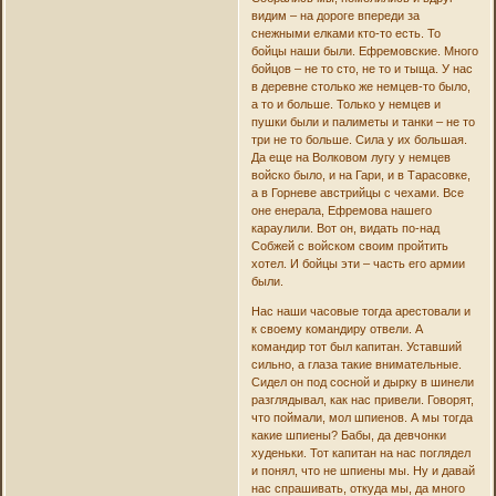
видим – на дороге впереди за
снежными елками кто-то есть. То
бойцы наши были. Ефремовские. Много
бойцов – не то сто, не то и тыща. У нас
в деревне столько же немцев-то было,
а то и больше. Только у немцев и
пушки были и палиметы и танки – не то
три не то больше. Сила у их большая.
Да еще на Волковом лугу у немцев
войско было, и на Гари, и в Тарасовке,
а в Горневе австрийцы с чехами. Все
оне енерала, Ефремова нашего
караулили. Вот он, видать по-над
Собжей с войском своим пройтить
хотел. И бойцы эти – часть его армии
были.
Нас наши часовые тогда арестовали и
к своему командиру отвели. А
командир тот был капитан. Уставший
сильно, а глаза такие внимательные.
Сидел он под сосной и дырку в шинели
разглядывал, как нас привели. Говорят,
что поймали, мол шпиенов. А мы тогда
какие шпиены? Бабы, да девчонки
худеньки. Тот капитан на нас поглядел
и понял, что не шпиены мы. Ну и давай
нас спрашивать, откуда мы, да много