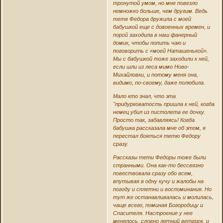
тронутой умом, но мне повезло
немножко больше, чем другим. Ведь
тетя Федора дружила с моей
бабушкой еще с довоенных времен, и
порой заходила в наш фанерный
домик, чтобы попить чаю и
поговорить с «моей Наташенькой».
Мы с бабушкой тоже заходили к ней,
если шли из леса мимо Ново-
Михайловки, и потому меня она,
видимо, по-своему, даже полюбила.
Мало кто знал, что эта
"придурковатость пришла к ней, когда
немец убил из пистолета ее дочку.
Просто так, забавляясь! Когда
бабушка рассказала мне об этом, я
перестал бояться тетю Федору
сразу.
Рассказы тети Федоры тоже были
странными. Она как-то бессвязно
повествовала сразу обо всем,
впутывая в одну кучу и жалобы на
погоду и сплетни и воспоминания. Но
тут же останавливалась и молилась,
чаще всего, поминая Богородицу и
Спасителя. Настроение у нее
менялось, словно летний ветерок, и