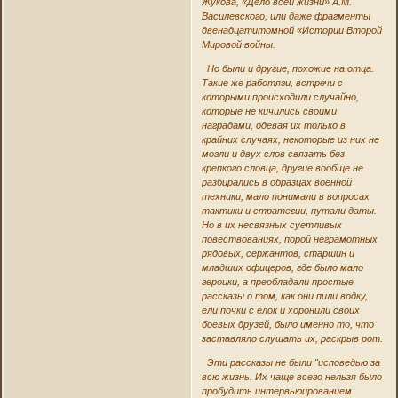
Жукова, «Дело всей жизни» А.М.
Василевского, или даже фрагменты
двенадцатитомной «Истории Второй
Мировой войны.
Но были и другие, похожие на отца.
Такие же работяги, встречи с
которыми происходили случайно,
которые не кичились своими
наградами, одевая их только в
крайних случаях, некоторые из них не
могли и двух слов связать без
крепкого словца, другие вообще не
разбирались в образцах военной
техники, мало понимали в вопросах
тактики и стратегии, путали даты.
Но в их несвязных суетливых
повествованиях, порой неграмотных
рядовых, сержантов, старшин и
младших офицеров, где было мало
героики, а преобладали простые
рассказы о том, как они пили водку,
ели почки с елок и хоронили своих
боевых друзей, было именно то, что
заставляло слушать их, раскрыв рот.
Эти рассказы не были "исповедью за
всю жизнь. Их чаще всего нельзя было
пробудить интервьюированием