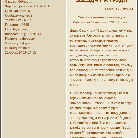
Откуда:
Область
Зарегистрирован
: 26-02-2012
Михаил Дьяконов
Приглашений:
0
Сообщений:
4989
Светлой памяти Александра
Уважение:
+4952
Ивановича Потапова. 1919-1970 гг.
Позитив:
+4688
Пол:
Мужской
Дядю Сашу, или "Сашу - дурачка" у нас
Возраст:
67
[1959-01-21]
знали все. Он работал истопником в
Провел на форуме:
котельной, и дважды в неделю
3 месяца 24 дня
пропадал с поселка "печку топить". Ему
Последний визит:
было около пятидесяти, но по разуму
21-06-2014 16:24:35
он едва ли далеко ушел от нас,
которым в те годы едва исполнилось
пять-семь лет. Вполне понятно, почему
все свободные от "топления печки" дни
он проводил с нами и играл наравне с
теми, кто едва доставал ему головой до
пояса.
Он был совершенно безобидным и в
играх неизменно назначался
"начальником штаба". Он и сам всегда
кричал, опережая всех: "Чур я -
начальником штаба!" Поэтому даже в
тот период, когда мы играли в "Ледовое
побоище" он тоже был начальником
штаба и стрелял в наступавших "псов-
рыцарей", увешанных картонной и
фанерной броней с накидками из