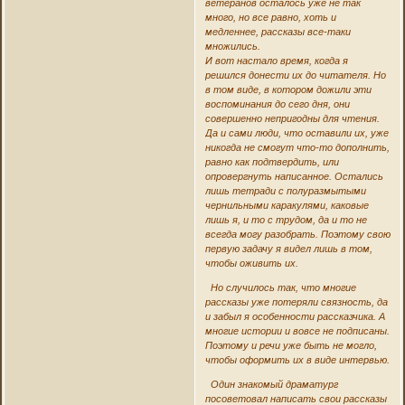
ветеранов осталось уже не так
много, но все равно, хоть и
медленнее, рассказы все-таки
множились.
И вот настало время, когда я
решился донести их до читателя. Но
в том виде, в котором дожили эти
воспоминания до сего дня, они
совершенно непригодны для чтения.
Да и сами люди, что оставили их, уже
никогда не смогут что-то дополнить,
равно как подтвердить, или
опровергнуть написанное. Остались
лишь тетради с полуразмытыми
чернильными каракулями, каковые
лишь я, и то с трудом, да и то не
всегда могу разобрать. Поэтому свою
первую задачу я видел лишь в том,
чтобы оживить их.
Но случилось так, что многие
рассказы уже потеряли связность, да
и забыл я особенности рассказчика. А
многие истории и вовсе не подписаны.
Поэтому и речи уже быть не могло,
чтобы оформить их в виде интервью.
Один знакомый драматург
посоветовал написать свои рассказы