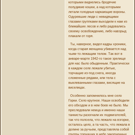
которыми виднелись бродячие
полудикие кошки, а над которыми
летали голодные каркающие вороны.
Одуревшие люди с невидящими
глазами группками выходили к нам из
ближайших лесов и либо радовались
своему освобождению, либо навзрыд
плакали от горя.
Ты, наверное, видел кадры хроники,
когда старая женщина убивается над
чьим-то лежащим телом. Так вот в
анваре-марте 1942-го такое зрелище
для нас было обыденным. Практически
в каждом селе лежали убитые,
торчащие из-под снега, иногда
сложенные рядами, или тела с
выклеванными глазами, висящие на
виселицах.
Особенно запомнилось мне село
Горки. Село крупное. Наши освободили
его обходом и в нем боев не было. Мы
преследовали немца и именно наши
танкисты разогнали их поджигателей,
так что полсела, что лежало на взгорке,
осталось цело, а та часть, что лежала в
долине за ручьем, представляла собой
группы торчащих в небо закопченных