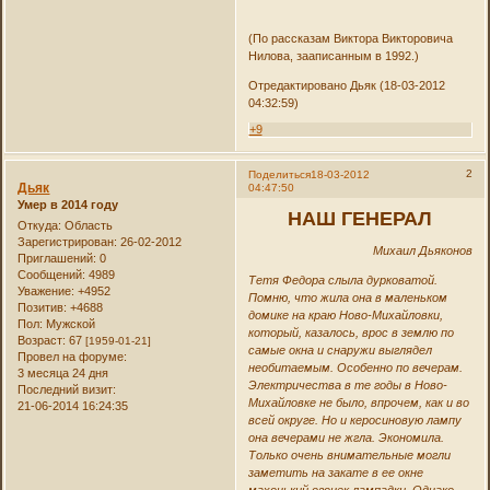
(По рассказам Виктора Викторовича
Нилова, зааписанным в 1992.)
Отредактировано Дьяк (18-03-2012
04:32:59)
+9
2
Поделиться
18-03-2012
Дьяк
04:47:50
Умер в 2014 году
НАШ ГЕНЕРАЛ
Откуда:
Область
Зарегистрирован
: 26-02-2012
Михаил Дьяконов
Приглашений:
0
Сообщений:
4989
Тетя Федора слыла дурковатой.
Уважение:
+4952
Помню, что жила она в маленьком
Позитив:
+4688
домике на краю Ново-Михайловки,
Пол:
Мужской
который, казалось, врос в землю по
Возраст:
67
[1959-01-21]
самые окна и снаружи выглядел
Провел на форуме:
необитаемым. Особенно по вечерам.
3 месяца 24 дня
Электричества в те годы в Ново-
Последний визит:
Михайловке не было, впрочем, как и во
21-06-2014 16:24:35
всей округе. Но и керосиновую лампу
она вечерами не жгла. Экономила.
Только очень внимательные могли
заметить на закате в ее окне