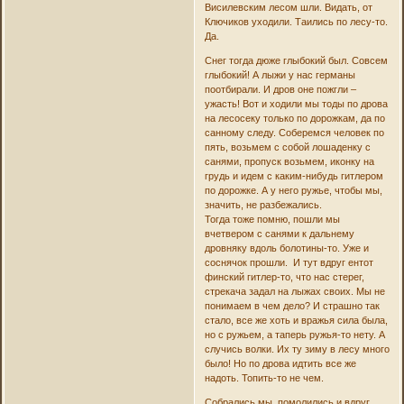
Висилевским лесом шли. Видать, от
Ключиков уходили. Таились по лесу-то.
Да.
Снег тогда дюже глыбокий был. Совсем
глыбокий! А лыжи у нас германы
поотбирали. И дров оне пожгли –
ужасть! Вот и ходили мы тоды по дрова
на лесосеку только по дорожкам, да по
санному следу. Соберемся человек по
пять, возьмем с собой лошаденку с
санями, пропуск возьмем, иконку на
грудь и идем с каким-нибудь гитлером
по дорожке. А у него ружье, чтобы мы,
значить, не разбежались.
Тогда тоже помню, пошли мы
вчетвером с санями к дальнему
дровняку вдоль болотины-то. Уже и
соснячок прошли. И тут вдруг ентот
финский гитлер-то, что нас стерег,
стрекача задал на лыжах своих. Мы не
понимаем в чем дело? И страшно так
стало, все же хоть и вражья сила была,
но с ружьем, а таперь ружья-то нету. А
случись волки. Их ту зиму в лесу много
было! Но по дрова идтить все же
надоть. Топить-то не чем.
Собрались мы, помолились и вдруг