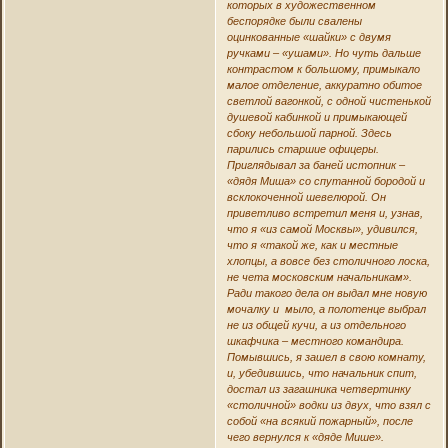
которых в художественном
беспорядке были свалены
оцинкованные «шайки» с двумя
ручками – «ушами». Но чуть дальше
контрастом к большому, примыкало
малое отделение, аккуратно обитое
светлой вагонкой, с одной чистенькой
душевой кабинкой и примыкающей
сбоку небольшой парной. Здесь
парились старшие офицеры.
Приглядывал за баней истопник –
«дядя Миша» со спутанной бородой и
всклокоченной шевелюрой. Он
приветливо встретил меня и, узнав,
что я «из самой Москвы», удивился,
что я «такой же, как и местные
хлопцы, а вовсе без столичного лоска,
не чета московским начальникам».
Ради такого дела он выдал мне новую
мочалку и мыло, а полотенце выбрал
не из общей кучи, а из отдельного
шкафчика – местного командира.
Помывшись, я зашел в свою комнату,
и, убедившись, что начальник спит,
достал из загашника четвертинку
«столичной» водки из двух, что взял с
собой «на всякий пожарный», после
чего вернулся к «дяде Мише».