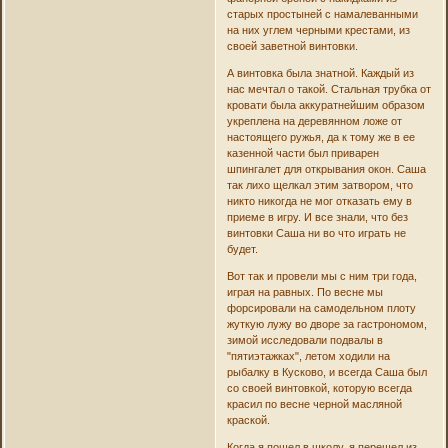
старых простыней с намалеванными
на них углем черными крестами, из
своей заветной винтовки.
А винтовка была знатной. Каждый из
нас мечтал о такой. Стальная трубка от
кровати была аккуратнейшим образом
укреплена на деревянном ложе от
настоящего ружья, да к тому же в ее
казенной части был приварен
шпингалет для открывания окон. Саша
так лихо щелкал этим затвором, что
никто никогда не мог отказать ему в
приеме в игру. И все знали, что без
винтовки Саша ни во что играть не
будет.
Вот так и провели мы с ним три года,
играя на равных. По весне мы
форсировали на самодельном плоту
жуткую лужу во дворе за гастрономом,
зимой исследовали подвалы в
"пятиэтажках", летом ходили на
рыбалку в Кусково, и всегда Саша был
со своей винтовкой, которую всегда
красил по весне черной масляной
краской.
Когда я пошел в школу, я перешел из