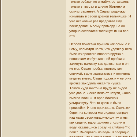
только рубаху, но и майку, оставшись
только в трусах и шляпе (ботинки я
скинул заранее). А Саша продолжал
изнывать в своей драной тельняшке. Я
уже несколько раз предлагал ему
последовать моему примеру, но он
упорно оставался запахнутым на все
сто!
Первая поклевка пришла как обычно к
нему, несмотря на то, что удочка у него
была из простого ивового прутка с
поплавком из бутылочной пробки и
закинуть наживку так далеко, как я он
не мог. Серая пробка, проткнутая
спичкой, вдруг задергалась и поплыла
куда-то влево. Саша подсек и у него на
крючке заходила какая-то чушка.
Такого чуда никто на пруду не видел
уже давно. Леска пела от натуги, Саша
выл по-волчьи, я орал близко к
ультразвуку. Что-то должно было
произойти. И оно произошло. Скользки
берег, на котором мы сидели, сыграл
над нами свою коварную шутку и мы,
как сидели, вдруг дружно сползли в
воду, оказавшись сразу на глубине "по
пояс". Выбираясь из воды, я злорадно
подумал, что рыбина ушла, но не тут-то