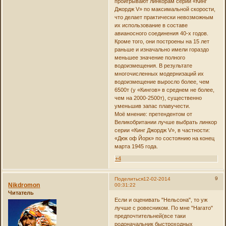
проигрывают линкорам серии «Кинг
Джордж V» по максимальной скорости,
что делает практически невозможным
их использование в составе
авианосного соединения 40-х годов.
Кроме того, они построены на 15 лет
раньше и изначально имели гораздо
меньшее значение полного
водоизмещения. В результате
многочисленных модернизаций их
водоизмещение выросло более, чем
6500т (у «Кингов» в среднем не более,
чем на 2000-2500т), существенно
уменьшив запас плавучести.
Моё мнение: претендентом от
Великобритании лучше выбрать линкор
серии «Кинг Джордж V», в частности:
«Дюк оф Йорк» по состоянию на конец
марта 1945 года.
+4
9
Поделиться
12-02-2014
Nikdromon
00:31:22
Читатель
Если и оценивать "Нельсона", то уж
лучше с ровесником. По мне "Нагато"
предпочтительней(все таки
родоначальник быстроходных