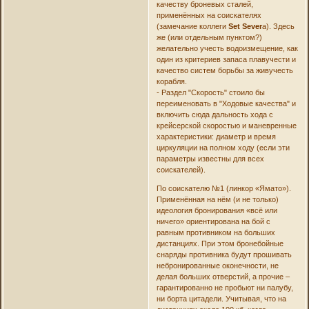
качеству броневых сталей,
применённых на соискателях
(замечание коллеги
Set Sever
а). Здесь
же (или отдельным пунктом?)
желательно учесть водоизмещение, как
один из критериев запаса плавучести и
качество систем борьбы за живучесть
корабля.
- Раздел "Скорость" стоило бы
переименовать в "Ходовые качества" и
включить сюда дальность хода с
крейсерской скоростью и маневренные
характеристики: диаметр и время
циркуляции на полном ходу (если эти
параметры известны для всех
соискателей).
По соискателю №1 (линкор «Ямато»).
Применённая на нём (и не только)
идеология бронирования «всё или
ничего» ориентирована на бой с
равным противником на больших
дистанциях. При этом бронебойные
снаряды противника будут прошивать
небронированные оконечности, не
делая больших отверстий, а прочие –
гарантированно не пробьют ни палубу,
ни борта цитадели. Учитывая, что на