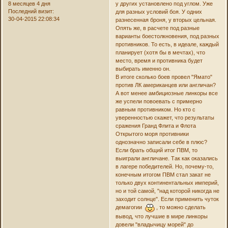
8 месяцев 4 дня
у других установлено под углом. Уже
Последний визит:
для разных условий боя. У одних
30-04-2015 22:08:34
разнесенная броня, у вторых цельная.
Опять же, в расчете под разные
варианты боестолкновения, под разных
противников. То есть, в идеале, каждый
планирует (хотя бы в мечтах), что
место, время и противника будет
выбирать именно он.
В итоге сколько боев провел "Ямато"
против ЛК американцев или англичан?
А вот менее амбициозные линкоры все
же успели повоевать с примерно
равным противником. Но кто с
уверенностью скажет, что результаты
сражения Гранд Флита и Флота
Открытого моря противники
однозначно записали себе в плюс?
Если брать общий итог ПВМ, то
выиграли англичане. Так как оказались
в лагере победителей. Но, почему-то,
конечным итогом ПВМ стал закат не
только двух континентальных империй,
но и той самой, "над которой никогда не
заходит солнце". Если применить чуток
демагогии
, то можно сделать
вывод, что лучшие в мире линкоры
довели "владычицу морей" до