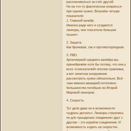
расплачиваться за счёт другой.
Но на что-то фактическое опираться
при оценке нужно. Возьмём четыре
показателя:
1. Главный калибр.
Именно ради него и создаются
линкоры, они «носители больших
пушек».
2. Защита.
Как броневая, так и противоторпедная.
3. ПВО.
Артиллерией среднего калибра мы
пренебрежём хотя бы потому, что она у
всех «соискателей» вполне сравнима,
а вот зенитное вооружение
рассмотреть нужно обязательно. Всё-
таки именно авиацией потоплено
большинство погибших во Второй
Мировой линкоров.
4. Скорость.
Тут дело даже не в возможности
«удрать-догнать». Линкоры строились
не для «рыцарских поединков» друг с
другом – это корабли соединения. И
возможность ходить на скоростях