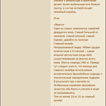
близких к авианосцам и крейсерам
делает более мобильным всю боевую
группу, в состав которой входит
линейный корабль.
Итак.
«Ямато»
Один из самых знаменитых кораблей
двадцатого века. Самый большой из
линкоров, самый грозный, самый…
Однако, давайте по пунктам:
Главный калибр.
Непререкаемый лидер. 460мм орудия
количеством в 9 стволов – самая
мощная артсистема когда либо
существовавшая на флотах всего
мира. Масса снаряда 1460 кг. Правда
тут следует учесть, что японцы для
главного калибра использовали
исключительно бронебойные снаряды с
значительным замедлением подрыва.
В результате при стрельбе по
безбронным кораблям прошивали
зачастую оба борта и улетали в море
не разорвавшись.
Тем не менее 10 из 10 за главный
калибр.