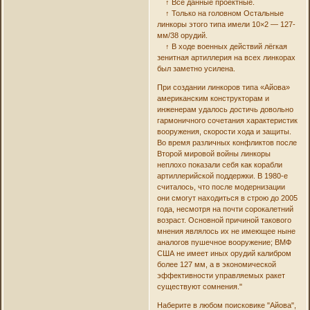
↑ Все данные проектные.
↑ Только на головном Остальные
линкоры этого типа имели 10×2 — 127-
мм/38 орудий.
↑ В ходе военных действий лёгкая
зенитная артиллерия на всех линкорах
был заметно усилена.
При создании линкоров типа «Айова»
американским конструкторам и
инженерам удалось достичь довольно
гармоничного сочетания характеристик
вооружения, скорости хода и защиты.
Во время различных конфликтов после
Второй мировой войны линкоры
неплохо показали себя как корабли
артиллерийской поддержки. В 1980-е
считалось, что после модернизации
они смогут находиться в строю до 2005
года, несмотря на почти сорокалетний
возраст. Основной причиной такового
мнения являлось их не имеющее ныне
аналогов пушечное вооружение; ВМФ
США не имеет иных орудий калибром
более 127 мм, а в экономической
эффективности управляемых ракет
существуют сомнения."
Наберите в любом поисковике "Айова",