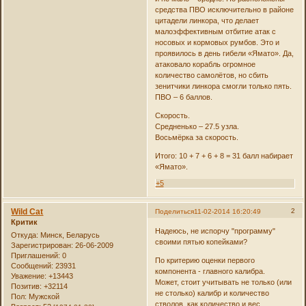
средства ПВО исключительно в районе
цитадели линкора, что делает
малоэффективным отбитие атак с
носовых и кормовых румбов. Это и
проявилось в день гибели «Ямато». Да,
атаковало корабль огромное
количество самолётов, но сбить
зенитчики линкора смогли только пять.
ПВО – 6 баллов.
Скорость.
Средненько – 27.5 узла.
Восьмёрка за скорость.
Итого: 10 + 7 + 6 + 8 = 31 балл набирает
«Ямато».
+5
Wild Cat
2
Поделиться
11-02-2014 16:20:49
Критик
Надеюсь, не испорчу "программу"
Откуда:
Минск, Беларусь
своими пятью копейками?
Зарегистрирован
: 26-06-2009
Приглашений:
0
По критерию оценки первого
Сообщений:
23931
компонента - главного калибра.
Уважение:
+13443
Может, стоит учитывать не только (или
Позитив:
+32114
не столько) калибр и количество
Пол:
Мужской
стволов, как количество и вес