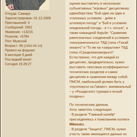
оценки выставлять в нескольких
субъективных "игровых" дисциплинах:
единоборствах "Бой один на один в
Откуда:
Самара
эталонных условиях - днём в
Зарегистрирован
: 01-12-2009
Приглашений:
0
штилевую погоду" и "Бой в условиях
Сообщений:
3352
неидеальной погоды - в т.ч. ночью", а
Уважение:
+13215
также командной борьбе: "Сражение
Позитив:
+5784
равнозначных соединений в условиях
Пол:
Мужской
«неограниченного» ТВД (типа «Тихий
Возраст:
66
[1960-06-10]
океан»)" и "То же на «закрытом» ТВД
Провел на форуме:
(типа «Средиземноморье»)".
8 месяцев 9 дней
Естественно, что для каждой из
Последний визит:
дисциплин, предварительно, нужно
Сегодня 15:28:27
выставить «весовые коэффициенты»
технических разделов и самих
дисциплин в сравнении между собой.
ПМСМ, наибольший должен быть у
«групповухи на Гаваях», минимальный
– у «Рыцарского турнира в ясный
полдень».
По техническим данным.
Хочу заметить следующее:
- В разделе "Главный калибр"
присоединяюсь к пожеланиям коллеги
Mikenat
а.
- В разделе "Защита", ПМСМ, нужно
учесть также имеющиеся данные по