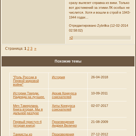
сразу вылезет справка из вики. Только
вот достижений за этими ЛК особых не
числится. Хотя и вошли в строй в 1943-
1944 годах...
Отредактировано Zybrilka (12-02-2014
02:58:02)
+2
Страница:
1
2
3
»
Похожие темы
"Роль России в
История
26-04-2018
Первой мировой
войне"
Истории Тверди.
Архив Конкурса
10-09-2011
Надежда на лучшее.
соискателей
Меч Тамерлана.
Хиты Конкурса
02-07-2017
Книга вторая. Мы в
соискателей
дальней разлуке
Первый приступ-4
Произведения
21-08-2009
(вторая книга)
Андрея Величко
Танкисты из
Произведения
27-12-2012