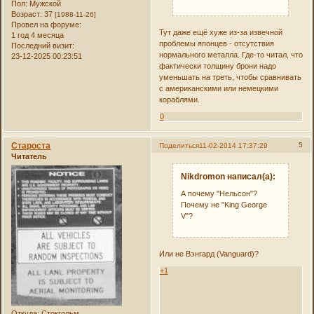
Пол:
Мужской
Возраст:
37
[1988-11-26]
Провел на форуме:
Тут даже ещё хуже из-за извечной
1 год 4 месяца
проблемы японцев - отсутствия
Последний визит:
нормального металла. Где-то читал, что
23-12-2025 00:23:51
фактически толщину брони надо
уменьшать на треть, чтобы сравнивать
с американскими или немецкими
кораблями.
0
Староста
5
Поделиться
11-02-2014 17:37:29
Читатель
Nikdromon написал(а):
А почему "Нельсон"?
Почему не "King George
V"?
Или не Вэнгард (Vanguard)?
+1
Откуда:
Стокгольм