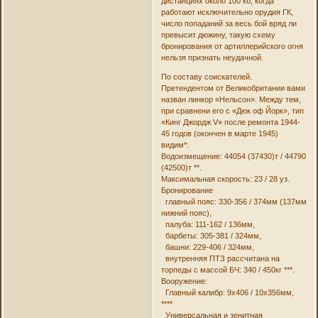
дистанциях около 100 кб, когда
работают исключительно орудия ГК,
число попаданий за весь бой вряд ли
превысит дюжину, такую схему
бронирования от артиллерийского огня
нельзя признать неудачной.
По составу соискателей.
Претендентом от Великобритании вами
назван линкор «Нельсон». Между тем,
при сравнени его с «Дюк оф Йорк», тип
«Кинг Джордж V» после ремонта 1944-
45 годов (окончен в марте 1945)
видим*:
Водоизмещение: 44054 (37430)т / 44790
(42500)т **.
Максимальная скорость: 23 / 28 уз.
Бронирование
главный пояс: 330-356 / 374мм (137мм
нижний пояс),
палуба: 111-162 / 136мм,
барбеты: 305-381 / 324мм,
башни: 229-406 / 324мм,
внутренняя ПТЗ рассчитана на
торпеды с массой БЧ: 340 / 450кг ***.
Вооружение:
Главный калибр: 9х406 / 10х356мм,
****
Универсальная и зенитная