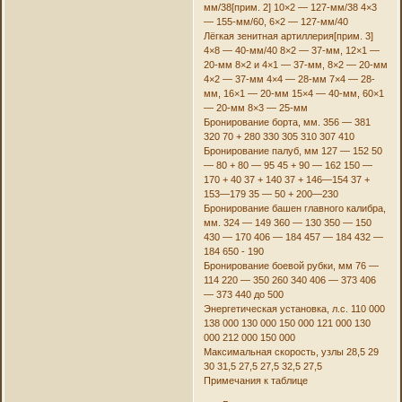
мм/38[прим. 2] 10×2 — 127-мм/38 4×3
— 155-мм/60, 6×2 — 127-мм/40
Лёгкая зенитная артиллерия[прим. 3]
4×8 — 40-мм/40 8×2 — 37-мм, 12×1 —
20-мм 8×2 и 4×1 — 37-мм, 8×2 — 20-мм
4×2 — 37-мм 4×4 — 28-мм 7×4 — 28-
мм, 16×1 — 20-мм 15×4 — 40-мм, 60×1
— 20-мм 8×3 — 25-мм
Бронирование борта, мм. 356 — 381
320 70 + 280 330 305 310 307 410
Бронирование палуб, мм 127 — 152 50
— 80 + 80 — 95 45 + 90 — 162 150 —
170 + 40 37 + 140 37 + 146—154 37 +
153—179 35 — 50 + 200—230
Бронирование башен главного калибра,
мм. 324 — 149 360 — 130 350 — 150
430 — 170 406 — 184 457 — 184 432 —
184 650 - 190
Бронирование боевой рубки, мм 76 —
114 220 — 350 260 340 406 — 373 406
— 373 440 до 500
Энергетическая установка, л.с. 110 000
138 000 130 000 150 000 121 000 130
000 212 000 150 000
Максимальная скорость, узлы 28,5 29
30 31,5 27,5 27,5 32,5 27,5
Примечания к таблице