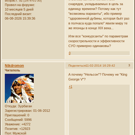
Возраст:
52
[1974-01-30]
снарядов, укладываемых в цель за
Провел на форуме:
единицу времени? Потому как тут
10 месяцев 5 дней
"возможны варианты", ибо пример
Последний визит:
06-08-2026 15:39:36
"здоровенной дубины, которая бьёт раз
в полчаса куда попало" явили миру те
же японцы в конце XIX века...
Или все "конкурсанты" по параметрам
скорострельности и эффективности
СУО примерно одинаковы?
0
Nikdromon
3
Поделиться
11-02-2014 16:29:42
Читатель
А почему "Нельсон"? Почему не "King
George V"?
+1
Откуда:
Зурбаган
Зарегистрирован
: 01-06-2012
Приглашений:
0
Сообщений:
5996
Уважение:
+4272
Позитив:
+12923
Пол:
Мужской