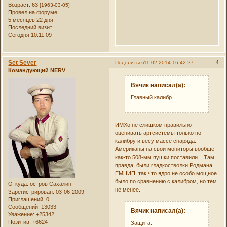
Возраст:
63
[1963-03-05]
Провел на форуме:
5 месяцев 22 дня
Последний визит:
Сегодня 10:11:09
Set Sever
4
Поделиться
11-02-2014 16:42:27
Командующий NERV
Вячик написал(а):
Главный калибр.
ИМХо не слишком правильно
оценивать артсистемы только по
калибру и весу массе снаряда.
Американы на свои мониторы вообще
как-то 508-мм пушки поставили... Там,
правда, были гладкостволки Родмана
ЕМНИП, так что ядро не особо мощное
было по сравнению с калибром, но тем
Откуда:
остров Сахалин
не менее.
Зарегистрирован
: 03-06-2009
Приглашений:
0
Сообщений:
13033
Вячик написал(а):
Уважение:
+25342
Позитив:
+6624
Защита.