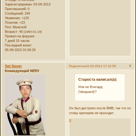
Зарегистрирован
: 03-09-2013
Приглашений:
0
Сообщений:
294
Уважение:
+120
Позитив:
+23
Пол:
Мужской
Возраст:
46
[1980-01-19]
Провел на форуме:
7 дней 15 часов
Последний визит:
05-09-2022 01:00:29
Set Sever
6
Поделиться
11-02-2014 17:42:59
Командующий NERV
Староста написал(а):
Или не Вэнгард
(Vanguard)?
Он был достроен после ВМВ, так что по
этому критерию не проходит.
0