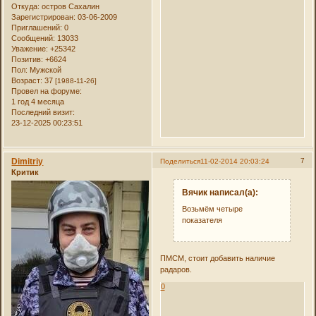
Откуда:
остров Сахалин
Зарегистрирован
: 03-06-2009
Приглашений:
0
Сообщений:
13033
Уважение:
+25342
Позитив:
+6624
Пол:
Мужской
Возраст:
37
[1988-11-26]
Провел на форуме:
1 год 4 месяца
Последний визит:
23-12-2025 00:23:51
Dimitriy
7
Поделиться
11-02-2014 20:03:24
Критик
Вячик написал(а):
Возьмём четыре
показателя
ПМСМ, стоит добавить наличие
радаров.
0