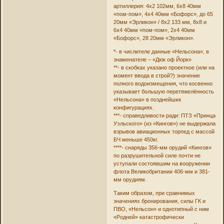
артиллерия: 4х2 102мм, 6х8 40мм
«пом-пом», 4х4 40мм «Бофорс», до 65
20мм «Эрликон» / 8х2 133 мм, 8х8 и
6х4 40мм «пом-пом», 2х4 40мм
«Бофорс», 28 20мм «Эрликон».
*- в числителе данные «Нельсона», в
знаменателе – «Дюк оф Йорк»
**- в скобках указано проектное (или на
момент ввода в строй?) значение
полного водоизмещения, что косвенно
указывает большую перетяжелённость
«Нельсона» в позднейших
конфигурациях.
***- справедливости ради: ПТЗ «Принца
Уэльского» (из «Кингов») не выдержала
взрывов авиационных торпед с массой
БЧ меньше 450кг.
****- снаряды 356-мм орудий «Кингов»
по разрушительной силе почти не
уступали состоявшим на вооружении
флота Великобритании 406-мм и 381-
мм орудиям.
Таким образом, при сравнимых
значениях бронирования, силы ГК и
ПВО, «Нельсон» и однотипный с ним
«Родней» катастрофически