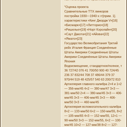
"Оценка проекта
Сравнительные ТТХ линкоров
постройки 1930—1940-х гг[прим. 1].
характеристики «Кинг Джордж V»[16]
«Бисмарк»[17] «Литторио»[18]
«Ришелье»[19] «Норт Кэролайн»[20]
«Саут Дакота»[21] «Айова»[22]
«Ямато»[23]
Государство Великобритания Третий
рейх Италия Франция Соединённые
Штаты Америки Соединённые Штаты
Америки Соединённые Штаты Америки
Япония
Водоизмещение, стандартное/полное, т
36 727/42 076 41 700/50 900 40 724/45
236 37 832/44 708 37 486/44 379 37
970/44 519 48 425/57 540 63 200/72 810
Артиллерия главного калибра 2×4 и 1×2
— 356-мм/45 4×2 — 380-мм/47 3×3 —
381-мм/50 2×4 — 380-мм/45 3×3 — 406-
мм/45 3×3 — 406-мм/45 3×3 — 406-
мм/50 3×3 — 460-мм/45
Артиллерия вспомогательного калибра
8×2 — 133-мм/50 6×2 — 150-мм/55, 8×2
— 105-мм/65 4×3 — 152-мм/55, 12×1 —
90-мм/50 3×3 — 152-мм/55, 6×2 — 100-
мм/45 10×2 — 127-мм/38 8×2 — 127-