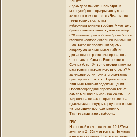
Защита.
Здесь дела похуже. Несмотря на
мощную броню, прикрывавшую все
жизненно важные части «Ямато» две
трети корпуса остались
небронированными вообще. А кое где с
бронированием имелся даже перебор:
620 миллиметров лобовой брони башен
главного калибра совершенно излишни
– да, такое не пробить ни одному
снаряду даже с минимальнейшей
дистанции, но разве планировалось,
что флагман Страны Восходящего
Солнца будет биться с противником на
расстоянии пистолетного выстрела? А
за лишние сотни тонн этого металла
приходилось платить. И деньгами, и
лишними тоннами водоизмещения.
Противоторпедная переборка так же
самая мощная в мире (100-200мм), но
закреплена неважно: при взрыве она
вдавливалась внутрь корпуса со всеми
«втекающими последствиями».
Так что защита на семёрочку.
ПВО.
На первый взгляд неплохо: 12 127мм
зениток и 24 25мм автомата. Не много
и не мало – средне. Но расположены