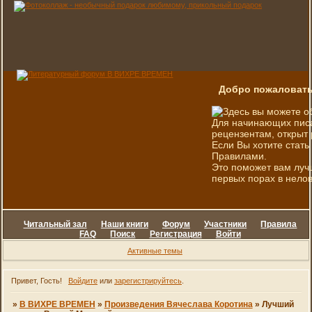
Добро пожаловать
Здесь вы можете о
Для начинающих писа
рецензентам, открыт 
Если Вы хотите стать
Правилами.
Это поможет вам луч
первых порах в нелов
Читальный зал
Наши книги
Форум
Участники
Правила
FAQ
Поиск
Регистрация
Войти
Активные темы
Привет, Гость!
Войдите
или
зарегистрируйтесь
.
»
В ВИХРЕ ВРЕМЕН
»
Произведения Вячеслава Коротина
»
Лучший