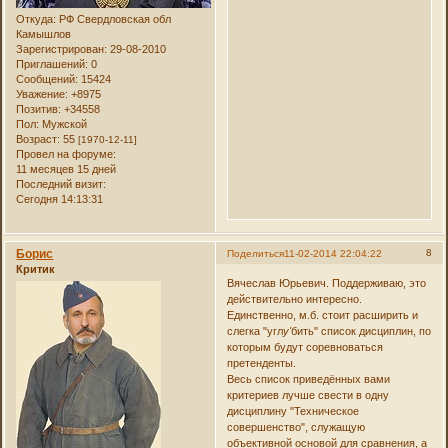
Откуда:
РФ Свердловская обл
Камышлов
Зарегистрирован
: 29-08-2010
Приглашений:
0
Сообщений:
15424
Уважение:
+8975
Позитив:
+34558
Пол:
Мужской
Возраст:
55
[1970-12-11]
Провел на форуме:
11 месяцев 15 дней
Последний визит:
Сегодня 14:13:31
Борис
8
Поделиться
11-02-2014 22:04:22
Критик
Вячеслав Юрьевич. Поддерживаю, это
действительно интересно.
Единственно, м.б. стоит расширить и
слегка "угл
у'
бить" список дисциплин, по
которым будут соревноваться
претенденты.
Весь список приведённых вами
критериев лучше свести в одну
дисциплину "Техническое
совершенство", служащую
объективной основой для сравнения, а