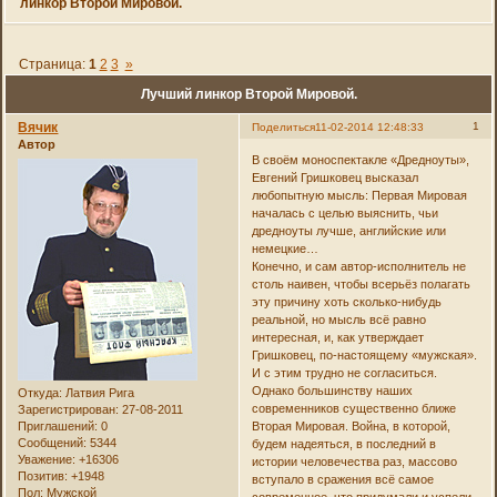
линкор Второй Мировой.
Страница:
1
2
3
»
Лучший линкор Второй Мировой.
Вячик
1
Поделиться
11-02-2014 12:48:33
Автор
В своём моноспектакле «Дредноуты»,
Евгений Гришковец высказал
любопытную мысль: Первая Мировая
началась с целью выяснить, чьи
дредноуты лучше, английские или
немецкие…
Конечно, и сам автор-исполнитель не
столь наивен, чтобы всерьёз полагать
эту причину хоть сколько-нибудь
реальной, но мысль всё равно
интересная, и, как утверждает
Гришковец, по-настоящему «мужская».
И с этим трудно не согласиться.
Однако большинству наших
Откуда:
Латвия Рига
современников существенно ближе
Зарегистрирован
: 27-08-2011
Приглашений:
0
Вторая Мировая. Война, в которой,
Сообщений:
5344
будем надеяться, в последний в
Уважение:
+16306
истории человечества раз, массово
Позитив:
+1948
вступало в сражения всё самое
Пол:
Мужской
современное, что придумали и успели