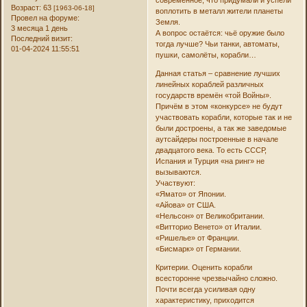
Возраст:
63
[1963-06-18]
воплотить в металл жители планеты
Провел на форуме:
Земля.
3 месяца 1 день
А вопрос остаётся: чьё оружие было
Последний визит:
тогда лучше? Чьи танки, автоматы,
01-04-2024 11:55:51
пушки, самолёты, корабли…
Данная статья – сравнение лучших
линейных кораблей различных
государств времён «той Войны».
Причём в этом «конкурсе» не будут
участвовать корабли, которые так и не
были достроены, а так же заведомые
аутсайдеры построенные в начале
двадцатого века. То есть СССР,
Испания и Турция «на ринг» не
вызываются.
Участвуют:
«Ямато» от Японии.
«Айова» от США.
«Нельсон» от Великобритании.
«Витторио Венето» от Италии.
«Ришелье» от Франции.
«Бисмарк» от Германии.
Критерии. Оценить корабли
всесторонне чрезвычайно сложно.
Почти всегда усиливая одну
характеристику, приходится