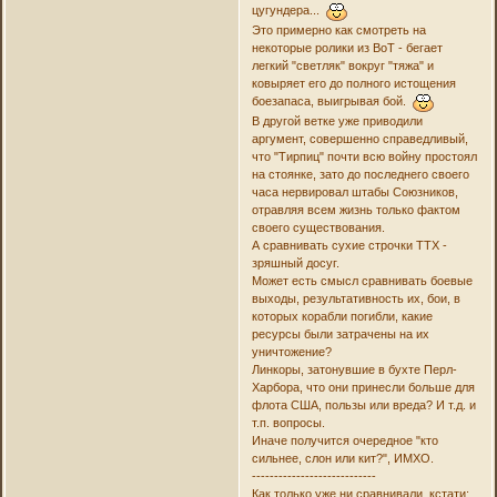
цугундера...
Это примерно как смотреть на
некоторые ролики из ВоТ - бегает
легкий "светляк" вокруг "тяжа" и
ковыряет его до полного истощения
боезапаса, выигрывая бой.
В другой ветке уже приводили
аргумент, совершенно справедливый,
что "Тирпиц" почти всю войну простоял
на стоянке, зато до последнего своего
часа нервировал штабы Союзников,
отравляя всем жизнь только фактом
своего существования.
А сравнивать сухие строчки ТТХ -
зряшный досуг.
Может есть смысл сравнивать боевые
выходы, результативность их, бои, в
которых корабли погибли, какие
ресурсы были затрачены на их
уничтожение?
Линкоры, затонувшие в бухте Перл-
Харбора, что они принесли больше для
флота США, пользы или вреда? И т.д. и
т.п. вопросы.
Иначе получится очередное "кто
сильнее, слон или кит?", ИМХО.
----------------------------
Как только уже ни сравнивали, кстати: