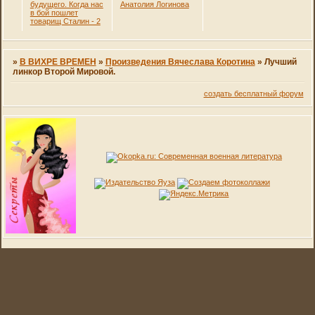
будущего. Когда нас
Анатолия Логинова
в бой пошлет
товарищ Сталин - 2
»
В ВИХРЕ ВРЕМЕН
»
Произведения Вячеслава Коротина
»
Лучший
линкор Второй Мировой.
создать бесплатный форум