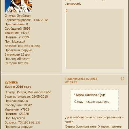
линкоров).
0
Откуда:
Зурбаган
Зарегистрирован
: 01-06-2012
Приглашений:
0
Сообщений:
5996
Уважение:
+4272
Позитив:
+12923
Пол:
Мужской
Возраст:
63
[1963-03-05]
Провел на форуме:
5 месяцев 22 дня
Последний визит:
Сегодня 10:11:09
10
Поделиться
12-02-2014
Zybrilka
02:39:24
Умер в 2019 году
Откуда:
Истра, Московская обл.
Чирок написал(а):
Зарегистрирован
: 02-05-2010
Приглашений:
0
Сходу тяжело сравнить
Сообщений:
19842
Уважение:
+7902
Позитив:
+21928
Да и вообще смысл такого сравнения в
Пол:
Мужской
чем?
Возраст:
73
[1953-01-13]
Берем бронирование. У одних прямое,
Провел на форуме: