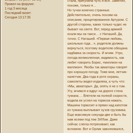
стала, пригубила чуть и все. Заметил,
Провел на форуме:
похоже, только я…
1 год 3 месяца
Но тучки конечно странные.
Последний визит:
Действительно, очень похожи на
Сегодня 13:17:35
описание, процитированное Артуром. С
другой стороны, каких только чудес не
бывает на свете. Вот, перед армией
ехали мы на такси… с Наташей. Да,
точно. С Наташей. «Первая любовь,
школьные года…», родители должны
вернуться, поэтому водителю обещана
надбавка за скорость. И мчим. Утро,
погода великолепная, видимость, как
любит говорить Борис, «миллион на
миллион». Якобы так авиаторы говорят
про хорошую погоду. Тоже мне, летчик-
налетчик. Два года в роте охраны,
самолеты видел издалека, а чуть что:
«Мы, авиаторы». Да, опять я не о том.
Угу, мчимся и вдруг на дороге стена
тумана…. Влетели на полной скорости,
водила ее успел на тормоза нажать.
Машина тормозит и прямо над капотом
из тумана выплывает кузов грузовика.
Еще максимум секунда-две и быть бы
нам всеми под тем ЗИЛом. Даже
сейчас слегка потряхивает, как
вспомню. Вот и Орлик заволновался,