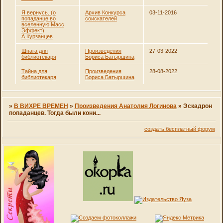
Я вернусь. (о
Архив Конкурса
03-11-2016
попаданце во
соискателей
вселенную Масс
Эффект)
А.Курзанцев
Шпага для
Произведения
27-03-2022
библиотекаря
Бориса Батыршина
Тайна для
Произведения
28-08-2022
библиотекаря
Бориса Батыршина
»
В ВИХРЕ ВРЕМЕН
»
Произведения Анатолия Логинова
»
Эскадрон
попаданцев. Тогда были кони...
создать бесплатный форум