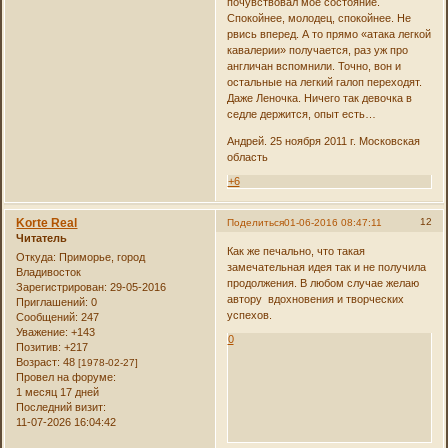
почувствовал мое состояние.
Спокойнее, молодец, спокойнее. Не
рвись вперед. А то прямо «атака легкой
кавалерии» получается, раз уж про
англичан вспомнили. Точно, вон и
остальные на легкий галоп переходят.
Даже Леночка. Ничего так девочка в
седле держится, опыт есть…
Андрей. 25 ноября 2011 г. Московская
область
+6
Korte Real
12
Поделиться
01-06-2016 08:47:11
Читатель
Как же печально, что такая
Откуда:
Приморье, город
замечательная идея так и не получила
Владивосток
продолжения. В любом случае желаю
Зарегистрирован
: 29-05-2016
автору вдохновения и творческих
Приглашений:
0
успехов.
Сообщений:
247
Уважение:
+143
0
Позитив:
+217
Возраст:
48
[1978-02-27]
Провел на форуме:
1 месяц 17 дней
Последний визит:
11-07-2026 16:04:42