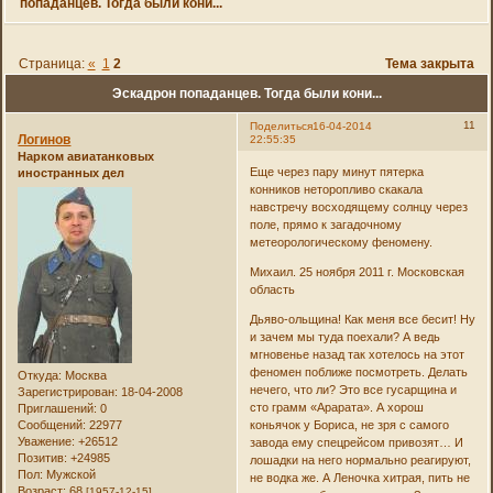
попаданцев. Тогда были кони...
Страница:
«
1
2
Тема закрыта
Эскадрон попаданцев. Тогда были кони...
11
Поделиться
16-04-2014
Логинов
22:55:35
Нарком авиатанковых
Еще через пару минут пятерка
иностранных дел
конников неторопливо скакала
навстречу восходящему солнцу через
поле, прямо к загадочному
метеорологическому феномену.
Михаил. 25 ноября 2011 г. Московская
область
Дьяво-ольщина! Как меня все бесит! Ну
и зачем мы туда поехали? А ведь
мгновенье назад так хотелось на этот
феномен поближе посмотреть. Делать
Откуда:
Москва
нечего, что ли? Это все гусарщина и
Зарегистрирован
: 18-04-2008
сто грамм «Арарата». А хорош
Приглашений:
0
Сообщений:
22977
коньячок у Бориса, не зря с самого
Уважение:
+26512
завода ему спецрейсом привозят… И
Позитив:
+24985
лошадки на него нормально реагируют,
Пол:
Мужской
не водка же. А Леночка хитрая, пить не
Возраст:
68
[1957-12-15]