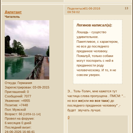
13
Поделиться
01-06-2016
Дилетант
09:59:02
Читатель
Логинов написал(а):
Лошадь - существо
удивительное.
Памятливое, с характером,
но все до последнего
преданное человеку.
Пожалуй, только собаки
могут поспорить с ней в
преданности роду
человеческому. И то, я не
совсем уверен.
Откуда:
Германия
Зарегистрирован
: 03-09-2015
Э... Толь-Толич, мне кажется тут
Приглашений:
0
частица слова пропущена . ПМСМ: "...
Сообщений:
7077
но все
же
(или
но все таки
) до
Уважение:
+4955
Позитив:
+7448
последнего преданное человеку" ,-
Пол:
Мужской
будет звучать лучше.
Возраст:
66
[1959-11-14]
0
Провел на форуме:
6 месяцев 0 дней
Последний визит:
24-06-2026 16:46:41