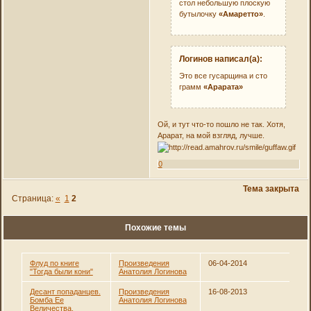
стол небольшую плоскую
бутылочку
«Амаретто»
.
Логинов написал(а):
Это все гусарщина и сто
грамм
«Арарата»
Ой, и тут что-то пошло не так. Хотя,
Арарат, на мой взгляд, лучше.
0
Тема закрыта
Страница:
«
1
2
Похожие темы
Флуд по книге
Произведения
06-04-2014
"Тогда были кони"
Анатолия Логинова
Десант попаданцев.
Произведения
16-08-2013
Бомба Ее
Анатолия Логинова
Величества.