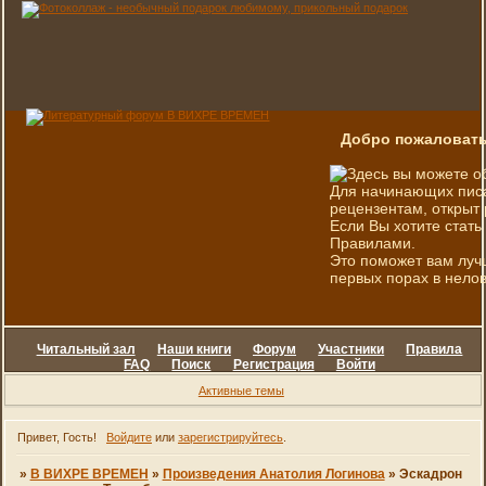
Добро пожаловать
Здесь вы можете о
Для начинающих писа
рецензентам, открыт 
Если Вы хотите стать
Правилами.
Это поможет вам луч
первых порах в нелов
Читальный зал
Наши книги
Форум
Участники
Правила
FAQ
Поиск
Регистрация
Войти
Активные темы
Привет, Гость!
Войдите
или
зарегистрируйтесь
.
»
В ВИХРЕ ВРЕМЕН
»
Произведения Анатолия Логинова
»
Эскадрон