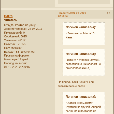
14
Поделиться
01-06-2016
Barro
12:08:50
Читатель
Откуда:
Ростов-на-Дону
Логинов написал(а):
Зарегистрирован
: 24-07-2011
Приглашений:
0
- Знакомься, Миша! Это
Сообщений:
5695
Катя
,
Уважение:
+2117
Позитив:
+21955
Пол:
Мужской
Возраст:
53
[1973-04-08]
Логинов написал(а):
Провел на форуме:
6 месяцев 12 дней
никто из четверых друзей,
Последний визит:
естественно, ни словом не
04-12-2025 22:39:16
обмолвился
Лене
,
Не понял? Какя Лена? Если
знакомились с Катей.
Логинов написал(а):
А затем, к немалому
изумлению друзей, Андрей
вытащил и поставил на