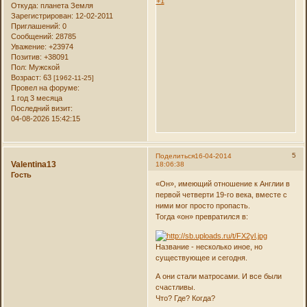
+1
Откуда:
планета Земля
Зарегистрирован
: 12-02-2011
Приглашений:
0
Сообщений:
28785
Уважение:
+23974
Позитив:
+38091
Пол:
Мужской
Возраст:
63
[1962-11-25]
Провел на форуме:
1 год 3 месяца
Последний визит:
04-08-2026 15:42:15
5
Поделиться
16-04-2014
Valentina13
18:06:38
Гость
«Он», имеющий отношение к Англии в
первой четверти 19-го века, вместе с
ними мог просто пропасть.
Тогда «он» превратился в:
Название - несколько иное, но
существующее и сегодня.
А они стали матросами. И все были
счастливы.
Что? Где? Когда?