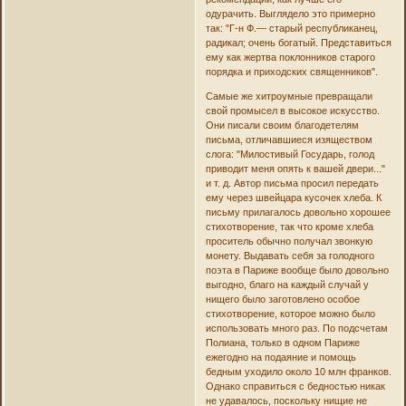
одурачить. Выглядело это примерно
так: "Г-н Ф.— старый республиканец,
радикал; очень богатый. Представиться
ему как жертва поклонников старого
порядка и приходских священников".
Самые же хитроумные превращали
свой промысел в высокое искусство.
Они писали своим благодетелям
письма, отличавшиеся изяществом
слога: "Милостивый Государь, голод
приводит меня опять к вашей двери..."
и т. д. Автор письма просил передать
ему через швейцара кусочек хлеба. К
письму прилагалось довольно хорошее
стихотворение, так что кроме хлеба
проситель обычно получал звонкую
монету. Выдавать себя за голодного
поэта в Париже вообще было довольно
выгодно, благо на каждый случай у
нищего было заготовлено особое
стихотворение, которое можно было
использовать много раз. По подсчетам
Полиана, только в одном Париже
ежегодно на подаяние и помощь
бедным уходило около 10 млн франков.
Однако справиться с бедностью никак
не удавалось, поскольку нищие не