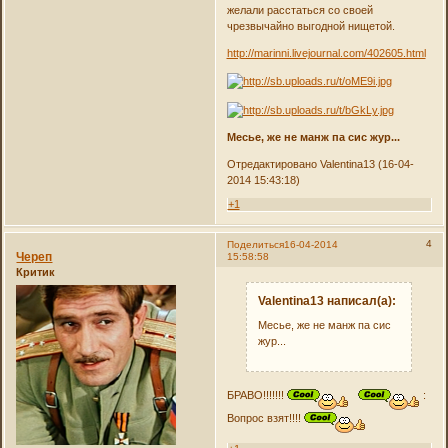
желали расстаться со своей
чрезвычайно выгодной нищетой.
http://marinni.livejournal.com/402605.html
Месье, же не манж па сис жур...
Отредактировано Valentina13 (16-04-
2014 15:43:18)
+1
4
Поделиться
16-04-2014
Череп
15:58:58
Критик
Valentina13 написал(а):
Месье, же не манж па сис
жур...
БРАВО!!!!!!!
:
Вопрос взят!!!!