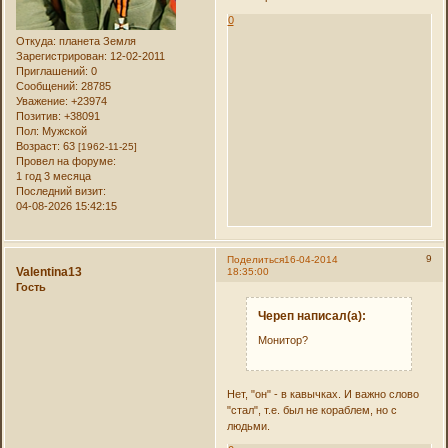
0
Откуда:
планета Земля
Зарегистрирован
: 12-02-2011
Приглашений:
0
Сообщений:
28785
Уважение:
+23974
Позитив:
+38091
Пол:
Мужской
Возраст:
63
[1962-11-25]
Провел на форуме:
1 год 3 месяца
Последний визит:
04-08-2026 15:42:15
9
Поделиться
16-04-2014
Valentina13
18:35:00
Гость
Череп написал(а):
Монитор?
Нет, "он" - в кавычках. И важно слово
"стал", т.е. был не кораблем, но с
людьми.