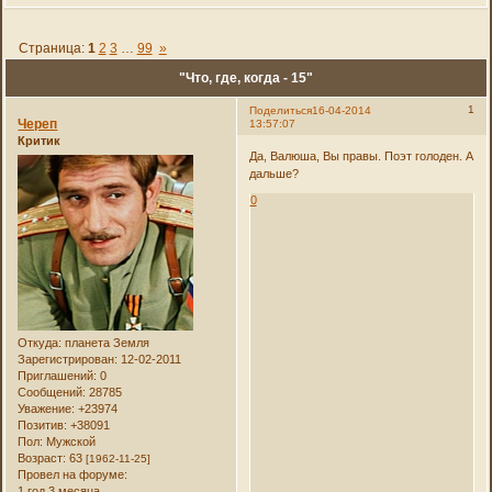
Страница:
1
2
3
…
99
»
"Что, где, когда - 15"
1
Поделиться
16-04-2014
Череп
13:57:07
Критик
Да, Валюша, Вы правы. Поэт голоден. А
дальше?
0
Откуда:
планета Земля
Зарегистрирован
: 12-02-2011
Приглашений:
0
Сообщений:
28785
Уважение:
+23974
Позитив:
+38091
Пол:
Мужской
Возраст:
63
[1962-11-25]
Провел на форуме:
1 год 3 месяца