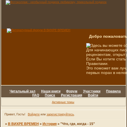
Добро пожаловать
Здесь вы можете о
Для начинающих писа
рецензентам, открыт 
Если Вы хотите стать
Правилами.
Это поможет вам луч
первых порах в нелов
Читальный зал
Наши книги
Форум
Участники
Правила
FAQ
Поиск
Регистрация
Войти
Активные темы
Привет, Гость!
Войдите
или
зарегистрируйтесь
.
»
В ВИХРЕ ВРЕМЕН
»
История
»
"Что, где, когда - 15"