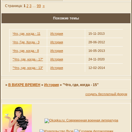
Страница:
1
2
3
…
99
»
Похожие темы
Что, где, когда - 11
История
15-11-2013
Что, Где, Когда - 3
История
28-06-2012
Что, где, когда - 8
История
16-05-2013
"Что, где, когда - 17"
История
24-11-2020
"Что, где, когда - 13"
История
12-02-2014
»
В ВИХРЕ ВРЕМЕН
»
История
»
"Что, где, когда - 15"
создать бесплатный форум