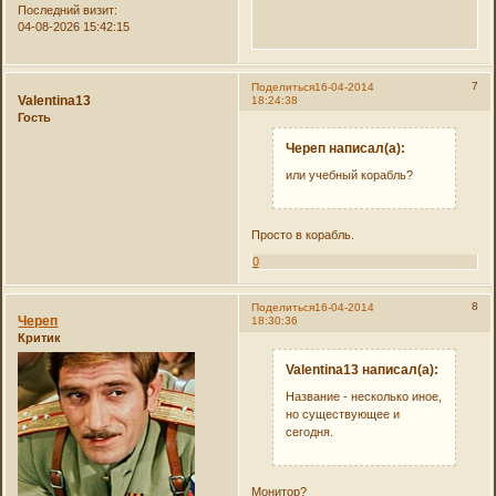
Последний визит:
04-08-2026 15:42:15
7
Поделиться
16-04-2014
Valentina13
18:24:38
Гость
Череп написал(а):
или учебный корабль?
Просто в корабль.
0
8
Поделиться
16-04-2014
Череп
18:30:36
Критик
Valentina13 написал(а):
Название - несколько иное,
но существующее и
сегодня.
Монитор?