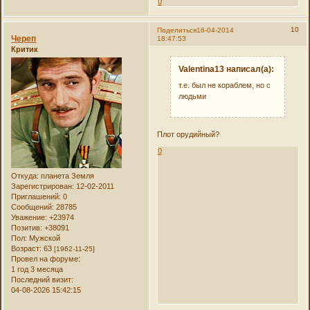
0
10
Поделиться
16-04-2014
Череп
18:47:53
Критик
Valentina13 написал(а):
т.е. был не кораблем, но с
людьми
Плот орудийный?
0
Откуда:
планета Земля
Зарегистрирован
: 12-02-2011
Приглашений:
0
Сообщений:
28785
Уважение:
+23974
Позитив:
+38091
Пол:
Мужской
Возраст:
63
[1962-11-25]
Провел на форуме:
1 год 3 месяца
Последний визит:
04-08-2026 15:42:15