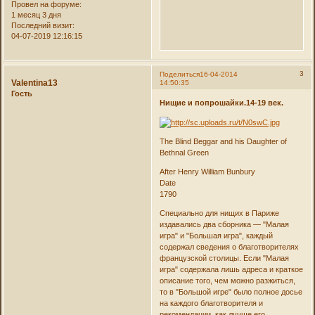
Провел на форуме:
1 месяц 3 дня
Последний визит:
04-07-2019 12:16:15
3
Поделиться
16-04-2014
Valentina13
14:50:35
Гость
Нищие и попрошайки.14-19 век.
The Blind Beggar and his Daughter of
Bethnal Green
After Henry William Bunbury
Date
1790
Специально для нищих в Париже
издавались два сборника — "Малая
игра" и "Большая игра", каждый
содержал сведения о благотворителях
французской столицы. Если "Малая
игра" содержала лишь адреса и краткое
описание того, чем можно разжиться,
то в "Большой игре" было полное досье
на каждого благотворителя и
рекомендации, как лучше его