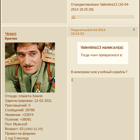
Отредактировано Valentina13 (16-04-
2014 18:25:28)
+1
6
Поделиться
16-04-2014
Череп
18:23:53
Критик
Valentina13 написал(а):
Тогда «он» превратился в:
В мемориал или учебный корабль?
0
Откуда:
планета Земля
Зарегистрирован
: 12-02-2011
Приглашений:
0
Сообщений:
28785
Уважение:
+23974
Позитив:
+38091
Пол:
Мужской
Возраст:
63
[1962-11-25]
Провел на форуме:
1 год 3 месяца