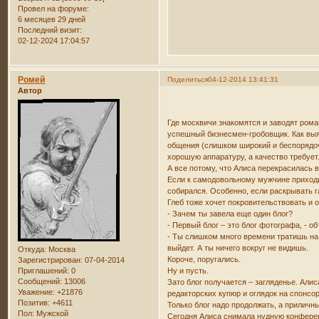
Провел на форуме:
6 месяцев 29 дней
Последний визит:
02-12-2024 17:04:57
Ромей
Поделиться
04-12-2014 13:41:31
Автор
Где москвичи знакомятся и заводят рома
успешный бизнесмен-гробовщик. Как выясн
общения (слишком широкий и беспорядочны
хорошую аппаратуру, а качество требует
А все потому, что Алиса перекрасилась в
Если к самодовольному мужчине приходи
собирался. Особенно, если раскрывать г
Глеб тоже хочет покровительствовать и 
- Зачем ты завела еще один блог?
- Первый блог – это блог фотографа, - о
- Ты слишком много времени тратишь на 
выйдет. А ты ничего вокруг не видишь.
Откуда:
Москва
Короче, поругались.
Зарегистрирован
: 07-04-2014
Приглашений:
0
Ну и пусть.
Сообщений:
13006
Зато блог получается – загляденье. Али
Уважение:
+21876
редакторских купюр и оглядок на спонсор
Позитив:
+4611
Только блог надо продолжать, а приличн
Пол:
Мужской
Сегодня Алиса снимала нудную конферен