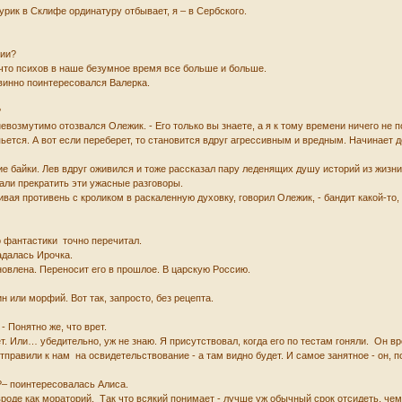
Шурик в Склифе ординатуру отбывает, я – в Сербского.
рии?
у что психов в наше безумное время все больше и больше.
евинно поинтересовался Валерка.
?
невозмутимо отозвался Олежик. - Его только вы знаете, а я к тому времени ничего не п
ется. А вот если переберет, то становится вдруг агрессивным и вредным. Начинает до
е байки. Лев вдруг оживился и тоже рассказал пару леденящих душу историй из жизни
вали прекратить эти ужасные разговоры.
ивая противень с кроликом в раскаленную духовку, говорил Олежик, - бандит какой-то, 
о фантастики точно перечитал.
адалась Ирочка.
ановлена. Переносит его в прошлое. В царскую Россию.
ин или морфий. Вот так, запросто, без рецепта.
 - Понятно же, что врет.
. Или… убедительно, уж не знаю. Я присутствовал, когда его по тестам гоняли. Он вро
тправили к нам на освидетельствование - а там видно будет. И самое занятное - он, по
т?– поинтересовалась Алиса.
вроде как мораторий. Так что всякий понимает - лучше уж обычный срок отсидеть, чем