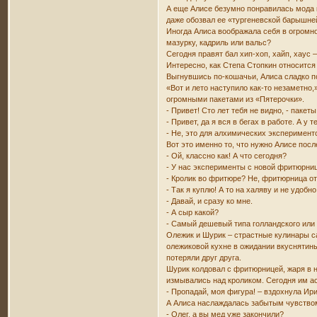
А еще Алисе безумно понравилась мода к
даже обозвал ее «тургеневской барышней
Иногда Алиса воображала себя в огромно
мазурку, кадриль или вальс?
Сегодня правят бал хип-хоп, хайп, хаус 
Интересно, как Степа Стопкин относится 
Выгнувшись по-кошачьи, Алиса сладко пот
«Вот и лето наступило как-то незаметно,
огромными пакетами из «Пятерочки».
- Привет! Сто лет тебя не видно, - пакет
- Привет, да я вся в бегах в работе. А у 
- Не, это для алхимических эксперимен
Вот это именно то, что нужно Алисе пос
- Ой, классно как! А что сегодня?
- У нас эксперименты с новой фритюрни
- Кролик во фритюре? Не, фритюрница от
- Так я куплю! А то на халяву и не удобно
- Давай, и сразу ко мне.
- А сыр какой?
- Самый дешевый типа голландского или
Олежик и Шурик – страстные кулинары с
олежиковой кухне в ожидании вкуснятины.
потеряли друг друга.
Шурик колдовал с фритюрницей, жаря в н
измывались над кроликом. Сегодня им а
- Пропадай, моя фигура! – вздохнула Ир
А Алиса наслаждалась забытым чувством б
- Олег, а вы мед уже закончили?