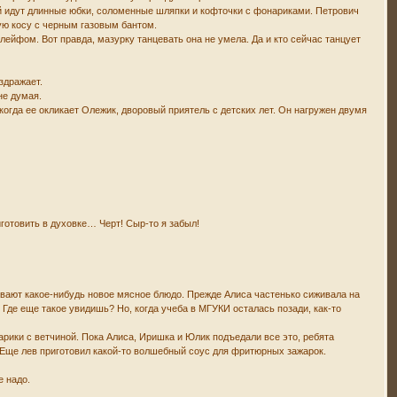
ей идут длинные юбки, соломенные шляпки и кофточки с фонариками. Петрович
кую косу с черным газовым бантом.
йфом. Вот правда, мазурку танцевать она не умела. Да и кто сейчас танцует
аздражает.
не думая.
 когда ее окликает Олежик, дворовый приятель с детских лет. Он нагружен двумя
готовить в духовке… Черт! Сыр-то я забыл!
вают какое-нибудь новое мясное блюдо. Прежде Алиса частенько сиживала на
. Где еще такое увидишь? Но, когда учеба в МГУКИ осталась позади, как-то
рики с ветчиной. Пока Алиса, Иришка и Юлик подъедали все это, ребята
Еще лев приготовил какой-то волшебный соус для фритюрных зажарок.
е надо.