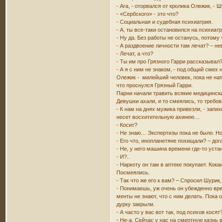
- Ага, - оторвался от кролика Олежик, - 
- «Сербского» - это что?
- Социальная и судебная психиатрия.
- А, ты все-таки остановился на психиат
- Ну да. Без работы не останусь, потом
- А раздвоение личности там лечат? – н
- Лечат, а что?
- Ты им про Грязного Гарри рассказывал
- А я с ним не знаком, - под общий смех 
Олежик - милейший человек, пока не напь
что проснулся Грязный Гарри.
Парни начали травить всякие медицински
Девушки ахали, и то смеялись, то требо
- К нам на днях мужика привезли, - запих
несет восхитительную ахинею…
- Косит?
- Не знаю… Экспертизы пока не было. Н
- Его что, инопланетяне похищали? – дог
- Не, у него машина времени где-то уст
- И?..
- Наркоту он там в аптеке покупает. Кока
Посмеялись.
- Так что же его к вам? – Спросил Шурик,
- Понимаешь, уж очень он убежденно врет
менты не знают, что с ним делать. Пока о
дурку закрыли.
- А часто у вас вот так, под психов кося
- Не-а. Сейчас у нас на смертную казнь 