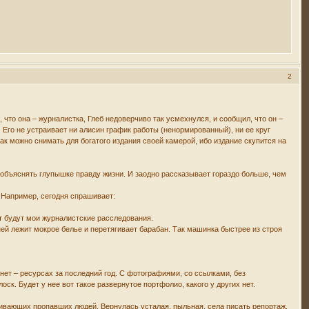
2
 что она – журналистка, Глеб недоверчиво так усмехнулся, и сообщил, что он –
. Его не устраивает ни алисин график работы (ненормированный), ни ее круг
как можно снимать для богатого издания своей камерой, ибо издание скупится на
 объяснять глупышке правду жизни. И заодно рассказывает гораздо больше, чем
. Например, сегодня спрашивает:
Тут будут мои журналистские расследования.
ней лежит мокрое белье и перетягивает барабан. Так машинка быстрее из строя
нет – ресурсах за последний год. С фотографиями, со ссылками, без
ск. Будет у нее вот такое развернутое портфолио, какого у других нет.
ивающих пропавших людей. Вернулась усталая, пыльная, села писать репортаж.