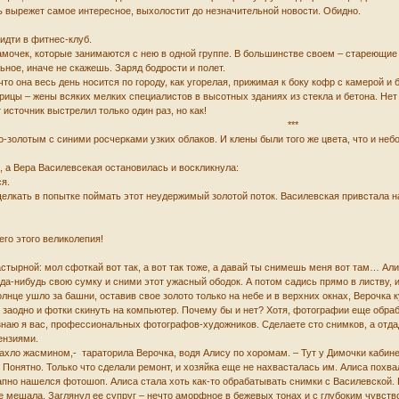
ь вырежет самое интересное, выхолостит до незначительной новости. Обидно.
идти в фитнес-клуб.
амочек, которые занимаются с нею в одной группе. В большинстве своем – стареющие
ьное, иначе не скажешь. Заряд бодрости и полет.
то она весь день носится по городу, как угорелая, прижимая к боку кофр с камерой и
курицы – жены всяких мелких специалистов в высотных зданиях из стекла и бетона. 
 источник выстрелил только один раз, но как!
***
о-золотым с синими росчерками узких облаков. И клены были того же цвета, что и не
 а Вера Василевсекая остановилась и воскликнула:
ся.
елкать в попытке поймать этот неудержимый золотой поток. Василевская привстала н
его этого великолепия!
стырной: мол сфоткай вот так, а вот так тоже, а давай ты снимешь меня вот там… Ал
уда-нибудь свою сумку и сними этот ужасный ободок. А потом садись прямо в листву, и 
лнце ушло за башни, оставив свое золото только на небе и в верхних окнах, Верочка 
, заодно и фотки скинуть на компьютер. Почему бы и нет? Хотя, фотографии еще обр
- знаю я вас, профессиональных фотографов-художников. Сделаете сто снимков, а отда
ензиями.
пахло жасмином,- тараторила Верочка, водя Алису по хоромам. – Тут у Димочки кабине
 Понятно. Только что сделали ремонт, и хозяйка еще не нахвасталась им. Алиса похв
апно нашелся фотошоп. Алиса стала хоть как-то обрабатывать снимки с Василевской.
не мешала. Заглянул ее супруг – нечто аморфное в бежевых тонах и с глубоким чувств