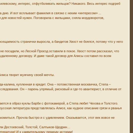
силевскому, интерес, отфутболивать жильцов? Никакого. Весь интерес подгреб
а дню. И вот всплывает фамилия в связке с неким «интересом» ...
 для новостей нужен. Поговорила с жильцами, сняла мордоворотов,
сещаемость странички выросла, а бандитов Хвост не боялся, потому что у него
не посадили, но Лесной Проезд оставили в покое. Хвост потом рассказал, что
 удаленному договору. И даже такой договор для Алисы составил по всем
о Алиса творит мужчину своей мечты.
а-калина, купленная в кредит. Она – потомственная москвичка, Степа –
сследования. Он – парень упрямый, рисковый и где-то авантюрист, в отличие от
аются в образ куклы Барби с фотокамерой, а Степа любит Чехова и Толстого.
усская литература представлялась Алисе, как нудное описание грязи и рванья
накомиться. Прочла быстро и с удивлением. Оказывается, этот век вовсе не
были Достоевский, Толстой, Салтыков-Щедрин…
итературе! И к удивительному периоду истории!