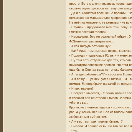
просто. Есть мелочи, нюансы, несовпаден
сколько одних дисеров на тему симуляц
- Да и в «Золотом телёнке не прошли. -
осложненное маниакально-депрессивным
На неё посмотрели с уважением - не всяк
- Слушай, - продолжала меж тем левушк
Олежик покачал головой:
- Нереально. Это же режимный объект. У 
ФСБ-шники присматривают…
- А как-нибудь потихоньку?
- Как? Алис, там высокие стены, колючка
- Подожди, - удивилась Юлик, - у меня з
- Ну там есть отделение для тех, кто са
психиатрии советских времен. Но этот ба
еще бы, в Серпах ведь не только бандюк
- А ты где работаешь?? – спросила Ириш
- А я везде! - усмехнулся Олежик, - Я -
помнит. Ее подобрали на какой-то подмоск
- И как, научил?
- Прогресс имеется, - Олежик налил себ
и плеская вов се стороны пивом. Ирочка
убил и съел.
Кролик не слишком удался - получился с
раз. А у Алисы все не шел из головы ба
любопытным субъектом.
- А у вас там практиканты бывают?
- Бывают. И сейчас есть. Но там же вс
- Что?