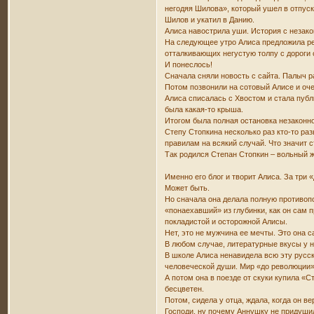
негодяя Шилова», который ушел в отпуск
Шилов и укатил в Данию.
Алиса навострила уши. История с незако
На следующее утро Алиса предложила ред
отталкивающих негустую толпу с дороги 
И понеслось!
Сначала сняли новость с сайта. Палыч 
Потом позвонили на сотовый Алисе и очен
Алиса списалась с Хвостом и стала публ
была какая-то крыша.
Итогом была полная остановка незаконной
Степу Стопкина несколько раз кто-то ра
правилам на всякий случай. Что значит 
Так родился Степан Стопкин – вольный 
Именно его блог и творит Алиса. За три 
Может быть.
Но сначала она делала полную противопо
«понаехавший» из глубинки, как он сам 
покладистой и осторожной Алисы.
Нет, это не мужчина ее мечты. Это она с
В любом случае, литературные вкусы у н
В школе Алиса ненавидела всю эту русск
человеческой души. Мир «до революции»
А потом она в поезде от скуки купила «С
бесцветен.
Потом, сидела у отца, ждала, когда он 
Господи, ну почему Аннушку не придушил