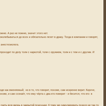
омню. А раз не помню, значит этого нет.
колебываться до всех и обязательно лезет в драку. Тогда в компании и говорят,
 анестезиолога.
проходит по делу толи с наркотой, толи с оружием, толи и с тем и с другим. И
де как вменяемый; но в то, что говорит, похоже, сам искренне верит. Короче,
хоже, и сам сознаёт, что ему чёрта с два кто поверит - и бесится, что его в
 гнить всю жизнь в закрытой психушке. К тому же симулировать психоз не так-то