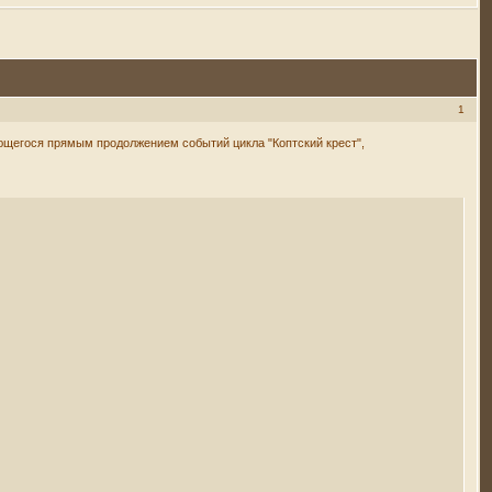
1
яющегося прямым продолжением событий цикла "Коптский крест",