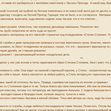
, оставив его разбираться с жалобами пикетчиков с Лесного Проезда. А какой ему, Ва
нной точечной застройкой на Лесном появлялась в ее новостной ленте раз по десять н
актору съездить на Лесной Проезд. Горящих тем не было, и он согласился. Материал
самосвала, выяснила, куда именно ходили, кому писали, кто и что ответил…
развел руками: «Алисочка, там огромные деньжищи замешаны. Покалечат же».
ь грубо попросили не лезть куда не просят.
иковать материалы на его «желтой» страничке под псевдонимом «Степен Стопкин». По
 стройки и даже прокурорская проверка в конторе верочкиного мужа. Конечно, никого 
зыскивал, но Хвост псевдонима не раскрыл, сказал, что это – журналист-фрилансер по
старая дружба, не ставшая романом!
журналист – раскапывающий всякие скандальные дела.
***
«дела» у нее уже возник и четко нарисовался образ Степана Стопкина. Хвост ржет, чт
ложность себе. Она ездит на папиной старенькой королле, у Степы – патриотичная лад
про себя и пишет. Алиса хватается за любую работу, а Степу интересуют серьезные ра
ама, какой ей хотелось бы быть. Правда, серебристая королла ее вполне устраивает.
их со Стопкиным одни и те же. Только Алиса про свои помалкивает, ибо они не вписыв
ую классику, потому что литературу им преподавала Аннушка. С подачи Аннушки вся р
 выходил серым и безрадостным, полным нищеты, тупости и лени.
татского советника» Акунина в мягкой обложке. Типа имя автора на слуху, надо бы оз
вернется со службы, и ради любопытства выдернула томик Чехова. Полистать. Потом 
и в колыбели? Как же умело эта растрепа отбила у Алисы интерес к прекраснейшей л