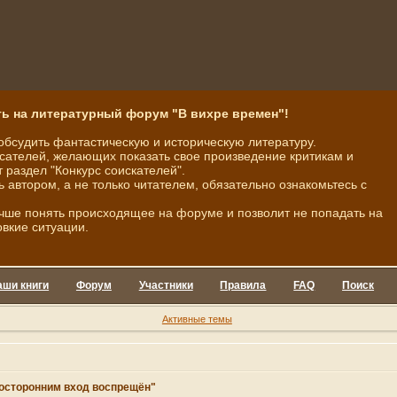
ь на литературный форум "В вихре времен"!
обсудить фантастическую и историческую литературу.
ателей, желающих показать свое произведение критикам и
 раздел "Конкурс соискателей".
ь автором, а не только читателем, обязательно ознакомьтесь с
чше понять происходящее на форуме и позволит не попадать на
овкие ситуации.
аши книги
Форум
Участники
Правила
FAQ
Поиск
Активные темы
"Посторонним вход воспрещён"