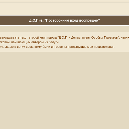
Д.О.П.-2. "Посторонним вход воспрещён"
выкладывать текст второй книги цикла "Д.О.П. - Департамент Особых Проектов", явл
дяковой, начинающим автором из Калуги.
риглашаю в ветку всех, кому были интересны предыдущие мои произведения.