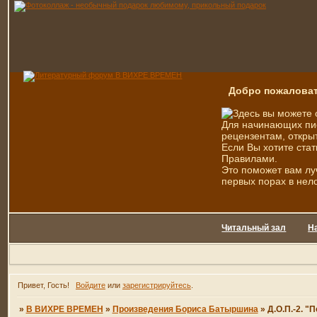
Добро пожаловат
Здесь вы можете 
Для начинающих пис
рецензентам, открыт
Если Вы хотите стат
Правилами.
Это поможет вам лу
первых порах в нел
Читальный зал
Н
Привет, Гость!
Войдите
или
зарегистрируйтесь
.
»
В ВИХРЕ ВРЕМЕН
»
Произведения Бориса Батыршина
»
Д.О.П.-2. 