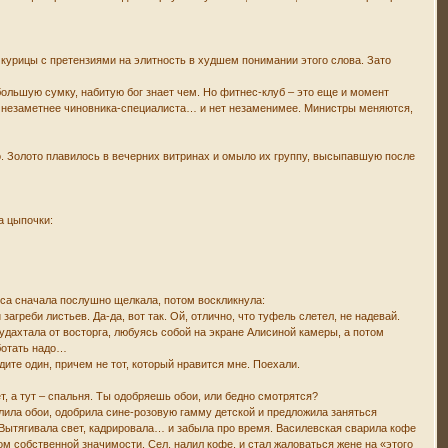
 курицы с претензиями на элитность в худшем понимании этого слова. Зато
 большую сумку, набитую бог знает чем. Но фитнес-клуб – это еще и момент
Нет незаметнее чиновника-специалиста… и нет незаменимее. Министры меняются,
бо. Золото плавилось в вечерних витринах и омыло их группу, высыпавшую после
а цыпочки:
иса сначала послушно щелкала, потом воскликнула:
загреби листьев. Да-да, вот так. Ой, отлично, что туфель слетел, не надевай.
кудахтала от восторга, любуясь собой на экране Алисиной камеры, а потом
аботать надо…
дите один, причем не тот, который нравится мне. Поехали.
т, а тут – спальня. Ты одобряешь обои, или бедно смотрятся?
алила обои, одобрила сине-розовую гамму детской и предложила заняться
 Вытягивала свет, кадрировала… и забыла про время. Василевская сварила кофе
ом собственной значимости. Сел, налил кофе, и стал жаловаться жене на «этого