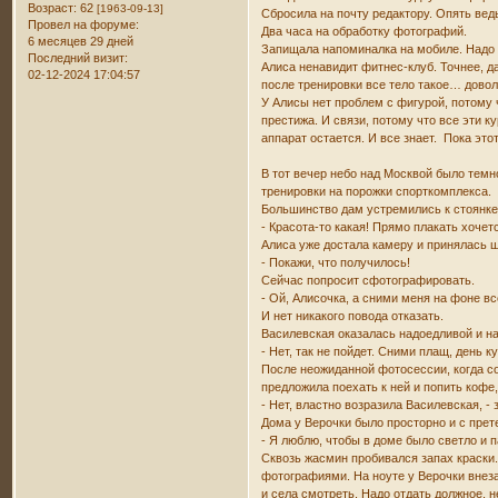
Возраст:
62
[1963-09-13]
Сбросила на почту редактору. Опять вед
Провел на форуме:
Два часа на обработку фотографий.
6 месяцев 29 дней
Запищала напоминалка на мобиле. Надо 
Последний визит:
Алиса ненавидит фитнес-клуб. Точнее, д
02-12-2024 17:04:57
после тренировки все тело такое… довол
У Алисы нет проблем с фигурой, потому ч
престижа. И связи, потому что все эти 
аппарат остается. И все знает. Пока этот
В тот вечер небо над Москвой было темн
тренировки на порожки спорткомплекса.
Большинство дам устремились к стоянке,
- Красота-то какая! Прямо плакать хочет
Алиса уже достала камеру и принялась щ
- Покажи, что получилось!
Сейчас попросит сфотографировать.
- Ой, Алисочка, а сними меня на фоне вс
И нет никакого повода отказать.
Василевская оказалась надоедливой и на
- Нет, так не пойдет. Сними плащ, день к
После неожиданной фотосессии, когда со
предложила поехать к ней и попить кофе
- Нет, властно возразила Василевская, 
Дома у Верочки было просторно и с прет
- Я люблю, чтобы в доме было светло и 
Сквозь жасмин пробивался запах краски.
фотографиями. На ноуте у Верочки внез
и села смотреть. Надо отдать должное, 