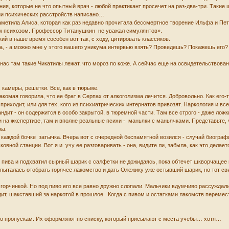
ия, которые не что опытный врач - любой практикант просечет на раз-два-три. Такие 
ии психических расстройств написано…
 заметила Алиса, которая как раз недавно прочитала бессмертное творение Ильфа и П
 психозом. Профессор Титанушкин не уважал симулянтов».
ий в наше время сособен вот так, с ходу, цитировать классиков.
а, - а можно мне у этого вашего уникума интервью взять? Проведешь? Покажешь его?
нас там такие Чикатилы лежат, что мороз по коже. А сейчас еще на освидетельствован
, камеры, решетки. Все, как в тюрьме.
накомая говорила, что ее брат в Серпах от алкоголизма лечится. Добровольно. Как его-
м приходит, или для тех, кого из психиатрических интернатов привозят. Наркология и 
ндит - он содержится в особо закрытой, в тюремной части. Там все строго - даже лож
и на жкспертизе, там и вполне реальные психи - маньяки с маньячками. Представьте,
ка.
 в каждой бочке затычка. Вчера вот с очередной беспамятной возился - случай биограф
овной станции. Вот я и учу ее разговаривать - она, видите ли, забыла, как это делает
е пива и подхватил сырный шарик с салфетки не дожидаясь, пока обтечет шкворчащее 
 пыталась отобрать горячее лакомство и дать Олежику уже остывший шарик, но тот сви
 горчинкой. Но под пиво его все равно дружно слопали. Мальчики вдумчиво рассуждали
ндит, шакставший за наркотой в прошлое. Когда с пивом и остатками лакомств перемес
е по пропускам. Их оформляют по списку, который присылают с места учебы… хотя…