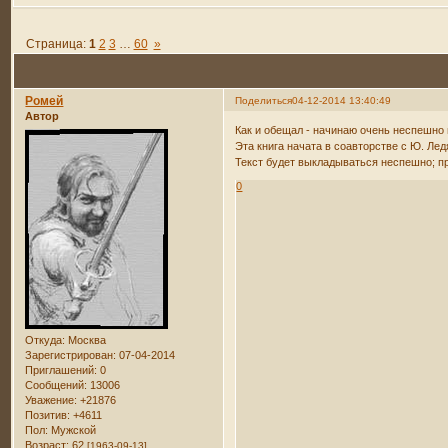
Страница:
1
2
3
…
60
»
Ромей
Поделиться
04-12-2014 13:40:49
Автор
Как и обещал - начинаю очень неспешно 
Эта книга начата в соавторстве с Ю. Ле
Текст будет выкладываться неспешно; п
0
Откуда:
Москва
Зарегистрирован
: 07-04-2014
Приглашений:
0
Сообщений:
13006
Уважение:
+21876
Позитив:
+4611
Пол:
Мужской
Возраст:
62
[1963-09-13]