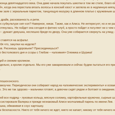
онца девятнадцатого века. Она даже начала покупать шмотки в том же стиле, благо 
», когда она перестала вязать волосы в конский хвост и заплела их в недлинную мяг
м зале с зеркальным паркетом, танцующую мазурку в длинном платье с кружевным шле
– драйв, раскованность и ритм.
к субкультуре хип-хоп? Наверное, никак. Также, как и Алиса. Не интересует, но и не р
янулась. Не пойдет она сегодня в фитнес-клуб, а просто пойдет и погуляет ни о чем 
» - думает девушка, неспешно бредя по двору. Она уже собирается свернуть на улицу,
ы ставятся на асфальт.
тебя что, закупки на неделю?
тов. Рискнешь здоровьем? Присоединишься?
ле бестолкового дня и ссоры с Глебом – «алхимия» Олежика и Шурика!
цей и свежим кроликом.
дельно, а кролик отдельно. Мы его уже замариновали и сейчас будем пытаться его при
.
 пошехонского.
амоучки. Периодически они собирают народ на «алхимические эксперименты» и осваи
 Это же так здорово – мальчики готовят, а девочки сидят рядом и болтают в ожидании
ей все подряд – луковые кольца, мясную соломку, картофельные кружочки, сырные ша
ссистировали Валерка и прежде незнакомый Алисе молчаливый парень по имени Лев. 
ишка, обмакивая в соус картошку.
езопасности. Никто от тебя ничего не ждет, никто не капает, никому от тебя ничего н