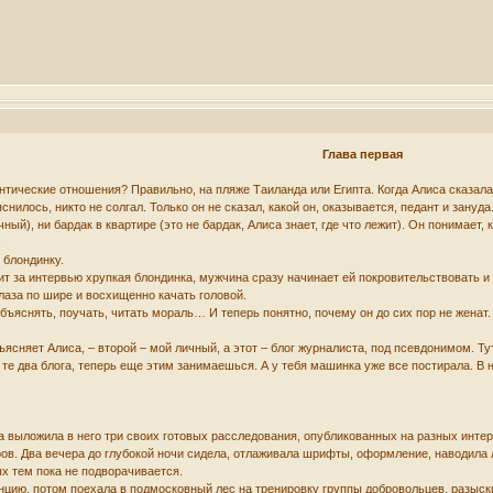
Глава первая
нтические отношения? Правильно, на пляже Таиланда или Египта. Когда Алиса сказала,
илось, никто не солгал. Только он не сказал, какой он, оказывается, педант и зануда
й), ни бардак в квартире (это не бардак, Алиса знает, где что лежит). Он понимает, 
.
 блондинку.
т за интервью хрупкая блондинка, мужчина сразу начинает ей покровительствовать и
лаза по шире и восхищенно качать головой.
объяснять, поучать, читать мораль… И теперь понятно, почему он до сих пор не женат
бъясняет Алиса, – второй – мой личный, а этот – блог журналиста, под псевдонимом. 
те два блога, теперь еще этим занимаешься. А у тебя машинка уже все постирала. В 
са выложила в него три своих готовых расследования, опубликованных на разных интер
ов. Два вечера до глубокой ночи сидела, отлаживала шрифты, оформление, наводила ло
ых тем пока не подворачивается.
цию, потом поехала в подмосковный лес на тренировку группы добровольцев, разыск