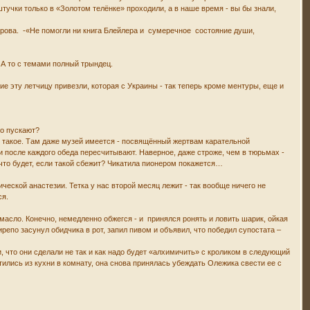
штучки только в «Золотом телёнке» проходили, а в наше время - вы бы знали,
етрова. -«Не помогли ни книга Блейлера и сумеречное состояние души,
 А то с темами полный трындец.
ие эту летчицу привезли, которая с Украины - так теперь кроме ментуры, еще и
то пускают?
все такое. Там даже музей имеется - посвящённый жертвам карательной
ки после каждого обеда пересчитывают. Наверное, даже строже, чем в тюрьмах -
 что будет, если такой сбежит? Чикатила пионером покажется…
ической анастезии. Тетка у нас второй месяц лежит - так вообще ничего не
ся.
масло. Конечно, немедленно обжегся - и принялся ронять и ловить шарик, ойкая
репо засунул обидчика в рот, запил пивом и объявил, что победил супостата –
, что они сделали не так и как надо будет «алхимичить» с кроликом в следующий
тились из кухни в комнату, она снова принялась убеждать Олежика свести ее с