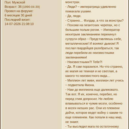
монстрах.
Пол:
Мужской
Возраст:
36
- Люди? – императрица удивленно
[1990-04-30]
Провел на форуме:
помахала ушами.
6 месяцев 30 дней
- Да, люди.
Последний визит:
- Странно… Фэлдар, а что за монстры?
14-07-2026 21:08:10
- Похожи на гигантских черепах, но с
большим полым рогом. – Император
нехитрым заклинанием перекинул
супруги образ – Представляешь себе,
металлические! И воняют дымом! Я
послал гвардейцев разобраться, так
люди перебили их неизвестными
заклинаниями!
- Неизвестными?! Тебе?!
- Да. Я сам поразился. Но что странно,
их магия не темная и не светлая, а
какого-то неизвестного вида…
- Миллион лет живи, миллион лет учись
– подметила Фиона.
- Нам до миллиона еще далековато.
Так вот. Я их, конечно, перебил, но
перед этим допросил. Не люблю
вламываться в чужие мозги, особенно
в мозги низших рас. Они из племени
дойчи, которое ведет войну с каким-то
еще племенем. Как попали в наш мир,
не знают.
- Ты выследил мага по остаточному