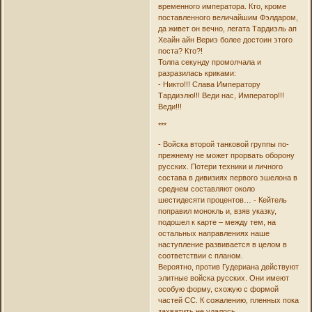
временного императора. Кто, кроме
поставленного величайшим Фэлдаром,
да живет он вечно, легата Тардиэль ап
Хеайн айн Вериэ более достоин этого
поста? Кто?!
Толпа секунду промолчала и
разразилась криками:
- Никто!!! Слава Императору
Тардиэлю!!! Веди нас, Император!!!
Веди!!!
***
- Войска второй танковой группы по-
прежнему не может прорвать оборону
русских. Потери техники и личного
состава в дивизиях первого эшелона в
среднем составляют около
шестидесяти процентов… - Кейтель
поправил монокль и, взяв указку,
подошел к карте – между тем, на
остальных направлениях наше
наступление развивается в целом в
соответствии с планом.
Вероятно, против Гудериана действуют
элитные войска русских. Они имеют
особую форму, схожую с формой
частей СС. К сожалению, пленных пока
захватить не удалось.