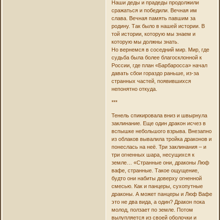
Наши деды и прадеды продолжили
сражаться и победили. Вечная им
слава. Вечная память павшим за
родину. Так было в нашей истории. В
той истории, которую мы знаем и
которую мы должны знать.
Но вернемся в соседний мир. Мир, где
судьба была более благосклонной к
России, где план «Барбаросса» начал
давать сбои гораздо раньше, из-за
странных частей, появившихся
непонятно откуда.
***
Тенель спикировала вниз и швырнула
заклинание. Еще один дракон исчез в
вспышке небольшого взрыва. Внезапно
из облаков вывалила тройка драконов и
понеслась на неё. Три заклинания – и
три огненных шара, несущихся к
земле… «Странные они, драконы Люф
вафе, странные. Такое ощущение,
будто они набиты доверху огненной
смесью. Как и панцеры, сухопутные
драконы. А может панцеры и Люф Вафе
это не два вида, а один? Дракон пока
молод, ползает по земле. Потом
вылупляется из своей оболочки и