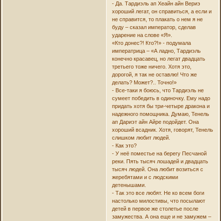
- Да. Тардиэль ап Хеайн айн Вериэ
хороший легат, он справиться, а если и
не справится, то плакать о нем я не
буду – сказал император, сделав
ударение на слове «Я».
«Кто донес?! Кто?!» - подумала
императрица – «А ладно, Тардиэль
конечно красавец, но легат двадцать
третьего тоже ничего. Хотя это,
дорогой, я так не оставлю! Что же
делать? Может?.. Точно!»
- Все-таки я боюсь, что Тардиэль не
сумеет победить в одиночку. Ему надо
придать хотя бы три-четыре дракона и
надежного помощника. Думаю, Тенель
ап Дариэт айн Айре подойдет. Она
хороший всадник. Хотя, говорят, Тенель
слишком любит людей.
- Как это?
- У неё поместье на берегу Песчаной
реки. Пять тысяч лошадей и двадцать
тысяч людей. Она любит возиться с
жеребятами и с людскими
детенышами.
- Так это все любят. Не ко всем боги
настолько милостивы, что посылают
детей в первое же столетье после
замужества. А она еще и не замужем –