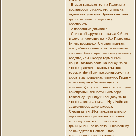
- Вторая танковая группа Гудериана
под напором русских отступила на
отдельных участках. Третья танковая
группа не может в одиночку
обеспечить…
- А пропавшие дивизии?
- Они не обнаружены – сказал Кейтель
и заметил усмешку на губах Гиммлера.
Гитлер взорвался. Он рвал и метал,
орал, обзывал генералов различными
словами, более пристойными уличному
бродяге, чем Фюреру Германской
нации. Влетело всем. Канарису, за то
что не доложил о элитных частях
русских, фон Боку, находившемуся на
фронте за провал наступления, Герингу
и Кессельрингу беспомощность
авиации, Удету за отсталость немецкой
авиапромышленности, Гиммлеру,
Геббельсу, Денницу и Гальдеру за то
что попались на глаза… Ну и Кейтелю,
за дезинформацию фюрера.
Оказывается, 18-я танковая дивизия,
одна дивизий, пропавших в момент
перехода советско-германской
границы, вышла на связь. Она почему-
то находится в Непале – план
наступления предусматривает