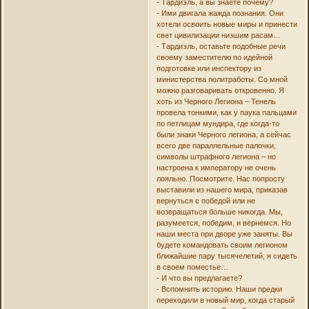
- Тардиэль, а вы знаете почему?
- Ими двигала жажда познания. Они
хотели освоить новые миры и принести
свет цивилизации низшим расам…
- Тардиэль, оставьте подобные речи
своему заместителю по идейной
подготовке или инспектору из
министерства политработы. Со мной
можно разговаривать откровенно. Я
хоть из Черного Легиона – Тенель
провела тонкими, как у паука пальцами
по петлицам мундира, где когда-то
были знаки Черного легиона, а сейчас
всего две параллельные палочки,
символы штрафного легиона – но
настроена к императору не очень
лояльно. Посмотрите. Нас попросту
выставили из нашего мира, приказав
вернуться с победой или не
возвращаться больше никогда. Мы,
разумеется, победим, и вернемся. Но
наши места при дворе уже заняты. Вы
будете командовать своим легионом
ближайшие пару тысячелетий, я сидеть
в своем поместье…
- И что вы предлагаете?
- Вспомнить историю. Наши предки
переходили в новый мир, когда старый