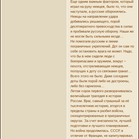
Еще одним важным фактором, который
играл на руку немцев, было то, что они
наступали, а русские оборонялись.
Немцы на направлении удара
добивались решающего, порой
десятикратного превосходства в силах
и пробивали русскую оборону. Наши же
не могли быть сильными везде…
Не помогали русским и линии
пограничных укреплений. Дот он сам по
себе остановить врага не может. Надо,
что бы в нем сидели люди с
боеприпасами и оружием, вокруг –
пехота, отстреливающая немцев,
ползущих к доту со связками гранат…
Всего этого не было. Даже соседние
доты были порой либо не достроены,
либо без гарнизона…
Летом сорок первого разворачивалась
величайшая трагедия в истории
России. Враг, самый страшный за её
тысячелетнюю историю, вторгся в
пределы страны и разбил войска,
сконцентрированные в приграничных
округах. За счет внезапности, лучшей
подготовки и лучшего планирования…
Но война продолжилась. СССР, в
отличие от Франции, не капитулировал.