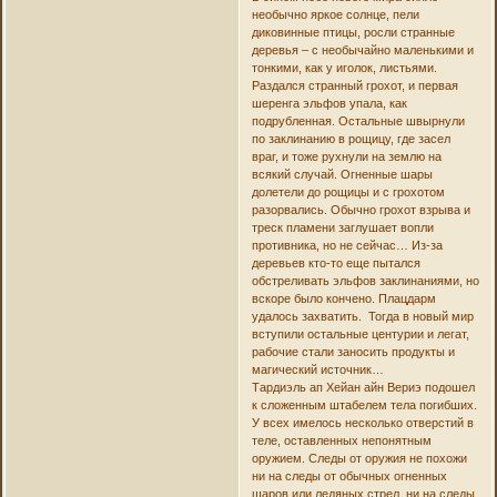
необычно яркое солнце, пели
диковинные птицы, росли странные
деревья – с необычайно маленькими и
тонкими, как у иголок, листьями.
Раздался странный грохот, и первая
шеренга эльфов упала, как
подрубленная. Остальные швырнули
по заклинанию в рощицу, где засел
враг, и тоже рухнули на землю на
всякий случай. Огненные шары
долетели до рощицы и с грохотом
разорвались. Обычно грохот взрыва и
треск пламени заглушает вопли
противника, но не сейчас… Из-за
деревьев кто-то еще пытался
обстреливать эльфов заклинаниями, но
вскоре было кончено. Плацдарм
удалось захватить. Тогда в новый мир
вступили остальные центурии и легат,
рабочие стали заносить продукты и
магический источник…
Тардиэль ап Хейан айн Вериэ подошел
к сложенным штабелем тела погибших.
У всех имелось несколько отверстий в
теле, оставленных непонятным
оружием. Следы от оружия не похожи
ни на следы от обычных огненных
шаров или ледяных стрел, ни на следы