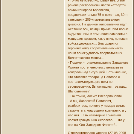
- Точно не известно. Связи нет. В том
районе расположены части четвертой
армии генерала Коробкова,
предположительно 75-я пехотная, 30-я
танковая и 205-я моторизованная
дивизия. На данном направлении идут
жестокие бои, немцы применяют новые
виды техники, в том числе самолеты с
машущим крылом, как у птиц, но наши
войска держатся… Благодаря их
героическому сопротивлению части
наши войск удалось прорваться из
Белостокского мешка...
- Похоже, что командование Западного
Фронта постепенно восстанавливает
контроль над ситуацией. Есть мнение,
что отставка товарища Павлова с
поста командующего пока не
своевременна. Вы согласны, товарищ
Шапошников?
- Так точно, Иосиф Виссарионович.
- А вы, Лаврентий Павлович,
разберитесь, почему у немцев летают
самолеты с машущими крыльями, а у
нас нет. Есть некоторые сомнения
насчет гражданина Яковлева… Что у
нас на Юго-Западном Фронте?..
Отредактировано Фрерин (27-08-2008