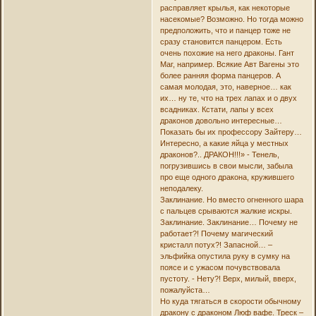
расправляет крылья, как некоторые
насекомые? Возможно. Но тогда можно
предположить, что и панцер тоже не
сразу становится панцером. Есть
очень похожие на него драконы. Гант
Маг, например. Всякие Авт Вагены это
более ранняя форма панцеров. А
самая молодая, это, наверное… как
их… ну те, что на трех лапах и о двух
всадниках. Кстати, лапы у всех
драконов довольно интересные…
Показать бы их профессору Зайтеру…
Интересно, а какие яйца у местных
драконов?.. ДРАКОН!!!» - Тенель,
погрузившись в свои мысли, забыла
про еще одного дракона, кружившего
неподалеку.
Заклинание. Но вместо огненного шара
с пальцев срываются жалкие искры.
Заклинание. Заклинание… Почему не
работает?! Почему магический
кристалл потух?! Запасной… –
эльфийка опустила руку в сумку на
поясе и с ужасом почувствовала
пустоту. - Нету?! Верх, милый, вверх,
пожалуйста…
Но куда тягаться в скорости обычному
дракону с драконом Люф вафе. Треск –