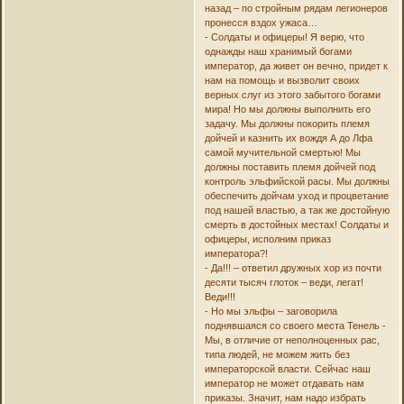
назад – по стройным рядам легионеров
пронесся вздох ужаса…
- Солдаты и офицеры! Я верю, что
однажды наш хранимый богами
император, да живет он вечно, придет к
нам на помощь и вызволит своих
верных слуг из этого забытого богами
мира! Но мы должны выполнить его
задачу. Мы должны покорить племя
дойчей и казнить их вождя А до Лфа
самой мучительной смертью! Мы
должны поставить племя дойчей под
контроль эльфийской расы. Мы должны
обеспечить дойчам уход и процветание
под нашей властью, а так же достойную
смерть в достойных местах! Солдаты и
офицеры, исполним приказ
императора?!
- Да!!! – ответил дружных хор из почти
десяти тысяч глоток – веди, легат!
Веди!!!
- Но мы эльфы – заговорила
поднявшаяся со своего места Тенель -
Мы, в отличие от неполноценных рас,
типа людей, не можем жить без
императорской власти. Сейчас наш
император не может отдавать нам
приказы. Значит, нам надо избрать