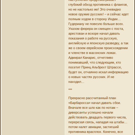
глубокий обход противника с флангов,
но не настолько же! Это очевидно
новое оружие русских! – и сейчас идет
полным ходом в сторону Индии…
Гудериану не повезло больше всех.
Указом фюрера он смещен с поста,
арестован и вскоре начал давать
показания о работе на русскую,
английскую и японскую разведку, а так
же о своем еврейском происхождении
и членстве в масонских ложах.
Адмирал Канарис, отчетливо
понимавший, что следующим, кто
посетит Принц Альбрехт Штрассе,
будет он, отчаянно искал информацию
о новых частях русских. И не
находил…
***
Прекрасно рассчитанный план
«Барбаросса» начал давать сбои.
Вначале все шло как по нотам –
диверсанты успешно начали
действовать двадцать первого числа,
перерезая связь, нападая на штабы…
потом налет авиации, застигший
противника врасплох. Конечно, все