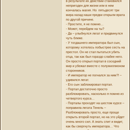
в результате их действий становился
непригоден для жизни или в нем
кончалась магия. Но пятьдесят три
мира назад наши предки открыли врата
по другой причине.
- Простите, я не помню…
- Может, перейдем на ты?
- Да – улыбнулся легат и придвинулся
чуть ближе.
- У тогдашнего императора был сын,
которому хотелось побыстрее сесть на
престол. Он не стал пытаться убить
отца, так как был гораздо слабее него.
Он просто открыл портал в соседний
мир и убежал вместе с полумиллионом
сторонников.
- И император не погнался за ним?! –
удивился легат.
- Его сын заблокировал портал.
- Портал достаточно просто
разблокировать, насколько я помню из
четвертого курса…
- Порталы проходят на шестом курсе –
поправила легата Тенель –
Разблокировать просто, еще проще
открыть второй портал, но на это уйдет
очень много сил. А знать спит и видит,
как бы свергнуть императора… Что