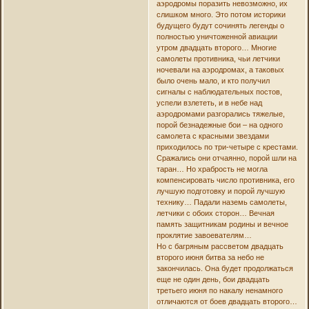
аэродромы поразить невозможно, их
слишком много. Это потом историки
будущего будут сочинять легенды о
полностью уничтоженной авиации
утром двадцать второго… Многие
самолеты противника, чьи летчики
ночевали на аэродромах, а таковых
было очень мало, и кто получил
сигналы с наблюдательных постов,
успели взлететь, и в небе над
аэродромами разгорались тяжелые,
порой безнадежные бои – на одного
самолета с красными звездами
приходилось по три-четыре с крестами.
Сражались они отчаянно, порой шли на
таран… Но храбрость не могла
компенсировать число противника, его
лучшую подготовку и порой лучшую
технику… Падали наземь самолеты,
летчики с обоих сторон… Вечная
память защитникам родины и вечное
проклятие завоевателям…
Но с багряным рассветом двадцать
второго июня битва за небо не
закончилась. Она будет продолжаться
еще не один день, бои двадцать
третьего июня по накалу ненамного
отличаются от боев двадцать второго…