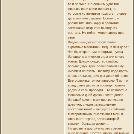
то и больше. Но если им удастся
открыть свои мини-порталы, по
которым устремится подмога, то свое
дело они уже сделали. Всего-то –
расчистить площадку и прочитать
заклинание открытия выхода из
портала. Но гибнет море народу при
этом…
Воздушный десант носит более
скромные масштабы. Ведь в чем дело?
Что бы открыть мини-портал, нужна
большая магическая сила или много
магов. Дракон существо слабое,
больше двух-трех волшебников ему
нипочем не взять. Поэтому надо брать
очень сильных, а их раз-два и обчелся.
Всего десятка три на империю. Так что
воздушные десанты проводят крайне
редко, а если проводят – то незаметно.
Несколько дней дракон летит, делая
большой крюк – маги противника не
дремлют, следят за воздушным
пространством! – заходит в глубокий
тыл противника, высаживает маги и
открывает портал, через который
выходит большая армия…
Но десант в другой мир это совсем
иное явление. Портал, имеющий только