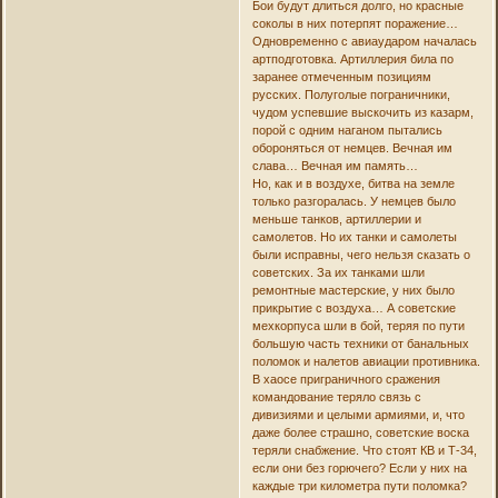
Бои будут длиться долго, но красные
соколы в них потерпят поражение…
Одновременно с авиаударом началась
артподготовка. Артиллерия била по
заранее отмеченным позициям
русских. Полуголые пограничники,
чудом успевшие выскочить из казарм,
порой с одним наганом пытались
обороняться от немцев. Вечная им
слава… Вечная им память…
Но, как и в воздухе, битва на земле
только разгоралась. У немцев было
меньше танков, артиллерии и
самолетов. Но их танки и самолеты
были исправны, чего нельзя сказать о
советских. За их танками шли
ремонтные мастерские, у них было
прикрытие с воздуха… А советские
мехкорпуса шли в бой, теряя по пути
большую часть техники от банальных
поломок и налетов авиации противника.
В хаосе приграничного сражения
командование теряло связь с
дивизиями и целыми армиями, и, что
даже более страшно, советские воска
теряли снабжение. Что стоят КВ и Т-34,
если они без горючего? Если у них на
каждые три километра пути поломка?