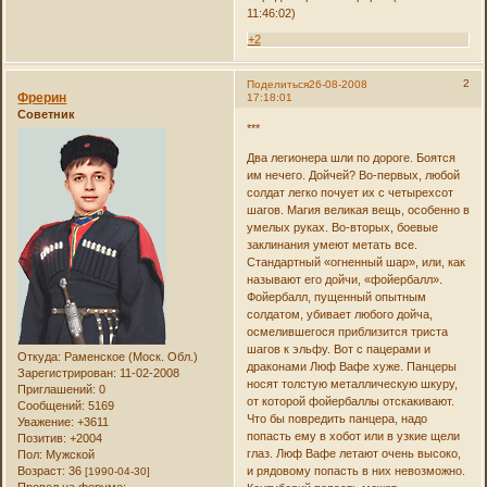
11:46:02)
+2
2
Поделиться
26-08-2008
Фрерин
17:18:01
Советник
***
Два легионера шли по дороге. Боятся
им нечего. Дойчей? Во-первых, любой
солдат легко почует их с четырехсот
шагов. Магия великая вещь, особенно в
умелых руках. Во-вторых, боевые
заклинания умеют метать все.
Стандартный «огненный шар», или, как
называют его дойчи, «фойербалл».
Фойербалл, пущенный опытным
солдатом, убивает любого дойча,
осмелившегося приблизится триста
шагов к эльфу. Вот с пацерами и
Откуда:
Раменское (Моск. Обл.)
драконами Люф Вафе хуже. Панцеры
Зарегистрирован
: 11-02-2008
носят толстую металлическую шкуру,
Приглашений:
0
от которой фойербаллы отскакивают.
Сообщений:
5169
Что бы повредить панцера, надо
Уважение:
+3611
попасть ему в хобот или в узкие щели
Позитив:
+2004
глаз. Люф Вафе летают очень высоко,
Пол:
Мужской
Возраст:
36
и рядовому попасть в них невозможно.
[1990-04-30]