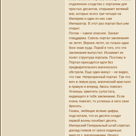
отдаленное сходство с порталом для
простых десантов, открывает великий
маг, которых всего три-четыре на
Империю и один из них сам
Император. В этот раз портал был уже
открыт.
Потом – самое опасное. Захват
плацдарма. Сквозь портал заклинания
не летят. Вернее летят, но только одни
боги знаю куда. Порой в того, кто эти
заклинания выпустил. Искажает их
полет структура портала. Поэтому в
Портал приходится идти без
предварительного магического
обстрела. Еще один минус – не видно,
что там. Непрозрачный портал. Так что
меч в левую руку, магический кристалл
в правую и вперед. Авось повезет.
Успеешь заметить супостата,
кидающего в тебя заклинание. Если
очень повезет, то успеешь в него свое
бросить…
Гномы, любящие всякие цифры,
подсчитали, что из десяти солдат
первой волны погибает десять.
Имперский Генеральный штаб спрятал
доклад гномов от греха подальше
вместе с докладчиками. Нечего