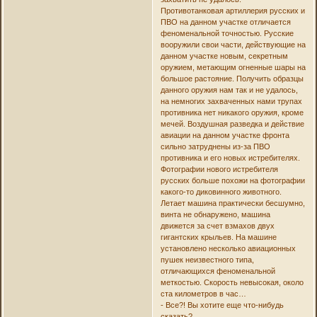
Противотанковая артиллерия русских и
ПВО на данном участке отличается
феноменальной точностью. Русские
вооружили свои части, действующие на
данном участке новым, секретным
оружием, метающим огненные шары на
большое растояние. Получить образцы
данного оружия нам так и не удалось,
на немногих захваченных нами трупах
противника нет никакого оружия, кроме
мечей. Воздушная разведка и действие
авиации на данном участке фронта
сильно затруднены из-за ПВО
противника и его новых истребителях.
Фотографии нового истребителя
русских больше похожи на фотографии
какого-то диковинного животного.
Летает машина практически бесшумно,
винта не обнаружено, машина
движется за счет взмахов двух
гигантских крыльев. На машине
установлено несколько авиационных
пушек неизвестного типа,
отличающихся феноменальной
меткостью. Скорость невысокая, около
ста километров в час…
- Все?! Вы хотите еще что-нибудь
сказать?