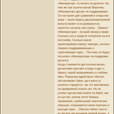
«Император», то ничего не долетит. На
нем же три тысячи магов! Впрочем,
«Император» десант не поддерживает.
Он построен для сражений в открытом
море – около берега двухкилометровый
монстр может и не развернутся,
налететь на мель или скалы… Берегут
«Императора» - лучший линкор в мире.
Сколько сил и средств потратили на его
постройку. Сколько магов
проектировало корпус линкора, сколько
творило поддерживающие и
скрепляющие чары… Поэтому не будут
посылать «Императора» на поддержку
десанта.
Когда становится достаточно мелко,
десантники прыгают в воду и идут к
берегу, порой проваливаясь в глубоки
ямы. Перед высадкой флот обычно
обстреливает берег, да и маги со
шлюпок стараются, так что противника
на прибрежной полосе нет. Но не
успеют десантники выйти на берег, как
из кустов, окопов летят боевые
заклинания, срабатывают магические
ловушки, открываются мини-порталы и
выходит враг… Обычно гибнет шесть
из десяти десантников первой волны, а