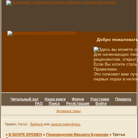
Добро пожаловать
Здесь вы можете о
Для начинающих писа
рецензентам, открыт 
Если Вы хотите стать
Правилами.
Это поможет вам луч
первых порах в нелов
Читальный зал
Наши книги
Форум
Участники
Правила
FAQ
Поиск
Регистрация
Войти
Активные темы
Привет, Гость!
Войдите
или
зарегистрируйтесь
.
»
В ВИХРЕ ВРЕМЕН
»
Произведения Михаила Буракова
»
Третья