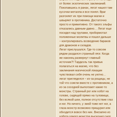
от более экзотических заклинаний.
Покопавшись в ранах, легат нашел там
кусочки металла и все понял. Враг
разгоняет их при помощи магии и
швыряет в противника. Достаточно
просто и примитивно. От такого эльфы
отказались давным-давно… Легат еще
посидел над трупами, пробормотал
положенные молитвы и пошел дальше
– контролировать возведение бараков
для драконов и складов.
Легат прислушался. Где-то совсем
рядом раздался странный лязг. Когда
же наконец развернут главный
источник?! Тардиэль так привык
полагаться на магию, что без
заклинания магической локации
чувствовал себя очень не уютно…
легат пригляделся – из-за рощицы, не
той что сожгли вместе с противником, а
из-за соседней выползают какие-то
монстры. Странный рог или хобот на
голове, сидящей прямо на туловище,
без всякой шеи, полное отсутствие глаз
и ног. Но ничего, у змей тоже нет ног, а
глаза монстр возможно прищурил или
обходится вовсе без них. Внезапно из
хобота одного монстра выскочил сноп