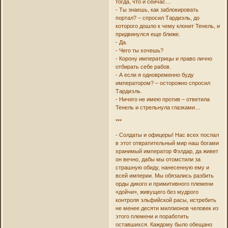
тогда, что и сейчас…
- Ты знаешь, как заблокировать
портал? – спросил Тардиэль, до
которого дошло к чему клонит Тенель, и
придвинулся еще ближе.
- Да.
- Чего ты хочешь?
- Корону императрицы и право лично
отбирать себе рабов.
- А если я одновременно буду
императором? – осторожно спросил
Тардиэль.
- Ничего не имею против – ответила
Тенель и стрельнула глазками…
***
- Солдаты и офицеры! Нас всех послал
в этот отвратительный мир наш богами
хранимый император Фэлдар, да живет
он вечно, дабы мы отомстили за
страшную обиду, нанесенную ему и
всей империи. Мы обязались разбить
орды дикого и примитивного племени
«дойчи», живущего без мудрого
контроля эльфийской расы, истребить
не менее десяти миллионов человек из
этого племени и поработить
оставшихся. Каждому было обещано