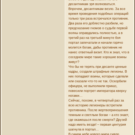
десантникам зря волноваться.
Впрочем, десантникам везло. За все
время проведения подобных операций
только три раза встречался противник.
Два раза его доблестно разбили, но
предсказание гномов о судьбе первой
волны оправдались полностью, а в
третий раз на третьей минуте боя
портал запечатали и начали горячо
молится богам, дабы противник не
нанес ответный визит. Кто ж знал, что в
соседнем мире такие хорошие воины
живут?
Что бы не терять при десанте ценные
кадры, создали штрафные легионы. В
них попадают воины, которые сделали
или сказали что-то не так. Оскорбили
офицера, не выполнили приказ,
повесили портрет императора кверху
ногами…
Сейчас, похоже, в четвертый раз за
всю историю легионеры встретили
противника. После жертвоприношения
темным и светлым богам – а кто знает,
где окажешься после смерти? Друзей
надо иметь везде! – первая центурия
шагнула в портал…
В синем небе нового мира сияло