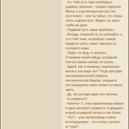
- И у тебя есть пара свободных
ударных легионов – ехидно спросила
Фиона, и уши императора грустно
опустились – или ты забыл, что гномы
опять подняли бунт. Видите ли, мало
хлеба им даем.
- Подавим бунт, какие проблемы…
- Фэлдар, пожалуйста, не увлекайся, а
то я тебя знаю, истребишь гномов,
придется опять новых завозить из
соседнего мира…
- Ладно, не буду. А легионы…
Отправим какой-нибудь штрафной.
Они все равно никому не нужны…
- Давай. Как я понимаю, нормальных
магов в том мире нет? Тогда центурии
противомагической обороны,
контмагической борьбы, локации и
постановщиков помех можно оставить
здесь.
- Да, так выходит даже пол легиона.
- А справятся?
- Конечно. С этим примитивным миром
и одна центурия справится. А двадцать
второй штрафной легион и тем более.
- Что?! – уши императрицы гневно
встопорщились – ты хочешь послать
их туда?..