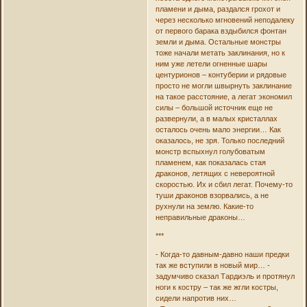
пламени и дыма, раздался грохот и
через несколько мгновений неподалеку
от первого барака вздыбился фонтан
земли и дыма. Остальные монстры
тоже начали метать заклинания, но к
ним уже летели огненные шары
центурионов – контуберии и рядовые
просто не могли швырнуть заклинание
на такое расстояние, а легат экономил
силы – большой источник еще не
развернули, а в малых кристаллах
осталось очень мало энергии… Как
оказалось, не зря. Только последний
монстр вспыхнул голубоватым
пламенем, как показалась стая
драконов, летящих с невероятной
скоростью. Их и сбил легат. Почему-то
туши драконов взорвались, а не
рухнули на землю. Какие-то
неправильные драконы…
***
- Когда-то давным-давно наши предки
так же вступили в новый мир… -
задумчиво сказал Тардиэль и протянул
ноги к костру – так же жгли костры,
сидели напротив них…