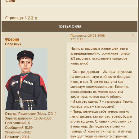
Сила
Страница:
1
2
3
»
Третья Сила
1
Поделиться
26-08-2008
Фрерин
17:17:18
Советник
Написал рассказ в жанре фентези и
альтернативной истории(ниже только
2/3 рассказа, остольное в процессе
написания)
- Смотри, дорогая – Император указал
на осколки статуи и обломки беседки –
и вот, и вот. Этим же статуям как
минимум полмиллиона лет. Конечно,
восстановить их можно простым
заклятием, но все равно обидно.
- И кто это сделал? – удивилась Фиона,
императрица – кто посмел?
- Представляешь себе, вчера только
Откуда:
Раменское (Моск. Обл.)
лег отдыхать, как почувствовал, будто
Зарегистрирован
: 11-02-2008
кто-то колдует. Словно кто-то ломится
Приглашений:
0
в наш мир. Выглядываю в окно – и
Сообщений:
5169
правда. Открывается портал, и оттуда
Уважение:
+3611
выходят люди на каких-то странных
Позитив:
+2004