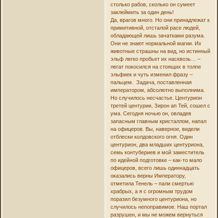
столько рабов, сколько он сумеет
заклеймить за один день!
Да, врагов много. Но они принадлежат к
примитивной, отсталой расе людей,
обладающей лишь зачатками разума.
Они не знают нормальной магии. Их
животные страшны на вид, но истинный
эльф легко пробьет их насквозь… –
легат покосился на стоящих в толпе
эльфиек и чуть изменил фразу –
пальцем. Задача, поставленная
императором, абсолютно выполнима.
Но случилось несчастье. Центурион
третей центурии, Зирон ап Тей, сошел с
ума. Сегодня ночью он, овладев
запасным главным кристаллом, напал
на офицеров. Вы, наверное, видели
отблески колдовского огня. Один
центурион, два младших центуриона,
семь контубериев и мой заместитель
по идейной подготовке – как-то мало
офицеров, всего лишь одиннадцать
оказались верны Императору,
отметила Тенель – пали смертью
храбрых, а я с огромным трудом
поразил безумного центуриона, но
случилось непоправимое. Наш портал
разрушен, и мы не можем вернуться