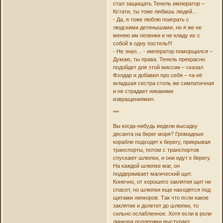
стал защищать Тенель император –
Кстати, ты тоже любишь людей…
- Да, я тоже люблю поиграть с
людскими детенышами, но я же не
меняю им пеленки и не кладу их с
собой в одну постель!!!
- Не знал… - император поморщился –
Думаю, ты права. Тенель прекрасно
подойдет для этой миссии – сказал
Фэлдар и добавил про себя – «а её
младшая сестра столь же симпатичная
и не страдает никакими
извращениями».
***
Вы когда-нибудь видели высадку
десанта на берег моря? Громадные
корабли подходят к берегу, прикрывая
транспорты, потом с транспортов
спускают шлюпки, и они идут к берегу.
На каждой шлюпке маг, он
поддерживает магический щит.
Конечно, от хорошего заклятия щит не
спасет, но шлюпки еще находятся под
щитами линкоров. Так что если какое
заклятие и долетит до шлюпки, то
сильно ослабленное. Хотя если в роли
линкора поддержки выступает