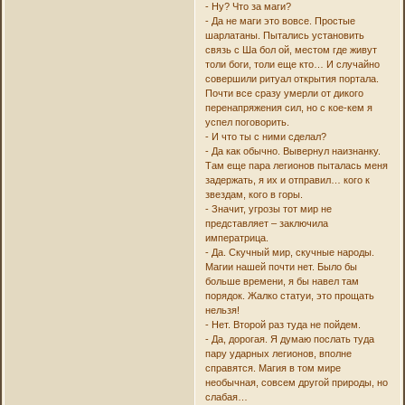
- Ну? Что за маги?
- Да не маги это вовсе. Простые
шарлатаны. Пытались установить
связь с Ша бол ой, местом где живут
толи боги, толи еще кто… И случайно
совершили ритуал открытия портала.
Почти все сразу умерли от дикого
перенапряжения сил, но с кое-кем я
успел поговорить.
- И что ты с ними сделал?
- Да как обычно. Вывернул наизнанку.
Там еще пара легионов пыталась меня
задержать, я их и отправил… кого к
звездам, кого в горы.
- Значит, угрозы тот мир не
представляет – заключила
императрица.
- Да. Скучный мир, скучные народы.
Магии нашей почти нет. Было бы
больше времени, я бы навел там
порядок. Жалко статуи, это прощать
нельзя!
- Нет. Второй раз туда не пойдем.
- Да, дорогая. Я думаю послать туда
пару ударных легионов, вполне
справятся. Магия в том мире
необычная, совсем другой природы, но
слабая…