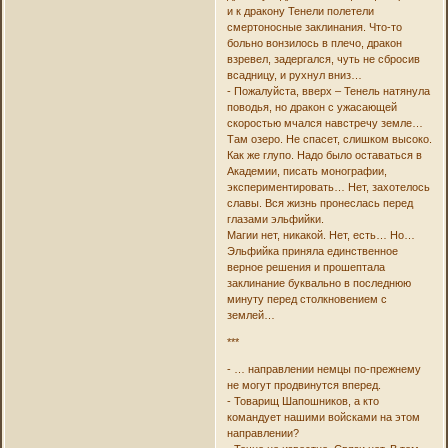
и к дракону Тенели полетели
смертоносные заклинания. Что-то
больно вонзилось в плечо, дракон
взревел, задергался, чуть не сбросив
всадницу, и рухнул вниз…
- Пожалуйста, вверх – Тенель натянула
поводья, но дракон с ужасающей
скоростью мчался навстречу земле…
Там озеро. Не спасет, слишком высоко.
Как же глупо. Надо было оставаться в
Академии, писать монографии,
экспериментировать… Нет, захотелось
славы. Вся жизнь пронеслась перед
глазами эльфийки.
Магии нет, никакой. Нет, есть… Но…
Эльфийка приняла единственное
верное решения и прошептала
заклинание буквально в последнюю
минуту перед столкновением с
землей…
***
- … направлении немцы по-прежнему
не могут продвинутся вперед.
- Товарищ Шапошников, а кто
командует нашими войсками на этом
направлении?