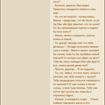
лучу?
- Конечно, дорогая. Выследил.
Пришлось ненадолго покинуть наш
мир…
- Но это же опасно! – возмутилась
Фиона – представь, что бы было, если
бы Мах айн Дор заметил, что ты ушел!
Он бы заблокировал портал и поднял
бы всю знать!!!
- Фиона, ничего страшного, портал
можно и новый…
- Ты думай, прежде чем что-либо
делаешь! – Фэлдар испуганно прижал
уши к голове - Меня и наших сыновей
бы смяли, пока ты бы пробивал новый
портал!!! А сколько сил уйдет на него?
Тебя бы легко победил Мах айн Дор! И
все, конец нашей династии!!!
- Прости, дорогая… Я не подумал…
- Ты что, забыл, что вся знать только и
мечтает, как тебя скинуть с трона?!
Тебе предыдущих попыток переворота
не хватило?! И сам голову в петлю
суешь, и мою туда тянешь. Тебе уже
почти три тысячи лет, пора бы и
поумнеть! Идиот…
- Извини, я ненадолго ходил… Только
поймал тамошних магов и все.