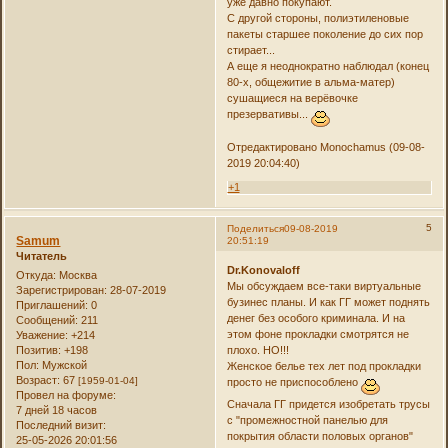
уже давно покупают.
С другой стороны, полиэтиленовые
пакеты старшее поколение до сих пор
стирает...
А еще я неоднократно наблюдал (конец
80-х, общежитие в альма-матер)
сушащиеся на верёвочке
презервативы...
Отредактировано Monochamus (09-08-
2019 20:04:40)
+1
5
Поделиться
09-08-2019
Samum
20:51:19
Читатель
Dr.Konovaloff
Откуда:
Москва
Мы обсуждаем все-таки виртуальные
Зарегистрирован
: 28-07-2019
бузинес планы. И как ГГ может поднять
Приглашений:
0
денег без особого криминала. И на
Сообщений:
211
этом фоне прокладки смотрятся не
Уважение:
+214
плохо. НО!!!
Позитив:
+198
Пол:
Мужской
Женское белье тех лет под прокладки
Возраст:
67
[1959-01-04]
просто не приспособлено
Провел на форуме:
Сначала ГГ придется изобретать трусы
7 дней 18 часов
с "промежностной панелью для
Последний визит:
покрытия области половых органов"
25-05-2026 20:01:56