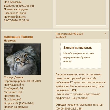
Пол:
Мужской
Возраст:
55
[1971-06-05]
Провел на форуме:
3 месяца 29 дней
Последний визит:
29-07-2026 21:37:48
7
Поделиться
09-08-2019
Александр Толстов
21:29:25
Новичок
Samum написал(а):
Мы обсуждаем все-таки
виртуальные бузинес
планы.
В вопросе наших, то есть сторонних
Откуда:
Донецк
советов автору выбора способа
Зарегистрирован
: 09-03-2019
добывания ГГ денег, не стоит впадать в
Приглашений:
0
крайности. Как технологические, так и
Сообщений:
74
социумные. КМК.
Уважение:
+66
Нужно что то простое и достаточно
Позитив:
+52
эффектное. Покупаемое!
Пол:
Мужской
Возраст:
62
[1963-11-24]
Отредактировано Александр Толстов
Провел на форуме:
(09-08-2019 21:31:38)