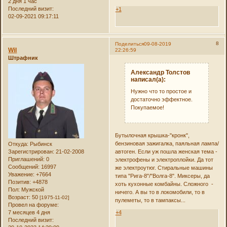
2 дня 1 час
Последний визит:
+1
02-09-2021 09:17:11
8
Поделиться
09-08-2019
Wil
22:26:59
Штрафник
Александр Толстов
написал(а):
Нужно что то простое и
достаточно эффектное.
Покупаемое!
Бутылочная крышка-"кронк",
бензиновая зажигалка, паяльная лампа/
Откуда:
Рыбинск
автоген. Если уж пошла женская тема -
Зарегистрирован
: 21-02-2008
Приглашений:
0
электрофены и электроплойки. Да тот
Сообщений:
16997
же электроутюг. Стиральные машины
Уважение:
+7664
типа "Рига-8"/"Волга-8". Миксеры, да
Позитив:
+4878
хоть кухонные комбайны. Сложного -
Пол:
Мужской
ничего. А вы то в локомобили, то в
Возраст:
50
[1975-11-02]
пулеметы, то в тампаксы...
Провел на форуме:
+4
7 месяцев 4 дня
Последний визит: