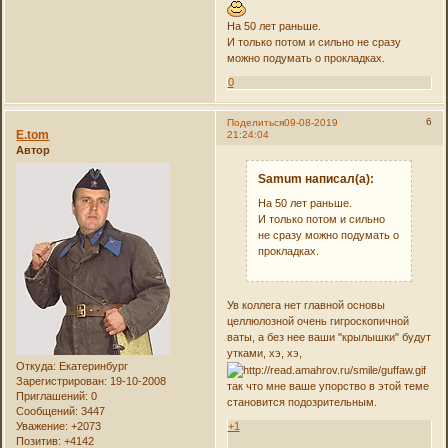
На 50 лет раньше.
И только потом и сильно не сразу
можно подумать о прокладках.
0
6
Поделиться
09-08-2019
E.tom
21:24:04
Автор
Samum написал(а):
На 50 лет раньше.
И только потом и сильно
не сразу можно подумать о
прокладках.
Ув коллега нет главной основы
целлюлозной очень гигроскопичной
ваты, а без нее ваши "крылышки" будут
утками, хэ, хэ,
Откуда:
Екатеринбург
Зарегистрирован
: 19-10-2008
так что мне ваше упорство в этой теме
Приглашений:
0
становится подозрительным.
Сообщений:
3447
Уважение:
+2073
+1
Позитив:
+4142