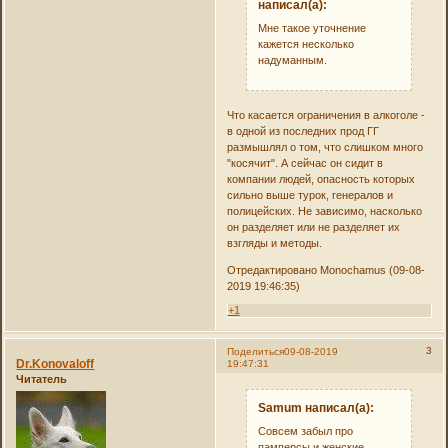
написал(а):
Мне такое уточнение
кажется несколько
надуманным.
Что касается ограничения в алкоголе -
в одной из последних прод ГГ
размышлял о том, что слишком много
"косячит". А сейчас он сидит в
компании людей, опасность которых
сильно выше турок, генералов и
полицейских. Не зависимо, насколько
он разделяет или не разделяет их
взгляды и методы.
Отредактировано Monochamus (09-08-
2019 19:46:35)
+1
3
Поделиться
09-08-2019
Dr.Konovaloff
19:47:31
Читатель
Samum написал(а):
Совсем забыл про
памперсы и женские