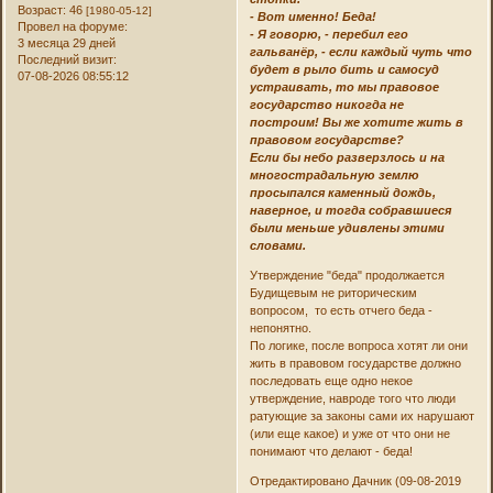
Возраст:
46
[1980-05-12]
- Вот именно! Беда!
Провел на форуме:
- Я говорю, - перебил его
3 месяца 29 дней
гальванёр, - если каждый чуть что
Последний визит:
будет в рыло бить и самосуд
07-08-2026 08:55:12
устраивать, то мы правовое
государство никогда не
построим! Вы же хотите жить в
правовом государстве?
Если бы небо разверзлось и на
многострадальную землю
просыпался каменный дождь,
наверное, и тогда собравшиеся
были меньше удивлены этими
словами.
Утверждение "беда" продолжается
Будищевым не риторическим
вопросом, то есть отчего беда -
непонятно.
По логике, после вопроса хотят ли они
жить в правовом государстве должно
последовать еще одно некое
утверждение, навроде того что люди
ратующие за законы сами их нарушают
(или еще какое) и уже от что они не
понимают что делают - беда!
Отредактировано Дачник (09-08-2019