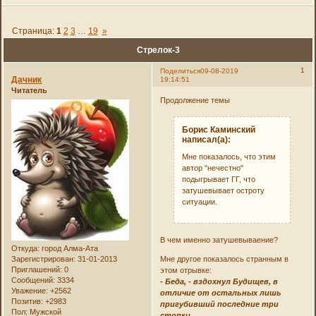
Страница:
1
2
3
…
19
»
Стрелок-3
1
Поделиться
09-08-2019
Дачник
19:14:51
Читатель
Продолжение темы
Борис Каминский
написал(а):
Мне показалось, что этим
автор "нечестно"
подыгрывает ГГ, что
затушевывает остроту
ситуации.
В чем именно затушевываение?
Откуда:
город Алма-Ата
Зарегистрирован
: 31-01-2013
Мне другое показалось странным в
Приглашений:
0
этом отрывке:
Сообщений:
3334
- Беда, - вздохнул Будищев, в
Уважение:
+2562
отличие от остальных лишь
Позитив:
+2983
пригубивший последние три
Пол:
Мужской
стопки.