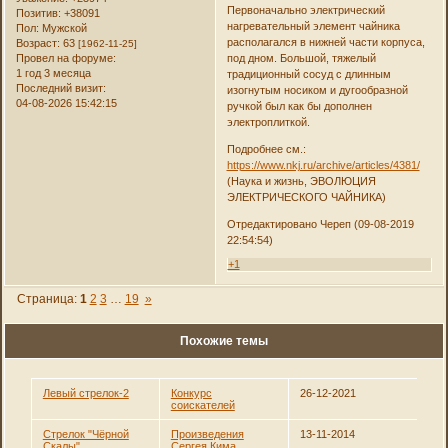
Первоначально электрический
Позитив:
+38091
нагревательный элемент чайника
Пол:
Мужской
располагался в нижней части корпуса,
Возраст:
63
[1962-11-25]
под дном. Большой, тяжелый
Провел на форуме:
1 год 3 месяца
традиционный сосуд с длинным
Последний визит:
изогнутым носиком и дугообразной
04-08-2026 15:42:15
ручкой был как бы дополнен
электроплиткой.
Подробнее см.:
https://www.nkj.ru/archive/articles/4381/
(Наука и жизнь, ЭВОЛЮЦИЯ
ЭЛЕКТРИЧЕСКОГО ЧАЙНИКА)
Отредактировано Череп (09-08-2019
22:54:54)
+1
Страница:
1
2
3
…
19
»
Похожие темы
Левый стрелок-2
Конкурс
26-12-2021
соискателей
Стрелок "Чёрной
Произведения
13-11-2014
Скалы"
Сергея Кима