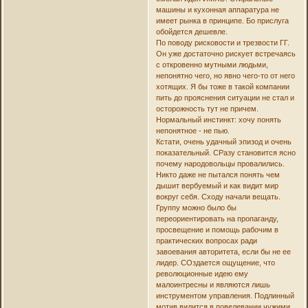
машины и кухонная аппаратура не
имеет рынка в принципе. Бо прислуга
обойдется дешевле.
По поводу рисковости и трезвости ГГ.
Он уже достаточно рискует встречаясь
с откровенно мутными людьми,
непонятно чего, но явно чего-то от него
хотящих. Я бы тоже в такой компании
пить до прояснения ситуации не стал и
осторожность тут не причем.
Нормальный инстинкт: хочу понять
непонятное - не пью.
Кстати, очень удачный эпизод и очень
показательный. СРазу становится ясно
почему народовольцы провалились.
Никто даже не пытался понять чем
дышит вербуемый и как видит мир
вокруг себя. Сходу начали вещать.
Группу можно было бы
переориентировать на пропаганду,
просвещение и помощь рабочим в
практических вопросах ради
завоевания авторитета, если бы не ее
лидер. СОздается ощущение, что
революционные идею ему
малоинтресны и являются лишь
инструментом управления. Подлинный
мотив видится в повелевании чужими