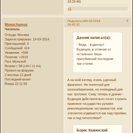
19:26:46)
+1
2
Поделиться
09-08-2019
Monochamus
19:45:32
Читатель
Откуда:
Москва
Дачник написал(а):
Зарегистрирован
: 19-03-2014
Приглашений:
0
- Беда, - вздохнул
Сообщений:
414
Будищев, в отличие от
Уважение:
+596
остальных лишь
Позитив:
+2619
пригубивший последние
Пол:
Мужской
три стопки.
Возраст:
58
[1967-11-04]
Провел на форуме:
2 месяца 12 дней
Последний визит:
А на мой взгляд, очень удачный
Вчера 22:11:58
фрагмент. Не понятный для
хроноаборигенов, но очевидный для
нас троллинг. Сижу теперь и думаю -
Будищев действительно хочет строить
правовое государство руками
революционеров-экстремистов, или
элегантно издевается как над героями,
так и над читателями?
Борис Каминский