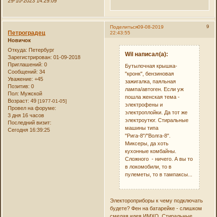
29-10-2023 14:29:09
9
Поделиться
09-08-2019
Петроградец
22:43:55
Новичок
Откуда:
Петербург
Wil написал(а):
Зарегистрирован
: 01-09-2018
Приглашений:
0
Бутылочная крышка-
Сообщений:
34
"кронк", бензиновая
Уважение:
+45
зажигалка, паяльная
Позитив:
0
лампа/автоген. Если уж
Пол:
Мужской
пошла женская тема -
Возраст:
49
[1977-01-05]
электрофены и
Провел на форуме:
электроплойки. Да тот же
3 дня 16 часов
электроутюг. Стиральные
Последний визит:
машины типа
Сегодня 16:39:25
"Рига-8"/"Волга-8".
Миксеры, да хоть
кухонные комбайны.
Сложного - ничего. А вы то
в локомобили, то в
пулеметы, то в тампаксы...
Электороприборы к чему подключать
будете? Фен на батарейке - слишком
смелая идея ИМХО. Стиральные