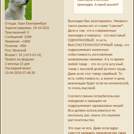
прокладки. А какой рынок!!!
Вынужден Вас разочаровать. Никакого
Откуда:
Урал Екатеринбург
такого рынка нет от слова "совсем"!
Зарегистрирован
: 19-10-2011
Дело в том, что и современные
Приглашений:
0
прокладки и памерсы - это массовый
Сообщений:
2289
ОДНОРАЗОВЫЙ, то есть
Уважение:
+1869
ВЫСОКОТЕХНОЛОГИЧНЫЙ товар, что
Позитив:
+856
подразумевает копеечную
Пол:
Мужской
себестоимость изготовления
Возраст:
51
[1975-05-16]
конвеерными линиями. А в то время
Провел на форуме:
2 месяца 22 дня
любой товар - это по сути штучный
Последний визит:
товар с высокой долей ручного труда.
13-04-2024 07:46:30
Даже если этот товар серийный. То
есть себестоимость, а значит и цена
реализации будет если не космической,
то очень высокой.
Соответственно потребительское
поведение в принципе не
подразумевает одноразовых вещей.
Все должно использоваться по
нескольку раз, иначе это неумное
расточительство.
Это еще не все. Даже если вдруг
удастся наладить производство таких