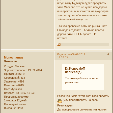
штук, кому Будищев будет продавать
это? Массово это не купят, ибо дорого
и непрактично, а зажиточная аудитория
тоже не купит, ибо это можно заказать
той же личной модистке.
Так что проблема есть, но рынка - нет.
Его надо создавать. А это не просто
дорого, это ОЧЕНЬ дорого. Не
потянет...
+3
4
Поделиться
09-08-2019
Monochamus
19:57:03
Читатель
Откуда:
Москва
Dr.Konovaloff
Зарегистрирован
: 19-03-2014
написал(а):
Приглашений:
0
Сообщений:
414
Так что проблема есть, но
Уважение:
+596
рынка - нет.
Позитив:
+2619
Пол:
Мужской
Возраст:
58
[1967-11-04]
Разве что идею "стрингов" Гесе продать
Провел на форуме:
(или пожертвовать на дело
2 месяца 12 дней
Последний визит:
Революции).
Вчера 22:11:58
Да, одноразовые спички на тот момент