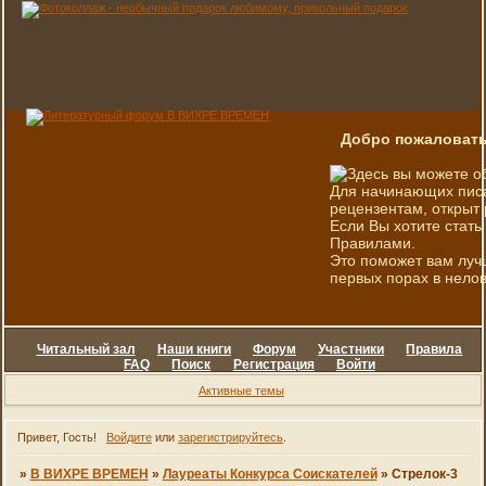
Добро пожаловать
Здесь вы можете о
Для начинающих писа
рецензентам, открыт 
Если Вы хотите стать
Правилами.
Это поможет вам луч
первых порах в нелов
Читальный зал
Наши книги
Форум
Участники
Правила
FAQ
Поиск
Регистрация
Войти
Активные темы
Привет, Гость!
Войдите
или
зарегистрируйтесь
.
»
В ВИХРЕ ВРЕМЕН
»
Лауреаты Конкурса Соискателей
»
Стрелок-3