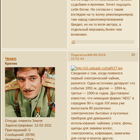
судьбами и жизнями. Хочет ощущать
себя богом. Не согласен с таким
взглядом на ту волну революционеров,
там народ самопожертвованием
бредил, но на то воля автора, а
отдельный мерзавец более чем
возможен.
+1
10
Поделиться
09-08-2019
Череп
22:51:44
Критик
Сведения о том, когда появился
первый электрический чайник,
разнятся. Одни источники датируют это
событие 1891-м, другие — 1894-м,
третьи — 1900-м годом. Достоверно
известно, что немецкая фирма “AEG” в
середине 90-х годов XIX века уже
выпускала 80 различных
электрических бытовых и кухонных
приборов для домашнего
Откуда:
планета Земля
использования: чайники, утюги, фены,
Зарегистрирован
: 12-02-2011
щипцы для завивки волос,
Приглашений:
0
электроплиты, кофеварки, зажигалки
Сообщений:
28785
для сигар и многое другое.
Уважение:
+23974