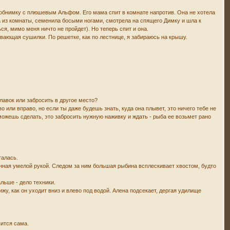
в обнимку с плюшевым Альфом. Его мама спит в комнате напротив. Она не хотела
ла из комнаты, семенила босыми ногами, смотрела на спящего Димку и шла к
я, мимо меня ничто не пройдет). Но теперь спит и она.
ывающая сушилки. По решетке, как по лестнице, я забираюсь на крышу.
плавок или забросить в другое место?
о или вправо, но если ты даже будешь знать, куда она плывет, это ничего тебе не
ы можешь сделать, это забросить нужную наживку и ждать - рыба ее возьмет рано
талась.
енная умелой рукой. Следом за ним большая рыбина всплескивает хвостом, будто
альше - дело техники.
жу, как он уходит вниз и влево под водой. Алена подсекает, дергая удилище
вится сама.