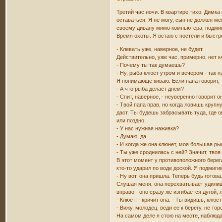
Третий час ночи. В квартире тихо. Димк
оставаться. Я не могу, сын не должен м
своему дивану мимо компьютера, подмиги
Время охоты. Я встаю с постели и быстр
- Клевать уже, наверное, не будет.
Действительно, уже час, примерно, нет 
- Почему ты так думаешь?
- Ну, рыба клюет утром и вечером - так п
Я понимающе киваю. Если папа говорит, т
- А что рыба делает днем?
- Спит, наверное, - неуверенно говорит 
- Твой папа прав, но когда ловишь крупн
даст. Ты будешь забрасывать туда, где о
или поздно.
- У нас нужная наживка?
- Думаю, да.
- И когда же она клюнет, моя большая р
- Ты уже сроднилась с ней? Значит, твоя
В этот момент у противоположного берег
кто-то ударил по воде доской. Я подмиги
- Ну вот, она пришла. Теперь будь готова
Слушая меня, она перехватывает удилище 
вправо - оно сразу же изгибается дугой,
- Клюет! - кричит она. - Ты видишь, клюет
- Вижу, молодец, веди ее к берегу, не тор
На самом деле я стою на месте, наблюдая