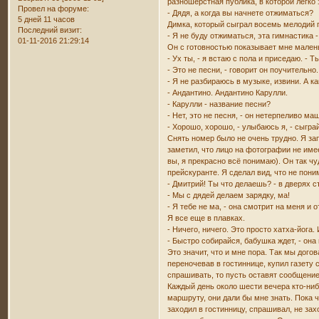
разношерстная публика, в которой легко 
Провел на форуме:
- Дядя, а когда вы начнете отжиматься?
5 дней 11 часов
Димка, который сыграл восемь мелодий по
Последний визит:
- Я не буду отжиматься, эта гимнастика 
01-11-2016 21:29:14
Он с готовностью показывает мне малень
- Ух ты, - я встаю с пола и приседаю. -
- Это не песни, - говорит он поучительно
- Я не разбираюсь в музыке, извини. А к
- Андантино. Андантино Карулли.
- Карулли - название песни?
- Нет, это не песня, - он нетерпеливо ма
- Хорошо, хорошо, - улыбаюсь я, - сыгра
Снять номер было не очень трудно. Я за
заметил, что лицо на фотографии не имее
вы, я прекрасно всё понимаю). Он так чу
прейскуранте. Я сделал вид, что не пони
- Дмитрий! Ты что делаешь? - в дверях 
- Мы с дядей делаем зарядку, ма!
- Я тебе не ма, - она смотрит на меня и о
Я все еще в плавках.
- Ничего, ничего. Это просто хатха-йога.
- Быстро собирайся, бабушка ждет, - она
Это значит, что и мне пора. Так мы дого
переночевав в гостиннице, купил газету 
спрашивать, то пусть оставят сообщение
Каждый день около шести вечера кто-ниб
маршруту, они дали бы мне знать. Пока ч
заходил в гостинницу, спрашивал, не зах