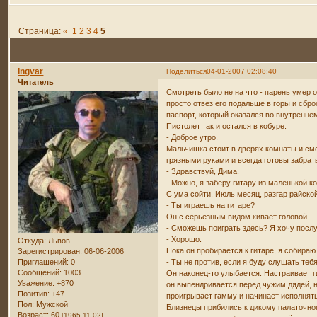
Страница:
«
1
2
3
4
5
Ingvar
Поделиться
04-01-2007 02:08:40
Читатель
Смотреть было не на что - парень умер 
просто отвез его подальше в горы и сбр
паспорт, который оказался во внутренне
Пистолет так и остался в кобуре.
- Доброе утро.
Мальчишка стоит в дверях комнаты и смо
грязными руками и всегда готовы забрать
- Здравствуй, Дима.
- Можно, я заберу гитару из маленькой 
С ума сойти. Июль месяц, разгар райской
- Ты играешь на гитаре?
Он с серьезным видом кивает головой.
- Сможешь поиграть здесь? Я хочу посл
- Хорошо.
Откуда:
Львов
Пока он пробирается к гитаре, я собираю
Зарегистрирован
: 06-06-2006
Приглашений:
0
- Ты не против, если я буду слушать тебя
Сообщений:
1003
Он наконец-то улыбается. Настраивает г
Уважение:
+870
он выпендривается перед чужим дядей, н
Позитив:
+47
проигрывает гамму и начинает исполнять
Пол:
Мужской
Близнецы прибились к дикому палаточном
Возраст:
60
[1965-11-02]