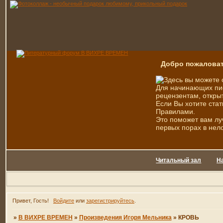
Добро пожаловат
Здесь вы можете 
Для начинающих пис
рецензентам, открыт
Если Вы хотите стат
Правилами.
Это поможет вам лу
первых порах в нел
Читальный зал
Н
Привет, Гость!
Войдите
или
зарегистрируйтесь
.
»
В ВИХРЕ ВРЕМЕН
»
Произведения Игоря Мельника
»
КРОВЬ