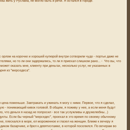
бы жить у Руслана, не могло быть и речи. Я остался в городе.
с орлом на корочке и хорошей купюрой внутри сотворили чудо - портье даже не
елями, но то ли они задержались, то ли я приехал слишком рано... - Что вы, что
 может оказать мне, клиенту при деньгах, несколько услуг, не указанных в
арня из "мерседеса".
и цена поменьше. Завтракать и ужинать я могу с ними. Первое, что я сделал,
мую - понимающий кивок головой. В общем, я поживу у нее, а если меня будут
 что деньги я назад не попросил - все так услужливы и дружелюбны...)
дукты. Если бы черный "мерседес", проехал в это время по своему обычному
мке, плескался в море, ел мороженное и глазел на женщин. Ближе к вечеру я
 диком базарчике, и брел к девятиэтажке, в которой поселился. По вечерам во