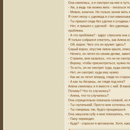
Она смеялась, а я смотрел на нее и чуть
- Хм, а ведь так можно жить - питаться 
- Можно, конечно. Но только зачем жить 
Я снял леску с удилища и стал наматыват
- Ты пришел сюда без удочки и уходишь 
- Нет, я пришел с удочкой - без удилища
проблема.
- А что проблема? - вдруг спросила она 
Я только собрался ответить, как Алена в
- Ой, ворон. Чего это он кружит здесь?
Серый ворон, опустив левое крыло, опис
- Ничего, он летел по своим делам, заме
- Странно, мне казалось, что он не смотр
- Ворону, чтобы присмотреться, нужно по
- То есть, он не смотрит туда, куда смот
- Нет, он смотрит, куда ему нужно.
- Как же он летит вперед, глядя по сторо
- А как ты бегаешь, не глядя под ноги?
Алена смеялась и я вместе с ней. В како
Почему? Что-то случилось?
- Алена, что-то случилось?
Она отрицательно покачала головой, но я
- Ты глупенький. Просто мне хотелось по
- Ты говоришь так, будто прощаешься.
Она закусила губу и мне показалось, чт
- Папу переводят.
- Куда? - спросил я автоматом. Хотя, ка