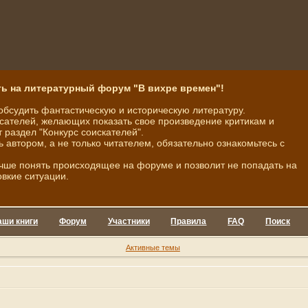
ь на литературный форум "В вихре времен"!
обсудить фантастическую и историческую литературу.
ателей, желающих показать свое произведение критикам и
 раздел "Конкурс соискателей".
ь автором, а не только читателем, обязательно ознакомьтесь с
чше понять происходящее на форуме и позволит не попадать на
овкие ситуации.
аши книги
Форум
Участники
Правила
FAQ
Поиск
Активные темы