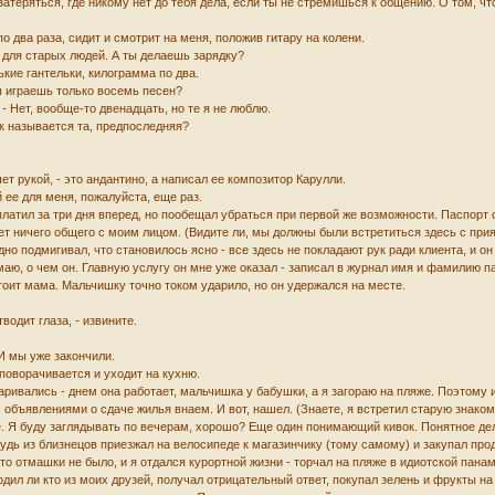
затеряться, где никому нет до тебя дела, если ты не стремишься к общению. О том, что
 два раза, сидит и смотрит на меня, положив гитару на колени.
- для старых людей. А ты делаешь зарядку?
кие гантельки, килограмма по два.
 Ты играешь только восемь песен?
. - Нет, вообще-то двенадцать, но те я не люблю.
ак называется та, предпоследняя?
шет рукой, - это андантино, а написал ее композитор Карулли.
й ее для меня, пожалуйста, еще раз.
платил за три дня вперед, но пообещал убраться при первой же возможности. Паспорт 
т ничего общего с моим лицом. (Видите ли, мы должны были встретиться здесь с прият
дно подмигивал, что становилось ясно - все здесь не покладают рук ради клиента, и он
маю, о чем он. Главную услугу он мне уже оказал - записал в журнал имя и фамилию п
стоит мама. Мальчишку точно током ударило, но он удержался на месте.
тводит глаза, - извините.
 И мы уже закончили.
 поворачивается и уходит на кухню.
варивались - днем она работает, мальчишка у бабушки, а я загораю на пляже. Поэтому 
с объявлениями о сдаче жилья внаем. И вот, нашел. (Знаете, я встретил старую знако
. Я буду заглядывать по вечерам, хорошо? Еще один понимающий кивок. Понятное дело,
удь из близнецов приезжал на велосипеде к магазинчику (тому самому) и закупал про
то отмашки не было, и я отдался курортной жизни - торчал на пляже в идиотской пана
одил ли кто из моих друзей, получал отрицательный ответ, покупал зелень и фрукты на