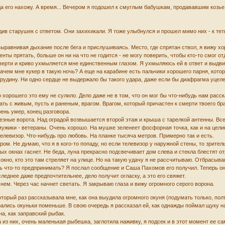
да его нахожу. А время... Вечером я подошел к смуглым бабушкам, продававшим козье
див старушек с ответом. Они захихикали. Я тоже улыбнулся и прошел мимо них - к тет
 выравнивая дыхание после бега и прислушиваясь. Место, где спрятан ствол, я вижу 
нты прятать, больше он ни на что не годится - не могу поверить, чтобы кто-то смог от
тверти и криво ухмыляется мне единственным глазом. Я ухмыляюсь ей в ответ и выдвиг
Зачем мне кукер в такую ночь? А еще на карабине есть пальчики хорошего парня, котор
грудину. Ни одно сердце не выдержало бы такого удара, даже если бы диафрагма уцеле
о хорошего это ему не сулило. Дело даже не в том, что он мог бы что-нибудь нам расск
ать с живым, пусть и раненым, врагом. Врагом, который причастен к смерти твоего бра
ень умер, конец разговора.
зные ворота. Над оградой возвышается второй этаж и крыша с тарелкой антенны. Все к
 мужики - ветераны. Очень хорошо. На мушке зеленеет фосфорная точка, как и на цели
телевизор. Что-нибудь про любовь. На планке тысяча метров. Примерно так и есть.
ром. Не думаю, что я в кого-то попаду, но если телевизор у наружной стены, то зрит
ных окнах гаснет. Не беда, луна прекрасно подсвечивает дом слева и стекла блестят 
окно, кто это там стреляет на улице. Но на такую удачу я не рассчитываю. Отбрасыва
ь что-то предпринимать? Я послал сообщение и Саша Пахомов его получил. Теперь он
еднее даже предпочтительнее, дело получит огласку, а это его свяжет.
нем. Через час начнет светать. Я закрываю глаза и вижу огромного серого ворона.
который раз рассказывала мне, как она выудила огромного окуня (подумать только, по
 дрались окуньки поменьше. В свою очередь я рассказал ей, как однажды поймал щуку 
на, как заправский рыбак.
на из них, очень маленькая рыбешка, заглотила наживку, я подсек и в этот момент ее с