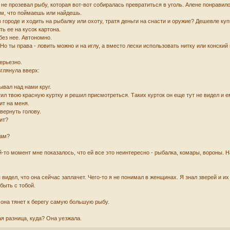
 не прозевал рыбу, которая вот-вот собиралась превратиться в уголь. Алене понравил
тем, что поймаешь или найдешь.
в городе и ходить на рыбалку или охоту, тратя деньги на снасти и оружие? Дешевле ку
ь ее на кусок картона.
без нее. Автономно.
. Но ты права - ловить можно и на иглу, а вместо лески использовать нитку или конски
серьезно.
зглянула вверх:
ывал над нами круг.
тил твою красную куртку и решил присмотреться. Таких курток он еще тут не видел и 
ит на меня.
вернуть голову.
рит?
нам?
й-то момент мне показалось, что ей все это неинтересно - рыбалка, комары, вороны. Н
 видел, что она сейчас заплачет. Чего-то я не понимал в женщинах. Я знал зверей и их
быть с тобой.
о она тянет к берегу самую большую рыбу.
кая разница, куда? Она уезжала.