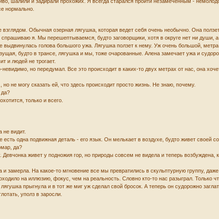
иво, шалили и задирали прохожих. Я всегда старался пройти незамеченным - немолодо
се нормально.
ее взглядом. Обычная озерная лягушка, которая ведет себя очень необычно. Она полз
м спрашиваю я. Мы перешептываемся, будто заговорщики, хотя в округе нет ни души, а
ке выдвинулась голова большого ужа. Лягушка ползет к нему. Уж очень большой, метра
зущая, будто в трансе, лягушка и мы, тоже очарованные. Алена замечает ужа и судор
вит и людей не трогает.
-невидимо, но передумал. Все это происходит в каких-то двух метрах от нас, она хоч
но не могу сказать ей, что здесь происходит просто жизнь. Не знаю, почему.
 да?
охотится, только и всего.
а не видит.
е есть одна подвижная деталь - его язык. Он мелькает в воздухе, будто живет своей с
омар, да?
. Девчонка живет у подножия гор, но природы совсем не видела и теперь возбуждена, 
 и замерла. На какое-то мгновение все мы превратились в скульптурную группу, даже
оходило на иллюзию, фокус, чем на реальность. Словно кто-то нас разыграл. Только ч
, лягушка прыгнула и в тот же миг уж сделал свой бросок. А теперь он судорожно заг
лотать, уполз в заросли.