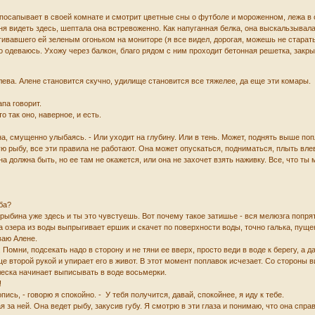
а посапывает в своей комнате и смотрит цветные сны о футболе и мороженном, лежа 
еня видеть здесь, шептала она встревоженно. Как напуганная белка, она выскальзыва
вавшего ей зеленым огоньком на мониторе (я все видел, дорогая, можешь не старатьс
о одеваюсь. Ухожу через балкон, благо рядом с ним проходит бетонная решетка, закр
клева. Алене становится скучно, удилище становится все тяжелее, да еще эти комары.
апа говорит.
о так оно, наверное, и есть.
она, смущенно улыбаясь. - Или уходит на глубину. Или в тень. Может, поднять выше по
ую рыбу, все эти правила не работают. Она может опускаться, подниматься, плыть влев
на должна быть, но ее там не окажется, или она не захочет взять наживку. Все, что т
ыба?
 рыбина уже здесь и ты это чувстуешь. Вот почему такое затишье - вся мелюзга попря
а озера из воды выпрыгивает ершик и скачет по поверхности воды, точно галька, пущ
ваю Алене.
. Помни, подсекать надо в сторону и не тяни ее вверх, просто веди в воде к берегу, а д
второй рукой и упирает его в живот. В этот момент поплавок исчезает. Со стороны ви
 леска начинает выписывать в воде восьмерки.
!
опись, - говорю я спокойно. - У тебя получится, давай, спокойнее, я иду к тебе.
 за ней. Она ведет рыбу, закусив губу. Я смотрю в эти глаза и понимаю, что она спра