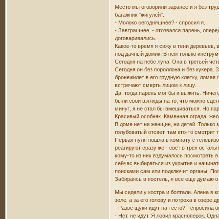
Место мы оговорили заранее и я без тру
багажник "жигулей".
- Молоко сегодняшнее? - спросил я.
- Завтрашнее, - отозвался парень, опере
договаривались.
Какое-то время я сижу в тени деревьев,
под дачный домик. В нем только инструме
Сегодня на небе луна. Она в третьей че
Сегодня он без пороллона и без кукера. 
бронежилет в его грудную клетку, ломая 
встречают смерть лицом к лицу.
Да, тогда парень мог бы и выжить. Ничег
были свои взгляды на то, что можно сдел
минут, я не стал бы вмешиваться. Но пар
Красивый особняк. Каменная ограда, желе
В доме нет ни женщин, ни детей. Только
голубоватый отсвет, там кто-то смотрит 
Первая пуля пошла в комнату с телевизо
реагируют сразу же - свет в трех осталь
кому-то из них вздумалось посмотреть в 
сейчас выбираться из укрытия и начинат
поисками сам или подключит органы. Посл
Забираясь в постель, я все еще думаю о 
Мы сидели у костра и болтали. Алена в 
золе, а за его голову и потроха в озере
- Разве щуки идут на тесто? - спросила о
- Нет, не идут. Я ловил красноперок. Од