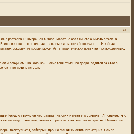
41
 был растоптан и выброшен в море. Марат не стал ничего снимать с тела, а
. Единственное, что он сделал - выковырял пулю из бронежилета. И забрал
 карманах документов кроме, может быть, водительских прав - на чужую фамилию.
х и ссадинами на коленках. Такие гоняют мяч во дворе, садятся за стол с
дстоит проглотить лягушку.
выше. Каждую струну он настраивает на слух и меня это удивляет. Я понимаю, что
 на пятом ладу. Наверное, мне не встречались настоящие гитаристы. Мальчишка
йверы, велотуристы, байкеры и прочие фанатики активного отдыха. Самая