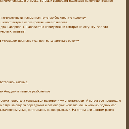
й инженеришко в отпуске, который выгревает радикулит на солнце. Если во
ет по-пластунски, напоминая толстую бесхвостую ящерицу.
 шелест ветра в осоке громче нашего шепота.
 два, наверное. Он абсолютно неподвижен и смотрит на лягушку. Все это
ожно всхлипывает.
ет удилищем прогнать ужа, но я останавливаю ее руку.
обственной жизнью.
как Аладдин в пещере разбойников.
 осока перестала колыхаться на ветру и уж спрятал язык. А потом все произошло
то лягушка сидела перед ужом и вот она уже исчезла, лишь кончики задних лап
латывал попрыгунью, натягиваясь на нее рывками. На пятом или шестом рывке