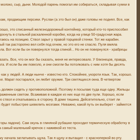
 молоко, сыр, дыни. Молодой парень помогал им собираться, складывая сумки в
кам, продающим персики. Руслан (а это был он) даже головы не поднял. Все, как
хорошо, это списанный железнодорожный контейнер, который кто-то приспособил
дохнуть в стальной раскаленной коробке, когда на улице 50-градусная жара.
аюсь на позицию. Ствол зарыт у правой торцевой стенки. Тот же карабин.
ый так расторопно вел себя под огнем, но это его не спасло. Пуля вмяла
ла. Вот если бы он повернулся тогда спиной... Но он не повернулся - храбрецы
азать. Все, что он мог бы сказать, меня не интересовало. У близнецов, правда,
та. И если бы им повезло, и они смогли бы потолковать с ним хотя бы десять
ак у людей. А люди нынче - известно кто. Спокойнее, укороти язык. Так, хорошо.
ке. Марат постарался, он любит оружие. Три светящихся окна. В четвертом
ель должен сидеть у противоположной. Поэтому я посылаю туда еще одну. Жильцы
отраженным светом. Всаживаю в каждое из них еще по две пули. Хорошо, если
ю ствол и откатываюсь в сторону. В доме тишина. Дейсвтительно, стоит ли
 будет побыстрее шевелить мозгами. Неважно, какой путь он выберет - займется
лторы ладони). Сам окунь в глиняной рубашке проходил термическую обработку в
на самый маленький крючок с наживкой из теста.
аму начала заглатывать щука. Так я щуку и вытащил - с красноперкой во рту.