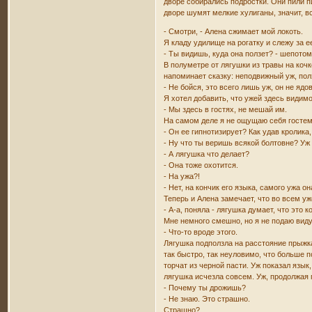
дворе собирались подростки. Они пили п
дворе шумят мелкие хулиганы, значит, в
- Смотри, - Алена сжимает мой локоть.
Я кладу удилище на рогатку и слежу за 
- Ты видишь, куда она ползет? - шепото
В полуметре от лягушки из травы на коч
напоминает сказку: неподвижный уж, пол
- Не бойся, это всего лишь уж, он не ядо
Я хотел добавить, что ужей здесь видимо
- Мы здесь в гостях, не мешай им.
На самом деле я не ощущаю себя гостем, 
- Он ее гипнотизирует? Как удав кролика,
- Ну что ты веришь всякой болтовне? Уж 
- А лягушка что делает?
- Она тоже охотится.
- На ужа?!
- Нет, на кончик его языка, самого ужа он
Теперь и Алена замечает, что во всем уж
- А-а, поняла - лягушка думает, что это к
Мне немного смешно, но я не подаю виду
- Что-то вроде этого.
Лягушка подползла на расстояние прыжка
так быстро, так неуловимо, что больше п
торчат из черной пасти. Уж показал язык
лягушка исчезла совсем. Уж, продолжая г
- Почему ты дрожишь?
- Не знаю. Это страшно.
Страшно?