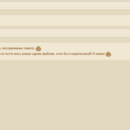
и, воспринимаю тяжело.
 по почте весь роман одним файлом, хотя бы и недописаный! И никак!