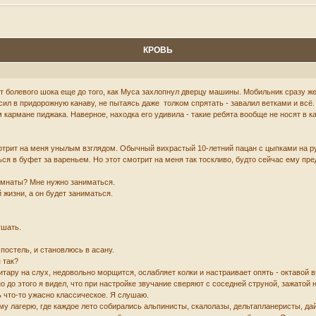
КРОВЬ
от болевого шока еще до того, как Муса захлопнул дверцу машины. Мобильник сразу же
осил в придорожную канаву, не пытаясь даже толком спрятать - завалил ветками и всё
м кармане пиджака. Наверное, находка его удивила - такие ребята вообще не носят в
трит на меня унылым взглядом. Обычный вихрастый 10-летний пацан с цыпками на рука
ся в буфет за вареньем. Но этот смотрит на меня так тоскливо, будто сейчас ему пре
комнаты? Мне нужно заниматься.
 жизни, а он будет заниматься.
ушать.
 постель, и становлюсь в асану.
 так?
итару на слух, недовольно морщится, ослабляет колки и настраивает опять - октавой 
о до этого я видел, что при настройке звучание сверяют с соседней струной, зажатой
 что-то ужасно классическое. Я слушаю.
у лагерю, где каждое лето собирались альпинисты, скалолазы, дельтапланеристы, да