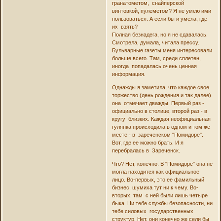
гранатометом, снайперской
винтовкой, пулеметом? Я не умею ими
пользоваться. А если бы и умела, где
их взять?
Полная безнадега, но я не сдавалась.
Смотрела, думала, читала прессу.
Бульварные газеты меня интересовали
больше всего. Там, среди сплетен,
иногда попадалась очень ценная
информация.
Однажды я заметила, что каждое свое
торжество (день рождения и так далее)
она отмечает дважды. Первый раз -
официально в столице, второй раз - в
кругу близких. Каждая неофициальная
гулянка происходила в одном и том же
месте - в зареченском "Помидоре".
Вот, где ее можно брать. И я
перебралась в Зареченск.
Что? Нет, конечно. В "Помидоре" она не
могла находится как официальное
лицо. Во-первых, это ее фамильный
бизнес, шумиха тут ни к чему. Во-
вторых, там с ней были лишь четыре
быка. Ни тебе службы безопасности, ни
тебе силовых государственных
структур. Нет, они конечно же сели бы