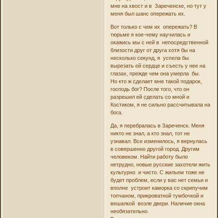
мне на хвост и в Зареченске, но тут у
меня был шанс опережать их.
Вот только с чем их опережать? В
тюрьме я кое-чему научилась и
окажись мы с ней в непосредственной
близости друг от друга хотя бы на
несколько секунд, я успела бы
вырезать ей сердце и съесть у нее на
глазах, прежде чем она умерла бы.
Но кто ж сделает мне такой подарок,
господь бог? После того, что он
разрешил ей сделать со мной и
Костиком, я не сильно рассчитывала на
бога.
Да, я перебралась в Зареченск. Меня
никто не знал, а кто знал, тот не
узнавал. Все изменилось, я вернулась
в совершенно другой город. Другим
человеком. Найти работу было
нетрудно, новые русские захотели жить
культурно и чисто. С жильем тоже не
будет проблем, если у вас нет семьи и
вполне устроит каморка со скрипучим
топчаном, прикроватной тумбочкой и
вешалкой возле двери. Наличие окна
необязательно.