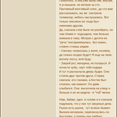
Поболтать. А она уже была там, внутри,
я услышала ее метров за сто.
Противный визгливый голос, да что вам
рассказывать, вы же смотрели
телевизор, небось наслушались. Вот
только лексикон ее тогда был
немножко другим.
Да, сначала слов было не разобрать, но
чем ближе я подходила, тем больше
вникала в тему. Метров с десяти ее
"речь" воспринималась без помех,
словно стоишь рядом.
- Смотри, попросишь у меня, козлина,
да только поздно будет! Я еще на твою
могилу поссу, мля буду.
- Закрой рот, женщина, не позорься. И
почисти зубы, черт тебя подери.
И тут я распахнула дверь будки. Они
стояли друг против друга. Стерва
сжигала его глазами, а Костик был
спокоен, как мамонт. Он даже
улыбался. Она выскочила на улицу и
больше я ее не видела - в "той" жизни.
Нам, бабам, одно в голове и я сначала
подумала, что у них тут амурные дела.
Рынок есть рынок, тут всякое бывает.
Выпили вечерком, перепихнулись по-
быстрому, а теперь она требует