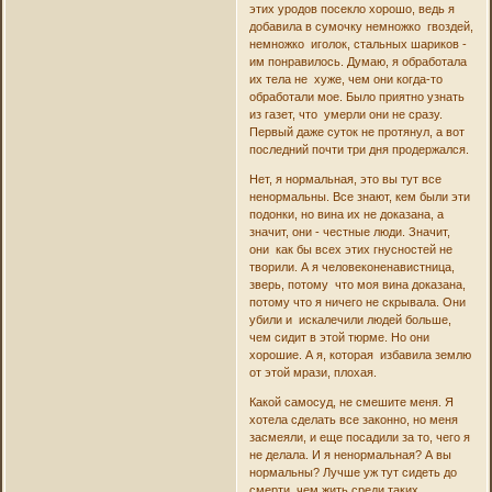
этих уродов посекло хорошо, ведь я
добавила в сумочку немножко гвоздей,
немножко иголок, стальных шариков -
им понравилось. Думаю, я обработала
их тела не хуже, чем они когда-то
обработали мое. Было приятно узнать
из газет, что умерли они не сразу.
Первый даже суток не протянул, а вот
последний почти три дня продержался.
Нет, я нормальная, это вы тут все
ненормальны. Все знают, кем были эти
подонки, но вина их не доказана, а
значит, они - честные люди. Значит,
они как бы всех этих гнусностей не
творили. А я человеконенавистница,
зверь, потому что моя вина доказана,
потому что я ничего не скрывала. Они
убили и искалечили людей больше,
чем сидит в этой тюрме. Но они
хорошие. А я, которая избавила землю
от этой мрази, плохая.
Какой самосуд, не смешите меня. Я
хотела сделать все законно, но меня
засмеяли, и еще посадили за то, чего я
не делала. И я ненормальная? А вы
нормальны? Лучше уж тут сидеть до
смерти, чем жить среди таких