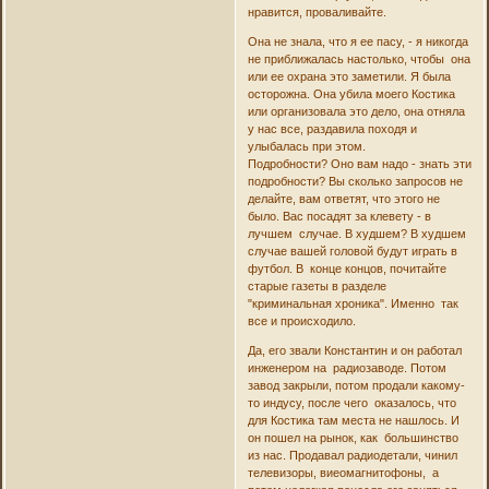
нравится, проваливайте.
Она не знала, что я ее пасу, - я никогда
не приближалась настолько, чтобы она
или ее охрана это заметили. Я была
осторожна. Она убила моего Костика
или организовала это дело, она отняла
у нас все, раздавила походя и
улыбалась при этом.
Подробности? Оно вам надо - знать эти
подробности? Вы сколько запросов не
делайте, вам ответят, что этого не
было. Вас посадят за клевету - в
лучшем случае. В худшем? В худшем
случае вашей головой будут играть в
футбол. В конце концов, почитайте
старые газеты в разделе
"криминальная хроника". Именно так
все и происходило.
Да, его звали Константин и он работал
инженером на радиозаводе. Потом
завод закрыли, потом продали какому-
то индусу, после чего оказалось, что
для Костика там места не нашлось. И
он пошел на рынок, как большинство
из нас. Продавал радиодетали, чинил
телевизоры, виеомагнитофоны, а