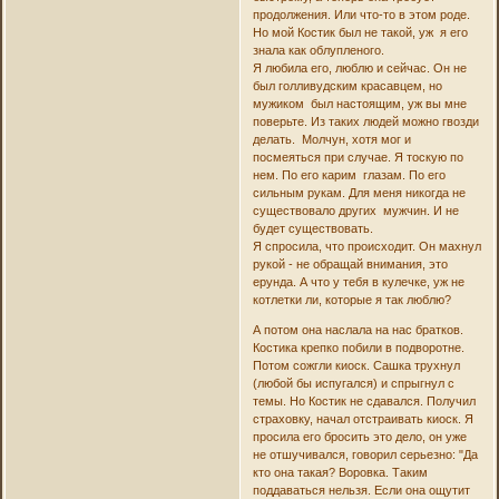
продолжения. Или что-то в этом роде.
Но мой Костик был не такой, уж я его
знала как облупленого.
Я любила его, люблю и сейчас. Он не
был голливудским красавцем, но
мужиком был настоящим, уж вы мне
поверьте. Из таких людей можно гвозди
делать. Молчун, хотя мог и
посмеяться при случае. Я тоскую по
нем. По его карим глазам. По его
сильным рукам. Для меня никогда не
существовало других мужчин. И не
будет существовать.
Я спросила, что происходит. Он махнул
рукой - не обращай внимания, это
ерунда. А что у тебя в кулечке, уж не
котлетки ли, которые я так люблю?
А потом она наслала на нас братков.
Костика крепко побили в подворотне.
Потом сожгли киоск. Сашка трухнул
(любой бы испугался) и спрыгнул с
темы. Но Костик не сдавался. Получил
страховку, начал отстраивать киоск. Я
просила его бросить это дело, он уже
не отшучивался, говорил серьезно: "Да
кто она такая? Воровка. Таким
поддаваться нельзя. Если она ощутит