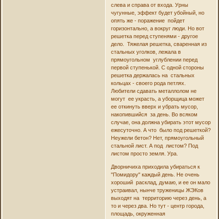
слева и справа от входа. Урны
чугунные, эффект будет убойный, но
опять же - поражение пойдет
горизонтально, а вокруг люди. Но вот
решетка перед ступенями - другое
дело. Тяжелая решетка, сваренная из
стальных уголков, лежала в
прямоугольном углублении перед
первой ступенькой. С одной стороны
решетка держалась на стальных
кольцах - своего рода петлях.
Любители сдавать металлолом не
могут ее украсть, а уборщица может
ее откинуть вверх и убрать мусор,
накопившийся за день. Во всяком
случае, она должна убирать этот мусор
ежесуточно. А что было под решеткой?
Неужели бетон? Нет, прямоугольный
стальной лист. А под листом? Под
листом просто земля. Ура.
Дворничиха приходила убираться к
"Помидору" каждый день. Не очень
хороший расклад, думаю, и ее он мало
устраивал, нынче труженицы ЖЭКов
выходят на территорию через день, а
то и через два. Но тут - центр города,
площадь, окруженная