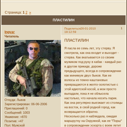
Страница:
1
2
»
ПЛАСТИЛИН
1
Поделиться
26-01-2010
Ingvar
19:12:59
Читатель
ПЛАСТИЛИН
Я пасла ее семь лет, эту стерву. Я
смотрела, как она входит и выходит -
стерва. Как вкатывается со своим
мужиком под руку в кабак - каждый раз
в другом прикиде, дороже
предыдущего, всегда в сопровождении
как минимум двух быков. Как ее
волосы из темно-каштановых
превращаются в желто-золотистые с
этой идиотской косой, а мои просто
выпадали, пока я не облысела
настолько, что начала носить парик.
Откуда:
Львов
Как она регулярно выезжает из столицы
Зарегистрирован
: 06-06-2006
на восток, в свой родной город, как
Приглашений:
0
возвращается обратно.
Сообщений:
1003
Несколько раз я наблюдала, ожидая
Уважение:
+870
маршрутку на Окружной, как ее "Порш"
Позитив:
+47
Пол:
Мужской
в сопровождении эскорта с воем летит