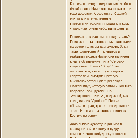
Костика отличную видеокопию любого
блокбастера. Или взять напрокат в три
раза дешевле. А еще они с Сашкой
рихтовали отечественные
видеомагнитофоны и продавали кому
угодно - за очень небольшие деньги.
Понимаете, какая фигня получилась?
Приезжает эта стерва с мушкетерами
на своем голимом драндулете, быки
тащат допотопный телевизор и
разбитый видак в фойе, она начинает
клеить объявление типа "Сегодня
видеосеанс! Вход - 10 руб.", но
оказывается, что все уже сидят в
спортзале и смотрят цветную
высококачественную "Греческую
смоковницу", которую взяли у Костика
напрокат - за 5 рублей. На
"Электронике - ВМ12", надежной, как
холодильник "Донбасс". Первая
общага, вторая, третья - везде одно и
то же. И тогда эта стерва пришла к
Костику на рынок.
Дело было в субботу, я решила в
выходной зайти к нему в будку -
принести чего-нибудь вкусненького.