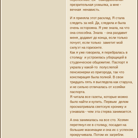
презрительная ухмылка, а мне -
вечная ненависть.
И я приняла этот расклад. Я стала
следить за ней. Да, следила и была
очень осторожна. Я уже знала, на что
она способна. Знала - она раздавит
меня, додавит до конца, если только
почует, если только заметит мой
силуэт на горизонте.
Как я уже говорила, я перебралась в
столицу и устроилась уборщицей в
студенческое общежитие. Паспорт я
украла у какой-то полуслепой
пенсионерки из пригорода, так что
конспирация была полной. В свои
тридцать пять я выглядела как старуха,
и не сильно отличалась от хозяйки
паспорта.
Я читала все газеты, которые можно
было найти и купить. Первым делом
просматривала светскую хронику и
узнавала - чем эта стерва занимается.
А она занималась на все сто. Хозяин
перетянул ее в столицу, посадил на
большие махинации и она их с успехом
прокручивала. Потом их загребли.