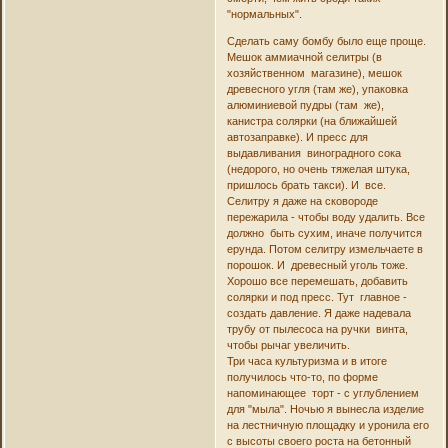
"нормальных".
Сделать саму бомбу было еще проще.
Мешок аммиачной селитры (в
хозяйственном магазине), мешок
древесного угля (там же), упаковка
алюминиевой пудры (там же),
канистра солярки (на ближайшей
автозаправке). И пресс для
выдавливания виноградного сока
(недорого, но очень тяжелая штука,
пришлось брать такси). И все.
Селитру я даже на сковороде
пережарила - чтобы воду удалить. Все
должно быть сухим, иначе получится
ерунда. Потом селитру измельчаете в
порошок. И древесный уголь тоже.
Хорошо все перемешать, добавить
солярки и под пресс. Тут главное -
создать давление. Я даже надевала
трубу от пылесоса на ручки винта,
чтобы рычаг увеличить.
Три часа культуризма и в итоге
получилось что-то, по форме
напоминающее торт - с углублением
для "мыла". Ночью я вынесла изделие
на лестничную площадку и уронила его
с высоты своего роста на бетонный