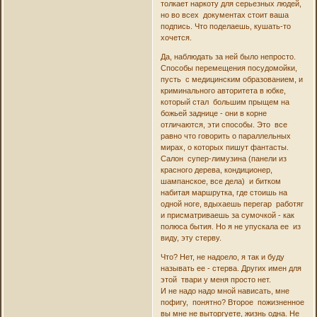
толкает наркоту для серьезных людей,
но во всех документах стоит ваша
подпись. Что поделаешь, кушать-то
хочется.
Да, наблюдать за ней было непросто.
Способы перемещения посудомойки,
пусть с медицинским образованием, и
криминального авторитета в юбке,
который стал большим прыщем на
божьей заднице - они в корне
отличаются, эти способы. Это все
равно что говорить о параллельных
мирах, о которых пишут фантасты.
Салон супер-лимузина (панели из
красного дерева, кондиционер,
шампанское, все дела) и битком
набитая маршрутка, где стоишь на
одной ноге, вдыхаешь перегар работяг
и присматриваешь за сумочкой - как
полюса бытия. Но я не упускала ее из
виду, эту стерву.
Что? Нет, не надоело, я так и буду
называть ее - стерва. Других имен для
этой твари у меня просто нет.
И не надо надо мной нависать, мне
пофигу, понятно? Второе пожизненное
вы мне не выторгуете, жизнь одна. Не