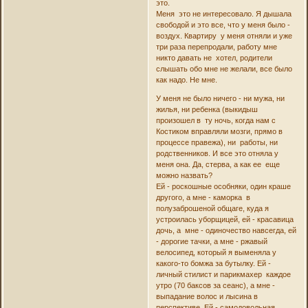
это.
Меня это не интересовало. Я дышала
свободой и это все, что у меня было -
воздух. Квартиру у меня отняли и уже
три раза перепродали, работу мне
никто давать не хотел, родители
слышать обо мне не желали, все было
как надо. Не мне.
У меня не было ничего - ни мужа, ни
жилья, ни ребенка (выкидыш
произошел в ту ночь, когда нам с
Костиком вправляли мозги, прямо в
процессе правежа), ни работы, ни
родственников. И все это отняла у
меня она. Да, стерва, а как ее еще
можно назвать?
Ей - роскошные особняки, один краше
другого, а мне - каморка в
полузаброшеной общаге, куда я
устроилась уборщицей, ей - красавица
дочь, а мне - одиночество навсегда, ей
- дорогие тачки, а мне - ржавый
велосипед, который я выменяла у
какого-то бомжа за бутылку. Ей -
личный стилист и парикмахер каждое
утро (70 баксов за сеанс), а мне -
выпадание волос и лысина в
перспективе. Ей - самодовольная