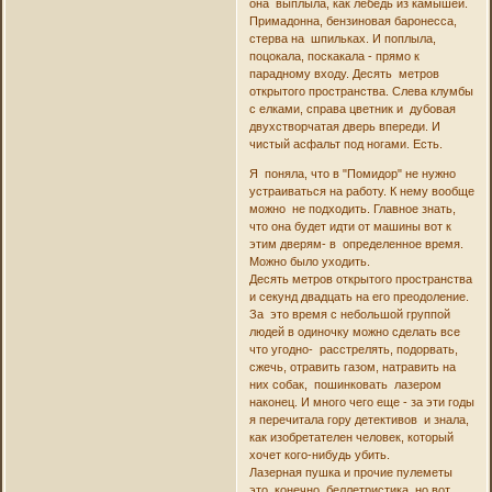
она выплыла, как лебедь из камышей.
Примадонна, бензиновая баронесса,
стерва на шпильках. И поплыла,
поцокала, поскакала - прямо к
парадному входу. Десять метров
открытого пространства. Слева клумбы
с елками, справа цветник и дубовая
двухстворчатая дверь впереди. И
чистый асфальт под ногами. Есть.
Я поняла, что в "Помидор" не нужно
устраиваться на работу. К нему вообще
можно не подходить. Главное знать,
что она будет идти от машины вот к
этим дверям- в определенное время.
Можно было уходить.
Десять метров открытого пространства
и секунд двадцать на его преодоление.
За это время с небольшой группой
людей в одиночку можно сделать все
что угодно- расстрелять, подорвать,
сжечь, отравить газом, натравить на
них собак, пошинковать лазером
наконец. И много чего еще - за эти годы
я перечитала гору детективов и знала,
как изобретателен человек, который
хочет кого-нибудь убить.
Лазерная пушка и прочие пулеметы
это, конечно, беллетристика, но вот