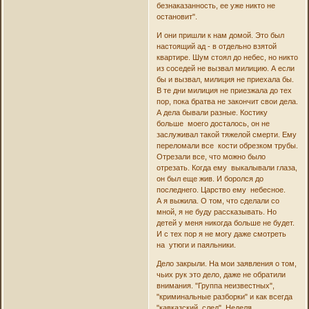
безнаказанность, ее уже никто не
остановит".
И они пришли к нам домой. Это был
настоящий ад - в отдельно взятой
квартире. Шум стоял до небес, но никто
из соседей не вызвал милицию. А если
бы и вызвал, милиция не приехала бы.
В те дни милиция не приезжала до тех
пор, пока братва не закончит свои дела.
А дела бывали разные. Костику
больше моего досталось, он не
заслуживал такой тяжелой смерти. Ему
переломали все кости обрезком трубы.
Отрезали все, что можно было
отрезать. Когда ему выкалывали глаза,
он был еще жив. И боролся до
последнего. Царство ему небесное.
А я выжила. О том, что сделали со
мной, я не буду рассказывать. Но
детей у меня никогда больше не будет.
И с тех пор я не могу даже смотреть
на утюги и паяльники.
Дело закрыли. На мои заявления о том,
чьих рук это дело, даже не обратили
внимания. "Группа неизвестных",
"криминальные разборки" и как всегда
"кавказский след". Неделя