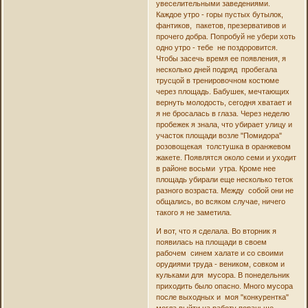
увеселительными заведениями.
Каждое утро - горы пустых бутылок,
фантиков, пакетов, презервативов и
прочего добра. Попробуй не убери хоть
одно утро - тебе не поздоровится.
Чтобы засечь время ее появления, я
несколько дней подряд пробегала
трусцой в тренировочном костюме
через площадь. Бабушек, мечтающих
вернуть молодость, сегодня хватает и
я не бросалась в глаза. Через неделю
пробежек я знала, что убирает улицу и
участок площади возле "Помидора"
розовощекая толстушка в оранжевом
жакете. Появлятся около семи и уходит
в районе восьми утра. Кроме нее
площадь убирали еще несколько теток
разного возраста. Между собой они не
общались, во всяком случае, ничего
такого я не заметила.
И вот, что я сделала. Во вторник я
появилась на площади в своем
рабочем синем халате и со своими
орудиями труда - веником, совком и
кульками для мусора. В понедельник
приходить было опасно. Много мусора
после выходных и моя "конкурентка"
могла выйти на работу пораньше.