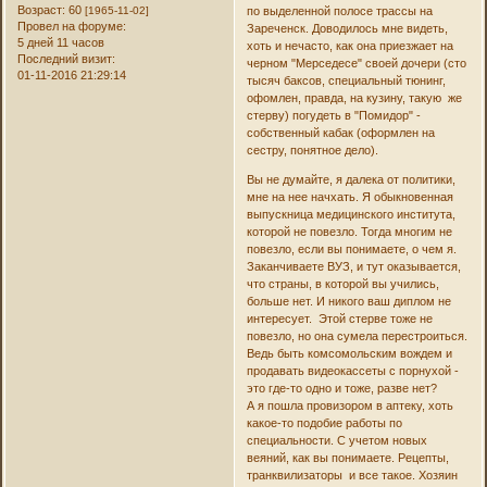
Возраст:
60
[1965-11-02]
по выделенной полосе трассы на
Провел на форуме:
Зареченск. Доводилось мне видеть,
5 дней 11 часов
хоть и нечасто, как она приезжает на
Последний визит:
черном "Мерседесе" своей дочери (сто
01-11-2016 21:29:14
тысяч баксов, специальный тюнинг,
офомлен, правда, на кузину, такую же
стерву) погудеть в "Помидор" -
собственный кабак (оформлен на
сестру, понятное дело).
Вы не думайте, я далека от политики,
мне на нее начхать. Я обыкновенная
выпускница медицинского института,
которой не повезло. Тогда многим не
повезло, если вы понимаете, о чем я.
Заканчиваете ВУЗ, и тут оказывается,
что страны, в которой вы учились,
больше нет. И никого ваш диплом не
интересует. Этой стерве тоже не
повезло, но она сумела перестроиться.
Ведь быть комсомольским вождем и
продавать видеокассеты с порнухой -
это где-то одно и тоже, разве нет?
А я пошла провизором в аптеку, хоть
какое-то подобие работы по
специальности. С учетом новых
веяний, как вы понимаете. Рецепты,
транквилизаторы и все такое. Хозяин