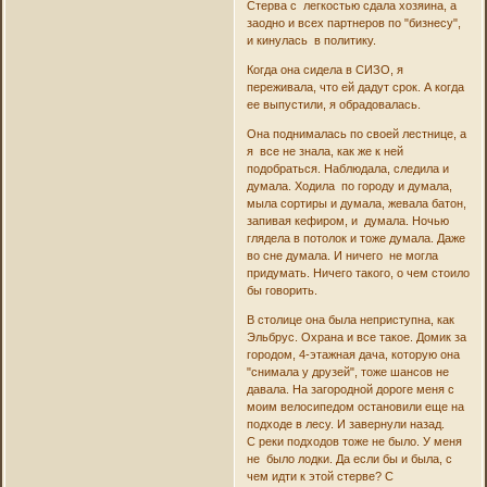
Стерва с легкостью сдала хозяина, а
заодно и всех партнеров по "бизнесу",
и кинулась в политику.
Когда она сидела в СИЗО, я
переживала, что ей дадут срок. А когда
ее выпустили, я обрадовалась.
Она поднималась по своей лестнице, а
я все не знала, как же к ней
подобраться. Наблюдала, следила и
думала. Ходила по городу и думала,
мыла сортиры и думала, жевала батон,
запивая кефиром, и думала. Ночью
глядела в потолок и тоже думала. Даже
во сне думала. И ничего не могла
придумать. Ничего такого, о чем стоило
бы говорить.
В столице она была неприступна, как
Эльбрус. Охрана и все такое. Домик за
городом, 4-этажная дача, которую она
"снимала у друзей", тоже шансов не
давала. На загородной дороге меня с
моим велосипедом остановили еще на
подходе в лесу. И завернули назад.
С реки подходов тоже не было. У меня
не было лодки. Да если бы и была, с
чем идти к этой стерве? С