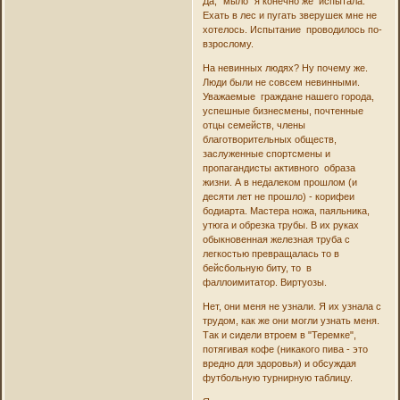
Да, "мыло" я конечно же испытала.
Ехать в лес и пугать зверушек мне не
хотелось. Испытание проводилось по-
взрослому.
На невинных людях? Ну почему же.
Люди были не совсем невинными.
Уважаемые граждане нашего города,
успешные бизнесмены, почтенные
отцы семейств, члены
благотворительных обществ,
заслуженные спортсмены и
пропагандисты активного образа
жизни. А в недалеком прошлом (и
десяти лет не прошло) - корифеи
бодиарта. Мастера ножа, паяльника,
утюга и обрезка трубы. В их руках
обыкновенная железная труба с
легкостью превращалась то в
бейсбольную биту, то в
фаллоимитатор. Виртуозы.
Нет, они меня не узнали. Я их узнала с
трудом, как же они могли узнать меня.
Так и сидели втроем в "Теремке",
потягивая кофе (никакого пива - это
вредно для здоровья) и обсуждая
футбольную турнирную таблицу.