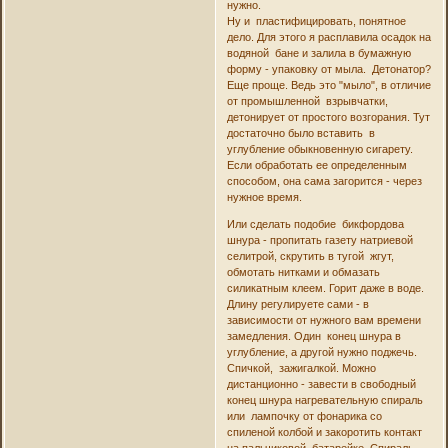
нужно.
Ну и пластифицировать, понятное
дело. Для этого я расплавила осадок на
водяной бане и залила в бумажную
форму - упаковку от мыла. Детонатор?
Еще проще. Ведь это "мыло", в отличие
от промышленной взрывчатки,
детонирует от простого возгорания. Тут
достаточно было вставить в
углубление обыкновенную сигарету.
Если обработать ее определенным
способом, она сама загорится - через
нужное время.
Или сделать подобие бикфордова
шнура - пропитать газету натриевой
селитрой, скрутить в тугой жгут,
обмотать нитками и обмазать
силикатным клеем. Горит даже в воде.
Длину регулируете сами - в
зависимости от нужного вам времени
замедления. Один конец шнура в
углубление, а другой нужно поджечь.
Спичкой, зажигалкой. Можно
дистанционно - завести в свободный
конец шнура нагревательную спираль
или лампочку от фонарика со
спиленой колбой и закоротить контакт
на пальчиковой батарейке. Спираль