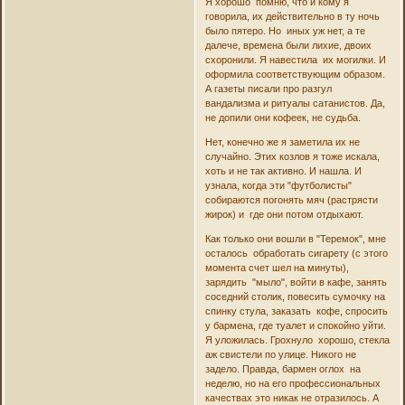
Я хорошо помню, что и кому я
говорила, их действительно в ту ночь
было пятеро. Но иных уж нет, а те
далече, времена были лихие, двоих
схоронили. Я навестила их могилки. И
оформила соответствующим образом.
А газеты писали про разгул
вандализма и ритуалы сатанистов. Да,
не допили они кофеек, не судьба.
Нет, конечно же я заметила их не
случайно. Этих козлов я тоже искала,
хоть и не так активно. И нашла. И
узнала, когда эти "футболисты"
собираются погонять мяч (растрясти
жирок) и где они потом отдыхают.
Как только они вошли в "Теремок", мне
осталось обработать сигарету (с этого
момента счет шел на минуты),
зарядить "мыло", войти в кафе, занять
соседний столик, повесить сумочку на
спинку стула, заказать кофе, спросить
у бармена, где туалет и спокойно уйти.
Я уложилась. Грохнуло хорошо, стекла
аж свистели по улице. Никого не
задело. Правда, бармен оглох на
неделю, но на его профессиональных
качествах это никак не отразилось. А