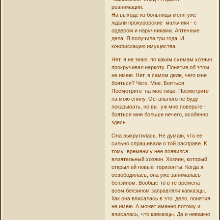
реанимации.
На выходе из больницы меня уже
ждали прокурорские мальчики - с
ордером и наручниками. Аптечные
дела. Я получила три года. И
конфискацию имущества.
Нет, я не знаю, по каким схемам хозяин
прокручивал наркоту. Понятия об этом
не имею. Нет, в самом деле, чего мне
бояться? Чего. Мне. Бояться.
Посмотрите на мое лицо. Посмотрите
на мою спину. Остального не буду
показывать, но вы уж мне поверьте -
бояться мне больше нечего, особенно
здесь.
Она выкрутилась. Не думаю, что ее
сильно спрашивали о той расправе. К
тому времени у нее появился
влиятельный хозяин. Хозяин, который
открыл ей новые горизонты. Когда я
освободилась, она уже занималась
бензином. Вообще-то в те времена
всем бензином заправляли кавказцы.
Как она вписалась в это дело, понятия
не имею. А может именно потому и
вписалась, что кавказцы. Да и неважно