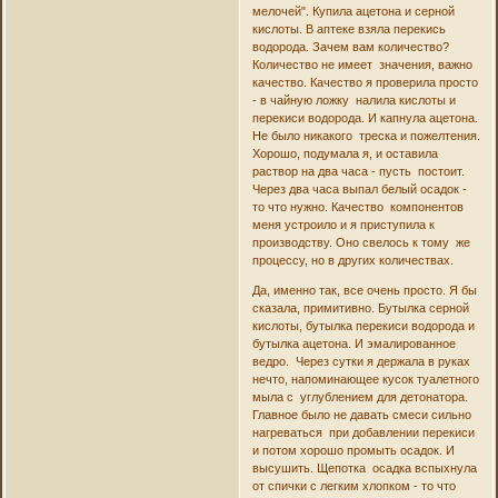
мелочей". Купила ацетона и серной
кислоты. В аптеке взяла перекись
водорода. Зачем вам количество?
Количество не имеет значения, важно
качество. Качество я проверила просто
- в чайную ложку налила кислоты и
перекиси водорода. И капнула ацетона.
Не было никакого треска и пожелтения.
Хорошо, подумала я, и оставила
раствор на два часа - пусть постоит.
Через два часа выпал белый осадок -
то что нужно. Качество компонентов
меня устроило и я приступила к
производству. Оно свелось к тому же
процессу, но в других количествах.
Да, именно так, все очень просто. Я бы
сказала, примитивно. Бутылка серной
кислоты, бутылка перекиси водорода и
бутылка ацетона. И эмалированное
ведро. Через сутки я держала в руках
нечто, напоминающее кусок туалетного
мыла с углублением для детонатора.
Главное было не давать смеси сильно
нагреваться при добавлении перекиси
и потом хорошо промыть осадок. И
высушить. Щепотка осадка вспыхнула
от спички с легким хлопком - то что