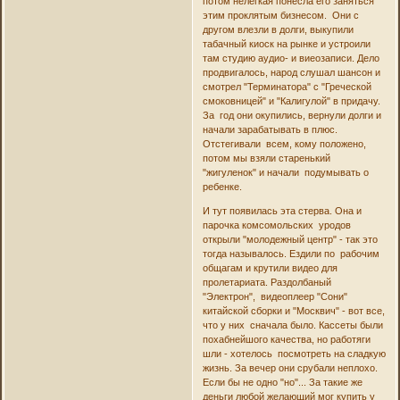
потом нелегкая понесла его заняться
этим проклятым бизнесом. Они с
другом влезли в долги, выкупили
табачный киоск на рынке и устроили
там студию аудио- и виеозаписи. Дело
продвигалось, народ слушал шансон и
смотрел "Терминатора" с "Греческой
смоковницей" и "Калигулой" в придачу.
За год они окупились, вернули долги и
начали зарабатывать в плюс.
Отстегивали всем, кому положено,
потом мы взяли старенький
"жигуленок" и начали подумывать о
ребенке.
И тут появилась эта стерва. Она и
парочка комсомольских уродов
открыли "молодежный центр" - так это
тогда называлось. Ездили по рабочим
общагам и крутили видео для
пролетариата. Раздолбаный
"Электрон", видеоплеер "Сони"
китайской сборки и "Москвич" - вот все,
что у них сначала было. Кассеты были
похабнейшого качества, но работяги
шли - хотелось посмотреть на сладкую
жизнь. За вечер они срубали неплохо.
Если бы не одно "но"... За такие же
деньги любой желающий мог купить у