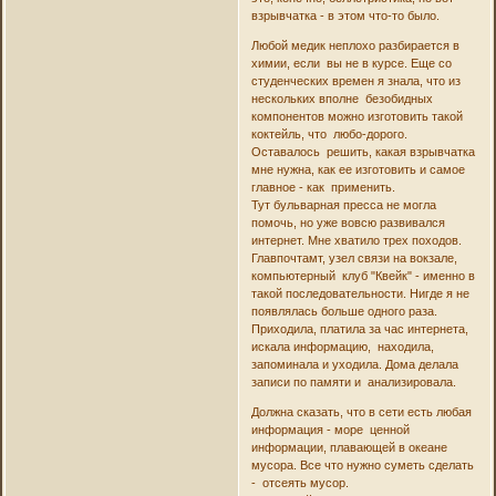
взрывчатка - в этом что-то было.
Любой медик неплохо разбирается в
химии, если вы не в курсе. Еще со
студенческих времен я знала, что из
нескольких вполне безобидных
компонентов можно изготовить такой
коктейль, что любо-дорого.
Оставалось решить, какая взрывчатка
мне нужна, как ее изготовить и самое
главное - как применить.
Тут бульварная пресса не могла
помочь, но уже вовсю развивался
интернет. Мне хватило трех походов.
Главпочтамт, узел связи на вокзале,
компьютерный клуб "Квейк" - именно в
такой последовательности. Нигде я не
появлялась больше одного раза.
Приходила, платила за час интернета,
искала информацию, находила,
запоминала и уходила. Дома делала
записи по памяти и анализировала.
Должна сказать, что в сети есть любая
информация - море ценной
информации, плавающей в океане
мусора. Все что нужно суметь сделать
- отсеять мусор.