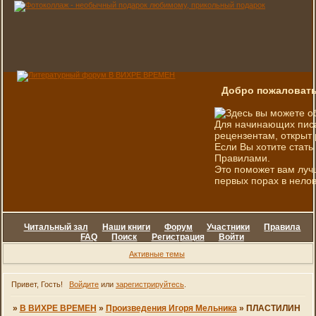
Добро пожаловать
Здесь вы можете о
Для начинающих писа
рецензентам, открыт 
Если Вы хотите стать
Правилами.
Это поможет вам луч
первых порах в нелов
Читальный зал
Наши книги
Форум
Участники
Правила
FAQ
Поиск
Регистрация
Войти
Активные темы
Привет, Гость!
Войдите
или
зарегистрируйтесь
.
»
В ВИХРЕ ВРЕМЕН
»
Произведения Игоря Мельника
»
ПЛАСТИЛИН