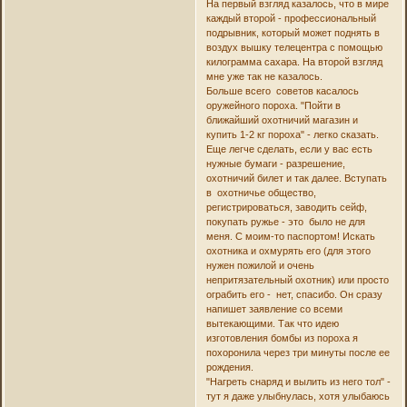
На первый взгляд казалось, что в мире
каждый второй - профессиональный
подрывник, который может поднять в
воздух вышку телецентра с помощью
килограмма сахара. На второй взгляд
мне уже так не казалось.
Больше всего советов касалось
оружейного пороха. "Пойти в
ближайший охотничий магазин и
купить 1-2 кг пороха" - легко сказать.
Еще легче сделать, если у вас есть
нужные бумаги - разрешение,
охотничий билет и так далее. Вступать
в охотничье общество,
регистрироваться, заводить сейф,
покупать ружье - это было не для
меня. С моим-то паспортом! Искать
охотника и охмурять его (для этого
нужен пожилой и очень
непритязательный охотник) или просто
ограбить его - нет, спасибо. Он сразу
напишет заявление со всеми
вытекающими. Так что идею
изготовления бомбы из пороха я
похоронила через три минуты после ее
рождения.
"Нагреть снаряд и вылить из него тол" -
тут я даже улыбнулась, хотя улыбаюсь