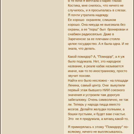
В те ночи я мечтала о карих глазах
Костика, мне снилось, что ничего не
случилось, и я просыпалась в слезах.
Я почти утратила надежду.
Ее хорошо охраняли, слишком
хорошо. Она никуда не выезжала без
охраны, а ее "порш" был бронирован и
снабжен радиосвязью. Даже в
Зареченске за ее плечами стояло
целое государство. А я была одна. И не
знала, что делать.
Какой помидор? А, "Помидор", а я уж
было подумала. Нет, это народное
название, в реале кабак называется
иначе, как-то по иностранному, просто
звучит похоже.
Найти его было несложно - на площади
Ленина, самый центр. Они выкупили
первый этаж бывшего НИИ союзного
значения и устроили там дорогую
забегаловку. Очень символично, не так
ли. Теперь у народа пицца вместо
мозгов. Делайте желудки полными, а
бошки пустыми, и будет вам счастье.
Это не я придумала, а китаец какой-то.
Я примерялась к этому "Помидору" по-
всякому, ничего не выплясывалось.