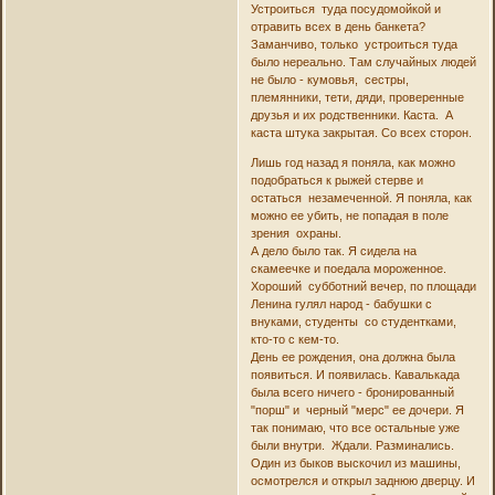
Устроиться туда посудомойкой и
отравить всех в день банкета?
Заманчиво, только устроиться туда
было нереально. Там случайных людей
не было - кумовья, сестры,
племянники, тети, дяди, проверенные
друзья и их родственники. Каста. А
каста штука закрытая. Со всех сторон.
Лишь год назад я поняла, как можно
подобраться к рыжей стерве и
остаться незамеченной. Я поняла, как
можно ее убить, не попадая в поле
зрения охраны.
А дело было так. Я сидела на
скамеечке и поедала мороженное.
Хороший субботний вечер, по площади
Ленина гулял народ - бабушки с
внуками, студенты со студентками,
кто-то с кем-то.
День ее рождения, она должна была
появиться. И появилась. Кавалькада
была всего ничего - бронированный
"порш" и черный "мерс" ее дочери. Я
так понимаю, что все остальные уже
были внутри. Ждали. Разминались.
Один из быков выскочил из машины,
осмотрелся и открыл заднюю дверцу. И