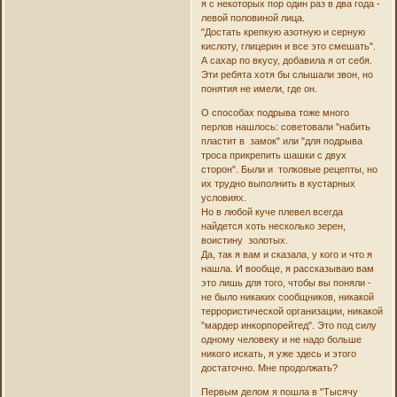
я с некоторых пор один раз в два года -
левой половиной лица.
"Достать крепкую азотную и серную
кислоту, глицерин и все это смешать".
А сахар по вкусу, добавила я от себя.
Эти ребята хотя бы слышали звон, но
понятия не имели, где он.
О способах подрыва тоже много
перлов нашлось: советовали "набить
пластит в замок" или "для подрыва
троса прикрепить шашки с двух
сторон". Были и толковые рецепты, но
их трудно выполнить в кустарных
условиях.
Но в любой куче плевел всегда
найдется хоть несколько зерен,
воистину золотых.
Да, так я вам и сказала, у кого и что я
нашла. И вообще, я рассказываю вам
это лишь для того, чтобы вы поняли -
не было никаких сообщников, никакой
террористической организации, никакой
"мардер инкорпорейтед". Это под силу
одному человеку и не надо больше
никого искать, я уже здесь и этого
достаточно. Мне продолжать?
Первым делом я пошла в "Тысячу