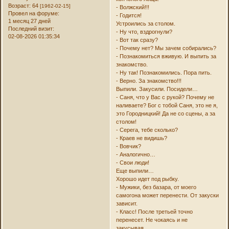
Возраст:
64
[1962-02-15]
- Волжский!!!
Провел на форуме:
- Годится!
1 месяц 27 дней
Устроились за столом.
Последний визит:
- Ну что, вздрогнули?
02-08-2026 01:35:34
- Вот так сразу?
- Почему нет? Мы зачем собирались?
- Познакомиться вживую. И выпить за
знакомство.
- Ну так! Познакомились. Пора пить.
- Верно. За знакомство!!!
Выпили. Закусили. Посидели…
- Саня, что у Вас с рукой? Почему не
наливаете? Бог с тобой Саня, это не я,
это Городницкий! Да не со сцены, а за
столом!
- Серега, тебе сколько?
- Краев не видишь?
- Вовчик?
- Аналогично…
- Свои люди!
Еще выпили…
Хорошо идет под рыбку.
- Мужики, без базара, от моего
самогона может перенести. От закуски
зависит.
- Класс! После третьей точно
перенесет. Не чокаясь и не
закусывая…