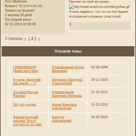
Пол:
Мужской
Причем за свой же шнапс.
Возраст:
51
[1974-08-30]
Провел на форуме:
Очень надеюсь, что это не последние
2 месяца 28 дней
похождения отважных спастелей.
Последний визит:
0
02-10-2014 18:30:08
Страница:
«
1
2
3
»
Похожие темы
ГРАФОМАНИЯ
Произведения Игоря
02-08-2006
(Книга ни о чем)
Мельника
И тогда, вода нам
Лауреаты Конкурса
28-12-2022
как земля... - 2
Соискателей
За нами Россия.
Произведения
27-02-2011
Рассказ
Анатолия Логинова
Тот, кто уходит.
Архив Конкурса
12-12-2013
соискателей
Фантастический
Конкурс
26-02-2020
рассказ "Кто я"
соискателей
состоит из 11 глав.