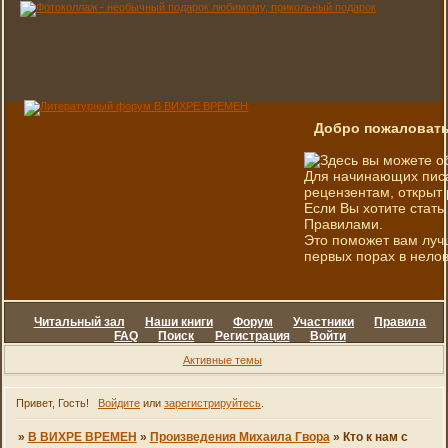
Добро пожаловать
Здесь вы можете о
Для начинающих писа
рецензентам, открыт 
Если Вы хотите стать
Правилами.
Это поможет вам луч
первых порах в нелов
Читальный зал
Наши книги
Форум
Участники
Правила
FAQ
Поиск
Регистрация
Войти
Активные темы
Привет, Гость!
Войдите
или
зарегистрируйтесь
.
»
В ВИХРЕ ВРЕМЕН
»
Произведения Михаила Гвора
»
Кто к нам с