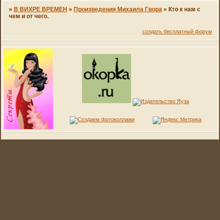
»
В ВИХРЕ ВРЕМЕН
»
Произведения Михаила Гвора
»
Кто к нам с
чем и от чего.
создать бесплатный форум