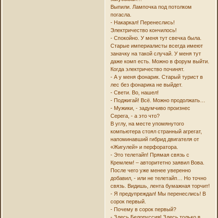
Выпили. Лампочка под потолком
погасла.
- Накаркал! Перенеслись!
Электричество кончилось!
- Спокойно. У меня тут свечка была.
Старые империалисты всегда имеют
заначку на такой случай. У меня тут
даже комп есть. Можно в форум выйти.
Когда электричество починят.
- А у меня фонарик. Старый турист в
лес без фонарика не выйдет.
- Свети. Во, нашел!
- Поджигай! Всё. Можно продолжать…
- Мужики, - задумчиво произнес
Серега, - а это что?
В углу, на месте упомянутого
компьютера стоял странный агрегат,
напоминавший гибрид двигателя от
«Жигулей» и перфоратора.
- Это телетайп! Прямая связь с
Кремлем! – авторитетно заявил Вова.
После чего уже менее уверенно
добавил, - или не телетайп… Но точно
связь. Видишь, лента бумажная торчит!
- Я предупреждал! Мы перенеслись! В
сорок первый.
- Почему в сорок первый?
- Здесь Белоруссия! Здесь только в