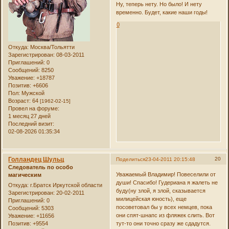
Ну, теперь нету. Но было! И нету
временно. Будет, какие наши годы!
0
Откуда:
Москва/Тольятти
Зарегистрирован
: 08-03-2011
Приглашений:
0
Сообщений:
8250
Уважение:
+18787
Позитив:
+6606
Пол:
Мужской
Возраст:
64
[1962-02-15]
Провел на форуме:
1 месяц 27 дней
Последний визит:
02-08-2026 01:35:34
Голландец Шульц
20
Поделиться
23-04-2011 20:15:48
Следователь по особо
Уважаемый Владимир! Повеселили от
магическим
души! Спасибо! Гудериана я жалеть не
Откуда:
г.Братск Иркутской области
буду(ну злой, я злой, сказывается
Зарегистрирован
: 20-02-2011
милицейская юность), еще
Приглашений:
0
посоветовал бы у всех немцев, пока
Сообщений:
5303
они спят-шнапс из фляжек слить. Вот
Уважение:
+11656
Позитив:
+9554
тут-то они точно сразу же сдадутся.