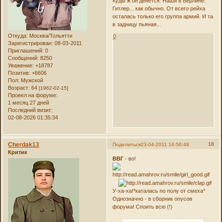
Куды ж он денется. Наши в Берлине.
Гитлер... как обычно. От всего рейха
осталась только его группа армий. И та
в задницу пьяная...
Откуда:
Москва/Тольятти
0
Зарегистрирован
: 08-03-2011
Приглашений:
0
Сообщений:
8250
Уважение:
+18787
Позитив:
+6606
Пол:
Мужской
Возраст:
64
[1962-02-15]
Провел на форуме:
1 месяц 27 дней
Последний визит:
02-08-2026 01:35:34
Cherdak13
18
Поделиться
23-04-2011 16:56:48
Критик
ВВГ
- во!
У-ха-ха!*каталась по полу от смеха*
Однозначно - в сборник опусов
форума! Споить всю (!)