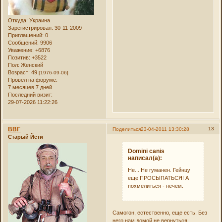
Откуда:
Украина
Зарегистрирован
: 30-11-2009
Приглашений:
0
Сообщений:
9906
Уважение:
+6876
Позитив:
+3522
Пол:
Женский
Возраст:
49
[1976-09-06]
Провел на форуме:
7 месяцев 7 дней
Последний визит:
29-07-2026 11:22:26
ВВГ
13
Поделиться
23-04-2011 13:30:28
Старый Йети
Domini canis
написал(а):
Не... Не гуманен. Гейнцу
еще ПРОСЫПАТЬСЯ! А
похмелиться - нечем.
Самогон, естественно, еще есть. Без
него нам домой не вернуться.