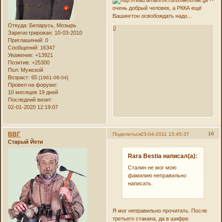
очень добрый человек, а РККА ещё
Вашингтон освобождать надо...
Откуда:
Беларусь, Мозырь
0
Зарегистрирован
: 10-03-2010
Приглашений:
0
Сообщений:
16347
Уважение:
+13921
Позитив:
+25300
Пол:
Мужской
Возраст:
65
[1961-08-04]
Провел на форуме:
10 месяцев 19 дней
Последний визит:
02-01-2020 12:19:07
ВВГ
16
Поделиться
23-04-2011 15:45:37
Старый Йети
Rara Bestia написал(а):
Сталин не мог мою
фамилию неправильно
написать.
Я мог неправильно прочитать. После
третьего стакана, да в шифре.