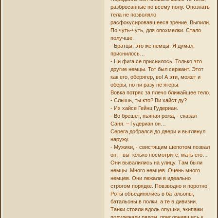
разбросанные по всему полу. Опознать
тела не позволяло
расфокусировавшееся зрение. Выпили.
По чуть-чуть, для опохмелки. Стало
получше.
- Братцы, это же немцы. Я думал,
приснилось…
- Ни фига се приснилось! Только это
другие немцы. Тот был сержант. Этот
как его, оберягер, во! А эти, может и
оберы, но ни разу не ягеры.
Вовка потряс за плечо ближайшее тело.
- Слышь, ты кто? Ви хайст ду?
- Их хайсе Гейнц Гудериан.
- Во брешет, пьяная рожа, - сказал
Саня. – Гудериан он…
Серега добрался до двери и выглянул
наружу.
- Мужики, - свистящим шепотом позвал
он, - вы только посмотрите, мать его…
Они вывалились на улицу. Там были
немцы. Много немцев. Очень много
немцев. Они лежали в идеально
строгом порядке. Повзводно и поротно.
Роты объединялись в батальоны,
батальоны в полки, а те в дивизии.
Танки стояли вдоль опушки, экипажи
полулежали рядом, прислонившись к