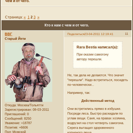
чем и от чего.
Страница:
«
1
2
3
»
Кто к нам с чем и от чего.
ВВГ
11
Поделиться
23-04-2011 12:19:41
Старый Йети
Rara Bestia написал(а):
При оказии самогону
автору перешли.
Не, так дела не делаются. Что значит
"перешли". Надо встретиться, посидеть
по-человечески...
Например, так:
Действенный метод
Откуда:
Москва/Тольятти
Они встретились прямо в избушке.
Зарегистрирован
: 08-03-2011
Посреди леса. Быстро раскидали по
Приглашений:
0
углам вещи. Саня, на правах хозяина,
Сообщений:
8250
Уважение:
+18787
водрузил на стол четверть самогона.
Позитив:
+6606
Серега вытащил здоровенного
Пол:
Мужской
копченого леща.