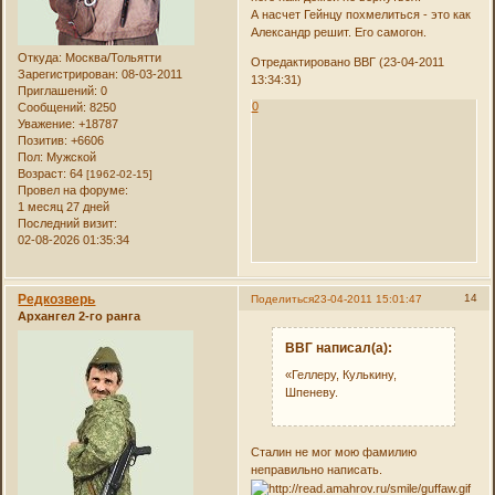
А насчет Гейнцу похмелиться - это как
Александр решит. Его самогон.
Откуда:
Москва/Тольятти
Отредактировано ВВГ (23-04-2011
Зарегистрирован
: 08-03-2011
13:34:31)
Приглашений:
0
0
Сообщений:
8250
Уважение:
+18787
Позитив:
+6606
Пол:
Мужской
Возраст:
64
[1962-02-15]
Провел на форуме:
1 месяц 27 дней
Последний визит:
02-08-2026 01:35:34
Редкозверь
14
Поделиться
23-04-2011 15:01:47
Архангел 2-го ранга
ВВГ написал(а):
«Геллеру, Кулькину,
Шпеневу.
Сталин не мог мою фамилию
неправильно написать.