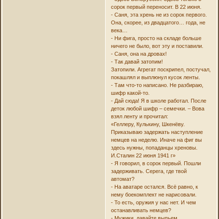
сорок первый переносит. В 22 июня.
- Саня, эта хрень не из сорок первого.
Она, скорее, из двадцатого… года, не
века…
- Ни фига, просто на складе больше
ничего не было, вот эту и поставили.
- Саня, она на дровах!
- Так давай затопим!
Затопили. Агрегат поскрипел, постучал,
покашлял и выплюнул кусок ленты.
- Там что-то написано. Не разбираю,
шифр какой-то.
- Дай сюда! Я в школе работал. После
деток любой шифр – семечки. – Вова
взял ленту и прочитал:
«Геллеру, Кулькину, Шкенёву.
Приказываю задержать наступление
немцев на неделю. Иначе на фиг вы
здесь нужны, попаданцы хреновы.
И.Сталин 22 июня 1941 г»
- Я говорил, в сорок первый. Пошли
задерживать. Серега, где твой
автомат?
- На аватаре остался. Всё равно, к
нему боекомплект не нарисовали.
- То есть, оружия у нас нет. И чем
останавливать немцев?
- Мужики, давайте выпьем.