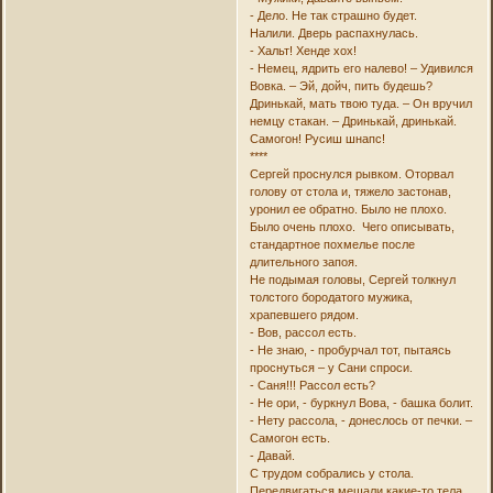
- Дело. Не так страшно будет.
Налили. Дверь распахнулась.
- Хальт! Хенде хох!
- Немец, ядрить его налево! – Удивился
Вовка. – Эй, дойч, пить будешь?
Дринькай, мать твою туда. – Он вручил
немцу стакан. – Дринькай, дринькай.
Самогон! Русиш шнапс!
****
Сергей проснулся рывком. Оторвал
голову от стола и, тяжело застонав,
уронил ее обратно. Было не плохо.
Было очень плохо. Чего описывать,
стандартное похмелье после
длительного запоя.
Не подымая головы, Сергей толкнул
толстого бородатого мужика,
храпевшего рядом.
- Вов, рассол есть.
- Не знаю, - пробурчал тот, пытаясь
проснуться – у Сани спроси.
- Саня!!! Рассол есть?
- Не ори, - буркнул Вова, - башка болит.
- Нету рассола, - донеслось от печки. –
Самогон есть.
- Давай.
С трудом собрались у стола.
Передвигаться мешали какие-то тела,