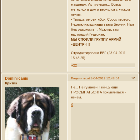
машинам. Артиллерия… Вовка
метнулся в дом и вернулся с куском
ленты.
- Тридцатое сентября. Сорок первого.
Неделю назад наши взяли Берлин. Нам
благодарность… Мужики, там
настоящий Гудериан.
МЫ СПОИЛИ ГРУППУ АРМИЙ
«ЦЕНТР»!!!
Отредактировано ВВГ (23-04-2011
15:48:25)
+22
Domini canis
12
Поделиться
23-04-2011 12:48:54
Критик
Не... Не гуманен. Гейнцу еще
ПРОСЫПАТЬСЯ! А похмелиться -
нечем.
0