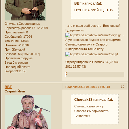
ВВГ написал(а):
ГРУППУ АРМИЙ «ЦЕНТР»
Откуда:
г.Северодвинск
- это ж надо ещё суметь! Бедненький
Зарегистрирован
: 17-12-2009
Гудерианчик
Приглашений:
0
.
Сообщений:
17094
А уж насколько бедная вся его армия!
Уважение:
+3875
Столько самогону у Старого
Позитив:
+12896
Империалиста точно нету
Пол:
Женский
Возраст:
53
[1973-03-07]
Провел на форуме:
Отредактировано Cherdak13 (23-04-
1 год 0 месяцев
2011 16:57:43)
Последний визит:
Вчера 23:11:56
0
ВВГ
19
Поделиться
23-04-2011 17:07:48
Старый Йети
Cherdak13 написал(а):
Столько самогону у
Старого Империалиста
точно нету