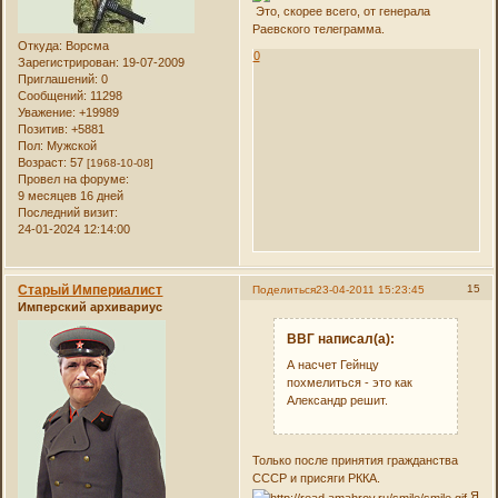
Это, скорее всего, от генерала
Раевского телеграмма.
Откуда:
Ворсма
0
Зарегистрирован
: 19-07-2009
Приглашений:
0
Сообщений:
11298
Уважение:
+19989
Позитив:
+5881
Пол:
Мужской
Возраст:
57
[1968-10-08]
Провел на форуме:
9 месяцев 16 дней
Последний визит:
24-01-2024 12:14:00
Старый Империалист
15
Поделиться
23-04-2011 15:23:45
Имперский архивариус
ВВГ написал(а):
А насчет Гейнцу
похмелиться - это как
Александр решит.
Только после принятия гражданства
СССР и присяги РККА.
Я