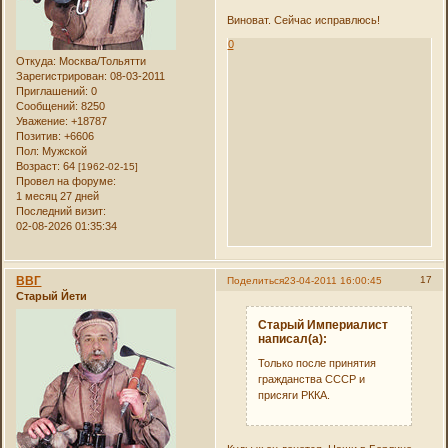
Виноват. Сейчас исправлюсь!
0
Откуда:
Москва/Тольятти
Зарегистрирован
: 08-03-2011
Приглашений:
0
Сообщений:
8250
Уважение:
+18787
Позитив:
+6606
Пол:
Мужской
Возраст:
64
[1962-02-15]
Провел на форуме:
1 месяц 27 дней
Последний визит:
02-08-2026 01:35:34
ВВГ
17
Поделиться
23-04-2011 16:00:45
Старый Йети
Старый Империалист
написал(а):
Только после принятия
гражданства СССР и
присяги РККА.