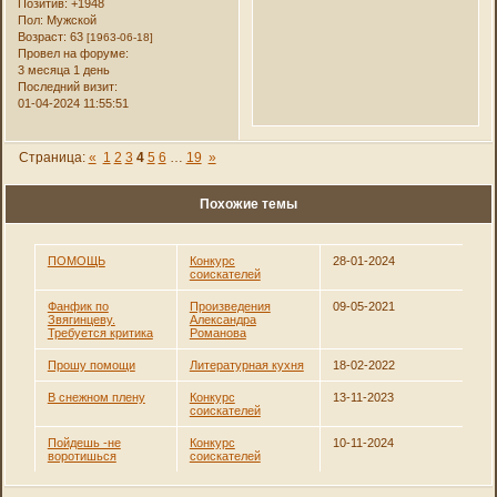
Позитив:
+1948
Пол:
Мужской
Возраст:
63
[1963-06-18]
Провел на форуме:
3 месяца 1 день
Последний визит:
01-04-2024 11:55:51
Страница:
«
1
2
3
4
5
6
…
19
»
Похожие темы
ПОМОЩЬ
Конкурс
28-01-2024
соискателей
Фанфик по
Произведения
09-05-2021
Звягинцеву.
Александра
Требуется критика
Романова
Прошу помощи
Литературная кухня
18-02-2022
В снежном плену
Конкурс
13-11-2023
соискателей
Пойдешь -не
Конкурс
10-11-2024
воротишься
соискателей