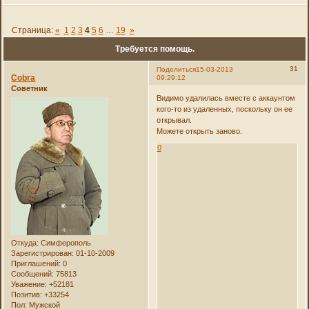
Страница:
«
1
2
3
4
5
6
…
19
»
Требуется помощь.
31
Поделиться
15-03-2013
Cobra
09:29:12
Советник
Видимо удалилась вместе с аккаунтом
кого-то из удаленных, поскольку он ее
открывал.
Можете открыть заново.
0
Откуда:
Симферополь
Зарегистрирован
: 01-10-2009
Приглашений:
0
Сообщений:
75813
Уважение:
+52181
Позитив:
+33254
Пол:
Мужской