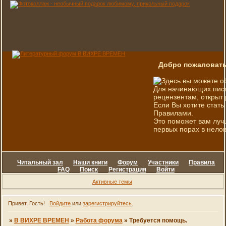
Добро пожаловать
Здесь вы можете о
Для начинающих писа
рецензентам, открыт 
Если Вы хотите стать
Правилами.
Это поможет вам луч
первых порах в нелов
Читальный зал
Наши книги
Форум
Участники
Правила
FAQ
Поиск
Регистрация
Войти
Активные темы
Привет, Гость!
Войдите
или
зарегистрируйтесь
.
»
В ВИХРЕ ВРЕМЕН
»
Работа форума
»
Требуется помощь.