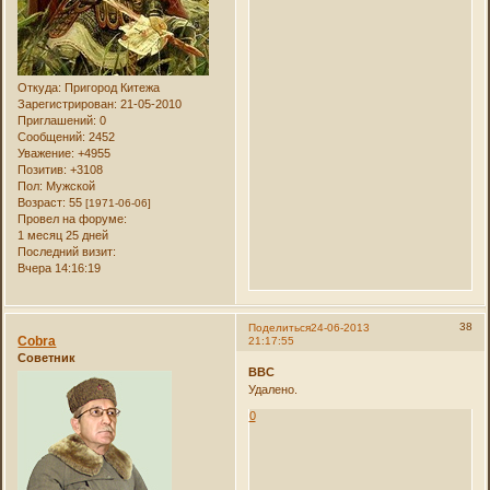
Откуда:
Пригород Китежа
Зарегистрирован
: 21-05-2010
Приглашений:
0
Сообщений:
2452
Уважение:
+4955
Позитив:
+3108
Пол:
Мужской
Возраст:
55
[1971-06-06]
Провел на форуме:
1 месяц 25 дней
Последний визит:
Вчера 14:16:19
38
Поделиться
24-06-2013
Cobra
21:17:55
Советник
ВВС
Удалено.
0