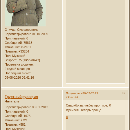
Откуда:
Симферополь
Зарегистрирован
: 01-10-2009
Приглашений:
0
Сообщений:
75813
Уважение:
+52181
Позитив:
+33254
Пол:
Мужской
Возраст:
75
[1950-09-22]
Провел на форуме:
2 года 5 месяцев
Последний визит:
05-08-2026 05:41:16
39
Поделиться
30-07-2013
Грустный русофил
01:17:34
Читатель
Спасибо за ликбез про тире. Я
Зарегистрирован
: 03-01-2013
мучился. Теперь проще.
Приглашений:
0
Сообщений:
1675
0
Уважение:
+721
Позитив:
+581
Пол:
Мужской