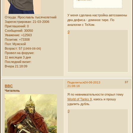
У меня сделана настройка автозамены
Откуда:
Ярославль тысячелетний
два дефиса - длинное тире. По
Зарегистрирован
: 21-03-2006
аналогии с ТеХом.
Приглашений:
0
Сообщений:
30050
0
Уважение:
+12563
Позитив:
+73308
Пол:
Мужской
Возраст:
57
[1969-08-06]
Провел на форуме:
11 месяцев 3 дня
Последний визит:
Вчера 21:18:09
37
Поделиться
24-06-2013
ВВС
21:06:16
Читатель
Я по невнимательности открыл тему
World of Tanks 9
, каюсь и прошу
удалить дубль.
0