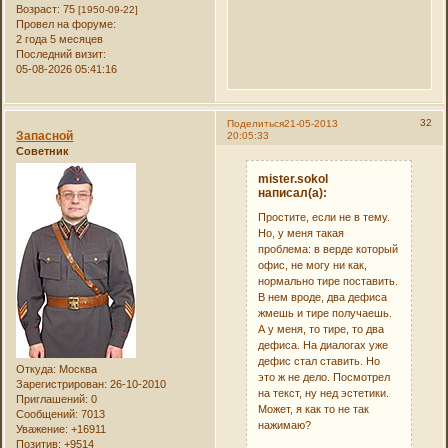
Возраст:
75
[1950-09-22]
Провел на форуме:
2 года 5 месяцев
Последний визит:
05-08-2026 05:41:16
32
Поделиться
21-05-2013
Запасной
20:05:33
Советник
mister.sokol
написал(а):
Простите, если не в тему.
Но, у меня такая
проблема: в верде который
офис, не могу ни как,
нормально тире поставить.
В нем вроде, два дефиса
жмешь и тире получаешь.
А у меня, то тире, то два
дефиса. На диалогах уже
дефис стал ставить. Но
Откуда:
Москва
это ж не дело. Посмотрел
Зарегистрирован
: 26-10-2010
на текст, ну нед эстетики.
Приглашений:
0
Может, я как то не так
Сообщений:
7013
нажимаю?
Уважение:
+16911
Позитив:
+9514