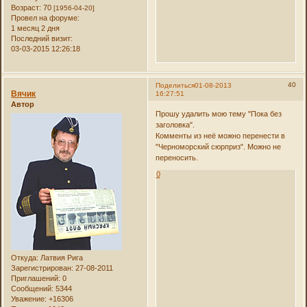
Возраст:
70
[1956-04-20]
Провел на форуме:
1 месяц 2 дня
Последний визит:
03-03-2015 12:26:18
40
Поделиться
01-08-2013
Вячик
16:27:51
Автор
Прошу удалить мою тему "Пока без
заголовка".
Комменты из неё можно перенести в
"Черноморский сюрприз". Можно не
переносить.
0
Откуда:
Латвия Рига
Зарегистрирован
: 27-08-2011
Приглашений:
0
Сообщений:
5344
Уважение:
+16306