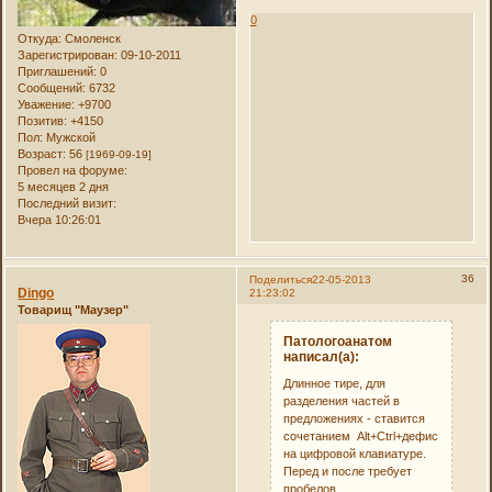
0
Откуда:
Смоленск
Зарегистрирован
: 09-10-2011
Приглашений:
0
Сообщений:
6732
Уважение:
+9700
Позитив:
+4150
Пол:
Мужской
Возраст:
56
[1969-09-19]
Провел на форуме:
5 месяцев 2 дня
Последний визит:
Вчера 10:26:01
36
Поделиться
22-05-2013
Dingo
21:23:02
Товарищ "Маузер"
Патологоанатом
написал(а):
Длинное тире, для
разделения частей в
предложениях - ставится
сочетанием Alt+Ctrl+дефис
на цифровой клавиатуре.
Перед и после требует
пробелов.