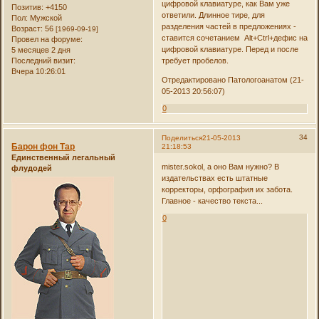
цифровой клавиатуре, как Вам уже
Позитив:
+4150
ответили. Длинное тире, для
Пол:
Мужской
разделения частей в предложениях -
Возраст:
56
[1969-09-19]
ставится сочетанием Alt+Ctrl+дефис на
Провел на форуме:
цифровой клавиатуре. Перед и после
5 месяцев 2 дня
Последний визит:
требует пробелов.
Вчера 10:26:01
Отредактировано Патологоанатом (21-
05-2013 20:56:07)
0
34
Поделиться
21-05-2013
Барон фон Тар
21:18:53
Единственный легальный
mister.sokol, а оно Вам нужно? В
флудодей
издательствах есть штатные
корректоры, орфография их забота.
Главное - качество текста...
0