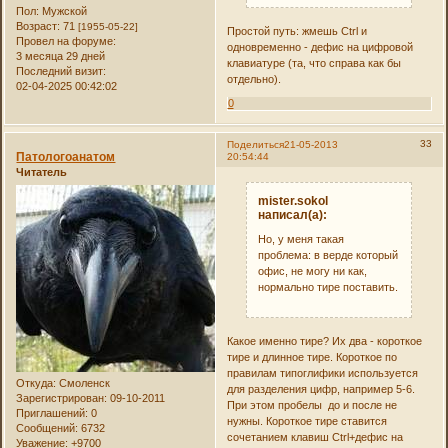
Пол:
Мужской
Возраст:
71
[1955-05-22]
Простой путь: жмешь Ctrl и
Провел на форуме:
одновременно - дефис на цифровой
3 месяца 29 дней
клавиатуре (та, что справа как бы
Последний визит:
отдельно).
02-04-2025 00:42:02
0
33
Поделиться
21-05-2013
Патологоанатом
20:54:44
Читатель
mister.sokol
написал(а):
Но, у меня такая
проблема: в верде который
офис, не могу ни как,
нормально тире поставить.
Какое именно тире? Их два - короткое
тире и длинное тире. Короткое по
правилам типоглифики используется
Откуда:
Смоленск
для разделения цифр, например 5-6.
Зарегистрирован
: 09-10-2011
При этом пробелы до и после не
Приглашений:
0
нужны. Короткое тире ставится
Сообщений:
6732
сочетанием клавиш Ctrl+дефис на
Уважение:
+9700