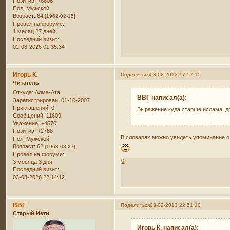
Позитив:
+6606
Пол:
Мужской
Возраст:
64
[1962-02-15]
Провел на форуме:
1 месяц 27 дней
Последний визит:
02-08-2026 01:35:34
Игорь К.
Поделиться
03-02-2013 17:57:15
Читатель
Откуда:
Алма-Ата
ВВГ написал(а):
Зарегистрирован
: 01-10-2007
Приглашений:
0
Выражение куда старше ислама, д
Сообщений:
11609
Уважение:
+4570
Позитив:
+2788
В словарях можно увидеть упоминание о то
Пол:
Мужской
Возраст:
62
[1963-08-27]
Провел на форуме:
0
3 месяца 3 дня
Последний визит:
03-08-2026 22:14:12
ВВГ
Поделиться
03-02-2013 22:51:10
Старый Йети
Игорь К. написал(а):