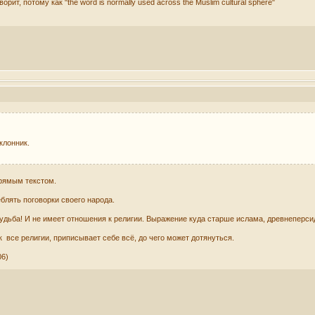
орит, потому как "the word is normally used across the Muslim cultural sphere"
клонник.
прямым текстом.
блять поговорки своего народа.
судьба! И не имеет отношения к религии. Выражение куда старше ислама, древнеперси
к все религии, приписывает себе всё, до чего может дотянуться.
06)