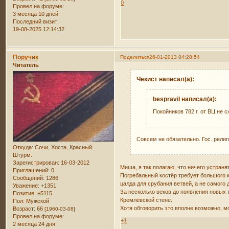
0
Провел на форуме:
3 месяца 10 дней
Последний визит:
19-08-2025 12:14:32
Поручик
Поделиться
26-01-2013 04:28:54
Читатель
Чекист написал(а):
bespravil написал(а):
Покойников 782 г. от ВЦ не 
Совсем не обязательно. Гос. религ
Откуда:
Сочи, Хоста, Красный
Штурм.
Зарегистрирован
: 16-03-2012
Миша, я так полагаю, что ничего устраня
Приглашений:
0
Погребальный костёр требует большого ко
Сообщений:
1286
цалда для срубания ветвей, а не самого 
Уважение:
+1351
За несколько веков до появления новых 
Позитив:
+5115
Кремлёвской стене.
Пол:
Мужской
Хотя обговорить это вполне возможно, м
Возраст:
66
[1960-03-08]
Провел на форуме:
+1
2 месяца 24 дня