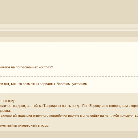
сжигают на погребальных кострах?
ии нет, так что возможны варианты. Впрочем, устраним
ть не надо.
личества дров, а в той же Тавриде их взять негде. Про Европу и не говорю, там скоре
дерева.
технологий традиция огненного погребения вполне могла сойти на нет, либо применя
ожет выйти интересный эпизод.