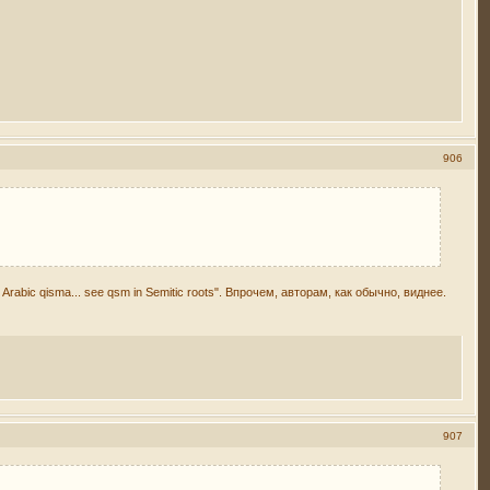
906
rabic qisma... see qsm in Semitic roots". Впрочем, авторам, как обычно, виднее.
907