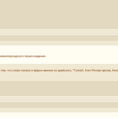
ревнеперсидского происхождения.
м, что слово попало в фарси именно из арабского, "Turkish, from Persian qismat, from A