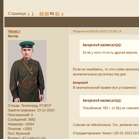
Страница:
«
1
…
89
90
91
92
»
Чекист
Поделиться
25-01-2013 15:00:13
Автор
bespravil написал(а):
Если у кого-то есть другая версия
Если не ошибаюсь, то эти слова произно
исключительно ругательства для.
bespravil
В окончательной правке все устранено)
bespravil написал(а):
Откуда:
Ленинград, РСФСР
Покойников 782 г. от ВЦ не сжигаю
Зарегистрирован
: 13-12-2010
Приглашений:
0
Сообщений:
3682
Уважение:
+6354
Совсем не обязательно. Гос. религии не
Позитив:
+3302
Отредактировано Чекист (25-01-2013 22:
Пол:
Мужской
Возраст:
41
[1985-01-26]