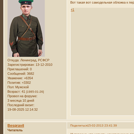
Вот такая вот самодельная обложка к пе
+1
Откуда:
Ленинград, РСФСР
Зарегистрирован
: 13-12-2010
Приглашений:
0
Сообщений:
3682
Уважение:
+6354
Позитив:
+3302
Пол:
Мужской
Возраст:
41
[1985-01-26]
Провел на форуме:
3 месяца 10 дней
Последний визит:
19-08-2025 12:14:32
Bespravil
Поделиться
15-02-2013 23:41:39
Читатель