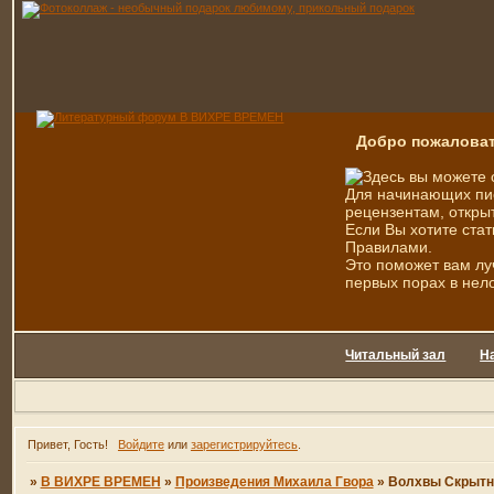
Добро пожаловат
Здесь вы можете 
Для начинающих пис
рецензентам, открыт
Если Вы хотите стат
Правилами.
Это поможет вам лу
первых порах в нел
Читальный зал
Н
Привет, Гость!
Войдите
или
зарегистрируйтесь
.
»
В ВИХРЕ ВРЕМЕН
»
Произведения Михаила Гвора
»
Волхвы Скрытн