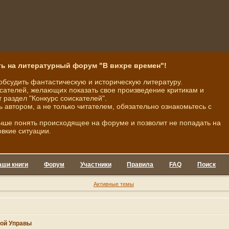
ь на литературный форум "В вихре времен"!
обсудить фантастическую и историческую литературу.
ателей, желающих показать свое произведение критикам и
 раздел "Конкурс соискателей".
ь автором, а не только читателем, обязательно ознакомьтесь с
чше понять происходящее на форуме и позволит не попадать на
овкие ситуации.
аши книги
Форум
Участники
Правила
FAQ
Поиск
Активные темы
ой Управы