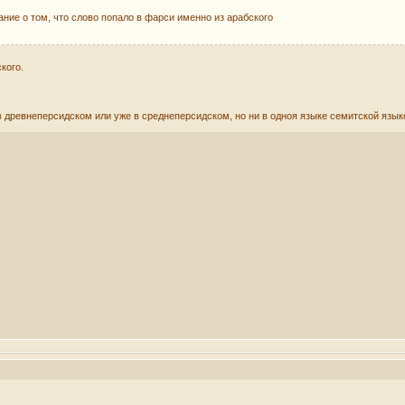
ние о том, что слово попало в фарси именно из арабского
кого.
в древнеперсидском или уже в среднеперсидском, но ни в одноя языке семитской язык