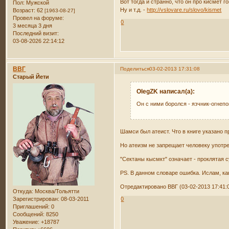
Вот тогда и странно, что он про кисмет гов
Пол:
Мужской
Ну и т.д. -
http://vslovare.ru/slovo/kismet
Возраст:
62
[1963-08-27]
Провел на форуме:
0
3 месяца 3 дня
Последний визит:
03-08-2026 22:14:12
ВВГ
Поделиться
03-02-2013 17:31:08
Старый Йети
OlegZK написал(а):
Он с ними боролся - язчник-огнепо
Шамси был атеист. Что в книге указано 
Но атеизм не запрещает человеку употре
"Сектаны кысмкт" означает - проклятая 
PS. В данном словаре ошибка. Ислам, ка
Отредактировано ВВГ (03-02-2013 17:41:
Откуда:
Москва/Тольятти
Зарегистрирован
: 08-03-2011
0
Приглашений:
0
Сообщений:
8250
Уважение:
+18787