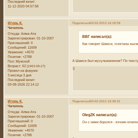
Последний визит:
11-12-2020 04:57:58
Игорь К.
Поделиться
03-02-2013 14:18:59
Читатель
Откуда:
Алма-Ата
ВВГ написал(а):
Зарегистрирован
: 01-10-2007
Приглашений:
0
Как говорит Шамси, «сектаны кы
Сообщений:
11609
Уважение:
+4570
Позитив:
+2788
А Шамси был мусульманином? По тексту
Пол:
Мужской
Возраст:
62
[1963-08-27]
0
Провел на форуме:
3 месяца 3 дня
Последний визит:
03-08-2026 22:14:12
Игорь К.
Поделиться
03-02-2013 16:39:31
Читатель
Откуда:
Алма-Ата
OlegZK написал(а):
Зарегистрирован
: 01-10-2007
Приглашений:
0
Он с ними боролся - язчник-огнепо
Сообщений:
11609
Уважение:
+4570
Позитив:
+2788