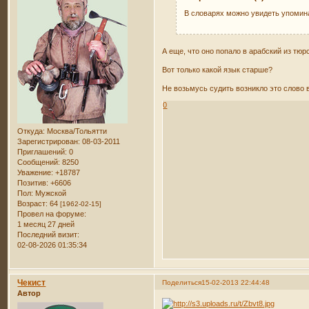
В словарях можно увидеть упомина
А еще, что оно попало в арабский из тюрс
Вот только какой язык старше?
Не возьмусь судить возникло это слово 
0
Откуда:
Москва/Тольятти
Зарегистрирован
: 08-03-2011
Приглашений:
0
Сообщений:
8250
Уважение:
+18787
Позитив:
+6606
Пол:
Мужской
Возраст:
64
[1962-02-15]
Провел на форуме:
1 месяц 27 дней
Последний визит:
02-08-2026 01:35:34
Чекист
Поделиться
15-02-2013 22:44:48
Автор