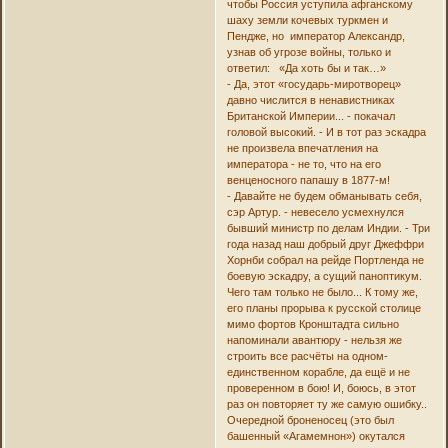
чтобы Россия уступила афганскому
шаху земли кочевых туркмен и
Пендже, но император Александр,
узнав об угрозе войны, только и
ответил: «Да хоть бы и так…»
- Да, этот «государь-миротворец»
давно числится в ненавистниках
Британской Империи... - покачал
головой высокий. - И в тот раз эскадра
не произвела впечатления на
императора - не то, что на его
венценосного папашу в 1877-м!
- Давайте не будем обманывать себя,
сэр Артур. - невесело усмехнулся
бывший министр по делам Индии. - Три
года назад наш добрый друг Джеффри
Хорнби собрал на рейде Портленда не
боевую эскадру, а сущий паноптикум.
Чего там только не было... К тому же,
его планы прорыва к русской столице
мимо фортов Кронштадта сильно
напоминали авантюру - нельзя же
строить все расчёты на одном-
единственном корабле, да ещё и не
проверенном в бою! И, боюсь, в этот
раз он повторяет ту же самую ошибку..
Очередной броненосец (это был
башенный «Агамемнон») окутался