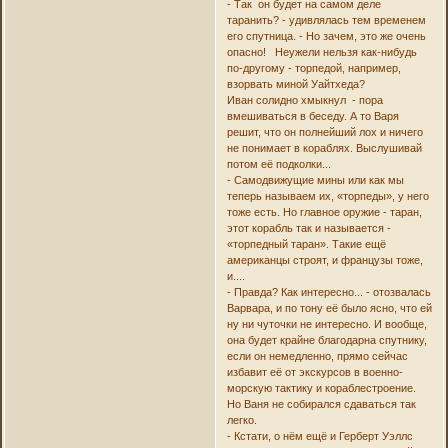
- Так он будет на самом деле
таранить? - удивлялась тем временем
его спутница. - Но зачем, это же очень
опасно! Неужели нельзя как-нибудь
по-другому - торпедой, например,
взорвать миной Уайтхеда?
Иван солидно хмыкнул - пора
вмешиваться в беседу. А то Варя
решит, что он полнейший лох и ничего
не понимает в кораблях. Выслушивай
потом её подколки...
- Самодвижущие мины или как мы
теперь называем их, «торпеды», у него
тоже есть. Но главное оружие - таран,
этот корабль так и называется -
«торпедный таран». Такие ещё
американцы строят, и французы тоже,
и....
- Правда? Как интересно... - отозвалась
Варвара, и по тону её было ясно, что ей
ну ни чуточки не интересно. И вообще,
она будет крайне благодарна спутнику,
если он немедленно, прямо сейчас
избавит её от экскурсов в военно-
морскую тактику и кораблестроение.
Но Ваня не собирался сдаваться так
легко.
- Кстати, о нём ещё и Герберт Уэллс