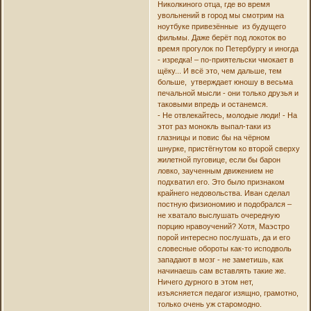
Николкиного отца, где во время
увольнений в город мы смотрим на
ноутбуке привезённые из будущего
фильмы. Даже берёт под локоток во
время прогулок по Петербургу и иногда
- изредка! – по-приятельски чмокает в
щёку... И всё это, чем дальше, тем
больше, утверждает юношу в весьма
печальной мысли - они только друзья и
таковыми впредь и останемся.
- Не отвлекайтесь, молодые люди! - На
этот раз монокль выпал-таки из
глазницы и повис бы на чёрном
шнурке, пристёгнутом ко второй сверху
жилетной пуговице, если бы барон
ловко, заученным движением не
подхватил его. Это было признаком
крайнего недовольства. Иван сделал
постную физиономию и подобрался –
не хватало выслушать очередную
порцию нравоучений? Хотя, Маэстро
порой интересно послушать, да и его
словесные обороты как-то исподволь
западают в мозг - не заметишь, как
начинаешь сам вставлять такие же.
Ничего дурного в этом нет,
изъясняется педагог изящно, грамотно,
только очень уж старомодно.