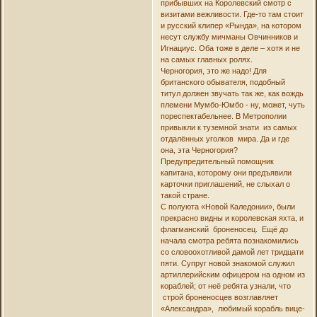
прибывших на Королевский смотр с
визитами вежливости. Где-то там стоит
и русский клипер «Рында», на котором
несут службу мичманы Овчинников и
Игнациус. Оба тоже в деле – хотя и не
на самых главных ролях.
Черногория, это же надо! Для
британского обывателя, подобный
титул должен звучать так же, как вождь
племени Мумбо-Юмбо - ну, может, чуть
пореспектабельнее. В Метрополии
привыкли к туземной знати из самых
отдалённых уголков мира. Да и где
она, эта Черногория?
Предупредительный помощник
капитана, которому они предъявили
карточки приглашений, не слыхал о
такой стране.
С полуюта «Новой Каледонии», были
прекрасно видны и королевская яхта, и
флагманский броненосец. Ещё до
начала смотра ребята познакомились
со словоохотливой дамой лет тридцати
пяти. Супруг новой знакомой служил
артиллерийским офицером на одном из
кораблей; от неё ребята узнали, что
строй броненосцев возглавляет
«Александра», любимый корабль вице-