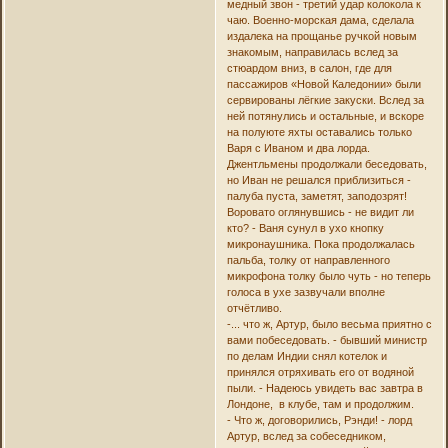
медный звон - третий удар колокола к
чаю. Военно-морская дама, сделала
издалека на прощанье ручкой новым
знакомым, направилась вслед за
стюардом вниз, в салон, где для
пассажиров «Новой Каледонии» были
сервированы лёгкие закуски. Вслед за
ней потянулись и остальные, и вскоре
на полуюте яхты оставались только
Варя с Иваном и два лорда.
Джентльмены продолжали беседовать,
но Иван не решался приблизиться -
палуба пуста, заметят, заподозрят!
Воровато оглянувшись - не видит ли
кто? - Ваня сунул в ухо кнопку
микронаушника. Пока продолжалась
пальба, толку от направленного
микрофона толку было чуть - но теперь
голоса в ухе зазвучали вполне
отчётливо.
-... что ж, Артур, было весьма приятно с
вами побеседовать. - бывший министр
по делам Индии снял котелок и
принялся отряхивать его от водяной
пыли. - Надеюсь увидеть вас завтра в
Лондоне, в клубе, там и продолжим.
- Что ж, договорились, Рэнди! - лорд
Артур, вслед за собеседником,