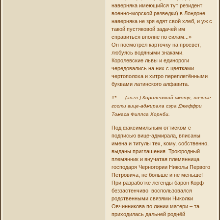
наверняка имеющийся тут резидент
военно-морской разведки) в Лондоне
наверняка не зря едят свой хлеб, и уж с
такой пустяковой задачей им
справиться вполне по силам...»
Он посмотрел карточку на просвет,
любуясь водяными знаками.
Королевские львы и единороги
чередовались на них с цветками
чертополоха и хитро переплетёнными
буквами латинского алфавита.
#* (англ.) Королевский смотр, личные
гости вице-адмирала сэра Джеффри
Томаса Фиппса Хорнби.
Под факсимильным оттиском с
подписью вице-адмирала, вписаны
имена и титулы тех, кому, собственно,
выданы приглашения. Троюродный
племянник и внучатая племянница
господаря Черногории Николы Первого
Петровича, не больше и не меньше!
При разработке легенды барон Корф
беззастенчиво воспользовался
родственными связями Николки
Овчинникова по линии матери – та
приходилась дальней роднёй