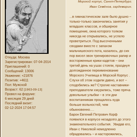
Морской корпус, Санкт-Петербург.
Иван Семёнов, гардемарин.
...в гимнастическом зале было душно –
только-только закончились занятия у
младших классов, и обширное
помещение, окна которого толком
никогда не открывались, не успело
проветриться. Под высоченными
сводами вместе с запахом
мальчишеского пота, казалось, до сих
пор висел звон тренировочных рапир и
Откуда:
Москва
восторженные крики кадетов – они
Зарегистрирован
: 07-04-2014
третий день на ушах стояли, празднуя
Приглашений:
0
долгожданное переименование
Сообщений:
13006
Морского Училища в Морской Корпус .
Уважение:
+21876
Позитив:
+4611
Слухи об этом ходили давно, и вот –
Пол:
Мужской
сподобились же? Строгие наставники-
Возраст:
62
[1963-09-13]
преподаватели хмурились, тоже пряча
Провел на форуме:
довольные улыбки – в эти дни
6 месяцев 29 дней
воспитанникам прощалось куда
Последний визит:
больше вольностей, чем
02-12-2024 17:04:57
обыкновенно….
Барон Евгений Петрович Корф
появился в корпусе незадолго до этого
знаменательного события. Увидав его,
Иван с Николкой немедленно
обрадовались – и насторожились,