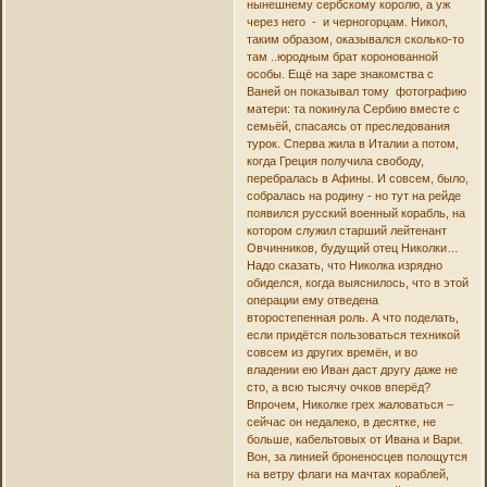
нынешнему сербскому королю, а уж
через него - и черногорцам. Никол,
таким образом, оказывался сколько-то
там ..юродным брат коронованной
особы. Ещё на заре знакомства с
Ваней он показывал тому фотографию
матери: та покинула Сербию вместе с
семьёй, спасаясь от преследования
турок. Сперва жила в Италии а потом,
когда Греция получила свободу,
перебралась в Афины. И совсем, было,
собралась на родину - но тут на рейде
появился русский военный корабль, на
котором служил старший лейтенант
Овчинников, будущий отец Николки…
Надо сказать, что Николка изрядно
обиделся, когда выяснилось, что в этой
операции ему отведена
второстепенная роль. А что поделать,
если придётся пользоваться техникой
совсем из других времён, и во
владении ею Иван даст другу даже не
сто, а всю тысячу очков вперёд?
Впрочем, Николке грех жаловаться –
сейчас он недалеко, в десятке, не
больше, кабельтовых от Ивана и Вари.
Вон, за линией броненосцев полощутся
на ветру флаги на мачтах кораблей,