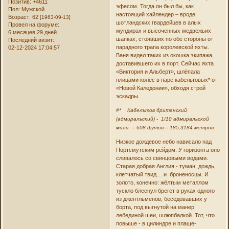
Позитив:
+4611
эфесом. Тогда он был бы, как
Пол:
Мужской
настоящий хайлендер – вроде
Возраст:
62
[1963-09-13]
шотландских гвардейцев в алых
Провел на форуме:
мундирах и высоченных медвежьих
6 месяцев 29 дней
шапках, стоявших по обе стороны от
Последний визит:
парадного трапа королевской яхты.
02-12-2024 17:04:57
Ваня видел таких из окошка экипажа,
доставившего их в порт. Сейчас яхта
«Виктория и Альберт», шлёпала
плицами колёс в паре кабельтовых* от
«Новой Каледонии», обходя строй
эскадры.
#* Кабельтов британский
(адмиральский) - 1/10 адмиральской
мили = 608 футов = 185,3184 метров
Низкое дождевое небо нависало над
Портсмутским рейдом. У горизонта оно
сливалось со свинцовыми водами.
Старая добрая Англия - туман, дождь,
клетчатый твид… и броненосцы. И
золото, конечно: жёлтым металлом
тускло блеснул брегет в руках одного
из джентльменов, беседовавших у
борта, под выгнутой на манер
лебединой шеи, шлюпбалкой. Тот, что
повыше - в цилиндре и плаще-