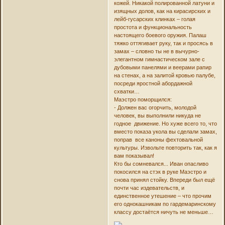
кожей. Никакой полированной латуни и
изящных долов, как на кирасирских и
лейб-гусарских клинках – голая
простота и функциональность
настоящего боевого оружия. Палаш
тяжко оттягивает руку, так и просясь в
замах – словно ты не в вычурно-
элегантном гимнастическом зале с
дубовыми панелями и веерами рапир
на стенах, а на залитой кровью палубе,
посреди яростной абордажной
схватки…
Маэстро поморщился:
- Должен вас огорчить, молодой
человек, вы выполнили никуда не
годное движение. Но хуже всего то, что
вместо показа укола вы сделали замах,
поправ все каноны фехтовальной
культуры. Извольте повторить так, как я
вам показывал!
Кто бы сомневался... Иван опасливо
покосился на стэк в руке Маэстро и
снова принял стойку. Впереди был ещё
почти час издевательств, и
единственное утешение – что прочим
его однокашникам по гардемаринскому
классу достаётся ничуть не меньше…