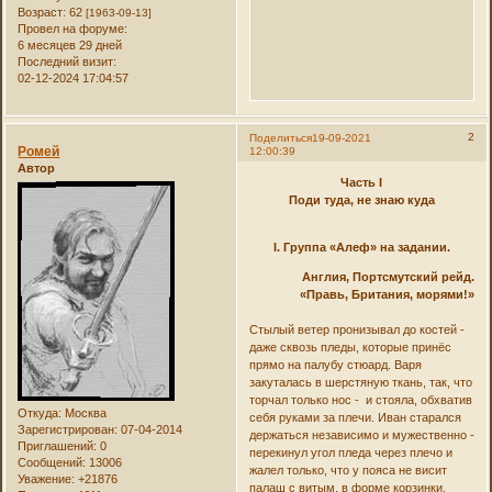
Возраст:
62
[1963-09-13]
Провел на форуме:
6 месяцев 29 дней
Последний визит:
02-12-2024 17:04:57
2
Поделиться
19-09-2021
Ромей
12:00:39
Автор
Часть I
Поди туда, не знаю куда
I. Группа «Алеф» на задании.
Англия, Портсмутский рейд.
«Правь, Британия, морями!»
Стылый ветер пронизывал до костей -
даже сквозь пледы, которые принёс
прямо на палубу стюард. Варя
закуталась в шерстяную ткань, так, что
торчал только нос - и стояла, обхватив
Откуда:
Москва
себя руками за плечи. Иван старался
Зарегистрирован
: 07-04-2014
держаться независимо и мужественно -
Приглашений:
0
перекинул угол пледа через плечо и
Сообщений:
13006
жалел только, что у пояса не висит
Уважение:
+21876
палаш с витым, в форме корзинки,