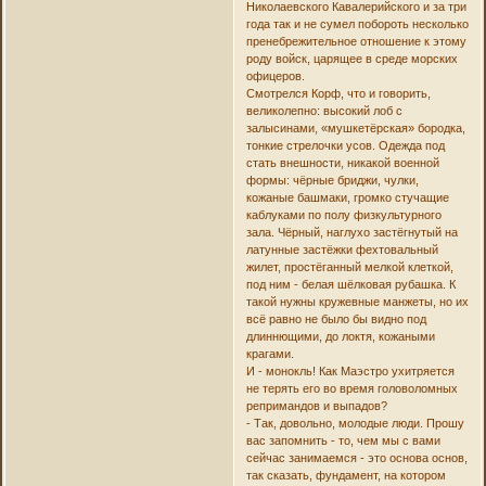
Николаевского Кавалерийского и за три
года так и не сумел побороть несколько
пренебрежительное отношение к этому
роду войск, царящее в среде морских
офицеров.
Смотрелся Корф, что и говорить,
великолепно: высокий лоб с
залысинами, «мушкетёрская» бородка,
тонкие стрелочки усов. Одежда под
стать внешности, никакой военной
формы: чёрные бриджи, чулки,
кожаные башмаки, громко стучащие
каблуками по полу физкультурного
зала. Чёрный, наглухо застёгнутый на
латунные застёжки фехтовальный
жилет, простёганный мелкой клеткой,
под ним - белая шёлковая рубашка. К
такой нужны кружевные манжеты, но их
всё равно не было бы видно под
длиннющими, до локтя, кожаными
крагами.
И - монокль! Как Маэстро ухитряется
не терять его во время головоломных
репримандов и выпадов?
- Так, довольно, молодые люди. Прошу
вас запомнить - то, чем мы с вами
сейчас занимаемся - это основа основ,
так сказать, фундамент, на котором