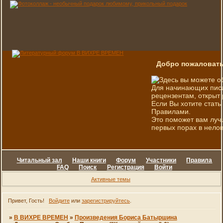
Добро пожаловать
Здесь вы можете о
Для начинающих писа
рецензентам, открыт 
Если Вы хотите стать
Правилами.
Это поможет вам луч
первых порах в нелов
Читальный зал
Наши книги
Форум
Участники
Правила
FAQ
Поиск
Регистрация
Войти
Активные темы
Привет, Гость!
Войдите
или
зарегистрируйтесь
.
»
В ВИХРЕ ВРЕМЕН
»
Произведения Бориса Батыршина