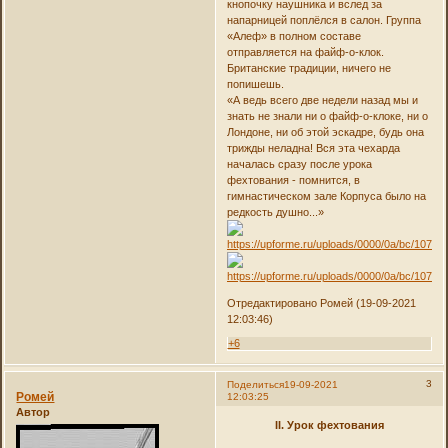
кнопочку наушника и вслед за
напарницей поплёлся в салон. Группа
«Алеф» в полном составе
отправляется на файф-о-клок.
Британские традиции, ничего не
попишешь.
«А ведь всего две недели назад мы и
знать не знали ни о файф-о-клоке, ни о
Лондоне, ни об этой эскадре, будь она
трижды неладна! Вся эта чехарда
началась сразу после урока
фехтования - помнится, в
гимнастическом зале Корпуса было на
редкость душно...»
Отредактировано Ромей (19-09-2021
12:03:46)
+6
3
Поделиться
19-09-2021
Ромей
12:03:25
Автор
II. Урок фехтования