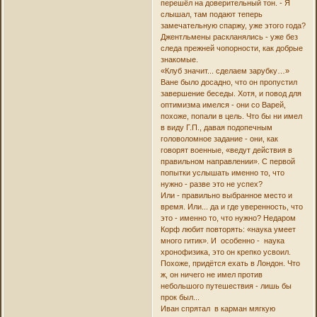
перешёл на доверительный тон. - Я
слышал, там подают теперь
замечательную спаржу, уже этого года?
Джентльмены раскланялись - уже без
следа прежней чопорности, как добрые
знакомые.
«Клуб значит... сделаем зарубку…»
Ване было досадно, что он пропустил
завершение беседы. Хотя, и повод для
оптимизма имелся - они со Варей,
похоже, попали в цель. Что бы ни имел
в виду Г.П., давая подопечным
головоломное задание - они, как
говорят военные, «ведут действия в
правильном направлении». С первой
попытки услышать именно то, что
нужно - разве это не успех?
Или - правильно выбранное место и
время. Или... да и где уверенность, что
это - именно то, что нужно? Недаром
Корф любит повторять: «наука умеет
много гитик». И особенно - наука
хронофизика, это он крепко усвоил.
Похоже, придётся ехать в Лондон. Что
ж, он ничего не имел против
небольшого путешествия - лишь бы
прок был...
Иван спрятал в карман мягкую