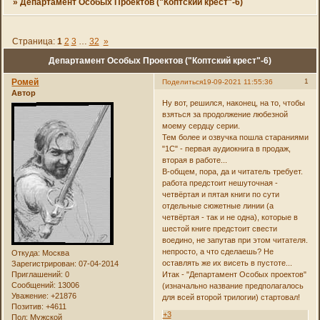
»
Департамент Особых Проектов ("Коптский крест"-6)
Страница:
1
2
3
…
32
»
Департамент Особых Проектов ("Коптский крест"-6)
Ромей
1
Поделиться
19-09-2021 11:55:36
Автор
Ну вот, решился, наконец, на то, чтобы
взяться за продолжение любезной
моему сердцу серии.
Тем более и озвучка пошла стараниями
"1С" - первая аудиокнига в продаж,
вторая в работе...
В-общем, пора, да и читатель требует.
работа предстоит нешуточная -
четвёртая и пятая книги по сути
отдельные сюжетные линии (а
четвёртая - так и не одна), которые в
шестой книге предстоит свести
воедино, не запутав при этом читателя.
непросто, а что сделаешь? Не
Откуда:
Москва
оставлять же их висеть в пустоте...
Зарегистрирован
: 07-04-2014
Приглашений:
0
Итак - "Департамент Особых проектов"
Сообщений:
13006
(изначально название предполагалось
Уважение:
+21876
для всей второй трилогии) стартовал!
Позитив:
+4611
+3
Пол:
Мужской