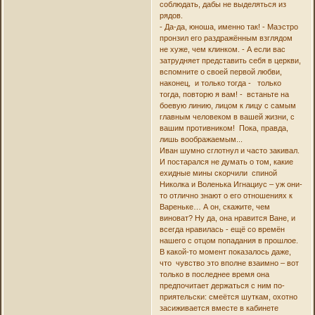
соблюдать, дабы не выделяться из
рядов.
- Да-да, юноша, именно так! - Маэстро
пронзил его раздражённым взглядом
не хуже, чем клинком. - А если вас
затрудняет представить себя в церкви,
вспомните о своей первой любви,
наконец, и только тогда - только
тогда, повторю я вам! - встаньте на
боевую линию, лицом к лицу с самым
главным человеком в вашей жизни, с
вашим противником! Пока, правда,
лишь воображаемым...
Иван шумно сглотнул и часто закивал.
И постарался не думать о том, какие
ехидные мины скорчили спиной
Николка и Воленька Игнациус – уж они-
то отлично знают о его отношениях к
Вареньке… А он, скажите, чем
виноват? Ну да, она нравится Ване, и
всегда нравилась - ещё со времён
нашего с отцом попадания в прошлое.
В какой-то момент показалось даже,
что чувство это вполне взаимно – вот
только в последнее время она
предпочитает держаться с ним по-
приятельски: смеётся шуткам, охотно
засиживается вместе в кабинете