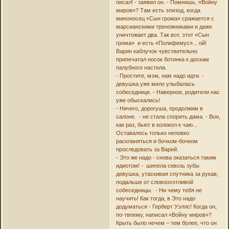
писал! - заявил он. - Помнишь, «Войну
миров»? Там есть эпизод, когда
миноносец «Сын грома» сражается с
марсианскими треножниками и даже
уничтожает два. Так вот, этот «Сын
грома» и есть «Полифемус»... ой!
Варин каблучок чувствительно
припечатал носок ботинка к доскам
палубного настила.
- Простите, мэм, нам надо идти. -
девушка уже мило улыбалась
собеседнице. - Наверное, родители нас
уже обыскались!
- Ничего, дорогуша, продолжим в
салоне. - не стала спорить дама. - Вон,
как раз, бьют в колокол к чаю...
Оставалось только неловко
раскланяться и бочком-бочком
проследовать за Варей.
- Это же надо - снова оказаться таким
идиотом! - шипела сквозь зубы
девушка, утаскивая спутника за рукав,
подальше от словоохотливой
собеседницы. - Ни чему тебя не
научить! Как тогда, в Это надо
додуматься - Герберт Уэллс! Когда он,
по-твоему, написал «Войну миров»?
Крыть было нечем – тем более, что он