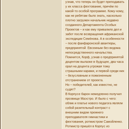
узнав, что теперь он будет преподавать
у их класса фехтование, причём по
какой-то особой программе. Кому-кому,
как не ребятам было знать, насколько
плотно загружен начальник недавно
созданного Департамента Особых
Проектов – и как ему привалило дел и
забот после возвращения африканской
экспедиции Семёнова. А в особенности
– после фанфаронской авантюры,
предпринятой Евсеиным без ведома
непосредственного начальства.
Помнится, Корф, узнав о предпринятой
доцентом вылазке в будущее, два часа
орал на доцента угрожая тому
страшными карами, и первой среди них
– безусловным и пожизненным
отстранением от проекта.
Но – победителей, как известно, не
судят?
В Корпусе барон немедленно получил
прозвище Маэстро. И было с чего:
облик и платье нового педагога являли
собой разительный контраст с
внешним видом прежнего
преподавателя гимнастики и
фехтования, ротмистром Самойленко.
Ротмистр пришёл в Корпус из