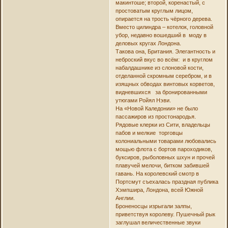
макинтоше; второй, коренастый, с
простоватым круглым лицом,
опирается на трость чёрного дерева.
Вместо цилиндра – котелок, головной
убор, недавно вошедший в моду в
деловых кругах Лондона.
Такова она, Британия. Элегантность и
неброский вкус во всём: и в круглом
набалдашнике из слоновой кости,
отделанной скромным серебром, и в
изящных обводах винтовых корветов,
видневшихся за бронированными
утюгами Ройял Нэви.
На «Новой Каледонии» не было
пассажиров из простонародья.
Рядовые клерки из Сити, владельцы
пабов и мелкие торговцы
колониальными товарами любовались
мощью флота с бортов пароходиков,
буксиров, рыболовных шхун и прочей
плавучей мелочи, битком забившей
гавань. На королевский смотр в
Портсмут съехалась праздная публика
Хэмпшира, Лондона, всей Южной
Англии.
Броненосцы изрыгали залпы,
приветствуя королеву. Пушечный рык
заглушал величественные звуки