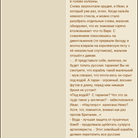
в голове колонны.
Снова загрохотали орудия, и Иван, в
который уже раз, оглох. Когда пальба
немного стихла, и можно стало
разобрать отдельные слова, мальчик
обнаружил, что их знакомая горячо
втолковывает что-то Варе. С
сожалением покосившись на
джентльменов (те прервали беседу и
молча взирали на королевскую яхту с
её неказистым спутником), мальчик
отошёл к дамам.
-... И представьте себе, милочка, он
будет топить русских тараном! Вы не
смотрите, что корабль такой маленький
- муж говорил, что почти весь он скрыт
под водой. А таран - огромный, восьми
футов в длину, перед ним никакая
броня не устоит!
«Под водой? С тараном? Что это за
чудо такое у англичан? - забеспокоился
Иван. - «Наутилус» капитана Немо?
Хотя, тот, помнится, воевал как раз
против Британии...»
- Вода - лучшая защита от пушечных
бомб! - продолжала щебетать супруга
артиллериста. - Этот новейший корабль
должен перетопить все русские