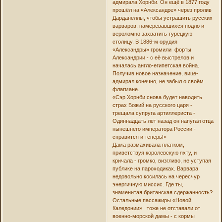
адмирала Хорнби. Он ещё в 1877 году
прошёл на «Александре» через пролив
Дарданеллы, чтобы устрашить русских
варваров, намеревавшихся подло и
вероломно захватить турецкую
столицу. В 1886-м орудия
«Александры» громили форты
Александрии - с её выстрелов и
началась англо-египетская война.
Получив новое назначение, вице-
адмирал конечно, не забыл о своём
флагмане.
«Сэр Хорнби снова будет наводить
страх Божий на русского царя -
трещала супруга артиллериста -
Одиннадцать лет назад он напугал отца
нынешнего императора России -
справится и теперь!»
Дама размахивала платком,
приветствуя королевскую яхту, и
кричала - громко, визгливо, не уступая
публике на пароходиках. Варвара
недовольно косилась на чересчур
энергичную миссис. Где ты,
знаменитая британская сдержанность?
Остальные пассажиры «Новой
Каледонии» тоже не отставали от
военно-морской дамы - с кормы