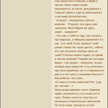
сам приохотил и Николку и Варю и
прочих своих сверстников
(разумеется, из числа допущенных к
Главной тайне) к ещё не написанной в
этом мире беллетристике.
- А когда? - неуверенно спросил
мальчик. - Я думал, она здесь уже
написана. Жюля Верна же здесь
знают... наверное?
- Это там, в 1904-м году, уже читали и
про марсиан, и «Машину времени»! А у
нас этот твой Уэллс напишет свой
роман только лет через десять, сейчас
его, как писателя, вообще никто не
знает! Сколько можно ходить по одним
и тем же граблям? Говорил же господин
барон - «не уверен - промолчи, лучше
вообще язык прикуси!» А ты начитался
про свои кораблики, вот и стараешься к
месту и не к месту знаниями блеснуть!
Как ребёнок, чесслово...
«А сама-то очень взрослая! Нет, туда
же, поучает....»
Иван раздосадовано сопел. Варвара
права, разумеется, а он снова сел в
лужу. Теперь точно не спастись от
насмешек и язвительных замечаний.
По яхте снова пронёсся густой