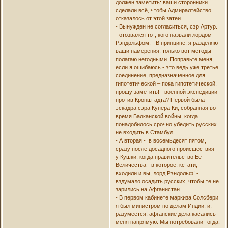
должен заметить: ваши сторонники
сделали всё, чтобы Адмиралтейство
отказалось от этой затеи.
- Вынужден не согласиться, сэр Артур.
- отозвался тот, кого назвали лордом
Рэндольфом. - В принципе, я разделяю
ваши намерения, только вот методы
полагаю негодными. Поправьте меня,
если я ошибаюсь - это ведь уже третье
соединение, предназначенное для
гипотетической – пока гипотетической,
прошу заметить! - военной экспедиции
против Кронштадта? Первой была
эскадра сэра Купера Ки, собранная во
время Балканской войны, когда
понадобилось срочно убедить русских
не входить в Стамбул...
- А вторая - в восемьдесят пятом,
сразу после досадного происшествия
у Кушки, когда правительство Её
Величества - в которое, кстати,
входили и вы, лорд Рэндольф! -
вздумало осадить русских, чтобы те не
зарились на Афганистан.
- В первом кабинете маркиза Солсбери
я был министром по делам Индии, и,
разумеется, афганские дела касались
меня напрямую. Мы потребовали тогда,