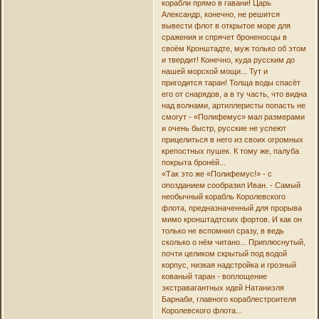
корабли прямо в гавани! Царь
Александр, конечно, не решится
вывести флот в открытое море для
сражения и спрячет броненосцы в
своём Кронштадте, муж только об этом
и твердит! Конечно, куда русским до
нашей морской мощи... Тут и
пригодится таран! Толща воды спасёт
его от снарядов, а в ту часть, что видна
над волнами, артиллеристы попасть не
смогут - «Полифемус» мал размерами
и очень быстр, русские не успеют
прицелиться в него из своих огромных
крепостных пушек. К тому же, палуба
покрыта бронёй...
«Так это же «Полифемус!» - с
опозданием сообразил Иван. - Самый
необычный корабль Королевского
флота, предназначенный для прорыва
мимо кронштадтских фортов. И как он
только не вспомнил сразу, в ведь
сколько о нём читано... Приплюснутый,
почти целиком скрытый под водой
корпус, низкая надстройка и грозный
кованый таран - воплощение
экстравагантных идей Натаниэля
Барнаби, главного кораблестроителя
Королевского флота...