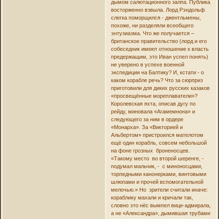
дымом салютационного залпа. Публика
восторженно взвыла. Лорд Рэндольф
слегка поморщился - джентльмены,
похоже, ни разделяли всеобщего
энтузиазма. Что же получается –
британское правительство (лорд и его
собеседник имеют отношение к власть
предержащим, это Иван успел понять)
не уверено в успехе военной
экспедиции на Балтику? И, кстати - о
каком корабле речь? Что за сюрприз
приготовили для диких русских казаков
«просвещённые мореплаватели»?
Королевская яхта, описав дугу по
рейду, миновала «Агамемнона» и
следующего за ним в ордере
«Монарха». За «Викторией и
Альбертом» пристроился мателотом
ещё один корабль, совсем небольшой
на фоне грозных броненосцев.
«Такому место во второй шеренге, -
подумал мальчик, - с миноносцами,
торпедными канонерками, винтовыми
шлюпами и прочей вспомогательной
мелочью.» Но зрители считали иначе:
кораблику махали и кричали так,
словно это нёс вымпел вице-адмирала,
а не «Александра», дымившая трубами