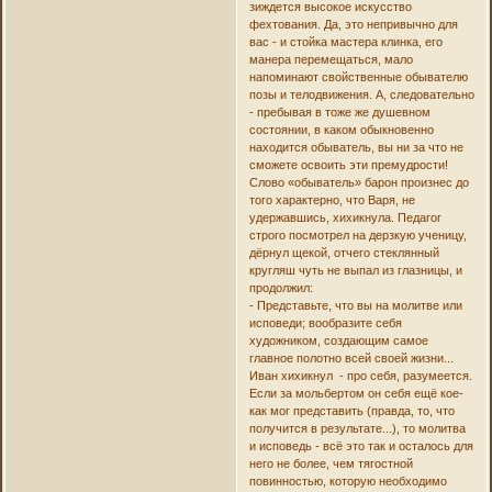
зиждется высокое искусство
фехтования. Да, это непривычно для
вас - и стойка мастера клинка, его
манера перемещаться, мало
напоминают свойственные обывателю
позы и телодвижения. А, следовательно
- пребывая в тоже же душевном
состоянии, в каком обыкновенно
находится обыватель, вы ни за что не
сможете освоить эти премудрости!
Слово «обыватель» барон произнес до
того характерно, что Варя, не
удержавшись, хихикнула. Педагог
строго посмотрел на дерзкую ученицу,
дёрнул щекой, отчего стеклянный
кругляш чуть не выпал из глазницы, и
продолжил:
- Представьте, что вы на молитве или
исповеди; вообразите себя
художником, создающим самое
главное полотно всей своей жизни...
Иван хихикнул - про себя, разумеется.
Если за мольбертом он себя ещё кое-
как мог представить (правда, то, что
получится в результате...), то молитва
и исповедь - всё это так и осталось для
него не более, чем тягостной
повинностью, которую необходимо