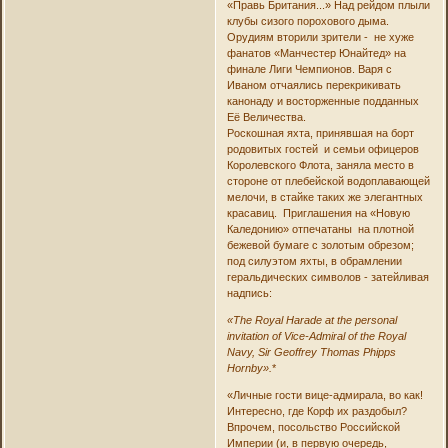
«Правь Британия...» Над рейдом плыли
клубы сизого порохового дыма.
Орудиям вторили зрители - не хуже
фанатов «Манчестер Юнайтед» на
финале Лиги Чемпионов. Варя с
Иваном отчаялись перекрикивать
канонаду и восторженные подданных
Её Величества.
Роскошная яхта, принявшая на борт
родовитых гостей и семьи офицеров
Королевского Флота, заняла место в
стороне от плебейской водоплавающей
мелочи, в стайке таких же элегантных
красавиц. Приглашения на «Новую
Каледонию» отпечатаны на плотной
бежевой бумаге с золотым обрезом;
под силуэтом яхты, в обрамлении
геральдических символов - затейливая
надпись:
«The Royal Harade at the personal
invitation of Vice-Admiral of the Royal
Navy, Sir Geoffrey Thomas Phipps
Hornby».
*
«Личные гости вице-адмирала, во как!
Интересно, где Корф их раздобыл?
Впрочем, посольство Российской
Империи (и, в первую очередь,