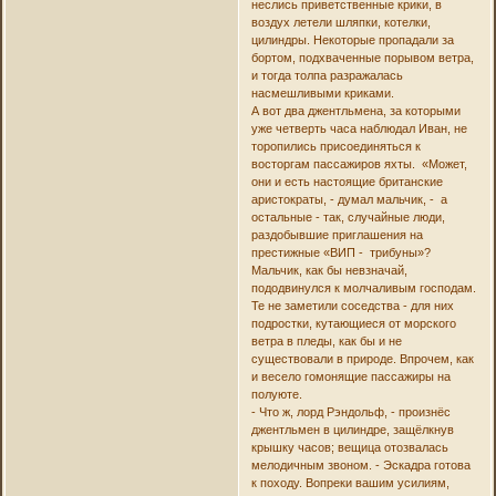
неслись приветственные крики, в
воздух летели шляпки, котелки,
цилиндры. Некоторые пропадали за
бортом, подхваченные порывом ветра,
и тогда толпа разражалась
насмешливыми криками.
А вот два джентльмена, за которыми
уже четверть часа наблюдал Иван, не
торопились присоединяться к
восторгам пассажиров яхты. «Может,
они и есть настоящие британские
аристократы, - думал мальчик, - а
остальные - так, случайные люди,
раздобывшие приглашения на
престижные «ВИП - трибуны»?
Мальчик, как бы невзначай,
пододвинулся к молчаливым господам.
Те не заметили соседства - для них
подростки, кутающиеся от морского
ветра в пледы, как бы и не
существовали в природе. Впрочем, как
и весело гомонящие пассажиры на
полуюте.
- Что ж, лорд Рэндольф, - произнёс
джентльмен в цилиндре, защёлкнув
крышку часов; вещица отозвалась
мелодичным звоном. - Эскадра готова
к походу. Вопреки вашим усилиям,