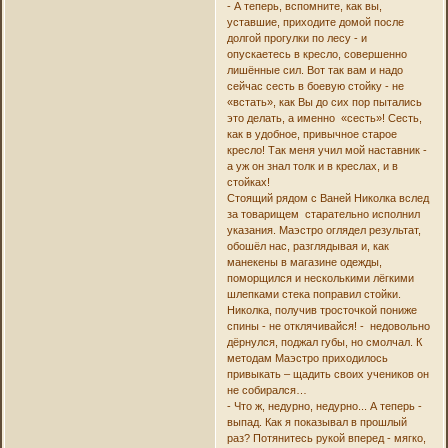
- А теперь, вспомните, как вы,
уставшие, приходите домой после
долгой прогулки по лесу - и
опускаетесь в кресло, совершенно
лишённые сил. Вот так вам и надо
сейчас сесть в боевую стойку - не
«встать», как Вы до сих пор пытались
это делать, а именно «сесть»! Сесть,
как в удобное, привычное старое
кресло! Так меня учил мой наставник -
а уж он знал толк и в креслах, и в
стойках!
Стоящий рядом с Ваней Николка вслед
за товарищем старательно исполнил
указания. Маэстро оглядел результат,
обошёл нас, разглядывая и, как
манекены в магазине одежды,
поморщился и несколькими лёгкими
шлепками стека поправил стойки.
Николка, получив тросточкой пониже
спины - не отклячивайся! - недовольно
дёрнулся, поджал губы, но смолчал. К
методам Маэстро приходилось
привыкать – щадить своих учеников он
не собирался…
- Что ж, недурно, недурно... А теперь -
выпад. Как я показывал в прошлый
раз? Потянитесь рукой вперед - мягко,