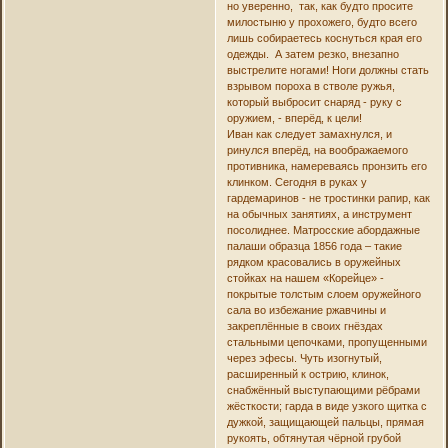
но уверенно, так, как будто просите
милостыню у прохожего, будто всего
лишь собираетесь коснуться края его
одежды. А затем резко, внезапно
выстрелите ногами! Ноги должны стать
взрывом пороха в стволе ружья,
который выбросит снаряд - руку с
оружием, - вперёд, к цели!
Иван как следует замахнулся, и
ринулся вперёд, на воображаемого
противника, намереваясь пронзить его
клинком. Сегодня в руках у
гардемаринов - не тростинки рапир, как
на обычных занятиях, а инструмент
посолиднее. Матросские абордажные
палаши образца 1856 года – такие
рядком красовались в оружейных
стойках на нашем «Корейце» -
покрытые толстым слоем оружейного
сала во избежание ржавчины и
закреплённые в своих гнёздах
стальными цепочками, пропущенными
через эфесы. Чуть изогнутый,
расширенный к острию, клинок,
снабжённый выступающими рёбрами
жёсткости; гарда в виде узкого щитка с
дужкой, защищающей пальцы, прямая
рукоять, обтянутая чёрной грубой