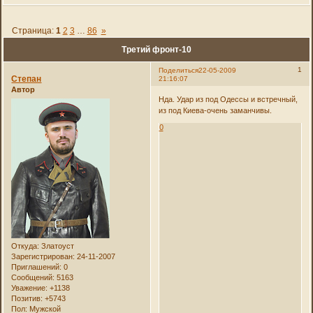
Страница:
1
2
3
…
86
»
Третий фронт-10
1
Поделиться
22-05-2009
Степан
21:16:07
Автор
Нда. Удар из под Одессы и встречный,
из под Киева-очень заманчивы.
0
Откуда:
Златоуст
Зарегистрирован
: 24-11-2007
Приглашений:
0
Сообщений:
5163
Уважение:
+1138
Позитив:
+5743
Пол:
Мужской