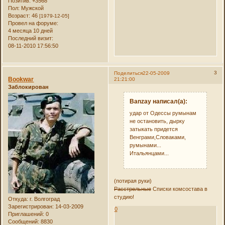
Позитив:
+3568
Пол:
Мужской
Возраст:
46
[1979-12-05]
Провел на форуме:
4 месяца 10 дней
Последний визит:
08-11-2010 17:56:50
3
Поделиться
22-05-2009
Bookwar
21:21:00
Заблокирован
Banzay написал(а):
удар от Одессы румынам
не остановить, дырку
затыкать придется
Венграми,Словаками,
румынами...
Итальянцами...
(потирая руки)
Расстрельные
Списки комсостава в
студию!
Откуда:
г. Волгоград
Зарегистрирован
: 14-03-2009
0
Приглашений:
0
Сообщений:
8830