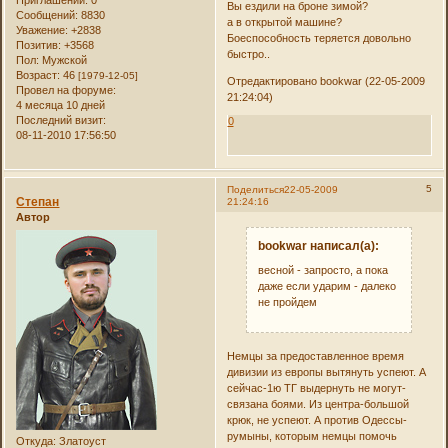
Приглашений:
0
Вы ездили на броне зимой?
Сообщений:
8830
а в открытой машине?
Уважение:
+2838
Боеспособность теряется довольно
Позитив:
+3568
быстро..
Пол:
Мужской
Возраст:
46
[1979-12-05]
Отредактировано bookwar (22-05-2009
Провел на форуме:
21:24:04)
4 месяца 10 дней
Последний визит:
0
08-11-2010 17:56:50
5
Поделиться
22-05-2009
Степан
21:24:16
Автор
bookwar написал(а):
весной - запросто, а пока
даже если ударим - далеко
не пройдем
Немцы за предоставленное время
дивизии из европы вытянуть успеют. А
сейчас-1ю ТГ выдернуть не могут-
связана боями. Из центра-большой
крюк, не успеют. А против Одессы-
румыны, которым немцы помочь
Откуда:
Златоуст