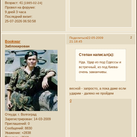
Возраст:
41
[1985-02-24]
Провел на форуме:
9 дней 3 часа
Последний визит:
25-07-2026 06:50:58
2
Поделиться
22-05-2009
Bookwar
21:18:45
Заблокирован
Степан написал(а):
Нда. Удар из под Одессы и
встречный, из под Киева-
очень заманчивы.
весной - запросто, а пока даже если
ударим - далеко не пройдем
0
Откуда:
г. Волгоград
Зарегистрирован
: 14-03-2009
Приглашений:
0
Сообщений:
8830
Уважение:
+2838