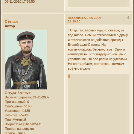
08-11-2010 17:56:50
9
Поделиться
22-05-2009
Степан
21:30:36
Автор
ТОгда так: первый удар-с севера, из
под Киева. Немцы втягиваются в драку
и отвлекаются на действия бригады.
Второй удар-Одесса. На
коммуникациях бесчинствует Саня и
кавалеристы, что затруднит немцам с
управление. Но всё равно не удержим.
Но поотшибаем, повторюсь, немцам
всё что можно
0
Откуда:
Златоуст
Зарегистрирован
: 24-11-2007
Приглашений:
0
Сообщений:
5163
Уважение:
+1138
Позитив:
+5743
Пол:
Мужской
Возраст:
41
[1985-02-24]
Провел на форуме:
9 дней 3 часа