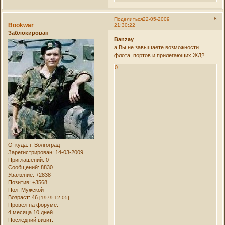
8
Поделиться
22-05-2009
Bookwar
21:30:22
Заблокирован
Banzay
а Вы не завышаете возможности
флота, портов и прилегающих ЖД?
0
Откуда:
г. Волгоград
Зарегистрирован
: 14-03-2009
Приглашений:
0
Сообщений:
8830
Уважение:
+2838
Позитив:
+3568
Пол:
Мужской
Возраст:
46
[1979-12-05]
Провел на форуме:
4 месяца 10 дней
Последний визит: