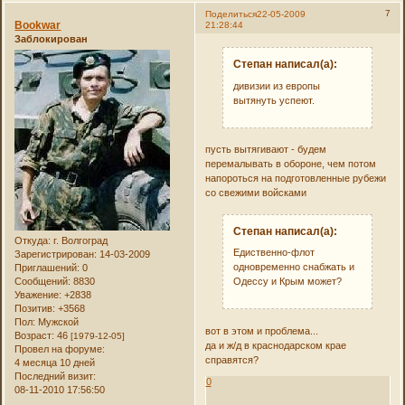
7
Поделиться
22-05-2009
Bookwar
21:28:44
Заблокирован
Степан написал(а):
дивизии из европы
вытянуть успеют.
пусть вытягивают - будем
перемалывать в обороне, чем потом
напороться на подготовленные рубежи
со свежими войсками
Степан написал(а):
Откуда:
г. Волгоград
Едиственно-флот
Зарегистрирован
: 14-03-2009
одновременно снабжать и
Приглашений:
0
Сообщений:
8830
Одессу и Крым может?
Уважение:
+2838
Позитив:
+3568
Пол:
Мужской
вот в этом и проблема...
Возраст:
46
[1979-12-05]
да и ж/д в краснодарском крае
Провел на форуме:
справятся?
4 месяца 10 дней
Последний визит:
0
08-11-2010 17:56:50