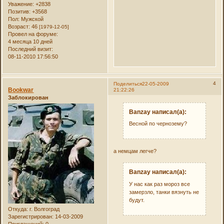
Уважение:
+2838
Позитив:
+3568
Пол:
Мужской
Возраст:
46
[1979-12-05]
Провел на форуме:
4 месяца 10 дней
Последний визит:
08-11-2010 17:56:50
4
Поделиться
22-05-2009
Bookwar
21:22:26
Заблокирован
Banzay написал(а):
Весной по чернозему?
а немцам легче?
Banzay написал(а):
У нас как раз мороз все
замерзло, танки вязнуть не
будут.
Откуда:
г. Волгоград
Зарегистрирован
: 14-03-2009