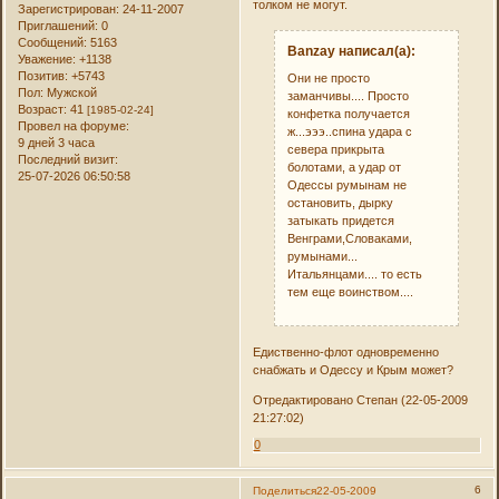
толком не могут.
Зарегистрирован
: 24-11-2007
Приглашений:
0
Сообщений:
5163
Banzay написал(а):
Уважение:
+1138
Позитив:
+5743
Они не просто
Пол:
Мужской
заманчивы.... Просто
Возраст:
41
[1985-02-24]
конфетка получается
Провел на форуме:
ж...эээ..спина удара с
9 дней 3 часа
севера прикрыта
Последний визит:
болотами, а удар от
25-07-2026 06:50:58
Одессы румынам не
остановить, дырку
затыкать придется
Венграми,Словаками,
румынами...
Итальянцами.... то есть
тем еще воинством....
Едиственно-флот одновременно
снабжать и Одессу и Крым может?
Отредактировано Степан (22-05-2009
21:27:02)
0
6
Поделиться
22-05-2009