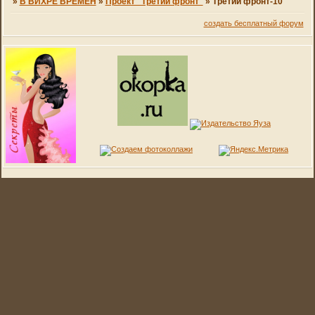
»
В ВИХРЕ ВРЕМЕН
»
Проект "Третий фронт"
»
Третий фронт-10
создать бесплатный форум