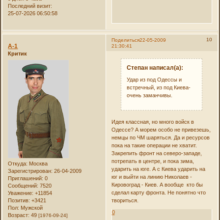
Последний визит:
25-07-2026 06:50:58
10
Поделиться
22-05-2009
А-1
21:30:41
Критик
Степан написал(а):
Удар из под Одессы и
встречный, из под Киева-
очень заманчивы.
Идея классная, но много войск в
Одессе? А морем особо не привезешь,
немцы по ЧМ шаряться. Да и ресурсов
пока на такие операции не хватит.
Закрепить фронт на северо-западе,
потрепать в центре, и пока зима,
Откуда:
Москва
ударить на юге. А с Киева ударить на
Зарегистрирован
: 26-04-2009
юг и выйти на линию Николаев -
Приглашений:
0
Кировоград - Киев. А вообще кто бы
Сообщений:
7520
сделал карту фронта. Не понятно что
Уважение:
+11854
Позитив:
+3421
твориться.
Пол:
Мужской
0
Возраст:
49
[1976-09-24]