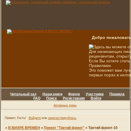
Добро пожаловать
Здесь вы можете о
Для начинающих писа
рецензентам, открыт 
Если Вы хотите стать
Правилами.
Это поможет вам луч
первых порах в нелов
Читальный зал
Наши книги
Форум
Участники
Правила
FAQ
Поиск
Регистрация
Войти
Активные темы
Привет, Гость!
Войдите
или
зарегистрируйтесь
.
»
В ВИХРЕ ВРЕМЕН
»
Проект "Третий фронт"
»
Третий фронт-10