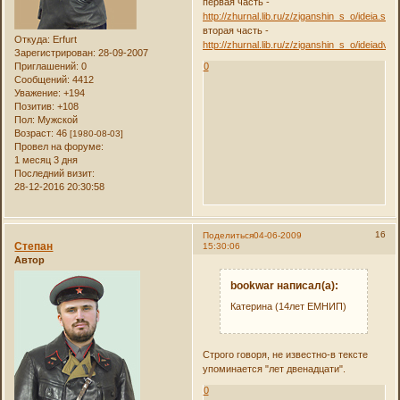
первая часть -
http://zhurnal.lib.ru/z/ziganshin_s_o/ideia.shtm
вторая часть -
Откуда:
Erfurt
http://zhurnal.lib.ru/z/ziganshin_s_o/ideiadva.
Зарегистрирован
: 28-09-2007
Приглашений:
0
0
Сообщений:
4412
Уважение:
+194
Позитив:
+108
Пол:
Мужской
Возраст:
46
[1980-08-03]
Провел на форуме:
1 месяц 3 дня
Последний визит:
28-12-2016 20:30:58
16
Поделиться
04-06-2009
Степан
15:30:06
Автор
bookwar написал(а):
Катерина (14лет ЕМНИП)
Строго говоря, не известно-в тексте
упоминается "лет двенадцати".
0