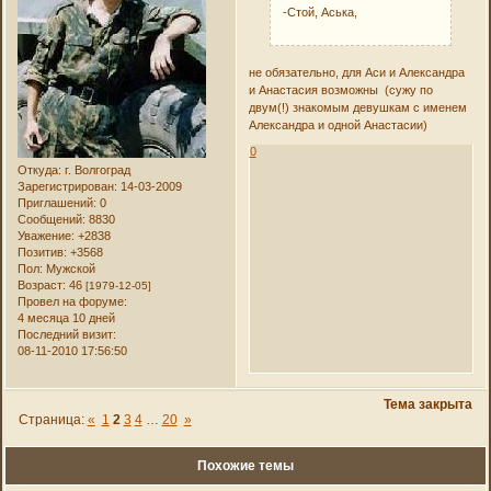
-Стой, Аська,
не обязательно, для Аси и Александра
и Анастасия возможны (сужу по
двум(!) знакомым девушкам с именем
Александра и одной Анастасии)
0
Откуда:
г. Волгоград
Зарегистрирован
: 14-03-2009
Приглашений:
0
Сообщений:
8830
Уважение:
+2838
Позитив:
+3568
Пол:
Мужской
Возраст:
46
[1979-12-05]
Провел на форуме:
4 месяца 10 дней
Последний визит:
08-11-2010 17:56:50
Тема закрыта
Страница:
«
1
2
3
4
…
20
»
Похожие темы