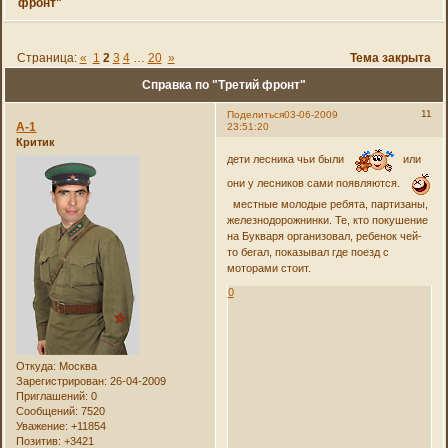
фронт"
Страница:
«
1
2
3
4
…
20
»
Тема закрыта
Справка по "Третий фронт"
11
Поделиться
03-06-2009
А-1
23:51:20
Критик
дети лесника чьи были
или
они у лесников сами появляются.
местные молодые ребята, партизаны,
железнодорожнинки. Те, кто покушение
на Букваря организовал, ребенок чей-
то бегал, показывал где поезд с
моторами стоит.
0
Откуда:
Москва
Зарегистрирован
: 26-04-2009
Приглашений:
0
Сообщений:
7520
Уважение:
+11854
Позитив:
+3421