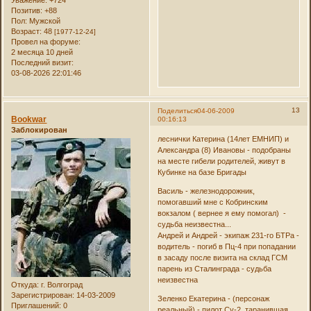
Позитив:
+88
Пол:
Мужской
Возраст:
48
[1977-12-24]
Провел на форуме:
2 месяца 10 дней
Последний визит:
03-08-2026 22:01:46
13
Поделиться
04-06-2009
Bookwar
00:16:13
Заблокирован
леснички Катерина (14лет ЕМНИП) и
Александра (8) Ивановы - подобраны
на месте гибели родителей, живут в
Кубинке на базе Бригады
Василь - железнодорожник,
помогавший мне с Кобринским
вокзалом ( вернее я ему помогал) -
судьба неизвестна...
Андрей и Андрей - экипаж 231-го БТРа -
водитель - погиб в Пц-4 при попадании
в засаду после визита на склад ГСМ
парень из Сталинграда - судьба
неизвестна
Откуда:
г. Волгоград
Зарегистрирован
: 14-03-2009
Зеленко Екатерина - (персонаж
Приглашений:
0
реальный) - пилот Су-2, таранившая