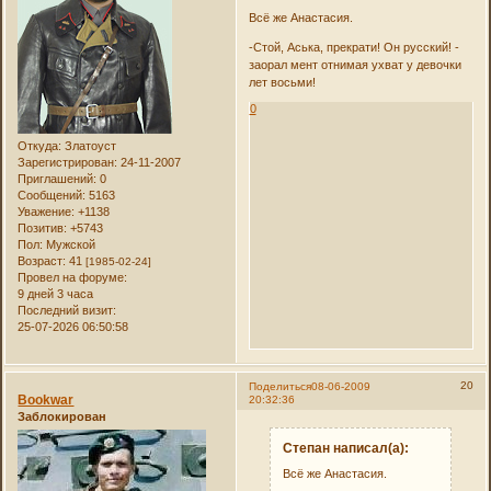
Всё же Анастасия.
-Стой, Аська, прекрати! Он русский! -
заорал мент отнимая ухват у девочки
лет восьми!
0
Откуда:
Златоуст
Зарегистрирован
: 24-11-2007
Приглашений:
0
Сообщений:
5163
Уважение:
+1138
Позитив:
+5743
Пол:
Мужской
Возраст:
41
[1985-02-24]
Провел на форуме:
9 дней 3 часа
Последний визит:
25-07-2026 06:50:58
20
Поделиться
08-06-2009
Bookwar
20:32:36
Заблокирован
Степан написал(а):
Всё же Анастасия.