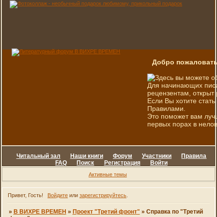
Добро пожаловать
Здесь вы можете о
Для начинающих писа
рецензентам, открыт 
Если Вы хотите стать
Правилами.
Это поможет вам луч
первых порах в нелов
Читальный зал
Наши книги
Форум
Участники
Правила
FAQ
Поиск
Регистрация
Войти
Активные темы
Привет, Гость!
Войдите
или
зарегистрируйтесь
.
»
В ВИХРЕ ВРЕМЕН
»
Проект "Третий фронт"
»
Справка по "Третий