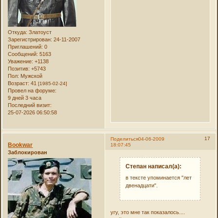
Откуда:
Златоуст
Зарегистрирован
: 24-11-2007
Приглашений:
0
Сообщений:
5163
Уважение:
+1138
Позитив:
+5743
Пол:
Мужской
Возраст:
41
[1985-02-24]
Провел на форуме:
9 дней 3 часа
Последний визит:
25-07-2026 06:50:58
17
Поделиться
04-06-2009
Bookwar
18:07:45
Заблокирован
Степан написал(а):
в тексте упоминается "лет
двенадцати".
угу, это мне так показалось....