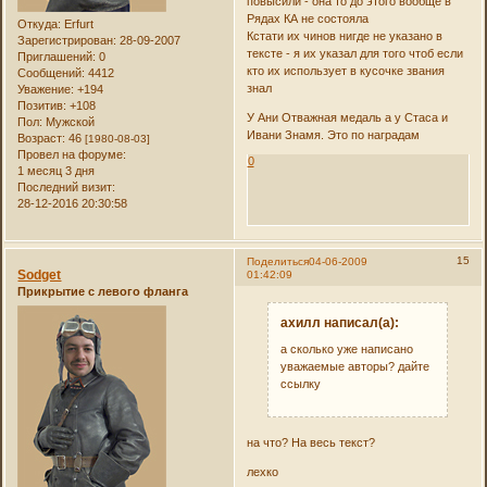
повысили - она то до этого вообще в
Рядах КА не состояла
Откуда:
Erfurt
Кстати их чинов нигде не указано в
Зарегистрирован
: 28-09-2007
тексте - я их указал для того чтоб если
Приглашений:
0
кто их использует в кусочке звания
Сообщений:
4412
знал
Уважение:
+194
Позитив:
+108
У Ани Отважная медаль а у Стаса и
Пол:
Мужской
Ивани Знамя. Это по наградам
Возраст:
46
[1980-08-03]
Провел на форуме:
0
1 месяц 3 дня
Последний визит:
28-12-2016 20:30:58
15
Поделиться
04-06-2009
Sodget
01:42:09
Прикрытие с левого фланга
ахилл написал(а):
а сколько уже написано
уважаемые авторы? дайте
ссылку
на что? На весь текст?
лехко