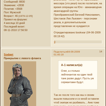
Сообщений:
8830
мессера (это реал) после госпиталя, на
Уважение:
+2838
время операции на Юге - авианаводчик
Позитив:
+3568
авангардной группы
Пол:
Мужской
Преображенский Евгений Николаевич,
Возраст:
46
[1979-12-05]
Шестаков Лев Львович - персонажи
Провел на форуме:
реала, в дополнитьельном
4 месяца 10 дней
представлении не нуждаются
Последний визит:
08-11-2010 17:56:50
Отредактировано bookwar (04-06-2009
00:19:42)
0
14
Поделиться
04-06-2009
Sodget
01:40:18
Прикрытие с левого фланга
А-1 написал(а):
Олег, а столько
лейтенантов на один твой
танк разве дадут. Пусть уж
сержантами будут.
Так их после того как мы к своим
вышли повысили и со мной оставили
чтоб экипаж не разбивать... Аню тоже