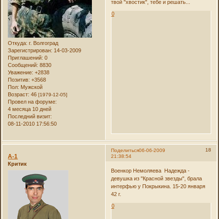
твой "хвостик", тебе и решать...
0
Откуда:
г. Волгоград
Зарегистрирован
: 14-03-2009
Приглашений:
0
Сообщений:
8830
Уважение:
+2838
Позитив:
+3568
Пол:
Мужской
Возраст:
46
[1979-12-05]
Провел на форуме:
4 месяца 10 дней
Последний визит:
08-11-2010 17:56:50
18
Поделиться
06-06-2009
А-1
21:38:54
Критик
Военкор Немоляева Надежда -
девушка из "Красной звезды", брала
интерфью у Покрыкина. 15-20 января
42 г.
0