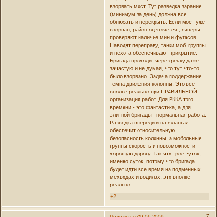
взорвать мост. Тут разведка зарание
(минимум за день) должна все
обнюхать и перекрыть. Если мост уже
взорван, район оцепляется , саперы
проверяют наличие мин и фугасов.
Наводят переправу, танки моб. группы
и пехота обеспечивают прикрытие.
Бригада проходит через речку даже
зачастую и не думая, что тут что-то
было взорвано. Задача поддержание
темпа движения колонны. Это все
вполне реально при ПРАВИЛЬНОЙ
организации работ. Для РККА того
времени - это фантастика, а для
элитной бригады - нормальная работа.
Разведка впереди и на флангах
обеспечит относительную
безопасность колонны, а мобольные
группы скорость и повозможности
хорошую дорогу. Так что трое суток,
именно суток, потому что бригада
будет идти все время на подменных
мехводах и водилах, это вполне
реально.
+2
7
Поделиться
29-06-2009