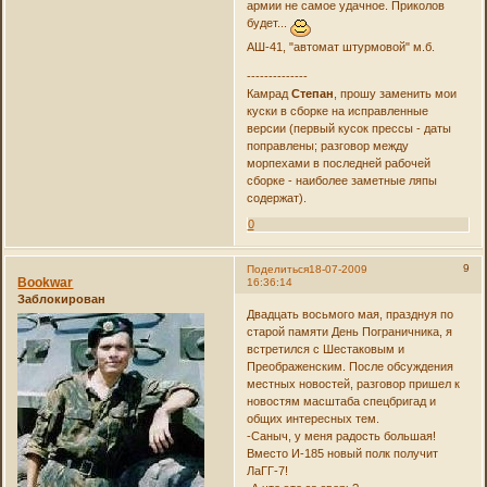
армии не самое удачное. Приколов
будет...
АШ-41, "автомат штурмовой" м.б.
--------------
Камрад
Степан
, прошу заменить мои
куски в сборке на исправленные
версии (первый кусок прессы - даты
поправлены; разговор между
морпехами в последней рабочей
сборке - наиболее заметные ляпы
содержат).
0
9
Поделиться
18-07-2009
Bookwar
16:36:14
Заблокирован
Двадцать восьмого мая, празднуя по
старой памяти День Пограничника, я
встретился с Шестаковым и
Преображенским. После обсуждения
местных новостей, разговор пришел к
новостям масштаба спецбригад и
общих интересных тем.
-Саныч, у меня радость большая!
Вместо И-185 новый полк получит
ЛаГГ-7!