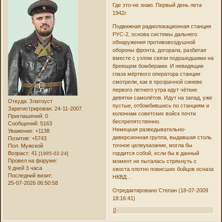
Где это-не знаю. Первый день лета
1942г.
Подвижная радиолокационная станция
РУС-2, основа системы дальнего
обнаружения противовоздушной
обороны фронта, догорала, разбитая
вместе с узлом связи подошедшими на
бреющем бомберами. И невидящие
глаза мёртвого оператора станции
смотрели, как в прозрачной синеве
первого летнего утра идут чёткие
девятки самолётов. Идут на запад, уже
Откуда:
Златоуст
пустые, отбомбившись по станциям и
Зарегистрирован
: 24-11-2007
колоннам советских войск почти
Приглашений:
0
беспрепятственно.
Сообщений:
5163
Немецкая разведывательно-
Уважение:
+1138
диверсионная группа, выдавшая столь
Позитив:
+5743
точное целеуказание, могла бы
Пол:
Мужской
Возраст:
41
гордится собой, если бы в данный
[1985-02-24]
Провел на форуме:
момент не пыталась стряхнуть с
9 дней 3 часа
хвоста плотно повисших бойцов осназа
Последний визит:
НКВД…
25-07-2026 06:50:58
Отредактировано Степан (18-07-2009
18:16:41)
0