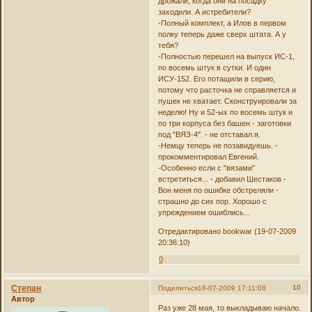
дрожали, когда они на посадку
заходили. А истребители?
-Полный комплект, а Илов в первом
полку теперь даже сверх штата. А у
тебя?
-Полностью перешел на выпуск ИС-1,
по восемь штук в сутки. И один
ИСУ-152. Его потащили в серию,
потому что расточка не справляется и
пушек не хватает. Сконструировали за
неделю! Ну и 52-ых по восемь штук и
по три корпуса без башен - заготовки
под "ВЯЗ-4". - не отставал я.
-Немцу теперь не позавидуешь. -
прокомментировал Евгений.
-Особенно если с "вязами"
встретиться... - добавил Шестаков -
Вон меня по ошибке обстреляли -
страшно до сих пор. Хорошо с
упреждением ошиблись...
Отредактировано bookwar (19-07-2009
20:36:10)
0
Степан
10
Поделиться
18-07-2009 17:11:08
Автор
Раз уже 28 мая, то выкладываю начало.