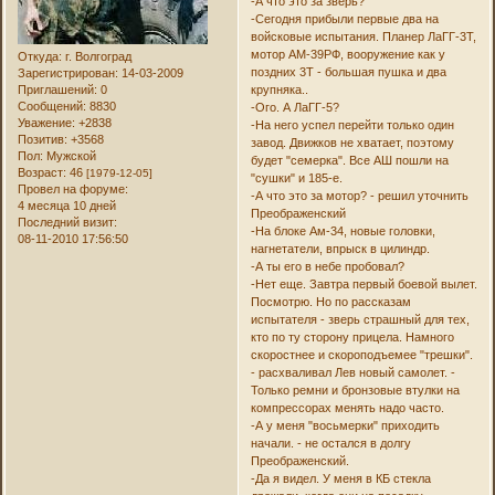
-А что это за зверь?
-Сегодня прибыли первые два на
войсковые испытания. Планер ЛаГГ-3Т,
мотор АМ-39РФ, вооружение как у
Откуда:
г. Волгоград
поздних 3Т - большая пушка и два
Зарегистрирован
: 14-03-2009
Приглашений:
0
крупняка..
Сообщений:
8830
-Ого. А ЛаГГ-5?
Уважение:
+2838
-На него успел перейти только один
Позитив:
+3568
завод. Движков не хватает, поэтому
Пол:
Мужской
будет "семерка". Все АШ пошли на
Возраст:
46
[1979-12-05]
"сушки" и 185-е.
Провел на форуме:
-А что это за мотор? - решил уточнить
4 месяца 10 дней
Преображенский
Последний визит:
-На блоке Ам-34, новые головки,
08-11-2010 17:56:50
нагнетатели, впрыск в цилиндр.
-А ты его в небе пробовал?
-Нет еще. Завтра первый боевой вылет.
Посмотрю. Но по рассказам
испытателя - зверь страшный для тех,
кто по ту сторону прицела. Намного
скоростнее и скороподъемее "трешки".
- расхваливал Лев новый самолет. -
Только ремни и бронзовые втулки на
компрессорах менять надо часто.
-А у меня "восьмерки" приходить
начали. - не остался в долгу
Преображенский.
-Да я видел. У меня в КБ стекла