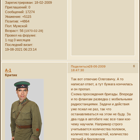
Зарегистрирован
: 18-02-2009
Приглашений:
0
Сообщений:
17274
Уважение:
+5115
Позитив:
+4864
Пол:
Мужской
Возраст:
56
[1970-02-28]
Провел на форуме:
1 год 0 месяцев
Последний визит:
19-08-2021 06:23:14
6
Поделиться
28-06-2009
А-1
18:47:30
Критик
Так вот отвечаю Олеговичу. А то
написал ответ, а тут бумага кончилась
и он пропал.
Схема прохождения бригады. Впереди
и по флангам разведка с мобильными
радиостанциями. Задачи и действия
уже псиал не раз, так что
останавливаться на этом не буду. За
два года в автобате нас все-таки кое-
чему научили. Например строго
учитывается количества поломок,
количество запачастей, количество
тягочей и бензовозов