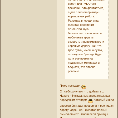
работ. Для РККА того
времени - это фантастика,
а для элитной бригады -
нормальная работа.
Разведка впереди и на
флангах обеспечит
относительную
безопасность колонны, а
мобольные группы
скорость и повозможности
хорошую дорогу. Так что
трое суток, именно суток,
потому что бригада будет
идти все время на
подменных мехводах и
водилах, это вполне
реально.
Плюс поставил
От себя хочу вот что добавить...
На юге - Букварь командовал как раз
передовым отрядом
Который и шел
впереди бригады, проверяя и расчищая
дорогу. Здесь же - имеется полный
смысл описать марш всей бригады.