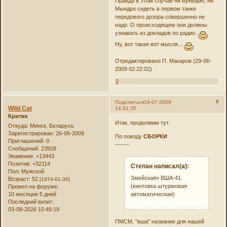
Правда в этом случае ни Букварю, ни
Мындро сидеть в первом танке
передового дозора совершенно не
надо. О происходящем они должны
узнавать из докладов по радио.
Ну, вот такая вот мысля...
Отредактировано П. Макаров (29-06-
2009 02:22:02)
0
8
Поделиться
18-07-2009
Wild Cat
14:31:35
Критик
Итак, продолжим тут.
Откуда:
Минск, Беларусь
Зарегистрирован
: 26-06-2009
По поводу
СБОРКИ
Приглашений:
0
-------
Сообщений:
23928
Уважение:
+13443
Позитив:
+32114
Степан написал(а):
Пол:
Мужской
Змейская» ВША-41
Возраст:
52
[1974-01-30]
(винтовка штурмовая
Провел на форуме:
автоматическая)
10 месяцев 5 дней
Последний визит:
03-08-2026 10:49:19
ПМСМ, "вша" название для нашей