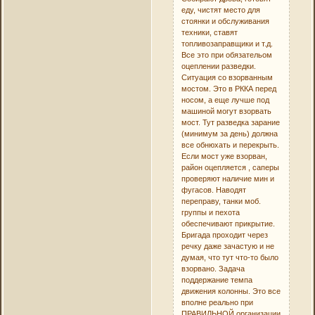
еду, чистят место для
стоянки и обслуживания
техники, ставят
топливозаправщики и т.д.
Все это при обязательом
оцеплении разведки.
Ситуация со взорванным
мостом. Это в РККА перед
носом, а еще лучше под
машиной могут взорвать
мост. Тут разведка зарание
(минимум за день) должна
все обнюхать и перекрыть.
Если мост уже взорван,
район оцепляется , саперы
проверяют наличие мин и
фугасов. Наводят
переправу, танки моб.
группы и пехота
обеспечивают прикрытие.
Бригада проходит через
речку даже зачастую и не
думая, что тут что-то было
взорвано. Задача
поддержание темпа
движения колонны. Это все
вполне реально при
ПРАВИЛЬНОЙ организации