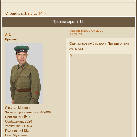
Страница:
1
2
3
…
94
»
Третий фронт-14
1
Поделиться
28-06-2009
А-1
18:27:57
Критик
Сделал новую бумажку. Писать очень
хотелось
0
Откуда:
Москва
Зарегистрирован
: 26-04-2009
Приглашений:
0
Сообщений:
7520
Уважение:
+11854
Позитив:
+3421
Пол:
Мужской