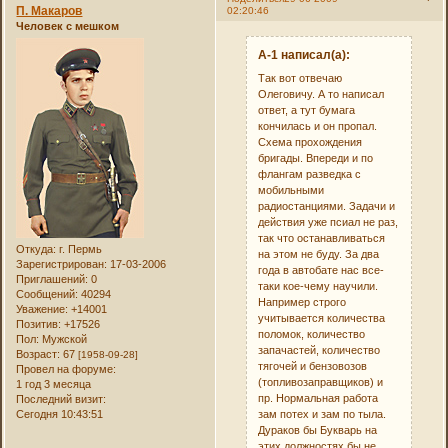
П. Макаров
02:20:46
Человек с мешком
А-1 написал(а):
Так вот отвечаю
Олеговичу. А то написал
ответ, а тут бумага
кончилась и он пропал.
Схема прохождения
бригады. Впереди и по
флангам разведка с
мобильными
радиостанциями. Задачи и
действия уже псиал не раз,
так что останавливаться
Откуда:
г. Пермь
на этом не буду. За два
Зарегистрирован
: 17-03-2006
года в автобате нас все-
Приглашений:
0
таки кое-чему научили.
Сообщений:
40294
Например строго
Уважение:
+14001
учитывается количества
Позитив:
+17526
поломок, количество
Пол:
Мужской
запачастей, количество
Возраст:
67
[1958-09-28]
тягочей и бензовозов
Провел на форуме:
(топливозаправщиков) и
1 год 3 месяца
пр. Нормальная работа
Последний визит:
зам потех и зам по тыла.
Сегодня 10:43:51
Дураков бы Букварь на
этих должностях бы не