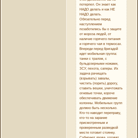
потерпел. Он знает как
НАДО делать и как НЕ
НАДО делать.
Обязательно перед
наступлением
позаботились бы о защите
от мороза людей, от
наличие горячего питания
и горячего чая в термосах.
Впереди перед бригадой
идет мобильная группа:
танки с тралом, с
бульдозерными ножами,
ЗСУ, пехота, саперы. Их
задача рачищать
(взрывать) завалы,
чистить (порить) дорогу,
ставить вешки, уничтожать
огневые точки, короче
обеспечивать движение
колонны. Мобильных групп
должно быть несколько.
Кто-то наводит переправу,
кто-то на зарание
присмотренным и
проверенным разведкой
месте готовит стоянку.
Собирают дрова, готовят