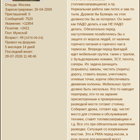
(топливозаправщиков) и пр.
Откуда:
Москва
Нормальная работа зам потех и зам по
Зарегистрирован
: 26-04-2009
Приглашений:
0
тыла. Дураков бы Букварь на этих
Сообщений:
7520
должностях бы не потерпел. Он знает
Уважение:
+11854
как НАДО делать и как НЕ НАДО
Позитив:
+3421
делать. Обязательно перед
Пол:
Мужской
наступлением позаботились бы о
Возраст:
49
[1976-09-24]
защите от мороза людей, от наличие
Провел на форуме:
горячего питания и горячего чая в
5 месяцев 14 дней
термосах. Впереди перед бригадой
Последний визит:
идет мобильная группа: танки с тралом,
28-07-2026 11:48:46
с бульдозерными ножами, ЗСУ, пехота,
саперы. Их задача рачищать
(взрывать) завалы, чистить (порить)
дорогу, ставить вешки, уничтожать
огневые точки, короче обеспечивать
движение колонны. Мобильных групп
должно быть несколько. Кто-то наводит
переправу, кто-то на зарание
присмотренным и проверенным
разведкой месте готовит стоянку.
Собирают дрова, готовят еду, чистят
место для стоянки и обслуживания
техники, ставят топливозаправщики и
т.д. Все это при обязательом оцеплении
разведки. Ситуация со взорванным
мостом. Это в РККА перед носом, а
еще лучше под машиной могут