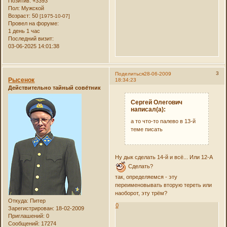
Позитив:
+3393
Пол:
Мужской
Возраст:
50
[1975-10-07]
Провел на форуме:
1 день 1 час
Последний визит:
03-06-2025 14:01:38
3
Поделиться
28-06-2009
Рысенок
18:34:23
Действительно тайный сове́тник
Сергей Олегович
написал(а):
а то что-то палево в 13-й
теме писать
Ну дык сделать 14-й и всё... Или 12-А
Сделать?
так, определяемся - эту
переименовывать вторую тереть или
наоборот, эту трём?
Откуда:
Питер
0
Зарегистрирован
: 18-02-2009
Приглашений:
0
Сообщений:
17274