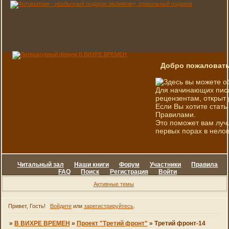
Добро пожаловать
Здесь вы можете о
Для начинающих писа
рецензентам, открыт 
Если Вы хотите стать
Правилами.
Это поможет вам луч
первых порах в нелов
Читальный зал
Наши книги
Форум
Участники
Правила
FAQ
Поиск
Регистрация
Войти
Активные темы
Привет, Гость!
Войдите
или
зарегистрируйтесь
.
»
В ВИХРЕ ВРЕМЕН
»
Проект "Третий фронт"
»
Третий фронт-14