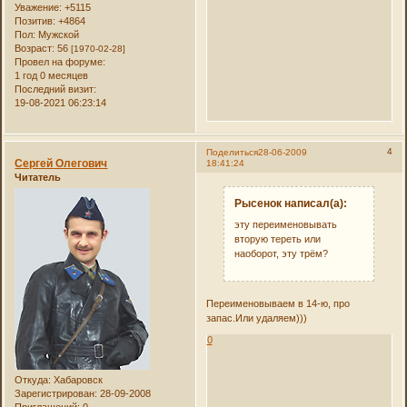
Уважение:
+5115
Позитив:
+4864
Пол:
Мужской
Возраст:
56
[1970-02-28]
Провел на форуме:
1 год 0 месяцев
Последний визит:
19-08-2021 06:23:14
4
Поделиться
28-06-2009
Сергей Олегович
18:41:24
Читатель
Рысенок написал(а):
эту переименовывать
вторую тереть или
наоборот, эту трём?
Переименовываем в 14-ю, про
запас.Или удаляем)))
0
Откуда:
Хабаровск
Зарегистрирован
: 28-09-2008