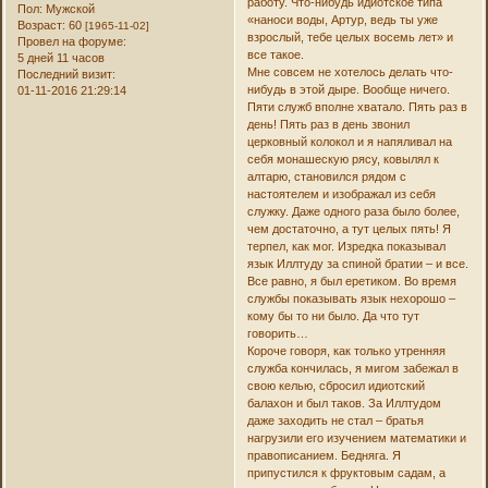
работу. Что-нибудь идиотское типа
Пол:
Мужской
«наноси воды, Артур, ведь ты уже
Возраст:
60
[1965-11-02]
взрослый, тебе целых восемь лет» и
Провел на форуме:
все такое.
5 дней 11 часов
Мне совсем не хотелось делать что-
Последний визит:
нибудь в этой дыре. Вообще ничего.
01-11-2016 21:29:14
Пяти служб вполне хватало. Пять раз в
день! Пять раз в день звонил
церковный колокол и я напяливал на
себя монашескую рясу, ковылял к
алтарю, становился рядом с
настоятелем и изображал из себя
служку. Даже одного раза было более,
чем достаточно, а тут целых пять! Я
терпел, как мог. Изредка показывал
язык Иллтуду за спиной братии – и все.
Все равно, я был еретиком. Во время
службы показывать язык нехорошо –
кому бы то ни было. Да что тут
говорить…
Короче говоря, как только утренняя
служба кончилась, я мигом забежал в
свою келью, сбросил идиотский
балахон и был таков. За Иллтудом
даже заходить не стал – братья
нагрузили его изучением математики и
правописанием. Бедняга. Я
припустился к фруктовым садам, а