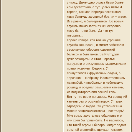
служку. Даже одного раза было более,
чем достаточно, а тут целых пять! Я
терпел, как мог. Изредка показывал
язык Иллтуду за спиной братии – и все.
Все равно, я был еретиком. Во время
службы показывать язык нехорошо –
кому бы то ни было. Да что тут
говорить…
Короче говоря, как только утренняя
служба кончилась, я мигом забежал в
свою келью, сбросил идиотский
балахон и был таков. За Иллтудом
даже заходить не стал – братья
нагрузили его изучением математики и
правописанием. Бедняга. Я
припустился к фруктовым садам, а
через них – к обрыву. Насмотревшись
на прибой, я пробрался в небольшую
рощицу и оседлал замшелый камень,
из-под которого бил лесной ключ.
Вот тут-то все и началось. На соседний
камень сел огромный ворон. Я таких
отродясь не видал. Он уставился на
меня и защелкал клювом – вот тварь!
Мне сразу захотелось общипать его
или хотя бы пришибить. Не верилось,
что такой огромный ворон сидит рядом
со мной и спокойно щелкает клювом.