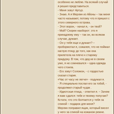
особенно не люблю. На всякий случай
я решил представиться.
- Меня зовут Артур.
- Знаю. А я Мерлин из Айоны – так меня
часто называют, потому что я пришел с
этого северного острова.
- Этот ворон, - начал я, - он твой?
- Мой? Скорее наоборот: это я
принадлежу ему – так он, во всяком
случае, думает.
- Он у тебя еще и думает? –
пробормотал я, сожалея, что не поймал
наглую птицу до того, как она
прилетела на плечо к старому
придурку. В том, что дед не в своем
уме, я не сомневался – одна одежда
чего стоила.
- Его зовут Соломон, - с гордостью
сказал старик.
«Час от часу не легче» - подумал я.
- Я специально послал его за тобой, -
продолжил старый чудак .
- Идиотская птица, - ответил я. – Зачем
я вам сдался: тебе и твоему попугаю?
Кстати, что это болтается у тебя за
спиной – подарок для меня?
Мерлин поправил ящик, который висел
у него за спиной на кожаном ремне.