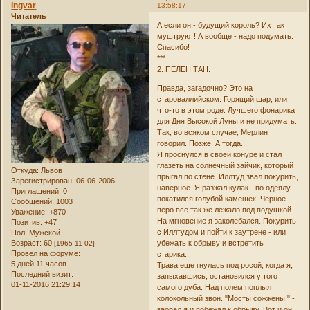
Ingvar
13:58:17
Читатель
А если он - будущий король? Их так
муштруют! А вообще - надо подумать.
Спасибо!
***
2. ПЕЛЕН ТАН.
Правда, загадочно? Это на
староваллийском. Горящий шар, или
что-то в этом роде. Лучшего фонарика
для Дня Высокой Луны и не придумать.
Так, во всяком случае, Мерлин
говорил. Позже. А тогда...
Я проснулся в своей конуре и стал
глазеть на солнечный зайчик, который
Откуда:
Львов
прыгал по стене. Иллтуд звал покурить,
Зарегистрирован
: 06-06-2006
наверное. Я разжал кулак - по одеялу
Приглашений:
0
покатился голубой камешек. Черное
Сообщений:
1003
перо все так же лежало под подушкой.
Уважение:
+870
На мгновение я заколебался. Покурить
Позитив:
+47
с Иллтудом и пойти к заутрене - или
Пол:
Мужской
Возраст:
60
убежать к обрыву и встретить
[1965-11-02]
Провел на форуме:
старика...
5 дней 11 часов
Трава еще гнулась под росой, когда я,
Последний визит:
запыхавшись, остановился у того
01-11-2016 21:29:14
самого дуба. Над полем поплыл
колокольный звон. "Мосты сожжены!" -
заорал я и побежал к обрыву. Вот и он.