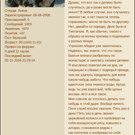
Думаю, что все так и должно было
случиться, да и разве могло быть
Откуда:
Львов
иначе? В любом случае, все случилось
Зарегистрирован
: 06-06-2006
именно так, и нет смысла теперь
Приглашений:
0
спрашивать: могло ли быть по другому.
Сообщений:
1003
Нет, давайте по порядку. Дело было в
Уважение:
+870
Тинтагиле. Я, как обычно, глазел с
Позитив:
+47
обрыва на волны прилива и подумывал
Пол:
Мужской
о разных вещах.
Возраст:
60
[1965-11-02]
Утренняя обедня уже закончилась.
Провел на форуме:
Надеюсь, вы знаете, что это такое.
5 дней 11 часов
Братья монахи разбрелись по
Последний визит:
01-11-2016 21:29:14
монастырю и занялись своими делами.
Я мысленно пожелал им ни дна, ни
покрышки и сбежал с подворья прежде,
чем им удалось придумать для меня
какую-нибудь работу. Что-нибудь
идиотское типа «наноси воды, Артур,
ведь ты уже взрослый, тебе целых
восемь лет» и все такое.
Мне совсем не хотелось делать что-
нибудь в этой дыре. Вообще ничего.
Пяти служб вполне хватало. Пять раз в
день! Пять раз в день звонил
церковный колокол и я напяливал на
себя монашескую рясу, ковылял к
алтарю, становился рядом с
настоятелем и изображал из себя