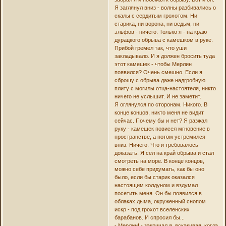
Я заглянул вниз - волны разбивались о
скалы с сердитым грохотом. Ни
старика, ни ворона, ни ведьм, ни
эльфов - ничего. Только я - на краю
дурацкого обрыва с камешком в руке.
Прибой гремел так, что уши
закладывало. И я должен бросить туда
этот камешек - чтобы Мерлин
появился? Очень смешно. Если я
сброшу с обрыва даже надгробную
плиту с могилы отца-настоятеля, никто
ничего не услышит. И не заметит.
Я оглянулся по сторонам. Никого. В
конце концов, никто меня не видит
сейчас. Почему бы и нет? Я разжал
руку - камешек повисел мгновение в
пространстве, а потом устремился
вниз. Ничего. Что и требовалось
доказать. Я сел на край обрыва и стал
смотреть на море. В конце концов,
можно себе придумать, как бы оно
было, если бы старик оказался
настоящим колдуном и вздумал
посетить меня. Он бы появился в
облаках дыма, окруженный снопом
искр - под грохот вселенских
барабанов. И спросил бы...
- Мерлин! - закричал я, вскакивая, когда