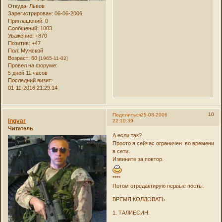
Откуда:
Львов
Зарегистрирован
: 06-06-2006
Приглашений:
0
Сообщений:
1003
Уважение:
+870
Позитив:
+47
Пол:
Мужской
Возраст:
60
[1965-11-02]
Провел на форуме:
5 дней 11 часов
Последний визит:
01-11-2016 21:29:14
10
Поделиться
25-08-2006
Ingvar
22:19:39
Читатель
А если так?
Просто я сейчас ограничен во времени
в сети.
Извините за повтор.
****
Потом отредактирую первые посты.
ВРЕМЯ КОЛДОВАТЬ
1. ТАЛИЕСИН.