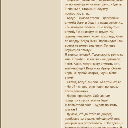
он положил руку на мое плечо. - Где ты
шляешься, старик? Я службу
пропустил, а ты...
- Артур, - сказал старик, - церковные
службы были и будут, а наши встречи...
- он покачал головой. - Ты пропустил
службу? А я никому не служу. Ни
одному человеку. Хожу по солнцу, живу
по сердцу. Когда жизнь происходит ТАК,
время не имеет значения. Хочешь
научиться этому?
Я кивнул головой. Такая жизнь точно по
мне. Служба... Я как-то и не думал об
этом. Как я, Артур, могу служить хоть
кому-нибудь? Ведь я же Артур! Очень
хорошо. Давай, старик, научи меня
этому.
- Скажи, Артур, ты боишься темноты?
- Чего? - я просто не понял вопроса.-
Какой темноты?
- Ладно, проехали. Сейчас нам
придется спуститься на берег.
Я посмотрел вниз. - Будем прыгать,
или как?
- Думаю, что до этого не дойдет, -
пробормотал старик, обходя дуб, под
которым мы встретились. - Это здесь, -
Мерлин раздвинул ветки кустарника. Я