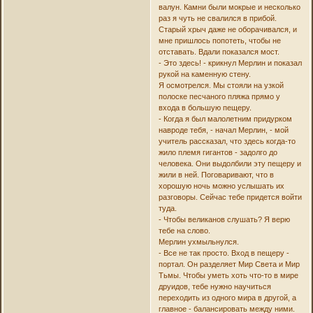
валун. Камни были мокрые и несколько
раз я чуть не свалился в прибой.
Старый хрыч даже не оборачивался, и
мне пришлось попотеть, чтобы не
отставать. Вдали показался мост.
- Это здесь! - крикнул Мерлин и показал
рукой на каменную стену.
Я осмотрелся. Мы стояли на узкой
полоске песчаного пляжа прямо у
входа в большую пещеру.
- Когда я был малолетним придурком
навроде тебя, - начал Мерлин, - мой
учитель рассказал, что здесь когда-то
жило племя гигантов - задолго до
человека. Они выдолбили эту пещеру и
жили в ней. Поговаривают, что в
хорошую ночь можно услышать их
разговоры. Сейчас тебе придется войти
туда.
- Чтобы великанов слушать? Я верю
тебе на слово.
Мерлин ухмыльнулся.
- Все не так просто. Вход в пещеру -
портал. Он разделяет Мир Света и Мир
Тьмы. Чтобы уметь хоть что-то в мире
друидов, тебе нужно научиться
переходить из одного мира в другой, а
главное - балансировать между ними.