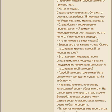
старческой ладони голубой камень. Я
присвистнул.
- Ух ты, я угадал.
Старик сразу повеселел. Он сиял от
счастья, как ребенок. Я подумал, что
им будет несложно манипулировать.
- Слава богам, - торжественно
прошептал он. – Я думаю, ты
недооцениваешь этот подарок, но это
ничего. У нас еще все впереди.
- Что ты имеешь в виду, старик?
- Видишь ли, этот камень – знак. Скажи,
что означает крестик, который ты
носишь на шее?
- Этот крестик показывает всем
остальным, что я не друид и вполне
поддерживаю линию папы римского. А
что означает твой камешек?
- Голубой камешек тоже может быть
символом – для других существ. И я
тебя научу…
- Научишь, конечно, но я слышу
колокольный звон, - оборвал его я. На
самом деле мне просто стало скучно.
Волшебство и разговоры о нем –
разные вещи. А старик, как я заметил,
очень любил поговорить.
- Ты так напоминаешь мне твоего отца,