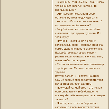
- Видишь ли, этот камень – знак. Скажи,
что означает крестик, который ты
носишь на шее?
- Этот крестик показывает всем
остальным, что я не друид и ... - я
замолчал. - Если честно, я не знаю. А
что означает твой камешек?
- Голубой камешек тоже может быть
символом – для других существ. И я
тебя научу…
- Научишь, конечно, но я слышу
колокольный звон, - оборвал его я. На
самом деле мне просто стало скучно.
Волшебство и разговоры о нем –
разные вещи. А старик, как я заметил,
очень любил поговорить.
- Ты так напоминаешь мне твоего отца,
- пробормотал Мерлин, затягиваясь
трубкой.
Вот так всегда. «Ты похож на отца».
Самый верный способ заставить тебя
почувствовать себя идиотом.
- Послушай-ка, мой отец – это не я, и
если он нравился тебе больше, то
почему бы тебе не отправиться следом
за ним, а?
- Прости, я не хотел тебя ранить, -
сказал он с фальшивой теплотой и