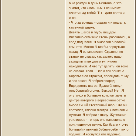
был рожден в день Белтана, а это
значит, что Силы Тьмы не имеют
власти над тобой. Ты - дитя света и
огня.
- Что за ерунда, - сказал я и пошел к
каменной дырке.
Девять шагов в глубь пещеры.
Внезапно склизкие стены разошлись, а
свод поднялся. Я оказался в полной
темноте. Можно было бы вернуться
назад. Я остановился. Странно, но
старик не сказал, как далеко надо
заходить и как долго тут нужно
находиться. И что тут делать, он тоже
не сказал. Хотя... Это и так понятно.
Бороться со страхом, побеждать тьму
и все такое. Я побрел вперед.
Еще десять шагов. Вдали блеснул
голубоватый огонек. Выход? Нет. Я
очутился в большом круглом зале, в
центре которого в веревочной сетке
висел синий стеклянный шар. Это он
светился, словно люстра. Светился и
жужжал. Я побрел к шару. Жужжание
усилилось - теперь оно напоминало
приглушенное пение. Как будто кто-то
большой и пьяный бубнил себе что-то
под нос. Я коснулся его ладонью.