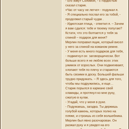
- Его зовут Соломон, - с гордостью
сказал старик.
«Час от часу не легче» - подумал я.
- Я специально послал его за тобой, -
продолжил старый чудак .
- Идиотская птица, - ответил я. – Зачем
я вам сдался: тебе и твоему попугаю?
Кстати, что это болтается у тебя за
спиной – подарок для меня?
Мерлин поправил ящик, который висел
у него за спиной на кожаном ремне.
- У меня есть много подарков для тебя,
- подмигнул он заговорщически. Вот
больше всего я не люблю всех этих
ужимок от взрослых. Они подмигивают,
хлопают тебя по плечу и стараются
быть своими в доску. Большей фальши
трудно придумать. – Я здесь для того,
чтобы мы подружились, и еще…
Старик порылся в кармане свей
хламиды, и протянул ко мне руку,
сжатую в кулак.
- Угадай, что у меня в руке.
- Подумаешь, загадка. Ты держишь
голубой камень, которых полно на
пляже, и строишь из себя волшебника.
Мерлин был явно разочарован. Он
разжал руку и я увидел на его