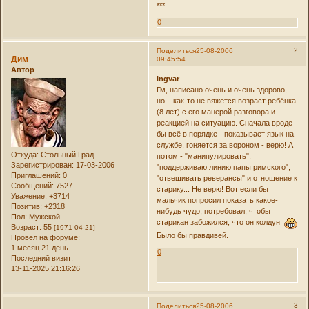
***
0
2
Поделиться
25-08-2006
Дим
09:45:54
Автор
ingvar
Гм, написано очень и очень здорово,
но... как-то не вяжется возраст ребёнка
(8 лет) с его манерой разговора и
реакцией на ситуацию. Сначала вроде
бы всё в порядке - показывает язык на
службе, гоняется за вороном - верю! А
Откуда:
Стольный Град
потом - "манипулировать",
Зарегистрирован
: 17-03-2006
"поддерживаю линию папы римского",
Приглашений:
0
"отвешивать реверансы" и отношение к
Сообщений:
7527
старику... Не верю! Вот если бы
Уважение:
+3714
мальчик попросил показать какое-
Позитив:
+2318
нибудь чудо, потребовал, чтобы
Пол:
Мужской
старикан забожился, что он колдун
Возраст:
55
[1971-04-21]
Было бы правдивей.
Провел на форуме:
1 месяц 21 день
0
Последний визит:
13-11-2025 21:16:26
3
Поделиться
25-08-2006