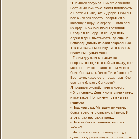
Я немного подумал. Ничего сложного.
Братья монахи тоже любят поговорить
о Свете и Тьме, Зле и Добре. Если бы
все было так просто - забраться в
каменную нору на берегу... Тогда весь
их орден можно было бы разогнать.
Сходил в пещеру - и не надо пять
служб в день выстаивать, да еще на
исповеди давить из себя сокровенное.
Так я и сказал Мерлину. Он с важным
видом выслушал меня.
- Твоим друзьям монахам не
понравится то, что я сейчас скажу, но в
мире нет ничего такого, о чем можно
было бы сказать "плохо" или "хорошо".
Все такое, какое есть - ведь тьмы без
света не бывает. Согласен?
Я покивал головой. Ничего нового.
- Это понятно. День - ночь, зима - лето,
и все такое. Но при чем тут я - и эта
пещера?
- Подумай сам. Мы идем по жизни,
боясь всего, что связано с Тьмой. И
этот страх нас связывает...
- Но я не боюсь темноты, ты что -
забыл?
- Именно поэтому ты пойдешь туда
один, - ехидно улыбнулся старик. - Ты