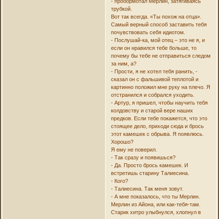
- пробормотал Мерлин, затягиваясь
трубкой.
Вот так всегда. «Ты похож на отца».
Самый верный способ заставить тебя
почувствовать себя идиотом.
- Послушай-ка, мой отец – это не я, и
если он нравился тебе больше, то
почему бы тебе не отправиться следом
за ним, а?
- Прости, я не хотел тебя ранить, -
сказал он с фальшивой теплотой и
картинно положил мне руку на плечо. Я
отстранился и собрался уходить.
- Артур, я пришел, чтобы научить тебя
колдовству и старой вере наших
предков. Если тебе покажется, что это
стоящее дело, приходи сюда и брось
этот камешек с обрыва. Я появлюсь.
Хорошо?
Я ему не поверил.
- Так сразу и появишься?
- Да. Просто брось камешек. И
встретишь старину Талиесина.
- Кого?
- Талиесина. Так меня зовут.
- А мне показалось, что ты Мерлин.
Мерлин из Айона, или как-тебя-там.
Старик хитро улыбнулся, хлопнул в