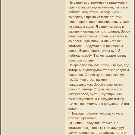
Не давая ему времени на раздумья, я
прыгнул на соседний камень, пытаясь
поймать пернатого наглеца, но он
выпорхнул прямо из моих объятий –
лишь черное перо, покачиваясь, упало
на зеркало воды. Я запихнул перо в
карман и огляделся по сторонам. Ворон
сидел на верхушке сосны и, казалось,
смеялся надо мной. «Еще чего не
хватало» - подумал я, и бросился к
сосне. Ворон перелетел на дуб. Я
побежал к дубу. Так мы оказались на
большой поляне.
На краю поляны рос огромный дуб, под
которым сидел худой старик в голубом
балахоне. Старик курил длиннющую
трубку и смотрел на меня,
прищурившись. Ворон сидел на его
плече. Я замер. Старик меня мало
интересовал, пусть и курящий. Мы
тоже покуривали с Иллтудом в лесу,
так что он ничем меня не удивил. А вот
ворон…
- Подойди поближе, юноша, - сказал
старик церемонно.
«Юноша» - подумать только. Не
хватало еще, чтобы мы начали друг
другу реверансы отвешивать – этого я