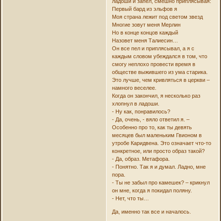
ладоши и запел, смешно приплясывая:
Первый бард из эльфов я
Моя страна лежит под светом звезд
Многие зовут меня Мерлин
Но в конце концов каждый
Назовет меня Талиесин…
Он все пел и приплясывал, а я с
каждым словом убеждался в том, что
смогу неплохо провести время в
обществе выжившего из ума старика.
Это лучше, чем кривляться в церкви –
намного веселее.
Когда он закончил, я несколько раз
хлопнул в ладоши.
- Ну как, понравилось?
- Да, очень, - вяло ответил я. –
Особенно про то, как ты девять
месяцев был маленьким Гвионом в
утробе Каридвена. Это означает что-то
конкретное, или просто образ такой?
- Да, образ. Метафора.
- Понятно. Так я и думал. Ладно, мне
пора.
- Ты не забыл про камешек? – крикнул
он мне, когда я покидал поляну.
- Нет, что ты…
Да, именно так все и началось.