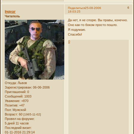
6
Поделиться
25-08-2006
Ingvar
18:03:25
Читатель
Да нет, я не спорю. Вы правы, конечно.
Оно как-то боком просто пошло.
Я подумаю.
Спасибо!
0
Откуда:
Львов
Зарегистрирован
: 06-06-2006
Приглашений:
0
Сообщений:
1003
Уважение:
+870
Позитив:
+47
Пол:
Мужской
Возраст:
60
[1965-11-02]
Провел на форуме:
5 дней 11 часов
Последний визит:
01-11-2016 21:29:14