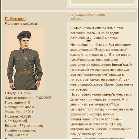
7
Поделиться
25-08-2006
П. Макаров
18:13:29
Человек с мешком
С отмеченным Димом моментом
согласен. Мальчик не по годам
развитой
. Умный малтчик.
Но вообще-то - бывает. Вот вспомним
классическое: "Вождь краснокожих" -
самое что ни наесть то! В этом плане -
такой персонаж есть немалое
достоинство написанного
ingvar'ом
. А
то слишком уж одинаковыми выходят
все эти "восьмилетние" принцы в
литературе, какого ни возьми. А тут -
нечто своеобразное. Может быть очень
интересно.
Откуда:
г. Пермь
Но вот объяснения
ingvar'а
мне, как и
Зарегистрирован
: 17-03-2006
Диму кажутся недостаточными. Что
Приглашений:
0
значит - их так муштруют? Где
Сообщений:
40294
муштруют, кто, когда - ничего на это не
Уважение:
+14001
указывает; наоборт, полное
Позитив:
+17526
впечатление, что это тот самый
Пол:
Мужской
мальчишка из рассказа О'Генри,
Возраст:
67
[1958-09-28]
которого никто никогда не воспитывал -
Провел на форуме:
сам до всего дошел.
1 год 3 месяца
Второе - воспоминания взрослого