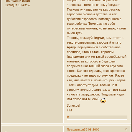
Последний визит:
человека - тоже не очень убеждает.
Сегодня 10:43:52
Поскольку написано не как рассказ
взрослого о своем детстве, а как
действия взрослого, помещенного в
тело ребенка. Тоже сам по себе
интересный момент, но не знаю, нужен
ли он тут?
То есть, пожалуй,
ingvar
, вам стоит в
тексте определить: взрослый ли это
Артур, вернувшийся в собственное
прошлое, чтобы стать королем
(например) или же такой своеобразный
мальчик, из которого в будущем
получится настоящий глава Круглого
стола. Как это сделать, я конкретно не
предложу - не знаю потому как. Разве
что, мне кажется, изменить речь героя
- как и советует Дим. Только не в
сторону голимого детства, а... вот куда
- сказать затруднюсь. Подумать надо.
Вот такое вот мнениЁ
.
Успехов!
ПМ
0
8
Поделиться
25-08-2006