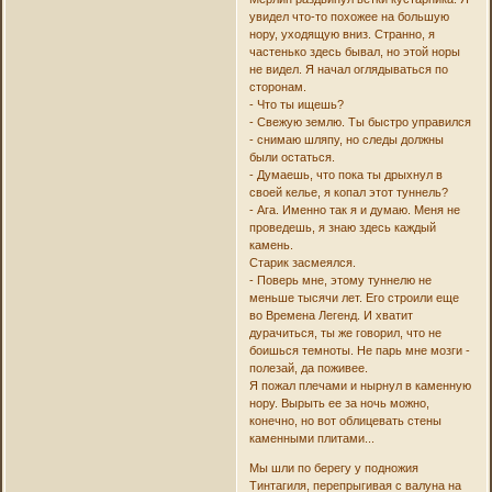
увидел что-то похожее на большую
нору, уходящую вниз. Странно, я
частенько здесь бывал, но этой норы
не видел. Я начал оглядываться по
сторонам.
- Что ты ищешь?
- Свежую землю. Ты быстро управился
- снимаю шляпу, но следы должны
были остаться.
- Думаешь, что пока ты дрыхнул в
своей келье, я копал этот туннель?
- Ага. Именно так я и думаю. Меня не
проведешь, я знаю здесь каждый
камень.
Старик засмеялся.
- Поверь мне, этому туннелю не
меньше тысячи лет. Его строили еще
во Времена Легенд. И хватит
дурачиться, ты же говорил, что не
боишься темноты. Не парь мне мозги -
полезай, да поживее.
Я пожал плечами и нырнул в каменную
нору. Вырыть ее за ночь можно,
конечно, но вот облицевать стены
каменными плитами...
Мы шли по берегу у подножия
Тинтагиля, перепрыгивая с валуна на