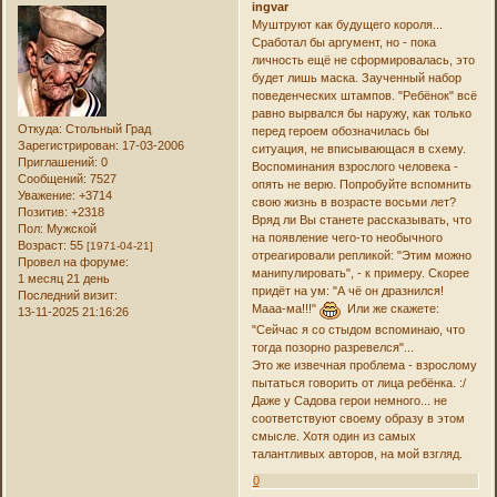
ingvar
Муштруют как будущего короля...
Сработал бы аргумент, но - пока
личность ещё не сформировалась, это
будет лишь маска. Заученный набор
поведенческих штампов. "Ребёнок" всё
равно вырвался бы наружу, как только
Откуда:
Стольный Град
перед героем обозначилась бы
Зарегистрирован
: 17-03-2006
ситуация, не вписывающася в схему.
Приглашений:
0
Воспоминания взрослого человека -
Сообщений:
7527
опять не верю. Попробуйте вспомнить
Уважение:
+3714
свою жизнь в возрасте восьми лет?
Позитив:
+2318
Вряд ли Вы станете рассказывать, что
Пол:
Мужской
на появление чего-то необычного
Возраст:
55
[1971-04-21]
отреагировали репликой: "Этим можно
Провел на форуме:
манипулировать", - к примеру. Скорее
1 месяц 21 день
придёт на ум: "А чё он дразнился!
Последний визит:
Мааа-ма!!!"
Или же скажете:
13-11-2025 21:16:26
"Сейчас я со стыдом вспоминаю, что
тогда позорно разревелся"...
Это же извечная проблема - взрослому
пытаться говорить от лица ребёнка. :/
Даже у Садова герои немного... не
соответствуют своему образу в этом
смысле. Хотя один из самых
талантливых авторов, на мой взгляд.
0