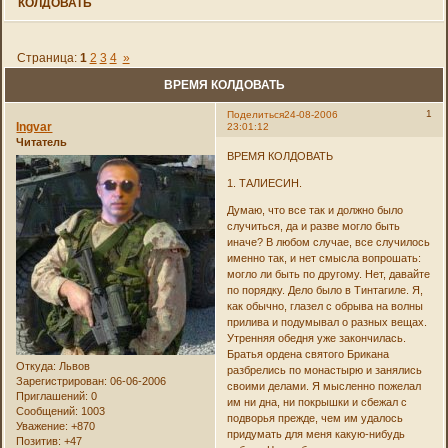
КОЛДОВАТЬ
Страница:
1
2
3
4
»
ВРЕМЯ КОЛДОВАТЬ
1
Поделиться
24-08-2006
Ingvar
23:01:12
Читатель
ВРЕМЯ КОЛДОВАТЬ
1. ТАЛИЕСИН.
Думаю, что все так и должно было
случиться, да и разве могло быть
иначе? В любом случае, все случилось
именно так, и нет смысла вопрошать:
могло ли быть по другому. Нет, давайте
по порядку. Дело было в Тинтагиле. Я,
как обычно, глазел с обрыва на волны
прилива и подумывал о разных вещах.
Утренняя обедня уже закончилась.
Братья ордена святого Брикана
Откуда:
Львов
разбрелись по монастырю и занялись
Зарегистрирован
: 06-06-2006
своими делами. Я мысленно пожелал
Приглашений:
0
им ни дна, ни покрышки и сбежал с
Сообщений:
1003
подворья прежде, чем им удалось
Уважение:
+870
придумать для меня какую-нибудь
Позитив:
+47