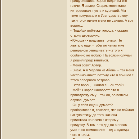
прищурившись. Ворон сидел на его
плече. Я замер. Старик меня мало
интересовал, пусть и курящий. Мы
тоже покуривали с Иллтудом в лесу,
так что он ничем меня не удивил. А вот
ворон…
- Подойди поближе, юноша, - сказал
старик церемонно.
«Юноша» - подумать только. Не
хватало еще, чтобы он начал мне
реверансы отвешивать – этого я
особенно не люблю. На всякий случай
я решил представиться.
- Меня зовут Артур.
- Знаю. А я Мерлин из Айоны – так меня
часто называют, потому что я пришел с
этого северного острова.
- Этот ворон, - начал я, - он твой?
- Мой? Скорее наоборот: это я
принадлежу ему – так он, во всяком
случае, думает.
- Он у тебя еще и думает? –
пробормотал я, сожалея, что не поймал
наглую птицу до того, как она
прилетела на плечо к старому
придурку. В том, что дед не в своем
уме, я не сомневался – одна одежда
чего стоила.