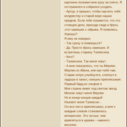
картинно положил мне руку на плечо. Я
отстранился и собрался уходить.
- Артур, я пришел, чтобы научить тебя
колдовству и старой вере наших
предков. Если тебе покажется, что это
стоящее дело, приходи сюда и брось
этот камешек с обрыва. Я появлюсь.
Хорошо?
Я ему не поверил.
- Так сразу и появишься?
- Да. Просто брось камешек. И
встретишь старину Талиесина.
- Кого?
- Талиесина. Так меня зовут.
- А мне показалось, что ты Мерлин.
Мерлин из Айона, или как-тебя-там.
Старик хитро улыбнулся, хлопнул в
ладоши и запел, смешно приплясывая:
Первый бард из эльфов я
Моя страна лежит под светом звезд
Многие зовут меня Мерлин
Но в конце концов каждый
Назовет меня Талиесин…
Он все пел и приплясывал, а мне с
каждым словом становилось
интереснее. Это лучше, чем
кривляться в церкви – намного
веселее.