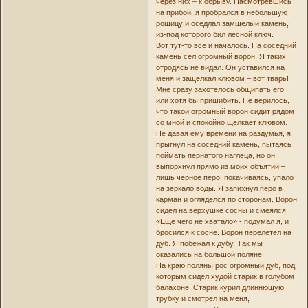
через них – к обрыву. Насмотревшись
на прибой, я пробрался в небольшую
рощицу и оседлал замшелый камень,
из-под которого бил лесной ключ.
Вот тут-то все и началось. На соседний
камень сел огромный ворон. Я таких
отродясь не видал. Он уставился на
меня и защелкал клювом – вот тварь!
Мне сразу захотелось общипать его
или хотя бы пришибить. Не верилось,
что такой огромный ворон сидит рядом
со мной и спокойно щелкает клювом.
Не давая ему времени на раздумья, я
прыгнул на соседний камень, пытаясь
поймать пернатого наглеца, но он
выпорхнул прямо из моих объятий –
лишь черное перо, покачиваясь, упало
на зеркало воды. Я запихнул перо в
карман и огляделся по сторонам. Ворон
сидел на верхушке сосны и смеялся.
«Еще чего не хватало» - подумал я, и
бросился к сосне. Ворон перелетел на
дуб. Я побежал к дубу. Так мы
оказались на большой поляне.
На краю поляны рос огромный дуб, под
которым сидел худой старик в голубом
балахоне. Старик курил длиннющую
трубку и смотрел на меня,