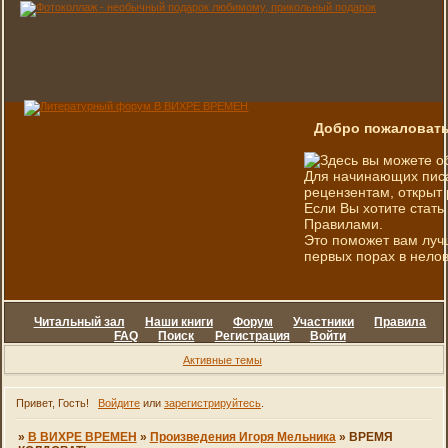
Добро пожаловать
Здесь вы можете о
Для начинающих писа
рецензентам, открыт 
Если Вы хотите стать
Правилами.
Это поможет вам луч
первых порах в нелов
Читальный зал
Наши книги
Форум
Участники
Правила
FAQ
Поиск
Регистрация
Войти
Активные темы
Привет, Гость!
Войдите
или
зарегистрируйтесь
.
»
В ВИХРЕ ВРЕМЕН
»
Произведения Игоря Мельника
»
ВРЕМЯ