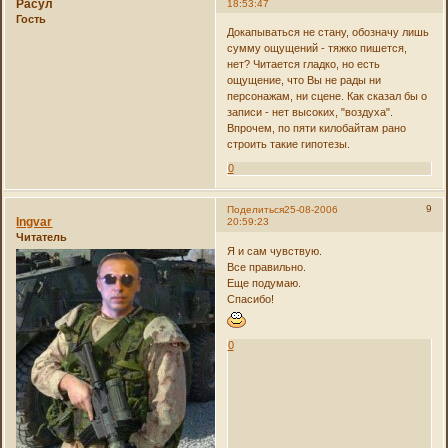
Расул
18:53:47
Гость
Докапываться не стану, обозначу лишь
сумму ощущений - тяжко пишется,
нет? Читается гладко, но есть
ощущение, что Вы не рады ни
персонажам, ни сцене. Как сказал бы о
записи - нет высоких, "воздуха".
Впрочем, по пяти килобайтам рано
строить такие гипотезы.
0
9
Поделиться
25-08-2006
Ingvar
20:59:23
Читатель
Я и сам чувствую.
Все правильно.
Еще подумаю.
Спасибо!
0