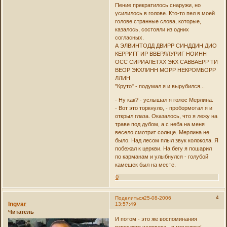
Пение прекратилось снаружи, но
усилилось в голове. Кто-то пел в моей
голове странные слова, которые,
казалось, состояли из одних
согласных.
А ЭЛВИНТОДД ДВИРР СИНДДИН ДИО
КЕРРИГГ ИР ВВЕРЛЛУРИГ НОИНН
ОСС СИРИАЛЕТХХ ЭКХ САВВАЕРР ТИ
ВЕОР ЭКХЛИНН МОРР НЕКРОМБОРР
ЛЛИН
"Круто" - подумал я и вырубился...
- Ну как? - услышал я голос Мерлина.
- Вот это торкнуло, - пробормотал я и
открыл глаза. Оказалось, что я лежу на
траве под дубом, а с неба на меня
весело смотрит солнце. Мерлина не
было. Над лесом плыл звук колокола. Я
побежал к церкви. На бегу я пошарил
по карманам и улыбнулся - голубой
камешек был на месте.
0
4
Поделиться
25-08-2006
Ingvar
13:57:49
Читатель
И потом - это же воспоминания
взрослого человека - в монологе!