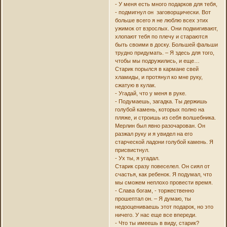
- У меня есть много подарков для тебя,
- подмигнул он заговорщически. Вот
больше всего я не люблю всех этих
ужимок от взрослых. Они подмигивают,
хлопают тебя по плечу и стараются
быть своими в доску. Большей фальши
трудно придумать. – Я здесь для того,
чтобы мы подружились, и еще…
Старик порылся в кармане свей
хламиды, и протянул ко мне руку,
сжатую в кулак.
- Угадай, что у меня в руке.
- Подумаешь, загадка. Ты держишь
голубой камень, которых полно на
пляже, и строишь из себя волшебника.
Мерлин был явно разочарован. Он
разжал руку и я увидел на его
старческой ладони голубой камень. Я
присвистнул.
- Ух ты, я угадал.
Старик сразу повеселел. Он сиял от
счастья, как ребенок. Я подумал, что
мы сможем неплохо провести время.
- Слава богам, - торжественно
прошептал он. – Я думаю, ты
недооцениваешь этот подарок, но это
ничего. У нас еще все впереди.
- Что ты имеешь в виду, старик?