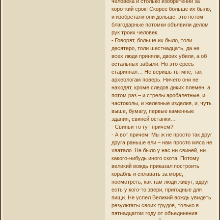
человека и столько изобретений за
короткий срок! Скорее больше их было,
и изобретали они дольше, это потом
благодарные потомки объявили делом
рук троих человек.
- Говорят, больше их было, толи
десятеро, толи шестнадцать, да не
всех люди приняли, двоих убили, а об
остальных забыли. Но это ересь
старинная… Не веришь ты мне, так
археологам поверь. Ничего они не
находят, кроме следов диких племен, а
потом раз – и стрелы аробалетные, и
частоколы, и железные изделия, и, чуть
выше, бумагу, первые каменные
здания, свиней останки…
- Свиньи-то тут причем?
- А вот причем! Мы ж не просто так друг
друга раньше ели – нам просто мяса не
хватало. Не было у нас ни свиней, ни
какого-нибудь иного скота. Потому
великий вождь приказал построить
корабль и сплавать за море,
посмотреть, как там люди живут, вдруг
есть у кого-то звери, пригодные для
пищи. Не успел Великий вождь увидеть
результаты своих трудов, только в
пятнадцатом году от объединения