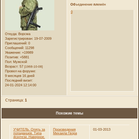
Об
ъединение
пл
емён
0
Откуда:
Ворсма
Зарегистрирован
: 19-07-2009
Приглашений:
0
Сообщений:
11298
Уважение:
+19989
Позитив:
+5881
Пол:
Мужской
Возраст:
57
[1968-10-08]
Провел на форуме:
9 месяцев 16 дней
Последний визит:
24-01-2024 12:14:00
Страница:
1
Похожие темы
УЧИТЕЛЬ. Опять за
Произведения
01-03-2013
попаданцев. Типа
Михаила Гвора
фэнтези. Наверное.