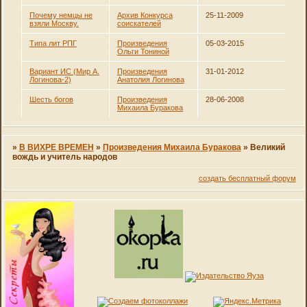
Почему немцы не
Архив Конкурса
25-11-2009
взяли Москву.
соискателей
Типа лит РПГ
Произведения
05-03-2015
Ольги Тониной
Вариант ИС (Мир А.
Произведения
31-01-2012
Логинова-2)
Анатолия Логинова
Шесть богов
Произведения
28-06-2008
Михаила Буракова
»
В ВИХРЕ ВРЕМЕН
»
Произведения Михаила Буракова
»
Великий
вождь и учитель народов
создать бесплатный форум