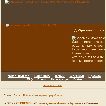
Добро пожаловать
Здесь вы можете о
Для начинающих писа
рецензентам, открыт 
Если Вы хотите стать
Правилами.
Это поможет вам луч
первых порах в нелов
Читальный зал
Наши книги
Форум
Участники
Правила
FAQ
Поиск
Регистрация
Войти
Активные темы
Привет, Гость!
Войдите
или
зарегистрируйтесь
.
»
В ВИХРЕ ВРЕМЕН
»
Произведения Михаила Буракова
»
Великий