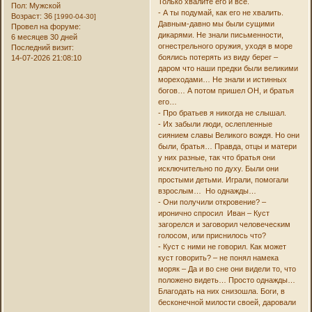
Только хвалите его и все.
Пол:
Мужской
- А ты подумай, как его не хвалить.
Возраст:
36
[1990-04-30]
Давным-давно мы были сущими
Провел на форуме:
дикарями. Не знали письменности,
6 месяцев 30 дней
огнестрельного оружия, уходя в море
Последний визит:
боялись потерять из виду берег –
14-07-2026 21:08:10
даром что наши предки были великими
мореходами… Не знали и истинных
богов… А потом пришел ОН, и братья
его…
- Про братьев я никогда не слышал.
- Их забыли люди, ослепленные
сиянием славы Великого вождя. Но они
были, братья… Правда, отцы и матери
у них разные, так что братья они
исключительно по духу. Были они
простыми детьми. Играли, помогали
взрослым… Но однажды…
- Они получили откровение? –
иронично спросил Иван – Куст
загорелся и заговорил человеческим
голосом, или приснилось что?
- Куст с ними не говорил. Как может
куст говорить? – не понял намека
моряк – Да и во сне они видели то, что
положено видеть… Просто однажды…
Благодать на них снизошла. Боги, в
бесконечной милости своей, даровали