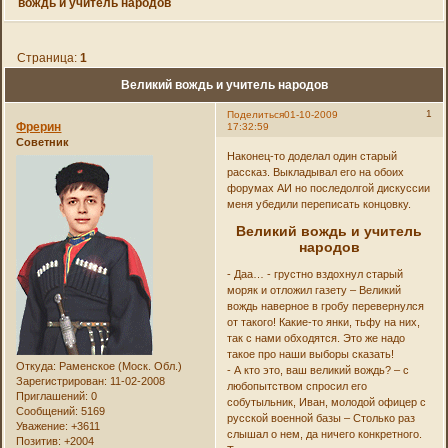
вождь и учитель народов
Страница:
1
Великий вождь и учитель народов
1
Поделиться
01-10-2009
Фрерин
17:32:59
Советник
Наконец-то доделал один старый
рассказ. Выкладывал его на обоих
форумах АИ но последолгой дискуссии
меня убедили переписать концовку.
Великий вождь и учитель
народов
- Даа… - грустно вздохнул старый
моряк и отложил газету – Великий
вождь наверное в гробу перевернулся
от такого! Какие-то янки, тьфу на них,
так с нами обходятся. Это же надо
такое про наши выборы сказать!
Откуда:
Раменское (Моск. Обл.)
- А кто это, ваш великий вождь? – с
Зарегистрирован
: 11-02-2008
любопытством спросил его
Приглашений:
0
собутыльник, Иван, молодой офицер с
Сообщений:
5169
русской военной базы – Столько раз
Уважение:
+3611
слышал о нем, да ничего конкретного.
Позитив:
+2004