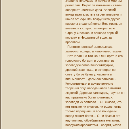
знания о грядущем, и научили многим
ремеслам. Выросли мальчики и стали
совершать великие дела. Великий
вождь взял власть в своем племени и
начал объединять вокруг него другие
племена в единый союз. Всю жизнь он
воевал, и к старости покорил всю
Страну Облаков, и основал первый
поселок в Нефритовой воде, за
проливом.
- Понятно, великий завоеватель –
заключил офицер и наполнил стаканы.
- Нет, Иван, не только. Он и братья его
говорили с богами, и составил из
заповедей богов Коносотитуцию,
древний закон наш, и сотворил по
совету богов бумагу, чернила и
письменность, дабы сохранилась
Коносотитуция и другие великие
творения отца народа навек в памяти
людской. Даровал календарь, научил он
нас правильно богам кланяться,
заповеди их записал… Он сказал, что
нет отныне ни племен, ни родов, есть
только народ наш, и все мы едины
перед лицом богов… Он и братья его
научили нас обрабатывать металлы,
вооружил аробалетом. Говорят, хотел