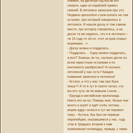
племен, на десятый год после его
смерти, один из кораблей привез
свиней. В летописи записали про это.
Недавно археологи стали копать на том
острове, про который говорилось в
летописи. И нашли доску в том самом
месте, про которое говорилось, а на
доске та же надпись, что и в летописи –
«в 15 году от об.пл. этот остров открыт
моряками…»
- Доску можно и подделать…
- Подделать… Одну можно подделать,
а все? Знаешь ли ты, сколько досок по
всем окрестным островам и по
континенту разбросано? А сколько
летописей у нас есть? Каждое
плавание занесено в летописи!
- Кстати, а что у вас там про Кука
пишут? А то я тут в газете читал, что
вы его чуть ли не живьем съели…
- Ерунда и английская пропаганда.
Никто его не ел. Поверь мне, белые они
много и курят и едят соли, потому… -
моряк вдруг осекся и тут же перевел
тему – Кстати, Кук был не первым
европейцем, оказавшимся у нас, году
этак в тридцать втором к нам
пожаловали голландцы, правда, с ними