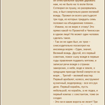
он огнестрельное оружие даровать
нам, но не было на то воли богов.
Сотворил он пушку, но разорвалась
она, и был смертельно ранен великий
вождь. Прожил он всего шестьдесят
три года, из которых тридцать семь
положил на объединение племен…
- Извини, но не верю я этому! Это
прямо какой-то Прометей и Чингисхан
в одном лице! Не может один человек
сделать такое.
- Так он не один был, их трое –
снисходительно посмотрел на
иноземца моряк – Один, значит,
Великий вождь. Другой, его первый
советник, помог сыну вождя в первые
годы правления подавить мятежи, и
записал речи вождя о странах
заморских, о небе, воде и земле, о
грядущем приходе белой смерти из-за
моря… Третий – великий мастер.
Первый аробалет, колесо, инструмент
кузнечный, водопровод – все его рук
дело. Первый корабль, пусть
небольшой, но корабль, а не лодка, и
первый компас с секстантом, тоже он
создал.
- Это ни в какие ворота не лезет! Три