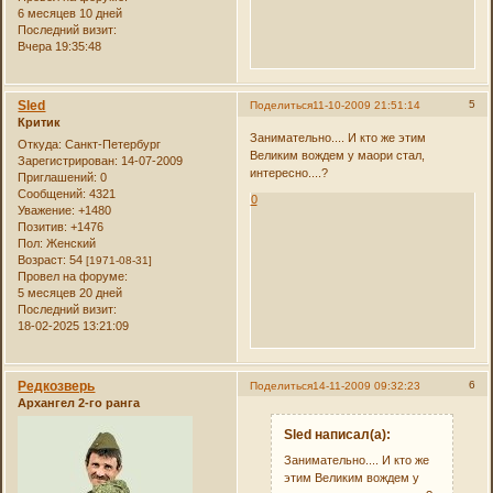
6 месяцев 10 дней
Последний визит:
Вчера 19:35:48
Sled
5
Поделиться
11-10-2009 21:51:14
Критик
Занимательно.... И кто же этим
Откуда:
Санкт-Петербург
Великим вождем у маори стал,
Зарегистрирован
: 14-07-2009
интересно....?
Приглашений:
0
Сообщений:
4321
0
Уважение:
+1480
Позитив:
+1476
Пол:
Женский
Возраст:
54
[1971-08-31]
Провел на форуме:
5 месяцев 20 дней
Последний визит:
18-02-2025 13:21:09
Редкозверь
6
Поделиться
14-11-2009 09:32:23
Архангел 2-го ранга
Sled написал(а):
Занимательно.... И кто же
этим Великим вождем у