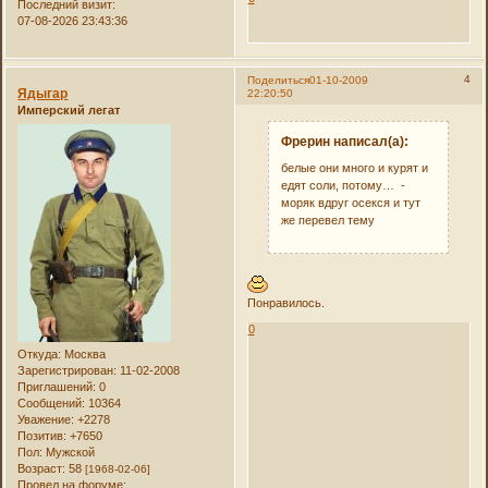
Последний визит:
07-08-2026 23:43:36
4
Поделиться
01-10-2009
Ядыгар
22:20:50
Имперский легат
Фрерин написал(а):
белые они много и курят и
едят соли, потому… -
моряк вдруг осекся и тут
же перевел тему
Понравилось.
0
Откуда:
Москва
Зарегистрирован
: 11-02-2008
Приглашений:
0
Сообщений:
10364
Уважение:
+2278
Позитив:
+7650
Пол:
Мужской
Возраст:
58
[1968-02-06]
Провел на форуме: