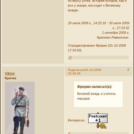
по вкусу уотке, история которой, как и
все у маори, восходит к Великому
вождю...
29 июля 2009 г., 14:25:18 - 30 июля 2009
г., 17:23:32
1 октября 2009 г.
Кратово-Раменское.
Отредактировано Фрерин (01-10-2009
17:34:50)
+7
2
Поделиться
01-10-2009
Viktor
20:45:49
Критик
Фрерин написал(а):
Великий вождь и учитель
народов
Интересно.
0