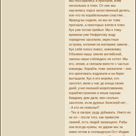
мы поссорились и прогнали, взяв
нескольких в плен. От них мы
научились порох качественный делать,
кое-что по корабельными снастям…
Французы ходили, но мы их тоже
прогнали, а некоторых взяли в плен.
Кук уже потом прибыл. Мы к тому
времени уже Нефритову воду
порядочно заселили, окрестные
острова, колонии на материке завели...
Кук себя плохо повел, невежливо.
Объявил нашу землю английской,
законы наши соблюдать не хотел. Мы
его, опоив, и связали вместе с частью
команды. Корабль тоже захватили – они
его кренговать вздумали и на берег
вытащили. Кук и его моряки, кто
захотел, жили у нас до конца своих
дней, учил юношей мореплаванию,
кораблестроению и иным наукам.
Каждому дом дали, жен сколько
захотели, если дурных болезней нет…
- А кто не пожелал?
- Тех в лагеря, руду добывать. Никто их
не ел – после того, как привезли
свиней, есть людей запрещено. Рабы
они всегда нужны, не даром мы за
ними потом в голландскую Ост-Индию