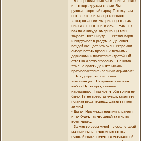
- Да, сбросили ярмо капиталистическое
и… теперь дружим с вами. Вы,
русские, хороший народ. Технику нам
поставляете, и заводы возводите,
электростанции. Американцы бы нам
никогда не построили АЭС… Нам без
вас пока никуда, американцы вмиг
задавят. Пока никуда… - сказал моряк
и погрузился в раздумья. Да, совет
вождей обещает, что очень скоро они
смогут встать вровень с великими
державами и подготовить достойный
ответ на любую агрессию… Но когда
это еще будет? Да и что можно
противопоставить великим державам?
- Не к добру эти заявления
американцев…Не нравится им наш
выбор. Пусть орут, санкции
накладывают. Главное, чтобы войны не
было. Ты не представляешь, какая это
поганая вещь, война… Давай выпьем
за мир!
- Давай! Мир между нашими странами
и так будет, так что давай за мир во
всем мире…
- За мир во всем мире! – сказал старый
маори и выпил очередную стопку
русской водки, ничуть не уступающей