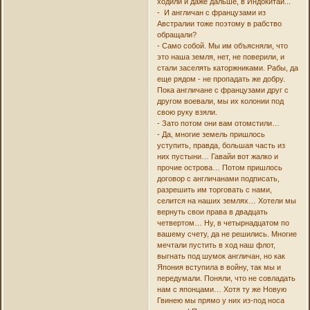
ходили и даже дальше, в Индокитай...
- И англичан с французами из
Австралии тоже поэтому в рабство
обращали?
- Само собой. Мы им объясняли, что
это наша земля, нет, не поверили, и
стали заселять каторжниками. Рабы, да
еще рядом - не пропадать же добру.
Пока англичане с французами друг с
другом воевали, мы их колонии под
свою руку взяли.
- Зато потом они вам отомстили…
- Да, многие земель пришлось
уступить, правда, большая часть из
них пустыни… Гавайи вот жалко и
прочие острова… Потом пришлось
договор с англичанами подписать,
разрешить им торговать с нами,
селится на наших землях… Хотели мы
вернуть свои права в двадцать
четвертом… Ну, в четырнадцатом по
вашему счету, да не решились. Многие
мечтали пустить в ход наш флот,
выгнать под шумок англичан, но как
Япония вступила в войну, так мы и
передумали. Поняли, что не совладать
нам с японцами… Хотя ту же Новую
Гвинею мы прямо у них из-под носа