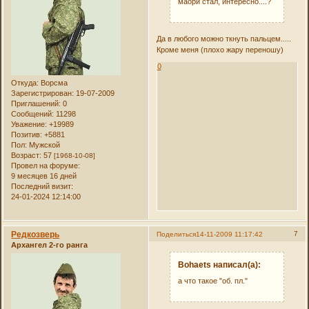
маори стал, интересно....?
Да в любого можно ткнуть пальцем.....
Кроме меня (плохо жару переношу)
0
Откуда:
Ворсма
Зарегистрирован
: 19-07-2009
Приглашений:
0
Сообщений:
11298
Уважение:
+19989
Позитив:
+5881
Пол:
Мужской
Возраст:
57
[1968-10-08]
Провел на форуме:
9 месяцев 16 дней
Последний визит:
24-01-2024 12:14:00
Редкозверь
7
Поделиться
14-11-2009 11:17:42
Архангел 2-го ранга
Bohaets написал(а):
а что такое "об. пл."