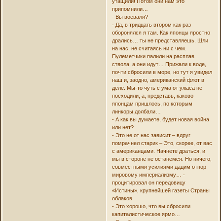
утащили! Потом они нам это
припомнили…
- Вы воевали?
- Да, в тридцать втором как раз
оборонялся я там. Как японцы яростно
дрались… ты не представляешь. Шли
на нас, не считаясь ни с чем.
Пулеметчики палили на расплав
ствола, а они идут… Прижали к воде,
почти сбросили в море, но тут я увидел
наш и, заодно, американский флот в
деле. Мы-то чуть с ума от ужаса не
посходили, а, представь, каково
японцам пришлось, по которым
линкоры долбали…
- А как вы думаете, будет новая война
или нет?
- Это не от нас зависит – вдруг
помрачнел старик – Это, скорее, от вас
с американцами. Начнете драться, и
мы в стороне не останемся. Но ничего,
совместными усилиями дадим отпор
мировому империализму… -
процитировал он передовицу
«Истины», крупнейшей газеты Страны
облаков.
- Это хорошо, что вы сбросили
капиталистическое ярмо…